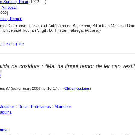
as Sancho, Rosa
(1922-....)
;
Amposta
1992]
illida, Ramon
ca de Catalunya; Universitat Autònoma de Barcelona; Biblioteca Marcel·lí Do
; Universitat Rovira i Virgili; B. Trinitari Fabregat (Alcanar)
aquest registre
vida de cosidora : "Mai he tingut temor de fer cap vestit
ll
t
úm. 87 (gener-març 2006), p. 16-17 : il. (
Oficis i costums
)
Modistes
;
Dona
;
Entrevistes
;
Memòries
oaquina
Ramon