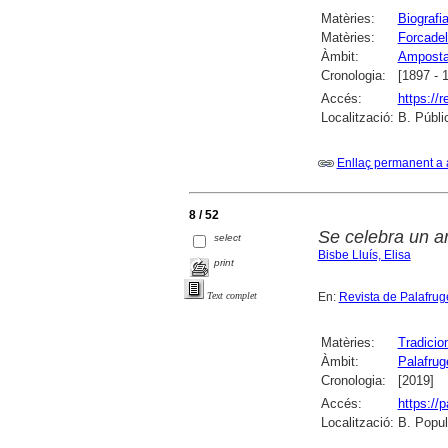
Matèries:
Biografi
Matèries:
Forcadel
Àmbit:
Ampost
Cronologia:
[1897 - 
Accés:
https://
Localització:
B. Públi
Enllaç permanent a 
8 / 52
Se celebra un an
select
Bisbe Lluís, Elisa
print
En:
Revista de Palafruge
Text complet
Matèries:
Tradicio
Àmbit:
Palafruge
Cronologia:
[2019]
Accés:
https://
Localització:
B. Popula