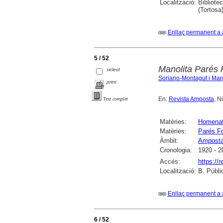
Localització:
Bibliote
(Tortosa)
Enllaç permanent a 
5 / 52
Manolita Parés 
select
Soriano-Montagut i Mar
print
En:
Revista Amposta
, N
Text complet
Matèries:
Homena
Matèries:
Parés Fo
Àmbit:
Ampost
Cronologia:
1920 - 2
Accés:
https://
Localització:
B. Públi
Enllaç permanent a 
6 / 52