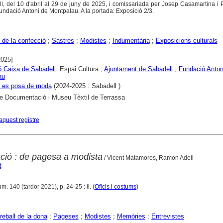
, del 10 d'abril al 29 de juny de 2025, i comissariada per Josep Casamartina i 
dació Antoni de Montpalau. A la portada: Exposició 2/3.
a de la confecció
;
Sastres
;
Modistes
;
Indumentària
;
Exposicions culturals
2025]
 Caixa de Sabadell
. Espai Cultura ;
Ajuntament de Sabadell
;
Fundació Anton
au
l es posa de moda
(2024-2025 : Sabadell )
e Documentació i Museu Tèxtil de Terrassa
aquest registre
ció : de pagesa a modista
/ Vicent Matamoros, Ramon Adell
t
úm. 140 (tardor 2021), p. 24-25 : il. (
Oficis i costums
)
reball de la dona
;
Pageses
;
Modistes
;
Memòries
;
Entrevistes