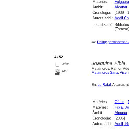
Matèries:
Folguer
Àmbit:
Alcanar
Cronologia:
[1939 - 
Autors add.:
Adell Ch
Localització:
Bibliote
(Tortosa)
Enllaç permanent a 
4 / 52
Joaquina Fibla, 
select
Matamoros, Ramon Ade
print
Matamoros Sanz, Vicen
En:
Lo Rafal
. Alcanar, n
Matèries:
Oficis
;
Matèries:
Fibla, J
Àmbit:
Alcanar
Cronologia:
[2006]
Autors add.:
Adell, 