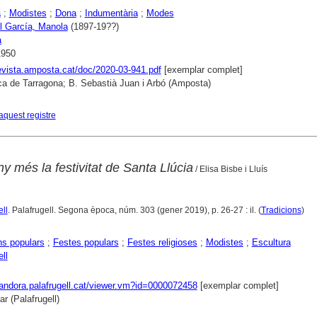
a
;
Modistes
;
Dona
;
Indumentària
;
Modes
l García, Manola
(1897-19??)
a
1950
revista.amposta.cat/doc/2020-03-941.pdf
[exemplar complet]
ca de Tarragona; B. Sebastià Juan i Arbó (Amposta)
aquest registre
y més la festivitat de Santa Llúcia
/ Elisa Bisbe i Lluís
ll
. Palafrugell. Segona època, núm. 303 (gener 2019), p. 26-27 : il. (
Tradicions
)
ns populars
;
Festes populars
;
Festes religioses
;
Modistes
;
Escultura
ll
pandora.palafrugell.cat/viewer.vm?id=0000072458
[exemplar complet]
r (Palafrugell)