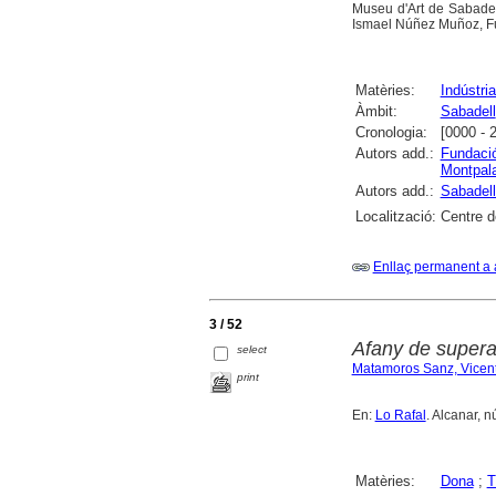
Museu d'Art de Sabadell
Ismael Núñez Muñoz, Fun
Matèries:
Indústri
Àmbit:
Sabadell
Cronologia:
[0000 - 
Autors add.:
Fundació
Montpal
Autors add.:
Sabadel
Localització:
Centre d
Enllaç permanent a 
3 / 52
Afany de supera
select
Matamoros Sanz, Vicen
print
En:
Lo Rafal
. Alcanar, n
Matèries:
Dona
;
T