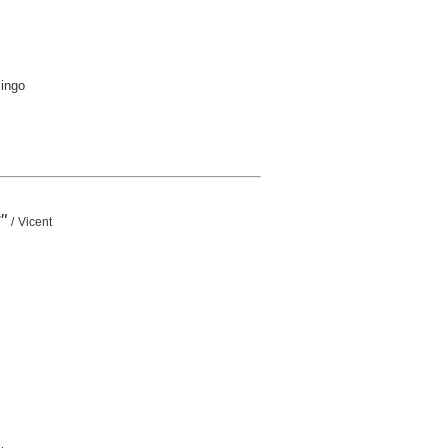
mingo
"
/ Vicent