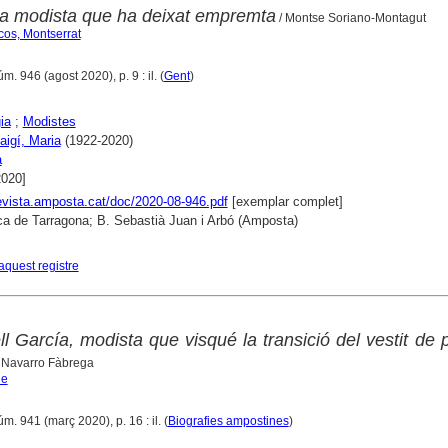
na modista que ha deixat empremta
/ Montse Soriano-Montagut
cos, Montserrat
úm. 946 (agost 2020), p. 9 : il. (
Gent
)
ia
;
Modistes
aigí, Maria
(1922-2020)
a
2020]
revista.amposta.cat/doc/2020-08-946.pdf
[exemplar complet]
ca de Tarragona; B. Sebastià Juan i Arbó (Amposta)
aquest registre
l García, modista que visqué la transició del vestit de
 Navarro Fàbrega
ne
úm. 941 (març 2020), p. 16 : il. (
Biografies ampostines
)