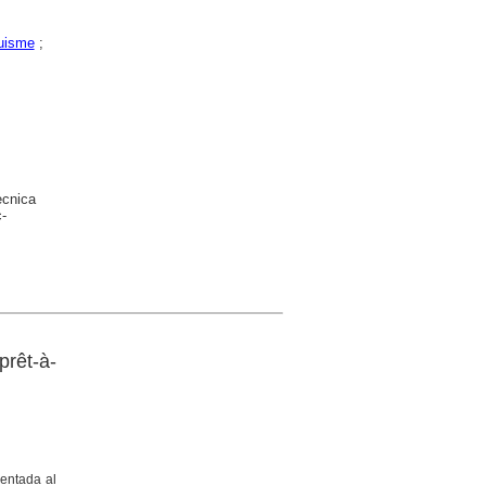
uisme
;
ècnica
-
prêt-à-
sentada al