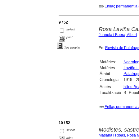
Enllaç permanent a 
9 / 52
Rosa Laviña Car
select
Juanola i Boera, Albert
print
En:
Revista de Palafruge
Text complet
Matèries:
Necrolog
Matèries:
Laviña i
Àmbit:
Palafruge
Cronologia:
1918 - 2
Accés:
https://
Localització:
B. Popula
Enllaç permanent a 
10 / 52
Modistes, sastr
select
Masana i Ribas, Rosa M
print