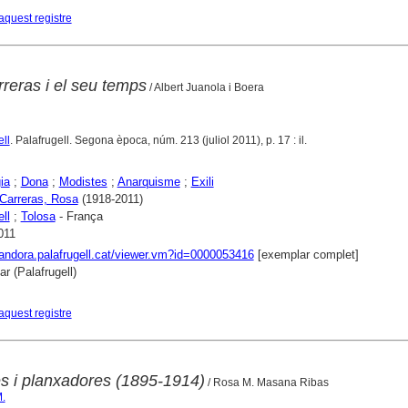
aquest registre
reras i el seu temps
/ Albert Juanola i Boera
ll
. Palafrugell. Segona època, núm. 213 (juliol 2011), p. 17 : il.
ia
;
Dona
;
Modistes
;
Anarquisme
;
Exili
 Carreras, Rosa
(1918-2011)
ll
;
Tolosa
- França
011
pandora.palafrugell.cat/viewer.vm?id=0000053416
[exemplar complet]
r (Palafrugell)
aquest registre
es i planxadores (1895-1914)
/ Rosa M. Masana Ribas
.