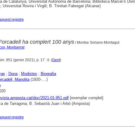
ca de Catalunya; Universitat Autònoma de Barcelona; Biblioteca Marcel·lí Do
; Universitat Rovira i Virgili; B. Trinitari Fabregat (Alcanar)
aquest registre
Forcadell ha complert 100 anys
/ Montse Soriano-Montagut
cos, Montserrat
úm. 951 (gener 2021), p. 17 : il. (
Gent
)
tge
;
Dona
;
Modistes
;
Biografia
rcadell, Manolita
(1920-....)
a
020
revista.amposta.cat/doc/2021-01-951.pdf
[exemplar complet]
ca de Tarragona; B. Sebastià Juan i Arbó (Amposta)
aquest registre