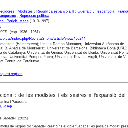
egidores
;
Modistes
;
República espanyola II
;
Guerra civil espanyola
;
Franq
ranquisme
;
Repressió política
 i Perich, Maria
(1913-1997)
s
1997]; (esp. 1936 - 1951)
raco.cat/index.php/RevistaGirona/article/view/436244
anitats (Hemeroteca); Institut Ramon Muntaner; Universitat Autònoma de
a; B. Abadia de Montserrat; Universitat de Barcelona; Biblioteca Borja (URL);
ca de Catalunya; Universitat de Girona; Universitat de Lleida; Universitat Polit
unya; Universitat Pompeu Fabra; Universitat Rovira i Virgili; Universitat de Vic
tat Central de Catalunya
aquest registre
ciona : de les modistes i els sastres a l'expansió del 
rtina i Parassols
s, Josep
e Sabadell, [2025]
motiu de l'exposició 'Sabadell crea' dins el cicle "Sabadell es posa de moda", pre