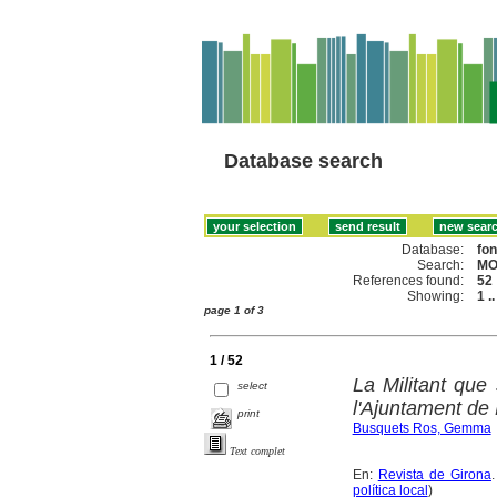
Database search
Database:
fo
Search:
MO
References found:
52
Showing:
1 .
page 1 of 3
1 / 52
La Militant que
select
l'Ajuntament de
print
Busquets Ros, Gemma
Text complet
En:
Revista de Girona
política local
)