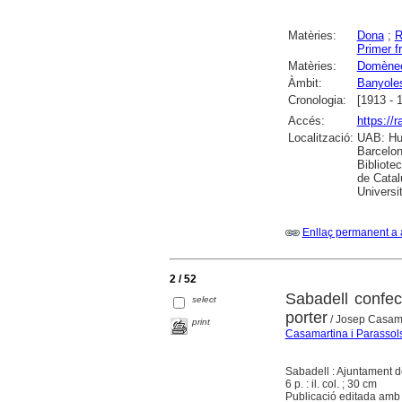
Matèries:
Dona
;
R
Primer f
Matèries:
Domènech
Àmbit:
Banyole
Cronologia:
[1913 - 
Accés:
https://
Localització:
UAB: Hum
Barcelon
Bibliote
de Catal
Universi
Enllaç permanent a 
2 / 52
Sabadell confec
select
porter
/ Josep Casama
print
Casamartina i Parassol
Sabadell : Ajuntament d
6 p. : il. col. ; 30 cm
Publicació editada amb 