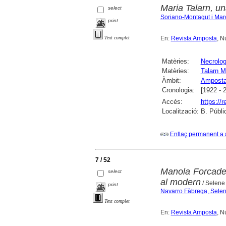
Maria Talarn, u
select
Soriano-Montagut i Mar
print
En:
Revista Amposta
, N
Text complet
Matèries:
Necrolog
Matèries:
Talarn M
Àmbit:
Ampost
Cronologia:
[1922 - 
Accés:
https://
Localització:
B. Públi
Enllaç permanent a 
7 / 52
Manola Forcadel
select
al modern
/ Selene
print
Navarro Fàbrega, Sele
Text complet
En:
Revista Amposta
, N