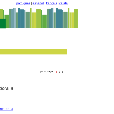
português
|
español
|
français
|
català
go to page
idora a
eres de la