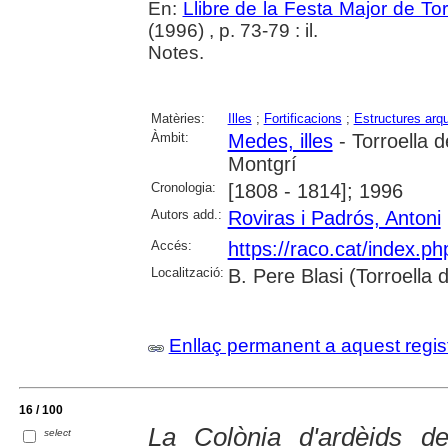
En:
Llibre de la Festa Major de To
(1996) , p. 73-79 : il.
Notes.
Matèries:
Illes
;
Fortificacions
;
Estructures arq
Àmbit:
Medes, illes
- Torroella 
Montgrí
Cronologia:
[1808 - 1814]; 1996
Autors add.:
Roviras i Padrós, Antoni
Accés:
https://raco.cat/index.p
Localització:
B. Pere Blasi (Torroella
Enllaç permanent a aquest regis
16 / 100
La Colònia d'ardèids d
select