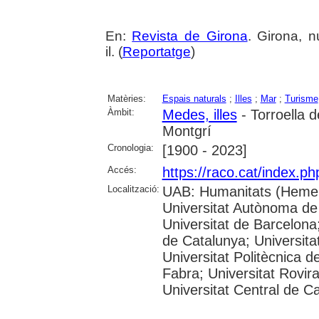
En:
Revista de Girona
. Girona, n
il. (
Reportatge
)
Matèries:
Espais naturals
;
Illes
;
Mar
;
Turisme
Àmbit:
Medes, illes
- Torroella 
Montgrí
Cronologia:
[1900 - 2023]
Accés:
https://raco.cat/index.p
Localització:
UAB: Humanitats (Hemer
Universitat Autònoma de
Universitat de Barcelona;
de Catalunya; Universitat
Universitat Politècnica 
Fabra; Universitat Rovira 
Universitat Central de C