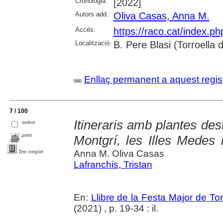
Cronologia:
[2022]
Autors add.:
Oliva Casas, Anna M.
Accés:
https://raco.cat/index.p
Localització:
B. Pere Blasi (Torroella
Enllaç permanent a aquest regis
7 / 100
Itineraris amb plantes des
select
print
Montgrí, les Illes Medes 
Anna M. Oliva Casas
Text complet
Lafranchis, Tristan
En:
Llibre de la Festa Major de To
(2021) , p. 19-34 : il.