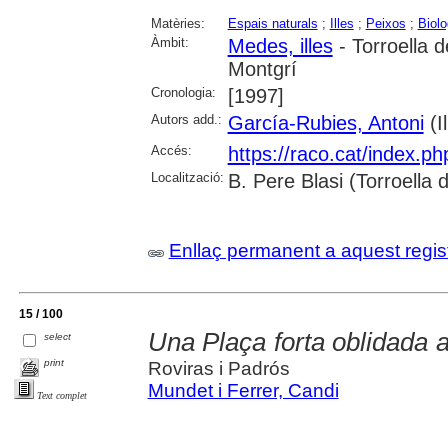
Matèries:
Espais naturals
;
Illes
;
Peixos
;
Biolo
Àmbit:
Medes, illes
- Torroella 
Montgrí
Cronologia:
[1997]
Autors add.:
García-Rubies, Antoni
(Il
Accés:
https://raco.cat/index.p
Localització:
B. Pere Blasi (Torroella
Enllaç permanent a aquest regis
15 / 100
Una Plaça forta oblidada 
select
print
Roviras i Padrós
Mundet i Ferrer, Candi
Text complet