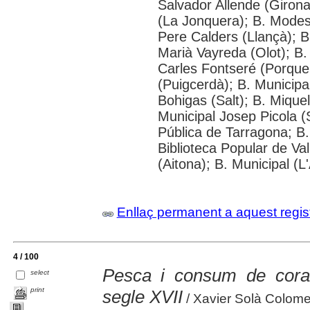
Salvador Allende (Girona
(La Jonquera); B. Modest
Pere Calders (Llançà); B
Marià Vayreda (Olot); B.
Carles Fontseré (Porque
(Puigcerdà); B. Municipa
Bohigas (Salt); B. Miquel
Municipal Josep Picola (
Pública de Tarragona; B. 
Biblioteca Popular de Va
(Aitona); B. Municipal (L
Enllaç permanent a aquest regis
4 / 100
Pesca i consum de coral
select
print
segle XVII
/ Xavier Solà Colome