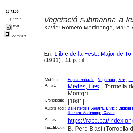
17 / 100
Vegetació submarina a le
select
print
Xavier Romero Martinengo, Maria-An
Text complet
En:
Llibre de la Festa Major de To
(1981) , 11 p. : il.
Matèries:
Espais naturals
;
Vegetació
;
Mar
;
Lit
Àmbit:
Medes, illes
- Torroella 
Montgrí
Cronologia:
[1981]
Autors add.:
Ballesteros i Sagarra, Enric
;
Bibiloni
Romero Martinengo, Xavier
Accés:
https://raco.cat/index.p
Localització:
B. Pere Blasi (Torroella