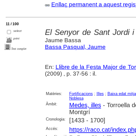
Enllaç permanent a aquest regis
11 / 100
El Senyor de Sant Jordi i 
select
print
Jaume Bassa
Bassa Pasqual, Jaume
Text complet
En:
Llibre de la Festa Major de To
(2009) , p. 37-56 : il.
Matèries:
Fortificacions
;
Illes
;
Baixa edat mitj
Noblesa
Àmbit:
Medes, illes
- Torroella 
Montgrí
Cronologia:
[1433 - 1700]
Accés:
https://raco.cat/index.p