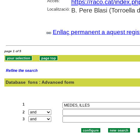
Accés:
https://raco.cat/index.p
Localització:
B. Pere Blasi (Torroella
Enllaç permanent a aquest regis
page 1 of 5
Refine the search
Database
fons : Advanced form
Search:
1
2
3