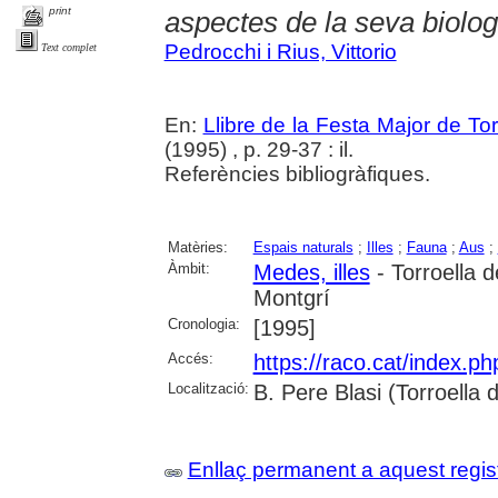
print
aspectes de la seva biolog
Pedrocchi i Rius, Vittorio
Text complet
En:
Llibre de la Festa Major de To
(1995) , p. 29-37 : il.
Referències bibliogràfiques.
Matèries:
Espais naturals
;
Illes
;
Fauna
;
Aus
;
Àmbit:
Medes, illes
- Torroella 
Montgrí
Cronologia:
[1995]
Accés:
https://raco.cat/index.p
Localització:
B. Pere Blasi (Torroella
Enllaç permanent a aquest regis