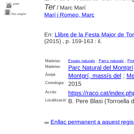
print
Ter
/ Marc Marí
Marí i Romeo, Marc
Text complet
En:
Llibre de la Festa Major de To
(2015) , p. 159-163 : il.
Matèries:
Espais naturals
;
Parcs naturals
;
Pro
Matèries:
Parc Natural del Montgrí,
Àmbit:
Montgrí, massís del
;
Me
Cronologia:
2015
Accés:
https://raco.cat/index.p
Localització:
B. Pere Blasi (Torroella
Enllaç permanent a aquest regis