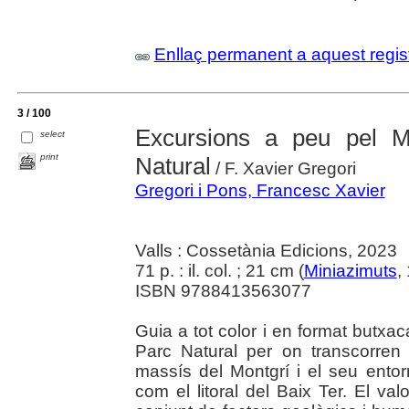
Enllaç permanent a aquest regis
3 / 100
Excursions a peu pel M
select
print
Natural
/ F. Xavier Gregori
Gregori i Pons, Francesc Xavier
Valls : Cossetània Edicions, 2023
71 p. : il. col. ; 21 cm (
Miniazimuts
,
ISBN 9788413563077
Guia a tot color i en format butxaca,
Parc Natural per on transcorre
massís del Montgrí i el seu entorn
com el litoral del Baix Ter. El val