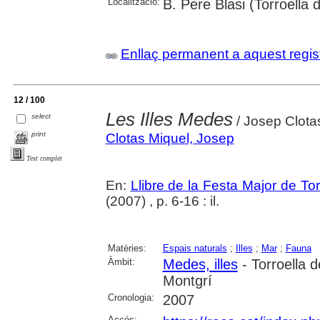
Localització:
B. Pere Blasi (Torroella
Enllaç permanent a aquest regis
12 / 100
Les Illes Medes
select
/ Josep Clota
print
Clotas Miquel, Josep
Text complet
En:
Llibre de la Festa Major de To
(2007) , p. 6-16 : il.
Matèries:
Espais naturals
;
Illes
;
Mar
;
Fauna
Àmbit:
Medes, illes
- Torroella 
Montgrí
Cronologia:
2007
Accés: