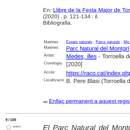
En:
Llibre de la Festa Major de To
(2020) , p. 121-134 : il.
Bibliografia.
Matèries:
Espais naturals
;
Parcs naturals
;
Mic
Matèries:
Parc Natural del Montgrí,
Àmbit:
Medes, illes
- Torroella 
Cronologia:
[2020]
Accés:
https://raco.cat/index.p
Localització:
B. Pere Blasi (Torroella
Enllaç permanent a aquest regis
9 / 100
El Parc Natural del Montg
select