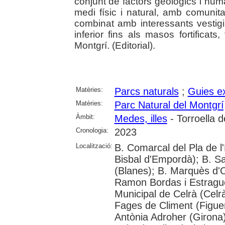
conjunt de factors geològics i hu
medi físic i natural, amb comunita
combinat amb interessants vestigis
inferior fins als masos fortificats
Montgrí. (Editorial).
Matèries:
Parcs naturals
;
Guies ex
Matèries:
Parc Natural del Montgrí,
Àmbit:
Medes, illes
- Torroella 
Cronologia:
2023
Localització:
B. Comarcal del Pla de l
Bisbal d'Empordà); B. S
(Blanes); B. Marquès d'O
Ramon Bordas i Estragué
Municipal de Celrà (Celrà
Fages de Climent (Figuer
Antònia Adroher (Girona)