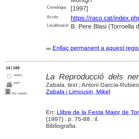
Montgrí
Cronologia:
[1997]
Accés:
https://raco.cat/index.p
Localització:
B. Pere Blasi (Torroella
Enllaç permanent a aquest regis
14 / 100
La Reproducció dels ner
select
print
Zabala, text ; Antoni García-Rubies,
Zabala i Limousin, Mikel
Text complet
En:
Llibre de la Festa Major de To
(1997) , p. 75-88 : il.
Bibliografia.