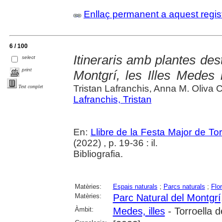
Enllaç permanent a aquest regis
6 / 100
Itineraris amb plantes des
select
print
Montgrí, les Illes Medes 
Tristan Lafranchis, Anna M. Oliva 
Text complet
Lafranchis, Tristan
En:
Llibre de la Festa Major de To
(2022) , p. 19-36 : il.
Bibliografia.
Matèries:
Espais naturals
;
Parcs naturals
;
Flo
Matèries:
Parc Natural del Montgrí,
Àmbit:
Medes, illes
- Torroella 