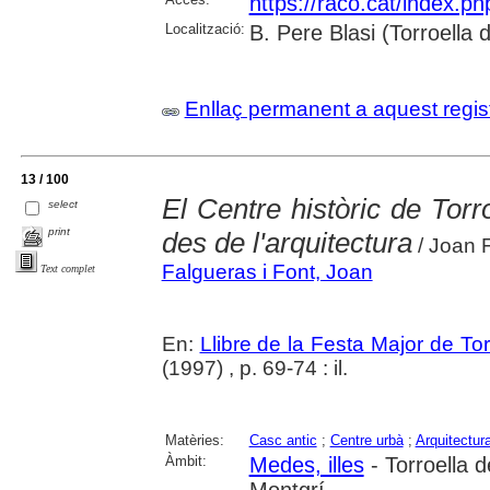
https://raco.cat/index.p
Localització:
B. Pere Blasi (Torroella
Enllaç permanent a aquest regis
13 / 100
El Centre històric de Tor
select
print
des de l'arquitectura
/ Joan 
Falgueras i Font, Joan
Text complet
En:
Llibre de la Festa Major de To
(1997) , p. 69-74 : il.
Matèries:
Casc antic
;
Centre urbà
;
Arquitectur
Àmbit:
Medes, illes
- Torroella 