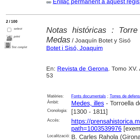
Enllaç permanent a aquest regis
2 / 100
Notas históricas : Torr
select
print
Medas
/ Joaquín Botet y Sisó
Botet i Sisó, Joaquim
Text complet
En:
Revista de Gerona
. Tomo XV. 
53
Matèries:
Fonts documentals
;
Torres de defen
Àmbit:
Medes, illes
- Torroella 
Cronologia:
[1300 - 1811]
Accés:
https://prensahistorica
path=1003539976
[exemp
Localització:
B. Carles Rahola (Giron