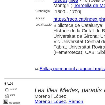
Medes, illes
- Torroella 
Montgrí ;
Torroella de M
Cronologia:
[1600 - 1700]
Accés:
https://raco.cat/index.p
Localització:
Biblioteca de Catalunya;
Històric de la Ciutat de 
Universitat de Girona; Un
Vic-Universitat Central 
Fabra; Universitat Rovira
(Hemeroteca); UAB: Sibhi
Enllaç permanent a aquest regis
5 / 100
Les Illes Medes, paradís
select
print
Moreno i López
Moreno i López, Ramon
Text complet