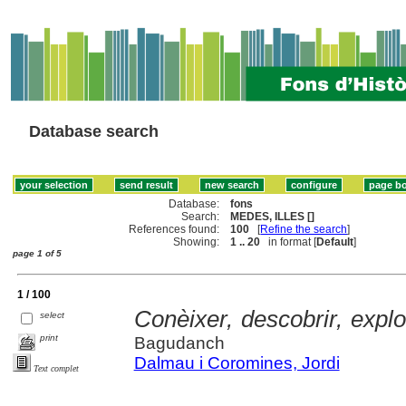
Database search
Database:
fons
Search:
MEDES, ILLES []
References found:
100
[
Refine the search
]
Showing:
1 .. 20
in format [
Default
]
page 1 of 5
1 / 100
Conèixer, descobrir, explo
select
print
Bagudanch
Dalmau i Coromines, Jordi
Text complet