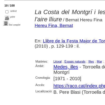
10 / 100
La Costa del Montgrí i les
select
print
l'aire lliure
/ Bernat Hereu Fina
Hereu Fina, Bernat
Text complet
En:
Llibre de la Festa Major de To
(2010) , p. 129-139 : il.
Matèries:
Litoral
;
Espais naturals
;
Illes
;
Mar
;
Àmbit:
Medes, illes
- Torroella 
Montgrí
Cronologia:
[1971 - 2010]
Accés:
https://raco.cat/index.p
Localització:
B. Pere Blasi (Torroella