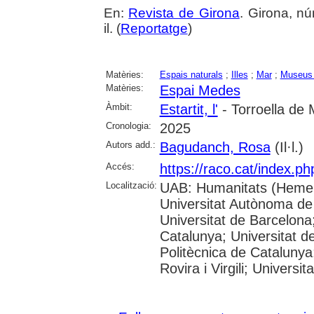
En:
Revista de Girona
. Girona, nú
il. (
Reportatge
)
Matèries:
Espais naturals
;
Illes
;
Mar
;
Museus 
Matèries:
Espai Medes
Àmbit:
Estartit, l'
- Torroella de 
Cronologia:
2025
Autors add.:
Bagudanch, Rosa
(Il·l.)
Accés:
https://raco.cat/index.p
Localització:
UAB: Humanitats (Hemer
Universitat Autònoma de
Universitat de Barcelona;
Catalunya; Universitat de
Politècnica de Catalunya
Rovira i Virgili; Universi