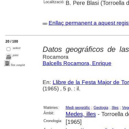
Localització:
B. Pere Blasi (Torroella
Enllaç permanent a aquest regis
20 / 100
Datos geográficos de la
select
print
Rocamora
Balcells Rocamora, Enrique
Text complet
En:
Llibre de la Festa Major de To
(1965) , 5 p. : il.
Matèries:
Medi geogràfic
;
Geologia
;
Illes
;
Veg
Àmbit:
Medes, illes
- Torroella 
Cronologia:
[1965]