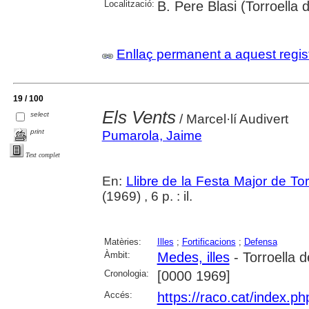
Localització:
B. Pere Blasi (Torroella
Enllaç permanent a aquest regis
19 / 100
Els Vents
select
/ Marcel·lí Audivert
print
Pumarola, Jaime
Text complet
En:
Llibre de la Festa Major de To
(1969) , 6 p. : il.
Matèries:
Illes
;
Fortificacions
;
Defensa
Àmbit:
Medes, illes
- Torroella 
Cronologia:
[0000 1969]
Accés:
https://raco.cat/index.p