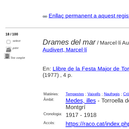
Enllaç permanent a aquest regis
18 / 100
Drames del mar
select
/ Marcel·lí Au
print
Audivert, Marcel·lí
Text complet
En:
Llibre de la Festa Major de To
(1977) , 4 p.
Matèries:
Tempestes
;
Vaixells
;
Naufragis
;
Crò
Àmbit:
Medes, illes
- Torroella 
Montgrí
Cronologia:
1917 - 1918
Accés:
https://raco.cat/index.p