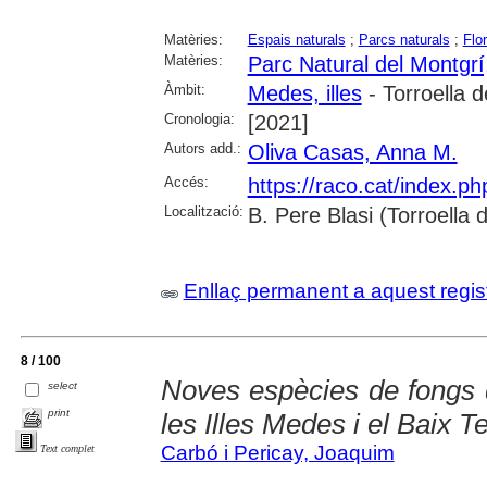
Matèries:
Espais naturals
;
Parcs naturals
;
Flo
Matèries:
Parc Natural del Montgrí,
Àmbit:
Medes, illes
- Torroella 
Cronologia:
[2021]
Autors add.:
Oliva Casas, Anna M.
Accés:
https://raco.cat/index.p
Localització:
B. Pere Blasi (Torroella
Enllaç permanent a aquest regis
8 / 100
Noves espècies de fongs d
select
print
les Illes Medes i el Baix Te
Carbó i Pericay, Joaquim
Text complet