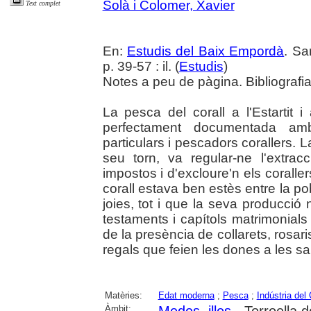
Solà i Colomer, Xavier
Text complet
En:
Estudis del Baix Empordà
. Sa
p. 39-57 : il. (
Estudis
)
Notes a peu de pàgina. Bibliografia
La pesca del corall a l'Estartit 
perfectament documentada amb 
particulars i pescadors corallers. L
seu torn, va regular-ne l'extra
impostos i d'excloure'n els coraller
corall estava ben estès entre la po
joies, tot i que la seva producció n
testaments i capítols matrimonials
de la presència de collarets, rosari
regals que feien les dones a les sa
Matèries:
Edat moderna
;
Pesca
;
Indústria del 
Àmbit: