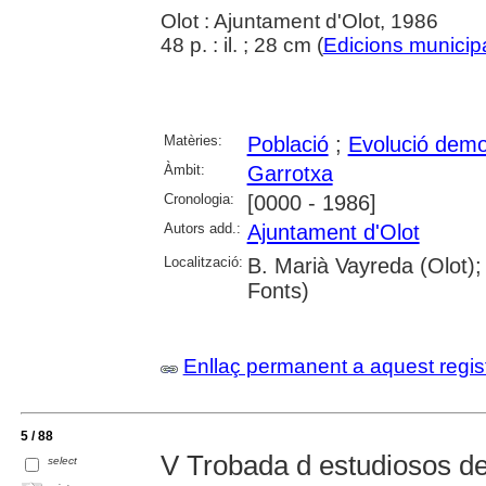
Olot : Ajuntament d'Olot, 1986
48 p. : il. ; 28 cm (
Edicions municip
Matèries:
Població
;
Evolució demo
Àmbit:
Garrotxa
Cronologia:
[0000 - 1986]
Autors add.:
Ajuntament d'Olot
Localització:
B. Marià Vayreda (Olot);
Fonts)
Enllaç permanent a aquest regis
5 / 88
V Trobada d estudiosos del
select