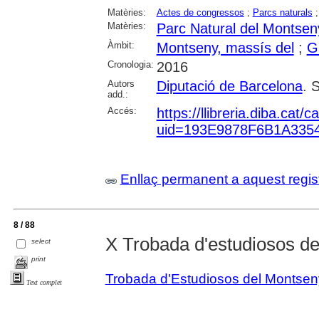
Matèries:
Actes de congressos
;
Parcs naturals
Matèries:
Parc Natural del Montsen
Àmbit:
Montseny, massís del
;
Ga
Cronologia:
2016
Autors
Diputació de Barcelona
. 
add.:
Accés:
https://llibreria.diba.cat
uid=193E9878F6B1A33
Enllaç permanent a aquest regis
8 / 88
X Trobada d'estudiosos d
select
print
Trobada d'Estudiosos del Montsen
Text complet