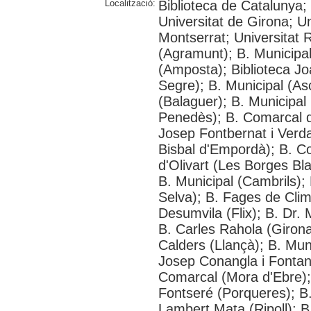
Localització:
Biblioteca de Catalunya;
Universitat de Girona; Un
Montserrat; Universitat Ro
(Agramunt); B. Municipal
(Amposta); Biblioteca Jo
Segre); B. Municipal (As
(Balaguer); B. Municipal
Penedès); B. Comarcal de
Josep Fontbernat i Verd
Bisbal d'Empordà); B. C
d'Olivart (Les Borges Bl
B. Municipal (Cambrils); 
Selva); B. Fages de Clime
Desumvila (Flix); B. Dr
B. Carles Rahola (Girona
Calders (Llançà); B. Mun
Josep Conangla i Fontani
Comarcal (Mora d'Ebre); 
Fontseré (Porqueres); B
Lambert Mata (Ripoll); B