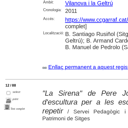
Àmbit:
Vilanova i la Geltrú
Cronologia:
2011
Accés:
https://www.ccgarraf.cat
complet]
Localització:
B. Santiago Rusiñol (Sitg
Geltrú); B. Armand Cardon
B. Manuel de Pedrolo (S
Enllaç permanent a aquest regis
12 / 88
"La Sirena" de Pere Jou
select
print
d'escultura per a les es
repetir
Text complet
/ Servei Pedagògic i d'
Patrimoni de Sitges