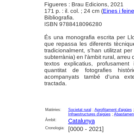
Figueres : Brau Edicions, 2021
171 p. : il. col. ; 24 cm (
Eines i fein
Bibliografia.
ISBN 9788418096280
És una monografia escrita per Llor
que repassa les diferents tècnique
tradicionalment, s'han utilitzat per 
subterrània) en l'àmbit rural, arr
textos explicatius, profusament
quantitat de fotografies histò
acompanyats també d'una exten
tractada.
Matèries:
Societat rural
;
Aprofitament d'aigües
Infraestructures d'aigües
;
Abastament
Àmbit:
Catalunya
Cronologia:
[0000 - 2021]