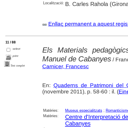
Localització:
B. Carles Rahola (Girona
Enllaç permanent a aquest regis
11 / 88
Els Materials pedagògics
select
print
Manuel de Cabanyes
/ Fran
Carnicer, Francesc
Text complet
En:
Quaderns de Patrimoni del G
(novembre 2011), p. 58-60 : il. (
Ein
Matèries:
Museus especialitzats
;
Romanticism
Matèries:
Centre d'Interpretació 
Cabanyes