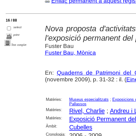
Enllaç permanent a aquest regis
16 / 88
Nova proposta d'activitat
select
print
l'exposició permanent del 
Fuster Bau
Text complet
Fuster Bau, Mònica
En:
Quaderns de Patrimoni del 
(novembre 2009), p. 31-32 : il. (
Ein
Matèries:
Museus especialitzats
;
Exposicions c
Pallassos
Matèries:
Rivel, Charlie
;
Andreu i 
Matèries:
Exposició Permanent del 
Àmbit:
Cubelles
Cronologia:
2006 - 2009