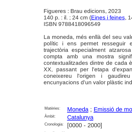
Figueres : Brau edicions, 2023
140 p. : il. ; 24 cm (
Eines i feines
, 
ISBN 9788418096549
La moneda, més enllà del seu val
polític i ens permet resseguir 
trajectòria especialment atzaro
compta amb una mostra signific
contextualitzades dintre de cada è
XX, passant per l'etapa d'expa
coneixereu l'origen i gaudire
encunyacions d'un valor plàstic indu
Matèries:
Moneda
;
Emissió de m
Àmbit:
Catalunya
Cronologia:
[0000 - 2000]