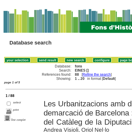
Database search
Database:
fons
Search:
EINES []
References found:
88
[
Refine the search
]
Showing:
1 .. 20
in format [
Default
]
page 1 of 5
1 / 88
Les Urbanitzacions amb dè
select
print
demarcació de Barcelona :
del Catàleg de la Diputac
Text complet
Andrea Visioli, Oriol Nel·lo