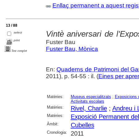
Enllaç permanent a aquest regis
13 / 88
Vintè aniversari de l'Expo
select
print
Fuster Bau
Fuster Bau, Mònica
Text complet
En:
Quaderns de Patrimoni del Gar
2011), p. 54-55 : il. (
Eines per apre
Matèries:
Museus especialitzats
;
Exposicions c
Activitats escolars
Matèries:
Rivel, Charlie
;
Andreu i 
Matèries:
Exposició Permanent del 
Àmbit:
Cubelles
Cronologia:
2011