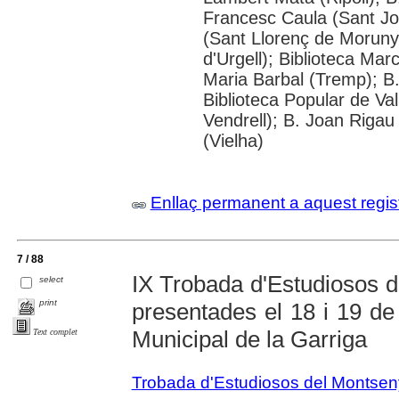
Francesc Caula (Sant Joa
(Sant Llorenç de Moruny
d'Urgell); Biblioteca Mar
Maria Barbal (Tremp); B
Biblioteca Popular de Val
Vendrell); B. Joan Rigau
(Vielha)
Enllaç permanent a aquest regis
7 / 88
IX Trobada d'Estudiosos 
select
print
presentades el 18 i 19 d
Municipal de la Garriga
Text complet
Trobada d'Estudiosos del Montsen