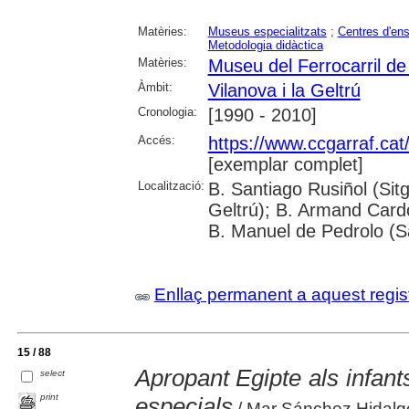
Matèries:
Museus especialitzats
;
Centres d'en
Metodologia didàctica
Matèries:
Museu del Ferrocarril de 
Àmbit:
Vilanova i la Geltrú
Cronologia:
[1990 - 2010]
Accés:
https://www.ccgarraf.cat
[exemplar complet]
Localització:
B. Santiago Rusiñol (Sitg
Geltrú); B. Armand Cardon
B. Manuel de Pedrolo (S
Enllaç permanent a aquest regis
15 / 88
Apropant Egipte als infan
select
print
especials
/ Mar Sánchez Hidalg