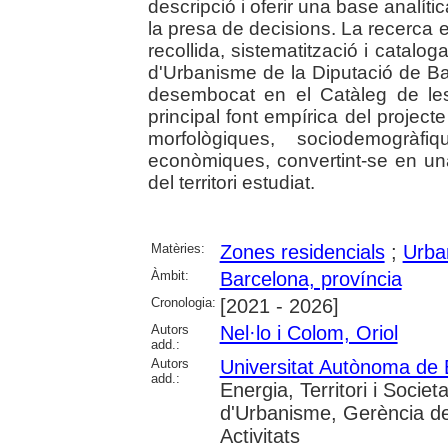
descripció i oferir una base analítica
la presa de decisions. La recerca 
recollida, sistematització i catalo
d'Urbanisme de la Diputació de Ba
desembocat en el Catàleg de les
principal font empírica del project
morfològiques, sociodemogràfiq
econòmiques, convertint-se en una
del territori estudiat.
Matèries:
Zones residencials
;
Urba
Àmbit:
Barcelona, província
Cronologia:
[2021 - 2026]
Autors
Nel·lo i Colom, Oriol
add.:
Autors
Universitat Autònoma de 
add.:
Energia, Territori i Societ
d'Urbanisme, Gerència de
Activitats