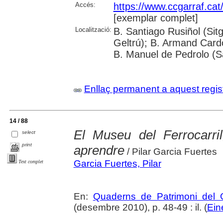
Accés:
https://www.ccgarraf.cat
[exemplar complet]
Localització:
B. Santiago Rusiñol (Sitg
Geltrú); B. Armand Cardon
B. Manuel de Pedrolo (S
Enllaç permanent a aquest regis
14 / 88
El Museu del Ferrocarri
select
print
aprendre
/ Pilar Garcia Fuertes
Garcia Fuertes, Pilar
Text complet
En:
Quaderns de Patrimoni del G
(desembre 2010), p. 48-49 : il. (
Ein