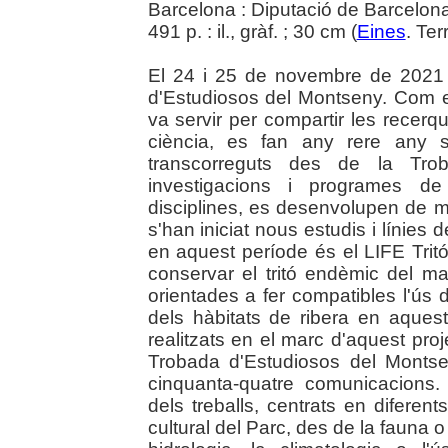
Barcelona : Diputació de Barcelon
491 p. : il., gràf. ; 30 cm (
Eines
. Ter
El 24 i 25 de novembre de 2021 v
d'Estudiosos del Montseny. Com e
va servir per compartir les recerq
ciència, es fan any rere any 
transcorreguts des de la Trob
investigacions i programes de
disciplines, es desenvolupen de
s'han iniciat nous estudis i línies
en aquest període és el LIFE Tritó
conservar el tritó endèmic del ma
orientades a fer compatibles l'ús 
dels hàbitats de ribera en aquest
realitzats en el marc d'aquest proj
Trobada d'Estudiosos del Montse
cinquanta-quatre comunicacions.
dels treballs, centrats en diferent
cultural del Parc, des de la fauna o l