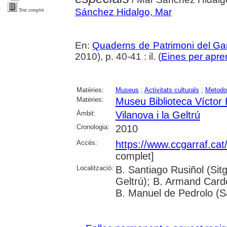
Sánchez Hidalgo, Mar
Text complet
En:
Quaderns de Patrimoni del Gar
2010), p. 40-41 : il. (
Eines per apre
Matèries:
Museus
;
Activitats culturals
;
Metodol
Matèries:
Museu Biblioteca Víctor
Àmbit:
Vilanova i la Geltrú
Cronologia:
2010
Accés:
https://www.ccgarraf.cat
complet]
Localització:
B. Santiago Rusiñol (Sitg
Geltrú); B. Armand Cardon
B. Manuel de Pedrolo (S