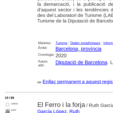
la demarcació, i la publicació de
d'aquest sector i les tendències d
des del Laboratori de Turisme (LA
Turisme de la Diputació de Barcel
Matèries:
Turisme
;
Dades estadístiques
;
Inform
Àmbit:
Barcelona, província
Cronologia:
2020
Autors
Diputació de Barcelona
. 
add.:
Enllaç permanent a aquest regis
19 / 88
El Ferro i la forja
select
/ Ruth Garci
print
García López, Ruth