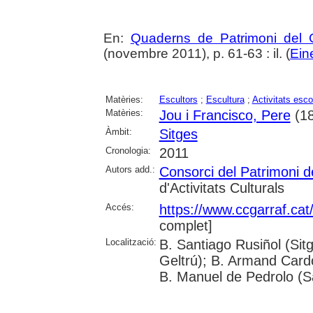
En:
Quaderns de Patrimoni del G
(novembre 2011), p. 61-63 : il. (
Ein
Matèries:
Escultors
;
Escultura
;
Activitats esco
Matèries:
Jou i Francisco, Pere
(18
Àmbit:
Sitges
Cronologia:
2011
Autors add.:
Consorci del Patrimoni d
d'Activitats Culturals
Accés:
https://www.ccgarraf.cat
complet]
Localització:
B. Santiago Rusiñol (Sitg
Geltrú); B. Armand Cardon
B. Manuel de Pedrolo (S