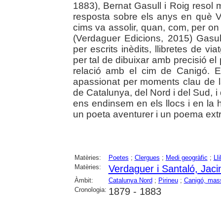
1883), Bernat Gasull i Roig resol 
resposta sobre els anys en què V
cims va assolir, quan, com, per o
(Verdaguer Edicions, 2015) Gasul
per escrits inèdits, llibretes de vi
per tal de dibuixar amb precisió el
relació amb el cim de Canigó. El
apassionat per moments clau de la
de Catalunya, del Nord i del Sud, i
ens endinsem en els llocs i en la h
un poeta aventurer i un poema extrao
Matèries:
Poetes
;
Clergues
;
Medi geogràfic
;
Ll
Matèries:
Verdaguer i Santaló, Jaci
Àmbit:
Catalunya Nord
;
Pirineu
;
Canigó, mass
Cronologia:
1879 - 1883