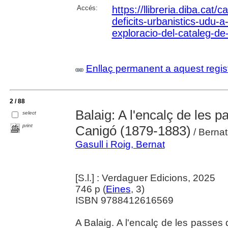
Accés:
https://llibreria.diba.cat/
deficits-urbanistics-udu-
exploracio-del-cataleg-de
Enllaç permanent a aquest regis
2 / 88
Balaig: A l'encalç de les 
select
print
Canigó (1879-1883)
/ Bernat
Gasull i Roig, Bernat
[S.l.] : Verdaguer Edicions, 2025
746 p (
Eines
, 3)
ISBN 9788412616569
A Balaig. A l'encalç de les passes