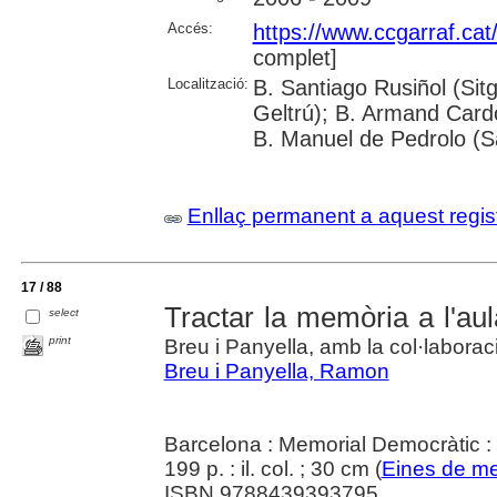
Accés:
https://www.ccgarraf.cat
complet]
Localització:
B. Santiago Rusiñol (Sitg
Geltrú); B. Armand Cardon
B. Manuel de Pedrolo (S
Enllaç permanent a aquest regis
17 / 88
Tractar la memòria a l'au
select
print
Breu i Panyella, amb la col·labora
Breu i Panyella, Ramon
Barcelona : Memorial Democràtic :
199 p. : il. col. ; 30 cm (
Eines de m
ISBN 9788439393795