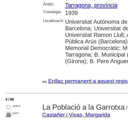
Àmbit:
Tarragona, província
Cronologia:
1939
Localització:
Universitat Autònoma de 
Barcelona; Universitat d
Universitat Ramon Llull;
Pública Arús (Barcelona)
Memorial Democràtic; M
Tarragona; B. Municipal 
(Girona); B. Pere Angue
Enllaç permanent a aquest regis
4 / 88
La Població a la Garrotxa
select
/
print
Castañer i Vivas, Margarida