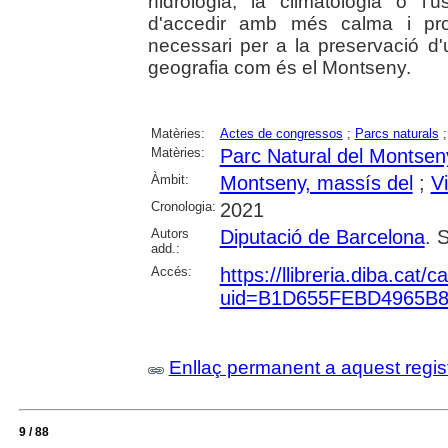
hidrologia, la climatologia o l'ú
d'accedir amb més calma i pro
necessari per a la preservació d
geografia com és el Montseny.
Matèries:
Actes de congressos
;
Parcs naturals
Matèries:
Parc Natural del Montsen
Àmbit:
Montseny, massís del
;
V
Cronologia:
2021
Autors
Diputació de Barcelona
. 
add.:
Accés:
https://llibreria.diba.cat
uid=B1D655FEBD4965B
Enllaç permanent a aquest regis
9 / 88