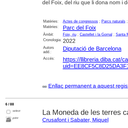
del Foix, del riu que li dona nom i d
Matèries:
Actes de congressos
;
Parcs naturals
Matèries:
Parc del Foix
Àmbit:
Foix, riu
;
Castellet i la Gornal
;
Santa M
Cronologia:
2022
Autors
Diputació de Barcelona
add.:
Accés:
https://llibreria.diba.cat
uid=EE8CF5C8D25DA3F
Enllaç permanent a aquest regis
6 / 88
La Moneda de les terres c
select
print
Crusafont i Sabater, Miquel