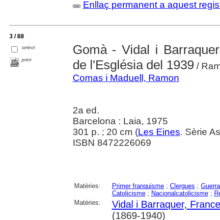
Enllaç permanent a aquest regis
3 / 88
Gomà - Vidal i Barraquer
select
print
de l'Església del 1939
/ Ra
Comas i Maduell, Ramon
2a ed.
Barcelona : Laia, 1975
301 p. ; 20 cm (
Les Eines
. Sèrie A
ISBN 8472226069
Matèries:
Primer franquisme
;
Clergues
;
Guerra
Catolicisme
;
Nacionalcatolicisme
;
Re
Matèries:
Vidal i Barraquer, Franc
(1869-1940)