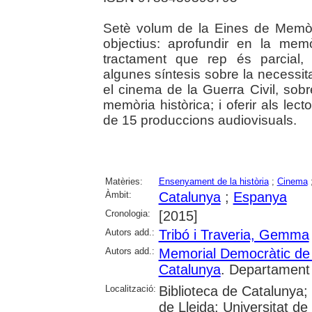
Setè volum de la Eines de Memòri
objectius: aprofundir en la mem
tractament que rep és parcial, i
algunes síntesis sobre la necessit
el cinema de la Guerra Civil, sobr
memòria històrica; i oferir als lec
de 15 produccions audiovisuals.
Matèries:
Ensenyament de la història
;
Cinema
Àmbit:
Catalunya
;
Espanya
Cronologia:
[2015]
Autors add.:
Tribó i Traveria, Gemma
Autors add.:
Memorial Democràtic de
Catalunya
. Departament
Localització:
Biblioteca de Catalunya; U
de Lleida; Universitat d