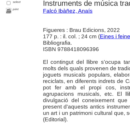
Instruments de música tra
select
print
Falcó Ibàñez, Anaís
Figueres : Brau Edicions, 2022
177 p. : il. col. ; 24 cm (
Eines i fein
Bibliografia.
ISBN 9788418096396
El contingut del llibre s'ocupa ta
molts dels quals provenen de trad
joguets musicals populars, elabor
reciclats, en diferents indrets de 
pot fer amb el propi cos, inst
agrupacions musicals, etc. El ll
divulgació del coneixement que t
present d'aquests antics instrume
un art i un patrimoni cultural que,
(Editorial).