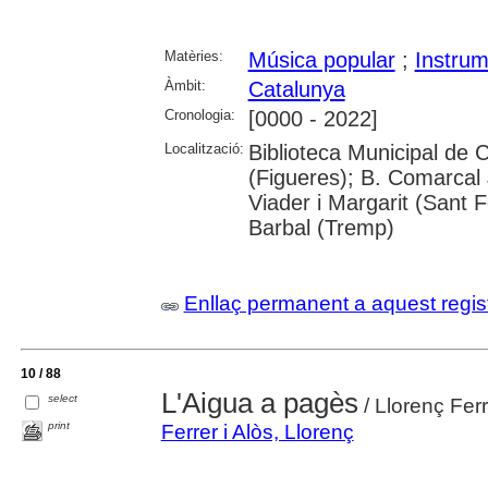
Matèries:
Música popular
;
Instrum
Àmbit:
Catalunya
Cronologia:
[0000 - 2022]
Localització:
Biblioteca Municipal de 
(Figueres); B. Comarcal 
Viader i Margarit (Sant F
Barbal (Tremp)
Enllaç permanent a aquest regis
10 / 88
L'Aigua a pagès
select
/ Llorenç Ferr
print
Ferrer i Alòs, Llorenç