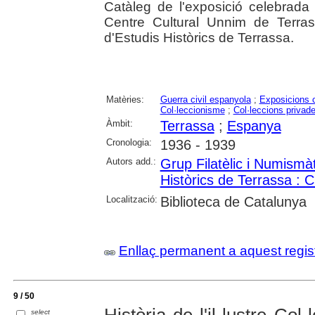
Catàleg de l'exposició celebrad
Centre Cultural Unnim de Terras
d'Estudis Històrics de Terrassa.
Matèries:
Guerra civil espanyola
;
Exposicions c
Col·leccionisme
;
Col·leccions privad
Àmbit:
Terrassa
;
Espanya
Cronologia:
1936 - 1939
Autors add.:
Grup Filatèlic i Numismà
Històrics de Terrassa :
Localització:
Biblioteca de Catalunya
Enllaç permanent a aquest regis
9 / 50
Història de l'il·lustre Col
select