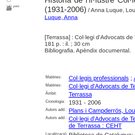
print
(1931-2006)
/ Anna Luque, Lou
Luque, Anna
[Terrassa] : Col·legi d'Advocats d
181 p. : il. ; 30 cm
Bibliografia. Apèndix documental.
Matèries:
Col·legis professionals
;
Matèries:
Col·legi d'Advocats de T
Àmbit:
Terrassa
Cronologia:
1931 - 2006
Autors add.:
Plans i Campderrós, Lo
Autors add.:
Col·legi d'Advocats de T
de Terrassa : CEHT
Localització:
Biblioteca de Catalunya;