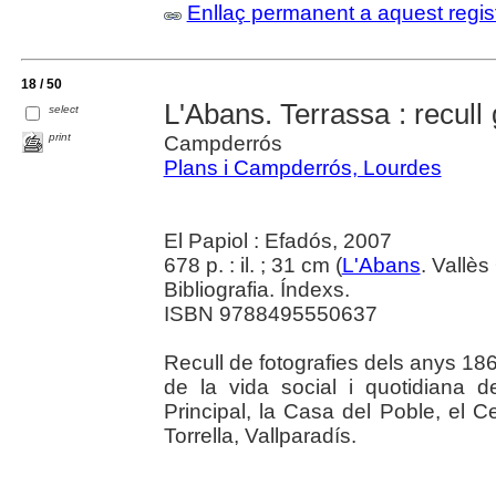
Enllaç permanent a aquest regis
18 / 50
L'Abans. Terrassa : recull
select
print
Campderrós
Plans i Campderrós, Lourdes
El Papiol : Efadós, 2007
678 p. : il. ; 31 cm (
L'Abans
. Vallès
Bibliografia. Índexs.
ISBN 9788495550637
Recull de fotografies dels anys 1
de la vida social i quotidiana d
Principal, la Casa del Poble, el 
Torrella, Vallparadís.