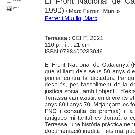
El Front Nacional de Ca
print
1990)
/ Marc Ferrer i Murillo
Ferrer i Murillo, Marc
Terrassa : CEHT, 2021
110 p. : il. ; 21 cm
ISBN 9788409233946
El Front Nacional de Catalunya (F
que al llarg dels seus 50 anys d'ex
primer contra la dictadura franq
després, per l'assoliment de la dem
justícia social, amb l'objectiu d'e
Terrassa van existir, en diferents e
anys 60 i anys 70. Mitjançant les 
FNC i consulta de premsa) i la 
antigues militants) es donarà a c
Terrassa, una història pràcticamen
documentació inèdita i fets mai pub