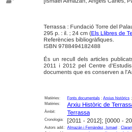
[Ismael Almazàn, Àngels Carles, Pa
Terrassa : Fundació Torre del Pala
295 p. : il. ; 24 cm (
Els Llibres de T
Referències bibliogràfiques.
ISBN 9788494182488
És un recull dels articles publica
2011 i 2012 pel Centre d'Estudis 
documents que es conserven a l'Ar
Matèries:
Fonts documentals
;
Arxius històrics
Matèries:
Arxiu Històric de Terrass
Àmbit:
Terrassa
Cronologia:
[2011 - 2012]; [0000 - 2
Autors add.:
Almazán i Fernàndez, Ismael
;
Clara