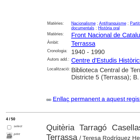
Matèries:
Nacionalisme
;
Antifranquisme
;
Partit
documentals
;
Història oral
Matèries:
Front Nacional de Catal
Àmbit:
Terrassa
Cronologia:
1940 - 1990
Autors add.:
Centre d'Estudis Històri
Localització:
Biblioteca Central de Ter
Districte 5 (Terrassa); B.
Enllaç permanent a aquest regis
4 / 50
Quitèria Tarragó Casell
select
print
Terrassa
/ Teresa Rodríguez Her