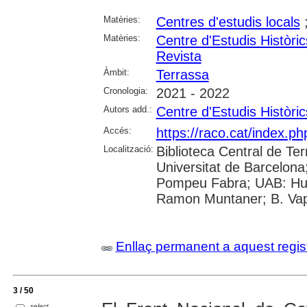
Matèries:
Centres d'estudis locals
Matèries:
Centre d'Estudis Històri
Revista
Àmbit:
Terrassa
Cronologia:
2021 - 2022
Autors add.:
Centre d'Estudis Històri
Accés:
https://raco.cat/index.p
Localització:
Biblioteca Central de Ter
Universitat de Barcelona;
Pompeu Fabra; UAB: Huma
Ramon Muntaner; B. Vapo
Enllaç permanent a aquest regis
3 / 50
select