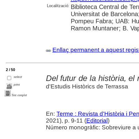
Localització:
Biblioteca Central de Ter
Universitat de Barcelona;
Pompeu Fabra; UAB: Huma
Ramon Muntaner; B. Vapo
Enllaç permanent a aquest regis
2 / 50
Del futur de la història, e
select
print
d'Estudis Històrics de Terrassa
Text complet
En:
Terme : Revista d'Història i P
2021), p. 9-11 (
Editorial
)
Número monogràfic: Sobreviure a