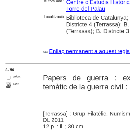
Autors add.:
Centre d'Estudis Històri
Torre del Palau
Localització:
Biblioteca de Catalunya; 
Districte 4 (Terrassa); B.
(Terrassa); B. Districte 
Enllaç permanent a aquest regis
8 / 50
Papers de guerra : exp
select
print
temàtic de la guerra civil 
[Terrassa] : Grup Filatèlic, Numis
DL 2011
12 p. : il. ; 30 cm