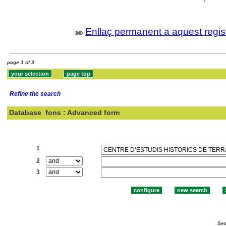
Enllaç permanent a aquest regis
page 1 of 3
Refine the search
Database
fons : Advanced form
Search:
1
2
3
Sea