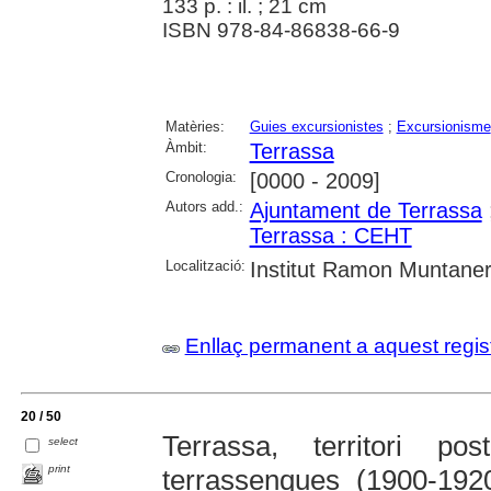
133 p. : il. ; 21 cm
ISBN 978-84-86838-66-9
Matèries:
Guies excursionistes
;
Excursionisme
Àmbit:
Terrassa
Cronologia:
[0000 - 2009]
Autors add.:
Ajuntament de Terrassa
Terrassa : CEHT
Localització:
Institut Ramon Muntaner;
Enllaç permanent a aquest regis
20 / 50
Terrassa, territori po
select
print
terrassenques (1900-192