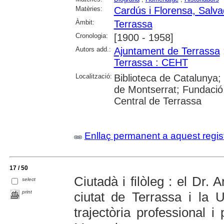
Matèries:
Cardús i Florensa, Salva
Àmbit:
Terrassa
Cronologia:
[1900 - 1958]
Autors add.:
Ajuntament de Terrassa
Terrassa : CEHT
Localització:
Biblioteca de Catalunya;
de Montserrat; Fundació 
Central de Terrassa
Enllaç permanent a aquest regis
17 / 50
Ciutadà i filòleg : el Dr. 
select
print
ciutat de Terrassa i la
trajectòria professional i