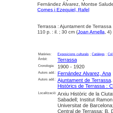
Fernández Álvarez, Montse Salude
Comes i Ezequiel, Rafel
Terrassa : Ajuntament de Terrassa 
110 p. : il. ; 30 cm (
Joan Arnella
, 4)
Matèries:
Exposicions culturals
;
Catàlegs
;
Col
Àmbit:
Terrassa
Cronologia:
1900 - 1920
Autors add.:
Fernández Alvarez, Ana
Autors add.:
Ajuntament de Terrassa
Històrics de Terrassa :
Localització:
Arxiu Històric de la Ciut
Sabadell; Institut Ramon
Universitat de Barcelona;
Central de Terrassa; B. D