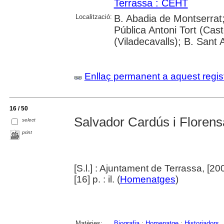
Terrassa : CEHT
Localització:
B. Abadia de Montserrat;
Pública Antoni Tort (Cast
(Viladecavalls); B. Sant 
Enllaç permanent a aquest regis
16 / 50
Salvador Cardús i Florens
select
print
[S.l.] : Ajuntament de Terrassa, [20
[16] p. : il. (
Homenatges
)
Matèries:
Biografia
;
Homenatge
;
Historiadors