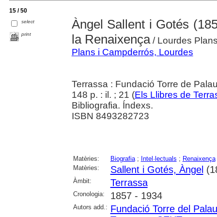
15 / 50
Àngel Sallent i Gotés (185
select
print
la Renaixença
/ Lourdes Plan
Plans i Campderrós, Lourdes
Terrassa : Fundació Torre de Pala
148 p. : il. ; 21 (
Els Llibres de Terr
Bibliografia. Índexs.
ISBN 8493282723
Matèries:
Biografia
;
Intel·lectuals
;
Renaixença
Matèries:
Sallent i Gotés, Àngel
(1
Àmbit:
Terrassa
Cronologia:
1857 - 1934
Autors add.:
Fundació Torre del Pala