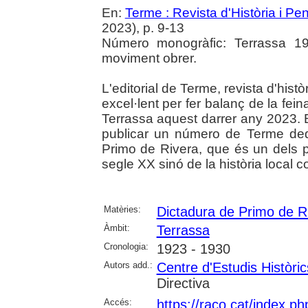
En:
Terme : Revista d'Història i P
2023), p. 9-13
Número monogràfic: Terrassa 19
moviment obrer.
L'editorial de Terme, revista d'his
excel·lent per fer balanç de la fein
Terrassa aquest darrer any 2023. En
publicar un número de Terme ded
Primo de Rivera, que és un dels 
segle XX sinó de la història local 
Matèries:
Dictadura de Primo de R
Àmbit:
Terrassa
Cronologia:
1923 - 1930
Autors add.:
Centre d'Estudis Històri
Directiva
Accés:
https://raco.cat/index.p