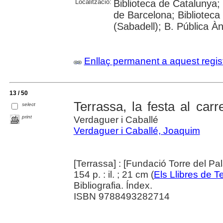
Localització:
Biblioteca de Catalunya;
de Barcelona; Biblioteca
(Sabadell); B. Pública 
Enllaç permanent a aquest regis
13 / 50
Terrassa, la festa al carr
select
print
Verdaguer i Caballé
Verdaguer i Caballé, Joaquim
[Terrassa] : [Fundació Torre del Pa
154 p. : il. ; 21 cm (
Els Llibres de T
Bibliografia. Índex.
ISBN 9788493282714