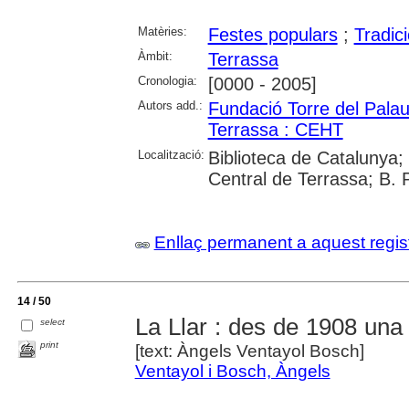
Matèries:
Festes populars
;
Tradic
Àmbit:
Terrassa
Cronologia:
[0000 - 2005]
Autors add.:
Fundació Torre del Pala
Terrassa : CEHT
Localització:
Biblioteca de Catalunya;
Central de Terrassa; B. 
Enllaç permanent a aquest regis
14 / 50
La Llar : des de 1908 una
select
print
[text: Àngels Ventayol Bosch]
Ventayol i Bosch, Àngels