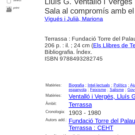
Lluís G. Ventalló i Vergés 
select
print
Sala al compromís amb e
Vigués i Julià, Mariona
Terrassa : Fundació Torre del Pala
206 p. : il. ; 24 cm (
Els Llibres de T
Bibliografia. Índex.
ISBN 9788493282745
Matèries:
Biografia
;
Intel·lectuals
;
Polítics
;
Aj
espanyola
;
Feixisme
;
Salisme
;
Gove
Matèries:
Ventalló i Vergés, Lluís 
Àmbit:
Terrassa
Cronologia:
1903 - 1980
Autors add.:
Fundació Torre del Pala
Terrassa : CEHT