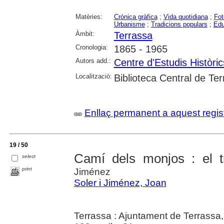
Matèries:
Crònica gràfica
;
Vida quotidiana
;
Fot
Urbanisme
;
Tradicions populars
;
Edu
Àmbit:
Terrassa
Cronologia:
1865 - 1965
Autors add.:
Centre d'Estudis Històri
Localització:
Biblioteca Central de Te
Enllaç permanent a aquest regis
19 / 50
Camí dels monjos : el 
select
print
Jiménez
Soler i Jiménez, Joan
Terrassa : Ajuntament de Terrassa