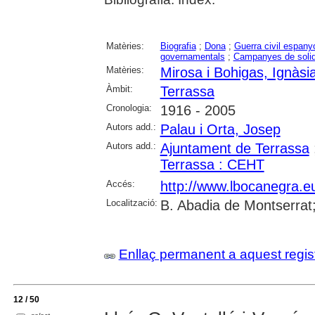
Matèries:
Biografia
;
Dona
;
Guerra civil espany
governamentals
;
Campanyes de solida
Matèries:
Mirosa i Bohigas, Ignàsi
Àmbit:
Terrassa
Cronologia:
1916 - 2005
Autors add.:
Palau i Orta, Josep
Autors add.:
Ajuntament de Terrassa
Terrassa : CEHT
Accés:
http://www.lbocanegra.eu
Localització:
B. Abadia de Montserrat;
Enllaç permanent a aquest regis
12 / 50