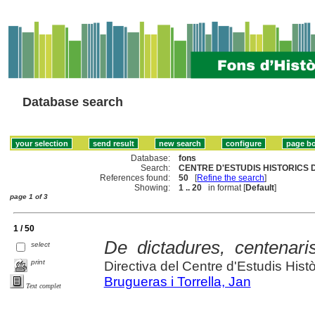
Database search
Database:
fons
Search:
CENTRE D'ESTUDIS HISTORICS D
References found:
50
[
Refine the search
]
Showing:
1 .. 20
in format [
Default
]
page 1 of 3
1 / 50
De dictadures, centenar
select
print
Directiva del Centre d'Estudis Hist
Brugueras i Torrella, Jan
Text complet