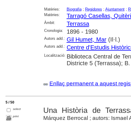
Matèries:
Biografia
;
Regidores
;
Ajuntament
;
R
Matèries:
Tarragó Casellas, Quitèr
Àmbit:
Terrassa
Cronologia:
1896 - 1980
Autors add.:
Gil Humet, Mar
(Il·l.)
Autors add.:
Centre d'Estudis Històri
Localització:
Biblioteca Central de Ter
Districte 5 (Terrassa); B.
Enllaç permanent a aquest regis
5 / 50
Una Història de Terrass
select
print
Márquez Berrocal ; autors: Ismael 