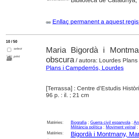
Enllaç permanent a aquest regis
10 / 50
Maria Bigordà i Montma
select
print
obscura
/ autora: Lourdes Plans
Plans i Campderrós, Lourdes
[Terrassa] : Centre d'Estudis Histò
96 p. : il. ; 21 cm
Matèries:
Biografia
;
Guerra civil espanyola
;
An
Militància política
;
Moviment veïnal
Matèries:
Bigordà i Montmany, Mar