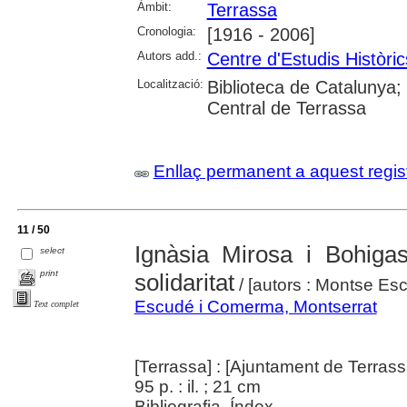
Àmbit:
Terrassa
Cronologia:
[1916 - 2006]
Autors add.:
Centre d'Estudis Històri
Localització:
Biblioteca de Catalunya;
Central de Terrassa
Enllaç permanent a aquest regis
11 / 50
Ignàsia Mirosa i Bohiga
select
print
solidaritat
/ [autors : Montse Es
Escudé i Comerma, Montserrat
Text complet
[Terrassa] : [Ajuntament de Terrass
95 p. : il. ; 21 cm
Bibliografia. Índex.