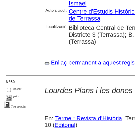
Ismael
Autors add.:
Centre d'Estudis Històri
de Terrassa
Localització:
Biblioteca Central de Ter
Districte 3 (Terrassa); B.
(Terrassa)
Enllaç permanent a aquest regis
6 / 50
Lourdes Plans i les dones 
select
print
Text complet
En:
Terme : Revista d'Història
. Te
10 (
Editorial
)