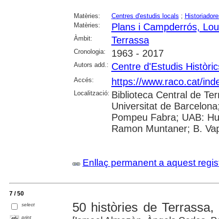
Matèries:
Centres d'estudis locals
;
Historiadore
Matèries:
Plans i Campderrós, Lo
Àmbit:
Terrassa
Cronologia:
1963 - 2017
Autors add.:
Centre d'Estudis Històri
Accés:
https://www.raco.cat/ind
Localització:
Biblioteca Central de Ter
Universitat de Barcelona;
Pompeu Fabra; UAB: Huma
Ramon Muntaner; B. Vapo
Enllaç permanent a aquest regis
7 / 50
50 històries de Terrassa,
select
print