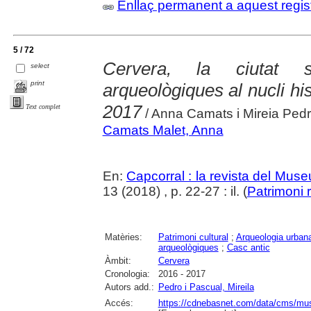
Enllaç permanent a aquest regis
5 / 72
Cervera, la ciutat s
select
print
arqueològiques al nucli hi
2017
Text complet
/ Anna Camats i Mireia Ped
Camats Malet, Anna
En:
Capcorral : la revista del Mu
13 (2018) , p. 22-27 : il. (
Patrimoni 
Matèries:
Patrimoni cultural
;
Arqueologia urban
arqueològiques
;
Casc antic
Àmbit:
Cervera
Cronologia:
2016 - 2017
Autors add.:
Pedro i Pascual, Mireila
Accés:
https://cdnebasnet.com/data/cms/mus