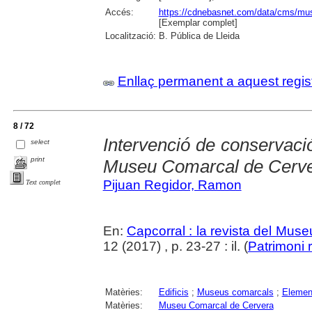
Accés:
https://cdnebasnet.com/data/cms/mus
[Exemplar complet]
Localització:
B. Pública de Lleida
Enllaç permanent a aquest regis
8 / 72
Intervenció de conservació
select
print
Museu Comarcal de Cerv
Pijuan Regidor, Ramon
Text complet
En:
Capcorral : la revista del Mu
12 (2017) , p. 23-27 : il. (
Patrimoni 
Matèries:
Edificis
;
Museus comarcals
;
Element
Matèries:
Museu Comarcal de Cervera