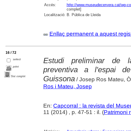
Accés:
http://www.museudecervera.cat/wp-con
complet]
Localització:
B. Pública de Lleida
Enllaç permanent a aquest regis
16 / 72
Estudi preliminar de l
select
print
preventiva a l'espai d
Guissona
Text complet
/ Josep Ros Mateu, Ò
Ros i Mateu, Josep
En:
Capcorral : la revista del Mu
11 (2014) , p. 47-51 : il. (
Patrimoni 