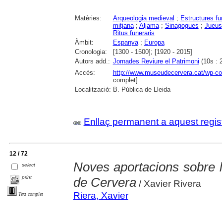
Matèries:
Arqueologia medieval
;
Estructures fu
mitjana
;
Aljama
;
Sinagogues
;
Jueus
Ritus funeraris
Àmbit:
Espanya
;
Europa
Cronologia:
[1300 - 1500]; [1920 - 2015]
Autors add.:
Jornades Reviure el Patrimoni
(10s : 
Accés:
http://www.museudecervera.cat/wp-con
complet]
Localització:
B. Pública de Lleida
Enllaç permanent a aquest regis
12 / 72
Noves aportacions sobre la
select
print
de Cervera
/ Xavier Rivera
Riera, Xavier
Text complet