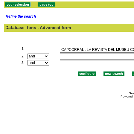
Refine the search
Database
fons : Advanced form
Search:
1
2
3
Sea
Powered