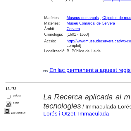
Matèries:
Museus comarcals
;
Objectes de mu
Matèries:
Museu Comarcal de Cervera
Àmbit:
Cervera
Cronologia:
[1601 - 1650]
Accés:
http://www.museudecervera.cat/wp-con
complet]
Localització:
B. Pública de Lleida
Enllaç permanent a aquest regis
18 / 72
La Recerca aplicada al m
select
print
tecnologies
/ Immaculada Lorés
Lorés i Otzet, Immaculada
Text complet