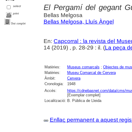
El Pergamí del gegant G
select
print
Bellas Melgosa
Bellas Melgosa, Lluís Àngel
Text complet
En:
Capcorral : la revista del Mu
14 (2019) , p. 28-29 : il. (
La peça d
Matèries:
Museus comarcals
;
Objectes de mu
Matèries:
Museu Comarcal de Cervera
Àmbit:
Cervera
Cronologia:
1948
Accés:
https://cdnebasnet.com/data/cms/mus
[Exemplar complet]
Localització:
B. Pública de Lleida
Enllaç permanent a aquest regis