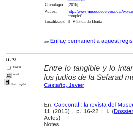
Cronologia:
[2015]
Accés:
http://www.museudecervera.cat/wp-con
complet]
Localització:
B. Pública de Lleida
Enllaç permanent a aquest regis
11 / 72
Entre lo tangible y lo inta
select
print
los judíos de la Sefarad m
Castaño, Javier
Text complet
En:
Capcorral : la revista del Mu
11 (2015) , p. 16-22 : il. (
Dossier
Actes)
Notes.