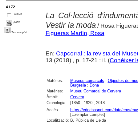
4 / 72
La Col·lecció d'indument
select
print
Vestir la moda
/ Rosa Figueras
Figueras Martín, Rosa
Text complet
En:
Capcorral : la revista del Mu
13 (2018) , p. 17-21 : il. (
Conèixer l
Matèries:
Museus comarcals
;
Objectes de mu
Burgesia
;
Dona
Matèries:
Museu Comarcal de Cervera
Àmbit:
Cervera
Cronologia:
[1850 - 1920]; 2018
Accés:
https://cdnebasnet.com/data/cms/mus
[Exemplar complet]
Localització:
B. Pública de Lleida