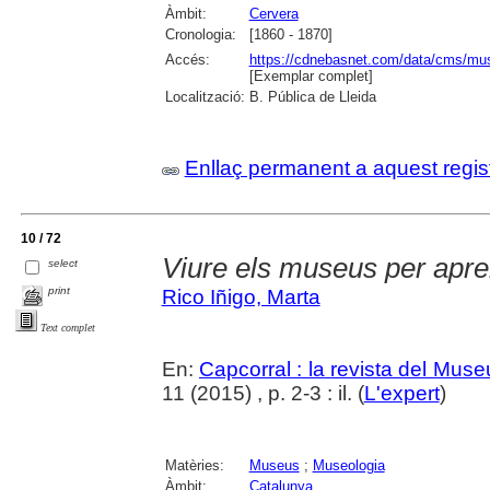
Àmbit:
Cervera
Cronologia:
[1860 - 1870]
Accés:
https://cdnebasnet.com/data/cms/mus
[Exemplar complet]
Localització:
B. Pública de Lleida
Enllaç permanent a aquest regis
10 / 72
Viure els museus per apr
select
print
Rico Iñigo, Marta
Text complet
En:
Capcorral : la revista del Mu
11 (2015) , p. 2-3 : il. (
L'expert
)
Matèries:
Museus
;
Museologia
Àmbit:
Catalunya