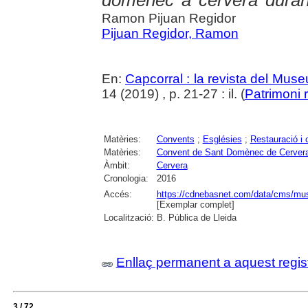
domènec a cervera duran
Ramon Pijuan Regidor
Pijuan Regidor, Ramon
En:
Capcorral : la revista del Mu
14 (2019) , p. 21-27 : il. (
Patrimoni 
Matèries:
Convents
;
Esglésies
;
Restauració i 
Matèries:
Convent de Sant Domènec de Cerver
Àmbit:
Cervera
Cronologia:
2016
Accés:
https://cdnebasnet.com/data/cms/mus
[Exemplar complet]
Localització:
B. Pública de Lleida
Enllaç permanent a aquest regis
3 / 72