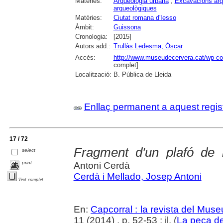
Matèries:
Arqueologia urbana
;
Excavacions arq
arqueològiques
Matèries:
Ciutat romana d'Iesso
Àmbit:
Guissona
Cronologia:
[2015]
Autors add.:
Trullàs Ledesma, Òscar
Accés:
http://www.museudecervera.cat/wp-con
complet]
Localització:
B. Pública de Lleida
Enllaç permanent a aquest regis
17 / 72
Fragment d'un plafó de r
select
print
Antoni Cerdà
Cerdà i Mellado, Josep Antoni
Text complet
En:
Capcorral : la revista del Mu
11 (2014) , p. 52-53 : il. (
La peça d