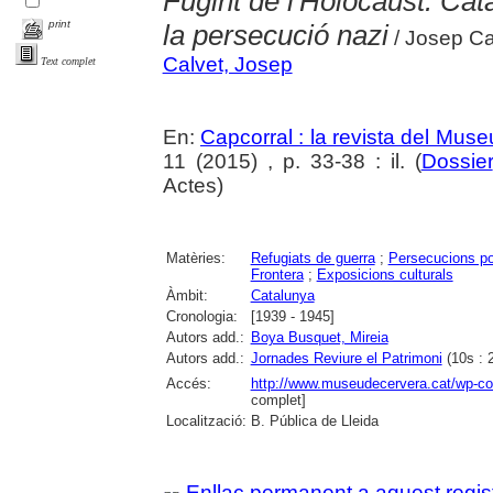
Fugint de l'Holocaust. Cata
print
la persecució nazi
/ Josep Ca
Calvet, Josep
Text complet
En:
Capcorral : la revista del Mu
11 (2015) , p. 33-38 : il. (
Dossier
Actes)
Matèries:
Refugiats de guerra
;
Persecucions po
Frontera
;
Exposicions culturals
Àmbit:
Catalunya
Cronologia:
[1939 - 1945]
Autors add.:
Boya Busquet, Mireia
Autors add.:
Jornades Reviure el Patrimoni
(10s : 
Accés:
http://www.museudecervera.cat/wp-con
complet]
Localització:
B. Pública de Lleida
Enllaç permanent a aquest regis