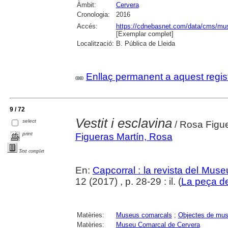
Àmbit:
Cervera
Cronologia:
2016
Accés:
https://cdnebasnet.com/data/cms/mus
[Exemplar complet]
Localització:
B. Pública de Lleida
Enllaç permanent a aquest regis
9 / 72
Vestit i esclavina
select
/ Rosa Figu
print
Figueras Martín, Rosa
Text complet
En:
Capcorral : la revista del Mu
12 (2017) , p. 28-29 : il. (
La peça d
Matèries:
Museus comarcals
;
Objectes de mu
Matèries:
Museu Comarcal de Cervera