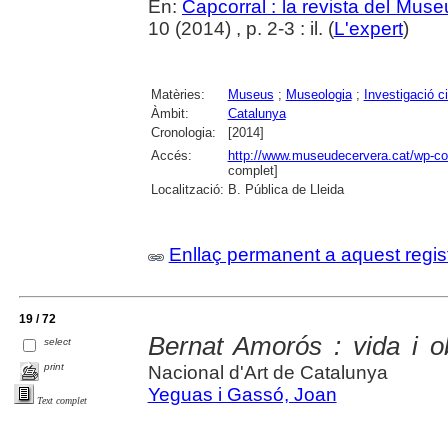
En:
Capcorral : la revista del Mu
10 (2014) , p. 2-3 : il. (
L'expert
)
Matèries:
Museus
;
Museologia
;
Investigació ci
Àmbit:
Catalunya
Cronologia:
[2014]
Accés:
http://www.museudecervera.cat/wp-co
complet]
Localització:
B. Pública de Lleida
Enllaç permanent a aquest regis
19 / 72
Bernat Amorós : vida i o
select
print
Nacional d'Art de Catalunya
Yeguas i Gassó, Joan
Text complet