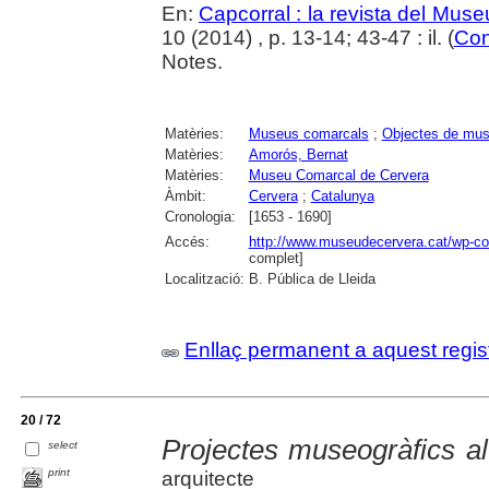
En:
Capcorral : la revista del Mu
10 (2014) , p. 13-14; 43-47 : il. (
Con
Notes.
Matèries:
Museus comarcals
;
Objectes de mu
Matèries:
Amorós, Bernat
Matèries:
Museu Comarcal de Cervera
Àmbit:
Cervera
;
Catalunya
Cronologia:
[1653 - 1690]
Accés:
http://www.museudecervera.cat/wp-co
complet]
Localització:
B. Pública de Lleida
Enllaç permanent a aquest regis
20 / 72
Projectes museogràfics al
select
print
arquitecte