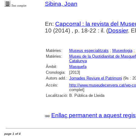
Sibina, Joan
Text complet
En:
Capcorral : la revista del Mu
10 (2014) , p. 18-22 : il. (
Dossier
. E
Matèries:
Museus especialitzats
;
Museologia
;
Matèries:
Museu de la Quotidianitat de Masque
Catalunya
Àmbit:
Masquefa
Cronologia:
[2013]
Autors add.:
Jornades Reviure el Patrimoni
(9s : 20
Accés:
http://www.museudecervera.cat/wp-co
complet]
Localització:
B. Pública de Lleida
Enllaç permanent a aquest regis
page 1 of 4