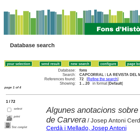
Database search
Database:
fons
Search:
CAPCORRAL : LA REVISTA DEL
References found:
72
[
Refine the search
]
Showing:
1 .. 20
in format [
Default
]
page 1 of 4
1 / 72
Algunes anotacions sobre 
select
print
de Carvera
/ Josep Antoni Cerd
Cerdà i Mellado, Josep Antoni
Text complet