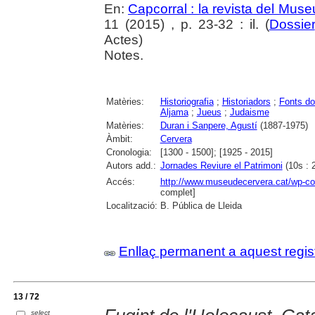
En:
Capcorral : la revista del Mu
11 (2015) , p. 23-32 : il. (
Dossier
Actes)
Notes.
Matèries:
Historiografia
;
Historiadors
;
Fonts d
Aljama
;
Jueus
;
Judaisme
Matèries:
Duran i Sanpere, Agustí
(1887-1975)
Àmbit:
Cervera
Cronologia:
[1300 - 1500]; [1925 - 2015]
Autors add.:
Jornades Reviure el Patrimoni
(10s : 
Accés:
http://www.museudecervera.cat/wp-con
complet]
Localització:
B. Pública de Lleida
Enllaç permanent a aquest regis
13 / 72
select