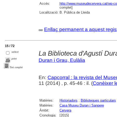
Accés:
http://www.museudecervera.cat/wp-con
complet]
Localització:
B. Pública de Lleida
Enllaç permanent a aquest regis
15 / 72
La Biblioteca d'Agustí Dur
select
print
Duran i Grau, Eulàlia
Text complet
En:
Capcorral : la revista del Mu
11 (2014) , p. 45-46 : il. (
Conèixer l
Matèries:
Historiadors
;
Biblioteques particulars
Matèries:
Casa Museu Duran i Sanpere
Àmbit:
Cervera
Cronologia:
[2015]