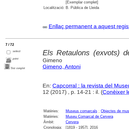
[Exemplar complet]
Localització:
B. Pública de Lleida
Enllaç permanent a aquest regis
7 / 72
Els Retaulons (exvots) 
select
print
Gimeno
Gimeno, Antoni
Text complet
En:
Capcorral : la revista del Mu
12 (2017) , p. 14-21 : il. (
Conèixer l
Matèries:
Museus comarcals
;
Objectes de mu
Matèries:
Museu Comarcal de Cervera
Àmbit:
Cervera
Cronologia:
[1819 - 1957]; 2016