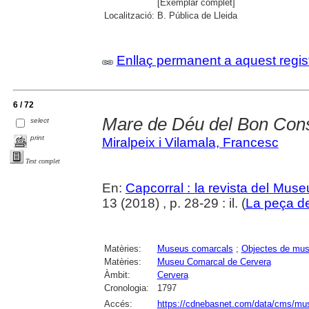
[Exemplar complet]
Localització:
B. Pública de Lleida
Enllaç permanent a aquest regis
6 / 72
Mare de Déu del Bon Cons
select
print
Miralpeix i Vilamala, Francesc
Text complet
En:
Capcorral : la revista del Mu
13 (2018) , p. 28-29 : il. (
La peça d
Matèries:
Museus comarcals
;
Objectes de mu
Matèries:
Museu Comarcal de Cervera
Àmbit:
Cervera
Cronologia:
1797
Accés:
https://cdnebasnet.com/data/cms/mus