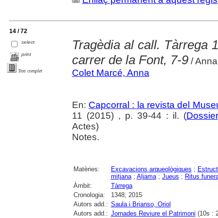
14 / 72
Tragèdia al call. Tàrrega 1
select
print
carrer de la Font, 7-9
/ Anna 
Colet Marcé, Anna
Text complet
En:
Capcorral : la revista del Mu
11 (2015) , p. 39-44 : il. (
Dossier
Actes)
Notes.
Matèries:
Excavacions arqueològiques
;
Estruct
mitjana
;
Aljama
;
Jueus
;
Ritus funera
Àmbit:
Tàrrega
Cronologia:
1348; 2015
Autors add.:
Saula i Brianso, Oriol
Autors add.:
Jornades Reviure el Patrimoni
(10s : 