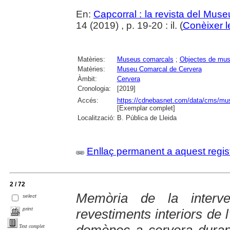
En:
Capcorral : la revista del Mu
14 (2019) , p. 19-20 : il. (
Conèixer l
Matèries:
Museus comarcals
;
Objectes de mu
Matèries:
Museu Comarcal de Cervera
Àmbit:
Cervera
Cronologia:
[2019]
Accés:
https://cdnebasnet.com/data/cms/mus
[Exemplar complet]
Localització:
B. Pública de Lleida
Enllaç permanent a aquest regis
2 / 72
Memòria de la interv
select
print
revestiments interiors de 
Text complet