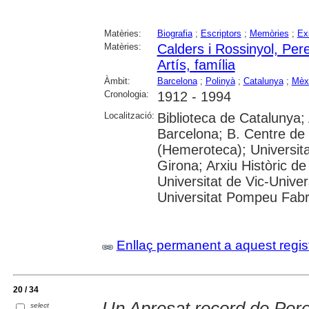
Matèries:
Biografia
;
Escriptors
;
Memòries
;
Exi
Matèries:
Calders i Rossinyol, Per
Artís, família
Àmbit:
Barcelona
;
Polinyà
;
Catalunya
;
Mèx
Cronologia:
1912 - 1994
Localització:
Biblioteca de Catalunya; 
Barcelona; B. Centre de
(Hemeroteca); Universita
Girona; Arxiu Històric de
Universitat de Vic-Univer
Universitat Pompeu Fabra;
Enllaç permanent a aquest regis
20 / 34
Un Apresat record de Per
select