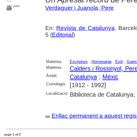
print
Verdaguer i Juanola, Pere
En:
Revista de Catalunya
. Barcel
5 (
Editorial
)
Matèries:
Escriptors
;
Homenatge
;
Exili
;
Guerr
Matèries:
Calders i Rossinyol, Per
Àmbit:
Catalunya
;
Mèxic
Cronologia:
[1912 - 1992]
Localització:
Biblioteca de Catalunya
Enllaç permanent a aquest regis
page 1 of 2