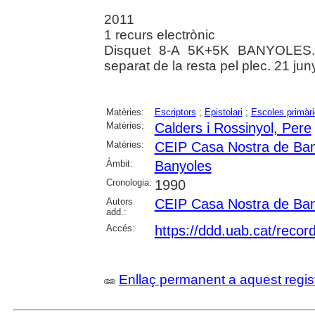
2011
1 recurs electrònic
Disquet 8-A 5K+5K BANYOLES.0
separat de la resta pel plec. 21 ju
Matèries:
Escriptors
;
Epistolari
;
Escoles primàr
Matèries:
Calders i Rossinyol, Pere
Matèries:
CEIP Casa Nostra de Ban
Àmbit:
Banyoles
Cronologia:
1990
Autors
CEIP Casa Nostra de Ban
add.:
Accés:
https://ddd.uab.cat/recor
Enllaç permanent a aquest regis