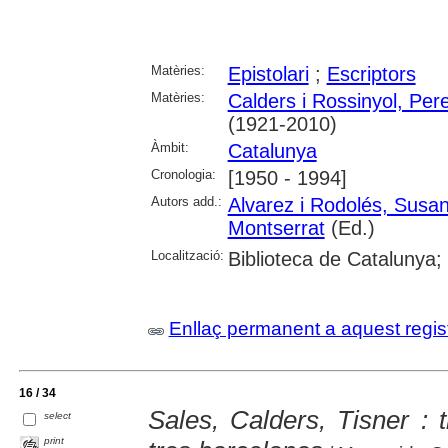
Matèries:
Epistolari
;
Escriptors
Matèries:
Calders i Rossinyol, Per
(1921-2010)
Àmbit:
Catalunya
Cronologia:
[1950 - 1994]
Autors add.:
Alvarez i Rodolés, Susa
Montserrat
(Ed.)
Localització:
Biblioteca de Catalunya;
Enllaç permanent a aquest regis
16 / 34
Sales, Calders, Tisner : t
select
print