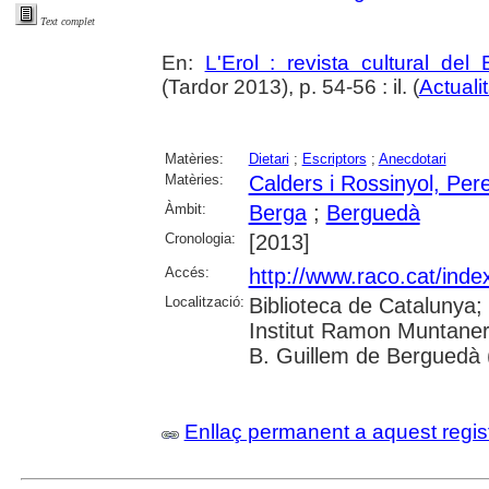
Text complet
En:
L'Erol : revista cultural del
(Tardor 2013), p. 54-56 : il. (
Actuali
Matèries:
Dietari
;
Escriptors
;
Anecdotari
Matèries:
Calders i Rossinyol, Per
Àmbit:
Berga
;
Berguedà
Cronologia:
[2013]
Accés:
http://www.raco.cat/inde
Localització:
Biblioteca de Catalunya;
Institut Ramon Muntaner
B. Guillem de Berguedà (
Enllaç permanent a aquest regis