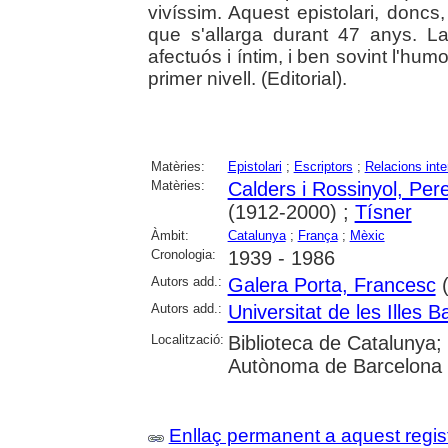
vivíssim. Aquest epistolari, doncs
que s'allarga durant 47 anys. La 
afectuós i íntim, i ben sovint l'hu
primer nivell. (Editorial).
Matèries:
Epistolari
;
Escriptors
;
Relacions inte
Matèries:
Calders i Rossinyol, Per
(1912-2000) ;
Tísner
Àmbit:
Catalunya
;
França
;
Mèxic
Cronologia:
1939 - 1986
Autors add.:
Galera Porta, Francesc
(
Autors add.:
Universitat de les Illes B
Localització:
Biblioteca de Catalunya;
Autònoma de Barcelona
Enllaç permanent a aquest regis