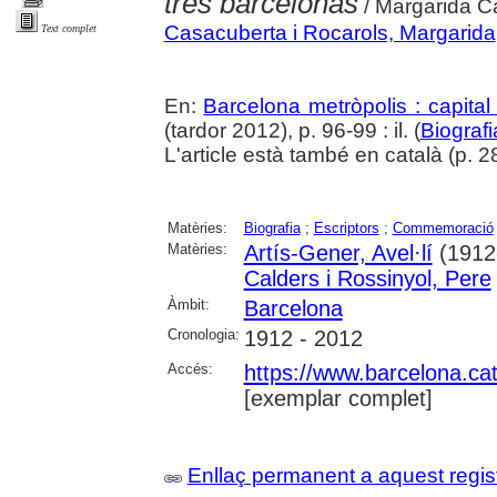
tres barcelonas
/ Margarida C
Casacuberta i Rocarols, Margarida
Text complet
En:
Barcelona metròpolis : capital
(tardor 2012), p. 96-99 : il. (
Biografi
L'article està també en català (p. 28
Matèries:
Biografia
;
Escriptors
;
Commemoració
Matèries:
Artís-Gener, Avel·lí
(1912
Calders i Rossinyol, Pere
Àmbit:
Barcelona
Cronologia:
1912 - 2012
Accés:
https://www.barcelona.cat/
[exemplar complet]
Enllaç permanent a aquest regis