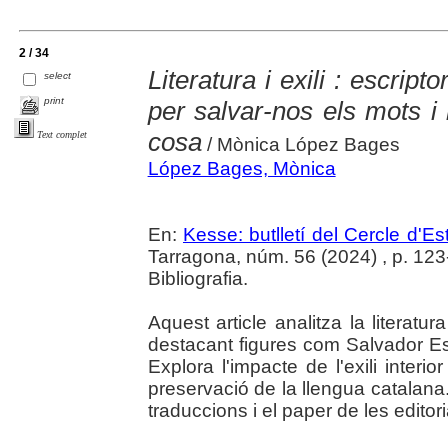
2 / 34
Literatura i exili : escript
select
print
per salvar-nos els mots i
cosa
Text complet
/ Mònica López Bages
López Bages, Mònica
En:
Kesse: butlletí del Cercle d'Es
Tarragona, núm. 56 (2024) , p. 123-1
Bibliografia.
Aquest article analitza la literatur
destacant figures com Salvador E
Explora l'impacte de l'exili interior
preservació de la llengua catalana
traduccions i el paper de les editorial