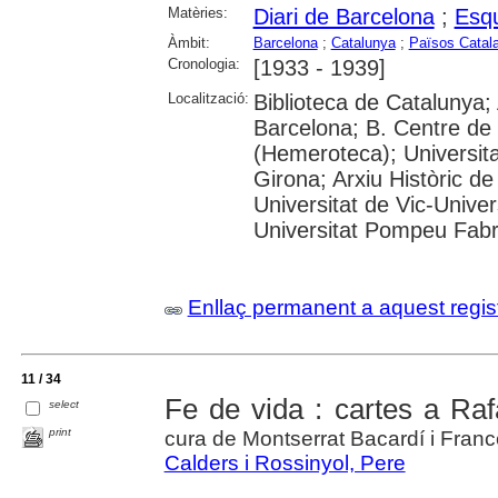
Matèries:
Diari de Barcelona
;
Esqu
Àmbit:
Barcelona
;
Catalunya
;
Països Catal
Cronologia:
[1933 - 1939]
Localització:
Biblioteca de Catalunya; 
Barcelona; B. Centre de
(Hemeroteca); Universita
Girona; Arxiu Històric de
Universitat de Vic-Univer
Universitat Pompeu Fabra;
Enllaç permanent a aquest regis
11 / 34
Fe de vida : cartes a Raf
select
print
cura de Montserrat Bacardí i Fran
Calders i Rossinyol, Pere