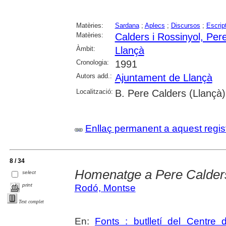
Matèries:
Sardana
;
Aplecs
;
Discursos
;
Escrip
Matèries:
Calders i Rossinyol, Per
Àmbit:
Llançà
Cronologia:
1991
Autors add.:
Ajuntament de Llançà
Localització:
B. Pere Calders (Llançà)
Enllaç permanent a aquest regis
8 / 34
Homenatge a Pere Calder
select
print
Rodó, Montse
Text complet
En:
Fonts : butlletí del Centre 