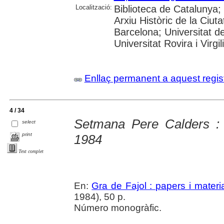
Localització:
Biblioteca de Catalunya;
Arxiu Històric de la Ciut
Barcelona; Universitat d
Universitat Rovira i Virgil
Enllaç permanent a aquest regis
4 / 34
Setmana Pere Calders : O
select
print
1984
Text complet
En:
Gra de Fajol : papers i materi
1984), 50 p.
Número monogràfic.