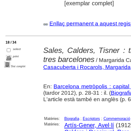
[exemplar complet]
Enllaç permanent a aquest regis
18 / 34
Sales, Calders, Tisner : t
select
print
tres barcelones
/ Margarida C
Casacuberta i Rocarols, Margarida
Text complet
En:
Barcelona metròpolis : capital
(tardor 2012), p. 28-31 : il. (
Biografi
L'article està també en anglès (p. 64
Matèries:
Biografia
;
Escriptors
;
Commemoració
Matèries:
Artís-Gener, Avel·lí
(1912