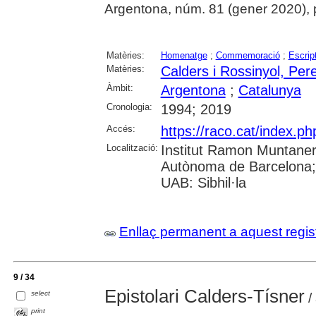
Argentona, núm. 81 (gener 2020), p. 
Matèries:
Homenatge
;
Commemoració
;
Escrip
Matèries:
Calders i Rossinyol, Per
Àmbit:
Argentona
;
Catalunya
Cronologia:
1994; 2019
Accés:
https://raco.cat/index.ph
Localització:
Institut Ramon Muntaner;
Autònoma de Barcelona; 
UAB: Sibhil·la
Enllaç permanent a aquest regis
9 / 34
Epistolari Calders-Tísner
select
/
print