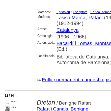
Matèries:
Epistolari
;
Escriptors
;
Crítica literàri
Matèries:
Tasis i Marca, Rafael
(19
(1912-1994)
Àmbit:
Catalunya
Cronologia:
[1906 - 1966]
Autors add.:
Bacardí i Tomàs, Montse
(Ed.)
Localització:
Biblioteca de Catalunya;
Autònoma de Barcelona; 
Enllaç permanent a aquest regis
12 / 34
Dietari
select
/ Benigne Rafart
print
Rafart i Canals, Benigne