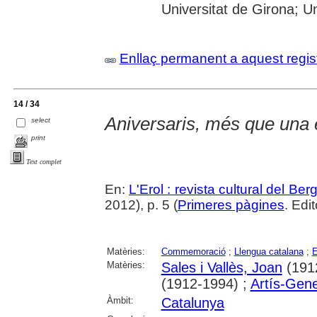
Universitat de Girona; Uni
Enllaç permanent a aquest regis
14 / 34
Aniversaris, més que una e
select
print
Text complet
En:
L'Erol : revista cultural del Be
2012), p. 5 (
Primeres pàgines
. Edit
Matèries:
Commemoració
;
Llengua catalana
;
E
Matèries:
Sales i Vallès, Joan
(191
(1912-1994) ;
Artís-Gener
Àmbit:
Catalunya