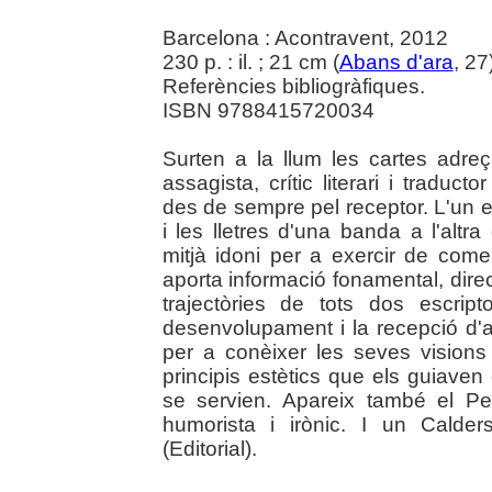
Barcelona : Acontravent, 2012
230 p. : il. ; 21 cm (
Abans d'ara
, 27
Referències bibliogràfiques.
ISBN 9788415720034
Surten a la llum les cartes adreç
assagista, crític literari i tradu
des de sempre pel receptor. L'un es v
i les lletres d'una banda a l'altra
mitjà idoni per a exercir de coment
aporta informació fonamental, direc
trajectòries de tots dos escrip
desenvolupament i la recepció d'a
per a conèixer les seves visions d
principis estètics que els guiaven
se servien. Apareix també el Pe
humorista i irònic. I un Calders 
(Editorial).