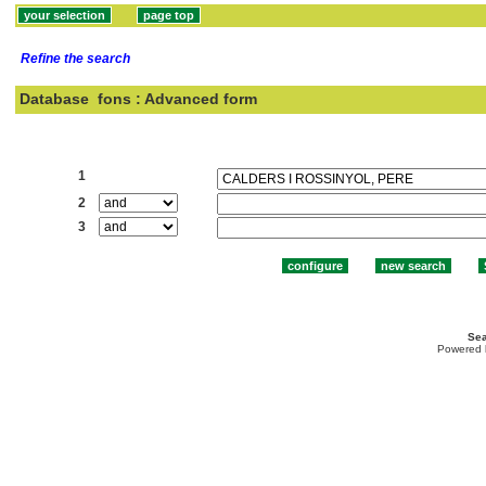
Refine the search
Database
fons : Advanced form
Search:
1
2
3
Sea
Powered