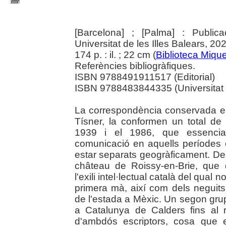
[Barcelona] ; [Palma] : Public
Universitat de les Illes Balears, 20
174 p. : il. ; 22 cm (
Biblioteca Mique
Referències bibliogràfiques.
ISBN 9788491911517 (Editorial)
ISBN 9788483844335 (Universitat de
La correspondència conservada ent
Tísner, la conformen un total de
1939 i el 1986, que essencia
comunicació en aquells períodes
estar separats geogràficament. De
château de Roissy-en-Brie, que 
l'exili intel·lectual català del qua
primera mà, així com dels neguit
de l'estada a Mèxic. Un segon gru
a Catalunya de Calders fins al r
d'ambdós escriptors, cosa que e