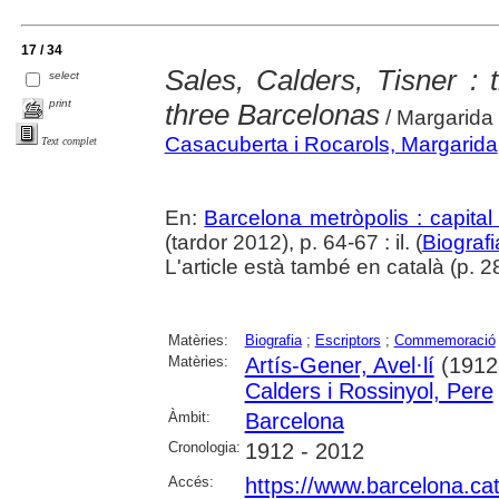
17 / 34
Sales, Calders, Tisner : t
select
print
three Barcelonas
/ Margarida
Casacuberta i Rocarols, Margarida
Text complet
En:
Barcelona metròpolis : capital
(tardor 2012), p. 64-67 : il. (
Biografi
L'article està també en català (p. 28)
Matèries:
Biografia
;
Escriptors
;
Commemoració
Matèries:
Artís-Gener, Avel·lí
(1912
Calders i Rossinyol, Pere
Àmbit:
Barcelona
Cronologia:
1912 - 2012
Accés:
https://www.barcelona.cat/