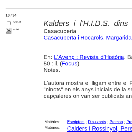
10 / 34
Kalders i l'H.I.D.S. dins
select
print
Casacuberta
Casacuberta i Rocarols, Margarida
En:
L'Avenç : Revista d'Història
. B
50 : il. (
Focus
)
Notes.
L'autora mostra el lligam entre el 
"ninots" en els anys inicials de la s
capçaleres on van ser publicats anal
Matèries:
Escriptors
;
Dibuixants
;
Premsa
;
Pre
Matèries:
Calders i Rossinyol, Per