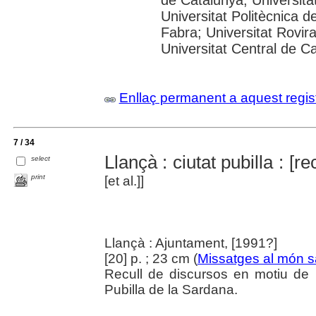
Universitat Politècnica 
Fabra; Universitat Rovira 
Universitat Central de C
Enllaç permanent a aquest regis
7 / 34
Llançà : ciutat pubilla : [r
select
print
[et al.]]
Llançà : Ajuntament, [1991?]
[20] p. ; 23 cm (
Missatges al món s
Recull de discursos en motiu de 
Pubilla de la Sardana.