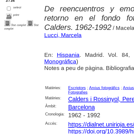
3 / 34
De reencuentros y emo
select
print
retorno en el fondo fot
Calders. 1962-1992
Text complet
Text
/ Macela
complet
Lucci, Marcela
En:
Hispania
. Madrid. Vol. 84,
Monográfica
)
Notes a peu de pàgina. Bibliografi
Matèries:
Escriptors
;
Arxius fotogràfics
;
Arxius
Fotografies
Matèries:
Calders i Rossinyol, Per
Àmbit:
Barcelona
Cronologia:
1962 - 1992
Accés:
https://dialnet.unirioja.
https://doi.org/10.3989/