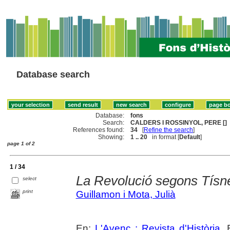
Database search
Database:
fons
Search:
CALDERS I ROSSINYOL, PERE []
References found:
34
[
Refine the search
]
Showing:
1 .. 20
in format [
Default
]
page 1 of 2
1 / 34
La Revolució segons Tísne
select
print
Guillamon i Mota, Julià
En:
L'Avenç : Revista d'Història
. 