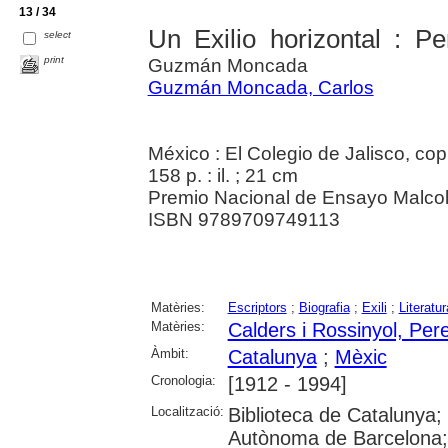
13 / 34
Un Exilio horizontal : P
select
print
Guzmán Moncada
Guzmán Moncada, Carlos
México : El Colegio de Jalisco, co
158 p. : il. ; 21 cm
Premio Nacional de Ensayo Malcolm
ISBN 9789709749113
Matèries:
Escriptors
;
Biografia
;
Exili
;
Literatur
Matèries:
Calders i Rossinyol, Per
Àmbit:
Catalunya
;
Mèxic
Cronologia:
[1912 - 1994]
Localització:
Biblioteca de Catalunya;
Autònoma de Barcelona; 