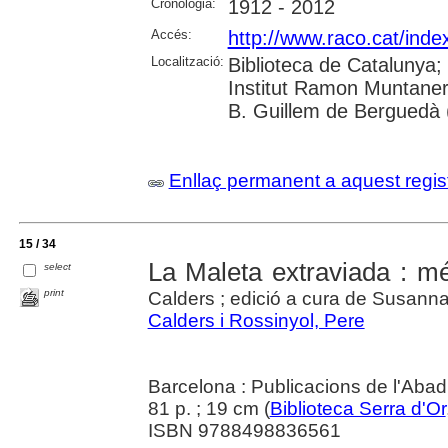
Cronologia:
1912 - 2012
Accés:
http://www.raco.cat/inde
Localització:
Biblioteca de Catalunya;
Institut Ramon Muntaner
B. Guillem de Berguedà (
Enllaç permanent a aquest regis
15 / 34
La Maleta extraviada : m
select
print
Calders ; edició a cura de Susanna
Calders i Rossinyol, Pere
Barcelona : Publicacions de l'Abad
81 p. ; 19 cm (
Biblioteca Serra d'Or
ISBN 9788498836561