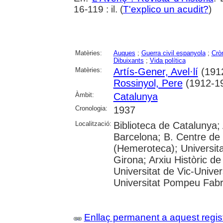
16-119 : il. (
T'explico un acudit?
)
Matèries:
Auques
;
Guerra civil espanyola
;
Crò
Dibuixants
;
Vida política
Matèries:
Artís-Gener, Avel·lí
(191
Rossinyol, Pere
(1912-1
Àmbit:
Catalunya
Cronologia:
1937
Localització:
Biblioteca de Catalunya; 
Barcelona; B. Centre de
(Hemeroteca); Universita
Girona; Arxiu Històric de
Universitat de Vic-Univer
Universitat Pompeu Fabra;
Enllaç permanent a aquest regis