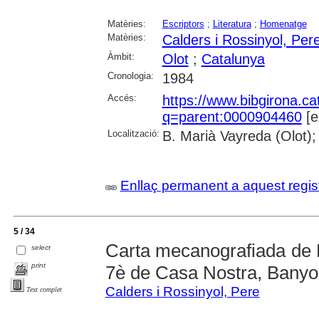
Matèries:
Escriptors
;
Literatura
;
Homenatge
Matèries:
Calders i Rossinyol, Per
Àmbit:
Olot
;
Catalunya
Cronologia:
1984
Accés:
https://www.bibgirona.ca
q=parent:0000904460
[e
Localització:
B. Marià Vayreda (Olot);
Enllaç permanent a aquest regis
5 / 34
Carta mecanografiada de 
select
print
7è de Casa Nostra, Banyo
Calders i Rossinyol, Pere
Text complet