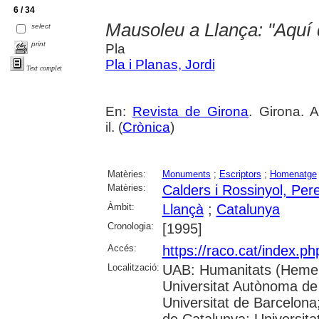
6 / 34
Mausoleu a Llança: "Aquí
select
print
Pla
Pla i Planas, Jordi
Text complet
En:
Revista de Girona
. Girona. 
il. (
Crònica
)
Matèries:
Monuments
;
Escriptors
;
Homenatge
Matèries:
Calders i Rossinyol, Per
Àmbit:
Llançà
;
Catalunya
Cronologia:
[1995]
Accés:
https://raco.cat/index.p
Localització:
UAB: Humanitats (Hemer
Universitat Autònoma de
Universitat de Barcelona;
de Catalunya; Universitat