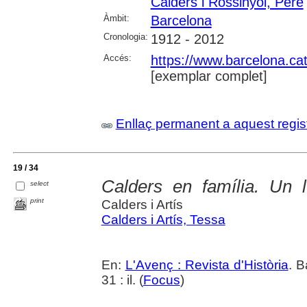
Calders i Rossinyol, Pere
Àmbit:
Barcelona
Cronologia:
1912 - 2012
Accés:
https://www.barcelona.cat/
[exemplar complet]
Enllaç permanent a aquest regis
19 / 34
Calders en família. Un l
select
print
Calders i Artís
Calders i Artís, Tessa
En:
L'Avenç : Revista d'Història
. B
31 : il. (
Focus
)