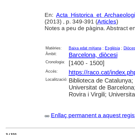
En:
Acta Historica et Archaeolog
(2013) , p. 349-391 (
Articles
)
Notes a peu de pàgina. Abstract en
Matèries:
Baixa edat mitjana
;
Església
;
Diòces
Àmbit:
Barcelona, diòcesi
Cronologia:
[1400 - 1500]
Accés:
https://raco.cat/index.ph
Localització:
Biblioteca de Catalunya;
Universitat de Barcelona;
Rovira i Virgili; Universit
Enllaç permanent a aquest regis
2 / 331