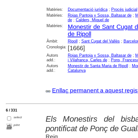
Matèries:
Documentació jurídica
;
Procés judicial
Matèries:
Rojas Pantoja y Sossa, Baltasar de
;
M
de
;
Calders, Miquel de
Matèries:
Monestir de Sant Cugat de
de Ripoll
Àmbit:
Ripoll
;
Sant Cugat del Vallès
;
Barcelo
Cronologia:
[1666]
Autors
Rojas Pantoja y Sossa, Baltasar de
;
M
add.:
i Vilafranca, Carles de
;
Pons, Frances
Autors
Monestir de Santa Maria de Ripoll
;
Mon
add.:
Catalunya
Enllaç permanent a aquest regis
6 / 331
Els Monestirs del bisb
select
print
pontificat de Ponç de Gua
Reig