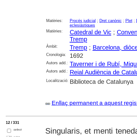
Matèries:
Procés judicial
;
Dret canònic
;
Plet
;
eclesiàstiques
Matèries:
Catedral de Vic
;
Conven
Tremp
Àmbit:
Tremp
;
Barcelona, diòce
Cronologia:
1692
Autors add.:
Taverner i de Rubí, Miqu
Autors add.:
Reial Audiència de Cata
Localització:
Biblioteca de Catalunya
Enllaç permanent a aquest regis
12 / 331
Singularis, et menti teneda
select