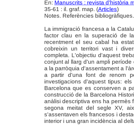
En:
Manuscrits : revista d'història
35-61 : il. graf. map. (
Articles
)
Notes. Referències bibliogràfiques.
La immigració francesa a la Cata
factor clau en la superació de la
recentment el seu cabal ha esta
cobreixin un territori vast i div
completa. L'objectiu d'aquest treb
conjunt al llarg d'un ampli període 
a la parròquia d'assentament a l'àr
a partir d'una font de renom pe
investigacions d'aquest tipus: els
Barcelona que es conserven a par
construcció de la Barcelona Histo
anàlisi descriptiva ens ha permès fer
segona meitat del segle XV, aix
s'assentaven els francesos i destaca
interior i una gran incidència al del