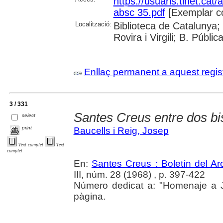
https://usuaris.tinet.cat/
absc 35.pdf
[Exemplar c
Localització:
Biblioteca de Catalunya; 
Rovira i Virgili; B. Públi
Enllaç permanent a aquest regis
3 / 331
Santes Creus entre dos bi
select
print
Baucells i Reig, Josep
Text complet
Text
complet
En:
Santes Creus : Boletín del Arc
III, núm. 28 (1968) , p. 397-422
Número dedicat a: "Homenaje a J
pàgina.