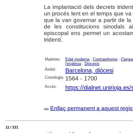
La implantació dels decrets triden
un procés lent en el temps que va r
que la van governar a partir de la
de les constitucions sinodals 
episcopal ens permet un acostamen
tridentí.
Matèries:
Edat moderna
;
Contrareforma
;
Clergu
l'església
;
Diòcesis
Àmbit:
Barcelona, diòcesi
Cronologia:
1564 - 1700
Accés:
https://dialnet.unirioja.e
Enllaç permanent a aquest regis
11 / 331