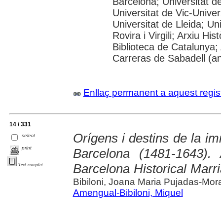
Barcelona; Universitat d
Universitat de Vic-Univer
Universitat de Lleida; U
Rovira i Virgili; Arxiu Hi
Biblioteca de Catalunya; 
Carreras de Sabadell (a
Enllaç permanent a aquest regis
14 / 331
Orígens i destins de la im
select
print
Barcelona (1481-1643). 
Barcelona Historical Mar
Text complet
Bibiloni, Joana Maria Pujadas-Mor
Amengual-Bibiloni, Miquel