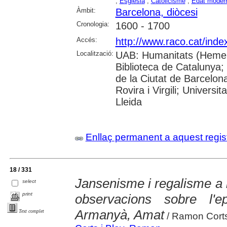
;
Església
;
Catolicisme
;
Edat moder
Àmbit:
Barcelona, diòcesi
Cronologia:
1600 - 1700
Accés:
http://www.raco.cat/inde
Localització:
UAB: Humanitats (Hemero
Biblioteca de Catalunya; 
de la Ciutat de Barcelona
Rovira i Virgili; Univers
Lleida
Enllaç permanent a aquest regis
18 / 331
Jansenisme i regalisme a l
select
print
observacions sobre l'e
Armanyà, Amat
Text complet
/ Ramon Corts