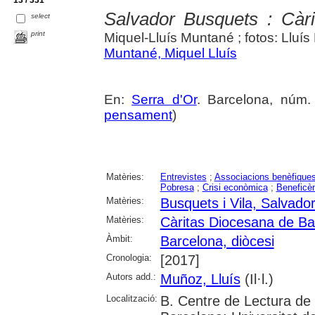
13 / 331
Salvador Busquets : Càrit
select
print
Miquel-Lluís Muntané ; fotos: Lluí
Muntané, Miquel Lluís
En:
Serra d'Or
. Barcelona, núm. 
pensament
)
Matèries:
Entrevistes
;
Associacions benèfique
Pobresa
;
Crisi econòmica
;
Beneficè
Matèries:
Busquets i Vila, Salvado
Matèries:
Càritas Diocesana de Ba
Àmbit:
Barcelona, diòcesi
Cronologia:
[2017]
Autors add.:
Muñoz, Lluís
(Il·l.)
Localització:
B. Centre de Lectura de