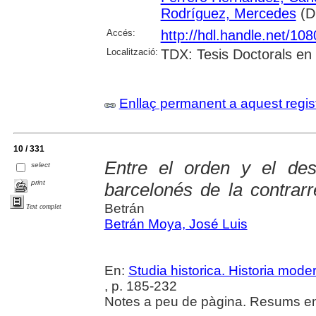
Rodríguez, Mercedes
(Di
Accés:
http://hdl.handle.net/10
Localització:
TDX: Tesis Doctorals en
Enllaç permanent a aquest regis
10 / 331
Entre el orden y el des
select
print
barcelonés de la contrar
Betrán
Text complet
Betrán Moya, José Luis
En:
Studia historica. Historia mode
, p. 185-232
Notes a peu de pàgina. Resums en 