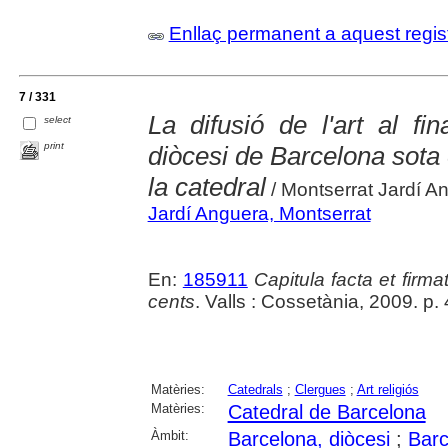
Enllaç permanent a aquest regis
7 / 331
La difusió de l'art al fi
select
print
diòcesi de Barcelona sota 
la catedral
/ Montserrat Jardí A
Jardí Anguera, Montserrat
En:
185911
Capitula facta et firma
cents
. Valls : Cossetània, 2009. p
Matèries:
Catedrals
;
Clergues
;
Art religiós
Matèries:
Catedral de Barcelona
Àmbit:
Barcelona, diòcesi
;
Barc