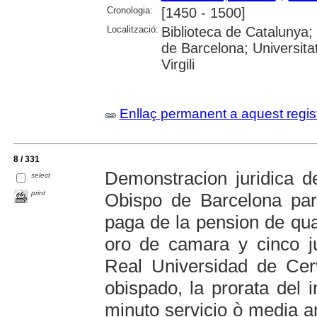
Cronologia:
[1450 - 1500]
Localització:
Biblioteca de Catalunya;
de Barcelona; Universitat
Virgili
Enllaç permanent a aquest regis
8 / 331
Demonstracion juridica de
select
print
Obispo de Barcelona para
paga de la pension de qua
oro de camara y cinco ju
Real Universidad de Cer
obispado, la prorata del 
minuto servicio ò media 