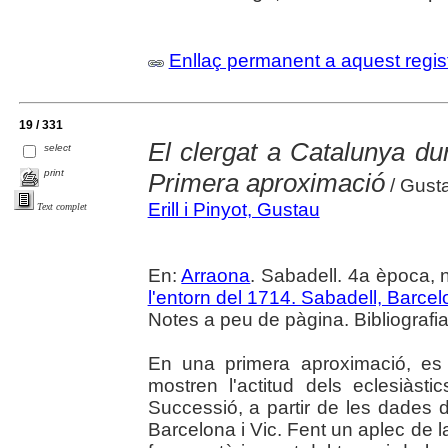
Enllaç permanent a aquest regis
19 / 331
El clergat a Catalunya du
select
print
Primera aproximació
/ Gustau
Erill i Pinyot, Gustau
Text complet
En:
Arraona
. Sabadell. 4a època, 
l'entorn del 1714. Sabadell, Barce
Notes a peu de pàgina. Bibliografia
En una primera aproximació, es
mostren l'actitud dels eclesiàst
Successió, a partir de les dades d
Barcelona i Vic. Fent un aplec de la