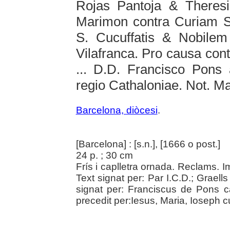
Rojas Pantoja & Theresi
Marimon contra Curiam 
S. Cucuffatis & Nobile
Vilafranca. Pro causa cont
... D.D. Francisco Pons 
regio Cathaloniae. Not. M
Barcelona, diòcesi
.
[Barcelona] : [s.n.], [1666 o post.]
24 p. ; 30 cm
Frís i caplletra ornada. Reclams. 
Text signat per: Par I.C.D.; Graells
signat per: Franciscus de Pons can
precedit per:Iesus, Maria, Ioseph 