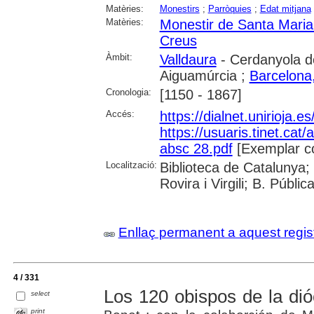
Matèries:
Monestirs
;
Parròquies
;
Edat mitjana
Matèries:
Monestir de Santa Maria
Creus
Àmbit:
Valldaura
- Cerdanyola de
Aiguamúrcia ;
Barcelona,
Cronologia:
[1150 - 1867]
Accés:
https://dialnet.unirioja.
https://usuaris.tinet.cat/
absc 28.pdf
[Exemplar c
Localització:
Biblioteca de Catalunya; 
Rovira i Virgili; B. Públi
Enllaç permanent a aquest regis
4 / 331
Los 120 obispos de la di
select
print