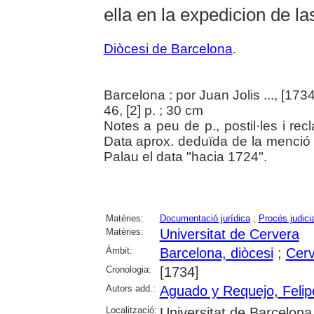
ella en la expedicion de l
Diòcesi de Barcelona
.
Barcelona : por Juan Jolis ..., [1734
46, [2] p. ; 30 cm
Notes a peu de p., postil·les i rec
Data aprox. deduïda de la menció 
Palau el data "hacia 1724".
Matèries:
Documentació jurídica
;
Procés judicia
Matèries:
Universitat de Cervera
Àmbit:
Barcelona, diòcesi
;
Cer
Cronologia:
[1734]
Autors add.:
Aguado y Requejo, Felip
Localització:
Universitat de Barcelona