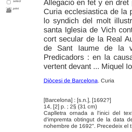
Allegació en fet y en dret 
select
print
Curia ecclesiastica de la 
lo syndich del molt illus
santa Iglesia de Vich cont
cort secular de la Real A
de Sant Iaume de la 
Predicadors : en la causa
vertent devant ... Miquel I
Diòcesi de Barcelona
. Curia
[Barcelona] : [s.n.], [1692?]
14, [2] p. ; 2§ (31 cm)
Caplletra ornada a l'inici del te
d'impremta obtingut de la data de
nohembre de 1692". Precedeix el tít