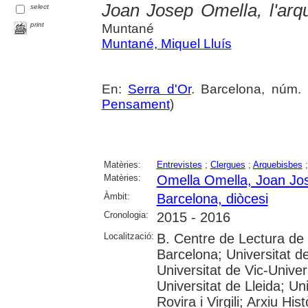
Joan Josep Omella, l'arq
select
print
Muntané
Muntané, Miquel Lluís
En:
Serra d'Or
. Barcelona, núm. 6
Pensament
)
Matèries:
Entrevistes
;
Clergues
;
Arquebisbes
Matèries:
Omella Omella, Joan Jo
Àmbit:
Barcelona, diòcesi
Cronologia:
2015 - 2016
Localització:
B. Centre de Lectura de
Barcelona; Universitat d
Universitat de Vic-Univer
Universitat de Lleida; U
Rovira i Virgili; Arxiu Hi