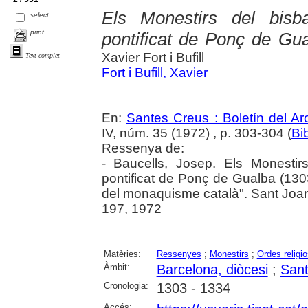
Els Monestirs del bisb
select
print
pontificat de Ponç de Gu
Xavier Fort i Bufill
Text complet
Fort i Bufill, Xavier
En:
Santes Creus : Boletín del Arc
IV, núm. 35 (1972) , p. 303-304 (
Bi
Ressenya de:
- Baucells, Josep. Els Monestir
pontificat de Ponç de Gualba (1303-
del monaquisme català". Sant Joan 
197, 1972
Matèries:
Ressenyes
;
Monestirs
;
Ordes religi
Àmbit:
Barcelona, diòcesi
;
Sant
Cronologia:
1303 - 1334
Accés: