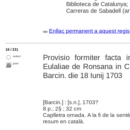
Biblioteca de Catalunya; 
Carreras de Sabadell (a
Enllaç permanent a aquest regis
16 / 331
Provisio formiter facta 
select
print
Eulaliae de Ronsana in Cur
Barcin. die 18 Iunij 1703
[Barcin.] : [s.n.], 1703?
8 p.; 2§ ; 32 cm
Caplletra ornada. A la fi de la sen
resum en català.