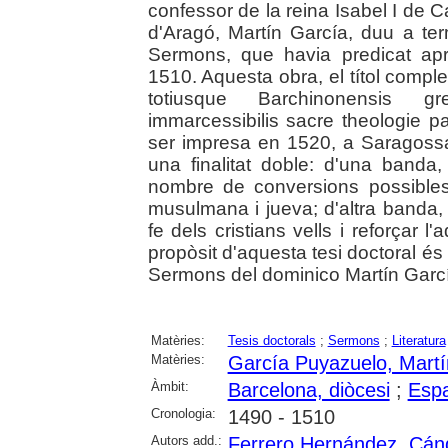
confessor de la reina Isabel I de C
d'Aragó, Martín García, duu a t
Sermons, que havia predicat ap
1510. Aquesta obra, el títol compl
totiusque Barchinonensis gr
immarcessibilis sacre theologie pa
ser impresa en 1520, a Saragoss
una finalitat doble: d'una banda,
nombre de conversions possibles 
musulmana i jueva; d'altra banda
fe dels cristians vells i reforçar 
propòsit d'aquesta tesi doctoral és 
Sermons del dominico Martín Garc
Matèries:
Tesis doctorals
;
Sermons
;
Literatura
Matèries:
García Puyazuelo, Martí
Àmbit:
Barcelona, diòcesi
;
Esp
Cronologia:
1490 - 1510
Autors add.:
Ferrero Hernández, Cán