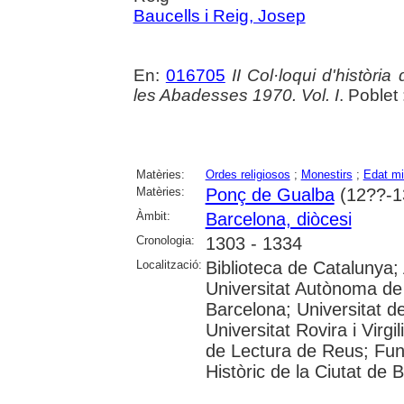
Baucells i Reig, Josep
En:
016705
II Col·loqui d'històr
les Abadesses 1970. Vol. I
. Poblet
Matèries:
Ordes religiosos
;
Monestirs
;
Edat mi
Matèries:
Ponç de Gualba
(12??-1
Àmbit:
Barcelona, diòcesi
Cronologia:
1303 - 1334
Localització:
Biblioteca de Catalunya;
Universitat Autònoma de 
Barcelona; Universitat de
Universitat Rovira i Virgi
de Lectura de Reus; Fund
Històric de la Ciutat de 