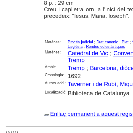
8 p. ; 29 cm
Creu i caplletra orn. a l'inici del t
precedeix: "Iesus, Maria, Ioseph".
Matèries:
Procés judicial
;
Dret canònic
;
Plet
;
Església
;
Rendes eclesiàstiques
Matèries:
Catedral de Vic
;
Conven
Tremp
Àmbit:
Tremp
;
Barcelona, diòce
Cronologia:
1692
Autors add.:
Taverner i de Rubí, Miqu
Localització:
Biblioteca de Catalunya
Enllaç permanent a aquest regis