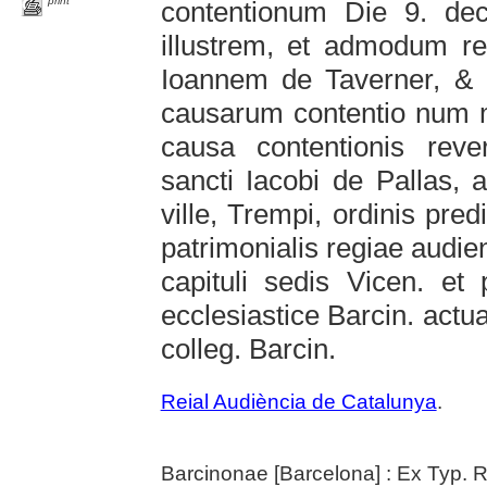
print
contentionum Die 9. d
illustrem, et admodum 
Ioannem de Taverner, & 
causarum contentio num m
causa contentionis reve
sancti Iacobi de Pallas, a
ville, Trempi, ordinis pred
patrimonialis regiae audien
capituli sedis Vicen. et
ecclesiastice Barcin. actu
colleg. Barcin.
Reial Audiència de Catalunya
.
Barcinonae [Barcelona] : Ex Typ. R