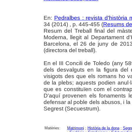
En:
Pedralbes : revista d'història
34 (2014) , p. 445-455 (
Resums de t
Resum del Treball final del màste
Moderna, llegit al Departament d'
Barcelona, el 26 de juny de 2013
(directora del treball).
En el III Concili de Toledo (any 5
dels desvalguts en la figura del 
visigots des que els romans ho va
de la plebs; aquests podien anul·l
que es constituïen com el contrap
D'aquí provenen els fonaments le
defensar al poble dels abusos, i la
Segrest (Secuestrum).
Matèries:
Matrimoni
;
Història de la dona
;
Segr