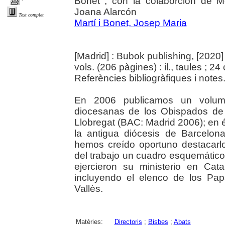
Bonet ; con la colaborción de 
Joana Alarcón
Text complet
Martí i Bonet, Josep Maria
[Madrid] : Bubok publishing, [2020]
vols. (206 pàgines) : il., taules ; 24
Referències bibliogràfiques i notes
En 2006 publicamos un volume
diocesanas de los Obispados de 
Llobregat (BAC: Madrid 2006); en 
la antigua diócesis de Barcelona
hemos creído oportuno destacarlo
del trabajo un cuadro esquemático
ejercieron su ministerio en Cat
incluyendo el elenco de los Pa
Vallès.
Matèries:
Directoris
;
Bisbes
;
Abats