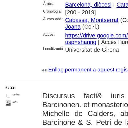
Àmbit:
Barcelona, diòcesi
;
Cata
Cronologia:
[200 - 2019]
Autors add.:
Cabassa, Montserrat
(Co
Joana
(Col·l.)
Accés:
https://drive.google.
usp=sharing
[ Accés lliur
Localització:
Universitat de Girona
Enllaç permanent a aquest regis
5 / 331
Discursus facti& iuri
select
print
Barcinonen. et monasterio 
Michelle de Calders, 
Barcinone & S. Petri de la