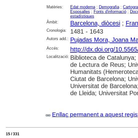
Matèries:
Edat moderna
;
Demografia
;
Cartogra
Esposalles
;
Fonts d'informació
;
Docu
estadístiques
Àmbit:
Barcelona, diòcesi
;
Fra
Cronologia:
1481 - 1643
Autors add.:
Pujadas Mora, Joana Ma
Accés:
http://dx.doi.org/10.556
Localització:
Biblioteca de Catalunya;
de Lectura de Reus; Unive
Humanitats (Hemeroteca);
Ciutat de Barcelona; Un
Universitat de Barcelona;
de Lleida; Universitat 
Enllaç permanent a aquest regis
15 / 331