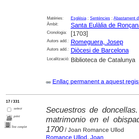
Matèries:
Església
;
Sentències
;
Abastament d
Àmbit:
Santa Eulàlia de Ronçan
Cronologia:
[1703]
Autors add.:
Romeguera, Josep
Autors add.:
Diòcesi de Barcelona
Localització:
Biblioteca de Catalunya
Enllaç permanent a aquest regis
17 / 331
Secuestros de doncellas. 
select
print
matrimonio en el obisp
1700
Text complet
/ Joan Romance Ullod
Romance Ullod, Joan