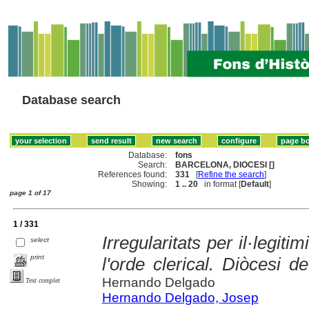
Database search
Database:
fons
Search:
BARCELONA, DIOCESI []
References found:
331
[
Refine the search
]
Showing:
1 .. 20
in format [
Default
]
page 1 of 17
1 / 331
Irregularitats per il·legitim
select
print
l'orde clerical. Diòcesi 
Hernando Delgado
Text complet
Hernando Delgado, Josep