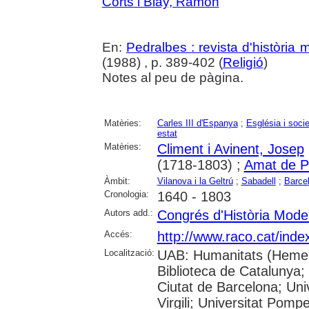
Corts i Blay, Ramon
En:
Pedralbes : revista d'història
(1988) , p. 389-402 (
Religió
)
Notes al peu de pàgina.
Matèries:
Carles III d'Espanya
;
Església i socie
estat
Matèries:
Climent i Avinent, Josep
(1718-1803) ;
Amat de Pa
Àmbit:
Vilanova i la Geltrú
;
Sabadell
;
Barcel
Cronologia:
1640 - 1803
Autors add.:
Congrés d'Història Mode
Accés:
http://www.raco.cat/inde
Localització:
UAB: Humanitats (Hemero
Biblioteca de Catalunya; 
Ciutat de Barcelona; Univ
Virgili; Universitat Pomp