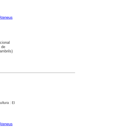
Ateneus
cional
 de
ambrils)
ltura : El
Ateneus