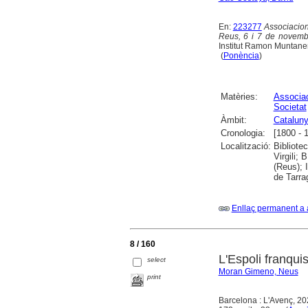
En:
223277
Associacion
Reus, 6 i 7 de novemb
Institut Ramon Muntaner
(
Ponència
)
Matèries:
Associac
Societat
Àmbit:
Catalun
Cronologia:
[1800 - 
Localització:
Bibliote
Virgili;
(Reus); 
de Tarra
Enllaç permanent a 
8 / 160
L'Espoli franqui
select
Moran Gimeno, Neus
print
Barcelona : L'Avenç, 2