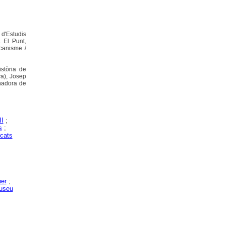
 d'Estudis
a El Punt,
icanisme /
stòria de
a), Josep
inadora de
II
;
s
;
icats
ner
;
useu