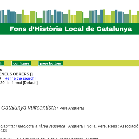
ns
ENEUS OBRERS []
0
[
Refine the search
]
. 20
in format [
Default
]
 Catalunya vuitcentista
/ [Pere Anguera]
ociabilitat i ideologia a l'àrea reusenca
; Anguera i Nolla, Pere. Reus : Associació
-109