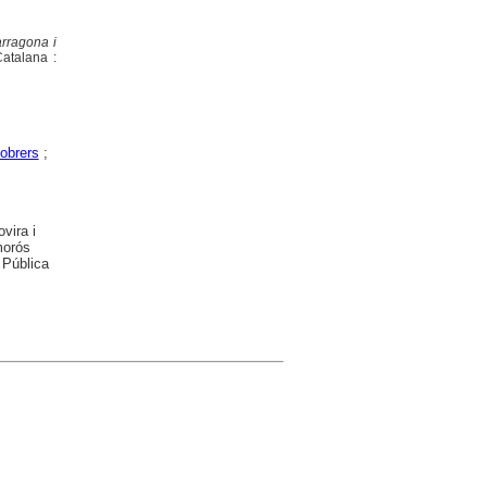
arragona i
Catalana :
obrers
;
vira i
morós
 Pública