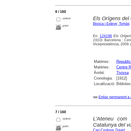
6 / 160
Els Orígens del 
select
Biosca i Esteve, Tomàs
print
En:
124196
Els Orígen
1910)
. Barcelona : Cen
Vicepresidència, 2009. 
Matèries:
Republi
Matèries:
Centre R
Àmbit:
Tivissa
Cronologia:
[1912]
Localització:
Bibliote
Enllaç permanent a 
7 / 160
L'Ateneu com 
select
Catalunya del vu
print
Cao Costoya, David