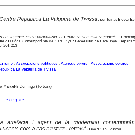
Centre Republicà La Valquíria de Tivissa
/ per Tomàs Biosca Es
s del republicanisme nacionalista: el Centre Nacionalista Republicà a Catalun
tre d'Història Contemporània de Catalunya : Generalitat de Catalunya. Departam
p. 201-213
canisme
;
Associacions polítiques
;
Ateneus obrers
;
Associacions obreres
epublicà La Valquíria de Tivissa
ca Marcel·lí Domingo (Tortosa)
aquest registre
a artefacte i agent de la modernitat contemporàn
it-cents com a cas d'estudi i reflexió
/ David Cao Costoya