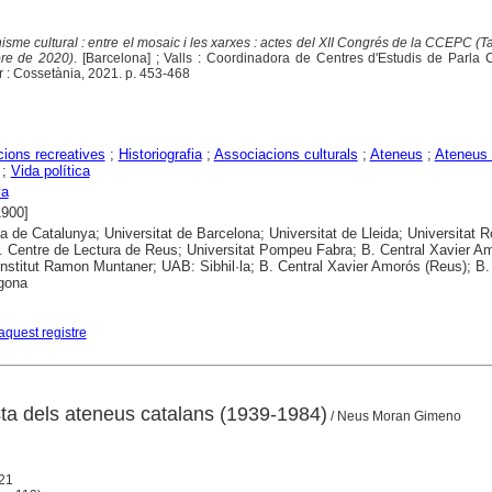
isme cultural : entre el mosaic i les xarxes : actes del XII Congrés de la CCEPC (T
re de 2020)
. [Barcelona] ; Valls : Coordinadora de Centres d'Estudis de Parla 
 : Cossetània, 2021. p. 453-468
ions recreatives
;
Historiografia
;
Associacions culturals
;
Ateneus
;
Ateneus 
;
Vida política
ya
1900]
ca de Catalunya; Universitat de Barcelona; Universitat de Lleida; Universitat Ro
 B. Centre de Lectura de Reus; Universitat Pompeu Fabra; B. Central Xavier A
Institut Ramon Muntaner; UAB: Sibhil·la; B. Central Xavier Amorós (Reus); B.
gona
aquest registre
sta dels ateneus catalans (1939-1984)
/ Neus Moran Gimeno
021