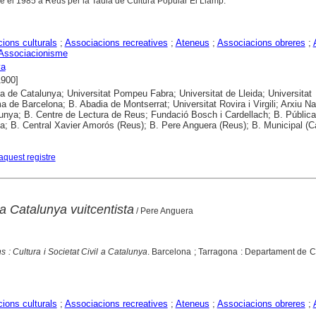
le el 1985 a Reus per la Taula de Cultura Popular El Llamp.
ions culturals
;
Associacions recreatives
;
Ateneus
;
Associacions obreres
;
Associacionisme
ya
1900]
ca de Catalunya; Universitat Pompeu Fabra; Universitat de Lleida; Universitat
 de Barcelona; B. Abadia de Montserrat; Universitat Rovira i Virgili; Arxiu Na
unya; B. Centre de Lectura de Reus; Fundació Bosch i Cardellach; B. Pública
a; B. Central Xavier Amorós (Reus); B. Pere Anguera (Reus); B. Municipal (C
aquest registre
a Catalunya vuitcentista
/ Pere Anguera
s : Cultura i Societat Civil a Catalunya
. Barcelona ; Tarragona : Departament de Cu
ions culturals
;
Associacions recreatives
;
Ateneus
;
Associacions obreres
;