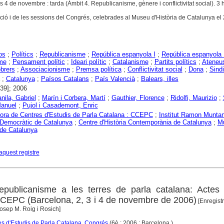
es 4 de novembre : tarda (Àmbit 4. Republicanisme, gènere i conflictivitat social). 3 
ió i de les sessions del Congrés, celebrades al Museu d'Història de Catalunya el 2
os
;
Polítics
;
Republicanisme
;
República espanyola I
;
República espanyola 
me
;
Pensament polític
;
Ideari polític
;
Catalanisme
;
Partits polítics
;
Ateneu
brers
;
Associacionisme
;
Premsa política
;
Conflictivitat social
;
Dona
;
Sind
;
Catalunya
;
Països Catalans
;
País Valencià
;
Balears, illes
939]; 2006
nila, Gabriel
;
Marín i Corbera, Martí
;
Gauthier, Florence
;
Ridolfi, Maurizio
;
Manuel
;
Pujol i Casademont, Enric
ora de Centres d'Estudis de Parla Catalana : CCEPC
;
Institut Ramon Munta
Democràtic de Catalunya
;
Centre d'Història Contemporània de Catalunya
;
M
 de Catalunya
aquest registre
epublicanisme a les terres de parla catalana: Actes 
CEPC (Barcelona, 2, 3 i 4 de novembre de 2006)
[Enregist
Josep M. Roig i Rosich]
s d'Estudis de Parla Catalana. Congrés
(6è : 2006 : Barcelona )