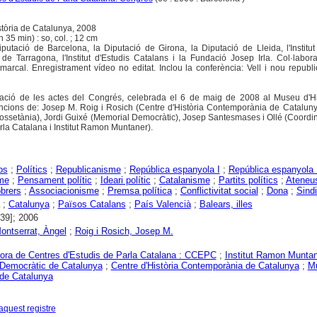
tòria de Catalunya, 2008
 35 min) : so, col. ; 12 cm
utació de Barcelona, la Diputació de Girona, la Diputació de Lleida, l'Institut
 de Tarragona, l'Institut d'Estudis Catalans i la Fundació Josep Irla. Col·labor
arcal. Enregistrament vídeo no editat. Inclou la conferència: Vell i nou republ
tació de les actes del Congrés, celebrada el 6 de maig de 2008 al Museu d'Hi
ncions de: Josep M. Roig i Rosich (Centre d'Història Contemporània de Cataluny
 Cossetània), Jordi Guixé (Memorial Democràtic), Josep Santesmases i Ollé (Coord
rla Catalana i Institut Ramon Muntaner).
os
;
Polítics
;
Republicanisme
;
República espanyola I
;
República espanyola 
me
;
Pensament polític
;
Ideari polític
;
Catalanisme
;
Partits polítics
;
Ateneu
brers
;
Associacionisme
;
Premsa política
;
Conflictivitat social
;
Dona
;
Sind
;
Catalunya
;
Països Catalans
;
País Valencià
;
Balears, illes
939]; 2006
Montserrat, Àngel
;
Roig i Rosich, Josep M.
ora de Centres d'Estudis de Parla Catalana : CCEPC
;
Institut Ramon Munta
Democràtic de Catalunya
;
Centre d'Història Contemporània de Catalunya
;
M
 de Catalunya
aquest registre