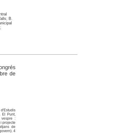
tral
alls; B.
nicipal
;
ongrés
bre de
 d'Estudis
a El Punt,
 vespre :
i projecte
itjans de
govern). 4