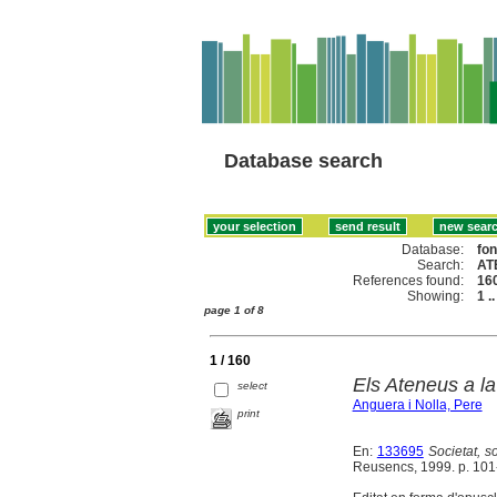
Database search
Database:
fo
Search:
AT
References found:
16
Showing:
1 .
page 1 of 8
1 / 160
Els Ateneus a la
select
Anguera i Nolla, Pere
print
En:
133695
Societat, s
Reusencs, 1999. p. 101