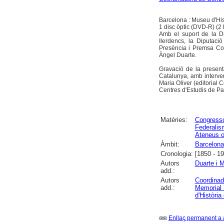
Barcelona : Museu d'His
1 disc òptic (DVD-R) (2 h
Amb el suport de la Dip
Ilerdencs, la Diputació
Presència i Premsa Com
Àngel Duarte.
Gravació de la presen
Catalunya, amb interve
Maria Oliver (editorial
Centres d'Estudis de Pa
Matèries:
Congress
Federalis
Ateneus o
Àmbit:
Barcelona
Cronologia:
[1850 - 1
Autors
Duarte i 
add.:
Autors
Coordinad
add.:
Memorial 
d'Història
Enllaç permanent a 