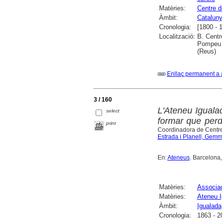
Matèries:
Centre d
Àmbit:
Catalun
Cronologia:
[1800 - 
Localització:
B. Centr
Pompeu F
(Reus)
Enllaç permanent a 
3 / 160
L'Ateneu Igualad
select
formar que per
print
Coordinadora de Centre
Estrada i Planell, Gem
En:
Ateneus
. Barcelona, 
Matèries:
Associac
Matèries:
Ateneu I
Àmbit:
Igualada
Cronologia:
1863 - 2