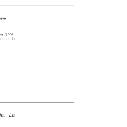
teve
ya (1906-
ent de la
ia. La