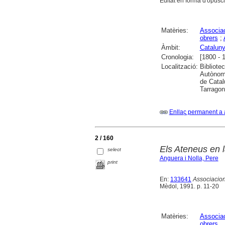
Editat en forma d'opusc
Matèries:
Associac
obrers
;
Àmbit:
Catalun
Cronologia:
[1800 - 
Localització:
Bibliote
Autònoma
de Catal
Tarragon
Enllaç permanent a 
2 / 160
Els Ateneus en l
select
Anguera i Nolla, Pere
print
En:
133641
Associacion
Mèdol, 1991. p. 11-20
Matèries:
Associac
obrers