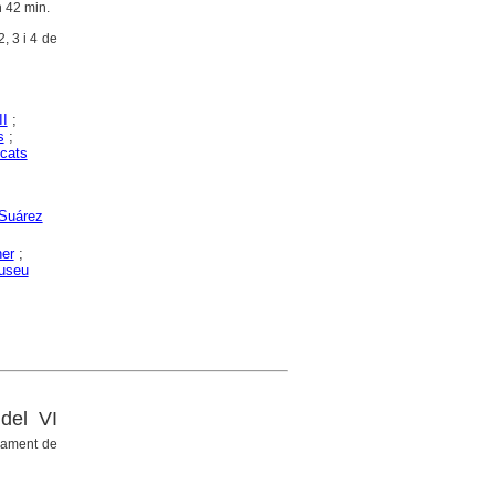
h 42 min.
, 3 i 4 de
II
;
s
;
icats
Suárez
ner
;
useu
del VI
rament de