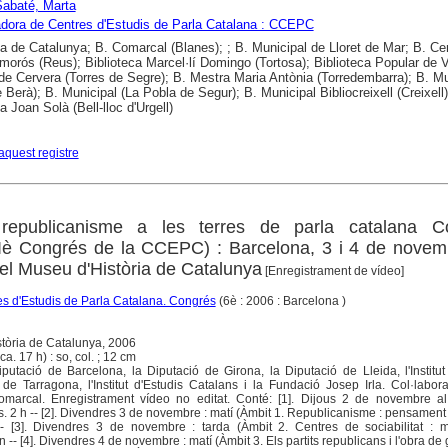
Sabaté, Marta
dora de Centres d'Estudis de Parla Catalana : CCEPC
ca de Catalunya; B. Comarcal (Blanes); ; B. Municipal de Lloret de Mar; B. Cen
morós (Reus); Biblioteca Marcel·lí Domingo (Tortosa); Biblioteca Popular de V
de Cervera (Torres de Segre); B. Mestra Maria Antònia (Torredembarra); B. Mu
 Berà); B. Municipal (La Pobla de Segur); B. Municipal Bibliocreixell (Creixell)
a Joan Solà (Bell-lloc d'Urgell)
aquest registre
 republicanisme a les terres de parla catalana C
VIè Congrés de la CCEPC) : Barcelona, 3 i 4 de novem
del Museu d'Història de Catalunya
[Enregistrament de vídeo]
s d'Estudis de Parla Catalana. Congrés
(6è : 2006 : Barcelona )
tòria de Catalunya, 2006
a. 17 h) : so, col. ; 12 cm
utació de Barcelona, la Diputació de Girona, la Diputació de Lleida, l'Institut
 de Tarragona, l'Institut d'Estudis Catalans i la Fundació Josep Irla. Col·labor
marcal. Enregistrament vídeo no editat. Conté: [1]. Dijous 2 de novembre al
. 2 h -- [2]. Divendres 3 de novembre : matí (Àmbit 1. Republicanisme : pensament 
-- [3]. Divendres 3 de novembre : tarda (Àmbit 2. Centres de sociabilitat : m
 -- [4]. Divendres 4 de novembre : matí (Àmbit 3. Els partits republicans i l'obra de 