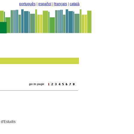
português
|
español
|
français
|
català
go to page
 d'Estudis