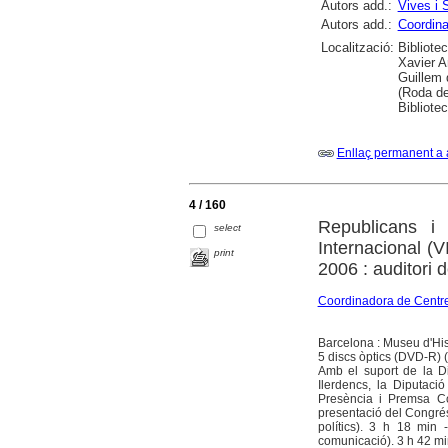
Autors add.:
Vives i 
Autors add.:
Coordina
Localització:
Bibliote
Xavier A
Guillem 
(Roda de
Bibliotec
Enllaç permanent a 
4 / 160
Republicans i
select
Internacional (
print
2006 : auditori 
Coordinadora de Centre
Barcelona : Museu d'His
5 discs òptics (DVD-R) (c
Amb el suport de la Dip
Ilerdencs, la Diputació
Presència i Premsa Co
presentació del Congrés
polítics). 3 h 18 min 
comunicació). 3 h 42 min