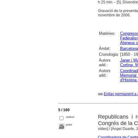
h 25 min -- [5]. Divendr
Gravació de la presentac
novembre de 2006.
Matèries:
Congress
Federalis
Ateneus o
Àmbit:
Barcelona
Cronologia:
[1850 - 1
Autors
Janer i Ma
add.:
Cortina, 
Autors
Coordinad
add.:
Memorial 
d'Història
Enllaç permanent a 
5 / 160
Republicans i r
select
Congrés de la C
print
vídeo]
/ [Àngel Duarte, 
Coordinadora de Centre