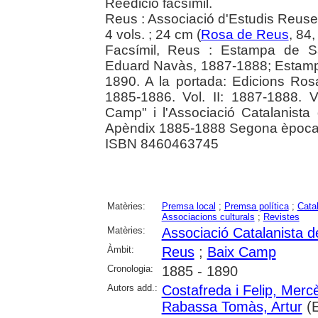
Reedició facsímil.
Reus : Associació d'Estudis Reus
4 vols. ; 24 cm (
Rosa de Reus
, 84,
Facsímil, Reus : Estampa de Sab
Eduard Navàs, 1887-1888; Estampa 
1890. A la portada: Edicions Rosa
1885-1886. Vol. II: 1887-1888. V
Camp" i l'Associació Catalanista
Apèndix 1885-1888 Segona època
ISBN 8460463745
Matèries:
Premsa local
;
Premsa política
;
Cata
Associacions culturals
;
Revistes
Matèries:
Associació Catalanista 
Àmbit:
Reus
;
Baix Camp
Cronologia:
1885 - 1890
Autors add.:
Costafreda i Felip, Merc
Rabassa Tomàs, Artur
(E