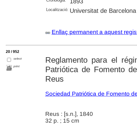
Cronologia:
1893
Localització:
Universitat de Barcelona
Enllaç permanent a aquest regis
20 / 952
Reglamento para el régi
select
print
Patriótica de Fomento de 
Reus
Sociedad Patriótica de Fomento de 
Reus : [s.n.], 1840
32 p. ; 15 cm