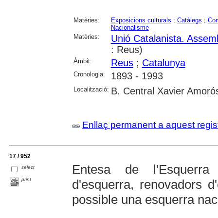
Matèries:
Exposicions culturals
;
Catàlegs
;
Co
Nacionalisme
Matèries:
Unió Catalanista. Assem
: Reus)
Àmbit:
Reus
;
Catalunya
Cronologia:
1893 - 1993
Localització:
B. Central Xavier Amoró
Enllaç permanent a aquest regis
17 / 952
Entesa de l'Esquerra 
select
print
d'esquerra, renovadors d
possible una esquerra nac