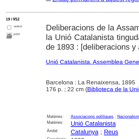
19 / 952
Deliberacions de la Assa
select
print
la Unió Catalanista ting
de 1893 : [deliberacions y 
Unió Catalanista. Assemblea Gene
Barcelona : La Renaixensa, 1895
176 p. ; 22 cm (
Biblioteca de la Un
Matèries:
Associacions polítiques
;
Nacionalis
Matèries:
Unió Catalanista
Àmbit:
Catalunya
;
Reus