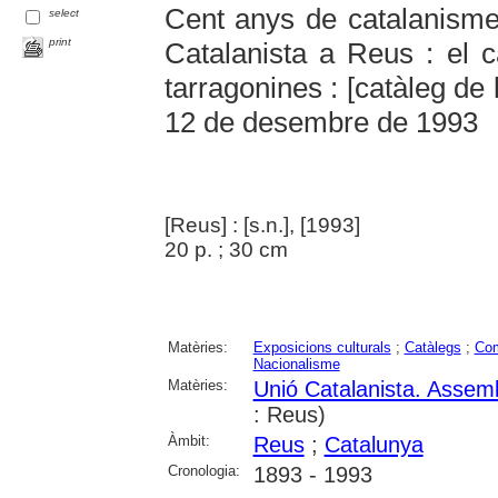
Cent anys de catalanisme
select
print
Catalanista a Reus : el 
tarragonines : [catàleg de
12 de desembre de 1993
[Reus] : [s.n.], [1993]
20 p. ; 30 cm
Matèries:
Exposicions culturals
;
Catàlegs
;
Co
Nacionalisme
Matèries:
Unió Catalanista. Assem
: Reus)
Àmbit:
Reus
;
Catalunya
Cronologia:
1893 - 1993