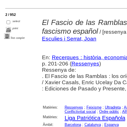
2 / 952
El Fascio de las Ramblas 
select
print
fascismo español
/ [ressenya
Esculies i Serrat, Joan
Text complet
En:
Recerques : història, economia
p. 201-206 (
Ressenyes
)
Ressenya de:
. El Fascio de las Ramblas : los o
/ Xavier Casals, Enric Ucelay Da C
: Ediciones de Pasado y Presente
Matèries:
Ressenyes
;
Feixisme
;
Ultradreta
;
A
Conflictivitat social
;
Ordre públic
;
Al
Matèries:
Liga Patriótica Española
Àmbit:
Barcelona
;
Catalunya
;
Espanya