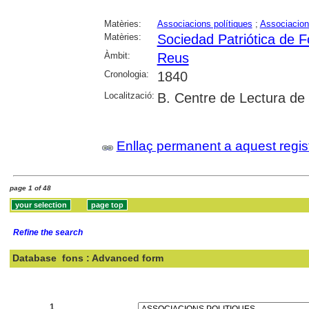
Matèries:
Associacions polítiques
;
Associacio
Matèries:
Sociedad Patriótica de F
Àmbit:
Reus
Cronologia:
1840
Localització:
B. Centre de Lectura de
Enllaç permanent a aquest regis
page 1 of 48
Refine the search
Database
fons : Advanced form
Search:
1