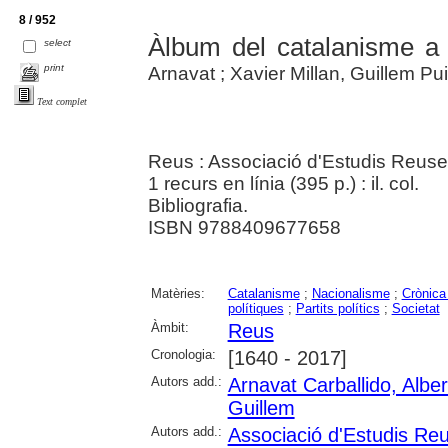
8 / 952
Àlbum del catalanisme a
select
print
Arnavat ; Xavier Millan, Guillem Pu
Text complet
Reus : Associació d'Estudis Reus
1 recurs en línia (395 p.) : il. col.
Bibliografia.
ISBN 9788409677658
Matèries:
Catalanisme
;
Nacionalisme
;
Crònica 
polítiques
;
Partits polítics
;
Societat
Àmbit:
Reus
Cronologia:
[1640 - 2017]
Autors add.:
Arnavat Carballido, Alber
Guillem
Autors add.:
Associació d'Estudis Re