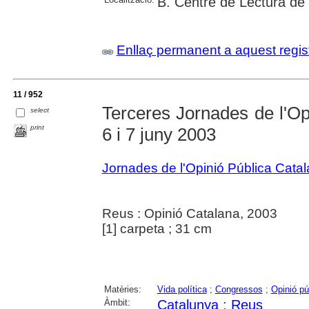
B. Centre de Lectura de
Enllaç permanent a aquest regis
11 / 952
Terceres Jornades de l'Op
select
print
6 i 7 juny 2003
Jornades de l'Opinió Pública Cata
Reus : Opinió Catalana, 2003
[1] carpeta ; 31 cm
Matèries:
Vida política
;
Congressos
;
Opinió pú
Àmbit:
Catalunya
;
Reus