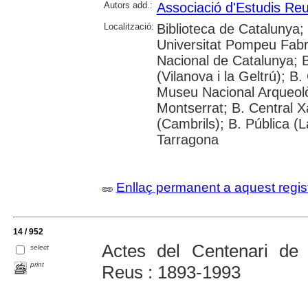
Autors add.:
Associació d'Estudis Re
Localització:
Biblioteca de Catalunya;
Universitat Pompeu Fabra;
Nacional de Catalunya; 
(Vilanova i la Geltrú); 
Museu Nacional Arqueolò
Montserrat; B. Central X
(Cambrils); B. Pública (
Tarragona
Enllaç permanent a aquest regis
14 / 952
Actes del Centenari de 
select
print
Reus : 1893-1993