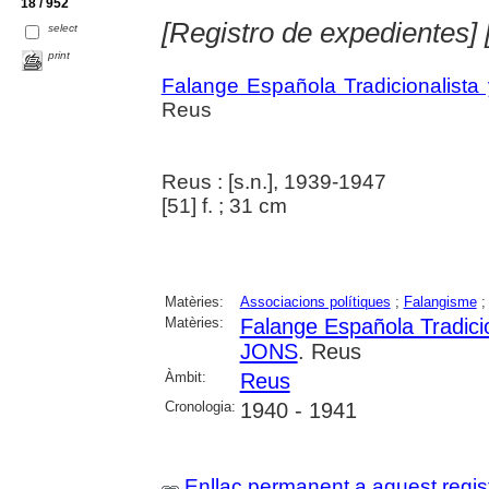
18 / 952
[Registro de expedientes]
select
print
Falange Española Tradicionalist
Reus
Reus : [s.n.], 1939-1947
[51] f. ; 31 cm
Matèries:
Associacions polítiques
;
Falangisme
Matèries:
Falange Española Tradicio
JONS
. Reus
Àmbit:
Reus
Cronologia:
1940 - 1941
Enllaç permanent a aquest regis