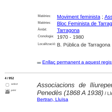
Matèries:
Moviment feminista
;
Ass
Matèries:
Bloc Feminista de Tarra
Àmbit:
Tarragona
Cronologia:
1970 - 1980
Localització:
B. Pública de Tarragona
Enllaç permanent a aquest regis
4 / 952
Associacions de lliure
select
print
Penedès (1868 A 1938)
/ Ll
Bertran, Lluïsa