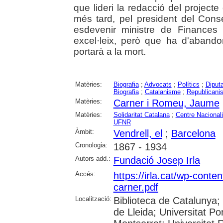
que lideri la redacció del project
més tard, pel president del Cons
esdevenir ministre de Finances
excel·leix, però que ha d'abandon
portarà a la mort.
Matèries:
Biografia
;
Advocats
;
Polítics
;
Diputa
Biografia
;
Catalanisme
;
Republicani
Matèries:
Carner i Romeu, Jaume
Matèries:
Solidaritat Catalana
;
Centre Nacional
UFNR
Àmbit:
Vendrell, el
;
Barcelona
Cronologia:
1867 - 1934
Autors add.:
Fundació Josep Irla
Accés:
https://irla.cat/wp-conte
carner.pdf
Localització:
Biblioteca de Catalunya; 
de Lleida; Universitat P