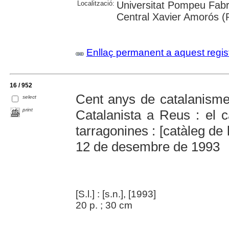
Localització:
Universitat Pompeu Fabr
Central Xavier Amorós (
Enllaç permanent a aquest regis
16 / 952
Cent anys de catalanisme
select
print
Catalanista a Reus : el 
tarragonines : [catàleg de
12 de desembre de 1993
[S.l.] : [s.n.], [1993]
20 p. ; 30 cm