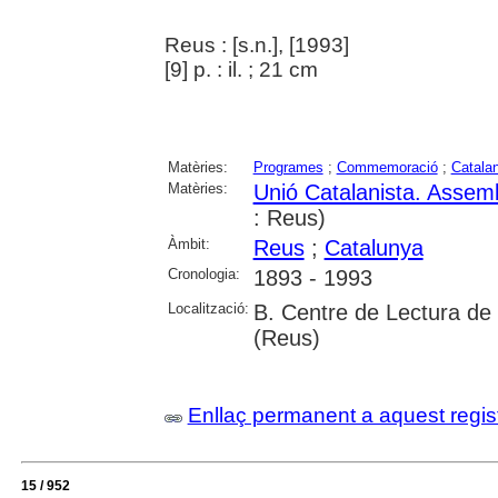
Reus : [s.n.], [1993]
[9] p. : il. ; 21 cm
Matèries:
Programes
;
Commemoració
;
Catala
Matèries:
Unió Catalanista. Assem
: Reus)
Àmbit:
Reus
;
Catalunya
Cronologia:
1893 - 1993
Localització:
B. Centre de Lectura de
(Reus)
Enllaç permanent a aquest regis
15 / 952