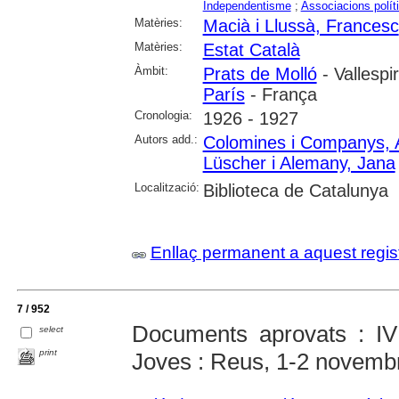
Independentisme
;
Associacions polít
Matèries:
Macià i Llussà, Francesc
Matèries:
Estat Català
Àmbit:
Prats de Molló
- Vallespi
París
- França
Cronologia:
1926 - 1927
Autors add.:
Colomines i Companys, 
Lüscher i Alemany, Jana
Localització:
Biblioteca de Catalunya
Enllaç permanent a aquest regis
7 / 952
Documents aprovats : I
select
print
Joves : Reus, 1-2 novemb