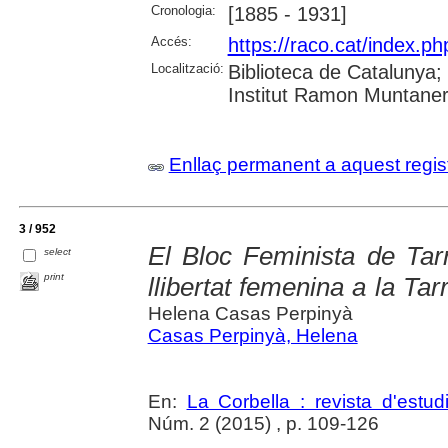
Cronologia:
[1885 - 1931]
Accés:
https://raco.cat/index.
Localització:
Biblioteca de Catalunya
Institut Ramon Muntaner;
Enllaç permanent a aquest regis
3 / 952
El Bloc Feminista de Tarr
select
print
llibertat femenina a la T
Helena Casas Perpinyà
Casas Perpinyà, Helena
En:
La Corbella : revista d'estud
Núm. 2 (2015) , p. 109-126