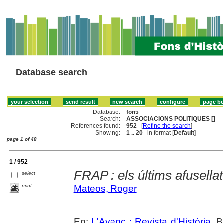
Database search
Database:
fons
Search:
ASSOCIACIONS POLITIQUES []
References found:
952
[
Refine the search
]
Showing:
1 .. 20
in format [
Default
]
page 1 of 48
1 / 952
FRAP : els últims afusella
select
print
Mateos, Roger
En:
L'Avenç : Revista d'Història
. 