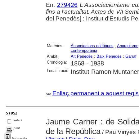
En:
279426
L'Associacionisme cu
fins a l'actualitat. Actes de VII Se
del Penedès] : Institut d'Estudis 
Matèries:
Associacions polítiques
;
Anarquisme
contemporània
Àmbit:
Alt Penedès
;
Baix Penedès
;
Garraf
Cronologia:
1868 - 1938
Localització:
Institut Ramon Muntaner;
Enllaç permanent a aquest regis
5 / 952
Jaume Carner : de Solidar
select
print
de la República
/ Pau Vinyes 
Text complet