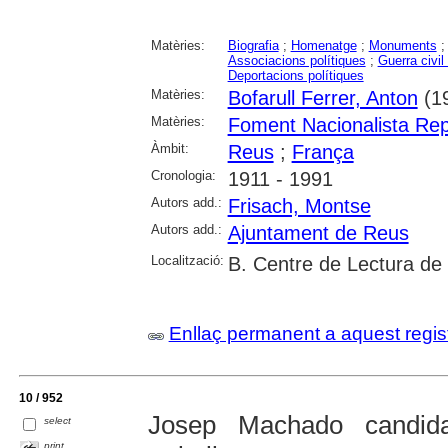
Matèries:
Biografia
;
Homenatge
;
Monuments
Associacions polítiques
;
Guerra civil
Deportacions polítiques
Matèries:
Bofarull Ferrer, Anton
(1
Matèries:
Foment Nacionalista Rep
Àmbit:
Reus
;
França
Cronologia:
1911 - 1991
Autors add.:
Frisach, Montse
Autors add.:
Ajuntament de Reus
Localització:
B. Centre de Lectura de
Enllaç permanent a aquest regis
10 / 952
Josep Machado candida
select
print