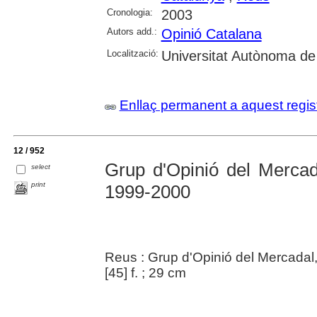
Cronologia:
2003
Autors add.:
Opinió Catalana
Localització:
Universitat Autònoma de
Enllaç permanent a aquest regis
12 / 952
Grup d'Opinió del Mercad
select
print
1999-2000
Reus : Grup d'Opinió del Mercadal
[45] f. ; 29 cm