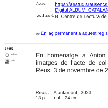
Accés:
https://aestudisreusencs.
Digital ALBUM_CATALAN
Localització:
B. Centre de Lectura de
Enllaç permanent a aquest regis
9 / 952
En homenatge a Anton 
select
print
imatges de l'acte de col·
Reus, 3 de novembre de 
Reus : [l'Ajuntament], 2023
18 p. : il. col. ; 24 cm