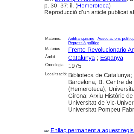
p. 30- 37: il. (
Hemeroteca
)
Reproducció d'un article publicat 
Matèries:
Antifranquisme
;
Associacions polítiq
Repressió política
Matèries:
Frente Revolucionario Ant
Àmbit:
Catalunya
;
Espanya
Cronologia:
1975
Localització:
Biblioteca de Catalunya; 
Barcelona; B. Centre de
(Hemeroteca); Universita
Girona; Arxiu Històric de
Universitat de Vic-Univer
Universitat Pompeu Fabra;
Enllaç permanent a aquest regis