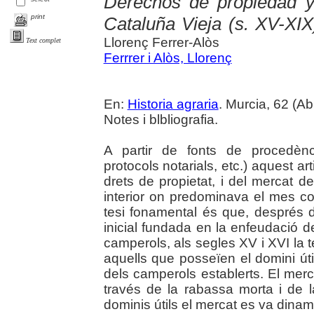
Derechos de propiedad y
print
Cataluña Vieja (s. XV-XIX
Llorenç Ferrer-Alòs
Text complet
Ferrrer i Alòs, Llorenç
En:
Historia agraria
. Murcia, 62 (Abr
Notes i blbliografia.
A partir de fonts de procedènc
protocols notarials, etc.) aquest art
drets de propietat, i del mercat d
interior on predominava el mes com
tesi fonamental és que, després 
inicial fundada en la enfeudació de
camperols, als segles XV i XVI la 
aquells que posseïen el domini út
dels camperols establerts. El merc
través de la rabassa morta i de l
dominis útils el mercat es va dinami