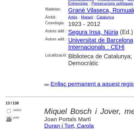
Entrevistes
;
Persecucions polítiques
Matèries:
Grané Vilaseca, Romual
Àmbit:
Artés
;
Mataró
;
Catalunya
Cronologia:
1923 - 2012
Autors add.:
Segura Insa, Núria
(Ed.)
Autors add.:
Universitat de Barcelona
Internacionals : CEHI
Localització:
Biblioteca de Catalunya;
Democràtic
Enllaç permanent a aquest regis
13 / 130
Miquel Bosch i Jover, me
select
print
Joan Portals Martí
Duran i Tort, Carola