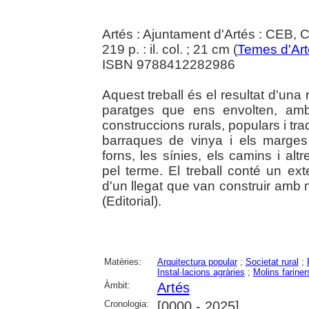
Artés : Ajuntament d'Artés : CEB, 
219 p. : il. col. ; 21 cm (
Temes d'Art
ISBN 9788412282986
Aquest treball és el resultat d'una
paratges que ens envolten, amb
construccions rurals, populars i tra
barraques de vinya i els marges,
forns, les sínies, els camins i al
pel terme. El treball conté un ext
d'un llegat que van construir amb 
(Editorial).
Matèries:
Arquitectura popular
;
Societat rural
;
Instal·lacions agràries
;
Molins fariner
Àmbit:
Artés
Cronologia:
[0000 - 2025]