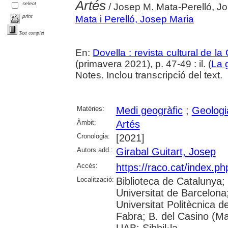
Artés
select
/ Josep M. Mata-Perelló, Jos
print
Mata i Perelló, Josep Maria
Text complet
En:
Dovella : revista cultural de l
(primavera 2021), p. 47-49 : il. (
La 
Notes. Inclou transcripció del text.
Matèries:
Medi geogràfic
;
Geologi
Àmbit:
Artés
Cronologia:
[2021]
Autors add.:
Girabal Guitart, Josep
Accés:
https://raco.cat/index.ph
Localització:
Biblioteca de Catalunya;
Universitat de Barcelona; 
Universitat Politècnica 
Fabra; B. del Casino (M
UAB: Sibhil·la