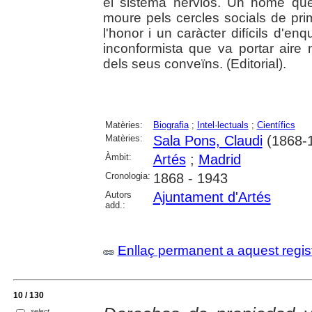
el sistema nerviós. Un home qu
moure pels cercles socials de prim
l'honor i un caràcter difícils d'en
inconformista que va portar aire 
dels seus conveïns. (Editorial).
Matèries:
Biografia
;
Intel·lectuals
;
Científics
Matèries:
Sala Pons, Claudi
(1868-
Àmbit:
Artés
;
Madrid
Cronologia:
1868 - 1943
Autors
Ajuntament d'Artés
add.:
Enllaç permanent a aquest regis
10 / 130
select