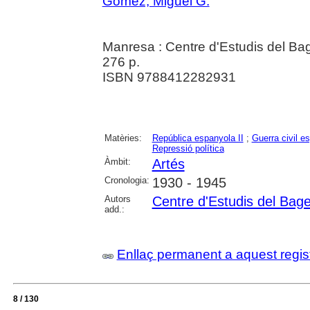
Gómez, Miguel G.
Manresa : Centre d'Estudis del Ba
276 p.
ISBN 9788412282931
Matèries:
República espanyola II
;
Guerra civil e
Repressió política
Àmbit:
Artés
Cronologia:
1930 - 1945
Autors
Centre d'Estudis del Bag
add.:
Enllaç permanent a aquest regis
8 / 130