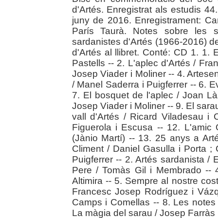
d'Artés. Enregistrat als estudis 44
juny de 2016. Enregistrament: Car
París Taurà. Notes sobre les s
sardanistes d'Artés (1966-2016) de
d'Artés al llibret. Conté: CD 1. 1.
Pastells -- 2. L'aplec d'Artés / Fra
Josep Viader i Moliner -- 4. Artes
/ Manel Saderra i Puigferrer -- 6. E
7. El bosquet de l'aplec / Joan Là
Josep Viader i Moliner -- 9. El sarau
vall d'Artés / Ricard Viladesau i
Figuerola i Escusa -- 12. L'amic 
(Jànio Martí) -- 13. 25 anys a Art
Climent / Daniel Gasulla i Porta 
Puigferrer -- 2. Artés sardanista /
Pere / Tomàs Gil i Membrado -- 4.
Altimira -- 5. Sempre al nostre cos
Francesc Josep Rodríguez i Vázq
Camps i Comellas -- 8. Les notes 
La màgia del sarau / Josep Farràs i