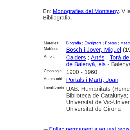
En:
Monografies del Montseny
. Vi
Bibliografia.
Matèries:
Biografia
;
Escriptors
;
Poetes
;
Mest
Matèries:
Bosch i Jover, Miquel
(19
Àmbit:
Calders
;
Artés
;
Torà de
de Balenyà, els
- Baleny
Cronologia:
1900 - 1960
Autors add.:
Portals i Martí, Joan
Localització:
UAB: Humanitats (Hemero
Biblioteca de Catalunya;
Universitat de Vic-Univer
Universitat de Girona
Enllaç permanent a aquest regis