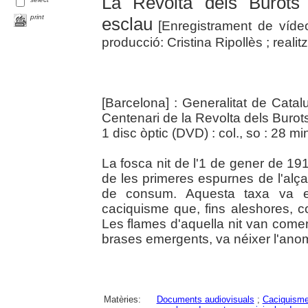
La Revolta dels Burots 
print
esclau
[Enregistrament de víd
producció: Cristina Ripollès ; realit
[Barcelona] : Generalitat de Catal
Centenari de la Revolta dels Burot
1 disc òptic (DVD) : col., so : 28 mi
La fosca nit de l'1 de gener de 19
de les primeres espurnes de l'alç
de consum. Aquesta taxa va es
caciquisme que, fins aleshores, co
Les flames d'aquella nit van començ
brases emergents, va néixer l'ano
Matèries:
Documents audiovisuals
;
Caciquism