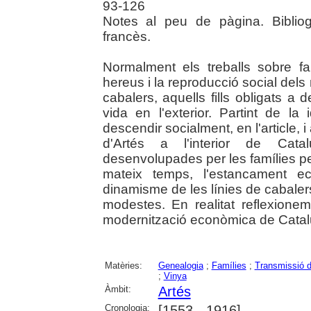
93-126
Notes al peu de pàgina. Bibliog
francès.
Normalment els treballs sobre fa
hereus i la reproducció social dels
cabalers, aquells fills obligats a
vida en l'exterior. Partint de 
descendir socialment, en l'article, i
d'Artés a l'interior de Catal
desenvolupades per les famílies pe
mateix temps, l'estancament ec
dinamisme de les línies de cabale
modestes. En realitat reflexione
modernització econòmica de Catal
Matèries:
Genealogia
;
Famílies
;
Transmissió 
;
Vinya
Àmbit:
Artés
Cronologia:
[1553 - 1916]