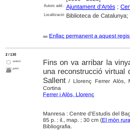
Autors add.:
Ajuntament d'Artés
;
Cen
Localització:
Biblioteca de Catalunya;
Enllaç permanent a aquest regis
2 / 130
Fins on va arribar la vin
select
print
una reconstrucció virtual 
Sallent
/ Llorenç Ferrer Alòs, M
Cortina
Ferrer i Alòs, Llorenç
Manresa : Centre d'Estudis del Ba
85 p. : il., map. ; 30 cm (
El món rura
Bibliografia.