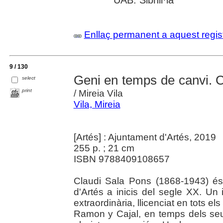
Enllaç permanent a aquest regis
9 / 130
Geni en temps de canvi. 
select
print
/ Mireia Vila
Vila, Mireia
[Artés] : Ajuntament d'Artés, 2019
255 p. ; 21 cm
ISBN 9788409108657
Claudi Sala Pons (1868-1943) és
d'Artés a inicis del segle XX. Un 
extraordinària, llicenciat en tots e
Ramon y Cajal, en temps dels se