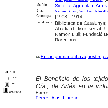
Matèries:
Sindicat Agrícola d'Artés
Àmbit:
Manlleu
;
Artés
;
Sant Joan de les Ab
Cronologia:
[1908 - 1914]
Localització:
Biblioteca de Catalunya;
Abadia de Montserrat; Un
Ramon Llull; Fundació Bo
Barcelona
Enllaç permanent a aquest regis
20 / 130
El Beneficio de los teji
select
print
Cía., de Artés en la indus
Ferrer
Text complet
Ferrer i Alòs, Llorenç