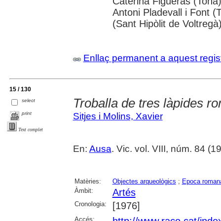
Caterina Figueras (Tona
Antoni Pladevall i Font 
(Sant Hipòlit de Voltregà
Enllaç permanent a aquest regis
15 / 130
Troballa de tres làpides r
select
print
Sitjes i Molins, Xavier
Text complet
En:
Ausa
. Vic. vol. VIII, núm. 84 (19
Matèries:
Objectes arqueològics
;
Epoca roman
Àmbit:
Artés
Cronologia:
[1976]
Accés:
http://www.raco.cat/inde