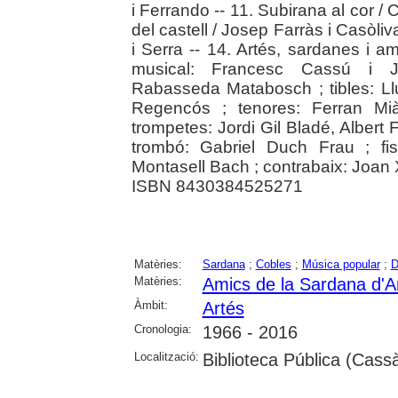
i Ferrando -- 11. Subirana al cor / 
del castell / Josep Farràs i Casòli
i Serra -- 14. Artés, sardanes i am
musical: Francesc Cassú i Jord
Rabasseda Matabosch ; tibles: Llu
Regencós ; tenores: Ferran Mià
trompetes: Jordi Gil Bladé, Albert
trombó: Gabriel Duch Frau ; fi
Montasell Bach ; contrabaix: Joan
ISBN 8430384525271
Matèries:
Sardana
;
Cobles
;
Música popular
;
D
Matèries:
Amics de la Sardana d'A
Àmbit:
Artés
Cronologia:
1966 - 2016
Localització:
Biblioteca Pública (Cassà