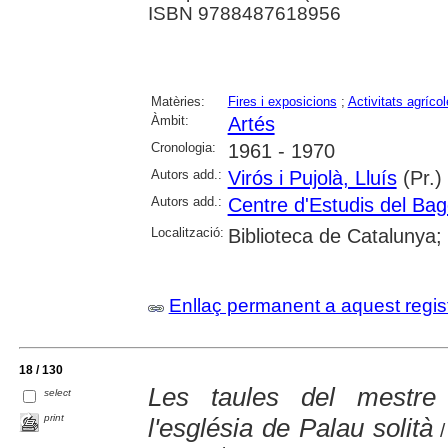
ISBN 9788487618956
Matèries:
Fires i exposicions
;
Activitats agríco
Àmbit:
Artés
Cronologia:
1961 - 1970
Autors add.:
Virós i Pujolà, Lluís
(Pr.)
Autors add.:
Centre d'Estudis del Ba
Localització:
Biblioteca de Catalunya;
Enllaç permanent a aquest regis
18 / 130
Les taules del mestre 
select
print
l'església de Palau solità
/