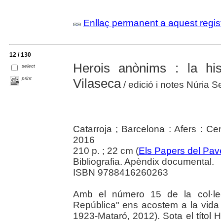
Enllaç permanent a aquest regis
12 / 130
Herois anònims : la hi
select
print
Vilaseca
/ edició i notes Núria 
Catarroja ; Barcelona : Afers : Cen
2016
210 p. ; 22 cm (
Els Papers del Pave
Bibliografia. Apèndix documental.
ISBN 9788416260263
Amb el número 15 de la col·lec
República" ens acostem a la vida
1923-Mataró, 2012). Sota el títol 