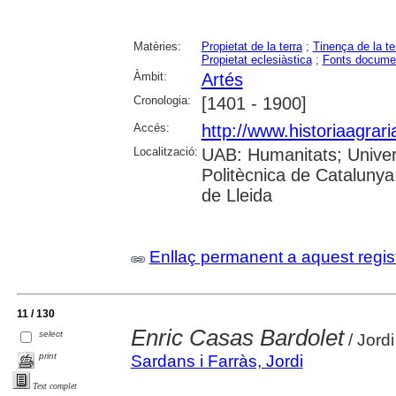
Matèries:
Propietat de la terra
;
Tinença de la te
Propietat eclesiàstica
;
Fonts docume
Àmbit:
Artés
Cronologia:
[1401 - 1900]
Accés:
http://www.historiaagrar
Localització:
UAB: Humanitats; Univers
Politècnica de Catalunya;
de Lleida
Enllaç permanent a aquest regis
11 / 130
Enric Casas Bardolet
select
/ Jord
print
Sardans i Farràs, Jordi
Text complet