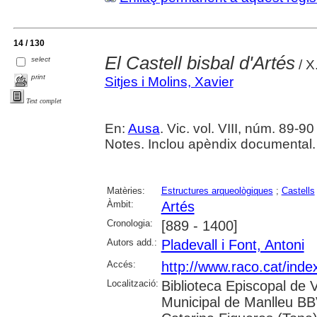
14 / 130
El Castell bisbal d'Artés
select
/ X
print
Sitjes i Molins, Xavier
Text complet
En:
Ausa
. Vic. vol. VIII, núm. 89-90
Notes. Inclou apèndix documental.
Matèries:
Estructures arqueològiques
;
Castells
Àmbit:
Artés
Cronologia:
[889 - 1400]
Autors add.:
Pladevall i Font, Antoni
Accés:
http://www.raco.cat/inde
Localització:
Biblioteca Episcopal de V
Municipal de Manlleu BBVA