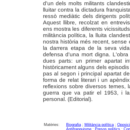
d'un dels molts militants clandes
lluitar contra la dictadura franquis
ressò mediàtic dels dirigents polít
Aquest llibre, recolzat en entrevi
ens mostra les diferents vicissituds
militància política, la lluita clan
nostra història més recent, sense
la darrera etapa de la seva vida
defensa d'una mort digna. L'obra
dues parts: un primer apartat in
històricament alguns dels episodis
pas al segon i principal apartat de
forma de relat literari i un apènd
reflexions sobre diversos temes, la
guerra que va patir el 1953, i la
personal. (Editorial).
Matèries:
Biografia
;
Militància política
;
Oposici
Antifranquisme
;
Presos polítics
;
Con