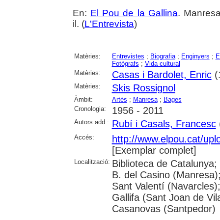
En:
El Pou de la Gallina
. Manresa
il. (
L'Entrevista
)
Matèries:
Entrevistes
;
Biografia
;
Enginyers
;
E
Fotògrafs
;
Vida cultural
Matèries:
Casas i Bardolet, Enric
(1
Matèries:
Skis Rossignol
Àmbit:
Artés
;
Manresa
;
Bages
Cronologia:
1956 - 2011
Autors add.:
Rubí i Casals, Francesc
(
Accés:
http://www.elpou.cat/up
[Exemplar complet]
Localització:
Biblioteca de Catalunya;
B. del Casino (Manresa)
Sant Valentí (Navarcles)
Gallifa (Sant Joan de Vil
Casanovas (Santpedor)