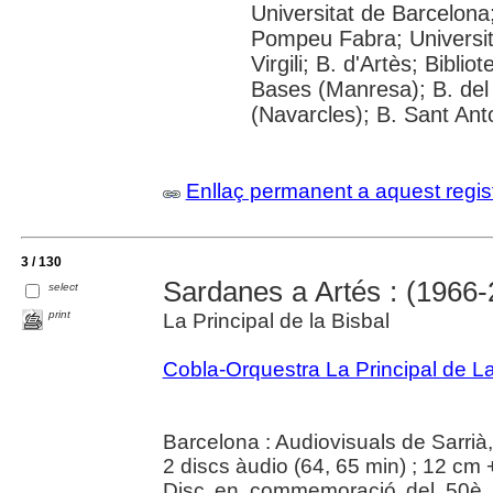
Universitat de Barcelona;
Pompeu Fabra; Universita
Virgili; B. d'Artès; Bibli
Bases (Manresa); B. del
(Navarcles); B. Sant Anto
Enllaç permanent a aquest regis
3 / 130
Sardanes a Artés : (1966-
select
print
La Principal de la Bisbal
Cobla-Orquestra La Principal de La
Barcelona : Audiovisuals de Sarrià,
2 discs àudio (64, 65 min) ; 12 cm +
Disc en commemoració del 50è a