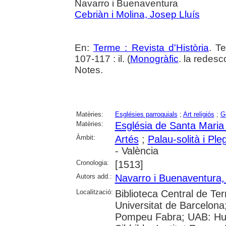
Navarro i Buenaventura
Cebriàn i Molina, Josep Lluís
En:
Terme : Revista d'Història
. T
107-117 : il. (
Monogràfic
. la redesc
Notes.
Matèries:
Esglésies parroquials
;
Art religiós
;
G
Matèries:
Església de Santa Maria 
Àmbit:
Artés
;
Palau-solità i Pl
- València
Cronologia:
[1513]
Autors add.:
Navarro i Buenaventura,
Localització:
Biblioteca Central de Ter
Universitat de Barcelona;
Pompeu Fabra; UAB: Hu