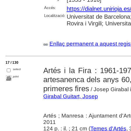
Accés:
https://dialnet.unirioja.
Localització:
Universitat de Barcelona;
Rovira i Virgili; Universit
Enllaç permanent a aquest regis
17 / 130
Artés i la Fira : 1961-197
select
print
artesanenca dels anys 60, 
primeres fires
/ Josep Girabal i
Girabal Guitart, Josep
Artés ; Manresa : Ajuntament d'Ar
2011
124 p. : il. ; 21 cm (
Temes d'Artés
, 