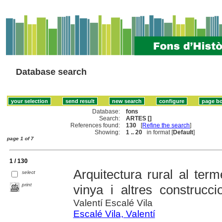
Database search
Database:
fons
Search:
ARTES []
References found:
130
[
Refine the search
]
Showing:
1 .. 20
in format [
Default
]
page 1 of 7
1 / 130
Arquitectura rural al ter
select
print
vinya i altres construcci
Valentí Escalé Vila
Escalé Vila, Valentí