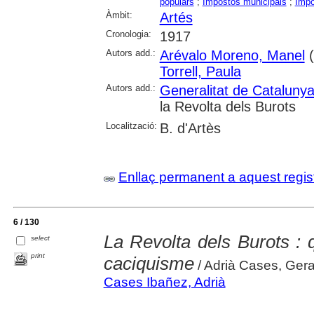
populars
;
Impostos municipals
;
Impo
Àmbit:
Artés
Cronologia:
1917
Autors add.:
Arévalo Moreno, Manel
(
Torrell, Paula
Autors add.:
Generalitat de Cataluny
la Revolta dels Burots
Localització:
B. d'Artès
Enllaç permanent a aquest regis
6 / 130
La Revolta dels Burots : 
select
print
caciquisme
/ Adrià Cases, Ger
Cases Ibañez, Adrià