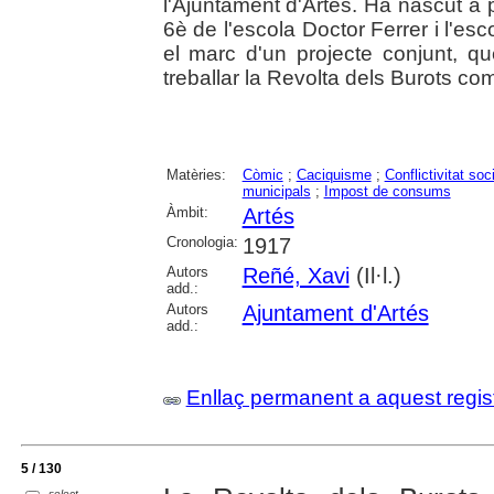
l'Ajuntament d'Artés. Ha nascut a pa
6è de l'escola Doctor Ferrer i l'es
el marc d'un projecte conjunt, que
treballar la Revolta dels Burots com
Matèries:
Còmic
;
Caciquisme
;
Conflictivitat soc
municipals
;
Impost de consums
Àmbit:
Artés
Cronologia:
1917
Autors
Reñé, Xavi
(Il·l.)
add.:
Autors
Ajuntament d'Artés
add.:
Enllaç permanent a aquest regis
5 / 130
select