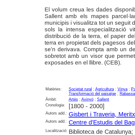
El volum creua les dades disponibl
Sallent amb els mapes parcel·l
municipis i visualitza tot un segui
sols la intensa especialització vi
distribució de la terra, el paper d
terra en propietat dels pagesos del 
se'n derivava. Compta amb un desta
sobretot amb un visor que permet 
exposades en el llibre. (CEB).
Matèries:
Societat rural
;
Agricultura
;
Vinya
;
P
Transformació del paisatge
;
Rabassa
Àmbit:
Artés
;
Avinyó
;
Sallent
Cronologia:
[1800 - 2000]
Autors add.:
Gisbert i Traveria, Meritx
Autors add.:
Centre d'Estudis del Ba
Localització:
Biblioteca de Catalunya;