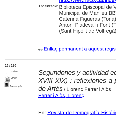
Localització:
Biblioteca Episcopal de V
Municipal de Manlleu BBVA
Caterina Figueras (Tona
Antoni Pladevall i Font 
(Sant Hipòlit de Voltregà
Enllaç permanent a aquest regis
16 / 130
Segundones y actividad e
select
print
XVIII-XIX) : reflexiones a 
de Artés
Text complet
/ Llorenç Ferrer i Alòs
Ferrer i Alòs, Llorenç
En:
Revista de Demografía Históri