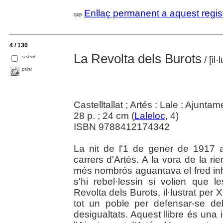
Enllaç permanent a aquest regis
4 / 130
La Revolta dels Burots
select
/ [il
print
Castelltallat ; Artés : Lale : Ajunta
28 p. ; 24 cm (
Laleloc
, 4)
ISBN 9788412174342
La nit de l'1 de gener de 1917 
carrers d'Artés. A la vora de la 
més nombrós aguantava el fred inhò
s'hi rebel·lessin si volien que 
Revolta dels Burots, il·lustrat per
tot un poble per defensar-se de
desigualtats. Aquest llibre és una 