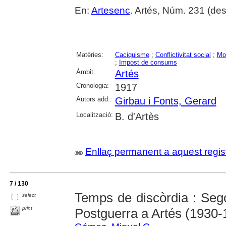
En:
Artesenc
. Artés, Núm. 231 (des
Matèries:
Caciquisme
;
Conflictivitat social
;
Mo
;
Impost de consums
Àmbit:
Artés
Cronologia:
1917
Autors add.:
Girbau i Fonts, Gerard
Localització:
B. d'Artès
Enllaç permanent a aquest regis
7 / 130
Temps de discòrdia : Sego
select
print
Postguerra a Artés (1930-