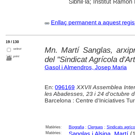
Sibhil·la; Institut Ramo
Enllaç permanent a aquest regis
19 / 130
Mn. Martí Sanglas, arxip
select
print
del "Sindicat Agrícola d'Ar
Gasol i Almendros, Josep Maria
En:
096169
XXVII Assemblea Inter
les Abadesses, 23 i 24 d'octubre 
Barcelona : Centre d'Iniciatives Tu
Matèries:
Biografia
;
Clergues
;
Sindicats agríco
Matèries:
Sanglas i Alsina, Martí
(1