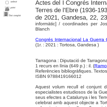
Actes del I Congrés Intern
select
print
Terres de l'Ebre (1936-193
de 2021, Gandesa, 22, 23
Text complet
informàtic]
/ coordinades per J
Blanch
Congrés Internacional La Guerra C
(1r. : 2021 : Tortosa, Gandesa )
Tarragona : Diputació de Tarragon
1 recurs en línia (649 p.) : il. (
Ramon
Referències bibliogràfiques. Textos 
ISBN 9788419166012
Aquest volum recull el conjunt d
especialistes estudiosos de la Guer
seus efectes a Catalunya i les Terr
celebrat amb aquest objecte a Tor