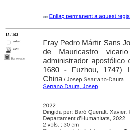
Enllaç permanent a aquest regis
13 / 103
Fray Pedro Mártir Sans Jo
select
print
de Mauricastro vicari
administrador apostólico 
Text complet
1680 - Fuzhou, 1747) 
China
/ Josep Searrano-Daura
Serrano Daura, Josep
2022
Dirigida per: Baró Queralt, Xavier.
Departament d'Humanitats, 2022
2 vols. ; 30 cm