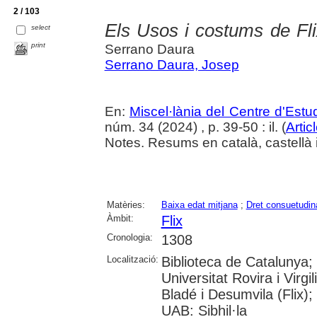
2 / 103
Els Usos i costums de Flix
select
print
Serrano Daura
Serrano Daura, Josep
En:
Miscel·lània del Centre d'Est
núm. 34 (2024) , p. 39-50 : il. (
Artic
Notes. Resums en català, castellà 
Matèries:
Baixa edat mitjana
;
Dret consuetudina
Àmbit:
Flix
Cronologia:
1308
Localització:
Biblioteca de Catalunya;
Universitat Rovira i Virgi
Bladé i Desumvila (Flix)
UAB: Sibhil·la