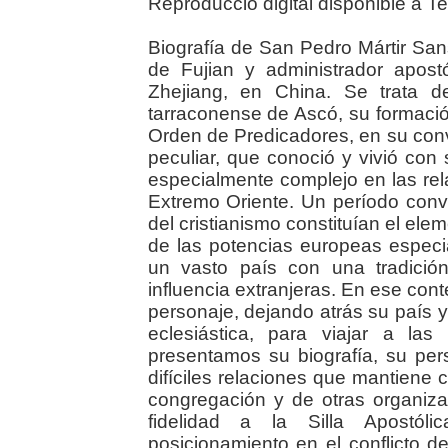
Reproducció digital disponible a T
Biografía de San Pedro Mártir Sa
de Fujian y administrador apost
Zhejiang, en China. Se trata d
tarraconense de Ascó, su formación
Orden de Predicadores, en su conv
peculiar, que conoció y vivió con
especialmente complejo en las rel
Extremo Oriente. Un período convul
del cristianismo constituían el ele
de las potencias europeas especi
un vasto país con una tradició
influencia extranjeras. En ese cont
personaje, dejando atrás su país 
eclesiástica, para viajar a la
presentamos su biografía, su pers
difíciles relaciones que mantiene 
congregación y de otras organizac
fidelidad a la Silla Apostóli
posicionamiento en el conflicto d