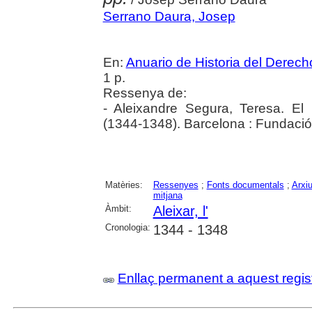
Serrano Daura, Josep
En:
Anuario de Historia del Derec
1 p.
Ressenya de:
- Aleixandre Segura, Teresa. El
(1344-1348). Barcelona : Fundaci
Matèries:
Ressenyes
;
Fonts documentals
;
Arxiu
mitjana
Àmbit:
Aleixar, l'
Cronologia:
1344 - 1348
Enllaç permanent a aquest regis