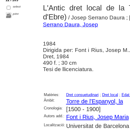
12 / 103
L'Antic dret local de la
select
print
d'Ebre)
/ Josep Serrano Daura ; [d
Serrano Daura, Josep
1984
Dirigida per: Font i Rius, Josep M.
Dret, 1984
490 f. ; 30 cm
Tesi de llicenciatura.
Matèries:
Dret consuetudinari
;
Dret local
;
Edat
Àmbit:
Torre de l'Espanyol, la
Cronologia:
[1500 - 1900]
Autors add.:
Font i Rius, Josep Maria
Localització:
Universitat de Barcelona