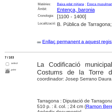
Matèries:
Baixa edat mitjana
;
Epoca musulma
Àmbit:
Entença, baronia
Cronologia:
[1100 - 1400]
Localització:
B. Pública de Tarragona
Enllaç permanent a aquest regis
7 / 103
La Codificació municip
select
print
Costums de la Torre de
coordinador: Josep Serrano Daura
Tarragona : Diputació de Tarragon
510 p. : il. col. ; 24 cm (
Ramon Bere
Apèndix documental.