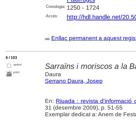
Cronologia:
1250 - 1724
Accés:
http://hdl.handle.net/20.
Enllaç permanent a aquest regis
6 / 103
Sarraïns i moriscos a la 
select
print
Daura
Serrano Daura, Josep
En:
Riuada : revista d'informació c
31 (desembre 2009), p. 51-55
Exemplar dedicat a: Anem de Festa