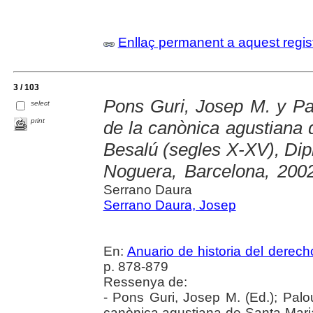
Enllaç permanent a aquest regis
3 / 103
Pons Guri, Josep M. y Pa
select
print
de la canònica agustiana 
Besalú (segles X-XV), Dip
Noguera, Barcelona, 2002
Serrano Daura
Serrano Daura, Josep
En:
Anuario de historia del derec
p. 878-879
Ressenya de:
- Pons Guri, Josep M. (Ed.); Palo
canònica agustiana de Santa Maria