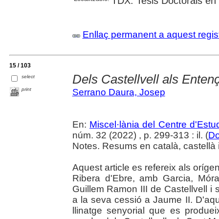
TDX: Tesis Doctorals en
Enllaç permanent a aquest regis
15 / 103
Dels Castellvell als Enten
select
print
Serrano Daura, Josep
En:
Miscel·lània del Centre d'Est
núm. 32 (2022) , p. 299-313 : il. (
Do
Notes. Resums en català, castellà 
Aquest article es refereix als orígen
Ribera d'Ebre, amb Garcia, Móra 
Guillem Ramon III de Castellvell i 
a la seva cessió a Jaume II. D'a
llinatge senyorial que es produe