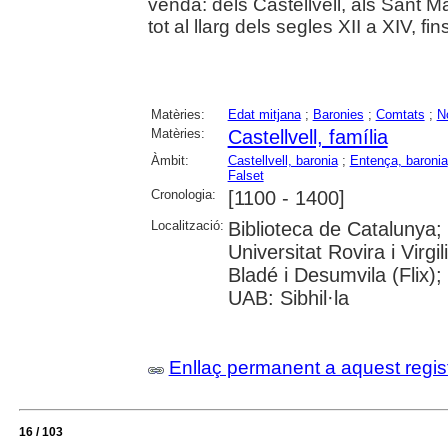
venda: dels Castellvell, als Sant Ma
tot al llarg dels segles XII a XIV, f
Matèries:
Edat mitjana
;
Baronies
;
Comtats
;
N
Matèries:
Castellvell, família
Àmbit:
Castellvell, baronia
;
Entença, baronia
Falset
Cronologia:
[1100 - 1400]
Localització:
Biblioteca de Catalunya;
Universitat Rovira i Virgi
Bladé i Desumvila (Flix)
UAB: Sibhil·la
Enllaç permanent a aquest regis
16 / 103