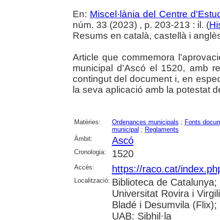
En:
Miscel·lània del Centre d'Est
núm. 33 (2023) , p. 203-213 : il. (
Hi
Resums en català, castellà i anglè
Article que commemora l'aprovació
municipal d'Ascó el 1520, amb refe
contingut del document i, en especi
la seva aplicació amb la potestat d
Matèries:
Ordenances municipals
;
Fonts docum
municipal
;
Reglaments
Àmbit:
Ascó
Cronologia:
1520
Accés:
https://raco.cat/index.p
Localització:
Biblioteca de Catalunya;
Universitat Rovira i Virgi
Bladé i Desumvila (Flix)
UAB: Sibhil·la