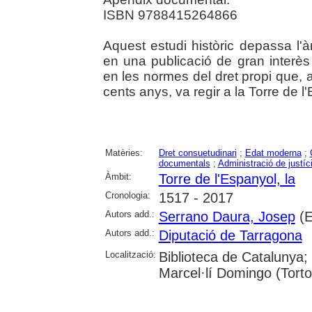
ISBN 9788415264866
Aquest estudi històric depassa l'à
en una publicació de gran interès
en les normes del dret propi que, a
cents anys, va regir a la Torre de l'
Matèries:
Dret consuetudinari
;
Edat moderna
;
documentals
;
Administració de justíc
Àmbit:
Torre de l'Espanyol, la
Cronologia:
1517 - 2017
Autors add.:
Serrano Daura, Josep
(E
Autors add.:
Diputació de Tarragona
Localització:
Biblioteca de Catalunya;
Marcel·lí Domingo (Torto