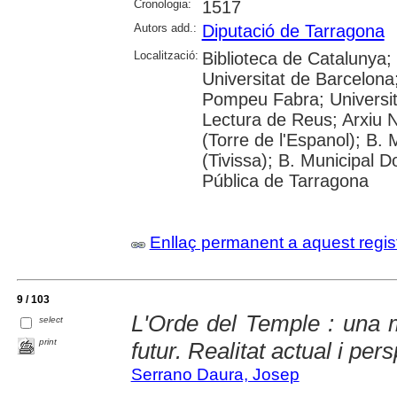
Cronologia:
1517
Autors add.:
Diputació de Tarragona
Localització:
Biblioteca de Catalunya;
Universitat de Barcelona;
Pompeu Fabra; Universitat
Lectura de Reus; Arxiu N
(Torre de l'Espanol); B.
(Tivissa); B. Municipal D
Pública de Tarragona
Enllaç permanent a aquest regis
9 / 103
L'Orde del Temple : una m
select
print
futur. Realitat actual i per
Serrano Daura, Josep