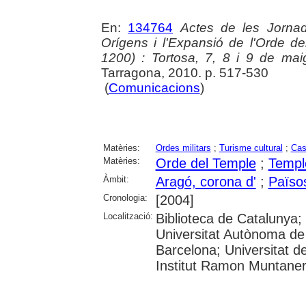
En:
134764
Actes de les Jornad
Orígens i l'Expansió de l'Orde d
1200) : Tortosa, 7, 8 i 9 de ma
Tarragona, 2010. p. 517-530
(
Comunicacions
)
Matèries:
Ordes militars
;
Turisme cultural
;
Cas
Matèries:
Orde del Temple
;
Templ
Àmbit:
Aragó, corona d'
;
Païso
Cronologia:
[2004]
Localització:
Biblioteca de Catalunya;
Universitat Autònoma de 
Barcelona; Universitat d
Institut Ramon Muntane