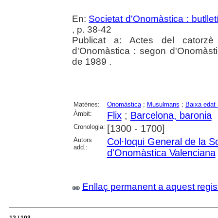
En:
Societat d'Onomàstica : butlletí
, p. 38-42
Publicat a: Actes del catorzè
d'Onomàstica : segon d'Onomàstic
de 1989 .
Matèries:
Onomàstica
;
Musulmans
;
Baixa edat 
Àmbit:
Flix
;
Barcelona, baronia
Cronologia:
[1300 - 1700]
Autors
Col·loqui General de la S
add.:
d'Onomàstica Valenciana
Enllaç permanent a aquest regis