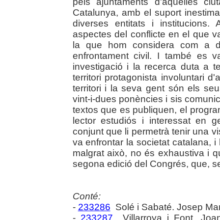
pels ajuntaments d'aquelles ciut
Catalunya, amb el suport inestima
diverses entitats i institucions
aspectes del conflicte en el que va
la que hom considera com a def
enfrontament civil. I també es 
investigació i la recerca duta a 
territori protagonista involuntari 
territori i la seva gent són els seu
vint-i-dues ponències i sis comun
textos que es publiquen, el progra
lector estudiós i interessat en
conjunt que li permetrà tenir una vi
va enfrontar la societat catalana, 
malgrat això, no és exhaustiva i q
segona edició del Congrés, que, sen
Conté:
-
233286
Solé i Sabaté. Josep Mar
-
233287
Villarroya i Font. Joa