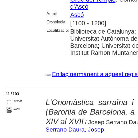
d'Ascó
Àmbit:
Ascó
Cronologia:
[1100 - 1200]
Localització:
Biblioteca de Catalunya;
Universitat Autònoma de 
Barcelona; Universitat d
Institut Ramon Muntane
Enllaç permanent a aquest regis
11 / 103
L'Onomàstica sarraïna i 
select
print
(Baronia de Barcelona, a 
XIV al XVII
/ Josep Serrano Da
Serrano Daura, Josep