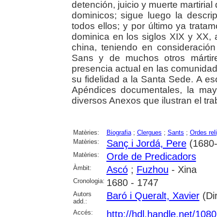
detención, juicio y muerte martiria
dominicos; sigue luego la descri
todos ellos; y por último ya trata
dominica en los siglos XIX y XX, al
china, teniendo en consideración
Sans y de muchos otros mártir
presencia actual en las comunida
su fidelidad a la Santa Sede. A e
Apéndices documentales, la mayo
diversos Anexos que ilustran el tra
Matèries:
Biografia
;
Clergues
;
Sants
;
Ordes rel
Matèries:
Sanç i Jordá, Pere
(1680-
Matèries:
Orde de Predicadors
Àmbit:
Ascó
;
Fuzhou
- Xina
Cronologia:
1680 - 1747
Autors
Baró i Queralt, Xavier
(Dir
add.:
Accés:
http://hdl.handle.net/108