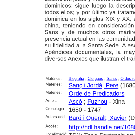
dominicos; sigue luego la descri
todos ellos; y por último ya trata
dominica en los siglos XIX y XX, al
china, teniendo en consideración
Sans y de muchos otros mártir
presencia actual en las comunida
su fidelidad a la Santa Sede. A e
Apéndices documentales, la mayo
diversos Anexos que ilustran el tra
Matèries:
Biografia
;
Clergues
;
Sants
;
Ordes re
Matèries:
Sanç i Jordá, Pere
(1680
Matèries:
Orde de Predicadors
Àmbit:
Ascó
;
Fuzhou
- Xina
Cronologia:
1680 - 1747
Autors add.:
Baró i Queralt, Xavier
(Di
Accés:
http://hdl.handle.net/10
Localització: