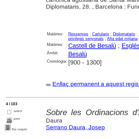
Diplomataris, 28. , Barcelona : Fu
Matèries:
Ressenyes
;
Cartularis
;
Diplomataris
;
privilegis senyorials
;
Alta edat mitjana
Matèries:
Castell de Besalú
;
Esglés
Àmbit:
Besalú
Cronologia:
[900 - 1300]
Enllaç permanent a aquest regis
4 / 103
Sobre les Ordinacions d
select
print
Daura
Serrano Daura, Josep
Text complet