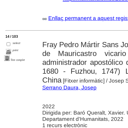
Enllaç permanent a aquest regis
14 / 103
Fray Pedro Mártir Sans Jo
select
print
de Mauricastro vicari
administrador apostólico 
Text complet
1680 - Fuzhou, 1747) 
China
[Fitxer informàtic]
/ Josep 
Serrano Daura, Josep
2022
Dirigida per: Baró Queralt, Xavier.
Departament d'Humanitats, 2022
1 recurs electrònic