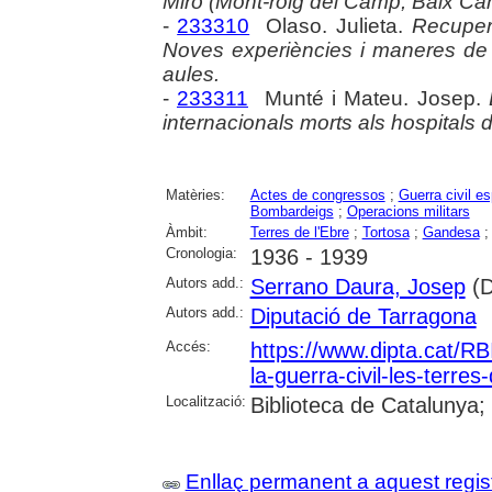
Miró (Mont-roig del Camp, Baix Ca
-
233310
Olaso. Julieta.
Recupere
Noves experiències i maneres de r
aules.
-
233311
Munté i Mateu. Josep.
internacionals morts als hospitals
Matèries:
Actes de congressos
;
Guerra civil e
Bombardeigs
;
Operacions militars
Àmbit:
Terres de l'Ebre
;
Tortosa
;
Gandesa
Cronologia:
1936 - 1939
Autors add.:
Serrano Daura, Josep
(D
Autors add.:
Diputació de Tarragona
Accés:
https://www.dipta.cat/RB
la-guerra-civil-les-terre
Localització:
Biblioteca de Catalunya;
Enllaç permanent a aquest regis