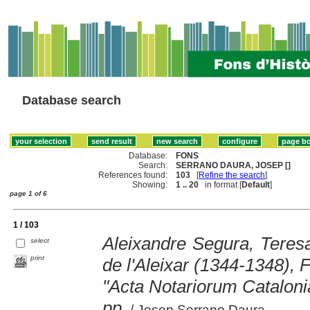
Database search
Database:
FONS
Search:
SERRANO DAURA, JOSEP []
References found:
103
[
Refine the search
]
Showing:
1 .. 20
in format [
Default
]
page 1 of 6
1 / 103
Aleixandre Segura, Teres
select
print
de l'Aleixar (1344-1348),
"Acta Notariorum Cataloni
pp.
/ Josep Serrano Daura