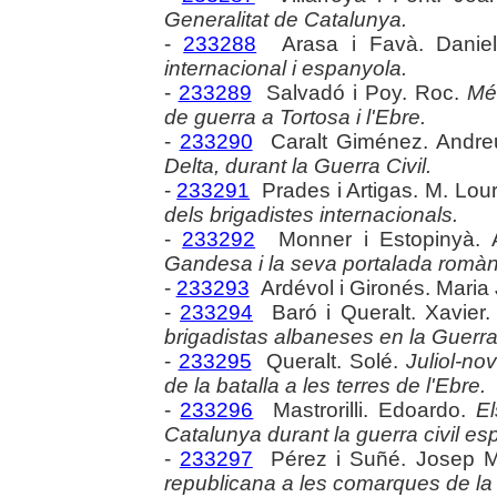
Generalitat de Catalunya.
-
233288
Arasa i Favà. Danie
internacional i espanyola.
-
233289
Salvadó i Poy. Roc.
Mé
de guerra a Tortosa i l'Ebre.
-
233290
Caralt Giménez. Andre
Delta, durant la Guerra Civil.
-
233291
Prades i Artigas. M. Lou
dels brigadistes internacionals.
-
233292
Monner i Estopinyà. 
Gandesa i la seva portalada romàn
-
233293
Ardévol i Gironés. Maria
-
233294
Baró i Queralt. Xavier
brigadistas albaneses en la Guerra
-
233295
Queralt. Solé.
Juliol-n
de la batalla a les terres de l'Ebre.
-
233296
Mastrorilli. Edoardo.
El
Catalunya durant la guerra civil es
-
233297
Pérez i Suñé. Josep M
republicana a les comarques de la T