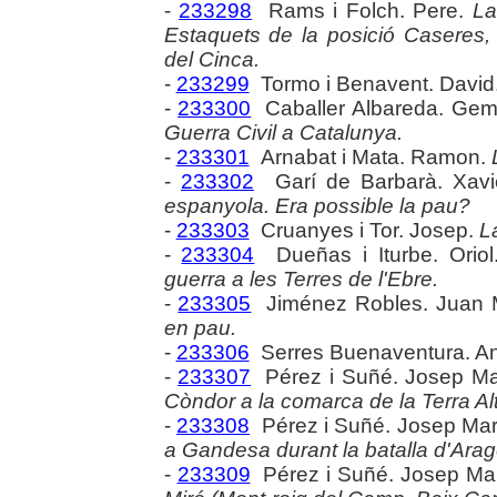
-
233298
Rams i Folch. Pere.
La
Estaquets de la posició Caseres, 
del Cinca.
-
233299
Tormo i Benavent. David
-
233300
Caballer Albareda. Ge
Guerra Civil a Catalunya.
-
233301
Arnabat i Mata. Ramon.
-
233302
Garí de Barbarà. Xavi
espanyola. Era possible la pau?
-
233303
Cruanyes i Tor. Josep.
L
-
233304
Dueñas i Iturbe. Orio
guerra a les Terres de l'Ebre.
-
233305
Jiménez Robles. Juan 
en pau.
-
233306
Serres Buenaventura. An
-
233307
Pérez i Suñé. Josep Ma
Còndor a la comarca de la Terra Al
-
233308
Pérez i Suñé. Josep Mar
a Gandesa durant la batalla d'Aragó
-
233309
Pérez i Suñé. Josep Ma