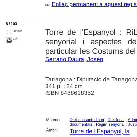
Enllaç permanent a aquest regis
8 / 103
Torre de l'Espanyol : Rib
select
print
senyorial i aspectes de
particular les Costums de
Serrano Daura, Josep
Tarragona : Diputació de Tarragon
341 p. ; 24 cm
ISBN 8488618352
Matèries:
Dret consuetudinari
;
Dret local
;
Admin
documentals
;
Règim senyorial
;
Justí
Àmbit:
Torre de l'Espanyol, la