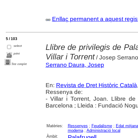
Enllaç permanent a aquest regis
5 / 103
Llibre de privilegis de Pa
select
print
Villar i Torrent
/ Josep Serran
Serrano Daura, Josep
Text complet
En:
Revista de Dret Històric Català
Ressenya de:
- Villar i Torrent, Joan. Llibre de
Barcelona ; Lleida : Fundació Nog
Matèries:
Ressenyes
;
Feudalisme
;
Edat mitjan
moderna
;
Administració local
Àmbit:
Palafrugell