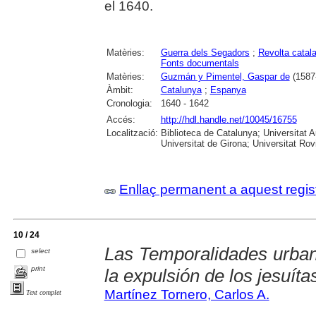
el 1640.
Matèries:
Guerra dels Segadors
;
Revolta catal
Fonts documentals
Matèries:
Guzmán y Pimentel, Gaspar de
(1587
Àmbit:
Catalunya
;
Espanya
Cronologia:
1640 - 1642
Accés:
http://hdl.handle.net/10045/16755
Localització:
Biblioteca de Catalunya; Universitat 
Universitat de Girona; Universitat Rovir
Enllaç permanent a aquest regis
10 / 24
Las Temporalidades urba
select
print
la expulsión de los jesuíta
Martínez Tornero, Carlos A.
Text complet