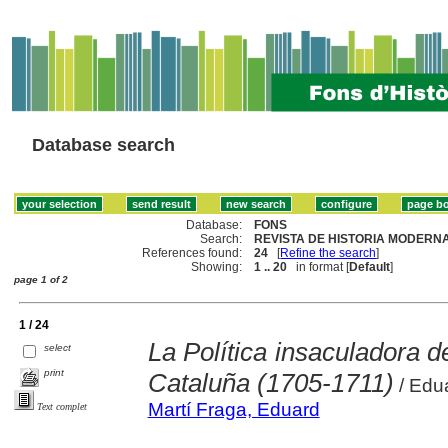
Database search
Database:
FONS
Search:
REVISTA DE HISTORIA MODERNA
References found:
24
[
Refine the search
]
Showing:
1 .. 20
in format [
Default
]
page 1 of 2
1 / 24
La Política insaculadora de
select
print
Cataluña (1705-1711)
/ Edu
Martí Fraga, Eduard
Text complet