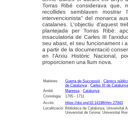
Torras Ribé considerava que, ma
recollides semblaven mostrar l'
intervencionista" del monarca aus
catalanes. L'objectiu d'aquest tre
plantejada per Torras Ribé: ap
insaculatoria de Carles III l'arxid
seu abast, el seu funcionament i al
a partir de la documentació conser
en l'Arxiu Històric Nacional, 
proporcionen una llum nova.
Matèries:
Guerra de Successió
;
Càrrecs públic
de Catalunya
;
Carles III de Cataluny
Àmbit:
Manresa
;
Catalunya
Cronologia:
1705 - 1711
Accés:
https://doi.org/10.14198/rhm.27043
Localització:
Biblioteca de Catalunya; Universitat 
Universitat de Girona; Universitat Rovir