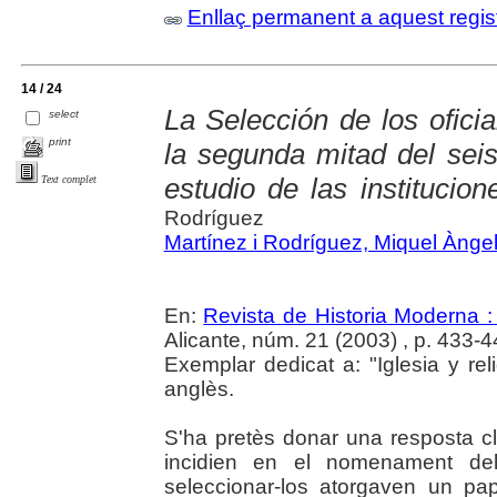
Enllaç permanent a aquest regis
14 / 24
La Selección de los ofici
select
print
la segunda mitad del seis
estudio de las institucion
Text complet
Rodríguez
Martínez i Rodríguez, Miquel Ànge
En:
Revista de Historia Moderna :
Alicante, núm. 21 (2003) , p. 433-4
Exemplar dedicat a: "Iglesia y re
anglès.
S'ha pretès donar una resposta cl
incidien en el nomenament dels 
seleccionar-los atorgaven un pap