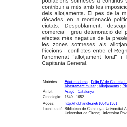
poblacions sotmeses a continus s
contribuir a més amb les imposicio
dels allotjaments. El pes de la mi
dècades, en la reordenació políti
ciutats. Despoblament, descapi
comercial i greu deterioració del 
efectes més negatius de la presènci
les zones sotmeses als allotja
friccions i conflictes entre el Reg
l'anomenat "allotjament foral" 
Capitania General.
Matèries:
Edat moderna
;
Felip IV de Castella i 
Abastament militar
;
Allotjaments
;
Ple
Àmbit:
Aragó
;
Catalunya
Cronologia:
1640 - 1652
Accés:
http://hdl.handle.net/10045/1361
Localització:
Biblioteca de Catalunya; Universitat 
Universitat de Girona; Universitat Rovir