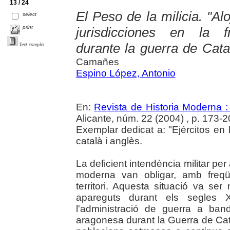
13 / 24
El Peso de la milicia. "Alo
select
print
jurisdicciones en la f
durante la guerra de Cat
Text complet
Camañes
Espino López, Antonio
En:
Revista de Historia Moderna :
Alicante, núm. 22 (2004) , p. 173-
Exemplar dedicat a: "Ejércitos e
català i anglès.
La deficient intendència militar per
moderna van obligar, amb freqü
territori. Aquesta situació va ser
apareguts durant els segles 
l'administració de guerra a ban
aragonesa durant la Guerra de Cat