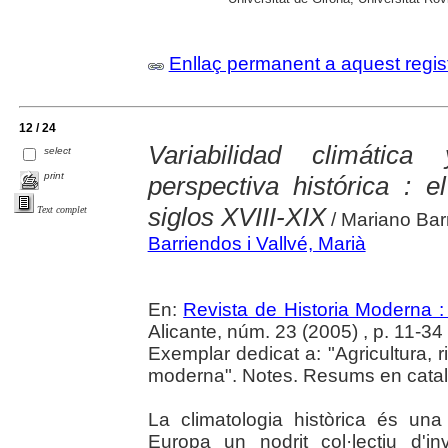
Enllaç permanent a aquest regis
12 / 24
Variabilidad climátic
select
print
perspectiva histórica : 
siglos XVIII-XIX
Text complet
/ Mariano Bar
Barriendos i Vallvé, Marià
En:
Revista de Historia Moderna :
Alicante, núm. 23 (2005) , p. 11-34
Exemplar dedicat a: "Agricultura, 
moderna". Notes. Resums en català
La climatologia històrica és un
Europa un nodrit col·lectiu d'inv