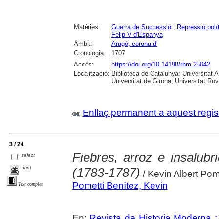
Matèries:
Guerra de Successió
;
Repressió polí
Felip V d'Espanya
Àmbit:
Aragó, corona d'
Cronologia:
1707
Accés:
https://doi.org/10.14198/rhm.25042
Localització:
Biblioteca de Catalunya; Universitat 
Universitat de Girona; Universitat Rovir
Enllaç permanent a aquest regis
3 / 24
Fiebres, arroz e insalub
select
print
(1783-1787)
/ Kevin Albert Pom
Pometti Benítez, Kevin
Text complet
En:
Revista de Historia Moderna :