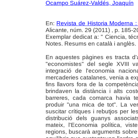
Ocampo Suárez-Valdés, Joaquín
En:
Revista de Historia Moderna :
Alicante, núm. 29 (2011) , p. 185-2
Exemplar dedicat a: " Ciencia, té
Notes. Resums en català i anglès.
En aquestes pàgines es tracta d'a
"economistes" del segle XVIII v
integració de l'economia nacion
mercaderies catalanes, venia a ex
fins llavors fora de la competènci
brindaven la distància i alts cos
barreres, cada comarca havia ten
produir "una mica de tot". La ve
suscitar crítiques i rebutjos per 
distribució dels guanys associa
mateix, l'Economia política, vist
regions, buscarà arguments sobre e