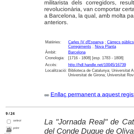
militarista dels corregidors, res
revolucionària, van comportar certa
a Barcelona, la qual, amb molta pa
anteriors.
Matèries:
Carles IV d'Espanya
;
Càrrecs públics
Corregiments
;
Nova Planta
Àmbit:
Barcelona
Cronologia:
[1716 - 1808] [esp. 1783 - 1808]
Accés:
http://hdl.handle.net/10045/16739
Localització:
Biblioteca de Catalunya; Universitat 
Universitat de Girona; Universitat Rovir
Enllaç permanent a aquest regis
9 / 24
La "Jornada Real" de Cat
select
print
del Conde Duque de Oliva