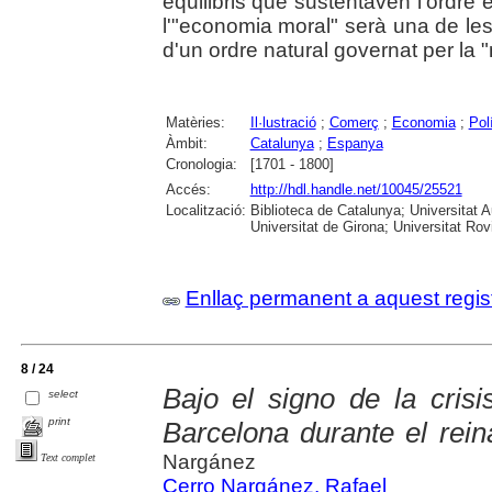
equilibris que sustentaven l'ordre 
l'"economia moral" serà una de les
d'un ordre natural governat per la "mà
Matèries:
Il·lustració
;
Comerç
;
Economia
;
Pol
Àmbit:
Catalunya
;
Espanya
Cronologia:
[1701 - 1800]
Accés:
http://hdl.handle.net/10045/25521
Localització:
Biblioteca de Catalunya; Universitat 
Universitat de Girona; Universitat Rovir
Enllaç permanent a aquest regis
8 / 24
Bajo el signo de la cris
select
print
Barcelona durante el rei
Nargánez
Text complet
Cerro Nargánez, Rafael