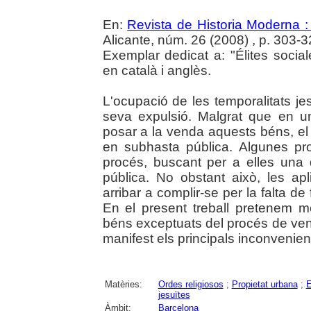
En:
Revista de Historia Moderna :
Alicante, núm. 26 (2008) , p. 303-
Exemplar dedicat a: "Élites social
en català i anglès.
L'ocupació de les temporalitats je
seva expulsió. Malgrat que en 
posar a la venda aquests béns, el
en subhasta pública. Algunes pr
procés, buscant per a elles una d
pública. No obstant això, les a
arribar a complir-se per la falta d
En el present treball pretenem m
béns exceptuats del procés de ven
manifest els principals inconvenie
Matèries:
Ordes religiosos
;
Propietat urbana
;
E
jesuïtes
Àmbit:
Barcelona