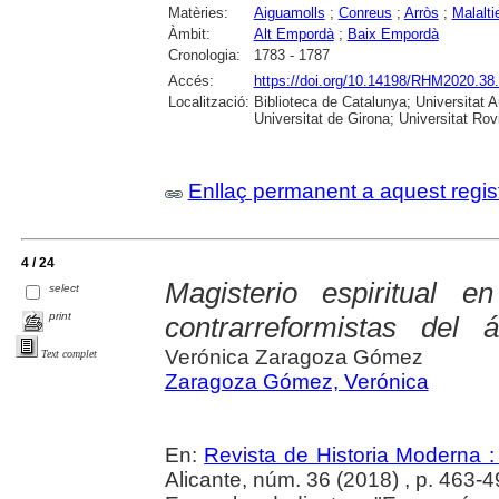
Matèries:
Aiguamolls
;
Conreus
;
Arròs
;
Malalti
Àmbit:
Alt Empordà
;
Baix Empordà
Cronologia:
1783 - 1787
Accés:
https://doi.org/10.14198/RHM2020.38
Localització:
Biblioteca de Catalunya; Universitat 
Universitat de Girona; Universitat Rovir
Enllaç permanent a aquest regis
4 / 24
Magisterio espiritual 
select
print
contrarreformistas del á
Verónica Zaragoza Gómez
Text complet
Zaragoza Gómez, Verónica
En:
Revista de Historia Moderna :
Alicante, núm. 36 (2018) , p. 463-