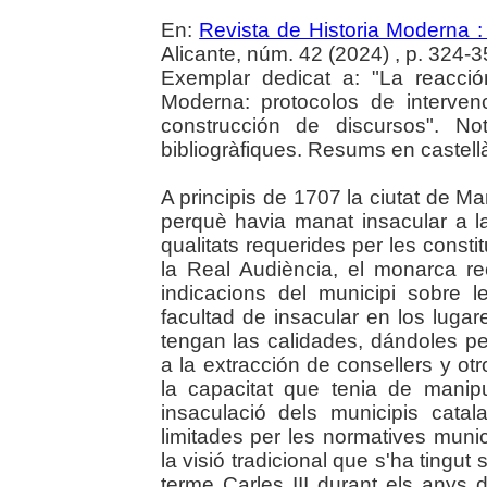
En:
Revista de Historia Moderna :
Alicante, núm. 42 (2024) , p. 324-3
Exemplar dedicat a: "La reacci
Moderna: protocolos de intervenc
construcción de discursos". N
bibliogràfiques. Resums en castellà
A principis de 1707 la ciutat de Man
perquè havia manat insacular a l
qualitats requerides per les consti
la Real Audiència, el monarca re
indicacions del municipi sobre le
facultad de insacular en los luga
tengan las calidades, dándoles 
a la extracción de consellers y ot
la capacitat que tenia de mani
insaculació dels municipis cata
limitades per les normatives munic
la visió tradicional que s'ha tingut
terme Carles III durant els anys