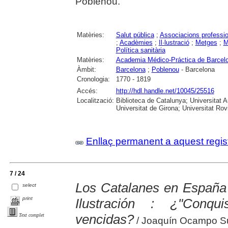
Poblenou.
Matèries:
Salut pública
;
Associacions professi
;
Acadèmies
;
Il·lustració
;
Metges
;
M
Política sanitària
Matèries:
Academia Médico-Práctica de Barcel
Àmbit:
Barcelona
;
Poblenou
- Barcelona
Cronologia:
1770 - 1819
Accés:
http://hdl.handle.net/10045/25516
Localització:
Biblioteca de Catalunya; Universitat 
Universitat de Girona; Universitat Rovir
Enllaç permanent a aquest regis
7 / 24
Los Catalanes en España 
select
print
Ilustración : ¿"Conqu
vencidas?
Text complet
/ Joaquín Ocampo S