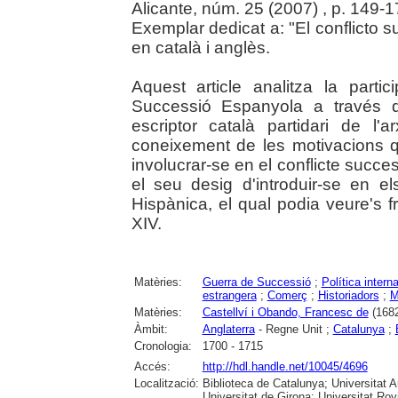
Alicante, núm. 25 (2007) , p. 149-
Exemplar dedicat a: "El conflicto
en català i anglès.
Aquest article analitza la parti
Successió Espanyola a través d
escriptor català partidari de l'
coneixement de les motivacions 
involucrar-se en el conflicte succe
el seu desig d'introduir-se en e
Hispànica, el qual podia veure's 
XIV.
Matèries:
Guerra de Successió
;
Política intern
estrangera
;
Comerç
;
Historiadors
;
M
Matèries:
Castellví i Obando, Francesc de
(1682
Àmbit:
Anglaterra
- Regne Unit ;
Catalunya
;
Cronologia:
1700 - 1715
Accés:
http://hdl.handle.net/10045/4696
Localització:
Biblioteca de Catalunya; Universitat 
Universitat de Girona; Universitat Rovir