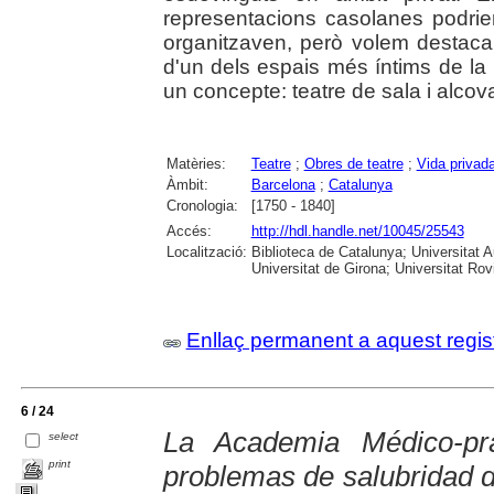
representacions casolanes podrien
organitzaven, però volem destacar 
d'un dels espais més íntims de l
un concepte: teatre de sala i alcov
Matèries:
Teatre
;
Obres de teatre
;
Vida privad
Àmbit:
Barcelona
;
Catalunya
Cronologia:
[1750 - 1840]
Accés:
http://hdl.handle.net/10045/25543
Localització:
Biblioteca de Catalunya; Universitat 
Universitat de Girona; Universitat Rovir
Enllaç permanent a aquest regis
6 / 24
La Academia Médico-pr
select
print
problemas de salubridad 