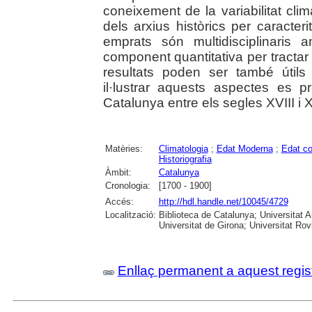
coneixement de la variabilitat cli
dels arxius històrics per caracter
emprats són multidisciplinaris 
component quantitativa per tractar 
resultats poden ser també útils 
il·lustrar aquests aspectes es 
Catalunya entre els segles XVIII i X
Matèries:
Climatologia
;
Edat Moderna
;
Edat c
Historiografia
Àmbit:
Catalunya
Cronologia:
[1700 - 1900]
Accés:
http://hdl.handle.net/10045/4729
Localització:
Biblioteca de Catalunya; Universitat 
Universitat de Girona; Universitat Rovir
Enllaç permanent a aquest regis