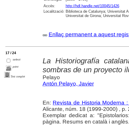
Accés:
http://hdl.handle.net/10045/1426
Localització:
Biblioteca de Catalunya; Universitat 
Universitat de Girona; Universitat Rovir
Enllaç permanent a aquest regis
17 / 24
La Historiografía catala
select
print
sombras de un proyecto il
Pelayo
Text complet
Antón Pelayo, Javier
En:
Revista de Historia Moderna :
Alicante, núm. 18 (1999-2000) , p.
Exemplar dedicat a: "Epistolario
pàgina. Resums en català i anglès