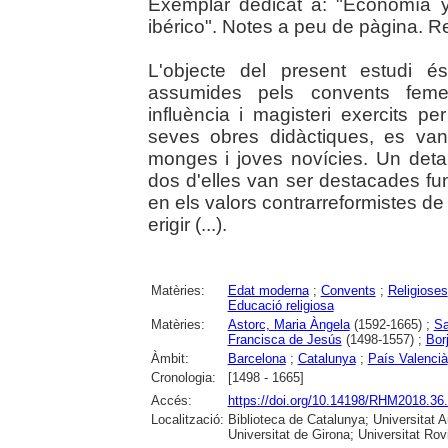
Exemplar dedicat a: "Economía y
ibérico". Notes a peu de pàgina. R
L'objecte del present estudi é
assumides pels convents feme
influència i magisteri exercits pe
seves obres didàctiques, es van
monges i joves novícies. Un deta
dos d'elles van ser destacades f
en els valors contrarreformistes d
erigir (...).
Matèries:
Edat moderna
;
Convents
;
Religioses
Educació religiosa
Matèries:
Astorc, Maria Àngela
(1592-1665) ;
Sa
Francisca de Jesús
(1498-1557) ;
Bor
Àmbit:
Barcelona
;
Catalunya
;
País Valencià
Cronologia:
[1498 - 1665]
Accés:
https://doi.org/10.14198/RHM2018.36
Localització:
Biblioteca de Catalunya; Universitat 
Universitat de Girona; Universitat Rovir