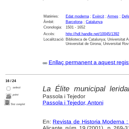
Matèries:
Edat moderna
;
Exèrcit
;
Armes
;
Def
Àmbit:
Barcelona
;
Catalunya
Cronologia:
1501 - 1652
Accés:
http://hdl.handle.net/10045/1392
Localització:
Biblioteca de Catalunya; Universitat 
Universitat de Girona; Universitat Rovir
Enllaç permanent a aquest regis
16 / 24
La Élite municipal lerid
select
print
Passola i Tejedor
Passola i Tejedor, Antoni
Text complet
En:
Revista de Historia Moderna :
Alicante, núm. 19 (2001) , p. 269-3