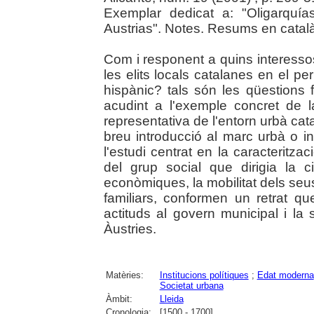
Exemplar dedicat a: "Oligarquí
Austrias". Notes. Resums en català
Com i responent a quins interessos
les elits locals catalanes en el p
hispànic? tals són les qüestions
acudint a l'exemple concret de l
representativa de l'entorn urbà cat
breu introducció al marc urbà o in
l'estudi centrat en la caracteritzac
del grup social que dirigia la ci
econòmiques, la mobilitat dels se
familiars, conformen un retrat q
actituds al govern municipal i la 
Àustries.
Matèries:
Institucions polítiques
;
Edat moderna
Societat urbana
Àmbit:
Lleida
Cronologia:
[1500 - 1700]