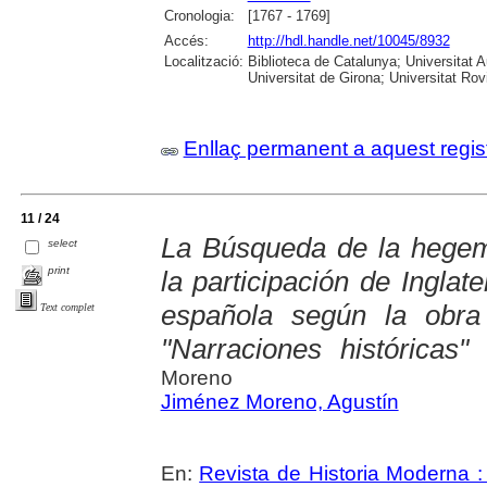
Cronologia:
[1767 - 1769]
Accés:
http://hdl.handle.net/10045/8932
Localització:
Biblioteca de Catalunya; Universitat 
Universitat de Girona; Universitat Rovir
Enllaç permanent a aquest regis
11 / 24
La Búsqueda de la hegem
select
print
la participación de Inglat
española según la obra
Text complet
"Narraciones históricas"
Moreno
Jiménez Moreno, Agustín
En:
Revista de Historia Moderna :