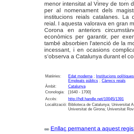
menor intensitat al Virrey de torn
per al nomenament dels magistr
institucions reials catalanes. La
reial. I aquesta valorava en gran mes
Corona en anteriors circumstàn
econòmics per garantir, per exe
també absorbien l'atenció de la 
incessant, i en ocasions complic
s'observa a Catalunya durant el co
Matèries:
Edat moderna
;
Institucions polítiques
Empleats públics
;
Càrrecs reials
Àmbit:
Catalunya
Cronologia:
[1640 - 1700]
Accés:
http://hdl.handle.net/10045/1391
Localització:
Biblioteca de Catalunya; Universitat 
Universitat de Girona; Universitat Rovir
Enllaç permanent a aquest regis