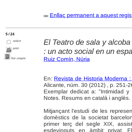
Enllaç permanent a aquest regis
5 / 24
El Teatro de sala y alcoba 
select
print
: un acto social en un esp
Ruiz Comín, Núria
Text complet
En:
Revista de Historia Moderna :
Alicante, núm. 30 (2012) , p. 251-
Exemplar dedicat a: "Intimidad y
Notes. Resums en català i anglès.
Mitjançant l'estudi de les represe
domèstics de la societat barcelon
primer terç del segle XIX, assi
esdevinguts en àmbit privat. E