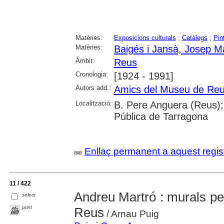
Matèries:
Exposicions culturals
;
Catàlegs
;
Pin
Matèries:
Baigés i Jansà, Josep M
Àmbit:
Reus
Cronologia:
[1924 - 1991]
Autors add.:
Amics del Museu de Re
Localització:
B. Pere Anguera (Reus);
Pública de Tarragona
Enllaç permanent a aquest regis
11 / 422
Andreu Martró : murals per
select
print
Reus
/ Arnau Puig