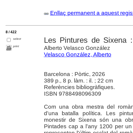
Enllaç permanent a aquest regis
8 / 422
Les Pintures de Sixena 
select
print
Alberto Velasco González
Velasco González, Alberto
Barcelona : Pòrtic, 2026
389 p., 8 p. làm. : il. ; 22 cm
Referències bibliogràfiques.
ISBN 9788498096309
Com una obra mestra del romàni
d'una batalla política. Les pint
monestir de Sixena són una obr
Pintades cap a l'any 1200 per un 
representen l'últim esclat del romà