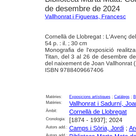
de desembre de 2024
Vallhonrat i Figueras, Francesc
Cornellà de Llobregat : L'Avenç del
54 p. : il. ; 30 cm
Monografia de l'exposició realitz
Titan, del 3 al 26 de desembre d
del naixement de Joan Vallhonrat 
ISBN 9788409667406
Matèries:
Exposicions artístiques
;
Catàlegs
;
B
Matèries:
Vallhonrat i Sadurní, Joa
Àmbit:
Cornellà de Llobregat
Cronologia:
[1874 - 1937]; 2024
Autors add.:
Camps i Sòria, Jordi
;
Ar
Autors add.: