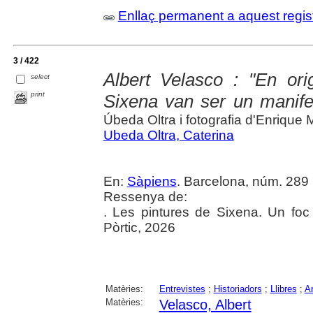
Enllaç permanent a aquest regis
3 / 422
Albert Velasco : "En ori
select
print
Sixena van ser un manifes
Úbeda Oltra i fotografia d'Enrique
Ubeda Oltra, Caterina
En:
Sàpiens
. Barcelona, núm. 289 (
Ressenya de:
. Les pintures de Sixena. Un foc
Pòrtic, 2026
Matèries:
Entrevistes
;
Historiadors
;
Llibres
;
Ar
Matèries:
Velasco, Albert