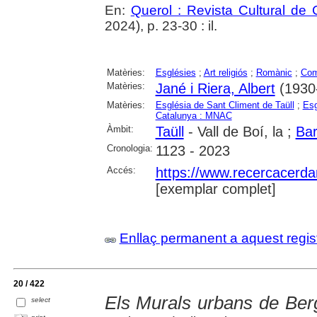
En:
Querol : Revista Cultural de
2024), p. 23-30 : il.
Matèries:
Esglésies
;
Art religiós
;
Romànic
;
Com
Matèries:
Jané i Riera, Albert
(1930-
Matèries:
Església de Sant Climent de Taüll
;
Esg
Catalunya : MNAC
Àmbit:
Taüll
- Vall de Boí, la ;
Bar
Cronologia:
1123 - 2023
Accés:
https://www.recercacerdan
[exemplar complet]
Enllaç permanent a aquest regis
20 / 422
Els Murals urbans de Berga
select