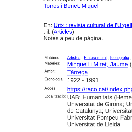
Torres i Benet, Miquel
En:
Urtx : revista cultural de l'Urgell
: il. (
Articles
)
Notes a peu de pàgina.
Matèries:
Artistes
;
Pintura mural
;
Iconografia
Matèries:
Minguell i Miret, Jaume
(
Àmbit:
Tàrrega
Cronologia:
1922 - 1991
Accés:
https://raco.cat/index.ph
Localització:
UAB: Humanitats (Hemero
Universitat de Girona; Un
de Catalunya; Universita
Universitat Pompeu Fabra;
Universitat de Lleida