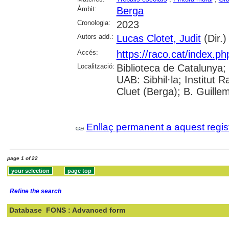
Àmbit:
Berga
Cronologia:
2023
Autors add.:
Lucas Clotet, Judit
(Dir.)
Accés:
https://raco.cat/index.ph
Localització:
Biblioteca de Catalunya;
UAB: Sibhil·la; Institut
Cluet (Berga); B. Guille
Enllaç permanent a aquest regis
page 1 of 22
Refine the search
Database
FONS : Advanced form