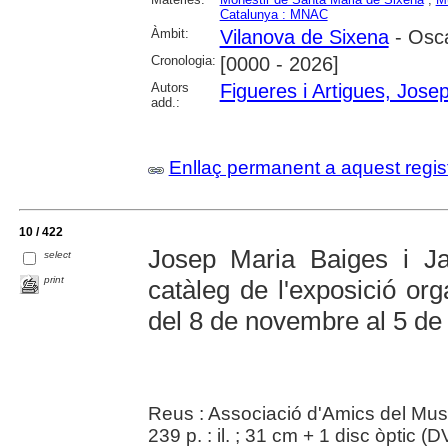
Catalunya : MNAC
Àmbit:
Vilanova de Sixena
- Osc
Cronologia:
[0000 - 2026]
Autors
Figueres i Artigues, Jose
add.:
Enllaç permanent a aquest regis
10 / 422
Josep Maria Baiges i Jan
select
print
catàleg de l'exposició o
del 8 de novembre al 5 d
Reus : Associació d'Amics del Mu
239 p. : il. ; 31 cm + 1 disc òptic (