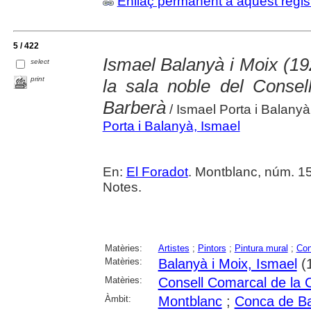
Enllaç permanent a aquest regis
5 / 422
Ismael Balanyà i Moix (19
select
print
la sala noble del Conse
Barberà
/ Ismael Porta i Balanyà
Porta i Balanyà, Ismael
En:
El Foradot
. Montblanc, núm. 152
Notes.
Matèries:
Artistes
;
Pintors
;
Pintura mural
;
Con
Matèries:
Balanyà i Moix, Ismael
(
Matèries:
Consell Comarcal de la 
Àmbit:
Montblanc
;
Conca de B