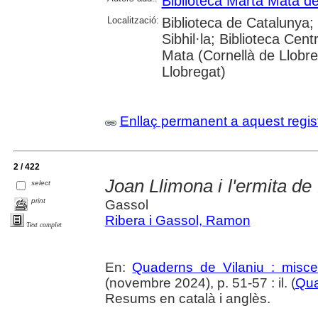
Biblioteca Marta Mata de
Localització:
Biblioteca de Catalunya
Sibhil·la; Biblioteca Cen
Mata (Cornellà de Llobre
Llobregat)
Enllaç permanent a aquest regis
2 / 422
Joan Llimona i l'ermita de
select
print
Gassol
Ribera i Gassol, Ramon
Text complet
En:
Quaderns de Vilaniu : miscel
(novembre 2024), p. 51-57 : il. (
Qua
Resums en català i anglès.