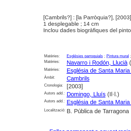
[Cambrils?] : [la Parròquia?], [2003
1 desplegable ; 14 cm
Inclou dades biogràfiques del pinto
Matèries:
Esglésies parroquials
;
Pintura mural
Matèries:
Navarro i Rodón, Llucià
(
Matèries:
Església de Santa Maria
Àmbit:
Cambrils
Cronologia:
[2003]
Autors add.:
Domingo, Lluís
(Il·l.)
Autors add.:
Església de Santa Maria
Localització:
B. Pública de Tarragona