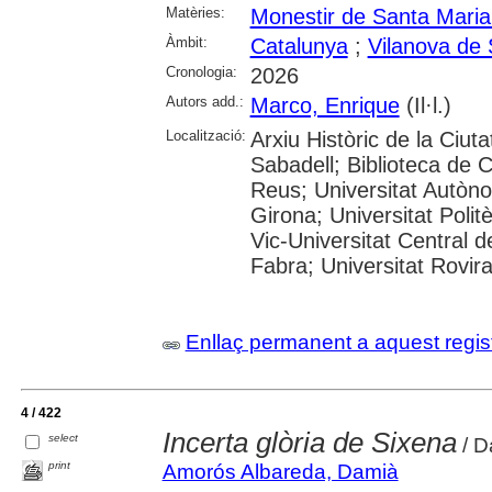
Matèries:
Monestir de Santa Maria
Àmbit:
Catalunya
;
Vilanova de 
Cronologia:
2026
Autors add.:
Marco, Enrique
(Il·l.)
Localització:
Arxiu Històric de la Ciut
Sabadell; Biblioteca de 
Reus; Universitat Autòno
Girona; Universitat Polit
Vic-Universitat Central 
Fabra; Universitat Rovira i
Enllaç permanent a aquest regis
4 / 422
Incerta glòria de Sixena
select
/ D
print
Amorós Albareda, Damià