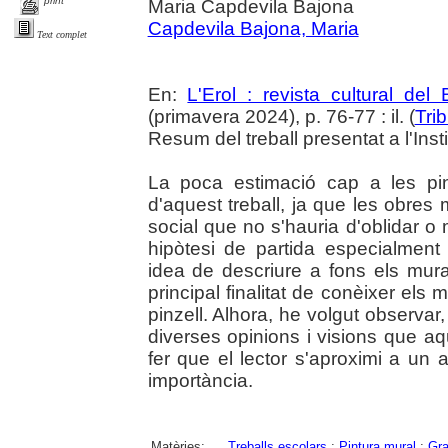
print
Maria Capdevila Bajona
Capdevila Bajona, Maria
Text complet
En:
L'Erol : revista cultural del
(primavera 2024), p. 76-77 : il. (
Tri
Resum del treball presentat a l'Ins
La poca estimació cap a les pin
d'aquest treball, ja que les obres
social que no s'hauria d'oblidar 
hipòtesi de partida especialmen
idea de descriure a fons els mura
principal finalitat de conèixer els m
pinzell. Alhora, he volgut observar,
diverses opinions i visions que a
fer que el lector s'aproximi a un 
importància.
Matèries:
Treballs escolars
;
Pintura mural
;
Gra