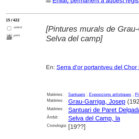
Enllaç permanent a aquest regis
15 / 422
[Pintures murals de Grau-
select
print
Selva del camp]
En:
Serra d'or portantveu del Chor
Matèries:
Santuaris
;
Exposicions artístiques
;
Pi
Matèries:
Grau-Garriga, Josep
(192
Matèries:
Santuari de Paret Delgad
Àmbit:
Selva del Camp, la
Cronologia:
[19??]