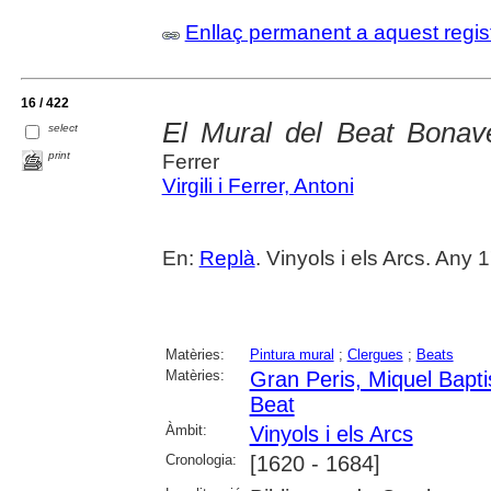
Enllaç permanent a aquest regis
16 / 422
El Mural del Beat Bonav
select
print
Ferrer
Virgili i Ferrer, Antoni
En:
Replà
. Vinyols i els Arcs. Any 
Matèries:
Pintura mural
;
Clergues
;
Beats
Matèries:
Gran Peris, Miquel Bapti
Beat
Àmbit:
Vinyols i els Arcs
Cronologia:
[1620 - 1684]