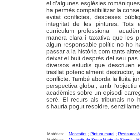
el d'algunes esglésies romàniques -
ha permès compatibilitzar la cons
evitat conflictes, despeses públ
integritat de les pintures. Tots
currículum professional i acadèm
manera clara i taxativa que les p
algun responsable polític no ho h
passar a la història com tants altr
deixat el buit després del seu pas.
diversos estudis que descriuen el
trasllat potencialment destructor, a
conflicte. També aborda la lluita ju
perspectiva global, amb l'objectiu
acadèmics sobre un episodi carreg
serè. El recurs als tribunals no 
s'hauria pogut resoldre, senzillamen
Matèries:
Monestirs
;
Pintura mural
;
Restauració
Matèries:
Monestir de Santa Maria de Sixena
;
M