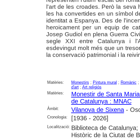
l'art de les croades. Però la seva hi
les ha convertides en un símbol de
identitat a Espanya. Des de l'inc
heroicament per un equip de catala
Josep Gudiol en plena Guerra Civil E
segle XXI entre Catalunya i l'
esdevingut molt més que un tresor 
la conservació patrimonial i la reivind
Matèries:
Monestirs
;
Pintura mural
;
Romànic
d'art
;
Art religiós
Matèries:
Monestir de Santa Maria
de Catalunya : MNAC
Àmbit:
Vilanova de Sixena
- Os
Cronologia:
[1936 - 2026]
Localització:
Biblioteca de Catalunya;
Històric de la Ciutat de