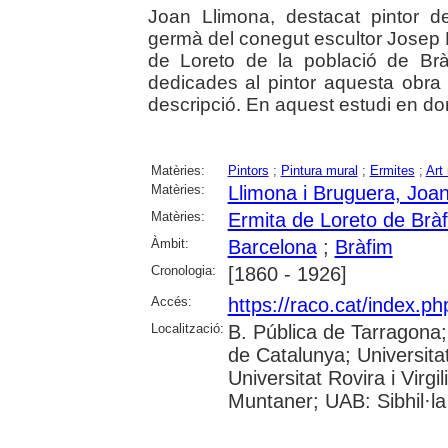
Joan Llimona, destacat pintor d
germà del conegut escultor Josep L
de Loreto de la població de Brà
dedicades al pintor aquesta obr
descripció. En aquest estudi en don
Matèries:
Pintors
;
Pintura mural
;
Ermites
;
Art 
Matèries:
Llimona i Bruguera, Joa
Matèries:
Ermita de Loreto de Brà
Àmbit:
Barcelona
;
Bràfim
Cronologia:
[1860 - 1926]
Accés:
https://raco.cat/index.p
Localització:
B. Pública de Tarragona
de Catalunya; Universita
Universitat Rovira i Virgi
Muntaner; UAB: Sibhil·la