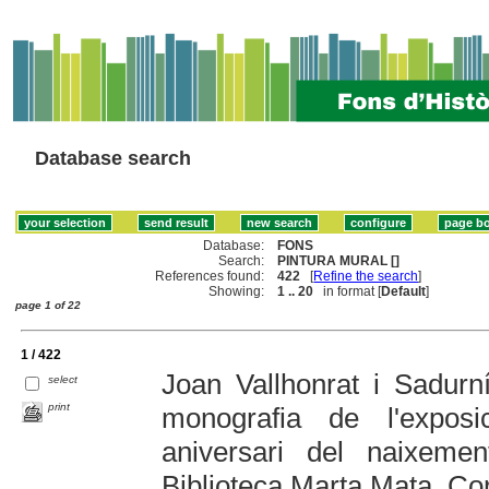
Database search
Database:
FONS
Search:
PINTURA MURAL []
References found:
422
[
Refine the search
]
Showing:
1 .. 20
in format [
Default
]
page 1 of 22
1 / 422
Joan Vallhonrat i Sadurn
select
print
monografia de l'expo
aniversari del naixemen
Biblioteca Marta Mata. Cor