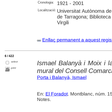
Cronologia:
1921 - 2001
Localització:
Universitat Autònoma de 
de Tarragona; Biblioteca 
Virgili
Enllaç permanent a aquest regis
6 / 422
Ismael Balanyà i Moix i l
select
print
mural del Consell Comarc
Porta i Balanyà, Ismael
En:
El Foradot
. Montblanc, núm. 152
Notes.