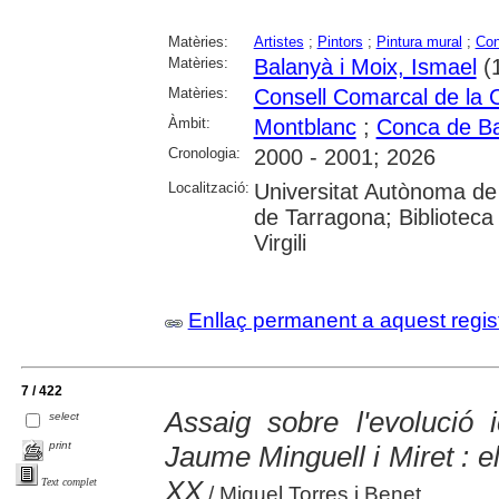
Matèries:
Artistes
;
Pintors
;
Pintura mural
;
Con
Matèries:
Balanyà i Moix, Ismael
(
Matèries:
Consell Comarcal de la 
Àmbit:
Montblanc
;
Conca de B
Cronologia:
2000 - 2001; 2026
Localització:
Universitat Autònoma de 
de Tarragona; Biblioteca 
Virgili
Enllaç permanent a aquest regis
7 / 422
Assaig sobre l'evolució 
select
print
Jaume Minguell i Miret : e
XX
Text complet
/ Miquel Torres i Benet