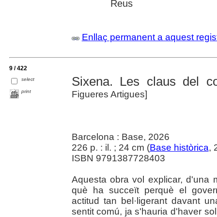
Reus
Enllaç permanent a aquest regis
9 / 422
Sixena. Les claus del con
select
print
Figueres Artigues]
Barcelona : Base, 2026
226 p. : il. ; 24 cm (
Base històrica
,
ISBN 9791387728403
Aquesta obra vol explicar, d'una m
què ha succeït perquè el gover
actitud tan bel·ligerant davant u
sentit comú, ja s'hauria d'haver s