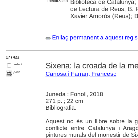
Localització:
Biblioteca de Catalunya; U
de Lectura de Reus; B. P
Xavier Amorós (Reus); B
Enllaç permanent a aquest regis
17 / 422
Sixena: la croada de la m
select
print
Canosa i Farran, Francesc
Juneda : Fonoll, 2018
271 p. ; 22 cm
Bibliografia.
Aquest no és un llibre sobre la g
conflicte entre Catalunya i Arag
pintures murals del monestir de Si