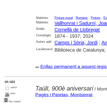
Matèries:
Pintura mural
;
Romànic
;
Pintors
;
Ex
Matèries:
Vallhonrat i Sadurní, Joa
Àmbit:
Cornellà de Llobregat
Cronologia:
1874 - 1937; 2024
Autors add.:
Camps i Sòria, Jordi
;
Ar
Localització:
Biblioteca de Catalunya
Enllaç permanent a aquest regis
19 / 422
Taüll, 900è aniversari
select
/ Mont
print
Pagès i Paretas, Montserrat
Text complet