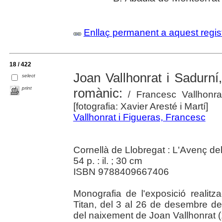
Enllaç permanent a aquest regis
18 / 422
Joan Vallhonrat i Sadurní
select
print
romànic:
/ Francesc Vallhonra
[fotografia: Xavier Aresté i Martí]
Vallhonrat i Figueras, Francesc
Cornellà de Llobregat : L'Avenç del
54 p. : il. ; 30 cm
ISBN 9788409667406
Monografia de l'exposició realitz
Titan, del 3 al 26 de desembre d
del naixement de Joan Vallhonrat 