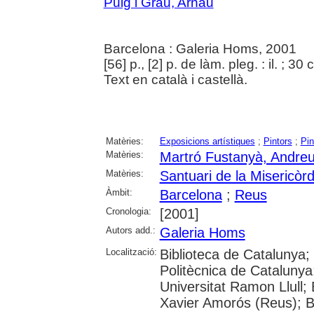
Puig i Grau, Arnau
Barcelona : Galeria Homs, 2001
[56] p., [2] p. de làm. pleg. : il. ; 30
Text en català i castellà.
Matèries:
Exposicions artístiques
;
Pintors
;
Pin
Matèries:
Martró Fustanyà, Andre
Matèries:
Santuari de la Misericòr
Àmbit:
Barcelona
;
Reus
Cronologia:
[2001]
Autors add.:
Galeria Homs
Localització:
Biblioteca de Catalunya; 
Politècnica de Catalunya
Universitat Ramon Llull;
Xavier Amorós (Reus); B