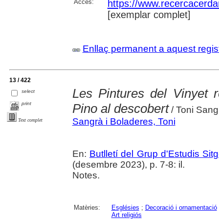
Accés:
https://www.recercacerdan
[exemplar complet]
Enllaç permanent a aquest regis
13 / 422
Les Pintures del Vinyet r
select
print
Pino al descobert
/ Toni Sang
Sangrà i Boladeres, Toni
Text complet
En:
Butlletí del Grup d'Estudis Sit
(desembre 2023), p. 7-8: il.
Notes.
Matèries:
Esglésies
;
Decoració i ornamentació
Art religiós