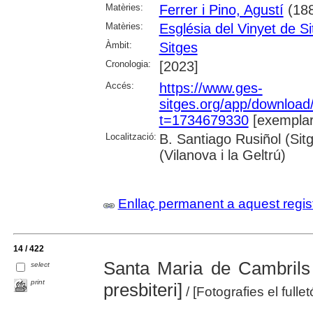
Matèries:
Ferrer i Pino, Agustí
(188
Matèries:
Església del Vinyet de S
Àmbit:
Sitges
Cronologia:
[2023]
Accés:
https://www.ges-
sitges.org/app/downloa
t=1734679330
[exemplar
Localització:
B. Santiago Rusiñol (Sit
(Vilanova i la Geltrú)
Enllaç permanent a aquest regis
14 / 422
Santa Maria de Cambrils 
select
print
presbiteri]
/ [Fotografies el full