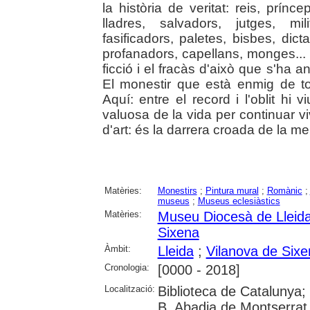
la història de veritat: reis, prínc
lladres, salvadors, jutges, mili
fasificadors, paletes, bisbes, dict
profanadors, capellans, monges...
ficció i el fracàs d'això que s'ha
El monestir que està enmig de to
Aquí: entre el record i l'oblit hi
valuosa de la vida per continuar v
d'art: és la darrera croada de la mem
Matèries:
Monestirs
;
Pintura mural
;
Romànic
;
museus
;
Museus eclesiàstics
Matèries:
Museu Diocesà de Lleid
Sixena
Àmbit:
Lleida
;
Vilanova de Sixe
Cronologia:
[0000 - 2018]
Localització:
Biblioteca de Catalunya;
B. Abadia de Montserrat