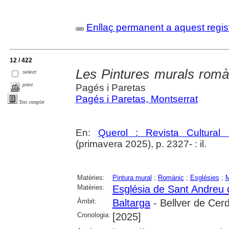
Enllaç permanent a aquest regis
12 / 422
Les Pintures murals romà
select
print
Pagés i Paretas
Pagés i Paretas, Montserrat
Text complet
En:
Querol : Revista Cultural
(primavera 2025), p. 2327- : il.
Matèries:
Pintura mural
;
Romànic
;
Esglésies
;
M
Matèries:
Església de Sant Andreu 
Àmbit:
Baltarga
- Bellver de Cer
Cronologia:
[2025]