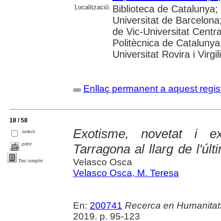
Localització:
Biblioteca de Catalunya;
Universitat de Barcelona;
de Vic-Universitat Centra
Politècnica de Catalunya
Universitat Rovira i Virgil
Enllaç permanent a aquest regis
18 / 58
Exotisme, novetat i ex
select
print
Tarragona al llarg de l'últ
Velasco Osca
Text complet
Velasco Osca, M. Teresa
En:
200741
Recerca en Humanitat
2019. p. 95-123