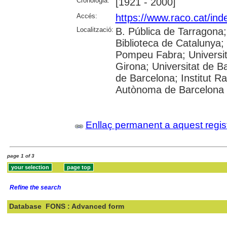
Cronologia:
[1921 - 2000]
Accés:
https://www.raco.cat/ind
Localització:
B. Pública de Tarragona
Biblioteca de Catalunya; U
Pompeu Fabra; Universita
Girona; Universitat de Ba
de Barcelona; Institut R
Autònoma de Barcelona
Enllaç permanent a aquest regis
page 1 of 3
Refine the search
Database
FONS : Advanced form