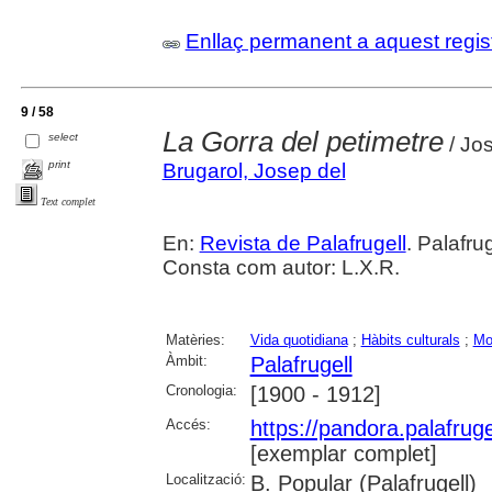
Enllaç permanent a aquest regis
9 / 58
La Gorra del petimetre
select
/ Jos
print
Brugarol, Josep del
Text complet
En:
Revista de Palafrugell
. Palafru
Consta com autor: L.X.R.
Matèries:
Vida quotidiana
;
Hàbits culturals
;
Mo
Àmbit:
Palafrugell
Cronologia:
[1900 - 1912]
Accés:
https://pandora.palafru
[exemplar complet]
Localització:
B. Popular (Palafrugell)