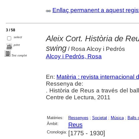
Enllaç permanent a aquest regis
3 / 58
Aleix Cort. Història de Reus
select
print
swing
/ Rosa Alcoy i Pedrós
Alcoy i Pedrós, Rosa
Text complet
En:
Matèria : revista internacional d
Ressenya de:
. Història de Reus a través del ball
Centre de Lectura, 2011
Matèries:
Ressenyes
;
Societat
;
Música
;
Balls 
Àmbit:
Reus
Cronologia:
[1775 - 1930]