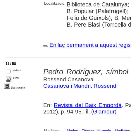
Localització:
Biblioteca de Catalunya;
B. Popular (Palafrugell);
Feliu de Guíxols); B. Me
B. Pere Blasi (Torroella 
Enllaç permanent a aquest regis
11 / 58
Pedro Rodríguez, símbol 
select
print
Rossend Casanova
Casanova i Mandri, Rossend
Text complet
En:
Revista del Baix Empordà
. P
2012), p. 94-95 : il. (
Glamour
)
Matèries:
Modes
;
Disseny de moda
;
Modistes