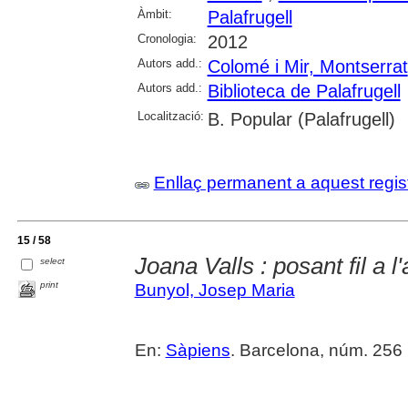
Àmbit:
Palafrugell
Cronologia:
2012
Autors add.:
Colomé i Mir, Montserrat
Autors add.:
Biblioteca de Palafrugell
Localització:
B. Popular (Palafrugell)
Enllaç permanent a aquest regis
15 / 58
Joana Valls : posant fil a l'
select
print
Bunyol, Josep Maria
En:
Sàpiens
. Barcelona, núm. 256 (ju