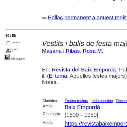
Enllaç permanent a aquest regis
10 / 58
Vestits i balls de festa maj
select
print
Masana i Ribas, Rosa M.
Text complet
En:
Revista del Baix Empordà
. Pa
il. (
El tema
. Aquelles festes majors
Notes.
Matèries:
Festes majors
;
Indumentària
;
Danse
Àmbit:
Baix Empordà
Cronologia:
[1800 - 1950]
Accés:
https://revistabaixempo