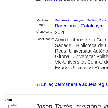
Matèries:
Botigues i comerços
;
Modes
;
Dona
Àmbit:
Barcelona
;
Catalunya
Cronologia:
2026
Localització:
Arxiu Històric de la Ciut
Sabadell; Biblioteca de 
Reus; Universitat Autòno
Girona; Universitat Polit
Vic-Universitat Central 
Fabra; Universitat Rovira i
Enllaç permanent a aquest regis
2 / 58
Josep Tarrés, memòria vi
select