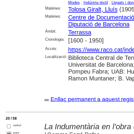
Modes
;
Indústria tèxtil
;
Llegats i don
Matèries:
Tolosa Giralt, Lluís
(1905
Matèries:
Centre de Documentació 
Diputació de Barcelona
Àmbit:
Terrassa
Cronologia:
[1600 - 1950]
Accés:
https://www.raco.cat/ind
Localització:
Biblioteca Central de Ter
Universitat de Barcelona;
Pompeu Fabra; UAB: Huma
Ramon Muntaner; B. Vapo
Enllaç permanent a aquest regis
20 / 58
La Indumentària en l'obra 
select
print