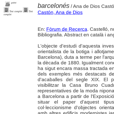
print
barcelonés
/ Ana de Dios Cast
Castón, Ana de Dios
Text complet
Text
complet
En:
Fòrum de Recerca
. Castelló, 
Bibliografia. Abstract en català i an
L'objecte d'estudi d'aquesta inve
orientalista de la botiga i allot
Barcelona), duta a terme per l'ar
la dècada de 1880. Igualment co
ha sigut encara massa tractada en
dels exemples més destacats de
d'acaballes del segle XIX. El pr
visibilitzar la Casa Bruno Cu
representatives de la moda nipon
a Barcelona a partir de l'Exposic
situar el paper d'aquest tipu
col·leccionisme d'objectes orienta
amb altres edificis modernistes j