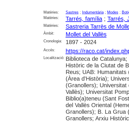
Matèries:
Sastres
;
Indumentària
;
Modes
;
Boti
Matèries:
Tarrés, família
;
Tarrés, 
Matèries:
Sastreria Tarrès de Molle
Àmbit:
Mollet del Vallès
Cronologia:
1897 - 2024
Accés:
https://raco.cat/index.p
Localització:
Biblioteca de Catalunya;
Històric de la Ciutat de
Reus; UAB: Humanitats 
(Àrea d'Història); Univer
(Granollers); Universitat
Vallès); Universitat Pompe
Biblio(a)teneu (Sant Fos
del Vallès Oriental (He
Granollers); B. La Grua 
Granollers; Arxiu Històri