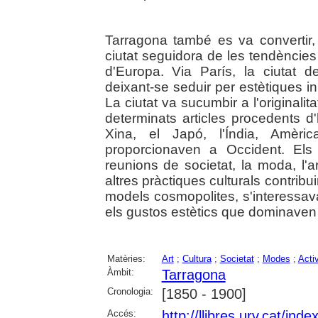
Tarragona també es va convertir, 
ciutat seguidora de les tendències 
d'Europa. Via París, la ciutat 
deixant-se seduir per estètiques i
La ciutat va sucumbir a l'originalit
determinats articles procedents d'
Xina, el Japó, l'Índia, Amèri
proporcionaven a Occident. Els 
reunions de societat, la moda, l'ar
altres pràctiques culturals contri
models cosmopolites, s'interessava
els gustos estètics que dominaven l
Matèries:
Art
;
Cultura
;
Societat
;
Modes
;
Activ
Àmbit:
Tarragona
Cronologia:
[1850 - 1900]
Accés:
http://llibres.urv.cat/in