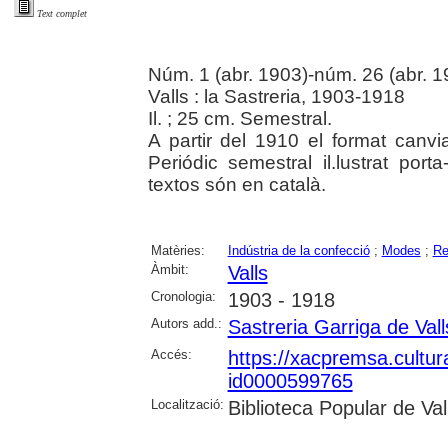
Text complet
Núm. 1 (abr. 1903)-núm. 26 (abr. 1
Valls : la Sastreria, 1903-1918
Il. ; 25 cm. Semestral.
A partir del 1910 el format canvi
Periódic semestral il.lustrat por
textos són en català.
Matèries:
Indústria de la confecció
;
Modes
;
Re
Àmbit:
Valls
Cronologia:
1903 - 1918
Autors add.:
Sastreria Garriga de Vall
Accés:
https://xacpremsa.cultu
id0000599765
Localització:
Biblioteca Popular de Val