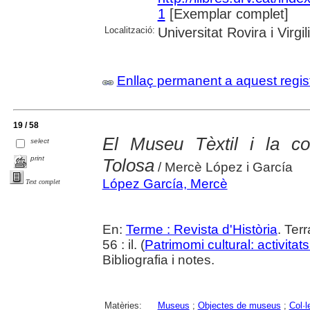
1
[Exemplar complet]
Localització:
Universitat Rovira i Virgili
Enllaç permanent a aquest regis
19 / 58
El Museu Tèxtil i la col
select
print
Tolosa
/ Mercè López i García
López García, Mercè
Text complet
En:
Terme : Revista d'Història
. Ter
56 : il. (
Patrimomi cultural: activitats 
Bibliografia i notes.
Matèries:
Museus
;
Objectes de museus
;
Col·l