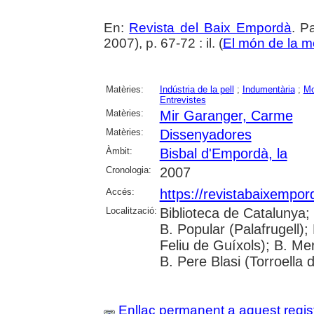
En:
Revista del Baix Empordà
. P
2007), p. 67-72 : il. (
El món de la 
Matèries:
Indústria de la pell
;
Indumentària
;
M
Entrevistes
Matèries:
Mir Garanger, Carme
Matèries:
Dissenyadores
Àmbit:
Bisbal d'Empordà, la
Cronologia:
2007
Accés:
https://revistabaixempo
Localització:
Biblioteca de Catalunya;
B. Popular (Palafrugell);
Feliu de Guíxols); B. Me
B. Pere Blasi (Torroella 
Enllaç permanent a aquest regis