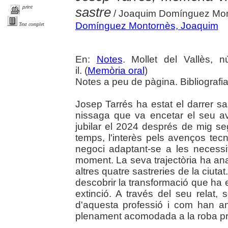
print
sastre
/ Joaquim Domínguez Mo
Domínguez Montornès, Joaquim
Text complet
En:
Notes
. Mollet del Vallès, 
il. (
Memòria oral
)
Notes a peu de pàgina. Bibliografi
Josep Tarrés ha estat el darrer sa
nissaga que va encetar el seu a
jubilar el 2024 després de mig se
temps, l'interès pels avenços tecn
negoci adaptant-se a les necessita
moment. La seva trajectòria ha ana
altres quatre sastreries de la ciut
descobrir la transformació que ha 
extinció. A través del seu relat,
d'aquesta professió i com han an
plenament acomodada a la roba pr