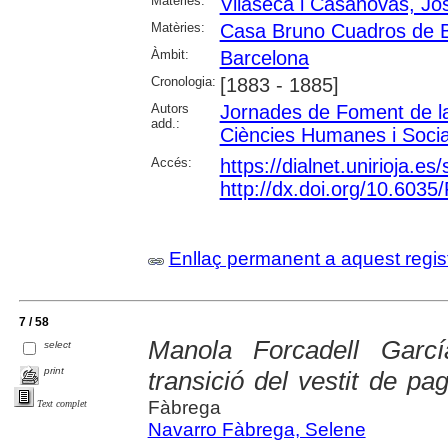
Matèries:
Vilaseca i Casanovas, Jo
Matèries:
Casa Bruno Cuadros de 
Àmbit:
Barcelona
Cronologia:
[1883 - 1885]
Autors
Jornades de Foment de la 
add.:
Ciències Humanes i Socia
Accés:
https://dialnet.unirioja.e
http://dx.doi.org/10.603
Enllaç permanent a aquest regis
7 / 58
Manola Forcadell Garc
select
print
transició del vestit de p
Fàbrega
Text complet
Navarro Fàbrega, Selene