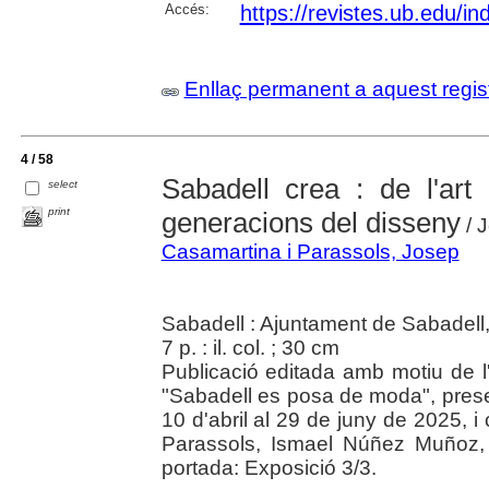
Accés:
https://revistes.ub.edu/in
Enllaç permanent a aquest regis
4 / 58
Sabadell crea : de l'art 
select
print
generacions del disseny
/ 
Casamartina i Parassols, Josep
Sabadell : Ajuntament de Sabadell,
7 p. : il. col. ; 30 cm
Publicació editada amb motiu de l'
"Sabadell es posa de moda", prese
10 d'abril al 29 de juny de 2025, 
Parassols, Ismael Núñez Muñoz,
portada: Exposició 3/3.