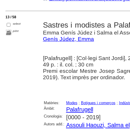
13 / 58
Sastres i modistes a Palafrug
select
print
Emma Genís Júdez i Salma el Asso
Genís Júdez, Emma
[Palafrugell] : [Col·legi Sant Jordi],
49 p. : il. col. ; 30 cm
Premi escolar Mestre Josep Sagr
2019). Text imprès per ordinador.
Matèries:
Modes
;
Botigues i comerços
;
Indúst
Àmbit:
Palafrugell
Cronologia:
[0000 - 2019]
Autors add.:
Assouli Haouzi, Salma el