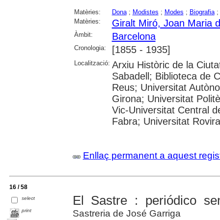
Matèries:
Dona
;
Modistes
;
Modes
;
Biografia
Matèries:
Giralt Miró, Joan Maria d
Àmbit:
Barcelona
Cronologia:
[1855 - 1935]
Localització:
Arxiu Històric de la Ciut
Sabadell; Biblioteca de 
Reus; Universitat Autòno
Girona; Universitat Polit
Vic-Universitat Central 
Fabra; Universitat Rovira i
Enllaç permanent a aquest regis
16 / 58
El Sastre : periódico se
select
print
Sastreria de José Garriga