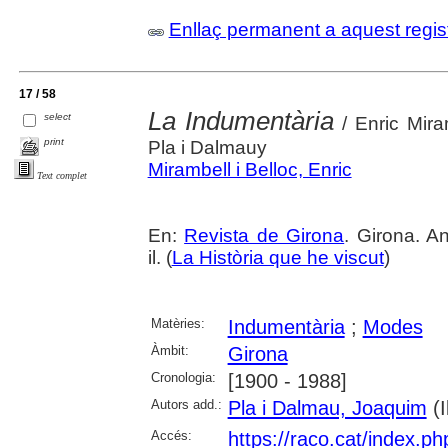
Enllaç permanent a aquest regis
17 / 58
La Indumentària
select
/ Enric Miram
print
Pla i Dalmauy
Mirambell i Belloc, Enric
Text complet
En:
Revista de Girona
. Girona. A
il. (
La Història que he viscut
)
Matèries:
Indumentària
;
Modes
Àmbit:
Girona
Cronologia:
[1900 - 1988]
Autors add.:
Pla i Dalmau, Joaquim
(Il
Accés:
https://raco.cat/index.p