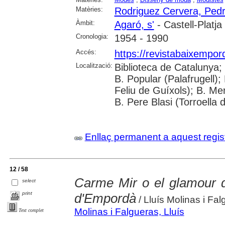
Matèries:
Rodriguez Cervera, Ped
Àmbit:
Agaró, s'
- Castell-Platja
Cronologia:
1954 - 1990
Accés:
https://revistabaixempo
Localització:
Biblioteca de Catalunya;
B. Popular (Palafrugell);
Feliu de Guíxols); B. Me
B. Pere Blasi (Torroella 
Enllaç permanent a aquest regis
12 / 58
Carme Mir o el glamour de 
select
print
d'Empordà
/ Lluís Molinas i Fa
Molinas i Falgueras, Lluís
Text complet