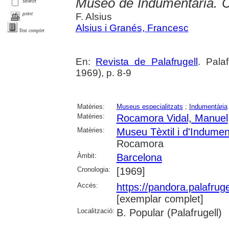
Museo de Indumentaria. 
select
print
F. Alsius
Alsius i Granés, Francesc
Text complet
En:
Revista de Palafrugell
. Pala
1969), p. 8-9
Matèries:
Museus especialitzats
;
Indumentària
Matèries:
Rocamora Vidal, Manuel
Matèries:
Museu Tèxtil i d'Indumen
Rocamora
Àmbit:
Barcelona
Cronologia:
[1969]
Accés:
https://pandora.palafru
[exemplar complet]
Localització:
B. Popular (Palafrugell)