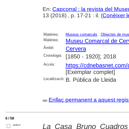
En:
Capcorral : la revista del Mu
13 (2018) , p. 17-21 : il. (
Conèixer l
Matèries:
Museus comarcals
;
Objectes de mu
Matèries:
Museu Comarcal de Cer
Àmbit:
Cervera
Cronologia:
[1850 - 1920]; 2018
Accés:
https://cdnebasnet.com/
[Exemplar complet]
Localització:
B. Pública de Lleida
Enllaç permanent a aquest regis
6 / 58
La Casa Bruno Cuadros 
select