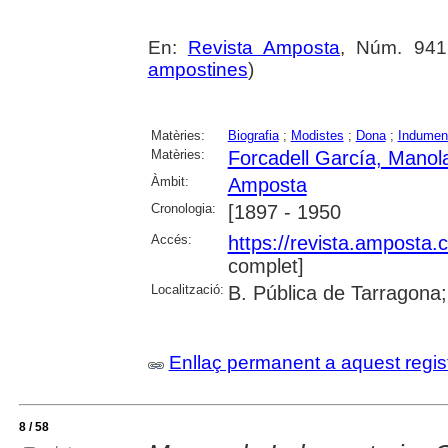
En:
Revista Amposta
, Núm. 941 
ampostines
)
Matèries:
Biografia
;
Modistes
;
Dona
;
Indument
Matèries:
Forcadell García, Manol
Àmbit:
Amposta
Cronologia:
[1897 - 1950
Accés:
https://revista.amposta.
complet]
Localització:
B. Pública de Tarragona;
Enllaç permanent a aquest regis
8 / 58