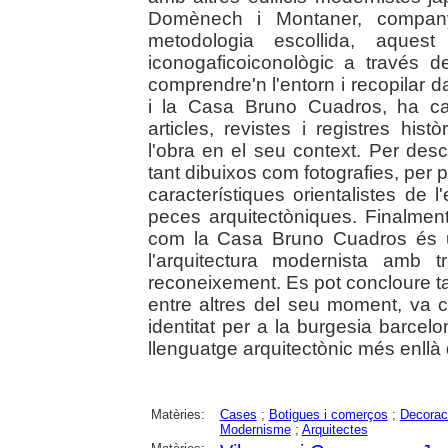
Domènech i Montaner, compan
metodologia escollida, aque
iconogaficoiconològic a través de
comprendre'n l'entorn i recopilar 
i la Casa Bruno Cuadros, ha ca
articles, revistes i registres his
l'obra en el seu context. Per des
tant dibuixos com fotografies, per 
característiques orientalistes de l
peces arquitectòniques. Finalmen
com la Casa Bruno Cuadros és u
l'arquitectura modernista amb 
reconeixement. Es pot concloure t
entre altres del seu moment, va c
identitat per a la burgesia barce
llenguatge arquitectònic més enllà
Matèries:
Cases
;
Botigues i comerços
;
Decorac
Modernisme
;
Arquitectes