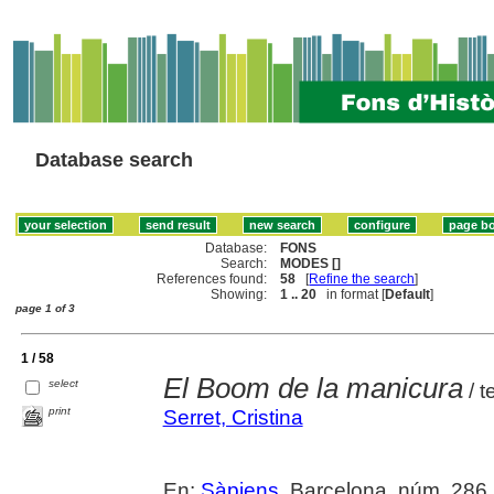
Database search
Database:
FONS
Search:
MODES []
References found:
58
[
Refine the search
]
Showing:
1 .. 20
in format [
Default
]
page 1 of 3
1 / 58
El Boom de la manicura
select
/ t
print
Serret, Cristina
En:
Sàpiens
. Barcelona, núm. 286 (f