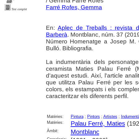
/ Gemma Farré Rofes
Farré Rofes, Gemma
Text complet
En:
Aplec de Treballs : revista
Barberà
. Montblanc, núm. 37 (2019) 
Número Homenatge a Josep M. Gr
Bulló. Bibliografia.
La indumentària dels personatges
ceramista Maties Palau Ferré (
d'aquest estudi. Així, l'article ana
que utilitza Palau Ferré per les s
colors, els estampats i els complem
caracteritzar els diferents perfil.
Matèries:
Pintura
;
Pintors
;
Artistes
;
Indumentà
Matèries:
Palau Ferré, Maties
(192
Àmbit:
Montblanc