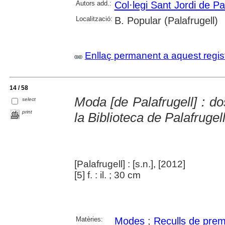
Autors add.:
Col·legi Sant Jordi de Pa
Localització:
B. Popular (Palafrugell)
Enllaç permanent a aquest regis
14 / 58
Moda [de Palafrugell] : d
select
print
la Biblioteca de Palafrugel
[Palafrugell] : [s.n.], [2012]
[5] f. : il. ; 30 cm
Matèries:
Modes
;
Reculls de pre