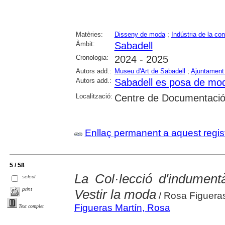
Matèries:
Disseny de moda
;
Indústria de la co
Àmbit:
Sabadell
Cronologia:
2024 - 2025
Autors add.:
Museu d'Art de Sabadell
;
Ajuntament
Autors add.:
Sabadell es posa de mo
Localització:
Centre de Documentació 
Enllaç permanent a aquest regis
5 / 58
La Col·lecció d'indument
select
print
Vestir la moda
/ Rosa Figueras
Figueras Martín, Rosa
Text complet