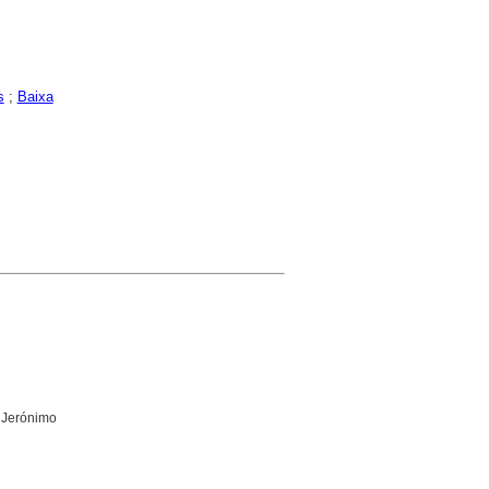
s
;
Baixa
 Jerónimo