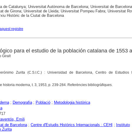
ca de Catalunya; Universitat Autònoma de Barcelona; Universitat de Barcelona
tat de Girona; Universitat de Lleida; Universitat Pompeu Fabra; Universitat Rov
Arxiu Històric de la Ciutat de Barcelona
aquest registre
gico para el estudio de la población catalana de 1553 
 Giralt
 Jerónimo Zurita (C.S.I.C.) : Universidad de Barcelona, Centro de Estudios H
 historia moderna, t. 3, 1953, p. 239-284. Referències bibliogràfiques.
derna
;
Demografia
;
Població
;
Metodologia històrica
ya
717
Raventós, Emili
tat de Barcelona
;
Centre d'Estudis Històrics Internacionals : CEHI
;
Instituto
 Zurita