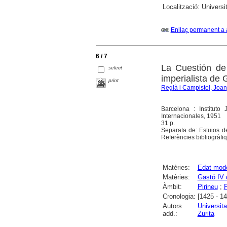
Localització:
Universit
Enllaç permanent a 
6 / 7
La Cuestión de
select
imperialista de 
print
Reglà i Campistol, Joan
Barcelona : Instituto
Internacionales, 1951
31 p.
Separata de: Estuios d
Referències bibliogràfi
Matèries:
Edat mod
Matèries:
Gastó IV 
Àmbit:
Pirineu
;
Cronologia:
[1425 - 1
Autors
Universit
add.:
Zurita