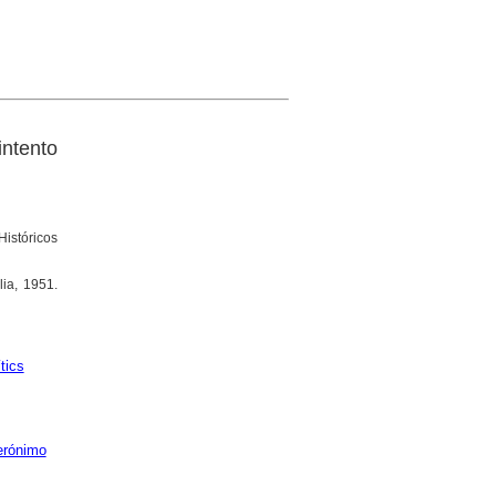
ntento
istóricos
lia, 1951.
tics
Jerónimo