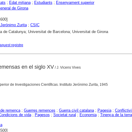
tats
;
Edat mitjana
;
Estudiants
;
Ensenyament superior
eneral de Girona
1600]
o Jerónimo Zurita
;
CSIC
ca de Catalunya; Universitat de Barcelona; Universitat de Girona
aquest registre
remensas en el siglo XV
/ J. Vicens Vives
rior de Investigaciones Científicas. Instituto Jerónimo Zurita, 1945
 de remença
;
Guerres remences
;
Guerra civil catalana
;
Pagesia
;
Conflictivi
Condicions de vida
;
Pagesos
;
Societat rural
;
Economia
;
Tinença de la terra
ya
1500]