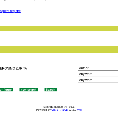
aquest registre
in field:
Search engine: IAH v3.1
Powered by
CISIS
-
ABCD
v2.2.0
Wiki