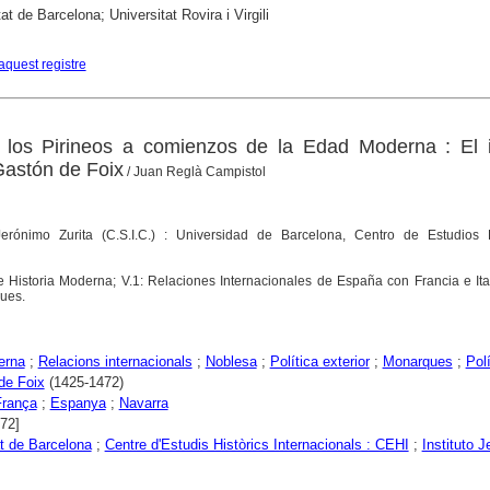
at de Barcelona; Universitat Rovira i Virgili
aquest registre
 los Pirineos a comienzos de la Edad Moderna : El i
Gastón de Foix
/ Juan Reglà Campistol
 Jerónimo Zurita (C.S.I.C.) : Universidad de Barcelona, Centro de Estudios H
e Historia Moderna; V.1: Relaciones Internacionales de España con Francia e Ita
ques.
erna
;
Relacions internacionals
;
Noblesa
;
Política exterior
;
Monarques
;
Polí
de Foix
(1425-1472)
França
;
Espanya
;
Navarra
472]
at de Barcelona
;
Centre d'Estudis Històrics Internacionals : CEHI
;
Instituto 