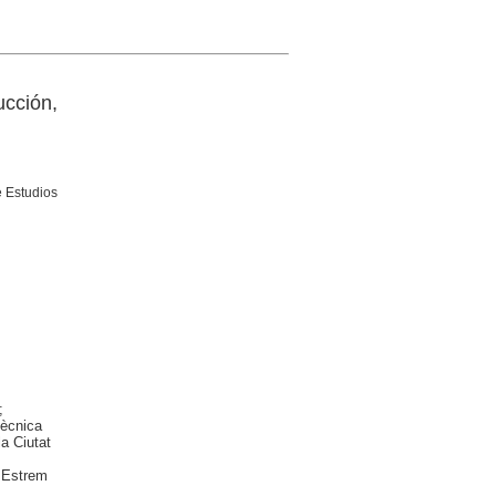
cción,
e Estudios
;
tècnica
la Ciutat
r Estrem