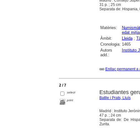
Madrid : Consejo Superi
31 p. ; 25 cm
Separata de: Hispania, 
Matèries:
Numismàt
edat mitj
Àmbit:
Lleida
;
T
Cronologia:
1465
Autors
Instituto 
add.:
Enllaç permanent a 
2 / 7
Estudiantes ger
select
Batlle i Prats, Lluís
print
Madrid : Instituto Jeróni
47 p. ; 24 cm
Separata de: De Hispan
Zurita.