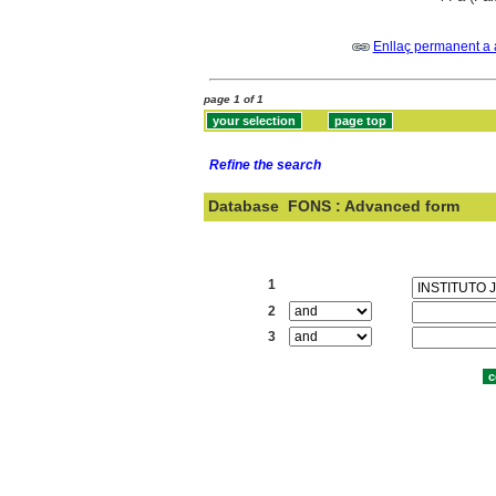
Enllaç permanent a 
page 1 of 1
Refine the search
Database
FONS : Advanced form
Search:
1
2
3