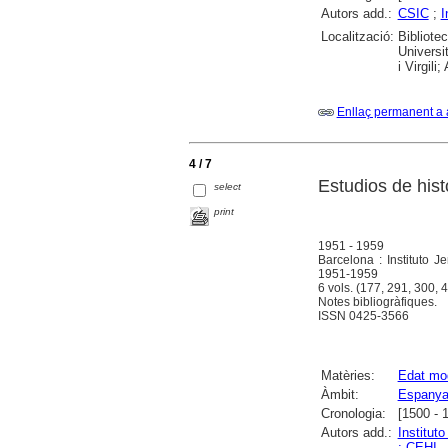
Autors add.:
CSIC
;
I
Localització:
Bibliote
Universi
i Virgili
Enllaç permanent a 
4 / 7
Estudios de his
select
print
1951 - 1959
Barcelona : Instituto J
1951-1959
6 vols. (177, 291, 300, 4
Notes bibliogràfiques.
ISSN 0425-3566
Matèries:
Edat mo
Àmbit:
Espany
Cronologia:
[1500 - 
Autors add.:
Institut
: CEHI