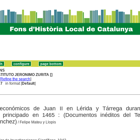
NS
STITUTO JERONIMO ZURITA []
[
Refine the search
]
 7
in format [
Default
]
económicos de Juan II en Lérida y Tárrega duran
l principado en 1465 : (Documentos inéditos del Te
ánchez)
/ Felipe Mateu y Llopis