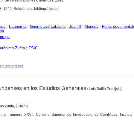
or de Investigaciones Científicas, 1942
8, 1942. Referències bibliogràfiques.
ica
;
Economia
;
Guerra civil catalana
;
Joan II
;
Moneda
;
Fonts documental
ana
àrrega
Jerónimo Zurita
;
CSIC
aquest registre
undenses en los Estudios Generales
/ Luís Batlle Prast[sic]
mo Zurita, [1947?]
ia ; número XXVII. Consejo Superior de Investigaciones Científicas, Instituto