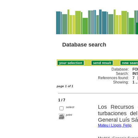
Database search
Database:
FO
Search:
IN
References found:
7
Showing:
1 ..
page 1 of 1
1 / 7
Los Recursos 
select
turbaciones de
print
General Luís S
Mateu i Llopis, Felip