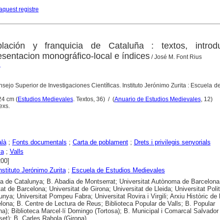
aquest registre
ación y franquicia de Cataluña : textos, introdu
esentacion monográfico-local e índices
/ José M. Font Rius
a
sejo Superior de Investigaciones Científicas. Instituto Jerónimo Zurita : Escuela d
 24 cm (
Estudios Medievales
. Textos, 36) / (
Anuario de Estudios Medievales
, 12)
exs.
alà
;
Fonts documentals
;
Carta de poblament
;
Drets i privilegis senyorials
ya
;
Valls
200]
nstituto Jerónimo Zurita
;
Escuela de Estudios Medievales
ca de Catalunya; B. Abadia de Montserrat; Universitat Autònoma de Barcelona
tat de Barcelona; Universitat de Girona; Universitat de Lleida; Universitat Poli
unya; Universitat Pompeu Fabra; Universitat Rovira i Virgili; Arxiu Històric de 
lona; B. Centre de Lectura de Reus; Biblioteca Popular de Valls; B. Popular
na); Biblioteca Marcel·lí Domingo (Tortosa); B. Municipal i Comarcal Salvado
lset); B. Carles Rahola (Girona)