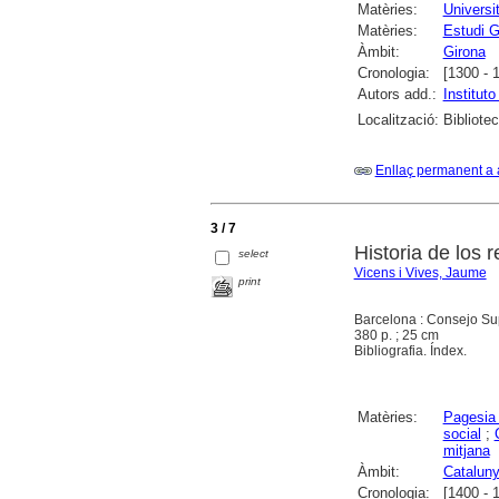
Matèries:
Universi
Matèries:
Estudi G
Àmbit:
Girona
Cronologia:
[1300 - 
Autors add.:
Institut
Localització:
Bibliote
Enllaç permanent a 
3 / 7
Historia de los 
select
Vicens i Vives, Jaume
print
Barcelona : Consejo Supe
380 p. ; 25 cm
Bibliografia. Índex.
Matèries:
Pagesia
social
;
mitjana
Àmbit:
Catalun
Cronologia:
[1400 - 