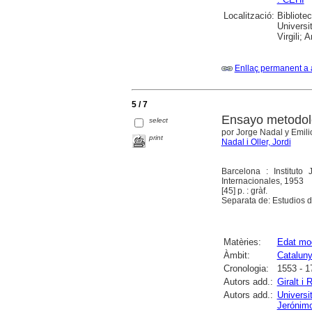
Localització:
Bibliote
Universi
Virgili; 
Enllaç permanent a 
5 / 7
Ensayo metodoló
select
por Jorge Nadal y Emilio
print
Nadal i Oller, Jordi
Barcelona : Instituto
Internacionales, 1953
[45] p. : gràf.
Separata de: Estudios de
Matèries:
Edat mo
Àmbit:
Catalun
Cronologia:
1553 - 1
Autors add.:
Giralt i 
Autors add.:
Universi
Jerónimo