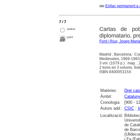
Enllaç permanent a 
7 / 7
Cartas de pobl
select
diplomatario, pr
print
Font i Rius, Josep Mari
Madrid ; Barcelona : Con
Medievales, 1969-1983
3 vol. (1079 p.) : map. ;
2 toms en 3 volums. Índ
ISBN 840005315X
Matèries:
Dret cat
Àmbit:
Catalun
Cronologia:
[900 - 1
Autors add.:
CSIC
;
I
Localització:
Bibliote
Universi
de Catal
de Barce
(Ulldeco
i Fa (Fa