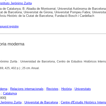
nstituto Jerónimo Zurita
ca de Catalunya; B. Abadia de Montserrat; Universitat Autònoma de Barcelona
tat de Barcelona; Universitat de Girona; Universitat Pompeu Fabra; Universita
; Arxiu Històric de la Ciutat de Barcelona; Fundació Bosch i Cardellach
aquest registre
toria moderna
erónimo Zurita : Universidad de Barcelona, Centro de Estudios Históricos Intern
69, 425, 402 p.) ; 25 cm. Anual.
derna
;
Relacions internacionals
;
Revistes
;
Història
;
Universitats
a
;
Catalunya
1800]
o Jerónimo Zurita
;
Universitat de Barcelona
;
Centre d'Estudis Històrics Intern