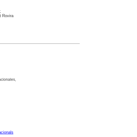
;
t Rovira
acionales,
acionals