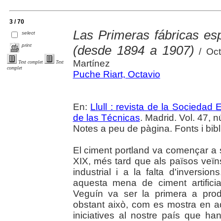
3 / 70
Las Primeras fábricas es
select
print
(desde 1894 a 1907)
/ Oct
Martínez
Text complet
Text
complet
Puche Riart, Octavio
En:
Llull : revista de la Sociedad
de las Técnicas
. Madrid. Vol. 47, n
Notes a peu de pàgina. Fonts i bibl
El ciment portland va començar a s
XIX, més tard que als països veïn
industrial i a la falta d'inversio
aquesta mena de ciment artificia
Veguín va ser la primera a prod
obstant això, com es mostra en aq
iniciatives al nostre país que h