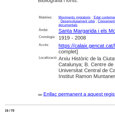
Bibliografia i fonts.
Matèries:
Moviments migratoris
;
Edat contemp
;
Desenvolupament urbà
;
Creixement
documentals
Àmbit:
Santa Margarida i els M
Cronologia:
1919 - 2008
Accés:
https://calaix.gencat.ca
complet]
Localització:
Arxiu Històric de la Ciut
Catalunya; B. Centre de 
Universitat Central de Cat
Institut Ramon Muntane
Enllaç permanent a aquest regis
16 / 70