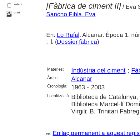
[Fàbrica de ciment II]
select
/ Eva 
print
Sancho Fibla, Eva
En:
Lo Rafal
. Alcanar. Època 1, nú
: il. (
Dossier fàbrica
)
Matèries:
Indústria del ciment
;
Fà
Àmbit:
Alcanar
Cronologia:
1963 - 2003
Localització:
Biblioteca de Catalunya;
Biblioteca Marcel·lí Domi
Virgili; B. Trinitari Fabre
Enllaç permanent a aquest regis