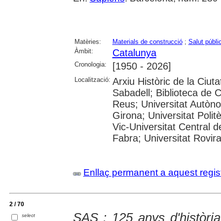
Matèries:
Materials de construcció
;
Salut públi
Àmbit:
Catalunya
Cronologia:
[1950 - 2026]
Localització:
Arxiu Històric de la Ciut
Sabadell; Biblioteca de 
Reus; Universitat Autòno
Girona; Universitat Polit
Vic-Universitat Central 
Fabra; Universitat Rovira i
Enllaç permanent a aquest regis
2 / 70
SAS : 125 anys d'història
select