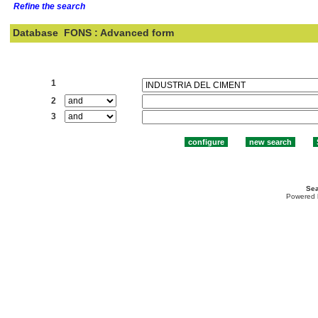
Refine the search
Database
FONS : Advanced form
Search:
1
2
3
Sea
Powered