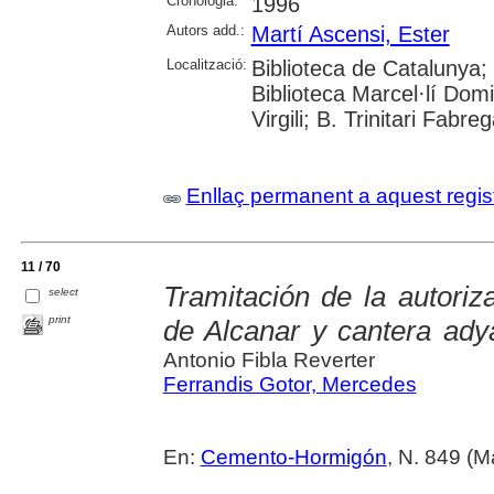
Cronologia:
1996
Autors add.:
Martí Ascensi, Ester
Localització:
Biblioteca de Catalunya;
Biblioteca Marcel·lí Domi
Virgili; B. Trinitari Fabre
Enllaç permanent a aquest regis
11 / 70
Tramitación de la autoriz
select
print
de Alcanar y cantera ady
Antonio Fibla Reverter
Ferrandis Gotor, Mercedes
En:
Cemento-Hormigón
, N. 849 (M