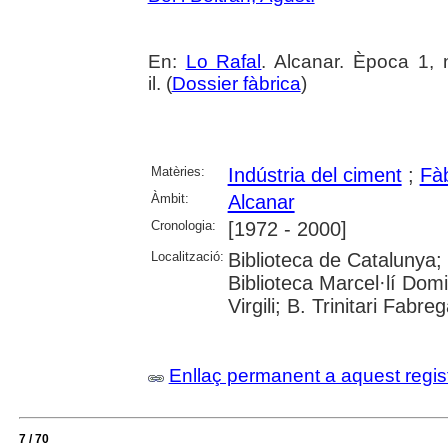
En:
Lo Rafal
. Alcanar. Època 1, 
il. (
Dossier fàbrica
)
Matèries:
Indústria del ciment
;
Fà
Àmbit:
Alcanar
Cronologia:
[1972 - 2000]
Localització:
Biblioteca de Catalunya;
Biblioteca Marcel·lí Domi
Virgili; B. Trinitari Fabre
Enllaç permanent a aquest regis
7 / 70