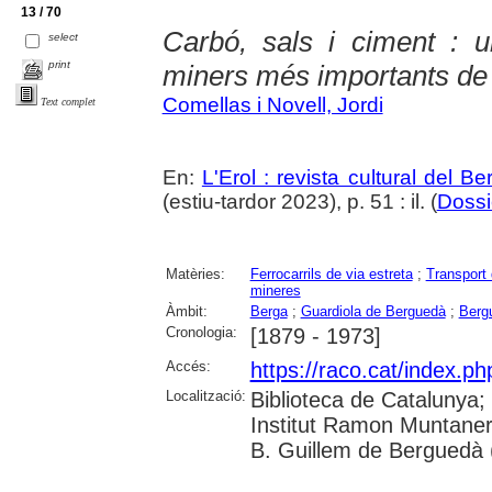
13 / 70
Carbó, sals i ciment : u
select
print
miners més importants de
Comellas i Novell, Jordi
Text complet
En:
L'Erol : revista cultural del B
(estiu-tardor 2023), p. 51 : il. (
Dossi
Matèries:
Ferrocarrils de via estreta
;
Transport
mineres
Àmbit:
Berga
;
Guardiola de Berguedà
;
Berg
Cronologia:
[1879 - 1973]
Accés:
https://raco.cat/index.ph
Localització:
Biblioteca de Catalunya;
Institut Ramon Muntaner
B. Guillem de Berguedà (