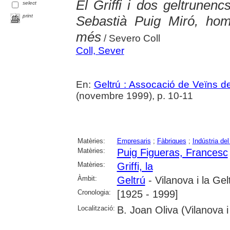
El Griffi i dos geltrunen
select
print
Sebastià Puig Miró, ho
més
/ Severo Coll
Coll, Sever
En:
Geltrú : Assocació de Veïns de
(novembre 1999), p. 10-11
Matèries:
Empresaris
;
Fàbriques
;
Indústria de
Matèries:
Puig Figueras, Francesc
Matèries:
Griffi, la
Àmbit:
Geltrú
- Vilanova i la Gel
Cronologia:
[1925 - 1999]
Localització:
B. Joan Oliva (Vilanova i