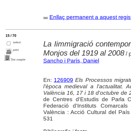
Enllaç permanent a aquest regis
15 / 70
La Iimmigració contempor
select
print
Monjos del 1919 al 2008
/ 
Sancho i París, Daniel
Text complet
En:
126909
Els Processos migrato
l'època medieval a l'actualitat
València 16, 17 i 18 d'octubre de
de Centres d'Estudis de Parla C
Federació d'Instituts Comarcals
València : Acció Cultural del Paí
531