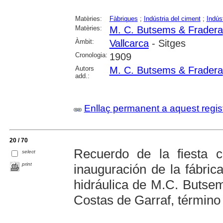
Matèries:
Fàbriques
;
Indústria del ciment
;
Indús
Matèries:
M. C. Butsems & Fradera
Àmbit:
Vallcarca
- Sitges
Cronologia:
1909
Autors
M. C. Butsems & Fradera
add.:
Enllaç permanent a aquest regis
20 / 70
Recuerdo de la fiesta 
select
print
inauguración de la fábric
hidráulica de M.C. Butsem
Costas de Garraf, término