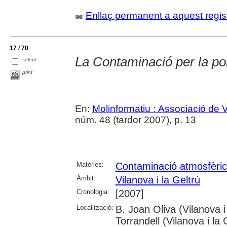
Enllaç permanent a aquest regis
17 / 70
La Contaminació per la pol
select
print
En:
Molinformatiu : Associació de 
núm. 48 (tardor 2007), p. 13
Matèries:
Contaminació atmosfèri
Àmbit:
Vilanova i la Geltrú
Cronologia:
[2007]
Localització:
B. Joan Oliva (Vilanova 
Torrandell (Vilanova i la 