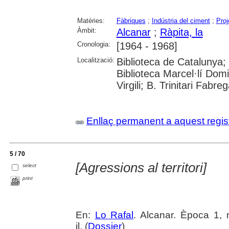
Matèries:
Fàbriques
;
Indústria del ciment
;
Proj
Àmbit:
Alcanar
;
Ràpita, la
Cronologia:
[1964 - 1968]
Localització:
Biblioteca de Catalunya;
Biblioteca Marcel·lí Domi
Virgili; B. Trinitari Fabre
Enllaç permanent a aquest regis
5 / 70
[Agressions al territori]
select
print
En:
Lo Rafal
. Alcanar. Època 1, 
il. (
Dossier
)