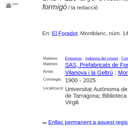
print
formigó
/ la redacció
En:
El Foradot
. Montblanc, núm. 148
Matèries:
Empreses
;
Indústria del ciment
;
Com
Matèries:
SAS, Prefabricats de Fo
Àmbit:
Vilanova i la Geltrú
;
Mon
Cronologia:
1900 - 2025
Localització:
Universitat Autònoma de 
de Tarragona; Biblioteca 
Virgili
Enllaç permanent a aquest regis