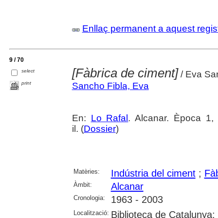
Enllaç permanent a aquest regis
9 / 70
[Fàbrica de ciment]
select
/ Eva San
print
Sancho Fibla, Eva
En:
Lo Rafal
. Alcanar. Època 1,
il. (
Dossier
)
Matèries:
Indústria del ciment
;
Fà
Àmbit:
Alcanar
Cronologia:
1963 - 2003
Localització:
Biblioteca de Catalunya;