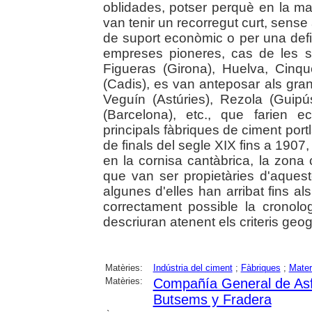
oblidades, potser perquè en la ma
van tenir un recorregut curt, sense 
de suport econòmic o per una defi
empreses pioneres, cas de les s
Figueras (Girona), Huelva, Cinq
(Cadis), es van anteposar als gra
Veguín (Astúries), Rezola (Guip
(Barcelona), etc., que farien 
principals fàbriques de ciment po
de finals del segle XIX fins a 1907,
en la cornisa cantàbrica, la zona ca
que van ser propietàries d'aquest
algunes d'elles han arribat fins als
correctament possible la cronolo
descriuran atenent els criteris geog
Matèries:
Indústria del ciment
;
Fàbriques
;
Mater
Matèries:
Compañía General de Asfa
Butsems y Fradera