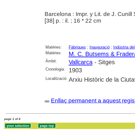
Barcelona : Impr. y Lit. de J. Cunill
[38] p. : il. ; 16 * 22 cm
Matèries:
Fàbriques
;
Inauguració
;
Indústria de
Matèries:
M. C. Butsems & Frader
Àmbit:
Vallcarca
- Sitges
Cronologia:
1903
Localització:
Arxiu Històric de la Ciut
Enllaç permanent a aquest regis
page 1 of 4