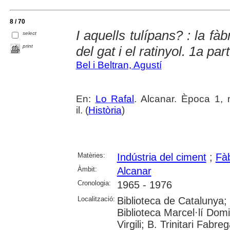
8 / 70
I aquells tulípans? : la fàb
select
print
del gat i el ratinyol. 1a pa
Bel i Beltran, Agustí
En:
Lo Rafal
. Alcanar. Època 1, 
il. (
Història
)
Matèries:
Indústria del ciment
;
Fà
Àmbit:
Alcanar
Cronologia:
1965 - 1976
Localització:
Biblioteca de Catalunya;
Biblioteca Marcel·lí Domi
Virgili; B. Trinitari Fabre