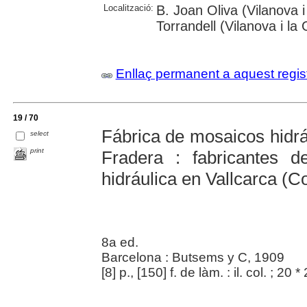
Localització:
B. Joan Oliva (Vilanova 
Torrandell (Vilanova i la 
Enllaç permanent a aquest regis
19 / 70
Fábrica de mosaicos hidrá
select
print
Fradera : fabricantes 
hidráulica en Vallcarca (C
8a ed.
Barcelona : Butsems y C, 1909
[8] p., [150] f. de làm. : il. col. ; 20 