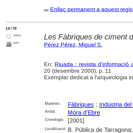
Enllaç permanent a aquest regis
14 / 70
Les Fàbriques de ciment 
select
print
Pérez Pérez, Miguel S.
En:
Riuada : revista d'informació c
20 (desembre 2000), p. 11
Exemplar dedicat a l'arqueologia ind
Matèries:
Fàbriques
;
Indústria del
Àmbit:
Móra d'Ebre
Cronologia:
[2001]
Localització:
B. Pública de Tarragona