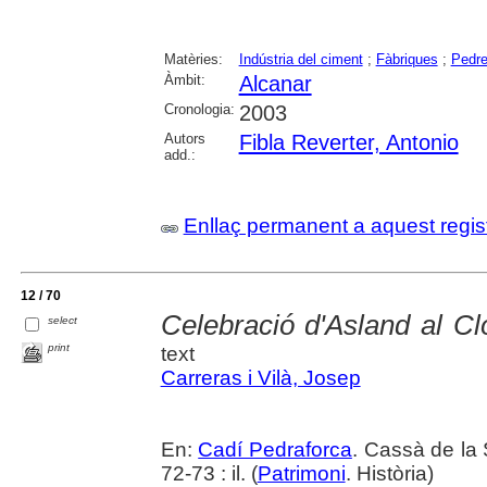
Matèries:
Indústria del ciment
;
Fàbriques
;
Pedre
Àmbit:
Alcanar
Cronologia:
2003
Autors
Fibla Reverter, Antonio
add.:
Enllaç permanent a aquest regis
12 / 70
Celebració d'Asland al Cl
select
print
text
Carreras i Vilà, Josep
En:
Cadí Pedraforca
. Cassà de la 
72-73 : il. (
Patrimoni
. Història)