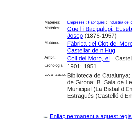
Matèries:
Empreses
;
Fàbriques
;
Indústria del 
Matèries:
Güell i Bacigalupi, Euseb
Josep
(1876-1957)
Matèries:
Fàbrica del Clot del Mor
Castellar de n'Hug
Àmbit:
Coll del Moro, el
- Castel
Cronologia:
1901; 1951
Localització:
Biblioteca de Catalunya; 
de Girona; B. Sala de Le
Municipal (La Bisbal d'
Estragués (Castelló d'E
Enllaç permanent a aquest regis