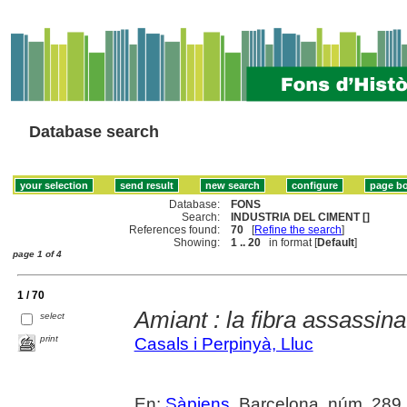
Database search
Database:
FONS
Search:
INDUSTRIA DEL CIMENT []
References found:
70
[
Refine the search
]
Showing:
1 .. 20
in format [
Default
]
page 1 of 4
1 / 70
Amiant : la fibra assassina
select
print
Casals i Perpinyà, Lluc
En:
Sàpiens
. Barcelona, núm. 289 (