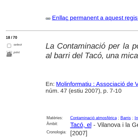
Enllaç permanent a aquest regis
18 / 70
La Contaminació per la po
select
print
al barri del Tacó, una mica
En:
Molinformatiu : Associació de 
núm. 47 (estiu 2007), p. 7-10
Matèries:
Contaminació atmosfèrica
;
Barris
;
In
Àmbit:
Tacó, el
- Vilanova i la G
Cronologia:
[2007]