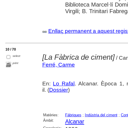
Biblioteca Marcel·lí Domi
Virgili; B. Trinitari Fabre
Enllaç permanent a aquest regis
10 / 70
[La Fàbrica de ciment]
select
/ Car
print
Ferré, Carme
En:
Lo Rafal
. Alcanar. Època 1, 
il. (
Dossier
)
Matèries:
Fàbriques
;
Indústria del ciment
;
Con
Àmbit:
Alcanar