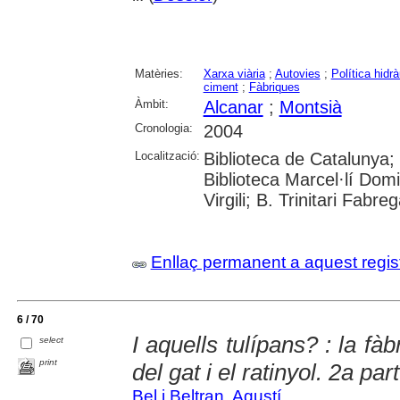
Matèries:
Xarxa viària
;
Autovies
;
Política hidrà
ciment
;
Fàbriques
Àmbit:
Alcanar
;
Montsià
Cronologia:
2004
Localització:
Biblioteca de Catalunya;
Biblioteca Marcel·lí Domi
Virgili; B. Trinitari Fabre
Enllaç permanent a aquest regis
6 / 70
I aquells tulípans? : la fàb
select
print
del gat i el ratinyol. 2a part
Bel i Beltran, Agustí