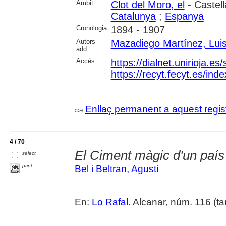
Àmbit:
Clot del Moro, el
- Castell
Catalunya
;
Espanya
Cronologia:
1894 - 1907
Autors
Mazadiego Martínez, Luis
add.:
Accés:
https://dialnet.unirioja.e
https://recyt.fecyt.es/in
Enllaç permanent a aquest regis
4 / 70
El Ciment màgic d'un país
select
print
Bel i Beltran, Agustí
En:
Lo Rafal
. Alcanar, núm. 116 (tard