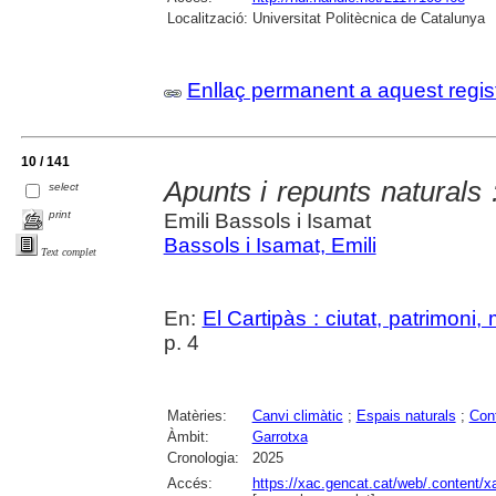
Localització:
Universitat Politècnica de Catalunya
Enllaç permanent a aquest regis
10 / 141
Apunts i repunts naturals 
select
print
Emili Bassols i Isamat
Bassols i Isamat, Emili
Text complet
En:
El Cartipàs : ciutat, patrimoni
p. 4
Matèries:
Canvi climàtic
;
Espais naturals
;
Con
Àmbit:
Garrotxa
Cronologia:
2025
Accés:
https://xac.gencat.cat/web/.content/