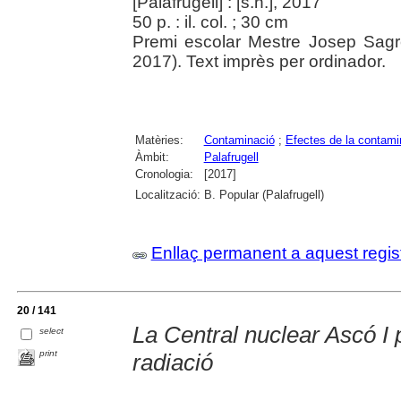
[Palafrugell] : [s.n.], 2017
50 p. : il. col. ; 30 cm
Premi escolar Mestre Josep Sagr
2017). Text imprès per ordinador.
Matèries:
Contaminació
;
Efectes de la contami
Àmbit:
Palafrugell
Cronologia:
[2017]
Localització:
B. Popular (Palafrugell)
Enllaç permanent a aquest regis
20 / 141
La Central nuclear Ascó I 
select
print
radiació