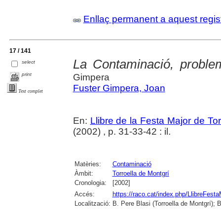
Enllaç permanent a aquest regis
17 / 141
La Contaminació, proble
select
print
Gimpera
Fuster Gimpera, Joan
Text complet
En:
Llibre de la Festa Major de To
(2002) , p. 31-33-42 : il.
Matèries:
Contaminació
Àmbit:
Torroella de Montgrí
Cronologia:
[2002]
Accés:
https://raco.cat/index.php/LlibreFesta
Localització:
B. Pere Blasi (Torroella de Montgrí); 