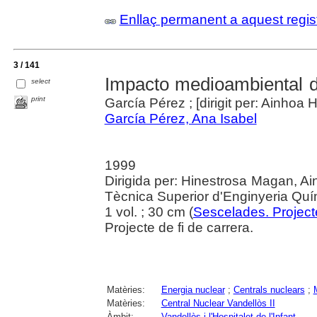
Enllaç permanent a aquest regis
3 / 141
Impacto medioambiental d
select
print
García Pérez ; [dirigit per: Ainhoa
García Pérez, Ana Isabel
1999
Dirigida per: Hinestrosa Magan, Ainh
Tècnica Superior d'Enginyeria Quí
1 vol. ; 30 cm (
Sescelades. Project
Projecte de fi de carrera.
Matèries:
Energia nuclear
;
Centrals nuclears
;
Matèries:
Central Nuclear Vandellòs II
Àmbit:
Vandellòs i l'Hospitalet de l'Infant