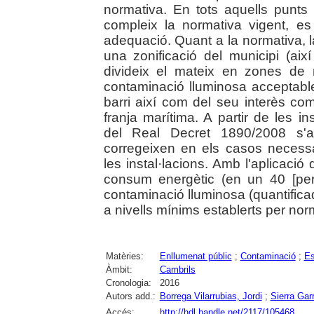
normativa. En tots aquells punts 
compleix la normativa vigent, e
adequació. Quant a la normativa, l
una zonificació del municipi (ai
divideix el mateix en zones de
contaminació lluminosa acceptable,
barri així com del seu interès co
franja marítima. A partir de les 
del Real Decret 1890/2008 s'a
corregeixen en els casos necessa
les instal·lacions. Amb l'aplicació
consum energètic (en un 40 [per
contaminació lluminosa (quantific
a nivells mínims establerts per nor
Matèries:
Enllumenat públic
;
Contaminació
;
Es
Àmbit:
Cambrils
Cronologia:
2016
Autors add.:
Borrega Vilarrubias, Jordi
;
Sierra Gar
Accés:
http://hdl.handle.net/2117/105468