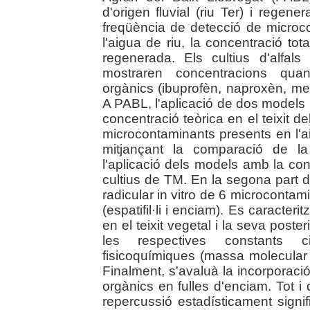
d'origen fluvial (riu Ter) i regen
freqüència de detecció de microc
l'aigua de riu, la concentració tot
regenerada. Els cultius d'alfa
mostraren concentracions quan
orgànics (ibuprofèn, naproxèn, meti
A PABL, l'aplicació de dos models 
concentració teòrica en el teixit d
microcontaminants presents en l'a
mitjançant la comparació de la
l'aplicació dels models amb la co
cultius de TM. En la segona part d
radicular in vitro de 6 microconta
(espatifil·li i enciam). Es caracteri
en el teixit vegetal i la seva poster
les respectives constants ci
fisicoquímiques (massa molecular 
Finalment, s'avaluà la incorporació
orgànics en fulles d'enciam. Tot i 
repercussió estadísticament signif