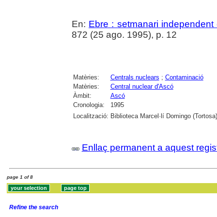
En:
Ebre : setmanari independent 
872 (25 ago. 1995), p. 12
Matèries:
Centrals nuclears
;
Contaminació
Matèries:
Central nuclear d'Ascó
Àmbit:
Ascó
Cronologia:
1995
Localització:
Biblioteca Marcel·lí Domingo (Tortosa
Enllaç permanent a aquest regis
page 1 of 8
Refine the search