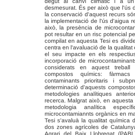
degut al canvi climàtic i a un 
desmesurat. És per això que l'ús d
la conservació d'aquest recurs só
la implementació de l'ús d'aigua r
això, la presència de microcont
pot resultar en un risc potencial pe
compilat en aquesta Tesi es divide
centra en l'avaluació de la qualitat
el seu impacte en els respectiu
incorporació de microcontaminant
considerats en aquest treball
compostos químics: fàrmacs 
contaminants prioritaris i sub
determinació d'aquests compostos
metodologies analítiques anter
recerca. Malgrat això, en aquesta
metodologia analítica espec
microcontamiannts orgànics en mate
Tesi s'avaluà la qualitat química 
dos zones agrícoles de Catalunya
Agrari del Baix Llobregat (PAB