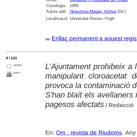
Cronologia:
1999
Autors add.:
Hinestrosa Magan, Ainhoa
(Dir.)
Localització:
Universitat Rovira i Virgili
Enllaç permanent a aquest regis
4 / 141
L'Ajuntament prohibeix a
select
print
manipulant cloroacetat d
provoca la contaminació d
S'han blaït els avellaners 
pagesos afectats
/ Redacció
En:
Om : revista de Riudoms
. Any