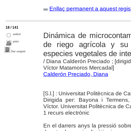
Enllaç permanent a aquest regis
18 / 141
Dinámica de microcontam
select
print
de riego agrícola y su 
especies vegetales de int
Text complet
/ Diana Calderón Preciado ; [dirig
Víctor Matamoros Mercadal]
Calderón Preciado, Diana
[S.l.] : Universitat Politècnica de 
Dirigida per: Bayona i Termens
Víctor. Universitat Politècnica de 
1 recurs electrònic
En el darrers anys la pressió sobr