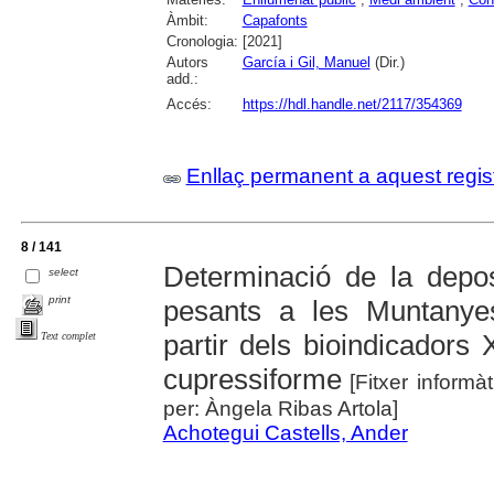
Àmbit:
Capafonts
Cronologia:
[2021]
Autors
García i Gil, Manuel
(Dir.)
add.:
Accés:
https://hdl.handle.net/2117/354369
Enllaç permanent a aquest regis
8 / 141
Determinació de la depos
select
print
pesants a les Muntanye
partir dels bioindicadors
Text complet
cupressiforme
[Fitxer informà
per: Àngela Ribas Artola]
Achotegui Castells, Ander