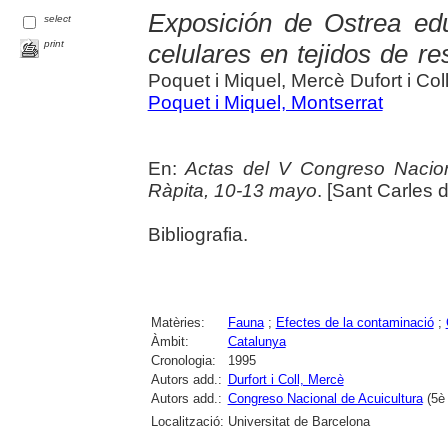
Exposición de Ostrea edu
select
print
celulares en tejidos de re
Poquet i Miquel, Mercè Dufort i Col
Poquet i Miquel, Montserrat
En:
Actas del V Congreso Nacion
Ràpita, 10-13 mayo
. [Sant Carles d
Bibliografia.
Matèries:
Fauna
;
Efectes de la contaminació
;
Àmbit:
Catalunya
Cronologia:
1995
Autors add.:
Durfort i Coll, Mercè
Autors add.:
Congreso Nacional de Acuicultura
(5è 
Localització:
Universitat de Barcelona