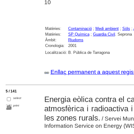
10
Matèries:
Contaminació
;
Medi ambient
;
Sòls
;
Matèries:
SP Química
;
Guardia Civil
. Seprona
Àmbit:
Riudoms
Cronologia:
2001
Localització:
B. Pública de Tarragona
Enllaç permanent a aquest regis
5 / 141
Energia eòlica contra el ca
select
print
atmosfèrica i radioactiva 
les zones rurals.
/ Servei Mund
Information Service on Energy (WI