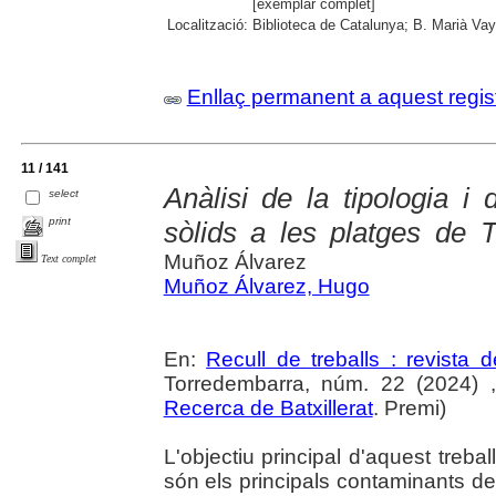
[exemplar complet]
Localització:
Biblioteca de Catalunya; B. Marià Vay
Enllaç permanent a aquest regis
11 / 141
Anàlisi de la tipologia i 
select
print
sòlids a les platges de T
Muñoz Álvarez
Text complet
Muñoz Álvarez, Hugo
En:
Recull de treballs : revista 
Torredembarra, núm. 22 (2024) ,
Recerca de Batxillerat
. Premi)
L'objectiu principal d'aquest treba
són els principals contaminants d