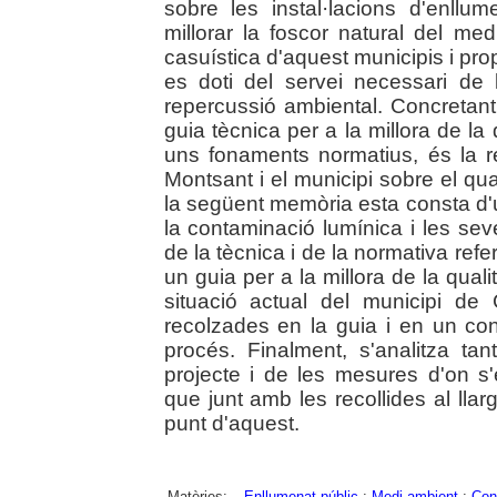
sobre les instal·lacions d'enllum
millorar la foscor natural del med
casuística d'aquest municipis i pro
es doti del servei necessari de l
repercussió ambiental. Concretant
guia tècnica per a la millora de la
uns fonaments normatius, és la r
Montsant i el municipi sobre el qua
la següent memòria esta consta d'u
la contaminació lumínica i les se
de la tècnica i de la normativa refer
un guia per a la millora de la quali
situació actual del municipi d
recolzades en la guia i en un con
procés. Finalment, s'analitza ta
projecte i de les mesures d'on s
que junt amb les recollides al llar
punt d'aquest.
Matèries:
Enllumenat públic
;
Medi ambient
;
Con