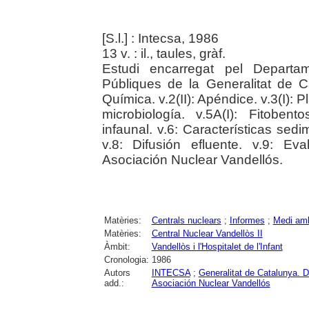
[S.l.] : Intecsa, 1986
13 v. : il., taules, gràf.
Estudi encarregat pel Departam
Públiques de la Generalitat de Ca
Química. v.2(II): Apéndice. v.3(I): P
microbiología. v.5A(I): Fitobent
infaunal. v.6: Características sed
v.8: Difusión efluente. v.9: Ev
Asociación Nuclear Vandellós.
Matèries:
Centrals nuclears
;
Informes
;
Medi amb
Matèries:
Central Nuclear Vandellòs II
Àmbit:
Vandellòs i l'Hospitalet de l'Infant
Cronologia:
1986
Autors
INTECSA
;
Generalitat de Catalunya. D
add.:
Asociación Nuclear Vandellós