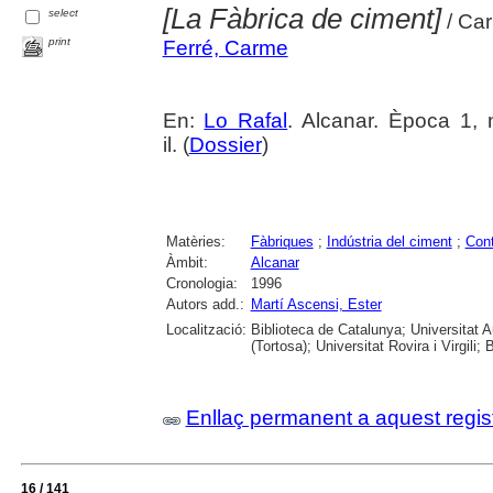
[La Fàbrica de ciment]
select
/ Car
print
Ferré, Carme
En:
Lo Rafal
. Alcanar. Època 1, 
il. (
Dossier
)
Matèries:
Fàbriques
;
Indústria del ciment
;
Con
Àmbit:
Alcanar
Cronologia:
1996
Autors add.:
Martí Ascensi, Ester
Localització:
Biblioteca de Catalunya; Universitat 
(Tortosa); Universitat Rovira i Virgili; 
Enllaç permanent a aquest regis
16 / 141