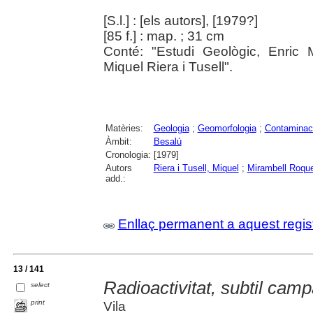
[S.l.] : [els autors], [1979?]
[85 f.] : map. ; 31 cm
Conté: "Estudi Geològic, Enric 
Miquel Riera i Tusell".
Matèries:
Geologia
;
Geomorfologia
;
Contaminac
Àmbit:
Besalú
Cronologia:
[1979]
Autors
Riera i Tusell, Miquel
;
Mirambell Roque
add.:
Enllaç permanent a aquest regis
13 / 141
Radioactivitat, subtil cam
select
print
Vila