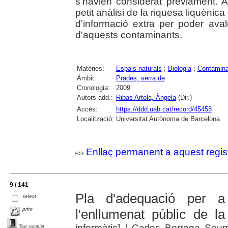
s'havien considerat prèviament. 
petit anàlisi de la riquesa liquènic
d'informació extra per poder avalu
d'aquests contaminants.
Matèries:
Espais naturals
;
Biologia
;
Contamina
Àmbit:
Prades, serra de
Cronologia:
2009
Autors add.:
Ribas Artola, Àngela
(Dir.)
Accés:
https://ddd.uab.cat/record/45453
Localització:
Universitat Autònoma de Barcelona
Enllaç permanent a aquest regis
9 / 141
Pla d'adequació per a 
select
print
l'enllumenat públic de l
informàtic]
/ Carles Borrega Saumel
Text complet