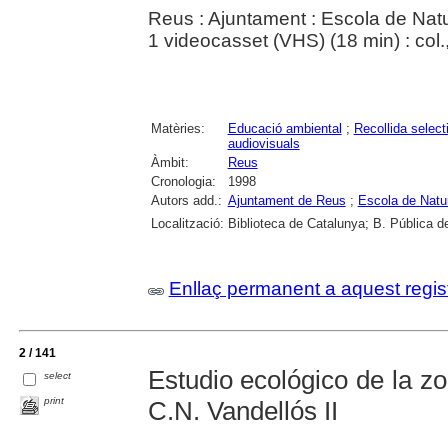
Reus : Ajuntament : Escola de Nat
1 videocasset (VHS) (18 min) : col.
Matèries:
Educació ambiental
;
Recollida select
audiovisuals
Àmbit:
Reus
Cronologia:
1998
Autors add.:
Ajuntament de Reus
;
Escola de Natu
Localització:
Biblioteca de Catalunya; B. Pública d
Enllaç permanent a aquest regis
2 / 141
Estudio ecológico de la zo
select
print
C.N. Vandellós II