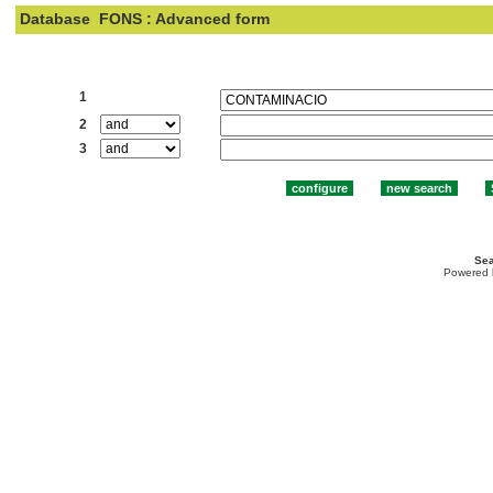
Database
FONS : Advanced form
Search:
1
2
3
Sea
Powered