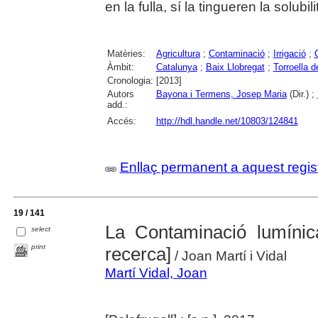
en la fulla, sí la tingueren la solubilit
Matèries:
Agricultura
;
Contaminació
;
Irrigació
;
Àmbit:
Catalunya
;
Baix Llobregat
;
Torroella d
Cronologia:
[2013]
Autors
Bayona i Termens, Josep Maria
(Dir.) ;
add.:
Accés:
http://hdl.handle.net/10803/124841
Enllaç permanent a aquest regis
19 / 141
La Contaminació lumínica
select
print
recerca]
/ Joan Martí i Vidal
Martí Vidal, Joan