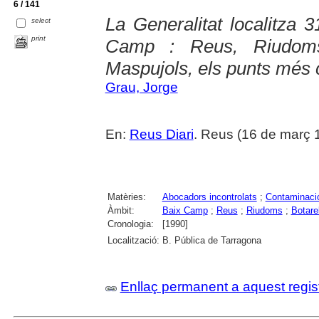
6 / 141
La Generalitat localitza 3
select
print
Camp : Reus, Riudoms
Maspujols, els punts més
Grau, Jorge
En:
Reus Diari
. Reus (16 de març 
Matèries:
Abocadors incontrolats
;
Contaminaci
Àmbit:
Baix Camp
;
Reus
;
Riudoms
;
Botarel
Cronologia:
[1990]
Localització:
B. Pública de Tarragona
Enllaç permanent a aquest regis