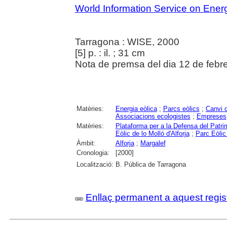
World Information Service on Ener
Tarragona : WISE, 2000
[5] p. : il. ; 31 cm
Nota de premsa del dia 12 de febre
Matèries:
Energia eòlica
;
Parcs eòlics
;
Canvi c
Associacions ecologistes
;
Empreses
Matèries:
Plataforma per a la Defensa del Patrim
Eòlic de lo Molló d'Alforja
;
Parc Eòlic
Àmbit:
Alforja
;
Margalef
Cronologia:
[2000]
Localització:
B. Pública de Tarragona
Enllaç permanent a aquest regis