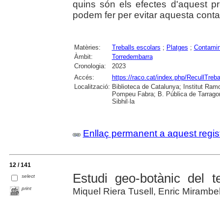
quins són els efectes d'aquest p
podem fer per evitar aquesta cont
Matèries:
Treballs escolars
;
Platges
;
Contamin
Àmbit:
Torredembarra
Cronologia:
2023
Accés:
https://raco.cat/index.php/RecullTreba
Localització:
Biblioteca de Catalunya; Institut Ramon
Pompeu Fabra; B. Pública de Tarragon
Sibhil·la
Enllaç permanent a aquest regis
12 / 141
Estudi geo-botànic del 
select
print
Miquel Riera Tusell, Enric Mirambe