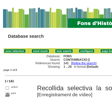
Database search
Database:
FONS
Search:
CONTAMINACIO []
References found:
141
[
Refine the search
]
Showing:
1 .. 20
in format [
Default
]
page 1 of 8
1 / 141
Recollida selectiva la 
select
print
[Enregistrament de vídeo]