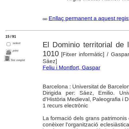
Enllaç permanent a aquest regis
15 / 91
El Dominio territorial de
select
print
1010
[Fitxer informàtic]
/ Gaspar 
Sáez]
Text complet
Feliu i Montfort, Gaspar
Barcelona : Universitat de Barcelo
Dirigida per: Sáez, Emilio. Un
d'Història Medieval, Paleografia i 
1 recurs electrònic
La formació dels grans patrimonis 
conèixer l'organització eclesiàstica 