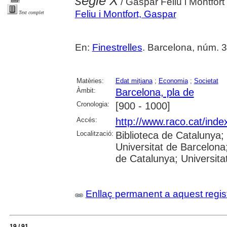
segle X
/ Gaspar Feliu i Montfort
Feliu i Montfort, Gaspar
Text complet
En:
Finestrelles
. Barcelona, núm. 3 
Matèries:
Edat mitjana
;
Economia
;
Societat
Àmbit:
Barcelona, pla de
Cronologia:
[900 - 1000]
Accés:
http://www.raco.cat/inde
Localització:
Biblioteca de Catalunya;
Universitat de Barcelona;
de Catalunya; Universitat
Enllaç permanent a aquest regis
19 / 91