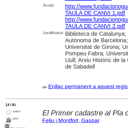
Accés:
http://www.fundacionog
TAULA DE CANVI 1.pdf
http://www.fundacionog
TAULA DE CANVI 2.pdf
Localització:
Biblioteca de Catalunya;
Autònoma de Barcelona; 
Universitat de Girona; Un
Pompeu Fabra; Universita
Llull; Arxiu Històric de l
de Sabadell
Enllaç permanent a aquest regis
14 / 91
El Primer cadastre al Pla d
select
print
Feliu i Montfort, Gaspar