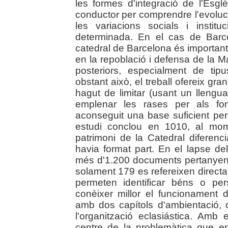
les formes d'integració de l'Esglé
conductor per comprendre l'evoluc
les variacions socials i insti
determinada. En el cas de Barcel
catedral de Barcelona és important
en la repoblació i defensa de la 
posteriors, especialment de tip
obstant això, el treball ofereix gra
hagut de limitar (usant un llengua
emplenar les rases per als fo
aconseguit una base suficient per a
estudi conclou en 1010, al mom
patrimoni de la Catedral diferenci
havia format part. En el lapse d
més d'1.200 documents pertanyent
solament 179 es refereixen directa
permeten identificar béns o pe
conèixer millor el funcionament de
amb dos capítols d'ambientació, 
l'organització eclasiástica. Amb
centre de la problemàtica que en