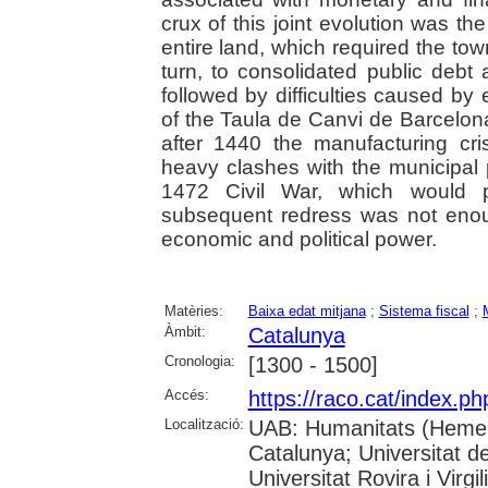
crux of this joint evolution was t
entire land, which required the tow
turn, to consolidated public debt
followed by difficulties caused by 
of the Taula de Canvi de Barcelon
after 1440 the manufacturing cr
heavy clashes with the municipal 
1472 Civil War, which would p
subsequent redress was not enou
economic and political power.
Matèries:
Baixa edat mitjana
;
Sistema fiscal
;
Àmbit:
Catalunya
Cronologia:
[1300 - 1500]
Accés:
https://raco.cat/index.p
Localització:
UAB: Humanitats (Hemerot
Catalunya; Universitat d
Universitat Rovira i Virgili