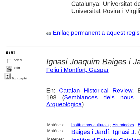
Catalunya; Universitat d
Universitat Rovira i Virgili
Enllaç permanent a aquest regis
6 / 91
Ignasi Joaquim Baiges i Ja
select
print
Feliu i Montfort, Gaspar
Text complet
En:
Catalan Historical Review
. 
198 (
Semblances dels nous m
Arqueològica
)
Matèries:
Institucions culturals
;
Historiadors
;
B
Matèries:
Baiges i Jardí, Ignasi J.
(
Matèries: