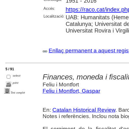
1951 - 2016
Accés:
https://raco.cat/index.p
Localització:
UAB: Humanitats (Hemerot
Catalunya; Universitat d
Universitat Rovira i Virgili
Enllaç permanent a aquest regis
5 / 91
Finances, moneda i fiscali
select
print
Feliu i Montfort
Feliu i Montfort, Gaspar
Text complet
En:
Catalan Historical Review
. Bar
Notes i referències. Inclou nota biog
El sorgiment de la fiscalitat d'e