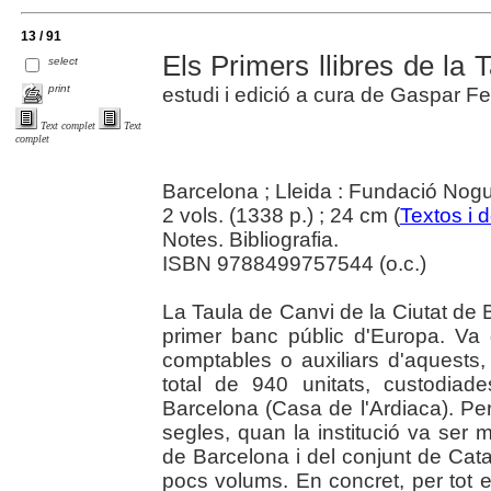
13 / 91
Els Primers llibres de la
select
print
estudi i edició a cura de Gaspar Fel
Text complet
Text
complet
Barcelona ; Lleida : Fundació Nog
2 vols. (1338 p.) ; 24 cm (
Textos i
Notes. Bibliografia.
ISBN 9788499757544 (o.c.)
La Taula de Canvi de la Ciutat de 
primer banc públic d'Europa. Va 
comptables o auxiliars d'aquests,
total de 940 unitats, custodiade
Barcelona (Casa de l'Ardiaca). Per
segles, quan la institució va ser
de Barcelona i del conjunt de Ca
pocs volums. En concret, per tot e