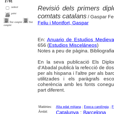
2 / 91
Revisió dels primers di
select
print
comtats catalans
/ Gaspar Fel
Feliu i Montfort, Gaspar
Text complet
Text
complet
En:
Anuario de Estudios Medieva
656 (
Estudios Misceláneos
)
Notes a peu de pàgina. Bibliografia.
En la seva publicació Els Dipl
d'Abadal publicà la refecció de d
per als hispana i l'altre per als bar
utilitzades i els paràgrafs es
coherència amb les fonts conegu
part diferent.
Matèries:
Alta edat mitjana
;
Epoca carolíngia
;
F
Àmbit:
Catalunya
;
Barcelona