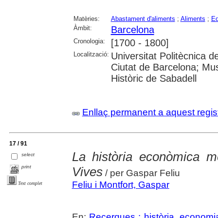
Matèries:
Abastament d'aliments
;
Aliments
;
Ed
Àmbit:
Barcelona
Cronologia:
[1700 - 1800]
Localització:
Universitat Politècnica d
Ciutat de Barcelona; Mus
Històric de Sabadell
Enllaç permanent a aquest regis
17 / 91
La història econòmica m
select
print
Vives
/ per Gaspar Feliu
Feliu i Montfort, Gaspar
Text complet
En:
Recerques : història, economia