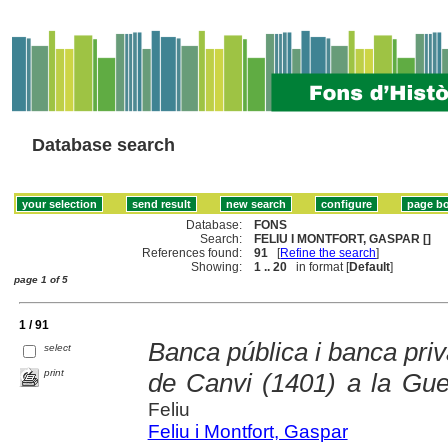
Database search
Database:
FONS
Search:
FELIU I MONTFORT, GASPAR []
References found:
91
[
Refine the search
]
Showing:
1 .. 20
in format [
Default
]
page 1 of 5
1 / 91
Banca pública i banca priv
select
print
de Canvi (1401) a la Gue
Feliu
Feliu i Montfort, Gaspar