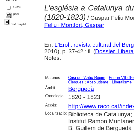
L'església a Catalunya dur
select
print
(1820-1823)
/ Gaspar Feliu Mon
Feliu i Montfort, Gaspar
Text complet
En:
L'Erol : revista cultural del Be
2010), p. 37-42 : il. (
Dossier. Liberal
Notes.
Matèries:
Crisi de l'Antic Règim
;
Ferran VII d'
Clergues
;
Absolutisme
;
Liberalisme
Àmbit:
Berguedà
Cronologia:
1820 - 1823
Accés:
http://www.raco.cat/inde
Localització:
Biblioteca de Catalunya;
Institut Ramon Muntaner
B. Guillem de Berguedà (