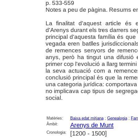
p. 533-559
Notes a peu de pàgina. Resums en 
La finalitat d'aquest article és 
d'Arenys durant els tres darrers seg
principal d'aquesta família és qu
vegada eren batlles jurisdicciona
de remences senyors de remence
anys, però ha tingut una difusió 
primer cop l'evolució a llarg termi
la seva actuació com a remences
conclusió principal és que la reme
una categoria jurídica: comportava
no implicava cap tipus de segregac
social.
Matèries:
Baixa edat mitjana
;
Genealogia
;
Fam
Àmbit:
Arenys de Munt
Cronologia:
[1200 - 1500]