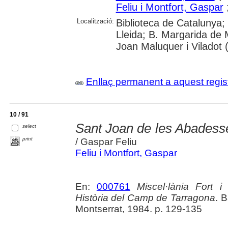
Feliu i Montfort, Gaspar
Localització:
Biblioteca de Catalunya; 
Lleida; B. Margarida de M
Joan Maluquer i Viladot 
Enllaç permanent a aquest regis
10 / 91
Sant Joan de les Abadesse
select
print
/ Gaspar Feliu
Feliu i Montfort, Gaspar
En:
000761
Miscel·lània Fort i
Història del Camp de Tarragona
. 
Montserrat, 1984. p. 129-135