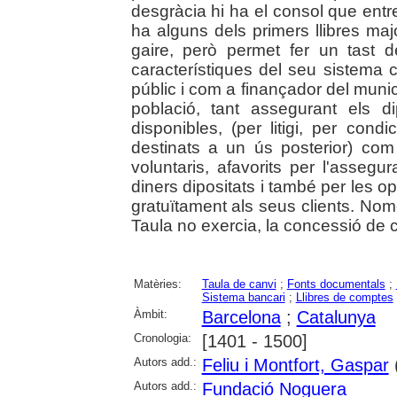
desgràcia hi ha el consol que entre
ha alguns dels primers llibres ma
gaire, però permet fer un tast 
característiques del seu sistema
públic i com a finançador del munic
població, tant assegurant els d
disponibles, (per litigi, per con
destinats a un ús posterior) com
voluntaris, afavorits per l'assegu
diners dipositats i també per les o
gratuïtament als seus clients. Nom
Taula no exercia, la concessió de c
Matèries:
Taula de canvi
;
Fonts documentals
;
Sistema bancari
;
Llibres de comptes
Àmbit:
Barcelona
;
Catalunya
Cronologia:
[1401 - 1500]
Autors add.:
Feliu i Montfort, Gaspar
Autors add.:
Fundació Noguera