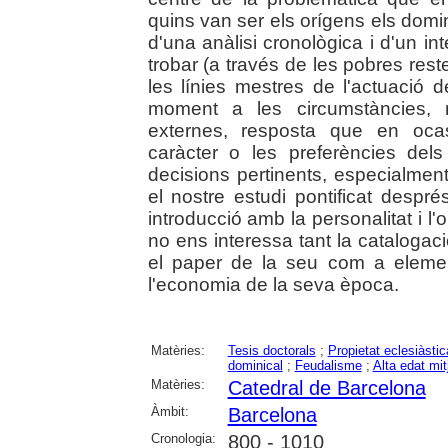
quins van ser els orígens els domi
d'una anàlisi cronològica i d'un in
trobar (a través de les pobres res
les línies mestres de l'actuació
moment a les circumstàncies, ne
externes, resposta que en ocas
caràcter o les preferències de
decisions pertinents, especialmen
el nostre estudi pontificat despr
introducció amb la personalitat i l'
no ens interessa tant la catalogaci
el paper de la seu com a elemen
l'economia de la seva època.
Matèries:
Tesis doctorals
;
Propietat eclesiàstic
dominical
;
Feudalisme
;
Alta edat mit
Matèries:
Catedral de Barcelona
Àmbit:
Barcelona
Cronologia:
800 - 1010