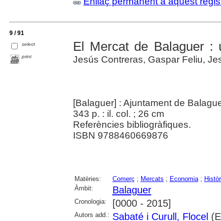
Enllaç permanent a aquest regis
9 / 91
El Mercat de Balaguer : u
select
print
Jesús Contreras, Gaspar Feliu, Jes
[Balaguer] : Ajuntament de Balagu
343 p. : il. col. ; 26 cm
Referències bibliogràfiques.
ISBN 9788460669876
Matèries:
Comerç
;
Mercats
;
Economia
;
Històr
Àmbit:
Balaguer
Cronologia:
[0000 - 2015]
Autors add.:
Sabaté i Curull, Flocel
(E