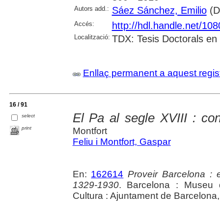
Autors add.:
Sáez Sánchez, Emilio
(Di
Accés:
http://hdl.handle.net/10
Localització:
TDX: Tesis Doctorals en
Enllaç permanent a aquest regis
16 / 91
El Pa al segle XVIII : con
select
print
Montfort
Feliu i Montfort, Gaspar
En:
162614
Proveir Barcelona : el
1329-1930
. Barcelona : Museu d
Cultura : Ajuntament de Barcelona