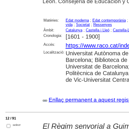
León. Consejería de Educación y Cu
Matèries:
Edat moderna
;
Edat contemporània
vida
;
Societat
;
Ressenyes
Àmbit:
Catalunya
;
Castella i Lleó
;
Castella
Cronologia:
[1601 - 1900]
Accés:
https://www.raco.cat/inde
Localització:
Universitat Autònoma de 
Barcelona; Biblioteca de 
Universitat de Barcelona;
Politècnica de Catalunya
de Vic-Universitat Centra
Enllaç permanent a aquest regis
12 / 91
El Règim senyorial a Guim
select