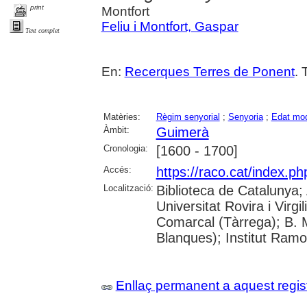
print
Montfort
Feliu i Montfort, Gaspar
Text complet
En:
Recerques Terres de Ponent
. 
Matèries:
Règim senyorial
;
Senyoria
;
Edat mo
Àmbit:
Guimerà
Cronologia:
[1600 - 1700]
Accés:
https://raco.cat/index.
Localització:
Biblioteca de Catalunya;
Universitat Rovira i Virgi
Comarcal (Tàrrega); B. 
Blanques); Institut Ram
Enllaç permanent a aquest regis