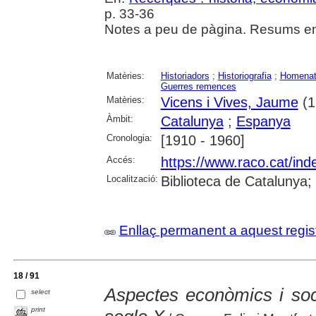
p. 33-36
Notes a peu de pàgina. Resums en 
Matèries:
Historiadors
;
Historiografia
;
Homenat
Guerres remences
Matèries:
Vicens i Vives, Jaume
(1
Àmbit:
Catalunya
;
Espanya
Cronologia:
[1910 - 1960]
Accés:
https://www.raco.cat/ind
Localització:
Biblioteca de Catalunya
Enllaç permanent a aquest regis
18 / 91
Aspectes econòmics i soc
select
print