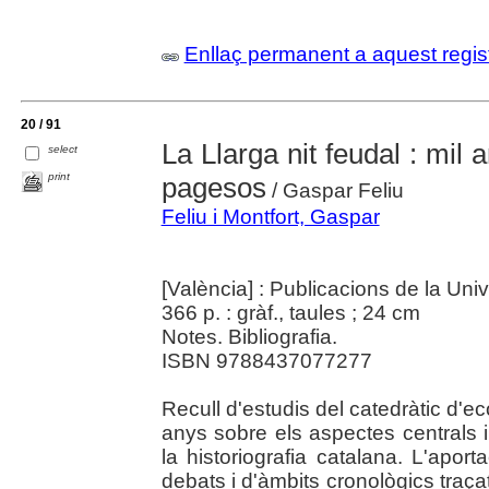
Enllaç permanent a aquest regis
20 / 91
La Llarga nit feudal : mil
select
print
pagesos
/ Gaspar Feliu
Feliu i Montfort, Gaspar
[València] : Publicacions de la Uni
366 p. : gràf., taules ; 24 cm
Notes. Bibliografia.
ISBN 9788437077277
Recull d'estudis del catedràtic d'e
anys sobre els aspectes centrals i
la historiografia catalana. L'aport
debats i d'àmbits cronològics traça