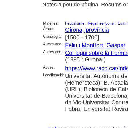
Notes a peu de pàgina. Resums en c
Matèries:
Feudalisme
;
Règim senyorial
;
Edat 
Àmbit:
Girona, província
Cronologia:
[1500 - 1700]
Autors add.:
Feliu i Montfort, Gaspar
Autors add.:
Col·loqui sobre la Forma
(1985 : Girona )
Accés:
https://www.raco.cat/ind
Localització:
Universitat Autònoma de
(Hemeroteca); B. Abadia 
(URL); Biblioteca de Cat
Universitat de Barcelona;
de Vic-Universitat Centr
Fabra; Universitat Rovira 