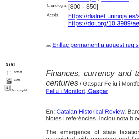
Cronologia:
[800 - 850]
Accés:
https://dialnet.unirioja.e
https://doi.org/10.3989/
Enllaç permanent a aquest regis
3 / 91
Finances, currency and t
select
print
centuries
/ Gaspar Feliu i Montfo
Feliu i Montfort, Gaspar
Text complet
En:
Catalan Historical Review
. Bar
Notes i referències. Inclou nota biog
The emergence of state taxation 
associated with monetary and fin