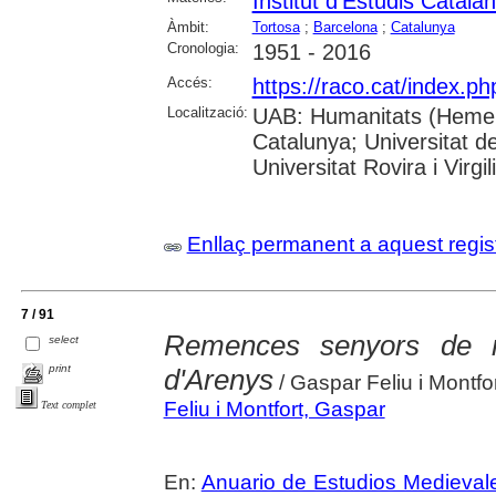
Institut d'Estudis Catala
Àmbit:
Tortosa
;
Barcelona
;
Catalunya
Cronologia:
1951 - 2016
Accés:
https://raco.cat/index.p
Localització:
UAB: Humanitats (Hemerot
Catalunya; Universitat d
Universitat Rovira i Virgili
Enllaç permanent a aquest regis
7 / 91
Remences senyors de r
select
print
d'Arenys
/ Gaspar Feliu i Montfo
Feliu i Montfort, Gaspar
Text complet
En:
Anuario de Estudios Medieval