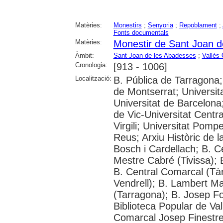
Matèries:
Monestirs
;
Senyoria
;
Repoblament
;
Fonts documentals
Matèries:
Monestir de Sant Joan d
Àmbit:
Sant Joan de les Abadesses
;
Vallès 
Cronologia:
[913 - 1006]
Localització:
B. Pública de Tarragona;
de Montserrat; Universi
Universitat de Barcelona;
de Vic-Universitat Centra
Virgili; Universitat Pom
Reus; Arxiu Històric de 
Bosch i Cardellach; B. C
Mestre Cabré (Tivissa); 
B. Central Comarcal (Tàr
Vendrell); B. Lambert Mat
(Tarragona); B. Josep F
Biblioteca Popular de Val
Comarcal Josep Finestre