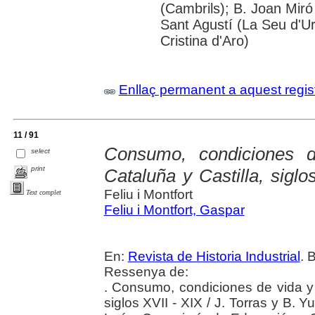
(Cambrils); B. Joan Mir
Sant Agustí (La Seu d'Urg
Cristina d'Aro)
Enllaç permanent a aquest regis
11 / 91
Consumo, condiciones d
select
print
Cataluña y Castilla, siglo
Feliu i Montfort
Text complet
Feliu i Montfort, Gaspar
En:
Revista de Historia Industrial
. 
Ressenya de:
. Consumo, condiciones de vida y 
siglos XVII - XIX / J. Torras y B. Yu