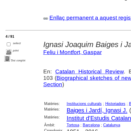
Enllaç permanent a aquest regis
4 / 91
Ignasi Joaquim Baiges i Ja
select
print
Feliu i Montfort, Gaspar
Text complet
En:
Catalan Historical Review
. 
103 (
Biographical sketches of ne
Section
)
Matèries:
Institucions culturals
;
Historiadors
;
B
Matèries:
Baiges i Jardí, Ignasi J.
(
Matèries:
Institut d'Estudis Catala
Àmbit:
Tortosa
;
Barcelona
;
Catalunya
Cronologia: