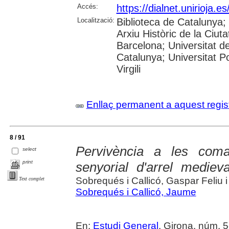
Accés:
https://dialnet.unirioja.
Localització:
Biblioteca de Catalunya;
Arxiu Històric de la Ciut
Barcelona; Universitat de
Catalunya; Universitat P
Virgili
Enllaç permanent a aquest regis
8 / 91
Pervivència a les coma
select
print
senyorial d'arrel mediev
Sobrequés i Callicó, Gaspar Feliu i
Text complet
Sobrequés i Callicó, Jaume
En:
Estudi General
. Girona, núm. 