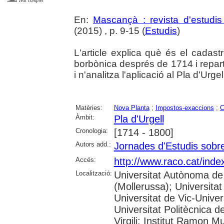
Text complet
En:
Mascançà : revista d'estudis 
(2015) , p. 9-15 (
Estudis
)
L'article explica què és el cadast
borbònica després de 1714 i repartit
i n'analitza l'aplicació al Pla d'Urgel
Matèries:
Nova Planta
;
Impostos-exaccions
;
C
Àmbit:
Pla d'Urgell
Cronologia:
[1714 - 1800]
Autors add.:
Jornades d'Estudis sobre 
Accés:
http://www.raco.cat/ind
Localització:
Universitat Autònoma de
(Mollerussa); Universitat
Universitat de Vic-Univer
Universitat Politècnica d
Virgili; Institut Ramon M