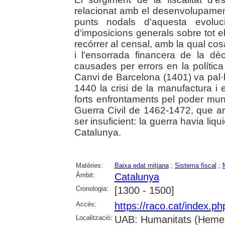
relacionat amb el desenvolupament
punts nodals d'aquesta evoluc
d'imposicions generals sobre tot el 
recórrer al censal, amb la qual cos
i l'ensorrada financera de la dè
causades per errors en la polític
Canvi de Barcelona (1401) va pal·l
1440 la crisi de la manufactura i
forts enfrontaments pel poder muni
Guerra Civil de 1462-1472, que arr
ser insuficient: la guerra havia liq
Catalunya.
Matèries:
Baixa edat mitjana
;
Sistema fiscal
;
Àmbit:
Catalunya
Cronologia:
[1300 - 1500]
Accés:
https://raco.cat/index.p
Localització:
UAB: Humanitats (Hemerot