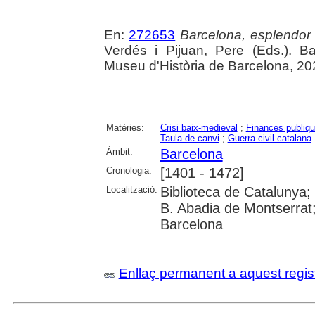
En:
272653
Barcelona, esplendor i
Verdés i Pijuan, Pere (Eds.). B
Museu d'Història de Barcelona, 20
Matèries:
Crisi baix-medieval
;
Finances publiq
Taula de canvi
;
Guerra civil catalana
Àmbit:
Barcelona
Cronologia:
[1401 - 1472]
Localització:
Biblioteca de Catalunya; 
B. Abadia de Montserrat; 
Barcelona
Enllaç permanent a aquest regis