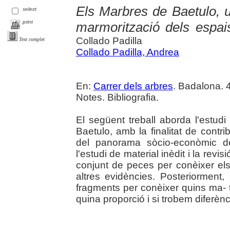
Els Marbres de Baetulo, 
select
print
marmorització dels espais
Collado Padilla
Text complet
Collado Padilla, Andrea
En:
Carrer dels arbres
. Badalona. 4
Notes. Bibliografia.
El següent treball aborda l'estud
Baetulo, amb la finalitat de contr
del panorama sòcio-econòmic de 
l'estudi de material inèdit i la revisi
conjunt de peces per conèixer els 
altres evidències. Posteriorment,
fragments per conèixer quins ma- te
quina proporció i si trobem diferènc