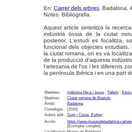
En:
Carrer dels arbres
. Badalona. 4
Notes. Bibliografia.
Aquest article sintetitza la recerc
indústria òssia de la ciutat r
posterior. L'estudi es focalitza, so
funcional dels objectes estudiat
la ciutat romana, on es va localit
de la producció d'aquesta indústr
l'artesania de l'os i les diferents 
la península Ibèrica i en una part 
Matèries:
Indústria lítica i òssia
;
Tallers
;
Epoc
Matèries:
Ciutat romana de Baetulo
Àmbit:
Badalona
Cronologia:
[2024]
Autors add.:
Gurri i Costa, Esther
Accés:
https://www.museudebadalona.cat/wp-
[Exemplar complet]
Localització:
Museu de Badalona