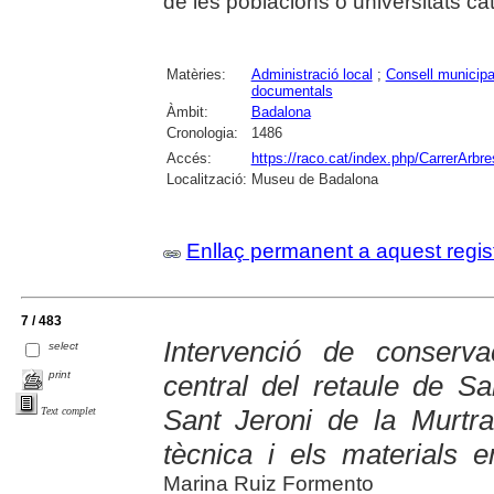
de les poblacions o universitats ca
Matèries:
Administració local
;
Consell municipa
documentals
Àmbit:
Badalona
Cronologia:
1486
Accés:
https://raco.cat/index.php/CarrerArbre
Localització:
Museu de Badalona
Enllaç permanent a aquest regis
7 / 483
Intervenció de conserva
select
print
central del retaule de S
Sant Jeroni de la Murtr
Text complet
tècnica i els materials e
Marina Ruiz Formento