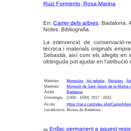
Ruiz Formento, Rosa Marina
En:
Carrer dels arbres
. Badalona. 4
Notes. Bibliografia.
La intervenció de conservació-re
tècnica i materials originals empra
Sebastià, així com els afegits en 
obtinguda pot ajudar en l'atribució 
Matèries:
Monestirs
;
Art religiós
;
Retaules
;
Ar
Matèries:
Monestir de Sant Jeroni de la Murtra
Àmbit:
Badalona
Cronologia:
[1400 - 1500]; 2017 - 2022
Accés:
https://raco.cat/index.php/CarrerArbre
Localització:
Museu de Badalona
Enllaç permanent a aquest regis