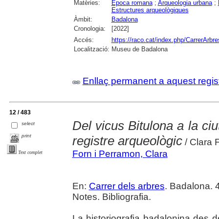
Matèries:
Epoca romana
;
Arqueologia urbana
;
Estructures arqueològiques
Àmbit:
Badalona
Cronologia:
[2022]
Accés:
https://raco.cat/index.php/CarrerArbre
Localització:
Museu de Badalona
Enllaç permanent a aquest regis
12 / 483
Del vicus Bitulona a la ciu
select
print
registre arqueològic
/ Clara 
Forn i Perramon, Clara
Text complet
En:
Carrer dels arbres
. Badalona. 4
Notes. Bibliografia.
La historiografia badalonina des de