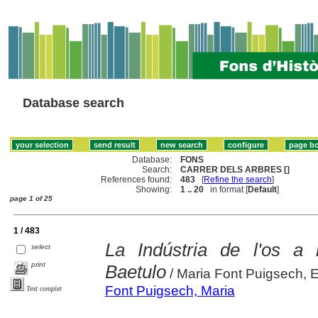
Database search
Database:
FONS
Search:
CARRER DELS ARBRES []
References found:
483
[
Refine the search
]
Showing:
1 .. 20
in format [
Default
]
page 1 of 25
1 / 483
La Indústria de l'os a
select
print
Baetulo
/ Maria Font Puigsech, E
Font Puigsech, Maria
Text complet