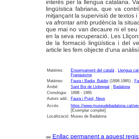
interès per la llengua catalana. V
lingüística fabriana, que va cont
mitjançant la supervisió de textos i
va afrontar amb prudència la situa
que mai no van decaure ni el seu 
en la seva recuperació. Les Lliço
de la formació lingüística i del v
article les fem objecte d'una anàlisi
Matèries:
Ensenyament del català
;
Llengua cat
Franquisme
Matèries:
Faura i Badia, Baldiri
(1898-1985) ;
Fa
Àmbit:
Sant Boi de Llobregat
;
Badalona
Cronologia:
1898 - 1985
Autors add.:
Faura i Pujol, Neus
Accés:
https://www.museudebadalona.cat/wp-
[Exemplar complet]
Localització:
Museu de Badalona
Enllaç permanent a aquest regis