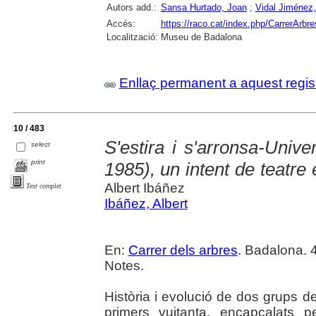
Autors add.:
Sansa Hurtado, Joan
;
Vidal Jiménez,
Accés:
https://raco.cat/index.php/CarrerArbre
Localització:
Museu de Badalona
Enllaç permanent a aquest regis
10 / 483
S'estira i s'arronsa-Unive
select
print
1985), un intent de teatre
Albert Ibáñez
Text complet
Ibáñez, Albert
En:
Carrer dels arbres
. Badalona. 4
Notes.
Història i evolució de dos grups d
primers vuitanta, encapçalats p