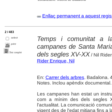
Enllaç permanent a aquest regis
2 / 483
Temps i comunitat a l
select
print
campanes de Santa Maria 
dels segles XV-XX
Text complet
/ Nil Ride
Rider Enrique, Nil
En:
Carrer dels arbres
. Badalona. 4
Notes. Inclou apèndix documental.
Les campanes han estat un instrum
com a mínim des dels segles XI
l'actualitat. La comunicació comuni
vigent des de l'edat mitjana fins a 