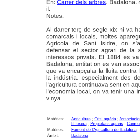
En:
Carrer dels arbres
. Badalona. 
il.
Notes.
Al darrer terç de segle xix hi va
comarcals i locals, moltes aparegu
Agrícola de Sant Isidre, on s'a
defensar el sector agrari de la
interessos privats. El 1884 es va
Badalona, entitat on es van associar
que va encapçalar la lluita contra l
la indústria, especialment des de
l'agricultura continuava sent en a
l'economia local, on va tenir una 
vinya.
Matèries:
Agricultura
;
Crisi agrària
;
Associacion
fil·loxera
;
Propietaris agraris
;
Conreu
Matèries:
Foment de l'Agricultura de Badalona
Àmbit:
Badalona