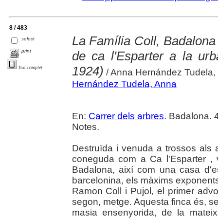
8 / 483
La Família Coll, Badalona i
select
print
de ca l'Esparter a la urb
1924)
Text complet
/ Anna Hernández Tudela, 
Hernández Tudela, Anna
En:
Carrer dels arbres
. Badalona. 4
Notes.
Destruïda i venuda a trossos als a
coneguda com a Ca l'Esparter , v
Badalona, així com una casa d'est
barcelonina, els màxims exponents
Ramon Coll i Pujol, el primer advoc
segon, metge. Aquesta finca és, s
masia ensenyorida, de la matei