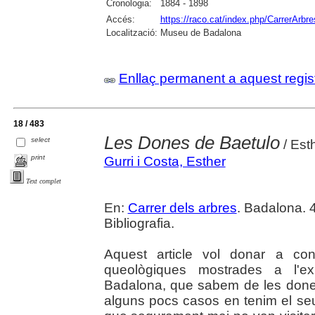
Cronologia:
1884 - 1898
Accés:
https://raco.cat/index.php/CarrerArbre
Localització:
Museu de Badalona
Enllaç permanent a aquest regis
18 / 483
Les Dones de Baetulo
select
/ Esth
print
Gurri i Costa, Esther
Text complet
En:
Carrer dels arbres
. Badalona. 4
Bibliografia.
Aquest article vol donar a co
queològiques mostrades a l'e
Badalona, que sabem de les dones
alguns pocs casos en tenim el seu