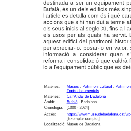
destinada a ser un equipament púb
Bufalà, és un dels edificis més sing
l'article es detalla com és i què carac
accions que s'hi han dut a terme a
els seus inicis al segle XI, fins a l
els usos per als quals ha servit.
aquest edifici del patrimoni histor
per apreciar-lo, posar-lo en valor
informació a considerar quan s
reforma i consolidació que caldrà f
lo a l'equipament públic que es det
Matèries:
Masies
;
Patrimoni cultural
;
Patrimon
Fonts documentals
Matèries:
Ca l'Andal de Badalona
Àmbit:
Bufalà
- Badalona
Cronologia:
[1000 - 2024]
Accés:
https://www.museudebadalona.cat/wp-
[Exemplar complet]
Localització:
Museu de Badalona