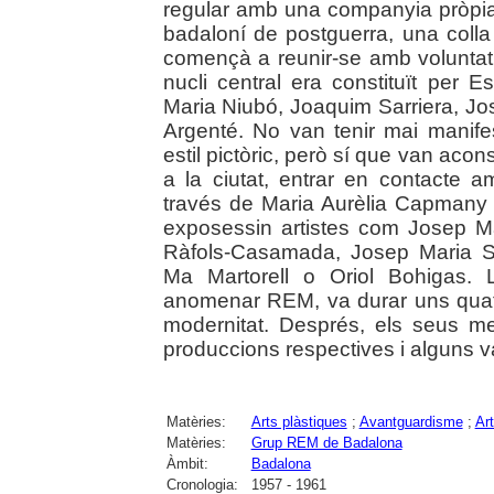
regular amb una companyia pròpia.
badaloní de postguerra, una colla 
començà a reunir-se amb voluntat 
nucli central era constituït per E
Maria Niubó, Joaquim Sarriera, Jo
Argenté. No van tenir mai manife
estil pictòric, però sí que van aco
a la ciutat, entrar en contacte
través de Maria Aurèlia Capmany i
exposessin artistes com Josep Mar
Ràfols-Casamada, Josep Maria S
Ma Martorell o Oriol Bohigas.
anomenar REM, va durar uns quat
modernitat. Després, els seus 
produccions respectives i alguns va
Matèries:
Arts plàstiques
;
Avantguardisme
;
Art
Matèries:
Grup REM de Badalona
Àmbit:
Badalona
Cronologia:
1957 - 1961