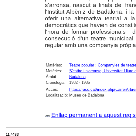
s'arronsa, nascut a finals del fr
l'Institut Albèniz de Badalona, i la
oferir una alternativa teatral a 
democràtics que havien de constitui
l'hora de formar professionals i
consecució d'un teatre municipal
regular amb una companyia pròpia
Matèries:
Teatre popular
;
Companyies de teatr
Matèries:
S'estira i s'arronsa, Universitat Lliure
Àmbit:
Badalona
Cronologia:
1982 - 1985
Accés:
https://raco.cat/index.php/CarrerArbre
Localització:
Museu de Badalona
Enllaç permanent a aquest regis
11 / 483