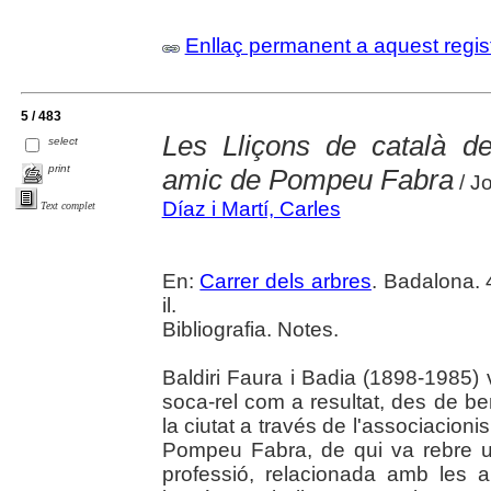
Enllaç permanent a aquest regis
5 / 483
Les Lliçons de català de
select
print
amic de Pompeu Fabra
/ Jo
Díaz i Martí, Carles
Text complet
En:
Carrer dels arbres
. Badalona. 
il.
Bibliografia. Notes.
Baldiri Faura i Badia (1898-1985)
soca-rel com a resultat, des de b
la ciutat a través de l'associacion
Pompeu Fabra, de qui va rebre un
professió, relacionada amb les 