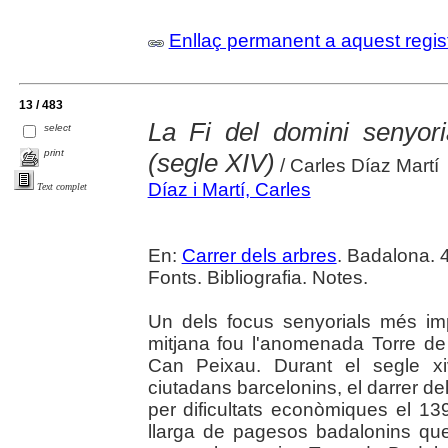
Enllaç permanent a aquest regis
13 / 483
La Fi del domini senyor
select
print
(segle XIV)
/ Carles Díaz Martí
Díaz i Martí, Carles
Text complet
En:
Carrer dels arbres
. Badalona. 4
Fonts. Bibliografia. Notes.
Un dels focus senyorials més impo
mitjana fou l'anomenada Torre 
Can Peixau. Durant el segle x
ciutadans barcelonins, el darrer d
per dificultats econòmiques el 1
llarga de pagesos badalonins qu