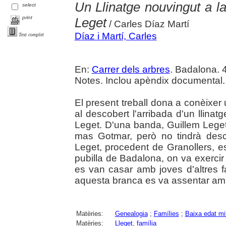
Un Llinatge nouvingut a l
select
print
Leget
/ Carles Díaz Martí
Díaz i Martí, Carles
Text complet
En:
Carrer dels arbres
. Badalona. 4
Notes. Inclou apèndix documental.
El present treball dona a conèixe
al descobert l'arribada d'un llinat
Leget. D'una banda, Guillem Leget
mas Gotmar, però no tindrà desc
Leget, procedent de Granollers, 
pubilla de Badalona, on va exercir 
es van casar amb joves d'altres fa
aquesta branca es va assentar amb f
Matèries:
Genealogia
;
Famílies
;
Baixa edat mi
Matèries:
Lleget, família