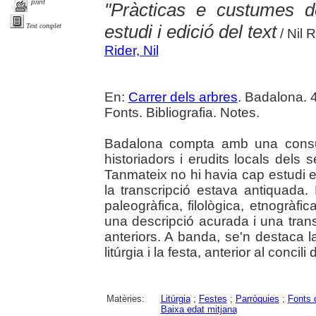
print
"Pràcticas e custumes d
estudi i edició del text
Text complet
/ Nil 
Rider, Nil
En:
Carrer dels arbres
. Badalona. 4
Fonts. Bibliografia. Notes.
Badalona compta amb una consue
historiadors i erudits locals dels 
Tanmateix no hi havia cap estudi e
la transcripció estava antiquada.
paleogràfica, filològica, etnogràfi
una descripció acurada i una trans
anteriors. A banda, se'n destaca l
litúrgia i la festa, anterior al conci
Matèries:
Litúrgia
;
Festes
;
Parròquies
;
Fonts 
Baixa edat mitjana