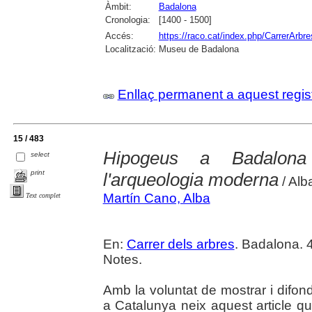
Àmbit:
Badalona
Cronologia:
[1400 - 1500]
Accés:
https://raco.cat/index.php/CarrerArbre
Localització:
Museu de Badalona
Enllaç permanent a aquest regis
15 / 483
Hipogeus a Badalona
select
print
l'arqueologia moderna
/ Alb
Martín Cano, Alba
Text complet
En:
Carrer dels arbres
. Badalona. 4
Notes.
Amb la voluntat de mostrar i difo
a Catalunya neix aquest article q