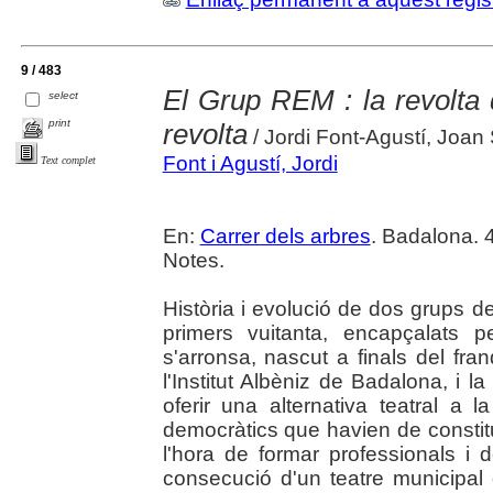
9 / 483
El Grup REM : la revolta d
select
print
revolta
/ Jordi Font-Agustí, Joan
Font i Agustí, Jordi
Text complet
En:
Carrer dels arbres
. Badalona. 4
Notes.
Història i evolució de dos grups d
primers vuitanta, encapçalats p
s'arronsa, nascut a finals del fr
l'Institut Albèniz de Badalona, i la
oferir una alternativa teatral a 
democràtics que havien de constitui
l'hora de formar professionals i
consecució d'un teatre municipal