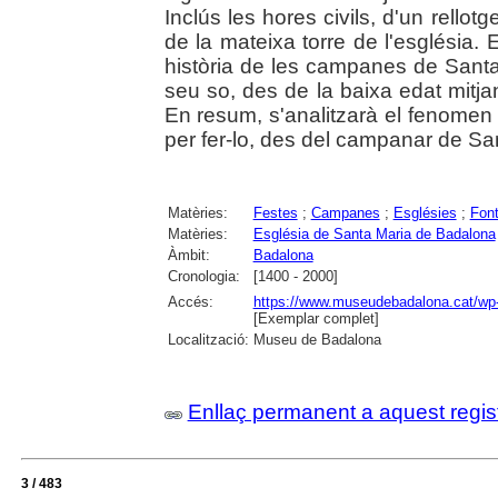
Inclús les hores civils, d'un rell
de la mateixa torre de l'església. 
història de les campanes de Santa
seu so, des de la baixa edat mitjan
En resum, s'analitzarà el fenomen 
per fer-lo, des del campanar de Sa
Matèries:
Festes
;
Campanes
;
Esglésies
;
Fon
Matèries:
Església de Santa Maria de Badalona
Àmbit:
Badalona
Cronologia:
[1400 - 2000]
Accés:
https://www.museudebadalona.cat/wp-
[Exemplar complet]
Localització:
Museu de Badalona
Enllaç permanent a aquest regis
3 / 483