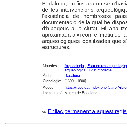
Badalona, on fins ara no se n'havia
de les intervencions arqueològi
l'existència de nombrosos pass
documentació de la qual he dispos
d'hipogeus a la ciutat. Hi analit
aproximada així com el motiu de la 
arqueològiques localitzades que s'
estructures.
Matèries:
Arqueologia
;
Estructures arqueològiq
arqueològica
;
Edat moderna
Àmbit:
Badalona
Cronologia:
[1600 - 1800]
Accés:
https://raco.cat/index.php/CarrerArbre
Localització:
Museu de Badalona
Enllaç permanent a aquest regis