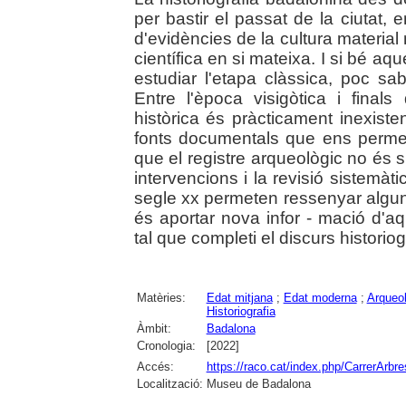
per bastir el passat de la ciutat,
d'evidències de la cultura materi
científica en si mateixa. I si bé a
estudiar l'etapa clàssica, poc s
Entre l'època visigòtica i final
històrica és pràcticament inexiste
fonts documentals que ens permet
que el registre arqueològic no és si
intervencions i la revisió sistemàt
segle xx permeten ressenyar algune
és aportar nova infor - mació d'a
tal que completi el discurs historiog
Matèries:
Edat mitjana
;
Edat moderna
;
Arqueol
Historiografia
Àmbit:
Badalona
Cronologia:
[2022]
Accés:
https://raco.cat/index.php/CarrerArbre
Localització:
Museu de Badalona