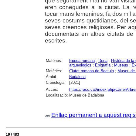
que segurament mai no van visitar l
eren conegudes a la ciutat. La 
tocar mans femenines, fa dos mil an
seves costums quotidianes, del seu 
seves creences religioses. Per aq
documentats en altres ciutats de 
escrites.
Matèries:
Epoca romana
;
Dona
;
Història de la
arqueològics
;
Epigrafia
;
Museus
;
Ex
Matèries:
Ciutat romana de Baetulo
;
Museu de 
Àmbit:
Badalona
Cronologia:
[2021]
Accés:
https://raco.cat/index.php/CarrerArbre
Localització:
Museu de Badalona
Enllaç permanent a aquest regis
19 / 483