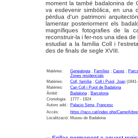
moment la també badalonina de Ca
va esdevenir simbòlica, en una d
pèrdua d'un patrimoni arquitectòn
lamentar posteriorment els bada
magnífiques fotografies de la 
reconstruir-la i fer-nos una idea d
estudiat a la família Coll i l'est
des de finals de segle XVIII.
Matèries:
Genealogia
;
Famílies
;
Cases
;
Parcs
Zones residencials
Matèries:
Coll, família
;
Coll i Pujol, Joan
(1841-
Matèries:
Can Coll i Pujol de Badalona
Àmbit:
Badalona
;
Barcelona
Cronologia:
1777 - 1924
Autors add.:
Palacio Serra, Francesc
Accés:
https://raco.cat/index.php/CarrerArbre
Localització:
Museu de Badalona
Enllaç permanent a aquest regis