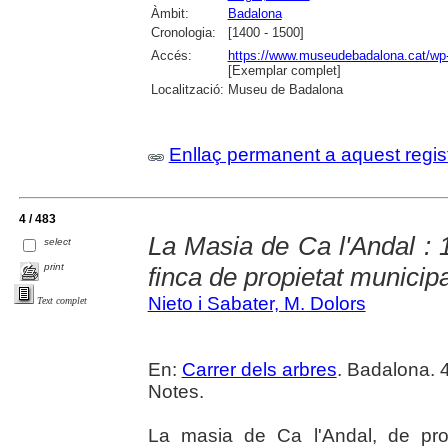
Àmbit:
Badalona
Cronologia:
[1400 - 1500]
Accés:
https://www.museudebadalona.cat/wp-
[Exemplar complet]
Localització:
Museu de Badalona
Enllaç permanent a aquest regis
4 / 483
La Masia de Ca l'Andal : 1
select
print
finca de propietat municipa
Nieto i Sabater, M. Dolors
Text complet
En:
Carrer dels arbres
. Badalona. 4
Notes.
La masia de Ca l'Andal, de pro