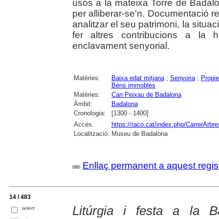
usos a la mateixa Torre de Badalo
per alliberar-se'n. Documentació
analitzar el seu patrimoni, la situa
fer altres contribucions a la h
enclavament senyorial.
Matèries:
Baixa edat mitjana
;
Senyoria
;
Propie
Béns immobles
Matèries:
Can Peixau de Badalona
Àmbit:
Badalona
Cronologia:
[1300 - 1400]
Accés:
https://raco.cat/index.php/CarrerArbre
Localització:
Museu de Badalona
Enllaç permanent a aquest regis
14 / 483
Litúrgia i festa a la B
select