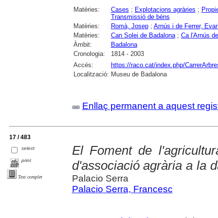
Matèries:
Cases
;
Explotacions agràries
;
Propie
Transmissió de béns
Matèries:
Romà, Josep
;
Arnús i de Ferrer, Evar
Matèries:
Can Solei de Badalona
;
Ca l'Arnús d
Àmbit:
Badalona
Cronologia:
1814 - 2003
Accés:
https://raco.cat/index.php/CarrerArbre
Localització:
Museu de Badalona
Enllaç permanent a aquest regis
17 / 483
El Foment de l'agricult
select
print
d'associació agrària a la d
Palacio Serra
Text complet
Palacio Serra, Francesc