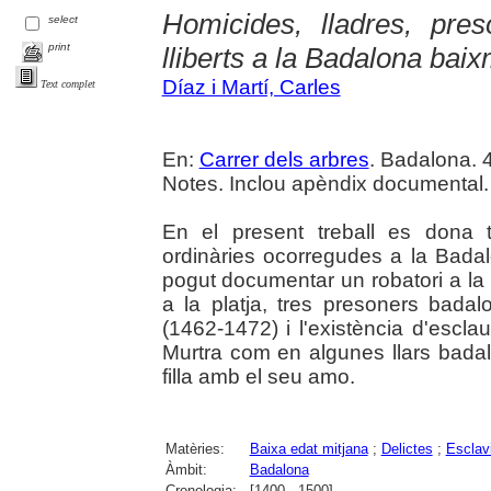
Homicides, lladres, pre
select
print
lliberts a la Badalona bai
Díaz i Martí, Carles
Text complet
En:
Carrer dels arbres
. Badalona. 4
Notes. Inclou apèndix documental.
En el present treball es dona t
ordinàries ocorregudes a la Bada
pogut documentar un robatori a la
a la platja, tres presoners badal
(1462-1472) i l'existència d'escla
Murtra com en algunes llars badal
filla amb el seu amo.
Matèries:
Baixa edat mitjana
;
Delictes
;
Esclav
Àmbit:
Badalona
Cronologia:
[1400 - 1500]