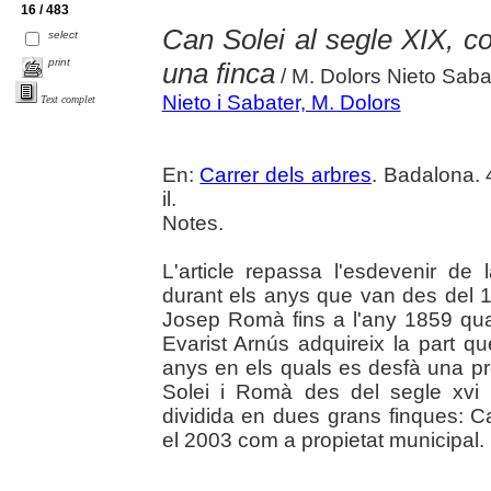
16 / 483
Can Solei al segle XIX, 
select
print
una finca
/ M. Dolors Nieto Saba
Nieto i Sabater, M. Dolors
Text complet
En:
Carrer dels arbres
. Badalona. 
il.
Notes.
L'article repassa l'esdevenir d
durant els anys que van des del 1
Josep Romà fins a l'any 1859 qu
Evarist Arnús adquireix la part qu
anys en els quals es desfà una pro
Solei i Romà des del segle xvi 
dividida en dues grans finques: Ca
el 2003 com a propietat municipal.