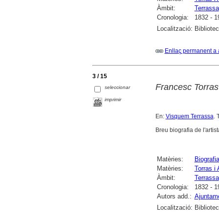
Àmbit:
Terrassa
Cronologia:
1832 - 1
Localització:
Bibliote
Enllaç permanent a 
3 / 15
Francesc Torras 
seleccionar
imprimir
En:
Visquem Terrassa
. 
Breu biografia de l'artis
Matèries:
Biografi
Matèries:
Torras i
Àmbit:
Terrassa
Cronologia:
1832 - 1
Autors add.:
Ajuntame
Localització:
Bibliote