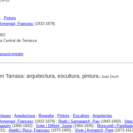
 19-26
a
;
Pintors
 Armengol, Francesc
(1832-1878)
952
ca Central de Terrassa
aquest registre
en Tarrasa: arquitectura, escultura, pintura
/ Juan Duch
stiques
;
Arquitectura
;
Biografia
;
Pintors
;
Escultors
;
Arquitectes
 Armengol, Francesc
(1832-1878) ;
Rodó i Samaranch, Pau
(1843-1893) ;
Vance
oaquim
(1866-1942) ;
Soler i Diffent, Josep
(1864-1935) ;
Muncunill i Parellada
31) ;
Abelló i Roca, Francesc
(1875-1965) ;
Viver i Aymerich, Pere
(1873-1917