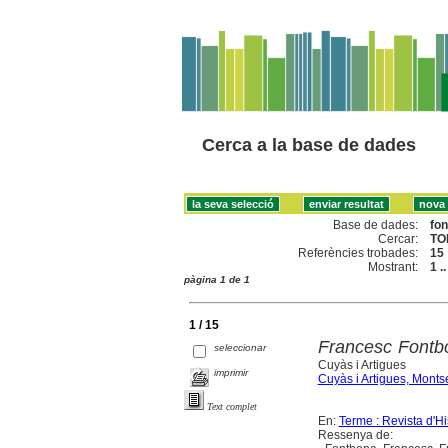
Cerca a la base de dades
Base de dades:
fo
Cercar:
TO
Referències trobades:
15
Mostrant:
1 .
pàgina 1 de 1
1 / 15
Francesc Fontb
seleccionar
Cuyàs i Artigues
imprimir
Cuyàs i Artigues, Montse
Text complet
En:
Terme : Revista d'Hi
Ressenya de: