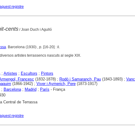
aquest registre
it-cents
/ Joan Duch i Agulló
assa
. Barcelona (1930) , p. [16-20] : il.
diversos artistes terrassencs nascuts al segle XIX.
a
;
Artistes
;
Escultors
;
Pintors
 Armengol, Francesc
(1832-1878) ;
Rodó i Samaranch, Pau
(1843-1893) ;
Vance
oaquim
(1866-1942) ;
Viver i Aymerich, Pere
(1873-1917)
;
Barcelona
;
Madrid
;
París
- França
930
ca Central de Terrassa
aquest registre