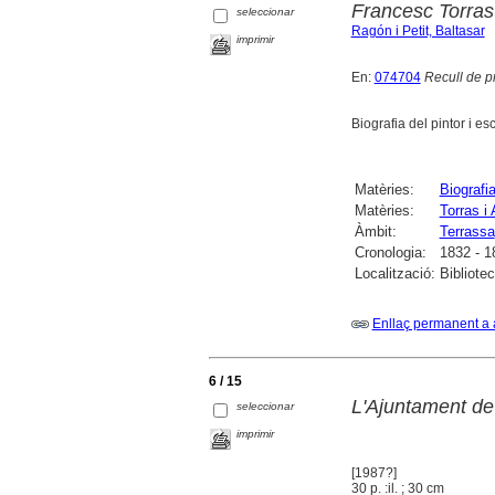
Francesc Torras
seleccionar
Ragón i Petit, Baltasar
imprimir
En:
074704
Recull de p
Biografia del pintor i e
Matèries:
Biografi
Matèries:
Torras i
Àmbit:
Terrassa
Cronologia:
1832 - 1
Localització:
Bibliote
Enllaç permanent a 
6 / 15
L'Ajuntament de
seleccionar
imprimir
[1987?]
30 p. :il. ; 30 cm