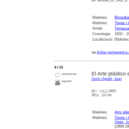
de Tarrasa, DL 1962. p.
Matèries:
Biografi
Matèries:
Torras i
Àmbit:
Terrassa
Cronologia:
1832 - 1
Localització:
Bibliote
Enllaç permanent a 
9 / 15
El Arte plástico 
seleccionar
Duch i Agulló, Joan
imprimir
[S.l. : s.n.], 1965
38 p. ; 22 cm
Matèries:
Arts plà
Matèries:
Torras i
Vieta, J
(1868-19