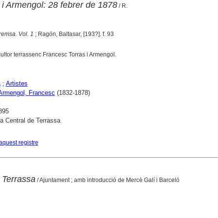
 i Armengol: 28 febrer de 1878
/ R.
remsa. Vol. 1
; Ragón, Baltasar, [193?]. f. 93
scultor terrassenc Francesc Torras i Armengol.
a
;
Artistes
 Armengol, Francesc
(1832-1878)
895
ca Central de Terrassa
aquest registre
 Terrassa
/ Ajuntament ; amb introducció de Mercè Galí i Barceló