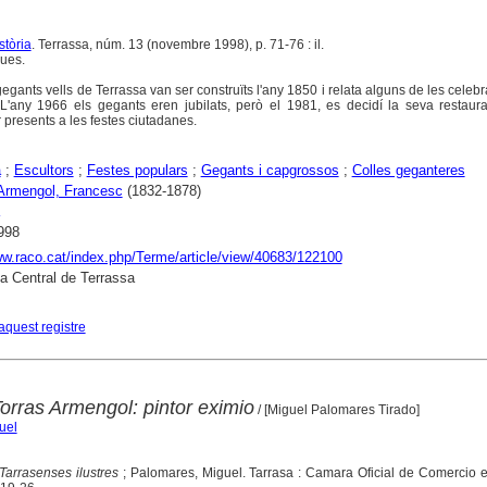
stòria
. Terrassa, núm. 13 (novembre 1998), p. 71-76 : il.
ques.
gegants vells de Terrassa van ser construïts l'any 1850 i relata alguns de les celeb
L'any 1966 els gegants eren jubilats, però el 1981, es decidí la seva restaura
 presents a les festes ciutadanes.
a
;
Escultors
;
Festes populars
;
Gegants i capgrossos
;
Colles geganteres
 Armengol, Francesc
(1832-1878)
998
ww.raco.cat/index.php/Terme/article/view/40683/122100
ca Central de Terrassa
aquest registre
orras Armengol: pintor eximio
/ [Miguel Palomares Tirado]
uel
Tarrasenses ilustres
; Palomares, Miguel. Tarrasa : Camara Oficial de Comercio e