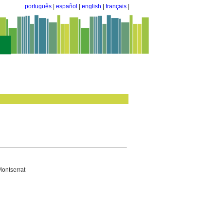
português
|
español
|
english
|
français
|
Montserrat