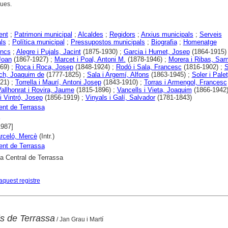
ques.
ent
;
Patrimoni municipal
;
Alcaldes
;
Regidors
;
Arxius municipals
;
Serveis
ls
;
Política municipal
;
Pressupostos municipals
;
Biografia
;
Homenatge
encs
;
Alegre i Pujals, Jacint
(1875-1930) ;
Garcia i Humet, Josep
(1864-1915)
 Joan
(1867-1927) ;
Marcet i Poal, Antoni M.
(1878-1946) ;
Morera i Ribas, Sa
69) ;
Roca i Roca, Josep
(1848-1924) ;
Rodó i Sala, Francesc
(1816-1902) ;
S
h, Joaquim de
(1777-1825) ;
Sala i Argemí, Alfons
(1863-1945) ;
Soler i Pale
21) ;
Torrella i Maurí, Antoni Josep
(1843-1910) ;
Torras i Armengol, Francesc
allhonrat i Rovira, Jaume
(1815-1896) ;
Vancells i Vieta, Joaquim
(1866-1942)
i Vintró, Josep
(1856-1919) ;
Vinyals i Galí, Salvador
(1781-1843)
nt de Terrassa
1987]
arceló, Mercè
(Intr.)
nt de Terrassa
ca Central de Terrassa
aquest registre
ls de Terrassa
/ Jan Grau i Martí