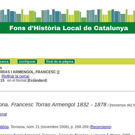
ns
RRAS I ARMENGOL, FRANCESC []
[
Refinar la cerca
]
. 15
en el format [
Estàndard
]
ona. Francesc Torras Armengol 1832 - 1878
/ [ressenya de] 
rrat
stòria
. Terrassa, núm. 21 (novembre 2006), p. 268-269 (
Recensions
)