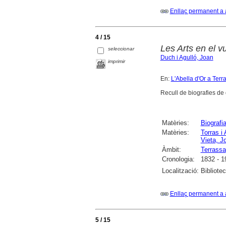
Enllaç permanent a 
4 / 15
Les Arts en el vu
seleccionar
Duch i Agulló, Joan
imprimir
En:
L'Abella d'Or a Terr
Recull de biografies de 
Matèries:
Biografi
Matèries:
Torras i
Vieta, J
Àmbit:
Terrassa
Cronologia:
1832 - 1
Localització:
Bibliote
Enllaç permanent a 
5 / 15