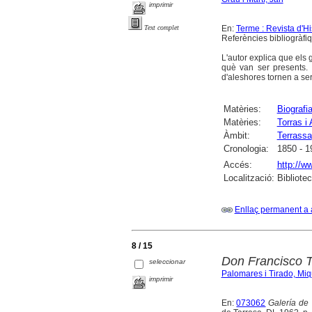
imprimir
En:
Terme : Revista d'Hi
Text complet
Referències bibliogràfi
L'autor explica que els 
què van ser presents. 
d'aleshores tornen a ser
Matèries:
Biografi
Matèries:
Torras i
Àmbit:
Terrassa
Cronologia:
1850 - 1
Accés:
http://w
Localització:
Bibliote
Enllaç permanent a 
8 / 15
Don Francisco T
seleccionar
Palomares i Tirado, Miq
imprimir
En:
073062
Galería de 