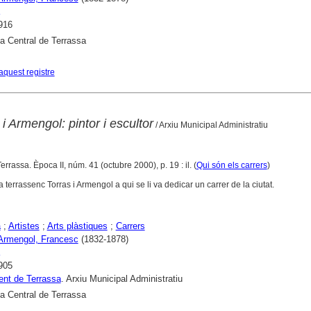
916
ca Central de Terrassa
aquest registre
i Armengol: pintor i escultor
/ Arxiu Municipal Administratiu
Terrassa. Època II, núm. 41 (octubre 2000), p. 19 : il. (
Qui són els carrers
)
ta terrassenc Torras i Armengol a qui se li va dedicar un carrer de la ciutat.
a
;
Artistes
;
Arts plàstiques
;
Carrers
 Armengol, Francesc
(1832-1878)
905
nt de Terrassa
. Arxiu Municipal Administratiu
ca Central de Terrassa