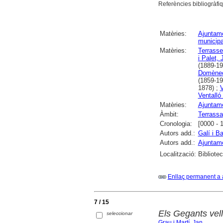
Referències bibliogràfi
Matèries:
Ajuntam
municipa
Matèries:
Terrass
i Palet,
(1889-19
Domènec
(1859-19
1878) ;
V
Ventalló 
Matèries:
Ajuntame
Àmbit:
Terrassa
Cronologia:
[0000 - 
Autors add.:
Galí i B
Autors add.:
Ajuntame
Localització:
Bibliote
Enllaç permanent a 
7 / 15
Els Gegants vel
seleccionar
Grau i Martí, Jan