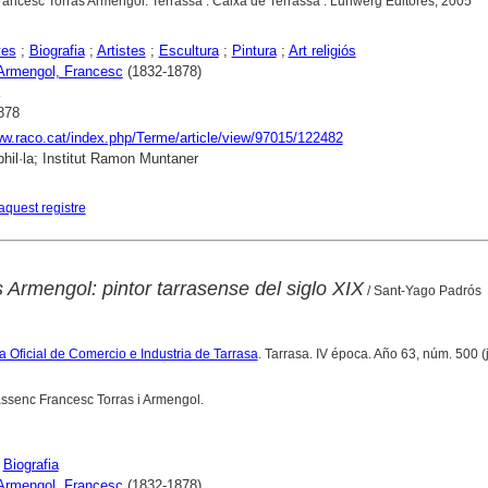
rancesc Torras Armengol. Terrassa : Caixa de Terrassa : Lunwerg Editores, 2005
yes
;
Biografia
;
Artistes
;
Escultura
;
Pintura
;
Art religiós
 Armengol, Francesc
(1832-1878)
878
ww.raco.cat/index.php/Terme/article/view/97015/122482
hil·la; Institut Ramon Muntaner
aquest registre
 Armengol: pintor tarrasense del siglo XIX
/ Sant-Yago Padrós
a Oficial de Comercio e Industria de Tarrasa
. Tarrasa. IV época. Año 63, núm. 500 (j
rassenc Francesc Torras i Armengol.
;
Biografia
 Armengol, Francesc
(1832-1878)