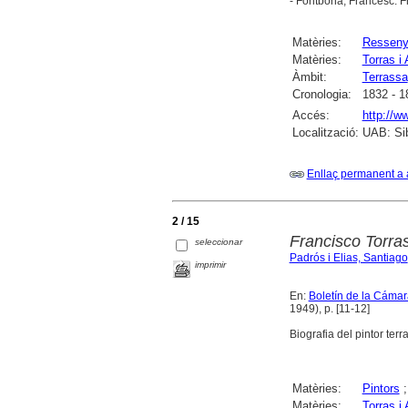
- Fontbona, Francesc. F
Matèries:
Ressen
Matèries:
Torras i
Àmbit:
Terrassa
Cronologia:
1832 - 1
Accés:
http://w
Localització:
UAB: Sib
Enllaç permanent a 
2 / 15
Francisco Torras
seleccionar
Padrós i Elias, Santiago
imprimir
En:
Boletín de la Cámar
1949), p. [11-12]
Biografia del pintor ter
Matèries:
Pintors
Matèries:
Torras i