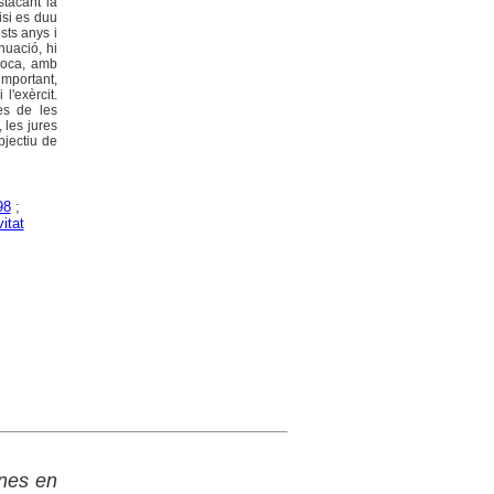
stacant la
isi es duu
sts anys i
nuació, hi
època, amb
important,
l'exèrcit.
es de les
 les jures
bjectiu de
98
;
vitat
anes en