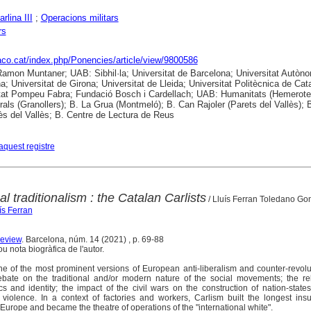
rlina III
;
Operacions militars
rs
raco.cat/index.php/Ponencies/article/view/9800586
 Ramon Muntaner; UAB: Sibhil·la; Universitat de Barcelona; Universitat Autòn
a; Universitat de Girona; Universitat de Lleida; Universitat Politècnica de Cat
tat Pompeu Fabra; Fundació Bosch i Cardellach; UAB: Humanitats (Hemerote
als (Granollers); B. La Grua (Montmeló); B. Can Rajoler (Parets del Vallès); 
s del Vallès; B. Centre de Lectura de Reus
aquest registre
cal traditionalism : the Catalan Carlists
/ Lluís Ferran Toledano Go
ís Ferran
Review
. Barcelona, núm. 14 (2021) , p. 69-88
ou nota biogràfica de l'autor.
e of the most prominent versions of European anti-liberalism and counter-revolu
debate on the traditional and/or modern nature of the social movements; the re
ics and identity; the impact of the civil wars on the construction of nation-state
violence. In a context of factories and workers, Carlism built the longest insu
of Europe and became the theatre of operations of the "international white".