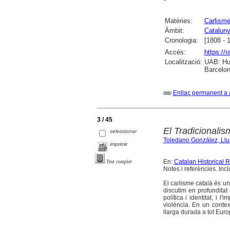
Matèries:
Carlism
Àmbit:
Catalun
Cronologia:
[1808 - 
Accés:
https://
Localització:
UAB: Hum
Barcelon
Enllaç permanent a 
3 / 45
El Tradicionalism
seleccionar
Toledano González, Llu
imprimir
En:
Catalan Historical 
Text complet
Notes i referències. Incl
El carlisme català és un
discutim en profunditat 
política i identitat, i l
violència. En un contex
llarga durada a tot Euro