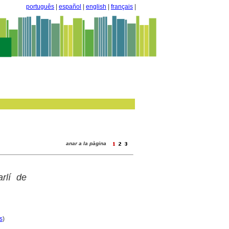
português
|
español
|
english
|
français
|
anar a la pàgina
arlí de
s
)