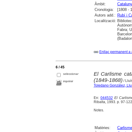
Àmbit:
Catalun
Cronologia:
[1808 - 
Autors add.:
Rubí i 
Localització:
Bibliote
Autònoma
Fabra; Un
Barcelon
(Badalo
Enllaç permanent a 
6 / 45
El Carlisme cata
seleccionar
(1849-1868)
/ Llu
imprimir
Toledano González, Llu
En:
044532
El Carlism
Ribalta, 1993. p. 97-12
Notes.
Matèries:
Carlism