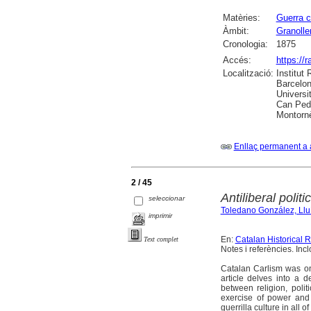
Matèries:
Guerra ca
Àmbit:
Granolle
Cronologia:
1875
Accés:
https://
Localització:
Institut
Barcelon
Universi
Can Pedr
Montornè
Enllaç permanent a 
2 / 45
Antiliberal politi
seleccionar
Toledano González, Llu
imprimir
En:
Catalan Historical 
Text complet
Notes i referències. Incl
Catalan Carlism was on
article delves into a 
between religion, polit
exercise of power and 
guerrilla culture in all 