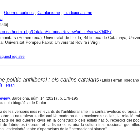
e
;
Guerres carlines
;
Catalanisme
;
Tradicionalisme
ya
1936]
raco.cat/index.php/CatalanHistoricalReview/article/view/394057
anitats (Hemeroteca); Universitat de Lleida; Biblioteca de Catalunya; Univer
a; Universitat Pompeu Fabra; Universitat Rovira i Virgili
aquest registre
e polític antiliberal : els carlins catalans
/ Lluís Ferran Toledan
ís Ferran
Review
. Barcelona, núm. 14 (2021) , p. 179-195
ou nota biogràfica de l'autor.
a de les versions més rellevants de l'antiliberalisme i la contrarevolució europea. En
sobre la naturalesa tradicional i/o moderna dels moviments socials; la relació entr
'impacte de les guerres civils en la construcció dels estats nació, l'exercici del pod
t de fàbriques i obrers, el carlisme construirà la cultura insurreccional guerrill
pa i esdevindrà teatre d'operacions de la "internacional blanca".