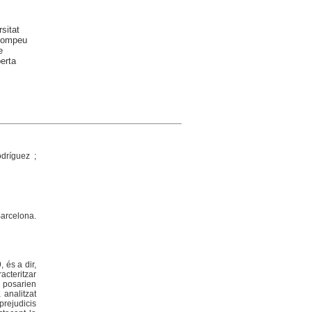
sitat
 Pompeu
e
erta
dríguez ;
arcelona.
 és a dir,
acteritzar
a posarien
 analitzat
prejudicis