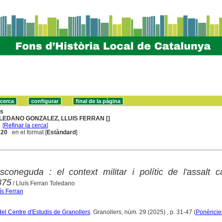
ns
LEDANO GONZALEZ, LLUIS FERRAN []
[
Refinar la cerca
]
. 20
en el format [
Estàndard
]
oneguda : el context militar i polític de l'assalt c
875
/ Lluís Ferran Toledano
ís Ferran
del Centre d'Estudis de Granollers
. Granollers, núm. 29 (2025) , p. 31-47 (
Ponèncie