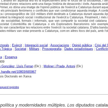
L'anàlisi en aquesta tesi es fa especialment amb el focus de la sociabilitat, i de
oriedad d'unes relacions amb una llarga història de desacords i èxits. Aquesta anàl
Primer, es dóna una imatge de l'opinió pública de l'exèrcit a Catalunya durant aque
é els principals fenòmens o conflictes que van condicionar aquesta imatge. A conti
ica i prosopográfico de 110 militars d'elit destinats a Catalunya durant aquesta 
ntext la integració social i institucional de l'exèrcit a Catalunya. Finalment, i més 
de sociabilitat, formals i informals, que van compartir la societat civil catalana i 
ocietat Colombófila de Catalunya o els Exploradors Barcelonins són exempl
 van caracteritzar les relacions entre l'exèrcit i la societat catalana. D'altra banda,
des militars van estar presents a Catalunya, com en altres llocs del país, amb l'o
ctorals
;
Exèrcit
;
Integració social
;
Associacions
;
Opinió pública
;
Crisi del 
 Tràgica
;
Societat
;
Militars
;
Prosopografia
;
Dades estadístiques
;
Conflicti
ya
;
Espanya
909
 González, Lluís Ferran
(Dir.) ;
Moliner i Prada, Antoni
(Dir.)
dl.handle.net/10803/665967
is Doctorals en Xarxa
aquest registre
política y modernidades múltiples. Los diputados catal