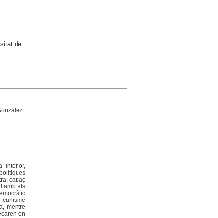
sitat de
González
interior,
polítiques
tra, capaç
al amb els
Democràtic
l carlisme
sa, mentre
xecaren en