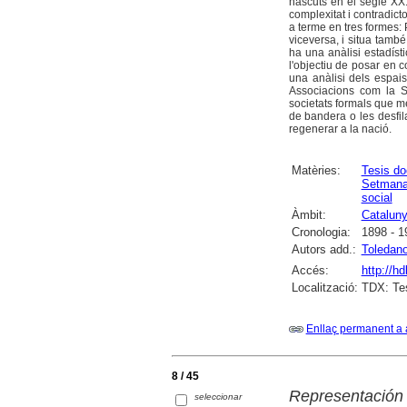
nascuts en el segle XX. 
complexitat i contradict
a terme en tres formes: 
viceversa, i situa tamb
ha una anàlisi estadíst
l'objectiu de posar en co
una anàlisi dels espais 
Associacions com la S
societats formals que més
de bandera o les desfila
regenerar a la nació.
Matèries:
Tesis do
Setmana
social
Àmbit:
Catalun
Cronologia:
1898 - 1
Autors add.:
Toledano
Accés:
http://h
Localització:
TDX: Tes
Enllaç permanent a 
8 / 45
Representación 
seleccionar