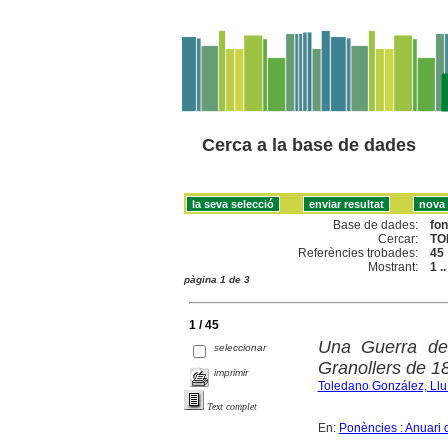
Cerca a la base de dades
Base de dades:
fo
Cercar:
TO
Referències trobades:
45
Mostrant:
1 .
pàgina 1 de 3
1 / 45
Una Guerra desc
seleccionar
Granollers de 1
imprimir
Toledano González, Llu
Text complet
En:
Ponències : Anuari 