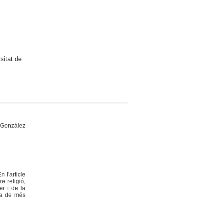
sitat de
o González
 l'article
e religió,
er i de la
era de més