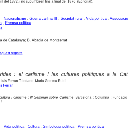
il del 1872, i no sucumbiren fins a final del 1876. (Editorial).
e
;
Nacionalisme
;
Guerra carlina III
;
Societat rural
;
Vida política
;
Associaci
s
;
Premsa política
ya
ca de Catalunya; B. Abadia de Montserrat
aquest registre
ides : el carlisme i les cultures polítiques a la Ca
 Lluís Ferran Toledano, Maria Gemma Rubí
ís Ferran
 cultura i carlisme : III Seminari sobre Carlisme
. Barcelona : Columna : Fundació
47
e
;
Vida política
;
Cultura
;
Simbologia política
;
Premsa política