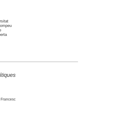
sitat
 Pompeu
e
erta
ítiques
 Francesc