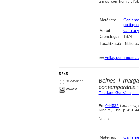
armes, com hem dit, l'abr
Matèries:
Carlism
polítique
Àmbit:
Catalun
Cronologia:
1874
Localització:
Bibliote
Enllaç permanent a 
5 / 45
Boines i margar
seleccionar
contemporània
/
imprimir
Toledano González, Llu
En:
044532
Literatura,
Ribalta, 1995. p. 451-4
Notes.
Matèries:
Carlism