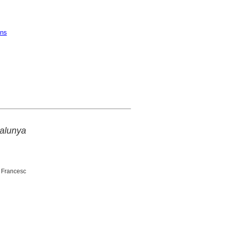
ons
talunya
 Francesc