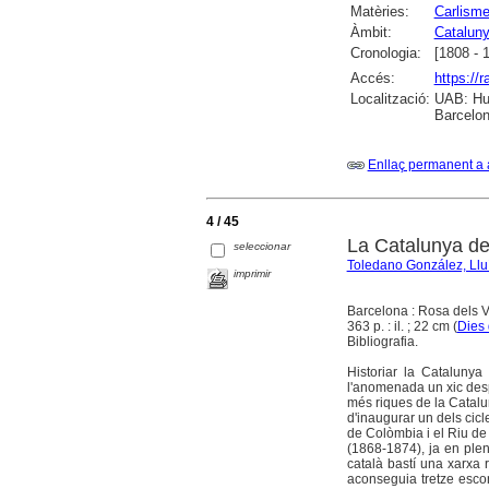
Matèries:
Carlism
Àmbit:
Catalun
Cronologia:
[1808 - 
Accés:
https://
Localització:
UAB: Hum
Barcelon
Enllaç permanent a 
4 / 45
La Catalunya de
seleccionar
Toledano González, Llu
imprimir
Barcelona : Rosa dels V
363 p. : il. ; 22 cm (
Dies 
Bibliografia.
Historiar la Catalunya
l'anomenada un xic despe
més riques de la Catalu
d'inaugurar un dels cicl
de Colòmbia i el Riu de 
(1868-1874), ja en plena
català bastí una xarxa
aconseguia tretze escon