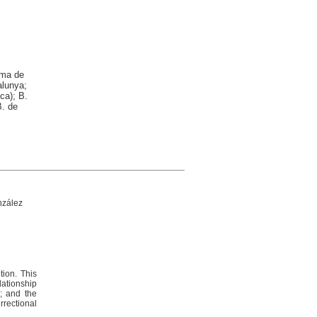
oma de
alunya;
ca); B.
B. de
nzález
tion. This
lationship
s; and the
rrectional