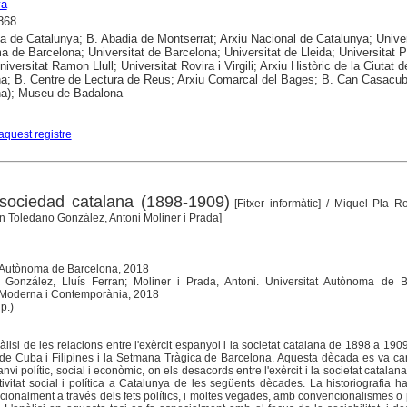
ya
868
ca de Catalunya; B. Abadia de Montserrat; Arxiu Nacional de Catalunya; Univer
 de Barcelona; Universitat de Barcelona; Universitat de Lleida; Universitat
iversitat Ramon Llull; Universitat Rovira i Virgili; Arxiu Històric de la Ciutat d
a; B. Centre de Lectura de Reus; Arxiu Comarcal del Bages; B. Can Casacub
na); Museu de Badalona
aquest registre
a sociedad catalana (1898-1909)
[Fitxer informàtic]
/ Miquel Pla Ro
ran Toledano González, Antoni Moliner i Prada]
tat Autònoma de Barcelona, 2018
o González, Lluís Ferran; Moliner i Prada, Antoni. Universitat Autònoma de B
 Moderna i Contemporània, 2018
p.)
àlisi de les relacions entre l'exèrcit espanyol i la societat catalana de 1898 a 1909,
a de Cuba i Filipines i la Setmana Tràgica de Barcelona. Aquesta dècada es va car
vi polític, social i econòmic, on els desacords entre l'exèrcit i la societat catalan
ctivitat social i política a Catalunya de les següents dècades. La historiografia ha
cionalment a través dels fets polítics, i moltes vegades, amb convencionalismes o 