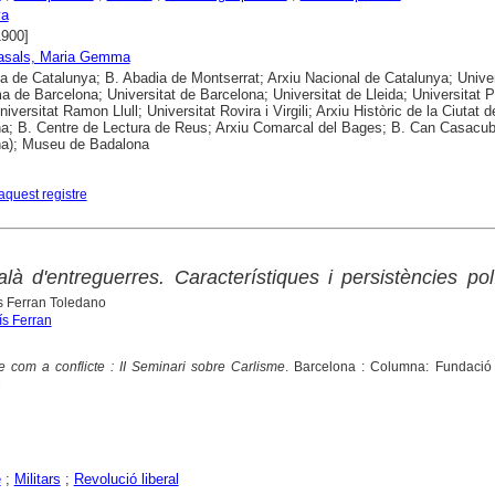
ya
1900]
Casals, Maria Gemma
ca de Catalunya; B. Abadia de Montserrat; Arxiu Nacional de Catalunya; Univer
 de Barcelona; Universitat de Barcelona; Universitat de Lleida; Universitat
iversitat Ramon Llull; Universitat Rovira i Virgili; Arxiu Històric de la Ciutat d
a; B. Centre de Lectura de Reus; Arxiu Comarcal del Bages; B. Can Casacub
na); Museu de Badalona
aquest registre
là d'entreguerres. Característiques i persistències pol
ís Ferran Toledano
ís Ferran
e com a conflicte : II Seminari sobre Carlisme
. Barcelona : Columna: Fundació
2
e
;
Militars
;
Revolució liberal