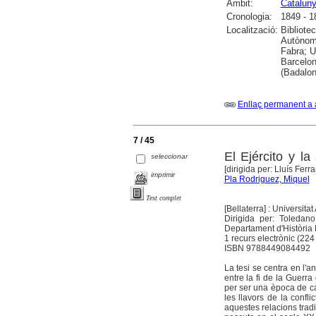
Àmbit:
Catalun
Cronologia:
1849 - 1
Localització:
Bibliote
Autònoma
Fabra; Un
Barcelon
(Badalo
Enllaç permanent a 
7 / 45
El Ejército y l
seleccionar
[dirigida per: Lluís Fer
imprimir
Pla Rodriguez, Miquel
Text complet
[Bellaterra] : Universi
Dirigida per: Toledan
Departament d'Història
1 recurs electrònic (224 
ISBN 9788449084492
La tesi se centra en l'an
entre la fi de la Guerr
per ser una època de can
les llavors de la confli
aquestes relacions tradi