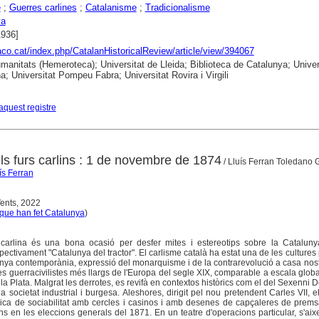
e
;
Guerres carlines
;
Catalanisme
;
Tradicionalisme
ya
1936]
raco.cat/index.php/CatalanHistoricalReview/article/view/394067
anitats (Hemeroteca); Universitat de Lleida; Biblioteca de Catalunya; Univer
a; Universitat Pompeu Fabra; Universitat Rovira i Virgili
aquest registre
ls furs carlins : 1 de novembre de 1874
/ Lluís Ferran Toledano 
ís Ferran
ents, 2022
que han fet Catalunya
)
 carlina és una bona ocasió per desfer mites i estereotips sobre la Catalunya 
ctivament "Catalunya del tractor". El carlisme català ha estat una de les cultures 
nya contemporània, expressió del monarquisme i de la contrarevolució a casa nos
es guerracivilistes més llargs de l'Europa del segle XIX, comparable a escala glob
la Plata. Malgrat les derrotes, es revifà en contextos històrics com el del Sexenni 
 societat industrial i burgesa. Aleshores, dirigit pel nou pretendent Carles VII, e
 rica de sociabilitat amb cercles i casinos i amb desenes de capçaleres de prem
s en les eleccions generals del 1871. En un teatre d'operacions particular, s'ai