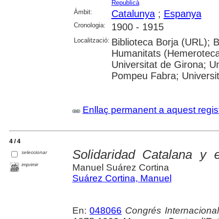
Republicà
Àmbit:
Catalunya
;
Espanya
Cronologia:
1900 - 1915
Localització:
Biblioteca Borja (URL); 
Humanitats (Hemeroteca)
Universitat de Girona; Un
Pompeu Fabra; Universitat
Enllaç permanent a aquest regis
4 / 4
Solidaridad Catalana y e
seleccionar
imprimir
Manuel Suárez Cortina
Suárez Cortina, Manuel
En:
048066
Congrés Internacional 