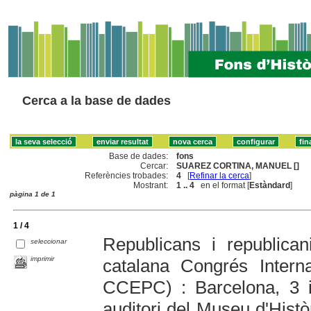
Cerca a la base de dades
Base de dades:
fons
Cercar:
SUAREZ CORTINA, MANUEL []
Referències trobades:
4
[
Refinar la cerca
]
Mostrant:
1 .. 4
en el format [
Estàndard
]
pàgina 1 de 1
1 / 4
Republicans i republica
seleccionar
imprimir
catalana Congrés Intern
CCEPC) : Barcelona, 3 
auditori del Museu d'Hist