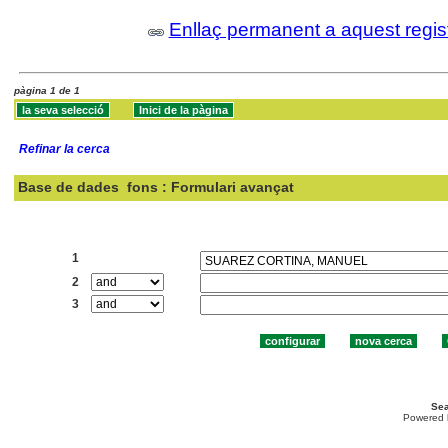
Enllaç permanent a aquest regis
pàgina 1 de 1
Refinar la cerca
Base de dades
fons : Formulari avançat
Cercar:
1
2
3
Sea
Powered