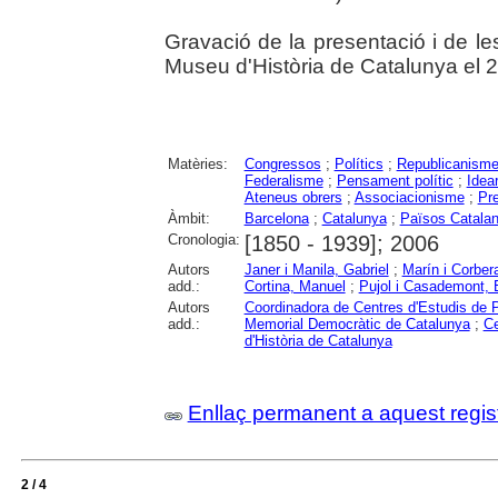
Gravació de la presentació i de l
Museu d'Història de Catalunya el 2
Matèries:
Congressos
;
Polítics
;
Republicanism
Federalisme
;
Pensament polític
;
Idear
Ateneus obrers
;
Associacionisme
;
Pre
Àmbit:
Barcelona
;
Catalunya
;
Països Catala
Cronologia:
[1850 - 1939]; 2006
Autors
Janer i Manila, Gabriel
;
Marín i Corber
add.:
Cortina, Manuel
;
Pujol i Casademont, 
Autors
Coordinadora de Centres d'Estudis de 
add.:
Memorial Democràtic de Catalunya
;
Ce
d'Història de Catalunya
Enllaç permanent a aquest regis
2 / 4