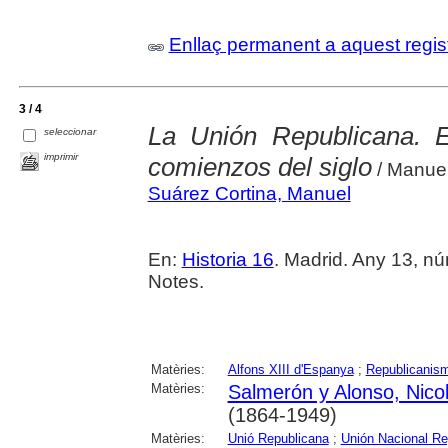
Enllaç permanent a aquest regis
3 / 4
La Unión Republicana. E
seleccionar
imprimir
comienzos del siglo
/ Manuel
Suárez Cortina, Manuel
En:
Historia 16
. Madrid. Any 13, núm
Notes.
Matèries:
Alfons XIII d'Espanya
;
Republicanis
Matèries:
Salmerón y Alonso, Nico
(1864-1949)
Matèries:
Unió Republicana
;
Unión Nacional Re