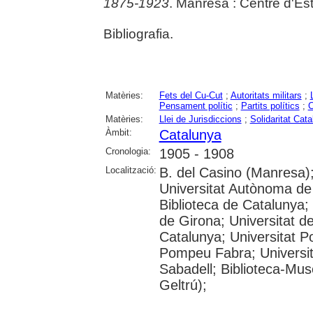
1875-1923
. Manresa : Centre d'Es
Bibliografia.
Matèries:
Fets del Cu-Cut
;
Autoritats militars
;
Pensament polític
;
Partits polítics
;
C
Matèries:
Llei de Jurisdiccions
;
Solidaritat Cata
Àmbit:
Catalunya
Cronologia:
1905 - 1908
Localització:
B. del Casino (Manresa);
Universitat Autònoma d
Biblioteca de Catalunya; 
de Girona; Universitat de
Catalunya; Universitat Po
Pompeu Fabra; Universitat
Sabadell; Biblioteca-Mus
Geltrú);