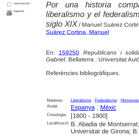
Por una historia comp
seleccionar
imprimir
liberalismo y el federali
siglo XIX
/ Manuel Suárez Corti
Suárez Cortina, Manuel
En:
159250
Republicans i soli
Gabriel
. Bellaterra : Universitat 
Referències bibliogràfiques.
Matèries:
Liberalisme
;
Federalisme
;
Historiogr
Àmbit:
Espanya
;
Mèxic
Cronologia:
[1800 - 1900]
Localització:
B. Abadia de Montserrat
Universitat de Girona; B