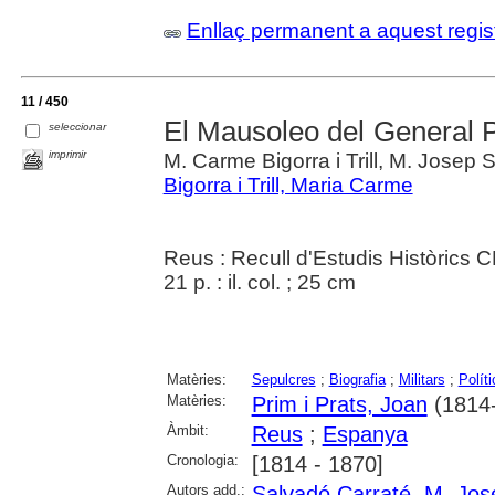
Enllaç permanent a aquest regis
11 / 450
El Mausoleo del General Pr
seleccionar
imprimir
M. Carme Bigorra i Trill, M. Josep 
Bigorra i Trill, Maria Carme
Reus : Recull d'Estudis Històrics 
21 p. : il. col. ; 25 cm
Matèries:
Sepulcres
;
Biografia
;
Militars
;
Políti
Matèries:
Prim i Prats, Joan
(1814
Àmbit:
Reus
;
Espanya
Cronologia:
[1814 - 1870]
Autors add.:
Salvadó Carraté, M. Jos