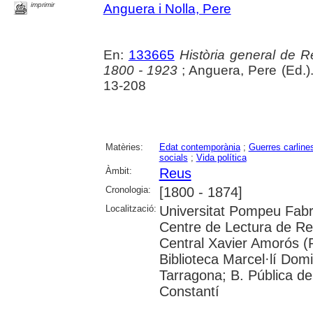
imprimir
Anguera i Nolla, Pere
En:
133665
Història general de Re
1800 - 1923
; Anguera, Pere (Ed.)
13-208
Matèries:
Edat contemporània
;
Guerres carline
socials
;
Vida política
Àmbit:
Reus
Cronologia:
[1800 - 1874]
Localització:
Universitat Pompeu Fabra;
Centre de Lectura de Reu
Central Xavier Amorós (R
Biblioteca Marcel·lí Dom
Tarragona; B. Pública de 
Constantí