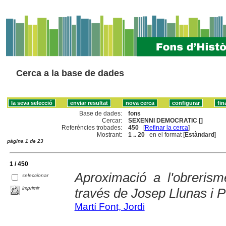
Cerca a la base de dades
Base de dades:
fons
Cercar:
SEXENNI DEMOCRATIC []
Referències trobades:
450
[
Refinar la cerca
]
Mostrant:
1 .. 20
en el format [
Estàndard
]
pàgina 1 de 23
1 / 450
Aproximació a l'obreris
seleccionar
imprimir
través de Josep Llunas i P
Martí Font, Jordi