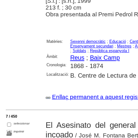
[S.l.] : [s.n.], 1999
213 f. ; 30 cm
Obra presentada al Premi Pedrol Ri
Matèries:
Sexenni democràtic
;
Educació
;
Cent
Ensenyament secundari
;
Mestres
;
A
;
Soldats
;
República espanyola I
Àmbit:
Reus
;
Baix Camp
Cronologia:
1868 - 1874
Localització:
B. Centre de Lectura de
Enllaç permanent a aquest regis
7 / 450
El Asesinato del general
seleccionar
imprimir
incoado
/ José M. Fontana Bert