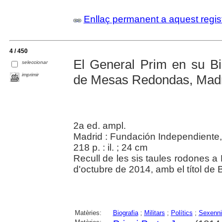
Enllaç permanent a aquest regis
4 / 450
El General Prim en su Bi
seleccionar
imprimir
de Mesas Redondas, Mad
2a ed. ampl.
Madrid : Fundación Independiente
218 p. : il. ; 24 cm
Recull de les sis taules rodones a 
d'octubre de 2014, amb el títol de 
Matèries:
Biografia
;
Militars
;
Polítics
;
Sexenni