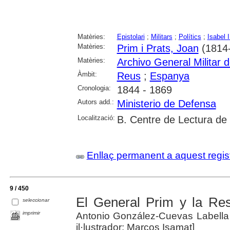
Matèries:
Epistolari
;
Militars
;
Polítics
;
Isabel 
Matèries:
Prim i Prats, Joan
(1814
Matèries:
Archivo General Militar 
Àmbit:
Reus
;
Espanya
Cronologia:
1844 - 1869
Autors add.:
Ministerio de Defensa
Localització:
B. Centre de Lectura de
Enllaç permanent a aquest regis
9 / 450
El General Prim y la Re
seleccionar
imprimir
Antonio González-Cuevas Labella ; 
il·lustrador: Marcos Isamat]