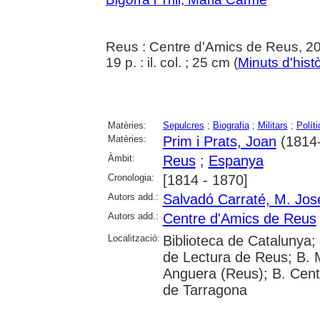
Reus : Centre d'Amics de Reus, 2
19 p. : il. col. ; 25 cm (
Minuts d'histò
Matèries:
Sepulcres
;
Biografia
;
Militars
;
Políti
Matèries:
Prim i Prats, Joan
(1814
Àmbit:
Reus
;
Espanya
Cronologia:
[1814 - 1870]
Autors add.:
Salvadó Carraté, M. Jos
Autors add.:
Centre d'Amics de Reus
Localització:
Biblioteca de Catalunya; U
de Lectura de Reus; B. M
Anguera (Reus); B. Cent
de Tarragona