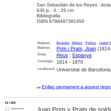
San Sebastián de los Reyes : Acta
635 p. : il. ; 25 cm
Bibliografia.
ISBN 9788497391450
Matèries:
Biografia
;
Militars
;
Polítics
;
Isabel I
Matèries:
Prim i Prats, Joan
(1814
Àmbit:
Reus
;
Espanya
Cronologia:
1814 - 1870
Localització:
Universitat de Barcelona
Enllaç permanent a aquest regis
19 / 450
Juan Prim y Prats de sold
seleccionar