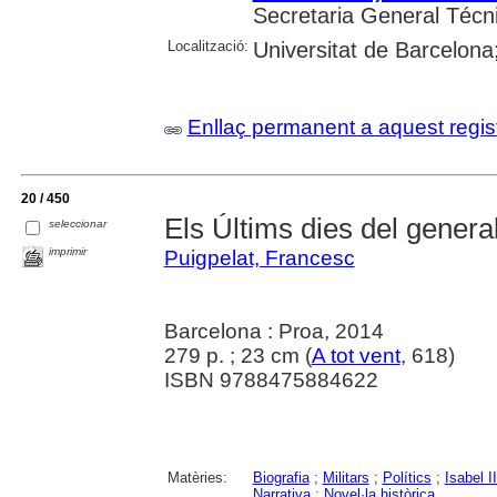
Secretaria General Técn
Localització:
Universitat de Barcelona
Enllaç permanent a aquest regis
20 / 450
Els Últims dies del genera
seleccionar
imprimir
Puigpelat, Francesc
Barcelona : Proa, 2014
279 p. ; 23 cm (
A tot vent
, 618)
ISBN 9788475884622
Matèries:
Biografia
;
Militars
;
Polítics
;
Isabel I
Narrativa
;
Novel·la històrica