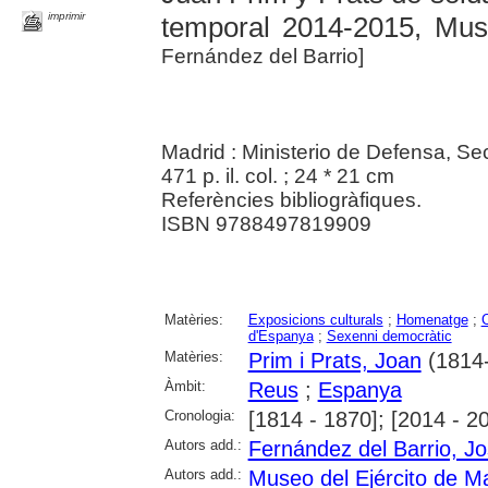
imprimir
temporal 2014-2015, Muse
Fernández del Barrio]
Madrid : Ministerio de Defensa, Se
471 p. il. col. ; 24 * 21 cm
Referències bibliogràfiques.
ISBN 9788497819909
Matèries:
Exposicions culturals
;
Homenatge
;
C
d'Espanya
;
Sexenni democràtic
Matèries:
Prim i Prats, Joan
(1814
Àmbit:
Reus
;
Espanya
Cronologia:
[1814 - 1870]; [2014 - 2
Autors add.:
Fernández del Barrio, J
Autors add.:
Museo del Ejército de M