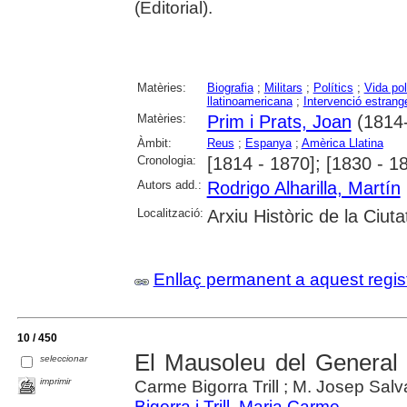
(Editorial).
Matèries:
Biografia
;
Militars
;
Polítics
;
Vida pol
llatinoamericana
;
Intervenció estrang
Matèries:
Prim i Prats, Joan
(1814
Àmbit:
Reus
;
Espanya
;
Amèrica Llatina
Cronologia:
[1814 - 1870]; [1830 - 1
Autors add.:
Rodrigo Alharilla, Martín
Localització:
Arxiu Històric de la Ciut
Enllaç permanent a aquest regis
10 / 450
El Mausoleu del General P
seleccionar
imprimir
Carme Bigorra Trill ; M. Josep Sal
Bigorra i Trill, Maria Carme