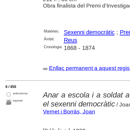
Obra finalista del Premi d'Investiga
Matèries:
Sexenni democràtic
;
Pre
Àmbit:
Reus
Cronologia:
1868 - 1874
Enllaç permanent a aquest regis
6 / 450
Anar a escola i a soldat 
seleccionar
imprimir
el sexenni democràtic
/ Joa
Vernet i Borràs, Joan