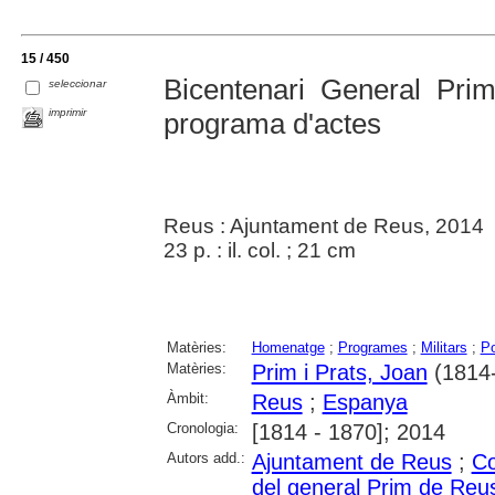
15 / 450
Bicentenari General Pri
seleccionar
imprimir
programa d'actes
Reus : Ajuntament de Reus, 2014
23 p. : il. col. ; 21 cm
Matèries:
Homenatge
;
Programes
;
Militars
;
Po
Matèries:
Prim i Prats, Joan
(1814
Àmbit:
Reus
;
Espanya
Cronologia:
[1814 - 1870]; 2014
Autors add.:
Ajuntament de Reus
;
Co
del general Prim de Reu