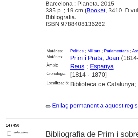
Barcelona : Planeta, 2015
335 p. ; 19 cm (
Booket
, 3410. Divu
Bibliografia.
ISBN 9788408136262
Matèries:
Polítics
;
Militars
;
Parlamentaris
;
As
Matèries:
Prim i Prats, Joan
(1814
Àmbit:
Reus
;
Espanya
Cronologia:
[1814 - 1870]
Localització:
Biblioteca de Catalunya; 
Enllaç permanent a aquest regis
14 / 450
Bibliografia de Prim i sob
seleccionar