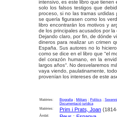
intensivo, es este libro que tiene
solo los falsos testigos que deb
proceso, si no las tramas urdidas p
se quería figurasen como los ver
libro encontrarán los motivos y 
de los principales acusados por la 
Dejando claro, por fin, de dónde vi
dineros para realizar un crimen q
España. Sus autores no lo hicier
como se dice en el libro que "el 
del corazón humano, en la envid
largos años". No desvelaremos más
vaya viendo, paulatinamente, tod
provenían los intereses de este ases
Matèries:
Biografia
;
Militars
;
Polítics
;
Sexenni
Documentació jurídica
Matèries:
Prim i Prats, Joan
(1814
Àmbit:
Reus
;
Espanya