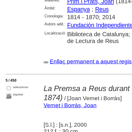
Matèries:
Prim i Prats, Joan
(1814
Àmbit:
Espanya
;
Reus
Cronologia:
1814 - 1870; 2014
Autors add.:
Fundación Independient
Localització:
Biblioteca de Catalunya; U
de Lectura de Reus
Enllaç permanent a aquest regis
5 / 450
La Premsa a Reus durant 
seleccionar
imprimir
1874)
/ [Joan Vernet i Borràs]
Vernet i Borràs, Joan
[S.l.] : [s.n.], 2000
212 f. ; 30 cm