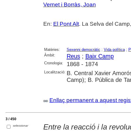
Vernet i Borràs, Joan
En:
El Pont Alt
. La Selva del Camp,
Matèries:
Sexenni democràtic
;
Vida política
;
P
Àmbit:
Reus
;
Baix Camp
Cronologia:
1868 - 1874
Localització:
B. Central Xavier Amorós
Camp); B. Pública de Ta
Enllaç permanent a aquest regis
3 / 450
Entre la reacció i la revolu
seleccionar