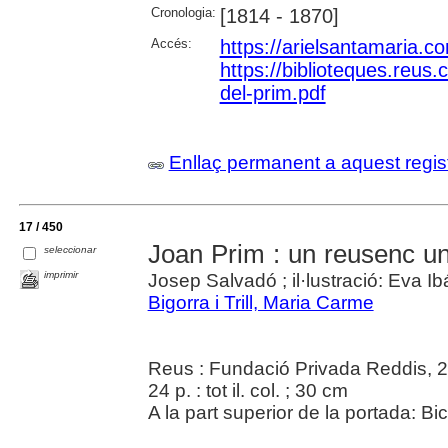
Cronologia:
[1814 - 1870]
Accés:
https://arielsantamaria.c
https://biblioteques.reus.c
del-prim.pdf
Enllaç permanent a aquest regis
17 / 450
Joan Prim : un reusenc un
seleccionar
imprimir
Josep Salvadó ; il·lustració: Eva I
Bigorra i Trill, Maria Carme
Reus : Fundació Privada Reddis, 
24 p. : tot il. col. ; 30 cm
A la part superior de la portada: 