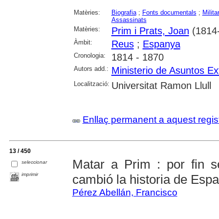
Matèries:
Biografia
;
Fonts documentals
;
Milita
Assassinats
Matèries:
Prim i Prats, Joan
(1814
Àmbit:
Reus
;
Espanya
Cronologia:
1814 - 1870
Autors add.:
Ministerio de Asuntos Ex
Localització:
Universitat Ramon Llull
Enllaç permanent a aquest regis
13 / 450
Matar a Prim : por fin s
seleccionar
imprimir
cambió la historia de Esp
Pérez Abellán, Francisco