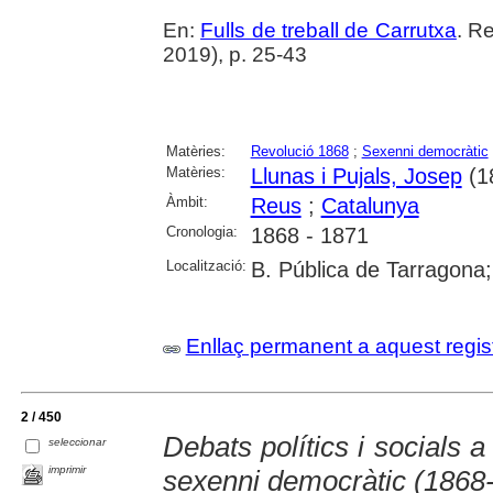
En:
Fulls de treball de Carrutxa
. R
2019), p. 25-43
Matèries:
Revolució 1868
;
Sexenni democràtic
Matèries:
Llunas i Pujals, Josep
(1
Àmbit:
Reus
;
Catalunya
Cronologia:
1868 - 1871
Localització:
B. Pública de Tarragona
Enllaç permanent a aquest regis
2 / 450
Debats polítics i socials 
seleccionar
imprimir
sexenni democràtic (1868