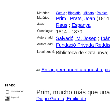
Matèries:
Còmic
;
Biografia
;
Militars
;
Polítics
Matèries:
Prim i Prats, Joan
(1814
Àmbit:
Reus
;
Espanya
Cronologia:
1814 - 1870
Autors add.:
Salvadó, M. Josep
;
Ibá
Autors add.:
Fundació Privada Reddi
Localització:
Biblioteca de Catalunya;
Enllaç permanent a aquest regis
18 / 450
Prim, mucho más que una
seleccionar
imprimir
Diego García, Emilio de