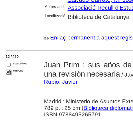
Autors add.:
Associació Recull d'Estu
Localització:
Biblioteca de Catalunya
Enllaç permanent a aquest regis
12 / 450
Juan Prim : sus años de 
seleccionar
imprimir
una revisión necesaria
/ Jav
Rubio, Javier
Madrid : Ministerio de Asuntos Ext
789 p. ; 25 cm (
Biblioteca diplomát
ISBN 9788495265791