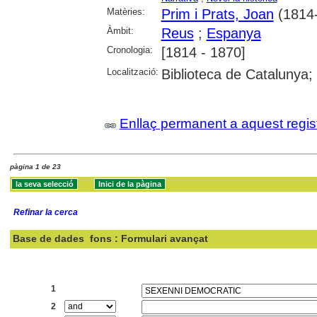
Matèries:
Prim i Prats, Joan
(1814
Àmbit:
Reus
;
Espanya
Cronologia:
[1814 - 1870]
Localització:
Biblioteca de Catalunya;
Enllaç permanent a aquest regis
pàgina 1 de 23
Refinar la cerca
Base de dades
fons : Formulari avançat
Cercar:
1
2