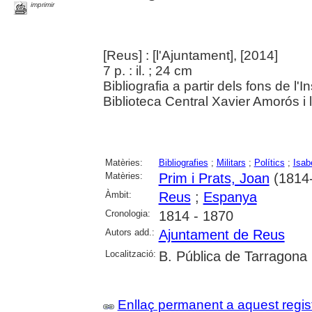
imprimir
[Reus] : [l'Ajuntament], [2014]
7 p. : il. ; 24 cm
Bibliografia a partir dels fons de l
Biblioteca Central Xavier Amorós i 
Matèries:
Bibliografies
;
Militars
;
Polítics
;
Isab
Matèries:
Prim i Prats, Joan
(1814
Àmbit:
Reus
;
Espanya
Cronologia:
1814 - 1870
Autors add.:
Ajuntament de Reus
Localització:
B. Pública de Tarragona
Enllaç permanent a aquest regis