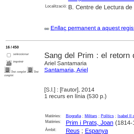
Localització:
B. Centre de Lectura de
Enllaç permanent a aquest regis
16 / 450
Sang del Prim : el retorn
seleccionar
imprimir
Ariel Santamaria
Santamaria, Ariel
Text complet
Text
complet
[S.l.] : [l'autor], 2014
1 recurs en línia (530 p.)
Matèries:
Biografia
;
Militars
;
Polítics
;
Isabel II
Matèries:
Prim i Prats, Joan
(1814-
Àmbit:
Reus
;
Espanya