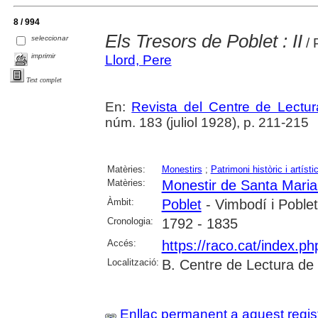
8 / 994
Els Tresors de Poblet : II
seleccionar
/ 
imprimir
Llord, Pere
Text complet
En:
Revista del Centre de Lectu
núm. 183 (juliol 1928), p. 211-215
Matèries:
Monestirs
;
Patrimoni històric i artísti
Matèries:
Monestir de Santa Maria
Àmbit:
Poblet
- Vimbodí i Poblet
Cronologia:
1792 - 1835
Accés:
https://raco.cat/index.p
Localització:
B. Centre de Lectura de
Enllaç permanent a aquest regis