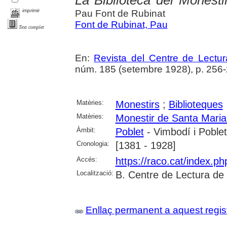
imprimir
Pau Font de Rubinat
Font de Rubinat, Pau
Text complet
En:
Revista del Centre de Lectu
núm. 185 (setembre 1928), p. 256-26
Matèries:
Monestirs
;
Biblioteques
Matèries:
Monestir de Santa Maria
Àmbit:
Poblet
- Vimbodí i Poblet
Cronologia:
[1381 - 1928]
Accés:
https://raco.cat/index.p
Localització:
B. Centre de Lectura de
Enllaç permanent a aquest regis