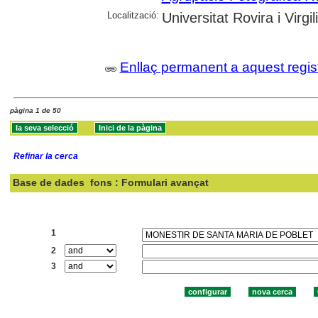
Localització:
Universitat Rovira i Virg
Enllaç permanent a aquest regis
pàgina 1 de 50
Refinar la cerca
Base de dades
fons : Formulari avançat
Cercar:
1
2
3