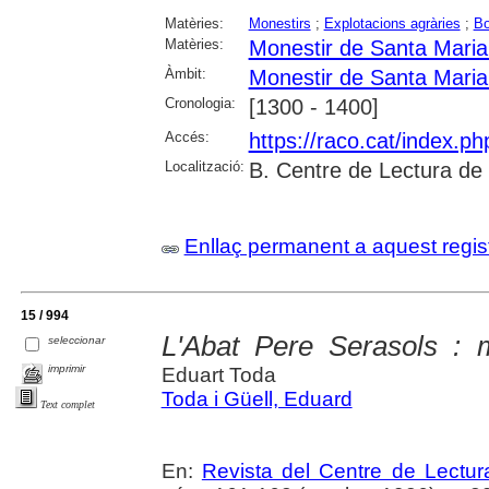
Matèries:
Monestirs
;
Explotacions agràries
;
B
Matèries:
Monestir de Santa Maria
Àmbit:
Monestir de Santa Maria
Cronologia:
[1300 - 1400]
Accés:
https://raco.cat/index.p
Localització:
B. Centre de Lectura de
Enllaç permanent a aquest regis
15 / 994
L'Abat Pere Serasols : 
seleccionar
imprimir
Eduart Toda
Toda i Güell, Eduard
Text complet
En:
Revista del Centre de Lectu