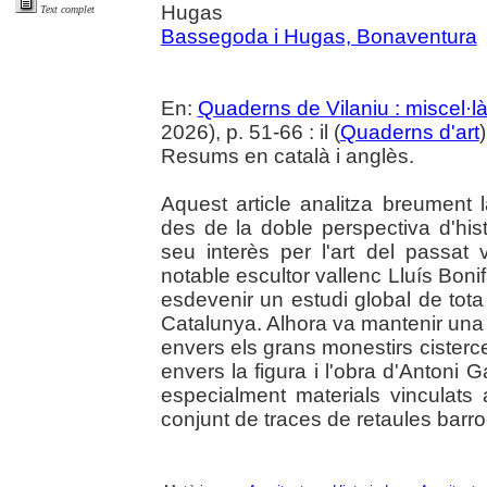
Hugas
Text complet
Bassegoda i Hugas, Bonaventura
En:
Quaderns de Vilaniu : miscel·là
2026), p. 51-66 : il (
Quaderns d'art
Resums en català i anglès.
Aquest article analitza breument la
des de la doble perspectiva d'histo
seu interès per l'art del passat 
notable escultor vallenc Lluís Boni
esdevenir un estudi global de tota 
Catalunya. Alhora va mantenir una 
envers els grans monestirs cisterc
envers la figura i l'obra d'Antoni 
especialment materials vinculats
conjunt de traces de retaules bar