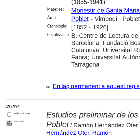
(1855-1941)
Matèries:
Monestir de Santa Maria
Àmbit:
Poblet
- Vimbodí i Poblet
Cronologia:
[1852 - 1926]
Localització:
B. Centre de Lectura de 
Barcelona; Fundació Bosc
Catalunya; Universitat Ro
Fabra; Universitat Autò
Tarragona
Enllaç permanent a aquest regis
19 / 994
Estudios preliminar de lo
seleccionar
imprimir
Poblet
/ Ramón Hernández Oter
Hernández Oter, Ramón