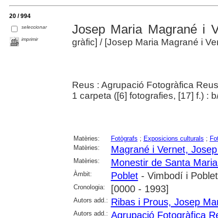
20 / 994
Josep Maria Magrané i Ve
seleccionar
imprimir
gràfic]
/ [Josep Maria Magrané i Ver
Reus : Agrupació Fotogràfica Reu
1 carpeta ([6] fotografies, [17] f.) : 
Matèries:
Fotògrafs
;
Exposicions culturals
;
Fo
Matèries:
Magrané i Vernet, Josep
Matèries:
Monestir de Santa Maria
Àmbit:
Poblet
- Vimbodí i Poblet
Cronologia:
[0000 - 1993]
Autors add.:
Ribas i Prous, Josep Ma
Autors add.:
Agrupació Fotogràfica R