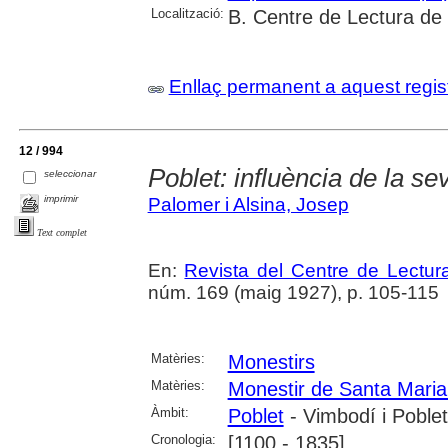
Localització:
B. Centre de Lectura de
Enllaç permanent a aquest regis
12 / 994
Poblet: influència de la sev
seleccionar
imprimir
Palomer i Alsina, Josep
Text complet
En:
Revista del Centre de Lectu
núm. 169 (maig 1927), p. 105-115
Matèries:
Monestirs
Matèries:
Monestir de Santa Maria
Àmbit:
Poblet
- Vimbodí i Poblet
Cronologia:
[1100 - 1835]