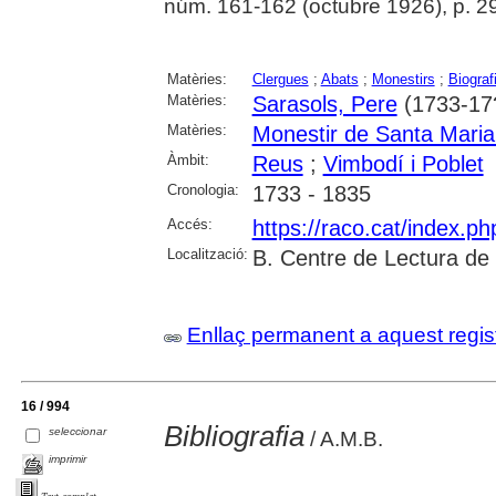
núm. 161-162 (octubre 1926), p. 2
Matèries:
Clergues
;
Abats
;
Monestirs
;
Biograf
Matèries:
Sarasols, Pere
(1733-17
Matèries:
Monestir de Santa Maria
Àmbit:
Reus
;
Vimbodí i Poblet
Cronologia:
1733 - 1835
Accés:
https://raco.cat/index.p
Localització:
B. Centre de Lectura de
Enllaç permanent a aquest regis
16 / 994
Bibliografia
seleccionar
/ A.M.B.
imprimir