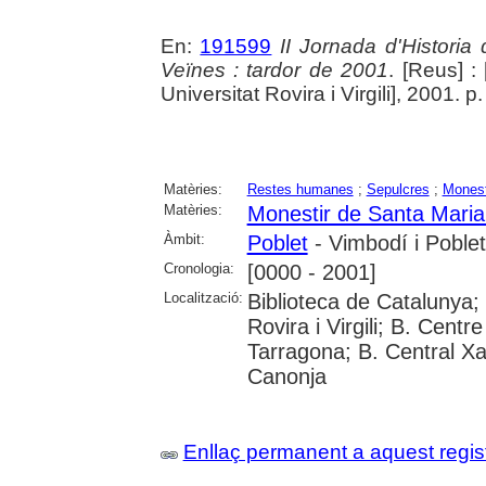
En:
191599
II Jornada d'Histori
Veïnes : tardor de 2001
. [Reus] :
Universitat Rovira i Virgili], 2001. 
Matèries:
Restes humanes
;
Sepulcres
;
Monest
Matèries:
Monestir de Santa Maria
Àmbit:
Poblet
- Vimbodí i Poblet
Cronologia:
[0000 - 2001]
Localització:
Biblioteca de Catalunya; 
Rovira i Virgili; B. Cent
Tarragona; B. Central Xa
Canonja
Enllaç permanent a aquest regis