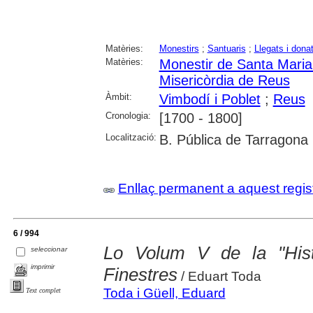
Matèries:
Monestirs
;
Santuaris
;
Llegats i dona
Matèries:
Monestir de Santa Maria
Misericòrdia de Reus
Àmbit:
Vimbodí i Poblet
;
Reus
Cronologia:
[1700 - 1800]
Localització:
B. Pública de Tarragona
Enllaç permanent a aquest regis
6 / 994
Lo Volum V de la "His
seleccionar
imprimir
Finestres
/ Eduart Toda
Toda i Güell, Eduard
Text complet