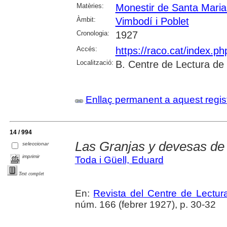
Matèries:
Monestir de Santa Maria
Àmbit:
Vimbodí i Poblet
Cronologia:
1927
Accés:
https://raco.cat/index.p
Localització:
B. Centre de Lectura de
Enllaç permanent a aquest regis
14 / 994
Las Granjas y devesas de
seleccionar
imprimir
Toda i Güell, Eduard
Text complet
En:
Revista del Centre de Lectu
núm. 166 (febrer 1927), p. 30-32