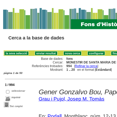
Cerca a la base de dades
Base de dades:
fons
Cercar:
MONESTIR DE SANTA MARIA DE 
Referències trobades:
994
[
Refinar la cerca
]
Mostrant:
1 .. 20
en el format [
Estàndard
]
pàgina 1 de 50
1 / 994
Gener Gonzalvo Bou, Pape
seleccionar
imprimir
Grau i Pujol, Josep M. Tomàs
Text complet
En:
Podall
. Montblanc, núm. 12-13 