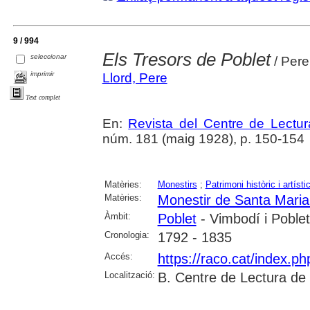
9 / 994
Els Tresors de Poblet
seleccionar
/ Pere
imprimir
Llord, Pere
Text complet
En:
Revista del Centre de Lectu
núm. 181 (maig 1928), p. 150-154
Matèries:
Monestirs
;
Patrimoni històric i artísti
Matèries:
Monestir de Santa Maria
Àmbit:
Poblet
- Vimbodí i Poblet
Cronologia:
1792 - 1835
Accés:
https://raco.cat/index.p
Localització:
B. Centre de Lectura de