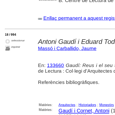
B. Centre de Lectura de
Enllaç permanent a aquest regis
18 / 994
Antoni Gaudí i Eduard To
seleccionar
imprimir
Massó i Carballido, Jaume
En:
133660
Gaudí: Reus i el seu
de Lectura : Col·legi d'Arquitectes
Referències bibliogràfiques.
Matèries:
Arquitectes
;
Historiadors
;
Monestirs
Matèries:
Gaudí i Cornet, Antoni
(1