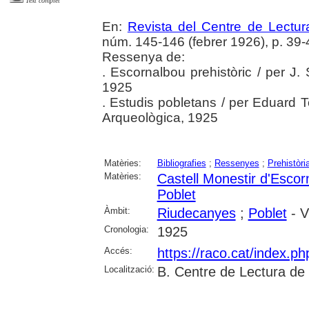
Text complet
En:
Revista del Centre de Lectu
núm. 145-146 (febrer 1926), p. 39-
Ressenya de:
. Escornalbou prehistòric / per J. 
1925
. Estudis pobletans / per Eduard T
Arqueològica, 1925
Matèries:
Bibliografies
;
Ressenyes
;
Prehistòri
Matèries:
Castell Monestir d'Escor
Poblet
Àmbit:
Riudecanyes
;
Poblet
- V
Cronologia:
1925
Accés:
https://raco.cat/index.p
Localització:
B. Centre de Lectura de