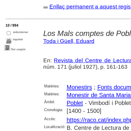
Enllaç permanent a aquest regis
10 / 994
Los Mals comptes de Pobl
seleccionar
imprimir
Toda i Güell, Eduard
Text complet
En:
Revista del Centre de Lectu
núm. 171 (juliol 1927), p. 161-163
Matèries:
Monestirs
;
Fonts docum
Matèries:
Monestir de Santa Maria
Àmbit:
Poblet
- Vimbodí i Poblet
Cronologia:
[1400 - 1500]
Accés:
https://raco.cat/index.p
Localització:
B. Centre de Lectura de