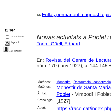
Enllaç permanent a aquest regis
11 / 994
Novas activitats a Poblet
seleccionar
/ 
imprimir
Toda i Güell, Eduard
Text complet
En:
Revista del Centre de Lectu
núm. 170 (juny 1927), p. 144-145 + [4
Matèries:
Monestirs
;
Restauració i conservació
Matèries:
Monestir de Santa Maria
Àmbit:
Poblet
- Vimbodí i Poblet
Cronologia:
[1927]
Accés:
https://raco.cat/index.p