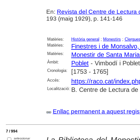
En:
Revista del Centre de Lectura
193 (maig 1929), p. 141-146
Matèries:
Història general
;
Monestirs
;
Clergue
Matèries:
Finestres i de Monsalvo
Matèries:
Monestir de Santa Maria
Àmbit:
Poblet
- Vimbodí i Poblet
Cronologia:
[1753 - 1765]
Accés:
https://raco.cat/index.p
Localització:
B. Centre de Lectura de
Enllaç permanent a aquest regis
7 / 994
La Biblioteca del Monest
seleccionar