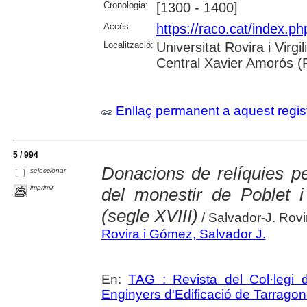
Cronologia:
[1300 - 1400]
Accés:
https://raco.cat/index.p
Localització:
Universitat Rovira i Virg
Central Xavier Amorós (
Enllaç permanent a aquest regis
5 / 994
Donacions de relíquies pe
seleccionar
imprimir
del monestir de Poblet i
(segle XVIII)
/ Salvador-J. Rov
Rovira i Gómez, Salvador J.
En:
TAG : Revista del Col·legi d
Enginyers d'Edificació de Tarrago