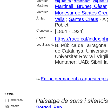
Matèries:
Arquitectes
;
Historiadors
;
Arquitectu
Matèries:
Martinell i Brunet, Cèsar
Matèries:
Monestir de Santes Cre
Àmbit:
Valls
;
Santes Creus
- Ai
Poblet
Cronologia:
[1864 - 1934]
Accés:
https://raco.cat/index.p
Localització:
B. Pública de Tarragona
de Catalunya; Universita
Universitat Rovira i Virgi
Muntaner; UAB: Sibhil·la
Enllaç permanent a aquest regis
3 / 994
Paisatge de sons i silencis
seleccionar
imprimir
Gorgori, Pep