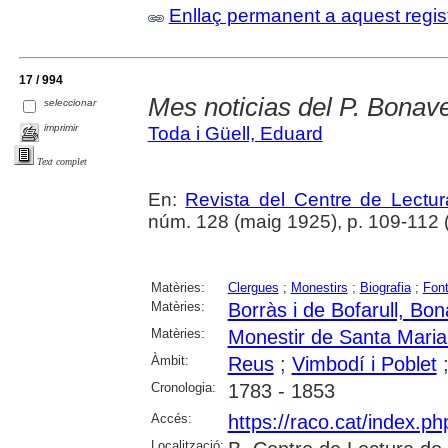
Enllaç permanent a aquest regis
17 / 994
Mes noticias del P. Bonav
seleccionar
imprimir
Toda i Güell, Eduard
Text complet
En:
Revista del Centre de Lectu
núm. 128 (maig 1925), p. 109-112 
Matèries:
Clergues
;
Monestirs
;
Biografia
;
Fon
Matèries:
Borràs i de Bofarull, Bo
Matèries:
Monestir de Santa Maria
Àmbit:
Reus
;
Vimbodí i Poblet
Cronologia:
1783 - 1853
Accés:
https://raco.cat/index.p
Localització: