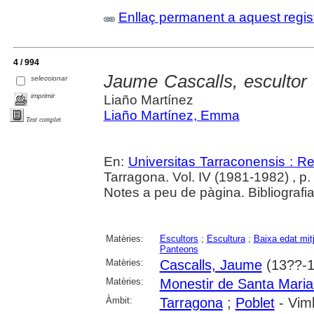
Enllaç permanent a aquest regis
4 / 994
Jaume Cascalls, escultor
seleccionar
imprimir
Liaño Martínez
Liaño Martínez, Emma
Text complet
En:
Universitas Tarraconensis : Rev
Tarragona. Vol. IV (1981-1982) , p. 3
Notes a peu de pàgina. Bibliografia
Matèries:
Escultors
;
Escultura
;
Baixa edat mit
Panteons
Matèries:
Cascalls, Jaume
(13??-1
Matèries:
Monestir de Santa Maria
Àmbit:
Tarragona
;
Poblet
- Vimb