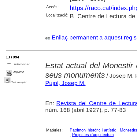
Accés:
https://raco.cat/index.p
Localització:
B. Centre de Lectura de
Enllaç permanent a aquest regis
13 / 994
Estat actual del Monestir 
seleccionar
imprimir
seus monuments
/ Josep M. 
Pujol, Josep M.
Text complet
En:
Revista del Centre de Lectu
núm. 168 (abril 1927), p. 77-83
Matèries:
Patrimoni històric i artístic
;
Monestir
;
Projectes d'arquitectura