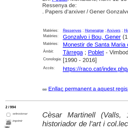
Ressenya de:
. Papers d'arxiver / Gener Gonzalv
Matèries:
Ressenyes
;
Homenatge
;
Arxivers
;
Hi
Matèries:
Gonzalvo i Bou, Gener
(1
Matèries:
Monestir de Santa Maria 
Àmbit:
Tàrrega
;
Poblet
- Vimbodí
Cronologia:
[1990 - 2016]
Accés:
https://raco.cat/index.ph
Enllaç permanent a aquest regis
2 / 994
Cèsar Martinell (Valls,
seleccionar
imprimir
historiador de l'art i col.le