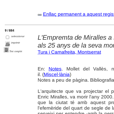
Enllaç permanent a aquest regis
9 / 884
L'Empremta de Miralles a M
seleccionar
imprimir
als 25 anys de la seva mor
Tura i Camafreita, Montserrat
Text complet
En:
Notes
. Mollet del Vallès,
il. (
Miscel·lània
)
Notes a peu de pàgina. Bibliografi
L'arquitecte que va projectar el 
Enric Miralles, va morir l'any 200
que la ciutat té amb aquest pr
l'efemèride del quart de segle de 
serveixi per entendre -amb la pers