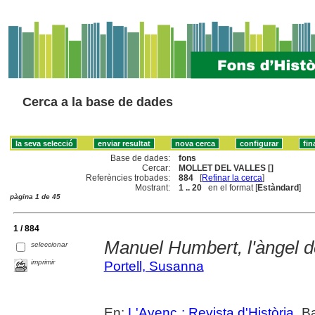
Cerca a la base de dades
Base de dades:
fons
Cercar:
MOLLET DEL VALLES []
Referències trobades:
884
[
Refinar la cerca
]
Mostrant:
1 .. 20
en el format [
Estàndard
]
pàgina 1 de 45
1 / 884
Manuel Humbert, l'àngel 
seleccionar
imprimir
Portell, Susanna
En:
L'Avenç : Revista d'Història
. B