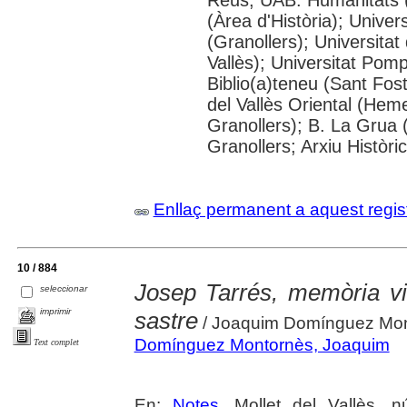
(Àrea d'Història); Univer
(Granollers); Universitat
Vallès); Universitat Pompe
Biblio(a)teneu (Sant Fos
del Vallès Oriental (He
Granollers); B. La Grua 
Granollers; Arxiu Històri
Enllaç permanent a aquest regis
10 / 884
Josep Tarrés, memòria vi
seleccionar
imprimir
sastre
/ Joaquim Domínguez Mo
Domínguez Montornès, Joaquim
Text complet
En:
Notes
. Mollet del Vallès, 