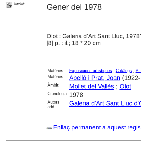
imprimir
Gener del 1978
Olot : Galeria d'Art Sant Lluc, 1978
[8] p. : il.; 18 * 20 cm
Matèries:
Exposicions artístiques
;
Catàlegs
;
Pi
Matèries:
Abelló i Prat, Joan
(1922-
Àmbit:
Mollet del Vallès
;
Olot
Cronologia:
1978
Autors
Galeria d'Art Sant Lluc d'
add.:
Enllaç permanent a aquest regis