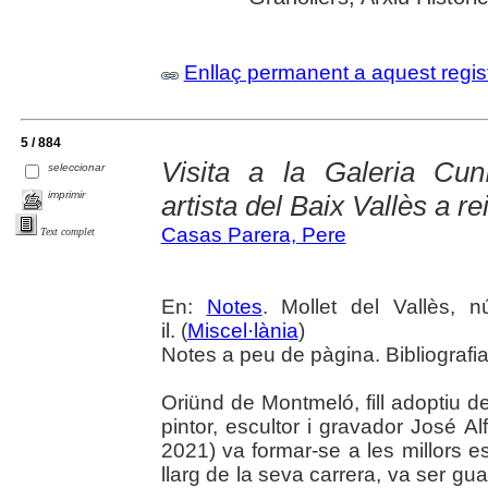
Enllaç permanent a aquest regis
5 / 884
Visita a la Galeria Cuní
seleccionar
imprimir
artista del Baix Vallès a re
Casas Parera, Pere
Text complet
En:
Notes
. Mollet del Vallès, 
il. (
Miscel·lània
)
Notes a peu de pàgina. Bibliografia
Oriünd de Montmeló, fill adoptiu de 
pintor, escultor i gravador José 
2021) va formar-se a les millors esc
llarg de la seva carrera, va ser g