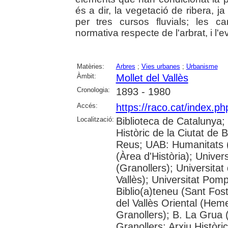
és a dir, la vegetació de ribera, j
per tres cursos fluvials; les c
normativa respecte de l'arbrat, i l'ev
Matèries:
Arbres
;
Vies urbanes
;
Urbanisme
Àmbit:
Mollet del Vallès
Cronologia:
1893 - 1980
Accés:
https://raco.cat/index.p
Localització:
Biblioteca de Catalunya;
Històric de la Ciutat de
Reus; UAB: Humanitats 
(Àrea d'Història); Univer
(Granollers); Universitat
Vallès); Universitat Pompe
Biblio(a)teneu (Sant Fos
del Vallès Oriental (He
Granollers); B. La Grua 
Granollers; Arxiu Històri