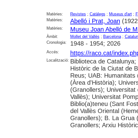
Matèries:
Revistes
;
Catàlegs
;
Museus d'art
;
F
Matèries:
Abelló i Prat, Joan
(1922
Matèries:
Museu Joan Abelló de Mol
Àmbit:
Mollet del Vallès
;
Barcelona
;
Catalu
Cronologia:
1948 - 1954; 2026
Accés:
https://raco.cat/index.p
Localització:
Biblioteca de Catalunya;
Històric de la Ciutat de
Reus; UAB: Humanitats 
(Àrea d'Història); Univer
(Granollers); Universitat
Vallès); Universitat Pompe
Biblio(a)teneu (Sant Fos
del Vallès Oriental (He
Granollers); B. La Grua 
Granollers; Arxiu Històri