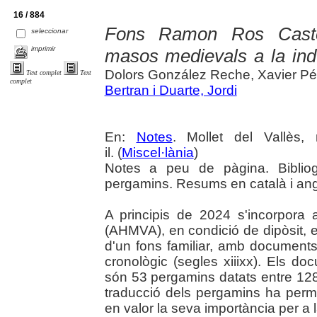
16 / 884
Fons Ramon Ros Castel
seleccionar
imprimir
masos medievals a la indús
Dolors González Reche, Xavier P
Text complet
Text
complet
Bertran i Duarte, Jordi
En:
Notes
. Mollet del Vallès
il. (
Miscel·lània
)
Notes a peu de pàgina. Bibliog
pergamins. Resums en català i ang
A principis de 2024 s'incorpora a
(AHMVA), en condició de dipòsit, 
d'un fons familiar, amb documents
cronològic (segles xiiixx). Els d
són 53 pergamins datats entre 1282
traducció dels pergamins ha perm
en valor la seva importància per a l