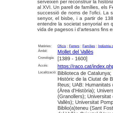
serveixen per reconstruir la històri
al XVI. Un parell de famílies, els 
successió de noms de l'ofici. La s
senyor, el bisbe, i a partir de 1
entendre la societat senyorial en 
vida de pagesos i d'artesans fins en
Matèries:
Oficis
;
Ferrers
;
Famílies
;
Indústria 
Àmbit:
Mollet del Vallès
Cronologia:
[1389 - 1600]
Accés:
https://raco.cat/index.p
Localització:
Biblioteca de Catalunya;
Històric de la Ciutat de
Reus; UAB: Humanitats 
(Àrea d'Història); Univer
(Granollers); Universitat
Vallès); Universitat Pompe
Biblio(a)teneu (Sant Fos