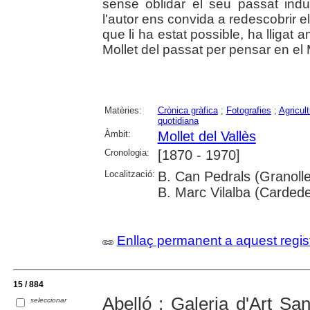
sense oblidar el seu passat indus
l'autor ens convida a redescobrir e
que li ha estat possible, ha lligat 
Mollet del passat per pensar en el Mo
Matèries:
Crònica gràfica
;
Fotografies
;
Agricult
quotidiana
Àmbit:
Mollet del Vallès
Cronologia:
[1870 - 1970]
Localització:
B. Can Pedrals (Granoller
B. Marc Vilalba (Carded
Enllaç permanent a aquest regis
15 / 884
Abelló : Galeria d'Art San
seleccionar