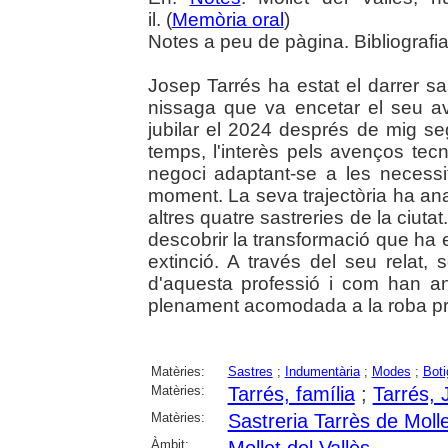
il. (
Memòria oral
)
Notes a peu de pàgina. Bibliografi
Josep Tarrés ha estat el darrer sa
nissaga que va encetar el seu a
jubilar el 2024 després de mig se
temps, l'interès pels avenços tecn
negoci adaptant-se a les necessita
moment. La seva trajectòria ha ana
altres quatre sastreries de la ciut
descobrir la transformació que ha 
extinció. A través del seu relat,
d'aquesta professió i com han an
plenament acomodada a la roba pr
Matèries:
Sastres
;
Indumentària
;
Modes
;
Boti
Matèries:
Tarrés, família
;
Tarrés, 
Matèries:
Sastreria Tarrès de Molle
Àmbit: