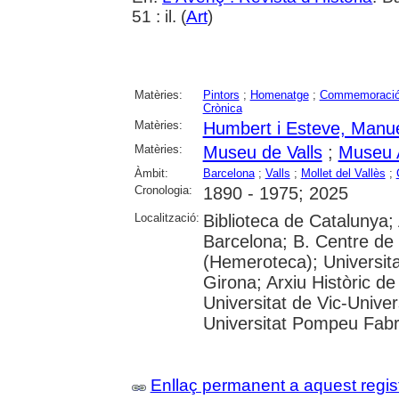
51 : il. (
Art
)
Matèries:
Pintors
;
Homenatge
;
Commemoraci
Crònica
Matèries:
Humbert i Esteve, Manu
Matèries:
Museu de Valls
;
Museu A
Àmbit:
Barcelona
;
Valls
;
Mollet del Vallès
;
Cronologia:
1890 - 1975; 2025
Localització:
Biblioteca de Catalunya; 
Barcelona; B. Centre de
(Hemeroteca); Universita
Girona; Arxiu Històric de
Universitat de Vic-Univer
Universitat Pompeu Fabra;
Enllaç permanent a aquest regis