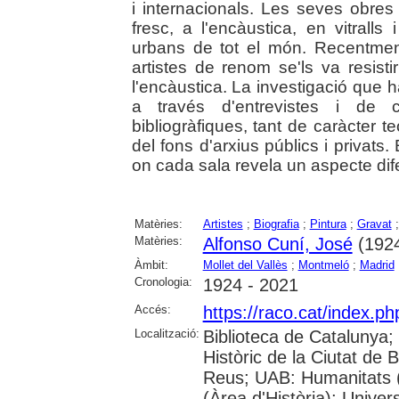
i internacionals. Les seves obres 
fresc, a l'encàustica, en vitralls
urbans de tot el món. Recentmen
artistes de renom se'ls va resist
l'encàustica. La investigació que h
a través d'entrevistes i de 
bibliogràfiques, tant de caràcter t
del fons d'arxius públics i privats.
on cada sala revela un aspecte difer
Matèries:
Artistes
;
Biografia
;
Pintura
;
Gravat
Matèries:
Alfonso Cuní, José
(1924
Àmbit:
Mollet del Vallès
;
Montmeló
;
Madrid
Cronologia:
1924 - 2021
Accés:
https://raco.cat/index.p
Localització:
Biblioteca de Catalunya;
Històric de la Ciutat de
Reus; UAB: Humanitats 
(Àrea d'Història); Univer