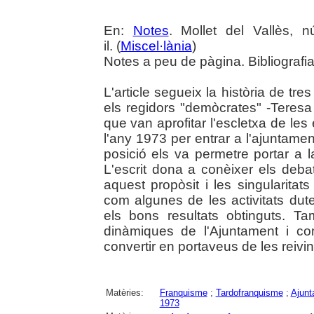
En:
Notes
. Mollet del Vallès, 
il. (
Miscel·lània
)
Notes a peu de pàgina. Bibliografi
L'article segueix la història de t
els regidors "demòcrates" -Teresa 
que van aprofitar l'escletxa de les 
l'any 1973 per entrar a l'ajuntamen
posició els va permetre portar a la
L'escrit dona a conèixer els de
aquest propòsit i les singularitat
com algunes de les activitats dut
els bons resultats obtinguts. Ta
dinàmiques de l'Ajuntament i c
convertir en portaveus de les reivi
Matèries:
Franquisme
;
Tardofranquisme
;
Ajunt
1973