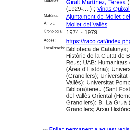
Matèries:
Giralt Martínez, Teresa
(
(1929-....) ;
Viñas Quixal
Matèries:
Ajuntament de Mollet del
Àmbit:
Mollet del Vallès
Cronologia:
1974 - 1979
Accés:
https://raco.cat/index.p
Localització:
Biblioteca de Catalunya;
Històric de la Ciutat de
Reus; UAB: Humanitats 
(Àrea d'Història); Univer
(Granollers); Universitat
Vallès); Universitat Pompe
Biblio(a)teneu (Sant Fos
del Vallès Oriental (He
Granollers); B. La Grua 
Granollers; Arxiu Històri
Enllaç permanent a aquest regis