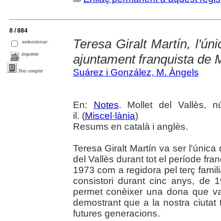
8 / 884
Teresa Giralt Martín, l'ún
seleccionar
imprimir
ajuntament franquista de M
Suárez i González, M. Àngels
Text complet
En:
Notes
. Mollet del Vallès, 
il. (
Miscel·lània
)
Resums en català i anglès.
Teresa Giralt Martín va ser l'única
del Vallès durant tot el període fra
1973 com a regidora pel terç familia
consistori durant cinc anys, de 
permet conèixer una dona que va 
demostrant que a la nostra ciutat
futures generacions.