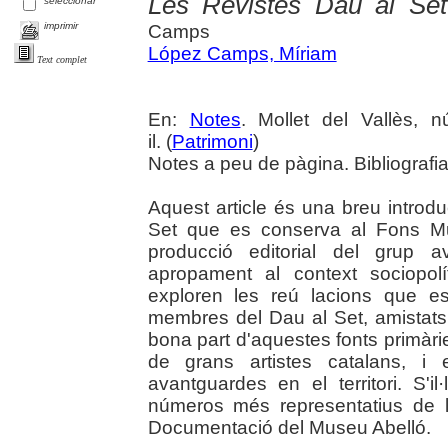
Les Revistes Dau al Set
seleccionar
imprimir
Camps
López Camps, Míriam
Text complet
En:
Notes
. Mollet del Vallès, 
il. (
Patrimoni
)
Notes a peu de pàgina. Bibliografi
Aquest article és una breu introdu
Set que es conserva al Fons Mun
producció editorial del grup a
apropament al context sociopolít
exploren les reú lacions que es
membres del Dau al Set, amistats 
bona part d'aquestes fonts primàrie
de grans artistes catalans, i 
avantguardes en el territori. S'il
números més representatius de l
Documentació del Museu Abelló.