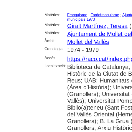
Matèries:
Franquisme
;
Tardofranquisme
;
Ajunt
municipals 1973
Matèries:
Giralt Martínez, Teresa
(
Matèries:
Ajuntament de Mollet del
Àmbit:
Mollet del Vallès
Cronologia:
1974 - 1979
Accés:
https://raco.cat/index.p
Localització:
Biblioteca de Catalunya;
Històric de la Ciutat de
Reus; UAB: Humanitats 
(Àrea d'Història); Univer
(Granollers); Universitat
Vallès); Universitat Pompe
Biblio(a)teneu (Sant Fos
del Vallès Oriental (He
Granollers); B. La Grua 
Granollers; Arxiu Històri