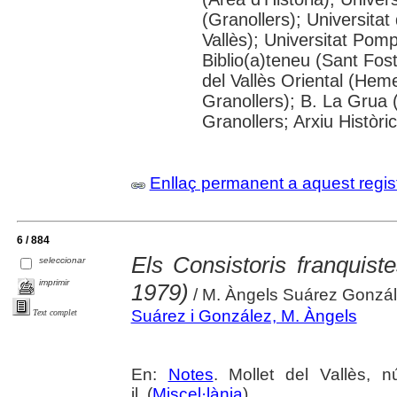
(Granollers); Universitat
Vallès); Universitat Pompe
Biblio(a)teneu (Sant Fos
del Vallès Oriental (He
Granollers); B. La Grua 
Granollers; Arxiu Històri
Enllaç permanent a aquest regis
6 / 884
Els Consistoris franquist
seleccionar
imprimir
1979)
/ M. Àngels Suárez Gonzá
Suárez i González, M. Àngels
Text complet
En:
Notes
. Mollet del Vallès, 
il. (
Miscel·lània
)