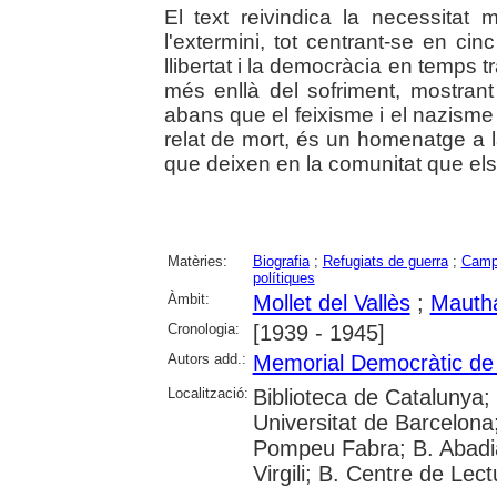
El text reivindica la necessitat 
l'extermini, tot centrant-se en ci
llibertat i la democràcia en temps 
més enllà del sofriment, mostrant
abans que el feixisme i el nazisme
relat de mort, és un homenatge a l
que deixen en la comunitat que els 
Matèries:
Biografia
;
Refugiats de guerra
;
Camp
polítiques
Àmbit:
Mollet del Vallès
;
Mauth
Cronologia:
[1939 - 1945]
Autors add.:
Memorial Democràtic de
Localització:
Biblioteca de Catalunya;
Universitat de Barcelona;
Pompeu Fabra; B. Abadia 
Virgili; B. Centre de Le