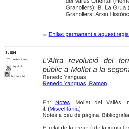
del Vallès Oriental (He
Granollers); B. La Grua 
Granollers; Arxiu Històri
Enllaç permanent a aquest regis
3 / 884
L'Altra revolució del fer
seleccionar
imprimir
públic a Mollet a la segon
Renedo Yanguas
Text complet
Renedo Yanguas, Ramon
En:
Notes
. Mollet del Vallès,
il. (
Miscel·lània
)
Notes a peu de pàgina. Bibliografia
El relat de la creació de la xarxa fe