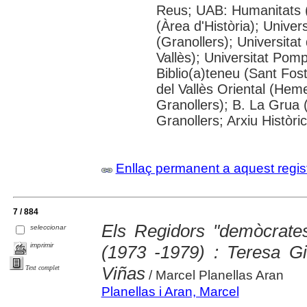
Reus; UAB: Humanitats 
(Àrea d'Història); Univer
(Granollers); Universitat
Vallès); Universitat Pompe
Biblio(a)teneu (Sant Fos
del Vallès Oriental (He
Granollers); B. La Grua 
Granollers; Arxiu Històri
Enllaç permanent a aquest regis
7 / 884
Els Regidors "demòcrates
seleccionar
imprimir
(1973 -1979) : Teresa Gir
Viñas
Text complet
/ Marcel Planellas Aran
Planellas i Aran, Marcel