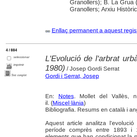
Granollers); B. La Grua 
Granollers; Arxiu Històri
Enllaç permanent a aquest regis
4 / 884
L'Evolució de l'arbrat urb
seleccionar
imprimir
1980)
/ Josep Gordi Serrat
Gordi i Serrat, Josep
Text complet
En:
Notes
. Mollet del Vallès,
il. (
Miscel·lània
)
Bibliografia. Resums en català i an
Aquest article analitza l'evolució
període comprès entre 1893 i 1
elements que han condicionat la p