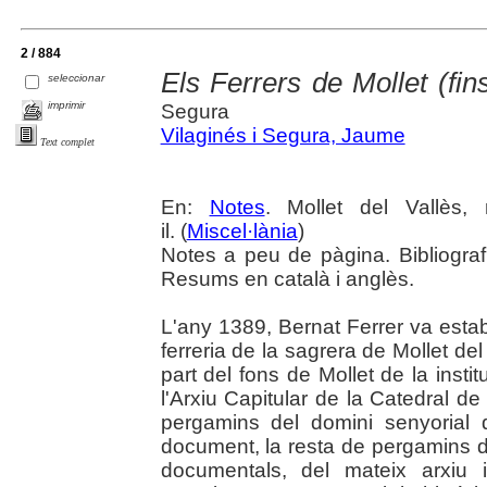
2 / 884
Els Ferrers de Mollet (fin
seleccionar
imprimir
Segura
Vilaginés i Segura, Jaume
Text complet
En:
Notes
. Mollet del Vallès
il. (
Miscel·lània
)
Notes a peu de pàgina. Bibliograf
Resums en català i anglès.
L'any 1389, Bernat Ferrer va estab
ferreria de la sagrera de Mollet de
part del fons de Mollet de la insti
l'Arxiu Capitular de la Catedral de
pergamins del domini senyorial de
document, la resta de pergamins de
documentals, del mateix arxiu 