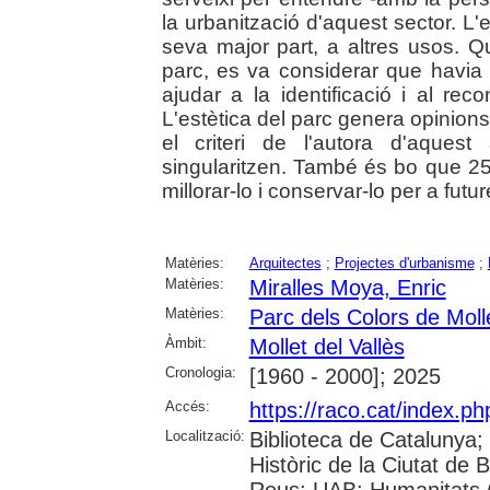
la urbanització d'aquest sector. L
seva major part, a altres usos. Q
parc, es va considerar que havia 
ajudar a la identificació i al re
L'estètica del parc genera opini
el criteri de l'autora d'aques
singularitzen. També és bo que 
millorar-lo i conservar-lo per a fut
Matèries:
Arquitectes
;
Projectes d'urbanisme
;
Matèries:
Miralles Moya, Enric
Matèries:
Parc dels Colors de Molle
Àmbit:
Mollet del Vallès
Cronologia:
[1960 - 2000]; 2025
Accés:
https://raco.cat/index.p
Localització:
Biblioteca de Catalunya;
Històric de la Ciutat de
Reus; UAB: Humanitats 