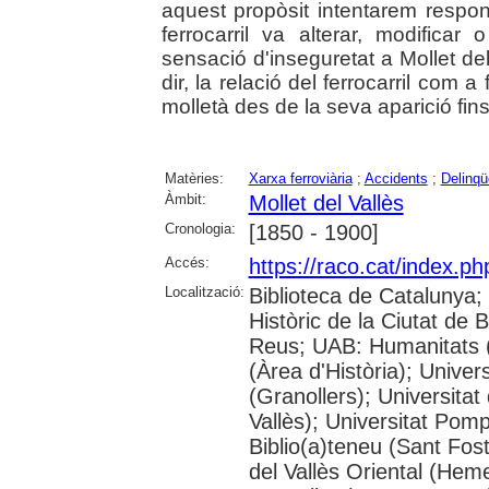
aquest propòsit intentarem respond
ferrocarril va alterar, modificar
sensació d'inseguretat a Mollet de
dir, la relació del ferrocarril com a
molletà des de la seva aparició fin
Matèries:
Xarxa ferroviària
;
Accidents
;
Delinqü
Àmbit:
Mollet del Vallès
Cronologia:
[1850 - 1900]
Accés:
https://raco.cat/index.p
Localització:
Biblioteca de Catalunya;
Històric de la Ciutat de
Reus; UAB: Humanitats 
(Àrea d'Història); Univer
(Granollers); Universitat
Vallès); Universitat Pompe
Biblio(a)teneu (Sant Fos
del Vallès Oriental (He