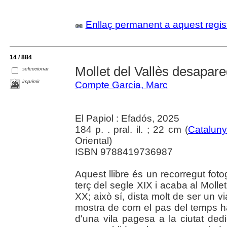
Enllaç permanent a aquest regis
14 / 884
Mollet del Vallès desapare
seleccionar
imprimir
Compte Garcia, Marc
El Papiol : Efadós, 2025
184 p. . pral. il. ; 22 cm (
Catalun
Oriental)
ISBN 9788419736987
Aquest llibre és un recorregut foto
terç del segle XIX i acaba al Molle
XX; això sí, dista molt de ser un v
mostra de com el pas del temps ha 
d'una vila pagesa a la ciutat ded