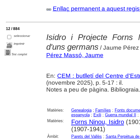
Enllaç permanent a aquest regis
12 / 884
Isidro i Projecte Forns 
seleccionar
imprimir
d'uns germans
/ Jaume Pérez
Pérez Massó, Jaume
Text complet
En:
CEM : butlletí del Centre d'E
(novembre 2025), p. 5-17 : il.
Notes a peu de pàgina. Bibliograia
Matèries:
Genealogia
;
Famílies
;
Fonts docume
espanyola
;
Exili
;
Guerra mundial II
;
Matèries:
Forns Ninou, Isidro
(1901
(1907-1941)
Àmbit:
Parets del Vallès
;
Santa Perpètua d