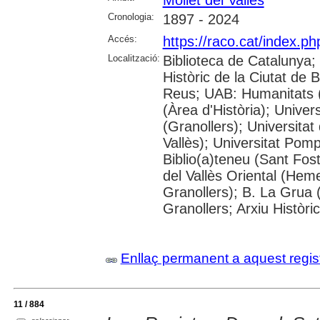
Mollet del Vallès
Cronologia:
1897 - 2024
Accés:
https://raco.cat/index.p
Localització:
Biblioteca de Catalunya;
Històric de la Ciutat de
Reus; UAB: Humanitats 
(Àrea d'Història); Univer
(Granollers); Universitat
Vallès); Universitat Pompe
Biblio(a)teneu (Sant Fos
del Vallès Oriental (He
Granollers); B. La Grua 
Granollers; Arxiu Històri
Enllaç permanent a aquest regis
11 / 884