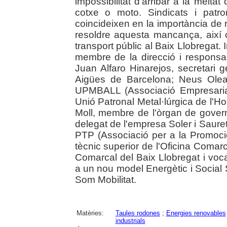
impossibilitat d'arribar a la meita
cotxe o moto. Sindicats i patro
coincideixen en la importància de 
resoldre aquesta mancança, així c
transport públic al Baix Llobregat
membre de la direcció i respon
Juan Alfaro Hinarejos, secretari 
Aigües de Barcelona; Neus Olea
UPMBALL (Associació Empresarial 
Unió Patronal Metal·lúrgica de l'Hos
Moll, membre de l'òrgan de gover
delegat de l'empresa Soler i Saure
PTP (Associació per a la Promoció
tècnic superior de l'Oficina Comar
Comarcal del Baix Llobregat i voc
a un nou model Energètic i Social S
Som Mobilitat.
Matèries:
Taules rodones
;
Energies renovables
industrials