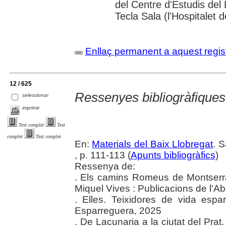
del Centre d'Estudis del 
Tecla Sala (l'Hospitalet 
Enllaç permanent a aquest regis
12 / 625
Ressenyes bibliogràfiques
seleccionar
imprimir
Text complet
Text
complet
Text complet
En:
Materials del Baix Llobregat
. 
, p. 111-113 (
Apunts bibliogràfics
)
Ressenya de:
. Els camins Romeus de Montserra
Miquel Vives : Publicacions de l'A
. Elles. Teixidores de vida espa
Esparreguera, 2025
. De Lacunaria a la ciutat del Prat