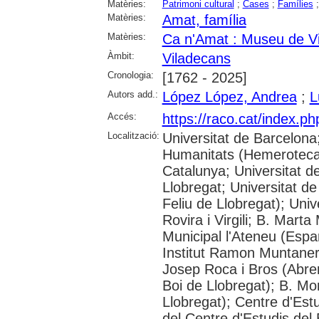
Matèries:
Patrimoni cultural
;
Cases
;
Famílies
Matèries:
Amat, família
Matèries:
Ca n'Amat : Museu de V
Àmbit:
Viladecans
Cronologia:
[1762 - 2025]
Autors add.:
López López, Andrea
;
L
Accés:
https://raco.cat/index.p
Localització:
Universitat de Barcelon
Humanitats (Hemeroteca);
Catalunya; Universitat d
Llobregat; Universitat de
Feliu de Llobregat); Uni
Rovira i Virgili; B. Mart
Municipal l'Ateneu (Espar
Institut Ramon Muntaner;
Josep Roca i Bros (Abrer
Boi de Llobregat); B. Mo
Llobregat); Centre d'Estu
del Centre d'Estudis del 