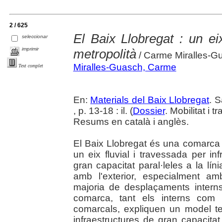
2 / 625
El Baix Llobregat : un ei
seleccionar
imprimir
metropolità
/ Carme Miralles-G
Miralles-Guasch, Carme
Text complet
En:
Materials del Baix Llobregat
. 
, p. 13-18 : il. (
Dossier
. Mobilitat i 
Resums en català i anglès.
El Baix Llobregat és una comarca 
un eix fluvial i travessada per infr
gran capacitat paral·leles a la l
amb l'exterior, especialment 
majoria de desplaçaments interns
comarca, tant els interns com 
comarcals, expliquen un model te
infraestructures de gran capacitat