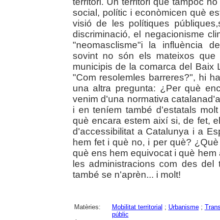
territori. Un territori que tampoc n
social, polític i econòmicen què 
visió de les polítiques públiques
discriminació, el negacionisme c
"neomasclisme"i la influència 
sovint no són els mateixos que 
municipis de la comarca del Baix 
"Com resolemles barreres?", hi 
una altra pregunta: ¿Per què enc
venim d'una normativa catalanad'ac
i en teníem també d'estatals mol
què encara estem així si, de fet, 
d'accessibilitat a Catalunya i a 
hem fet i què no, i per què? ¿Què
què ens hem equivocat i què hem a
les administracions com des del t
també se n'aprèn... i molt!
Matèries:
Mobilitat territorial
;
Urbanisme
;
Tran
públic