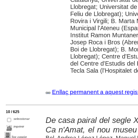
Llobregat; Universitat de
Feliu de Llobregat); Uni
Rovira i Virgili; B. Mart
Municipal l'Ateneu (Espar
Institut Ramon Muntaner;
Josep Roca i Bros (Abrer
Boi de Llobregat); B. Mo
Llobregat); Centre d'Estu
del Centre d'Estudis del 
Tecla Sala (l'Hospitalet 
Enllaç permanent a aquest regis
10 / 625
De casa pairal del segle 
seleccionar
imprimir
Ca n'Amat, el nou museu
Bel, Andrea López López, Manuel
Text complet