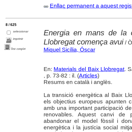
Enllaç permanent a aquest regis
8 / 625
Energia en mans de la ci
seleccionar
imprimir
Llobregat comença avui
/ Ò
Miquel Sicília, Óscar
Text complet
En:
Materials del Baix Llobregat
. 
, p. 73-82 : il. (
Articles
)
Resums en català i anglès.
La transició energètica al Baix 
els objectius europeus apunten ca
amb una important participació de
renovables. Aquest canvi de p
abandonar el model fòssil i donar 
energètica i la justícia social mit