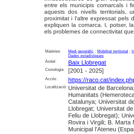
entre els municipis comarcals i fi
aquests dos nivells territorials
proximitat i l'altre expressat pel
expliquen la comarca. I, potser, la 
els problemes de connectivitat que
Matèries:
Medi geogràfic
;
Mobilitat territorial
;
I
Dades estadístiques
Àmbit:
Baix Llobregat
Cronologia:
[2001 - 2025]
Accés:
https://raco.cat/index.p
Localització:
Universitat de Barcelon
Humanitats (Hemeroteca);
Catalunya; Universitat d
Llobregat; Universitat de
Feliu de Llobregat); Uni
Rovira i Virgili; B. Mart
Municipal l'Ateneu (Espar