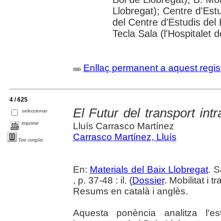
Llobregat); Centre d'Estu
del Centre d'Estudis del 
Tecla Sala (l'Hospitalet 
Enllaç permanent a aquest regis
4 / 625
El Futur del transport int
seleccionar
imprimir
Lluís Carrasco Martínez
Carrasco Martínez, Lluís
Text complet
En:
Materials del Baix Llobregat
. 
, p. 37-48 : il. (
Dossier
. Mobilitat i 
Resums en català i anglès.
Aquesta ponència analitza l'es