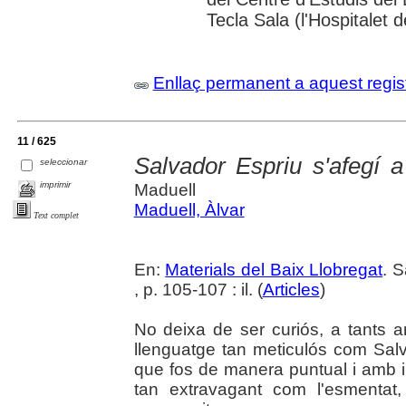
Tecla Sala (l'Hospitalet 
Enllaç permanent a aquest regis
11 / 625
Salvador Espriu s'afegí a
seleccionar
imprimir
Maduell
Maduell, Àlvar
Text complet
En:
Materials del Baix Llobregat
. 
, p. 105-107 : il. (
Articles
)
No deixa de ser curiós, a tants a
llenguatge tan meticulós com Salva
que fos de manera puntual i amb irò
tan extravagant com l'esmentat