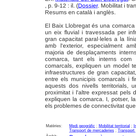
, p. 9-12 : il. (
Dossier
. Mobilitat i t
Resums en català i anglès.
El Baix Llobregat és una comarca 
un eix fluvial i travessada per infr
gran capacitat paral·leles a la l
amb l'exterior, especialment 
majoria de desplaçaments interns
comarca, tant els interns com 
comarcals, expliquen un model te
infraestructures de gran capacitat
entre els municipis comarcals i fi
aquests dos nivells territorials
proximitat i l'altre expressat pel
expliquen la comarca. I, potser, la 
els problemes de connectivitat que
Matèries:
Medi geogràfic
;
Mobilitat territorial
;
I
Transport de mercaderies
;
Transport 