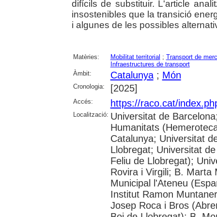
difícils de substituir. L'article an
insostenibles que la transició energ
i algunes de les possibles alternativ
Matèries:
Mobilitat territorial
;
Transport de merc
Infraestructures de transport
Àmbit:
Catalunya
;
Món
Cronologia:
[2025]
Accés:
https://raco.cat/index.p
Localització:
Universitat de Barcelon
Humanitats (Hemeroteca);
Catalunya; Universitat d
Llobregat; Universitat de
Feliu de Llobregat); Uni
Rovira i Virgili; B. Mart
Municipal l'Ateneu (Espar
Institut Ramon Muntaner;
Josep Roca i Bros (Abrer
Boi de Llobregat); B. Mo