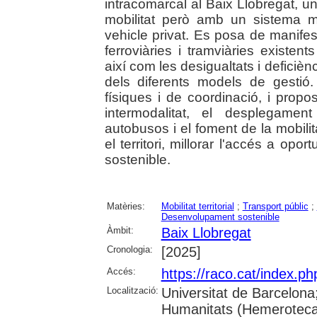
intracomarcal al Baix Llobregat, 
mobilitat però amb un sistema ma
vehicle privat. Es posa de manifest
ferroviàries i tramviàries existen
així com les desigualtats i deficiè
dels diferents models de gestió
físiques i de coordinació, i prop
intermodalitat, el desplegamen
autobusos i el foment de la mobilit
el territori, millorar l'accés a op
sostenible.
Matèries:
Mobilitat territorial
;
Transport públic
;
Desenvolupament sostenible
Àmbit:
Baix Llobregat
Cronologia:
[2025]
Accés:
https://raco.cat/index.p
Localització:
Universitat de Barcelon
Humanitats (Hemeroteca);