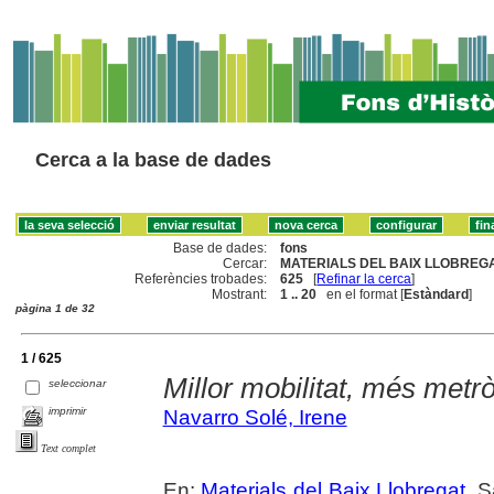
Cerca a la base de dades
Base de dades:
fons
Cercar:
MATERIALS DEL BAIX LLOBREGA
Referències trobades:
625
[
Refinar la cerca
]
Mostrant:
1 .. 20
en el format [
Estàndard
]
pàgina 1 de 32
1 / 625
Millor mobilitat, més metrò
seleccionar
imprimir
Navarro Solé, Irene
Text complet
En:
Materials del Baix Llobregat
. 