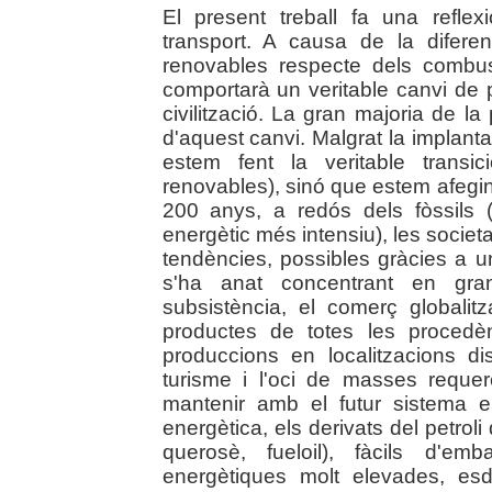
El present treball fa una reflex
transport. A causa de la difere
renovables respecte dels combusti
comportarà un veritable canvi de 
civilització. La gran majoria de l
d'aquest canvi. Malgrat la implant
estem fent la veritable transici
renovables), sinó que estem afegint
200 anys, a redós dels fòssils (i
energètic més intensiu), les soci
tendències, possibles gràcies a un
s'ha anat concentrant en gran
subsistència, el comerç globali
productes de totes les procedè
produccions en localitzacions di
turisme i l'oci de masses requer
mantenir amb el futur sistema e
energètica, els derivats del petroli 
querosè, fueloil), fàcils d'em
energètiques molt elevades, es