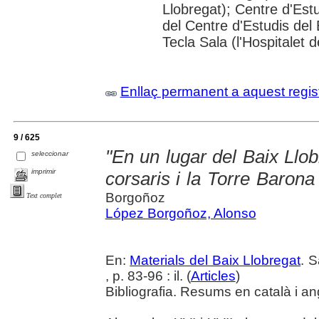
Llobregat); Centre d'Estu
del Centre d'Estudis del 
Tecla Sala (l'Hospitalet 
Enllaç permanent a aquest regis
9 / 625
"En un lugar del Baix Llobr
seleccionar
imprimir
corsaris i la Torre Barona
Borgoñoz
Text complet
López Borgoñoz, Alonso
En:
Materials del Baix Llobregat
. 
, p. 83-96 : il. (
Articles
)
Bibliografia. Resums en català i an