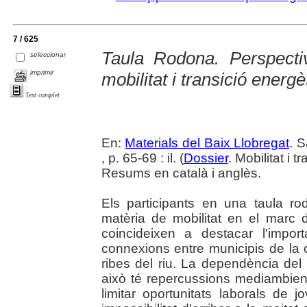
7 / 625
Taula Rodona. Perspecti
seleccionar
imprimir
mobilitat i transició energè
Text complet
En:
Materials del Baix Llobregat
. 
, p. 65-69 : il. (
Dossier
. Mobilitat i 
Resums en català i anglès.
Els participants en una taula r
matèria de mobilitat en el marc d
coincideixen a destacar l'impo
connexions entre municipis de la
ribes del riu. La dependència del 
això té repercussions mediambient
limitar oportunitats laborals de