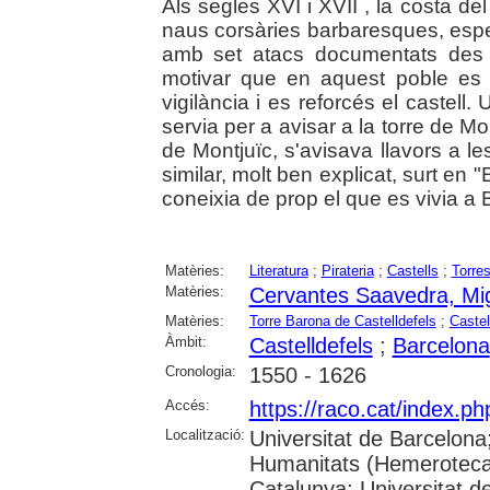
Als segles XVI i XVII , la costa de
naus corsàries barbaresques, espe
amb set atacs documentats des 
motivar que en aquest poble es 
vigilància i es reforcés el castell.
servia per a avisar a la torre de M
de Montjuïc, s'avisava llavors a le
similar, molt ben explicat, surt en
coneixia de prop el que es vivia 
Matèries:
Literatura
;
Pirateria
;
Castells
;
Torre
Matèries:
Cervantes Saavedra, Mi
Matèries:
Torre Barona de Castelldefels
;
Castel
Àmbit:
Castelldefels
;
Barcelona
Cronologia:
1550 - 1626
Accés:
https://raco.cat/index.p
Localització:
Universitat de Barcelon
Humanitats (Hemeroteca);
Catalunya; Universitat d