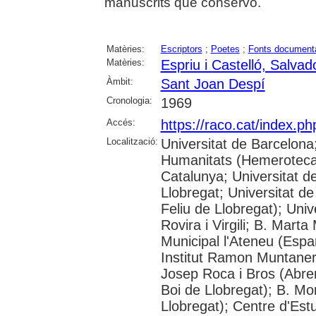
manuscrits que conservo.
Matèries:
Escriptors
;
Poetes
;
Fonts document
Matèries:
Espriu i Castelló, Salvad
Àmbit:
Sant Joan Despí
Cronologia:
1969
Accés:
https://raco.cat/index.p
Localització:
Universitat de Barcelon
Humanitats (Hemeroteca);
Catalunya; Universitat d
Llobregat; Universitat de
Feliu de Llobregat); Uni
Rovira i Virgili; B. Mart
Municipal l'Ateneu (Espar
Institut Ramon Muntaner;
Josep Roca i Bros (Abrer
Boi de Llobregat); B. Mo
Llobregat); Centre d'Estu