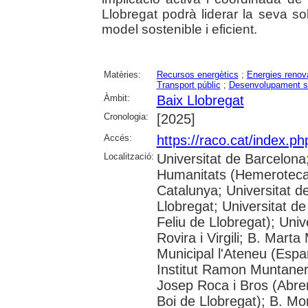
Llobregat podrà liderar la seva s
model sostenible i eficient.
Matèries:
Recursos energètics
;
Energies renov
Transport públic
;
Desenvolupament s
Àmbit:
Baix Llobregat
Cronologia:
[2025]
Accés:
https://raco.cat/index.p
Localització:
Universitat de Barcelon
Humanitats (Hemeroteca);
Catalunya; Universitat d
Llobregat; Universitat de
Feliu de Llobregat); Uni
Rovira i Virgili; B. Mart
Municipal l'Ateneu (Espar
Institut Ramon Muntaner;
Josep Roca i Bros (Abrer
Boi de Llobregat); B. Mo