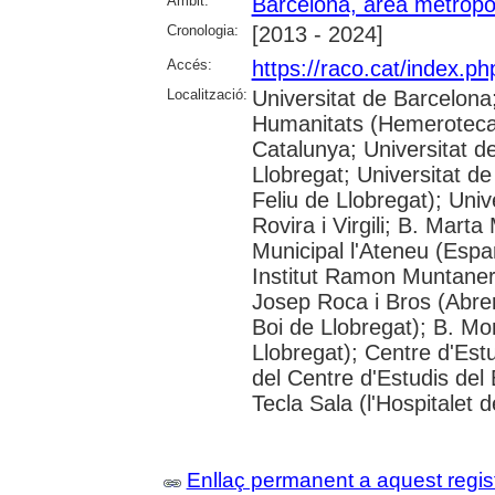
Àmbit:
Barcelona, àrea metropo
Cronologia:
[2013 - 2024]
Accés:
https://raco.cat/index.p
Localització:
Universitat de Barcelon
Humanitats (Hemeroteca);
Catalunya; Universitat d
Llobregat; Universitat de
Feliu de Llobregat); Uni
Rovira i Virgili; B. Mart
Municipal l'Ateneu (Espar
Institut Ramon Muntaner;
Josep Roca i Bros (Abrer
Boi de Llobregat); B. Mo
Llobregat); Centre d'Estu
del Centre d'Estudis del 
Tecla Sala (l'Hospitalet 
Enllaç permanent a aquest regis