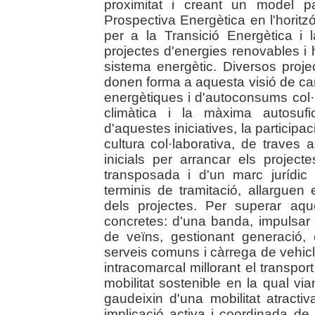
proximitat i creant un model par
Prospectiva Energètica en l'horit
per a la Transició Energètica i 
projectes d'energies renovables i
sistema energètic. Diversos proj
donen forma a aquesta visió de ca
energètiques i d'autoconsums col·l
climàtica i la màxima autosufic
d'aquestes iniciatives, la partici
cultura col·laborativa, de traves 
inicials per arrancar els projec
transposada i d'un marc jurídic
terminis de tramitació, allarguen
dels projectes. Per superar aque
concretes: d'una banda, impulsar 
de veïns, gestionant generació
serveis comuns i càrrega de vehicles;
intracomarcal millorant el transport
mobilitat sostenible en la qual via
gaudeixin d'una mobilitat atract
implicació activa i coordinada de l