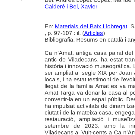
Calderé i Bel, Xavier
En:
Materials del Baix Llobregat
. 
, p. 97-107 : il. (
Articles
)
Bibliografia. Resums en català i an
Ca n'Amat, antiga casa pairal del s
antic de Viladecans, ha estat t
història i innovació museogràfica. L
ser ampliat al segle XIX per Joan 
locals, i ha estat testimoni de l'evo
llegat de la família Amat es va ma
Amat Targa va donar la casa al p
convertir-la en un espai públic. D
ha impulsat activitats de dinamitzac
ciutat i de la mateixa casa, engega
restauració, ampliació i museïtz
setembre de 2023, amb la inau
Viladecans al Vuit-cents a Ca n'A