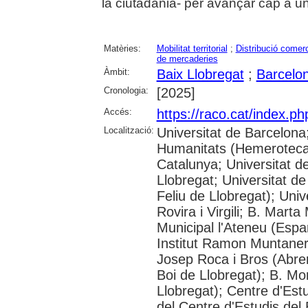
la ciutadania- per avançar cap a 
Matèries:
Mobilitat territorial
;
Distribució comerc
de mercaderies
Àmbit:
Baix Llobregat
;
Barcelon
Cronologia:
[2025]
Accés:
https://raco.cat/index.p
Localització:
Universitat de Barcelon
Humanitats (Hemeroteca);
Catalunya; Universitat d
Llobregat; Universitat de
Feliu de Llobregat); Uni
Rovira i Virgili; B. Mart
Municipal l'Ateneu (Espar
Institut Ramon Muntaner;
Josep Roca i Bros (Abrer
Boi de Llobregat); B. Mo
Llobregat); Centre d'Estu
del Centre d'Estudis del 