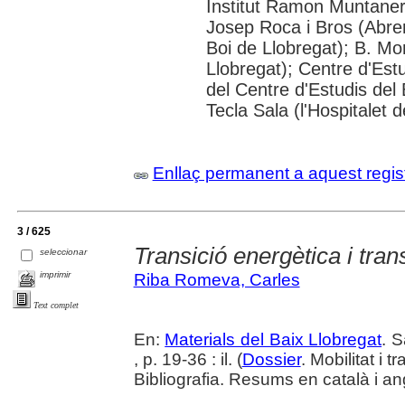
Institut Ramon Muntaner;
Josep Roca i Bros (Abrer
Boi de Llobregat); B. Mo
Llobregat); Centre d'Estu
del Centre d'Estudis del 
Tecla Sala (l'Hospitalet 
Enllaç permanent a aquest regis
3 / 625
Transició energètica i tran
seleccionar
imprimir
Riba Romeva, Carles
Text complet
En:
Materials del Baix Llobregat
. 
, p. 19-36 : il. (
Dossier
. Mobilitat i 
Bibliografia. Resums en català i an