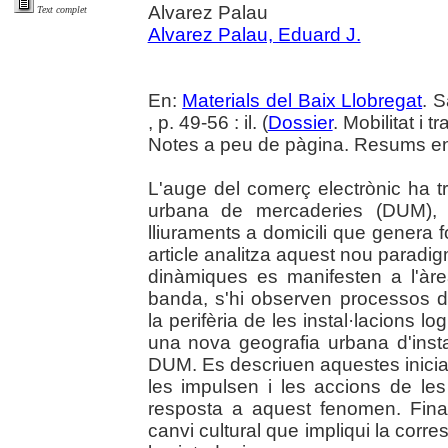
Alvarez Palau
Text complet
Alvarez Palau, Eduard J.
En:
Materials del Baix Llobregat
. 
, p. 49-56 : il. (
Dossier
. Mobilitat i 
Notes a peu de pàgina. Resums en 
L'auge del comerç electrònic ha t
urbana de mercaderies (DUM),
lliuraments a domicili que genera fo
article analitza aquest nou paradi
dinàmiques es manifesten a l'àr
banda, s'hi observen processos d
la perifèria de les instal·lacions lo
una nova geografia urbana d'instal
DUM. Es descriuen aquestes iniciat
les impulsen i les accions de le
resposta a aquest fenomen. Fina
canvi cultural que impliqui la corres