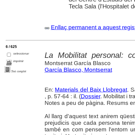
Tecla Sala (l'Hospitalet 
Enllaç permanent a aquest regis
6 / 625
La Mobilitat personal: 
seleccionar
imprimir
Montserrat García Blasco
García Blasco, Montserrat
Text complet
En:
Materials del Baix Llobregat
. 
, p. 57-64 : il. (
Dossier
. Mobilitat i 
Notes a peu de pàgina. Resums en 
Al llarg d'aquest text anirem qüest
prejudicis que cada persona teni
també en com pensem l'entorn urbà