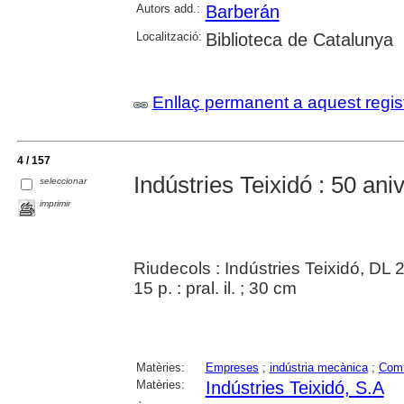
Autors add.:
Barberán
Localització:
Biblioteca de Catalunya
Enllaç permanent a aquest regis
4 / 157
Indústries Teixidó : 50 ani
seleccionar
imprimir
Riudecols : Indústries Teixidó, DL 
15 p. : pral. il. ; 30 cm
Matèries:
Empreses
;
indústria mecànica
;
Com
Matèries:
Indústries Teixidó, S.A