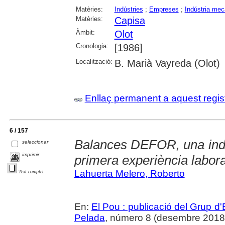
Matèries:
Indústries
;
Empreses
;
Indústria mec
Matèries:
Capisa
Àmbit:
Olot
Cronologia:
[1986]
Localització:
B. Marià Vayreda (Olot)
Enllaç permanent a aquest regis
6 / 157
Balances DEFOR, una indú
seleccionar
imprimir
primera experiència labora
Lahuerta Melero, Roberto
Text complet
En:
El Pou : publicació del Grup d'
Pelada
, número 8 (desembre 2018), 