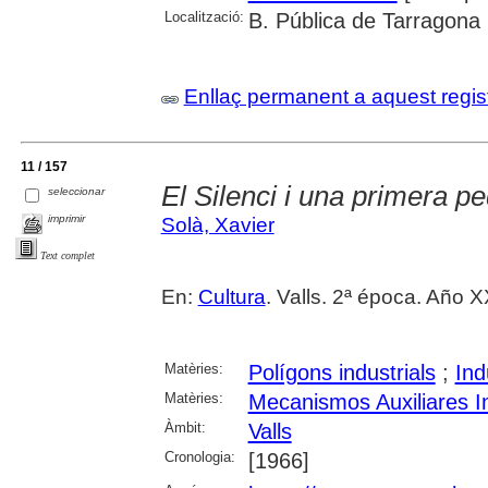
Localització:
B. Pública de Tarragona
Enllaç permanent a aquest regis
11 / 157
El Silenci i una primera p
seleccionar
imprimir
Solà, Xavier
Text complet
En:
Cultura
. Valls. 2ª época. Año 
Matèries:
Polígons industrials
;
Ind
Matèries:
Mecanismos Auxiliares In
Àmbit:
Valls
Cronologia:
[1966]