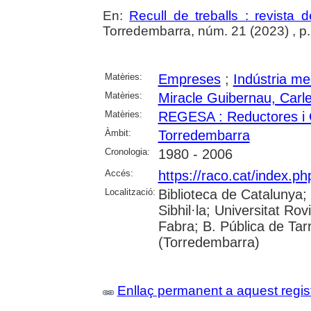
En:
Recull de treballs : revista 
Torredembarra, núm. 21 (2023) , p. 
Matèries:
Empreses
;
Indústria me
Matèries:
Miracle Guibernau, Carl
Matèries:
REGESA : Reductores i
Àmbit:
Torredembarra
Cronologia:
1980 - 2006
Accés:
https://raco.cat/index.ph
Localització:
Biblioteca de Catalunya
Sibhil·la; Universitat Rov
Fabra; B. Pública de Tar
(Torredembarra)
Enllaç permanent a aquest regis