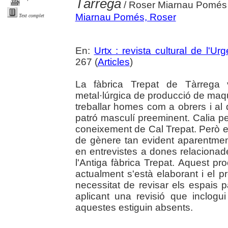
Tàrrega
/ Roser Miarnau Pomés
Miarnau Pomés, Roser
Text complet
En:
Urtx : revista cultural de l'Urge
267 (
Articles
)
La fàbrica Trepat de Tàrrega 
metal·lúrgica de producció de maqu
treballar homes com a obrers i al
patró masculí preeminent. Calia p
coneixement de Cal Trepat. Però es
de gènere tan evident aparentment
en entrevistes a dones relacionad
l'Antiga fàbrica Trepat. Aquest pr
actualment s'està elaborant i el pr
necessitat de revisar els espais pa
aplicant una revisió que inclog
aquestes estiguin absents.