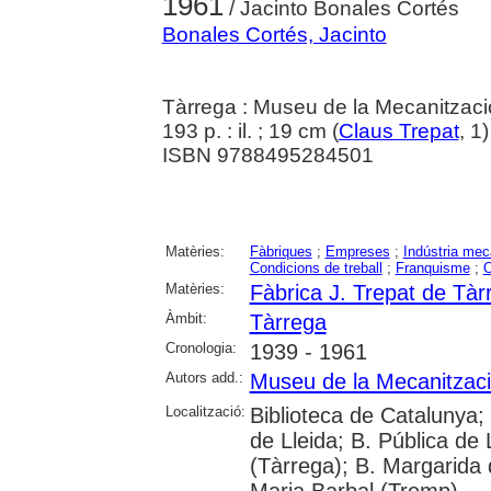
1961
/ Jacinto Bonales Cortés
Bonales Cortés, Jacinto
Tàrrega : Museu de la Mecanitzaci
193 p. : il. ; 19 cm (
Claus Trepat
, 1
ISBN 9788495284501
Matèries:
Fàbriques
;
Empreses
;
Indústria mec
Condicions de treball
;
Franquisme
;
O
Matèries:
Fàbrica J. Trepat de Tàr
Àmbit:
Tàrrega
Cronologia:
1939 - 1961
Autors add.:
Museu de la Mecanitzaci
Localització:
Biblioteca de Catalunya; 
de Lleida; B. Pública de
(Tàrrega); B. Margarida 