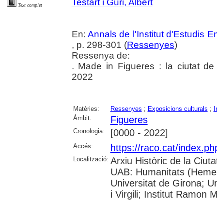
Testart i Guri, Albert
Text complet
En:
Annals de l'Institut d'Estudis
, p. 298-301 (
Ressenyes
)
Ressenya de:
. Made in Figueres : la ciutat de
2022
Matèries:
Ressenyes
;
Exposicions culturals
;
I
Àmbit:
Figueres
Cronologia:
[0000 - 2022]
Accés:
https://raco.cat/index.
Localització:
Arxiu Històric de la Ciut
UAB: Humanitats (Hemero
Universitat de Girona; U
i Virgili; Institut Ramon 