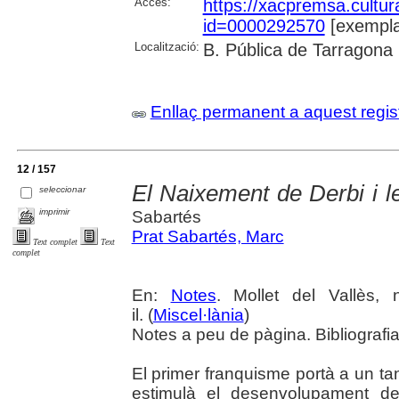
Accés:
https://xacpremsa.cultu
id=0000292570
[exempla
Localització:
B. Pública de Tarragona
Enllaç permanent a aquest regis
12 / 157
El Naixement de Derbi i le
seleccionar
imprimir
Sabartés
Prat Sabartés, Marc
Text complet
Text
complet
En:
Notes
. Mollet del Vallès,
il. (
Miscel·lània
)
Notes a peu de pàgina. Bibliografi
El primer franquisme portà a un 
estimulà el desenvolupament de