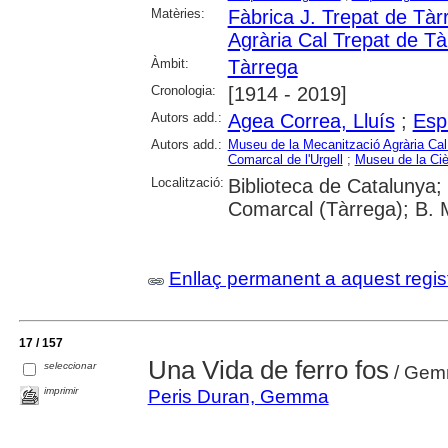
Matèries:
Fàbrica J. Trepat de Tàr
Agrària Cal Trepat de Tà
Àmbit:
Tàrrega
Cronologia:
[1914 - 2019]
Autors add.:
Agea Correa, Lluís
;
Esp
Autors add.:
Museu de la Mecanització Agrària Cal
Comarcal de l'Urgell
;
Museu de la Ciè
Localització:
Biblioteca de Catalunya; 
Comarcal (Tàrrega); B. 
Enllaç permanent a aquest regis
17 / 157
Una Vida de ferro fos
seleccionar
/ Gem
imprimir
Peris Duran, Gemma