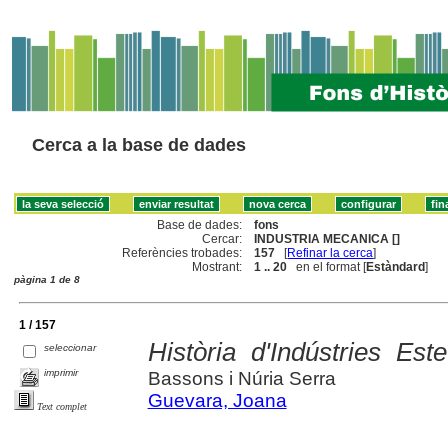
Cerca a la base de dades
Base de dades:
fons
Cercar:
INDUSTRIA MECANICA []
Referències trobades:
157
[
Refinar la cerca
]
Mostrant:
1 .. 20
en el format [
Estàndard
]
pàgina 1 de 8
1 / 157
Història d'Indústries Est
seleccionar
imprimir
Bassons i Núria Serra
Guevara, Joana
Text complet