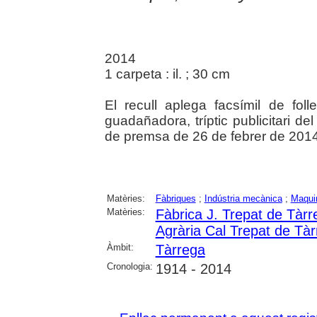
2014
1 carpeta : il. ; 30 cm
El recull aplega facsímil de fo
guadañadora, tríptic publicitari de
de premsa de 26 de febrer de 2014
Matèries:
Fàbriques
;
Indústria mecànica
;
Maquin
Matèries:
Fàbrica J. Trepat de Tàrr
Agrària Cal Trepat de Tà
Àmbit:
Tàrrega
Cronologia:
1914 - 2014