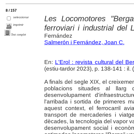
8 / 157
Les Locomotores "Berga
seleccionar
imprimir
ferroviari i industrial del 
Fernández
Text complet
Salmerón i Fernández, Joan C.
En:
L'Erol : revista cultural del B
(estiu-tardor 2023), p. 138-141 : il. (
A finals del segle XIX, el creixemen
poblacions situades al llarg 
desenvolupament d'infraestructu
l'arribada i sortida de primeres 
aquest context, el ferrocarril av
transport de mercaderies i viatg
dècades, la tecnologia del vapor va 
desenvolupament social i econòm