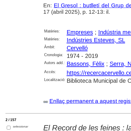
En:
El Gresol : butlletí del Grup 
17 (abril 2025), p. 12-13: il.
Matèries:
Empreses
;
Indústria me
Matèries:
Indústries Esteves, SL
Àmbit:
Cervelló
Cronologia:
1974 - 2019
Autors add.:
Bassons, Fèlix
;
Serra, N
Accés:
https://recercacervello.
Localització:
Biblioteca Municipal de 
Enllaç permanent a aquest regis
2 / 157
El Record de les feines : la
seleccionar