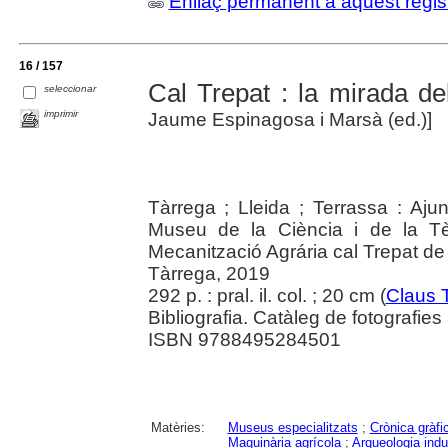
Enllaç permanent a aquest regis
16 / 157
Cal Trepat : la mirada del
seleccionar
imprimir
Jaume Espinagosa i Marsà (ed.)]
Tàrrega ; Lleida ; Terrassa : Aj
Museu de la Ciència i de la T
Mecanització Agrária cal Trepat de
Tàrrega, 2019
292 p. : pral. il. col. ; 20 cm (
Claus 
Bibliografia. Catàleg de fotografies
ISBN 9788495284501
Matèries:
Museus especialitzats
;
Crònica gràfi
Maquinària agrícola
;
Arqueologia indus