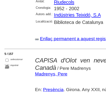
Àmbit:
Riudecols
Cronologia:
1952 - 2002
Autors add.:
Indústries Teixidó, S.A
Localització:
Biblioteca de Catalunya
Enllaç permanent a aquest regis
5 / 157
CAPISA d'Olot ven neve
seleccionar
imprimir
Canadà
/ Pere Madrenys
Madrenys, Pere
En:
Presència
. Girona. Any XXII, n