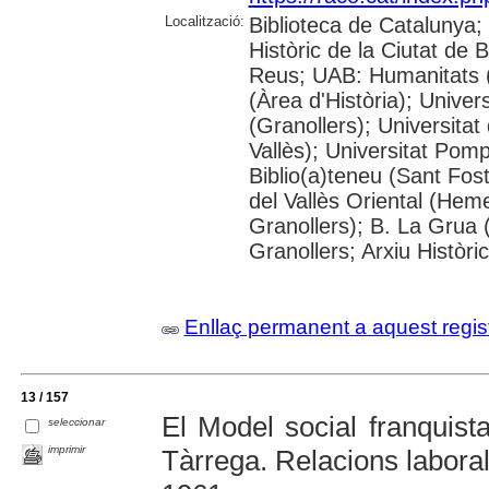
Localització:
Biblioteca de Catalunya;
Històric de la Ciutat de
Reus; UAB: Humanitats 
(Àrea d'Història); Univer
(Granollers); Universitat
Vallès); Universitat Pompe
Biblio(a)teneu (Sant Fos
del Vallès Oriental (He
Granollers); B. La Grua 
Granollers; Arxiu Històri
Enllaç permanent a aquest regis
13 / 157
El Model social franquista
seleccionar
imprimir
Tàrrega. Relacions laboral