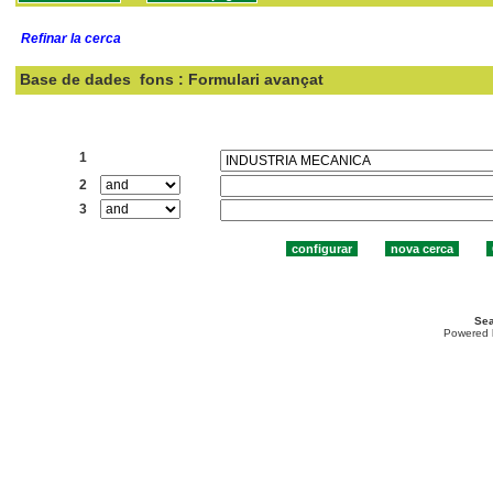
Refinar la cerca
Base de dades
fons : Formulari avançat
Cercar:
1
2
3
Sea
Powered