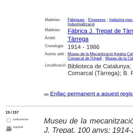
Matèries:
Fàbriques
;
Empreses
;
Indústria mec
Industrialització
Matèries:
Fàbrica J. Trepat de Tàr
Àmbit:
Tàrrega
Cronologia:
1914 - 1986
Autors add.:
Museu de la Mecanització Agrària Cal
Comarcal de l'Urgell
;
Museu de la Ciè
Localització:
Biblioteca de Catalunya; 
Comarcal (Tàrrega); B. 
Enllaç permanent a aquest regis
15 / 157
Museu de la mecanització 
seleccionar
imprimir
J. Trepat, 100 anys: 1914