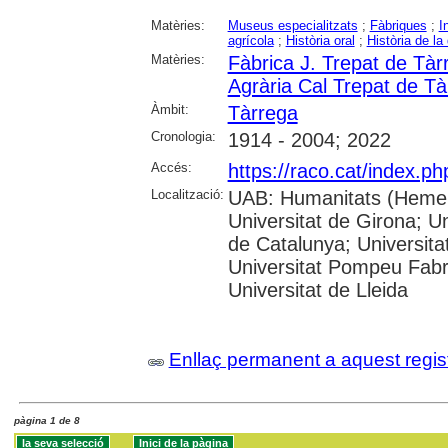
Matèries:
Museus especialitzats
;
Fàbriques
;
I
agrícola
;
Història oral
;
Història de la
Matèries:
Fàbrica J. Trepat de Tàr
Agrària Cal Trepat de Tà
Àmbit:
Tàrrega
Cronologia:
1914 - 2004; 2022
Accés:
https://raco.cat/index.ph
Localització:
UAB: Humanitats (Hemero
Universitat de Girona; Un
de Catalunya; Universita
Universitat Pompeu Fabra;
Universitat de Lleida
Enllaç permanent a aquest regis
pàgina 1 de 8