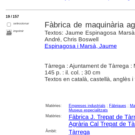
19 / 157
Fàbrica de maquinària ag
seleccionar
imprimir
Textos: Jaume Espinagosa Marsà ;
André, Chris Boswell
Espinagosa i Marsà, Jaume
Tàrrega : Ajuntament de Tàrrega :
145 p. : il. col. ; 30 cm
Textos en català, castellà, anglès i
Matèries:
Empreses industrials
;
Fàbriques
;
Ma
Museus especialitzats
Matèries:
Fàbrica J. Trepat de Tàr
Agrària Cal Trepat de Tà
Àmbit:
Tàrrega