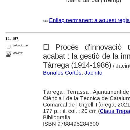
Maria Barbal (Tremp)
Enllaç permanent a aquest regis
14 / 157
El Procés d'innovació 
seleccionar
imprimir
acabat : la gestió de la in
Tàrrega (1914-1986)
/ Jacin
Bonales Cortés, Jacinto
Tàrrega ; Terrassa : Ajuntament d
Ciència i de la Tècnica de Catalu
Comarcal de l'Urgell-Tàrrega, 202
177 p. : il. col. ; 20 cm (
Claus Trepa
Bibliografia.
ISBN 9788495284600