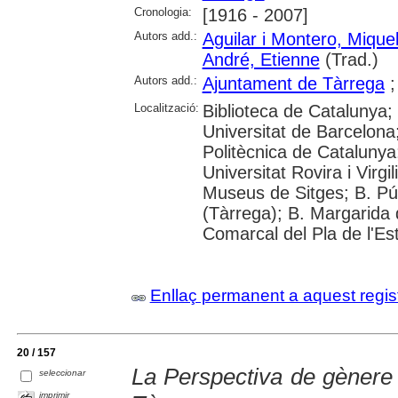
Cronologia:
[1916 - 2007]
Autors add.:
Aguilar i Montero, Mique
André, Etienne
(Trad.)
Autors add.:
Ajuntament de Tàrrega
Localització:
Biblioteca de Catalunya;
Universitat de Barcelona;
Politècnica de Catalunya
Universitat Rovira i Virg
Museus de Sitges; B. Púb
(Tàrrega); B. Margarida 
Comarcal del Pla de l'Es
Enllaç permanent a aquest regis
20 / 157
La Perspectiva de gènere
seleccionar
imprimir