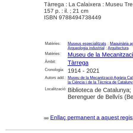
Tàrrega : La Calaixera : Museu Tr
157 p. : il. ; 21 cm
ISBN 9788494738449
Matèries:
Museus especialitzats
;
Maquinària ag
Arqueologia industrial
;
Arquitectura
Matèries:
Museu de la Mecanitzaci
Àmbit:
Tàrrega
Cronologia:
1914 - 2021
Autors add.:
Museu de la Mecanització Agrària Cal
la Ciència i de la Tècnica de Cataluny
Localització:
Biblioteca de Catalunya;
Berenguer de Bellvís (Bel
Enllaç permanent a aquest regis