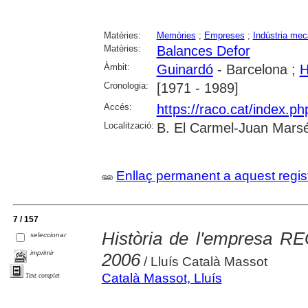
Matèries:
Memòries
;
Empreses
;
Indústria mec
Matèries:
Balances Defor
Àmbit:
Guinardó
- Barcelona ;
H
Cronologia:
[1971 - 1989]
Accés:
https://raco.cat/index.p
Localització:
B. El Carmel-Juan Marsé
Enllaç permanent a aquest regis
7 / 157
Història de l'empresa R
seleccionar
imprimir
2006
/ Lluís Català Massot
Català Massot, Lluís
Text complet