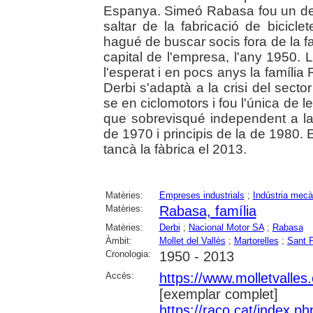
Espanya. Simeó Rabasa fou un dels
saltar de la fabricació de bicicl
hagué de buscar socis fora de la fa
capital de l'empresa, l'any 1950.
l'esperat i en pocs anys la família
Derbi s'adaptà a la crisi del sect
se en ciclomotors i fou l'única de
que sobrevisqué independent a la c
de 1970 i principis de la de 1980.
tancà la fàbrica el 2013.
Matèries:
Empreses industrials
;
Indústria mecà
Matèries:
Rabasa, família
Matèries:
Derbi
;
Nacional Motor SA
;
Rabasa
Àmbit:
Mollet del Vallès
;
Martorelles
;
Sant 
Cronologia:
1950 - 2013
Accés:
https://www.molletvalles
[exemplar complet]
https://raco.cat/index.p