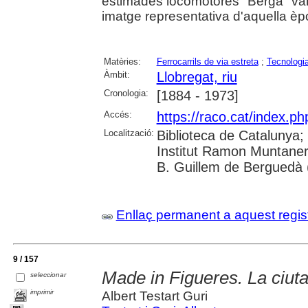
estimades locomotores "Berga" va
imatge representativa d'aquella èpo
Matèries:
Ferrocarrils de via estreta
;
Tecnologi
Àmbit:
Llobregat, riu
Cronologia:
[1884 - 1973]
Accés:
https://raco.cat/index.ph
Localització:
Biblioteca de Catalunya;
Institut Ramon Muntaner
B. Guillem de Berguedà (
Enllaç permanent a aquest regis
9 / 157
Made in Figueres. La ciuta
seleccionar
imprimir
Albert Testart Guri