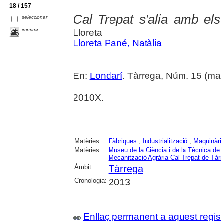
18 / 157
Cal Trepat s'alia amb el
seleccionar
imprimir
Lloreta
Lloreta Pané, Natàlia
En:
Londarí
. Tàrrega, Núm. 15 (ma
2010X.
Matèries:
Fàbriques
;
Industrialització
;
Maquinàri
Matèries:
Museu de la Ciència i de la Tècnica de
Mecanització Agrària Cal Trepat de Tàr
Àmbit:
Tàrrega
Cronologia:
2013
Enllaç permanent a aquest regis