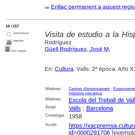
Enllaç permanent a aquest regis
10 / 157
Visita de estudio a la His
seleccionar
imprimir
Rodríguez
Güell Rodríguez, José M.
Text complet
En:
Cultura
. Valls. 2ª época. Año X
Matèries:
Centres d'ensenyament
;
Ensenyament
Indústria mecànica
Matèries:
Escola del Treball de Val
Àmbit:
Valls
;
Barcelona
Cronologia:
1958
Accés:
https://xacpremsa.cultu
id=0000291706
[exempla