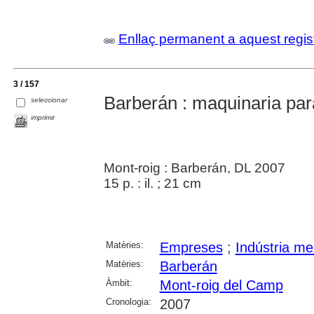
Enllaç permanent a aquest regis
3 / 157
Barberán : maquinaria par
seleccionar
imprimir
Mont-roig : Barberán, DL 2007
15 p. : il. ; 21 cm
Matèries:
Empreses
;
Indústria me
Matèries:
Barberán
Àmbit:
Mont-roig del Camp
Cronologia:
2007