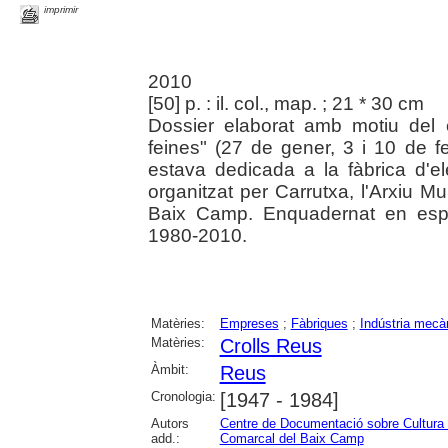
imprimir
2010
[50] p. : il. col., map. ; 21 * 30 cm
Dossier elaborat amb motiu del 
feines" (27 de gener, 3 i 10 de f
estava dedicada a la fàbrica d'e
organitzat per Carrutxa, l'Arxiu M
Baix Camp. Enquadernat en espir
1980-2010.
Matèries:
Empreses
;
Fàbriques
;
Indústria mecà
Matèries:
Crolls Reus
Àmbit:
Reus
Cronologia:
[1947 - 1984]
Autors
Centre de Documentació sobre Cultura 
add.:
Comarcal del Baix Camp