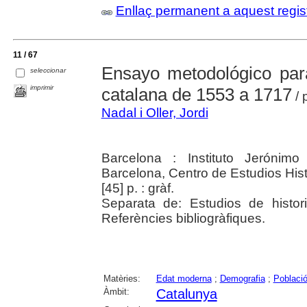
Enllaç permanent a aquest regis
11 / 67
Ensayo metodológico para
seleccionar
imprimir
catalana de 1553 a 1717
/ 
Nadal i Oller, Jordi
Barcelona : Instituto Jerónimo
Barcelona, Centro de Estudios Hist
[45] p. : gràf.
Separata de: Estudios de histor
Referències bibliogràfiques.
Matèries:
Edat moderna
;
Demografia
;
Poblaci
Àmbit:
Catalunya