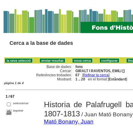
Cerca a la base de dades
Base de dades:
fons
Cercar:
GIRALT I RAVENTOS, EMILI []
Referències trobades:
67
[
Refinar la cerca
]
Mostrant:
1 .. 20
en el format [
Estàndard
]
pàgina 1 de 4
1 / 67
Historia de Palafrugell b
seleccionar
imprimir
1807-1813
/ Juan Mató Bonany ; 
Mató Bonany, Juan