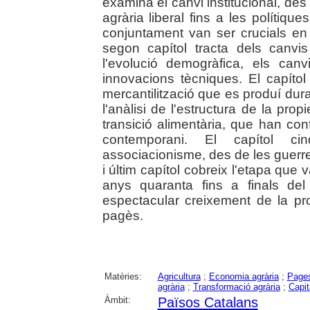
examina el canvi institucional, des 
agrària liberal fins a les polítiqu
conjuntament van ser crucials en l
segon capítol tracta dels canvi
l'evolució demogràfica, els can
innovacions tècniques. El capítol
mercantilització que es produí dura
l'anàlisi de l'estructura de la prop
transició alimentària, que han con
contemporani. El capítol cin
associacionisme, des de les guerres 
i últim capítol cobreix l'etapa que 
anys quaranta fins a finals del
espectacular creixement de la pr
pagès.
Matèries:
Agricultura
;
Economia agrària
;
Page
agrària
;
Transformació agrària
;
Capit
Àmbit:
Països Catalans