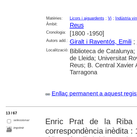
Matèries:
Licors i aiguardents
;
Vi
;
Indústria vi
Àmbit:
Reus
Cronologia:
[1800 -1950]
Autors add.:
Giralt i Raventós, Emili
;
Localització:
Biblioteca de Catalunya; 
de Lleida; Universitat Rov
Reus; B. Central Xavier
Tarragona
Enllaç permanent a aquest regis
13 / 67
Enric Prat de la Riba
seleccionar
imprimir
correspondència inèdita :