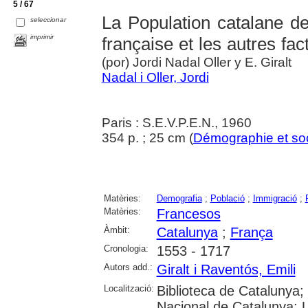
5 / 67
La Population catalane de
seleccionar
imprimir
française et les autres f
(por) Jordi Nadal Oller y E. Giralt
Nadal i Oller, Jordi
Paris : S.E.V.P.E.N., 1960
354 p. ; 25 cm (
Démographie et so
Matèries:
Demografia
;
Població
;
Immigració
;
Matèries:
Francesos
Àmbit:
Catalunya
;
França
Cronologia:
1553 - 1717
Autors add.:
Giralt i Raventós, Emili
Localització:
Biblioteca de Catalunya;
Nacional de Catalunya; 