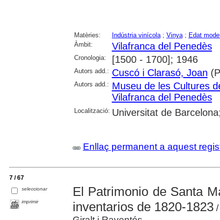
Matèries:
Indústria vinícola
;
Vinya
;
Edat mode
Àmbit:
Vilafranca del Penedès
Cronologia:
[1500 - 1700]; 1946
Autors add.:
Cuscó i Clarasó, Joan
(P
Autors add.:
Museu de les Cultures d
Vilafranca del Penedès
Localització:
Universitat de Barcelona; 
Enllaç permanent a aquest regis
7 / 67
El Patrimonio de Santa Ma
seleccionar
imprimir
inventarios de 1820-1823
/
Giralt i Raventós