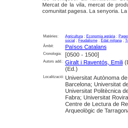
Mercat de la vila, mercat de produ
comunitat pagesa. La senyoria. La
Matèries:
Agricultura
;
Economia agrària
;
Page
social
;
Feudalisme
;
Edat mitjana
;
T
Àmbit:
Països Catalans
Cronologia:
[0500 - 1500]
Autors add.:
Giralt i Raventós, Emili
(D
(Ed.)
Localització:
Universitat Autònoma de 
Barcelona; Universitat de
Universitat Politècnica 
Fabra; Universitat Rovira 
Centre de Lectura de R
Arqueològic de Tarragon