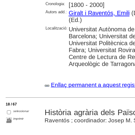
Cronologia:
[1800 - 2000]
Autors add.:
Giralt i Raventós, Emili
(D
(Ed.)
Localització:
Universitat Autònoma de 
Barcelona; Universitat de
Universitat Politècnica 
Fabra; Universitat Rovira 
Centre de Lectura de R
Arqueològic de Tarragon
Enllaç permanent a aquest regis
18 / 67
Història agrària dels Paï
seleccionar
imprimir
Raventós ; coordinador: Josep M. 