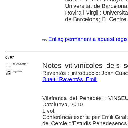
Universitat de Barcelona;
Rovira i Virgili; Universit
de Barcelona; B. Centre
Enllaç permanent a aquest regis
6 / 67
Notes vitivinícoles dels 
seleccionar
imprimir
Raventós ; [introducció: Joan Cusc
Giralt i Raventós, Emili
Vilafranca del Penedès : VINSE
Catalunya, 2010
1 vol.
Conferència escrita per Emili Gir
del Cercle d'Estudis Penedesencs 