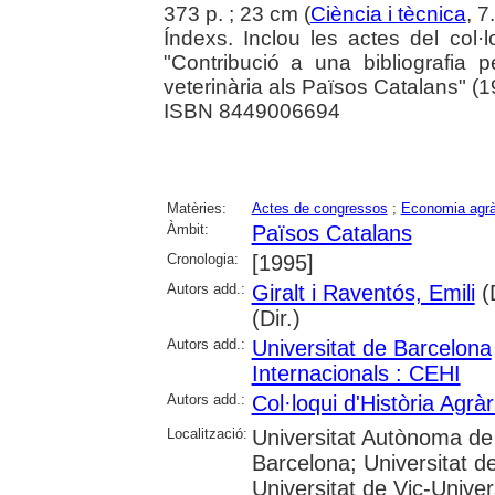
373 p. ; 23 cm (
Ciència i tècnica
, 7
Índexs. Inclou les actes del col·
"Contribució a una bibliografia p
veterinària als Països Catalans" (1
ISBN 8449006694
Matèries:
Actes de congressos
;
Economia agrà
Àmbit:
Països Catalans
Cronologia:
[1995]
Autors add.:
Giralt i Raventós, Emili
(D
(Dir.)
Autors add.:
Universitat de Barcelona
Internacionals : CEHI
Autors add.:
Col·loqui d'Història Agràr
Localització:
Universitat Autònoma de 
Barcelona; Universitat de
Universitat de Vic-Univer