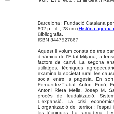
/ director: Emili Giralt i R
Barcelona : Fundació Catalana per 
602 p. : il. ; 28 cm (
Història agrària
Bibliografia.
ISBN 8447527867
Aquest II volum consta de tres part
dinàmica de l'Edat Mitjana, la tens
factors de canvi. La segona anali
utillatges, tècniques agropecuà
examina la societat rural, les caus
social entre la pagesia. En so
FernándezTrabal, Antoni Furió, F
Antoni Riera Melis. Josep M. Sa
procés de feudalització. Siste
L'expansió. La crisi econòmi
L'organització del territori: l'espai 
les tècniques. La ramaderia. Les