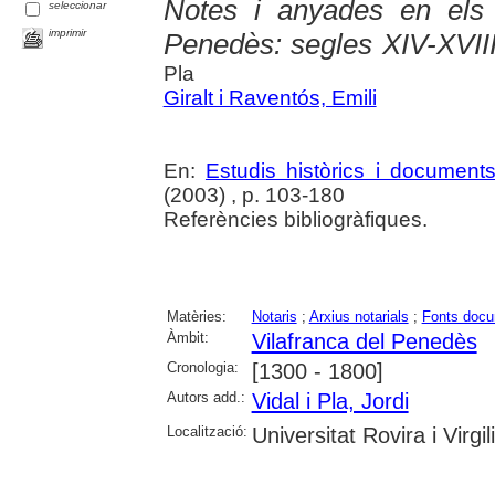
Notes i anyades en els 
seleccionar
imprimir
Penedès: segles XIV-XVII
Pla
Giralt i Raventós, Emili
En:
Estudis històrics i document
(2003) , p. 103-180
Referències bibliogràfiques.
Matèries:
Notaris
;
Arxius notarials
;
Fonts docu
Àmbit:
Vilafranca del Penedès
Cronologia:
[1300 - 1800]
Autors add.:
Vidal i Pla, Jordi
Localització:
Universitat Rovira i Virgili