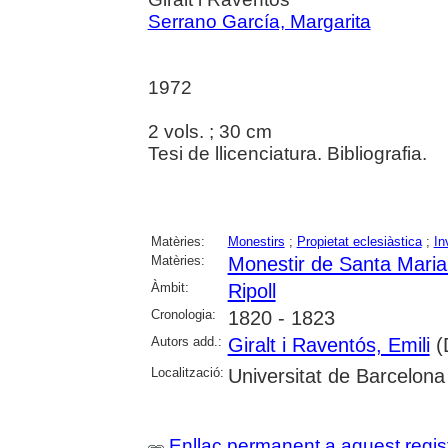
Serrano García, Margarita
1972
2 vols. ; 30 cm
Tesi de llicenciatura. Bibliografia.
Matèries:
Monestirs
;
Propietat eclesiàstica
;
In
Matèries:
Monestir de Santa Maria 
Àmbit:
Ripoll
Cronologia:
1820 - 1823
Autors add.:
Giralt i Raventós, Emili
(D
Localització:
Universitat de Barcelona
Enllaç permanent a aquest regis