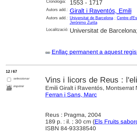
Cronologia:
1553 - 1717
Autors add.:
Giralt i Raventós, Emili
Autors add.:
Universitat de Barcelona
;
Centre d'Es
Jerónimo Zurita
Localització:
Universitat de Barcelona; 
Enllaç permanent a aquest regis
12 / 67
Vins i licors de Reus : l'el
seleccionar
imprimir
Emili Giralt i Raventós, Montserra
Ferran i Sans, Marc
Reus : Pragma, 2004
189 p. : il. ; 30 cm (
Els Fruits sabo
ISBN 84-93338540