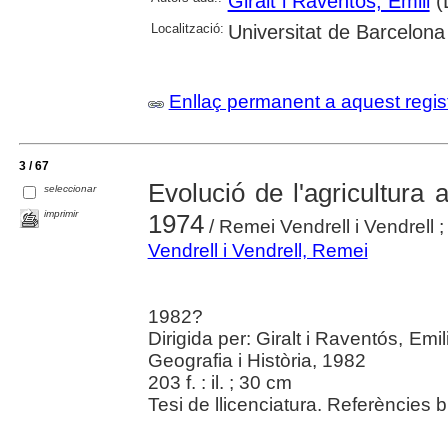
Giralt i Raventós, Emili
(D
Localització:
Universitat de Barcelona
Enllaç permanent a aquest regis
3 / 67
Evolució de l'agricultura 
seleccionar
imprimir
1974
/ Remei Vendrell i Vendrell ; 
Vendrell i Vendrell, Remei
1982?
Dirigida per: Giralt i Raventós, Emi
Geografia i Història, 1982
203 f. : il. ; 30 cm
Tesi de llicenciatura. Referències b