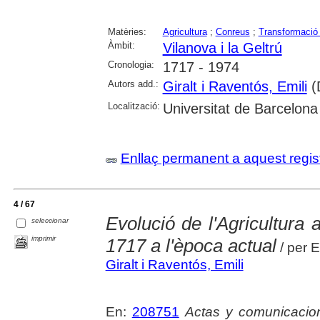
Matèries:
Agricultura
;
Conreus
;
Transformació 
Àmbit:
Vilanova i la Geltrú
Cronologia:
1717 - 1974
Autors add.:
Giralt i Raventós, Emili
(D
Localització:
Universitat de Barcelona
Enllaç permanent a aquest regis
4 / 67
Evolució de l'Agricultura 
seleccionar
imprimir
1717 a l'època actual
/ per E
Giralt i Raventós, Emili
En:
208751
Actas y comunicacio