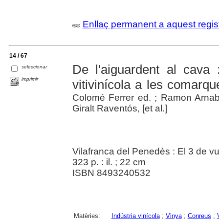
Enllaç permanent a aquest regis
14 / 67
De l'aiguardent al cava :
seleccionar
imprimir
vitivinícola a les comarq
Colomé Ferrer ed. ; Ramon Arnaba
Giralt Raventós, [et al.]
Vilafranca del Penedès : El 3 de v
323 p. : il. ; 22 cm
ISBN 8493240532
Matèries:
Indústria vinícola
;
Vinya
;
Conreus
;