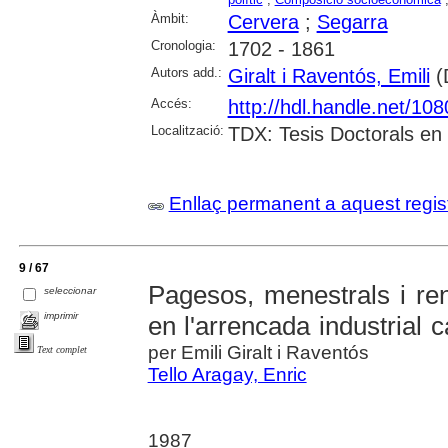
Àmbit:
Cervera
;
Segarra
Cronologia:
1702 - 1861
Autors add.:
Giralt i Raventós, Emili
(D
Accés:
http://hdl.handle.net/10
Localització:
TDX: Tesis Doctorals en 
Enllaç permanent a aquest regis
9 / 67
Pagesos, menestrals i ren
seleccionar
imprimir
en l'arrencada industrial 
per Emili Giralt i Raventós
Text complet
Tello Aragay, Enric
1987