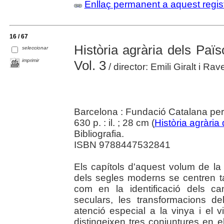
Enllaç permanent a aquest regis
16 / 67
Història agrària dels Paï
seleccionar
imprimir
Vol. 3
/ director: Emili Giralt i R
Barcelona : Fundació Catalana per 
630 p. : il. ; 28 cm (
Història agrària
Bibliografia.
ISBN 9788447532841
Els capítols d'aquest volum de la
dels segles moderns se centren ta
com en la identificació dels ca
seculars, les transformacions d
atenció especial a la vinya i el vi
distingeixen tres conjuntures en e