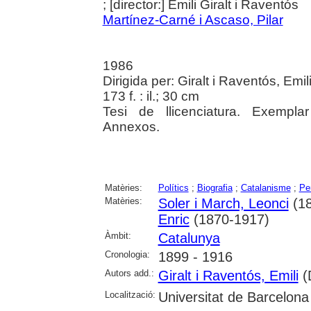
; [director:] Emili Giralt i Raventós
Martínez-Carné i Ascaso, Pilar
1986
Dirigida per: Giralt i Raventós, Emi
173 f. : il.; 30 cm
Tesi de llicenciatura. Exemplar
Annexos.
Matèries:
Polítics
;
Biografia
;
Catalanisme
;
Pe
Matèries:
Soler i March, Leonci
(18
Enric
(1870-1917)
Àmbit:
Catalunya
Cronologia:
1899 - 1916
Autors add.:
Giralt i Raventós, Emili
(D
Localització:
Universitat de Barcelona