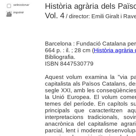
Història agrària dels Paï
seleccionar
imprimir
Vol. 4
/ director: Emili Giralt i R
Barcelona : Fundació Catalana per 
664 p. : il. ; 28 cm (
Història agrària
Bibliografia.
ISBN 8447530779
Aquest volum examina la "via part
capitalista als Països Catalans, des 
segle XXI, amb les conseqüències 
la Unió Europea. El volum come
temes del període. En capítols s
principals que caracteritzen a
interpretacions tradicionals, sov
anacrònica del capitalisme agrar
parcial, lent i moderat desenvolup