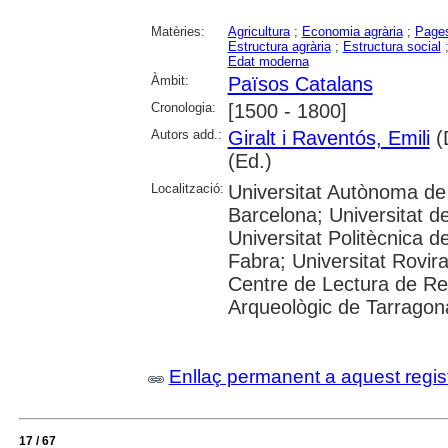
Matèries:
Agricultura
;
Economia agrària
;
Page
Estructura agrària
;
Estructura social
Edat moderna
Àmbit:
Països Catalans
Cronologia:
[1500 - 1800]
Autors add.:
Giralt i Raventós, Emili
(D
(Ed.)
Localització:
Universitat Autònoma de 
Barcelona; Universitat de
Universitat Politècnica 
Fabra; Universitat Rovira 
Centre de Lectura de R
Arqueològic de Tarragon
Enllaç permanent a aquest regis
17 / 67