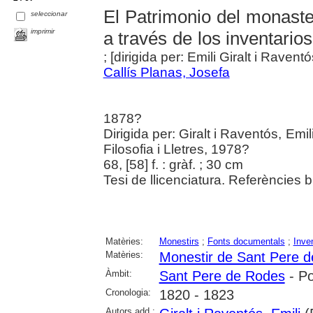
El Patrimonio del monast
seleccionar
imprimir
a través de los inventario
; [dirigida per: Emili Giralt i Raventó
Callís Planas, Josefa
1878?
Dirigida per: Giralt i Raventós, Emi
Filosofia i Lletres, 1978?
68, [58] f. : gràf. ; 30 cm
Tesi de llicenciatura. Referències b
Matèries:
Monestirs
;
Fonts documentals
;
Inve
Matèries:
Monestir de Sant Pere 
Àmbit:
Sant Pere de Rodes
- Po
Cronologia:
1820 - 1823
Autors add.: