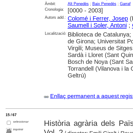
Àmbit:
Alt Penedès
;
Baix Penedès
;
Garraf
Cronologia:
[0000 - 2003]
Autors add.:
Colomé i Ferrer, Josep
(
Saumell i Soler, Antoni
;
Localització:
Biblioteca de Catalunya; 
de Girona; Universitat P
Virgili; Museus de Sitge
Sardà i Lloret (Sant Qui
Bosch de Noya (Sant Sad
Torrandell (Vilanova i la 
Geltrú)
Enllaç permanent a aquest regis
15 / 67
Història agrària dels Paï
seleccionar
imprimir
Vol. 2