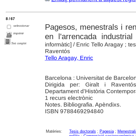
8 / 67
Pagesos, menestrals i ren
seleccionar
imprimir
en l'arrencada industria
informàtic]
/ Enric Tello Aragay ; tes
Text complet
Raventós
Tello Aragay, Enric
Barcelona : Universitat de Barcelo
Dirigida per: Giralt i Raventó
Departament d'Història Contempor
1 recurs electrònic
Notes. Bibliografia. Apèndixs.
ISBN 9788469294840
Matèries:
Tesis doctorals
;
Pagesia
;
Menestrali
polític
;
Composició socioeconòmica