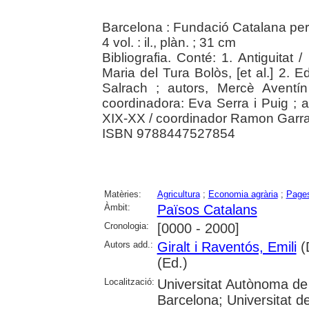
Barcelona : Fundació Catalana per 
4 vol. : il., plàn. ; 31 cm
Bibliografia. Conté: 1. Antiguitat 
Maria del Tura Bolòs, [et al.] 2. 
Salrach ; autors, Mercè Aventín
coordinadora: Eva Serra i Puig ; au
XIX-XX / coordinador Ramon Garr
ISBN 9788447527854
Matèries:
Agricultura
;
Economia agrària
;
Page
Àmbit:
Països Catalans
Cronologia:
[0000 - 2000]
Autors add.:
Giralt i Raventós, Emili
(D
(Ed.)
Localització:
Universitat Autònoma de 
Barcelona; Universitat de