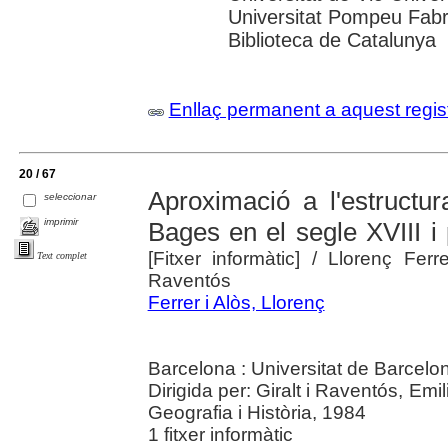
Universitat Pompeu Fabra;
Biblioteca de Catalunya
Enllaç permanent a aquest regis
20 / 67
Aproximació a l'estructu
seleccionar
imprimir
Bages en el segle XVIII i
[Fitxer informàtic]
/ Llorenç Ferre
Text complet
Raventós
Ferrer i Alòs, Llorenç
Barcelona : Universitat de Barcelo
Dirigida per: Giralt i Raventós, Emi
Geografia i Història, 1984
1 fitxer informàtic