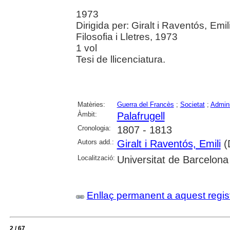
1973
Dirigida per: Giralt i Raventós, Emi
Filosofia i Lletres, 1973
1 vol
Tesi de llicenciatura.
Matèries:
Guerra del Francès
;
Societat
;
Admini
Àmbit:
Palafrugell
Cronologia:
1807 - 1813
Autors add.:
Giralt i Raventós, Emili
(D
Localització:
Universitat de Barcelona
Enllaç permanent a aquest regis
2 / 67