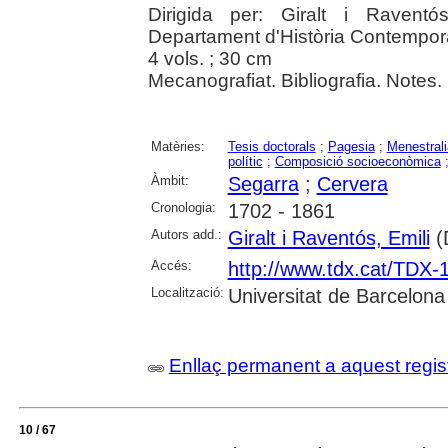
Dirigida per: Giralt i Raventó
Departament d'Història Contempor
4 vols. ; 30 cm
Mecanografiat. Bibliografia. Notes.
Matèries:
Tesis doctorals
;
Pagesia
;
Menestrali
polític
;
Composició socioeconòmica
Àmbit:
Segarra
;
Cervera
Cronologia:
1702 - 1861
Autors add.:
Giralt i Raventós, Emili
(D
Accés:
http://www.tdx.cat/TDX
Localització:
Universitat de Barcelona
Enllaç permanent a aquest regis
10 / 67