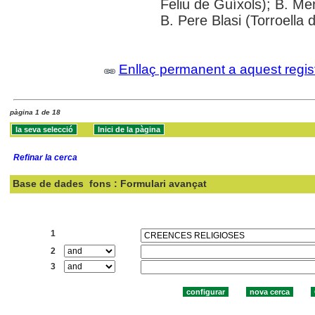
Feliu de Guíxols); B. Me
B. Pere Blasi (Torroella 
Enllaç permanent a aquest regis
pàgina 1 de 18
Refinar la cerca
Base de dades
fons : Formulari avançat
Cercar:
1
2
3