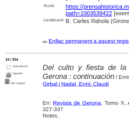
Accés:
https://prensahistorica
path=1003539422
[exemp
Localització:
B. Carles Rahola (Giron
Enllaç permanent a aquest regis
10 / 354
Del culto y fiesta de l
seleccionar
imprimir
Gerona : continuación
/ Enr
Girbal i Nadal, Enric Claudi
Text complet
En:
Revista de Gerona
. Tomo X. 
327-337
Notes.