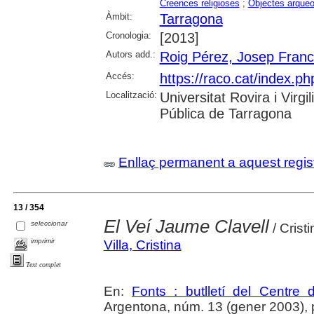
Creences religioses
;
Objectes arqueo
Àmbit:
Tarragona
Cronologia:
[2013]
Autors add.:
Roig Pérez, Josep Fran
Accés:
https://raco.cat/index.ph
Localització:
Universitat Rovira i Virg
Pública de Tarragona
Enllaç permanent a aquest regis
13 / 354
El Veí Jaume Clavell
seleccionar
/ Cristi
imprimir
Villa, Cristina
Text complet
En:
Fonts : butlletí del Centre 
Argentona, núm. 13 (gener 2003), p. 