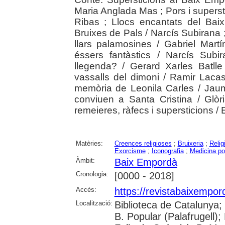
Maria Anglada Mas ; Pors i super
Ribas ; Llocs encantats del Bai
Bruixes de Pals / Narcís Subirana 
llars palamosines / Gabriel Mart
éssers fantàstics / Narcís Subir
llegenda? / Gerard Xarles Batlle 
vassalls del dimoni / Ramir Laca
memòria de Leonila Carles / Jaum
conviuen a Santa Cristina / Glòria
remeieres, ràfecs i supersticions / 
Matèries:
Creences religioses
;
Bruixeria
;
Relig
Exorcisme
;
Iconografia
;
Medicina po
Àmbit:
Baix Empordà
Cronologia:
[0000 - 2018]
Accés:
https://revistabaixempo
Localització:
Biblioteca de Catalunya;
B. Popular (Palafrugell);