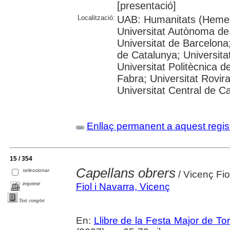
[presentació]
Localització:
UAB: Humanitats (Hemer
Universitat Autònoma de
Universitat de Barcelona;
de Catalunya; Universitat
Universitat Politècnica 
Fabra; Universitat Rovira 
Universitat Central de C
Enllaç permanent a aquest regis
15 / 354
Capellans obrers
seleccionar
/ Vicenç Fio
imprimir
Fiol i Navarra, Vicenç
Text complet
En:
Llibre de la Festa Major de To