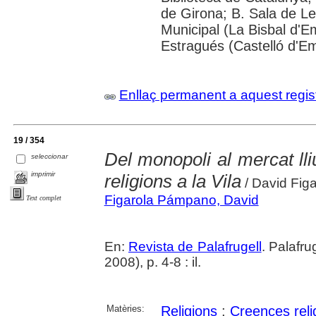
de Girona; B. Sala de Le
Municipal (La Bisbal d'
Estragués (Castelló d'E
Enllaç permanent a aquest regis
19 / 354
Del monopoli al mercat ll
seleccionar
imprimir
religions a la Vila
/ David Fig
Figarola Pámpano, David
Text complet
En:
Revista de Palafrugell
. Palafr
2008), p. 4-8 : il.
Matèries:
Religions
;
Creences reli