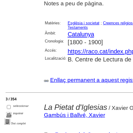
Notes a peu de pàgina.
Matèries:
Església i societat
;
Creences religio
Testaments
Àmbit:
Catalunya
Cronologia:
[1800 - 1900]
Accés:
https://raco.cat/index.p
Localització:
B. Centre de Lectura de
Enllaç permanent a aquest regis
3 / 354
La Pietat d'Iglesias
seleccionar
/ Xavier
imprimir
Gambús i Ballvé, Xavier
Text complet