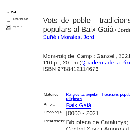
6 / 354
Vots de poble : tradicion
seleccionar
imprimir
populars al Baix Gaià
/ Jord
Suñé i Morales, Jordi
Mont-roig del Camp : Ganzell, 202
110 p. ; 20 cm (
Quaderns de la Pix
ISBN 9788412114676
Matèries:
Religiositat popular
;
Tradicions popul
religioses
Àmbit:
Baix Gaià
Cronologia:
[0000 - 2021]
Localització:
Biblioteca de Catalunya;
Central Xavier Amorós (R