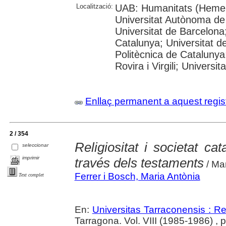
Localització:
UAB: Humanitats (Hemer
Universitat Autònoma de
Universitat de Barcelona;
Catalunya; Universitat de
Politècnica de Catalunya
Rovira i Virgili; Universi
Enllaç permanent a aquest regis
2 / 354
Religiositat i societat ca
seleccionar
imprimir
través dels testaments
/ Mar
Ferrer i Bosch, Maria Antònia
Text complet
En:
Universitas Tarraconensis : Rev
Tarragona. Vol. VIII (1985-1986) , 