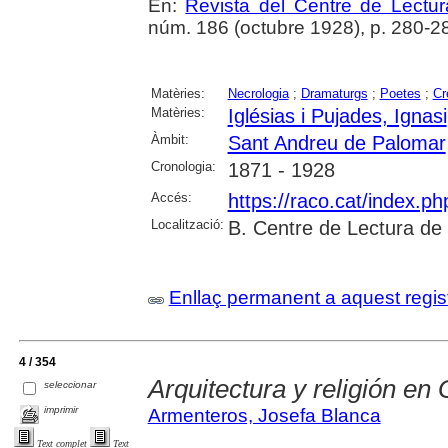
En:
Revista del Centre de Lectu
núm. 186 (octubre 1928), p. 280-2
Matèries:
Necrologia
;
Dramaturgs
;
Poetes
;
Cr
Matèries:
Iglésias i Pujades, Ignasi
Àmbit:
Sant Andreu de Palomar
Cronologia:
1871 - 1928
Accés:
https://raco.cat/index.p
Localització:
B. Centre de Lectura de
Enllaç permanent a aquest regis
4 / 354
Arquitectura y religión en
seleccionar
imprimir
Armenteros, Josefa Blanca
Text complet
Text