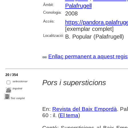
Àmbit:
Palafrugell
Cronologia:
2008
Accés:
https://pandora.palafru
[exemplar complet]
Localització:
B. Popular (Palafrugell)
Enllaç permanent a aquest regis
20 / 354
Pors i supersticions
seleccionar
imprimir
Text complet
En:
Revista del Baix Empordà
. Pa
60 : il. (
El tema
)
Conté: Supersticions al Baix Emp