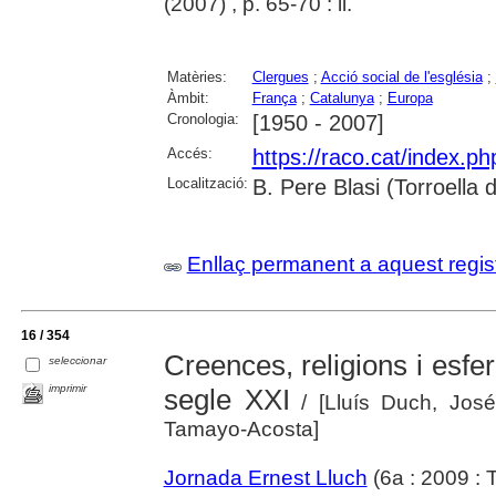
(2007) , p. 65-70 : il.
Matèries:
Clergues
;
Acció social de l'església
;
Àmbit:
França
;
Catalunya
;
Europa
Cronologia:
[1950 - 2007]
Accés:
https://raco.cat/index.p
Localització:
B. Pere Blasi (Torroella
Enllaç permanent a aquest regis
16 / 354
Creences, religions i esfer
seleccionar
imprimir
segle XXI
/ [Lluís Duch, Jos
Tamayo-Acosta]
Jornada Ernest Lluch
(6a : 2009 : T