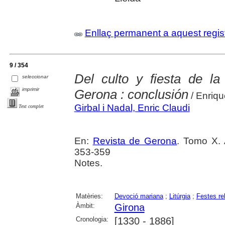
Enllaç permanent a aquest regis
9 / 354
Del culto y fiesta de l
seleccionar
imprimir
Gerona : conclusión
/ Enriqu
Girbal i Nadal, Enric Claudi
Text complet
En:
Revista de Gerona
. Tomo X. 
353-359
Notes.
Matèries:
Devoció mariana
;
Litúrgia
;
Festes re
Àmbit:
Girona
Cronologia:
[1330 - 1886]