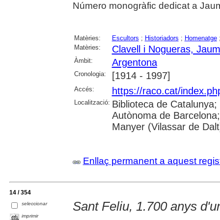
Número monogràfic dedicat a Jaum
Matèries:
Escultors
;
Historiadors
;
Homenatge
Matèries:
Clavell i Nogueras, Jau
Àmbit:
Argentona
Cronologia:
[1914 - 1997]
Accés:
https://raco.cat/index.ph
Localització:
Biblioteca de Catalunya;
Autònoma de Barcelona;
Manyer (Vilassar de Dalt
Enllaç permanent a aquest regis
14 / 354
Sant Feliu, 1.700 anys d'un
seleccionar
imprimir