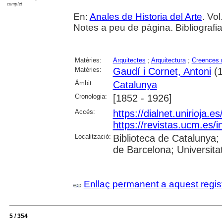
complet
En:
Anales de Historia del Arte
. Vo
Notes a peu de pàgina. Bibliografia
Matèries:
Arquitectes
;
Arquitectura
;
Creences r
Matèries:
Gaudí i Cornet, Antoni
(1
Àmbit:
Catalunya
Cronologia:
[1852 - 1926]
Accés:
https://dialnet.unirioja.
https://revistas.ucm.es
Localització:
Biblioteca de Catalunya;
de Barcelona; Universitat
Enllaç permanent a aquest regis
5 / 354