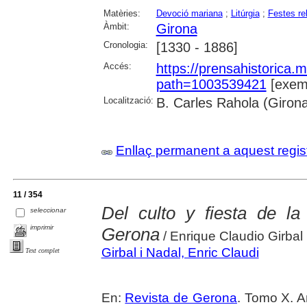
Matèries:
Devoció mariana
;
Litúrgia
;
Festes re
Àmbit:
Girona
Cronologia:
[1330 - 1886]
Accés:
https://prensahistorica
path=1003539421
[exemp
Localització:
B. Carles Rahola (Giron
Enllaç permanent a aquest regis
11 / 354
Del culto y fiesta de l
seleccionar
imprimir
Gerona
/ Enrique Claudio Girbal
Girbal i Nadal, Enric Claudi
Text complet
En:
Revista de Gerona
. Tomo X. A