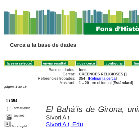
Cerca a la base de dades
Base de dades:
fons
Cercar:
CREENCES RELIGIOSES []
Referències trobades:
354
[
Refinar la cerca
]
Mostrant:
1 .. 20
en el format [
Estàndard
]
pàgina 1 de 18
1 / 354
El Bahá'ís de Girona, unit
seleccionar
imprimir
Sívori Alt
Sívori Alt, Edu
Text complet