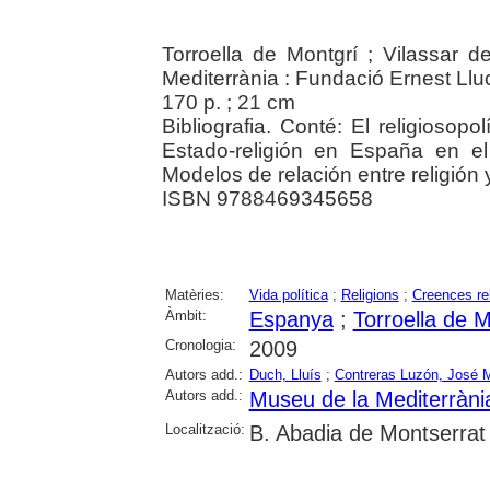
Torroella de Montgrí ; Vilassar
Mediterrània : Fundació Ernest Llu
170 p. ; 21 cm
Bibliografia. Conté: El religiosopo
Estado-religión en España en el
Modelos de relación entre religión 
ISBN 9788469345658
Matèries:
Vida política
;
Religions
;
Creences re
Àmbit:
Espanya
;
Torroella de M
Cronologia:
2009
Autors add.:
Duch, Lluís
;
Contreras Luzón, José 
Autors add.:
Museu de la Mediterràni
Localització:
B. Abadia de Montserrat