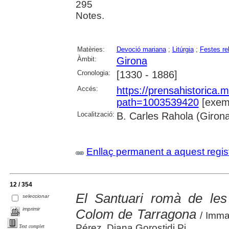
295
Notes.
Matèries:
Devoció mariana
;
Litúrgia
;
Festes re
Àmbit:
Girona
Cronologia:
[1330 - 1886]
Accés:
https://prensahistorica
path=1003539420
[exemp
Localització:
B. Carles Rahola (Giron
Enllaç permanent a aquest regis
12 / 354
El Santuari romà de les 
seleccionar
imprimir
Colom de Tarragona
/ Imma
Pérez, Diana Gorostidi Pi
Text complet