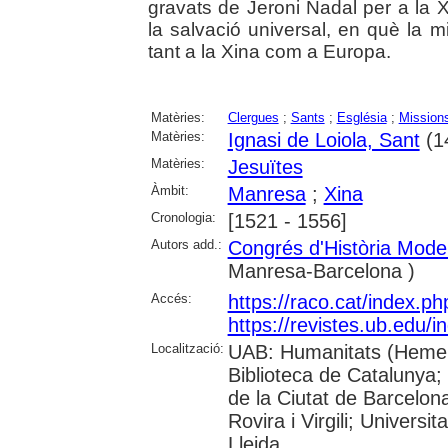
gravats de Jeroni Nadal per a la X
la salvació universal, en què la 
tant a la Xina com a Europa.
Matèries:
Clergues
;
Sants
;
Església
;
Mission
Matèries:
Ignasi de Loiola, Sant
(1
Matèries:
Jesuïtes
Àmbit:
Manresa
;
Xina
Cronologia:
[1521 - 1556]
Autors add.:
Congrés d'Història Mode
Manresa-Barcelona )
Accés:
https://raco.cat/index.p
https://revistes.ub.edu/
Localització:
UAB: Humanitats (Hemero
Biblioteca de Catalunya; 
de la Ciutat de Barcelona
Rovira i Virgili; Univers
Lleida