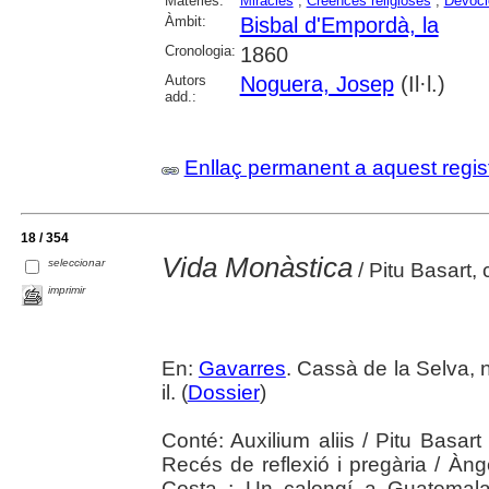
Matèries:
Miracles
;
Creences religioses
;
Devoci
Àmbit:
Bisbal d'Empordà, la
Cronologia:
1860
Autors
Noguera, Josep
(Il·l.)
add.:
Enllaç permanent a aquest regis
18 / 354
Vida Monàstica
seleccionar
/ Pitu Basart,
imprimir
En:
Gavarres
. Cassà de la Selva, n
il. (
Dossier
)
Conté: Auxilium aliis / Pitu Basar
Recés de reflexió i pregària / Àn
Costa ; Un calongí a Guatemala 