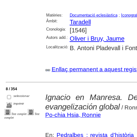
Matèries:
Documentació eclesiàstica
;
Iconograf
Àmbit:
Taradell
Cronologia:
[1546]
Autors add.:
Oliver i Bruy, Jaume
Localització:
B. Antoni Pladevall i Font
Enllaç permanent a aquest regis
8 / 354
Ignacio en Manresa. De 
seleccionar
imprimir
evangelización global
/ Ronn
Po-chia Hsia, Ronnie
Text complet
Text
complet
En:
Pedralbes : revista d'històri