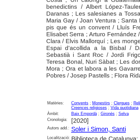
benedictins / Albert López-Taul
Daranas ; Les salesianes a Tossa
Maria Gay / Joan Ventura ; Santa 
pis que és un convent / Lluís F
Elisabet Serra ; Arturo Fernández /
Clara / Elvis Mallorquí ; Les monge
Espai d'acollida a la Bisbal / 
Sebastià i Sant Roc / Jordi Frigo
Teresa Bonal, Nuri Sàbat ; Les do
Mora ; Ora et labora a les Gavarr
Pobres / Josep Pastells ; Flora Rid
Matèries:
Convents
;
Monestirs
;
Clergues
;
Rel
Creences religioses
;
Vida quotidiana
Àmbit:
Baix Empordà
;
Gironès
;
Selva
Cronologia:
[2020]
Autors add.:
Soler i Simon, Santi
Localització:
Biblioteca de Catalunya; 