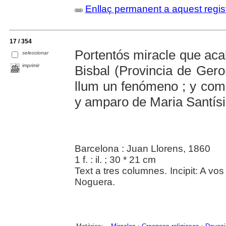
Enllaç permanent a aquest regis
17 / 354
Portentós miracle que acab
seleccionar
imprimir
Bisbal (Provincia de Ger
llum un fenómeno ; y com 
y amparo de Maria Santís
Barcelona : Juan Llorens, 1860
1 f. : il. ; 30 * 21 cm
Text a tres columnes. Incipit: A v
Noguera.