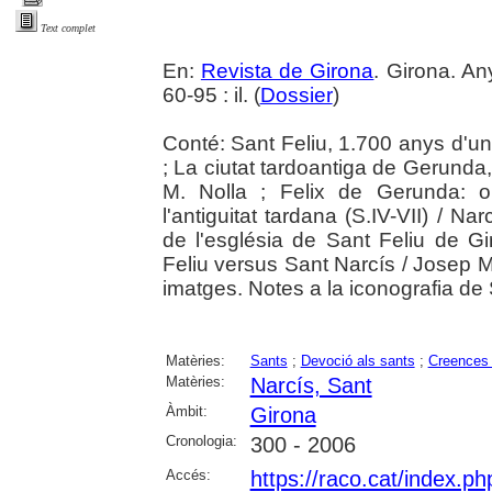
Text complet
En:
Revista de Girona
. Girona. An
60-95 : il. (
Dossier
)
Conté: Sant Feliu, 1.700 anys d'un
; La ciutat tardoantiga de Gerunda,
M. Nolla ; Felix de Gerunda: or
l'antiguitat tardana (S.IV-VII) / N
de l'església de Sant Feliu de G
Feliu versus Sant Narcís / Josep M
imatges. Notes a la iconografia de
Matèries:
Sants
;
Devoció als sants
;
Creences 
Matèries:
Narcís, Sant
Àmbit:
Girona
Cronologia:
300 - 2006
Accés:
https://raco.cat/index.p