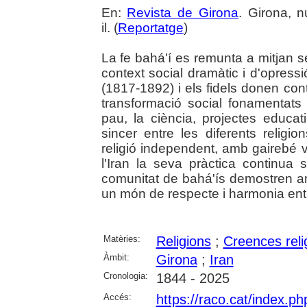
En:
Revista de Girona
. Girona, 
il. (
Reportatge
)
La fe bahá'í es remunta a mitjan se
context social dramàtic i d'opressió
(1817-1892) i els fidels donen con
transformació social fonamentats
pau, la ciència, projectes educat
sincer entre les diferents relig
religió independent, amb gairebé v
l'Iran la seva pràctica continua
comunitat de bahá'ís demostren a
un món de respecte i harmonia ent
Matèries:
Religions
;
Creences reli
Àmbit:
Girona
;
Iran
Cronologia:
1844 - 2025
Accés:
https://raco.cat/index.p