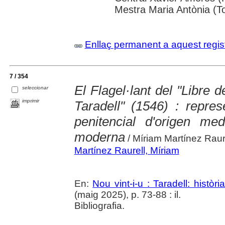
Mestra Maria Antònia (T
Enllaç permanent a aquest regis
7 / 354
El Flagel·lant del "Libre
seleccionar
imprimir
Taradell" (1546) : repres
penitencial d'origen med
moderna
/ Míriam Martínez Raur
Martínez Raurell, Míriam
En:
Nou vint-i-u : Taradell: històr
(maig 2025), p. 73-88 : il.
Bibliografia.