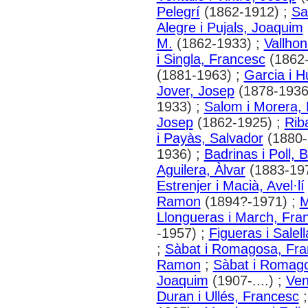
Pelegrí
(1862-1912) ;
Sa
Alegre i Pujals, Joaquim
M.
(1862-1933) ;
Vallhon
i Singla, Francesc
(1862-
(1881-1963) ;
Garcia i 
Jover, Josep
(1878-1936
1933) ;
Salom i Morera,
Josep
(1862-1925) ;
Rib
i Payàs, Salvador
(1880-
1936) ;
Badrinas i Poll, 
Aguilera, Àlvar
(1883-19
Estrenjer i Macià, Avel·lí
Ramon
(1894?-1971) ;
M
Llongueras i March, Fra
-1957) ;
Figueras i Salel
;
Sàbat i Romagosa, Fra
Ramon
;
Sàbat i Romago
Joaquim
(1907-....) ;
Ven
Duran i Ullés, Francesc