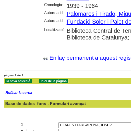
Cronologia:
1939 - 1964
Autors add.:
Palomares i Tirado, Miqu
Autors add.:
Fundació Soler i Palet d
Localització:
Biblioteca Central de T
Biblioteca de Catalunya;
Enllaç permanent a aquest regis
pàgina 1 de 1
Refinar la cerca
Base de dades
fons : Formulari avançat
Cercar:
1