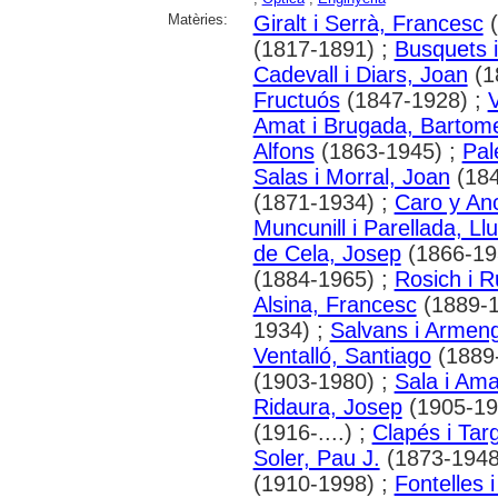
Matèries:
Giralt i Serrà, Francesc
(
(1817-1891) ;
Busquets i
Cadevall i Diars, Joan
(1
Fructuós
(1847-1928) ;
V
Amat i Brugada, Bartom
Alfons
(1863-1945) ;
Pal
Salas i Morral, Joan
(184
(1871-1934) ;
Caro y An
Muncunill i Parellada, Llu
de Cela, Josep
(1866-19
(1884-1965) ;
Rosich i R
Alsina, Francesc
(1889-1
1934) ;
Salvans i Armeng
Ventalló, Santiago
(1889
(1903-1980) ;
Sala i Ama
Ridaura, Josep
(1905-19
(1916-....) ;
Clapés i Tar
Soler, Pau J.
(1873-1948
(1910-1998) ;
Fontelles