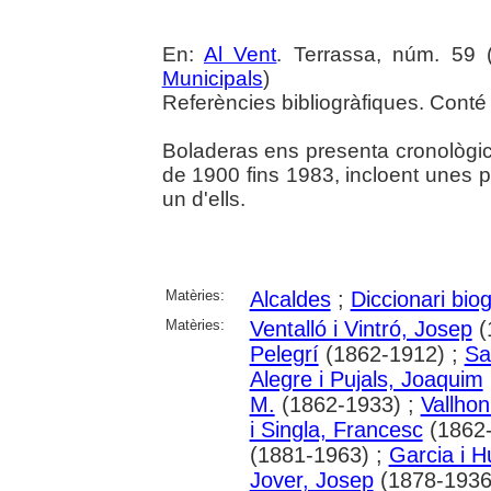
En:
Al Vent
. Terrassa, núm. 59 (a
Municipals
)
Referències bibliogràfiques. Conté 
Boladeras ens presenta cronològic
de 1900 fins 1983, incloent unes 
un d'ells.
Matèries:
Alcaldes
;
Diccionari biog
Matèries:
Ventalló i Vintró, Josep
(
Pelegrí
(1862-1912) ;
Sa
Alegre i Pujals, Joaquim
M.
(1862-1933) ;
Vallhon
i Singla, Francesc
(1862-
(1881-1963) ;
Garcia i 
Jover, Josep
(1878-1936