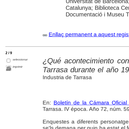
Universitat de Barcelona;
Catalunya; Biblioteca Ce
Documentació i Museu Tè
Enllaç permanent a aquest regis
2 / 9
¿Qué acontecimiento con
seleccionar
imprimir
Tarrasa durante el año 1
Industria de Tarrasa
En:
Boletín de la Cámara Oficial
Tarrasa. IV época. Año 72, núm. 59
Enquestes a diferents personatge
se'ls demana per quin ha estat el f