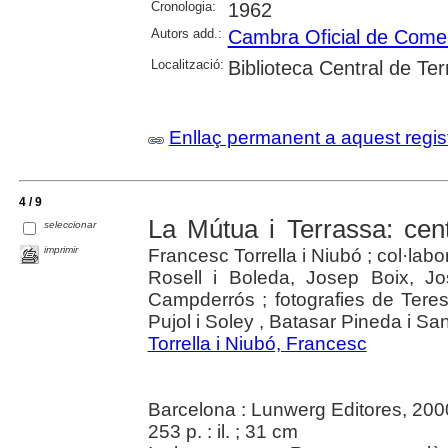
Cronologia:
1962
Autors add.:
Cambra Oficial de Comerç
Localització:
Biblioteca Central de Te
Enllaç permanent a aquest regis
4 / 9
La Mútua i Terrassa: cen
seleccionar
imprimir
Francesc Torrella i Niubó ; col·la
Rosell i Boleda, Josep Boix, J
Campderrós ; fotografies de Teres
Pujol i Soley , Batasar Pineda i Sa
Torrella i Niubó, Francesc
Barcelona : Lunwerg Editores, 200
253 p. : il. ; 31 cm