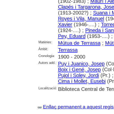
(1902-1983) ;
Maurí i Al
Clapés i Targarona, Jos
(1913-2002?) ;
Suana i 
Royes i Vila, Manuel
(194
Xavier
(1946-....) ;
Torre
(1924-....) ;
Pineda i San
Pey, Eduard
(1953-....) 
Matèries:
Mútua de Terrassa
;
Mút
Àmbit:
Terrassa
Cronologia:
1900 - 2000
Autors add.:
Puy i Juanico, Josep
(Col
Boix i Gené, Josep
(Col·l
Pujol i Soley, Jordi
(Pr.) 
Cima i Mollet, Eusebi
(Pr
Localització:
Biblioteca Central de Te
Enllaç permanent a aquest regis