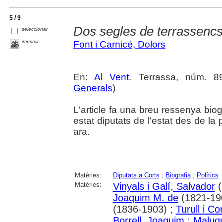
5 / 9
Dos segles de terrassencs
seleccionar
imprimir
Font i Carnicé, Dolors
En:
Al Vent
. Terrassa, núm. 8
Generals
)
L'article fa una breu ressenya bio
estat diputats de l'estat des de la
ara.
Matèries:
Diputats a Corts
;
Biografia
;
Polítics
Matèries:
Vinyals i Galí, Salvador
(
Joaquim M. de
(1821-19
(1836-1903) ;
Turull i C
Borrell, Joaquim
;
Maluqu