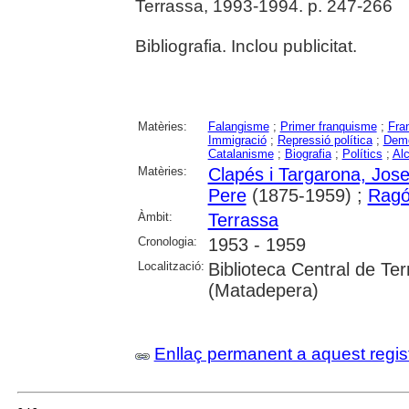
Terrassa, 1993-1994. p. 247-266
Bibliografia. Inclou publicitat.
Matèries:
Falangisme
;
Primer franquisme
;
Fra
Immigració
;
Repressió política
;
Demo
Catalanisme
;
Biografia
;
Polítics
;
Al
Matèries:
Clapés i Targarona, Jos
Pere
(1875-1959) ;
Ragón
Àmbit:
Terrassa
Cronologia:
1953 - 1959
Localització:
Biblioteca Central de Te
(Matadepera)
Enllaç permanent a aquest regis