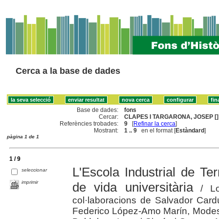
Cerca a la base de dades
Base de dades:
fons
Cercar:
CLAPES I TARGARONA, JOSEP []
Referències trobades:
9
[
Refinar la cerca
]
Mostrant:
1 .. 9
en el format [
Estàndard
]
pàgina 1 de 1
1 / 9
L'Escola Industrial de Te
seleccionar
imprimir
de vida universitària
/ Lo
col·laboracions de Salvador Card
Federico López-Amo Marín, Modes