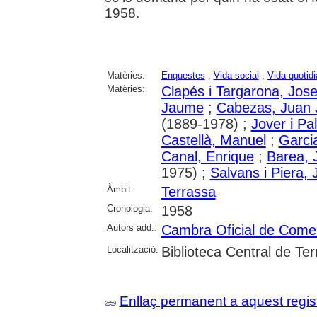
1958.
Matèries:
Enquestes
;
Vida social
;
Vida quotid
Matèries:
Clapés i Targarona, Jos
Jaume
;
Cabezas, Juan 
(1889-1978) ;
Jover i Pa
Castellà, Manuel
;
Garci
Canal, Enrique
;
Barea, 
1975) ;
Salvans i Piera,
Àmbit:
Terrassa
Cronologia:
1958
Autors add.:
Cambra Oficial de Comerç
Localització:
Biblioteca Central de Te
Enllaç permanent a aquest regis