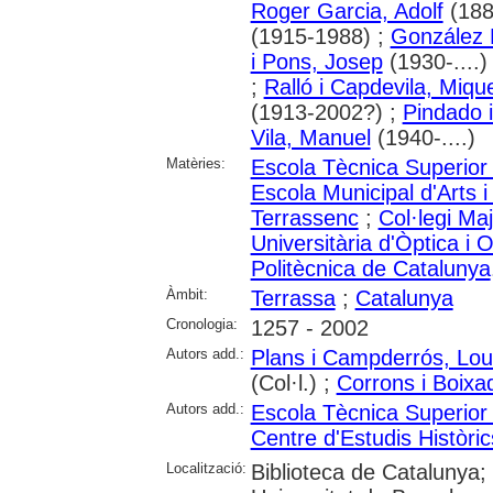
Roger Garcia, Adolf
(188
(1915-1988) ;
González 
i Pons, Josep
(1930-....)
;
Ralló i Capdevila, Mique
(1913-2002?) ;
Pindado i
Vila, Manuel
(1940-....)
Matèries:
Escola Tècnica Superior 
Escola Municipal d'Arts i
Terrassenc
;
Col·legi Ma
Universitària d'Òptica i
Politècnica de Catalunya
Àmbit:
Terrassa
;
Catalunya
Cronologia:
1257 - 2002
Autors add.:
Plans i Campderrós, Lo
(Col·l.) ;
Corrons i Boixa
Autors add.:
Escola Tècnica Superior 
Centre d'Estudis Històri
Localització:
Biblioteca de Catalunya;