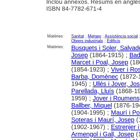
Inclou annexos. Resums en anglès
ISBN 84-7782-671-4
Matèries:
Sanitat
;
Metges
;
Assistència social
Obrers industrials
;
Edificis
Matèries:
Busquets i Soler, Salvad
Josep
(1864-1915) ;
Bad
Marcet i Poal, Josep
(18
(1854-1923) ;
Viver i R
Barba, Domènec
(1872-
1945) ;
Ullés i Jover, Jo
Parellada, Lluís
(1868-19
1959) ;
Jover i Roumens
Ballber, Miquel
(1876-19
(1904-1995) ;
Maurí i Po
Soteras i Maurí, Josep
(
(1902-1967) ;
Estrenjer i
Armengol i Gall, Josep
(