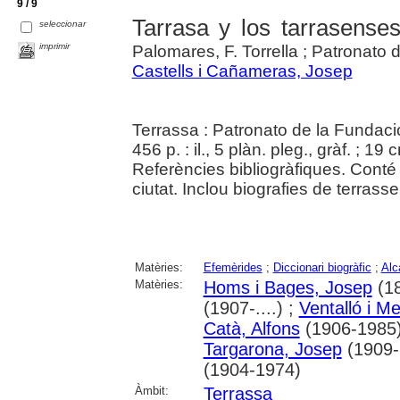
9 / 9
Tarrasa y los tarrasense
seleccionar
imprimir
Palomares, F. Torrella ; Patronato d
Castells i Cañameras, Josep
Terrassa : Patronato de la Fundaci
456 p. : il., 5 plàn. pleg., gràf. ; 19 
Referències bibliogràfiques. Conté 
ciutat. Inclou biografies de terrass
Matèries:
Efemèrides
;
Diccionari biogràfic
;
Alc
Matèries:
Homs i Bages, Josep
(18
(1907-....) ;
Ventalló i M
Catà, Alfons
(1906-1985
Targarona, Josep
(1909-
(1904-1974)
Àmbit:
Terrassa