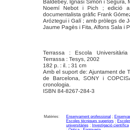
Baldebey, Ignasi Simón i Segura, 
Noemí Nebot i Pich ; edició a
documentalista gràfic Frank Gómez i
Aróztegui i Galí ; amb pròlegs de J
Jaume Pagès i Fita, Alfons Sala i P
Terrassa : Escola Universitària
Terrassa : Tesys, 2002
182 p. : il. ; 31 cm
Amb el suport de: Ajuntament de T
de Barcelona, SONY i COPCISA. 
cronologia.
ISBN 84-8267-284-3
Matèries:
Ensenyament professional
;
Ensenyam
Escoles tècniques superiors
;
Escoles
universitàries
;
Investigació científica
;
Optica
;
Enginyeria