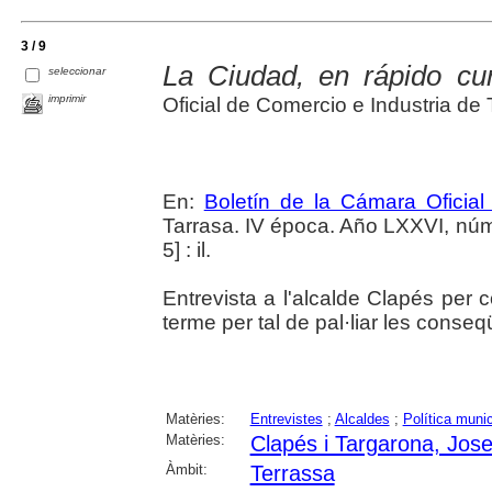
3 / 9
La Ciudad, en rápido cu
seleccionar
imprimir
Oficial de Comercio e Industria de 
En:
Boletín de la Cámara Oficial
Tarrasa. IV época. Año LXXVI, núm
5] : il.
Entrevista a l'alcalde Clapés per
terme per tal de pal·liar les conse
Matèries:
Entrevistes
;
Alcaldes
;
Política munic
Matèries:
Clapés i Targarona, Jos
Àmbit:
Terrassa