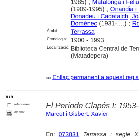
1985) ;
Matalonga i Feli
(1909-1995) ;
Onandia i 
Donadeu i Cadafalch, J
Domènec
(1931-....) ;
Ro
Àmbit:
Terrassa
Cronologia:
1900 - 1993
Localització:
Biblioteca Central de Te
(Matadepera)
Enllaç permanent a aquest regis
8 / 9
El Període Clapés I: 1953
seleccionar
imprimir
Marcet i Gisbert, Xavier
En:
073031
Terrassa : segle 