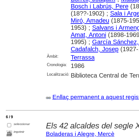
Bosch i Labrús, Pere
(18
(18??-1902) ;
Sala i Arg
Miró, Amadeu
(1875-195
1953) ;
Salvans i Armeng
Amat, Antoni
(1898-1969
1995) ;
García Sánchez,
Cadafalch, Josep
(1927-.
Àmbit:
Terrassa
Cronologia:
1986
Localització:
Biblioteca Central de Te
Enllaç permanent a aquest regis
6 / 9
Els 42 alcaldes del segle 
seleccionar
imprimir
Boladeras i Alegre, Mercè