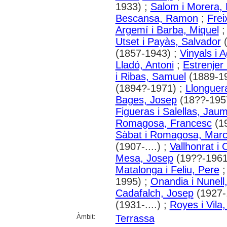
1933) ;
Salom i Morera,
Bescansa, Ramon
;
Frei
Argemí i Barba, Miquel
Utset i Payàs, Salvador
(
(1857-1943) ;
Vinyals i A
Lladó, Antoni
;
Estrenjer 
i Ribas, Samuel
(1889-1
(1894?-1971) ;
Llonguer
Bages, Josep
(18??-195
Figueras i Salellas, Jau
Romagosa, Francesc
(1
Sàbat i Romagosa, Marce
(1907-....) ;
Vallhonrat i 
Mesa, Josep
(19??-1961
Matalonga i Feliu, Pere
1995) ;
Onandia i Nunell
Cadafalch, Josep
(1927-.
(1931-....) ;
Royes i Vila
Àmbit:
Terrassa