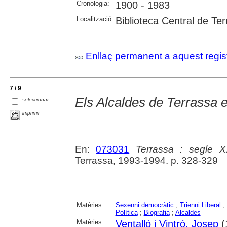
Cronologia:
1900 - 1983
Localització:
Biblioteca Central de Te
Enllaç permanent a aquest regis
7 / 9
Els Alcaldes de Terrassa 
seleccionar
imprimir
En:
073031
Terrassa : segle 
Terrassa, 1993-1994. p. 328-329
Matèries:
Sexenni democràtic
;
Trienni Liberal
;
Política
;
Biografia
;
Alcaldes
Matèries:
Ventalló i Vintró, Josep
(