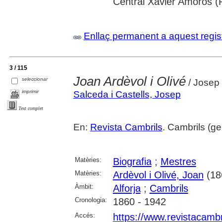
Central Xavier Amorós (
Enllaç permanent a aquest regis
3 / 115
Joan Ardèvol i Olivé
seleccionar
/ Josep 
imprimir
Salceda i Castells, Josep
Text complet
En:
Revista Cambrils
. Cambrils (ge
Matèries:
Biografia
;
Mestres
Matèries:
Ardèvol i Olivé, Joan
(18
Àmbit:
Alforja
;
Cambrils
Cronologia:
1860 - 1942
Accés:
https://www.revistacambr