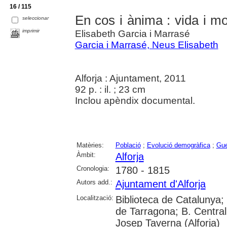
16 / 115
En cos i ànima : vida i mo
seleccionar
imprimir
Elisabeth Garcia i Marrasé
Garcia i Marrasé, Neus Elisabeth
Alforja : Ajuntament, 2011
92 p. : il. ; 23 cm
Inclou apèndix documental.
Matèries:
Població
;
Evolució demogràfica
;
Gue
Àmbit:
Alforja
Cronologia:
1780 - 1815
Autors add.:
Ajuntament d'Alforja
Localització:
Biblioteca de Catalunya;
de Tarragona; B. Centra
Josep Taverna (Alforja)