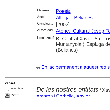
Matèries:
Poesia
Àmbit:
Alforja
;
Belianes
Cronologia:
[2002]
Autors add.:
Ateneu Cultural Josep Ta
Localització:
B. Central Xavier Amor
Muntanyola (l'Espluga de 
(Belianes)
Enllaç permanent a aquest regis
20 / 115
De les nostres entitats
seleccionar
/ Xav
imprimir
Amorós i Corbella, Xavier