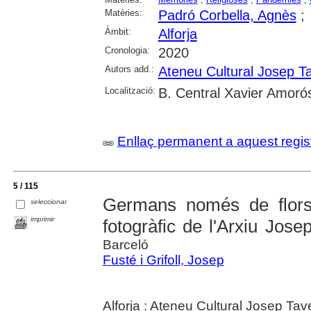
Matèries:
Padró Corbella, Agnès
;
Àmbit:
Alforja
Cronologia:
2020
Autors add.:
Ateneu Cultural Josep Ta
Localització:
B. Central Xavier Amoró
Enllaç permanent a aquest regis
5 / 115
Germans només de flors 
seleccionar
imprimir
fotogràfic de l'Arxiu Jose
Barceló
Fusté i Grifoll, Josep
Alforja : Ateneu Cultural Josep Ta