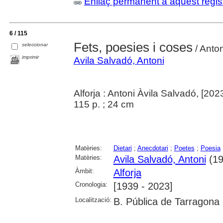
Enllaç permanent a aquest regis
6 / 115
Fets, poesies i coses
seleccionar
/ Anton
imprimir
Avila Salvadó, Antoni
Alforja : Antoni Àvila Salvadó, [202
115 p. ; 24 cm
Matèries:
Dietari
;
Anecdotari
;
Poetes
;
Poesia
Matèries:
Avila Salvadó, Antoni
(19
Àmbit:
Alforja
Cronologia:
[1939 - 2023]
Localització:
B. Pública de Tarragona