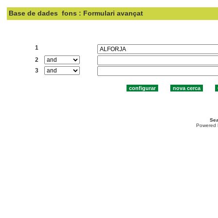
Base de dades
fons : Formulari avançat
Cercar:
1
2
3
Sea
Powered