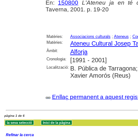
En:
150800
L'Ateneu ja en té 
Taverna, 2001. p. 19-20
Matèries:
Associacions culturals
;
Ateneus
;
Co
Matèries:
Ateneu Cultural Josep Ta
Àmbit:
Alforja
Cronologia:
[1991 - 2001]
Localització:
B. Pública de Tarragona;
Xavier Amorós (Reus)
Enllaç permanent a aquest regis
pàgina 1 de 6
Refinar la cerca