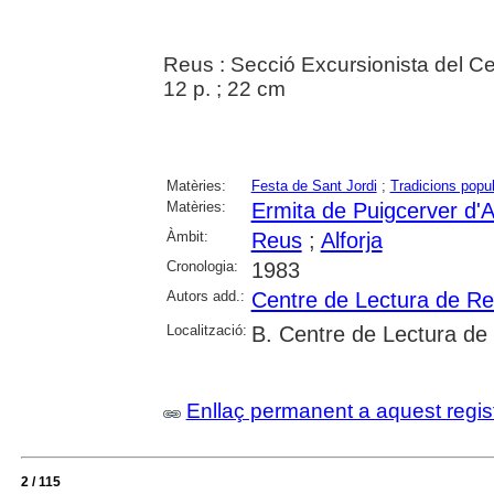
Reus : Secció Excursionista del C
12 p. ; 22 cm
Matèries:
Festa de Sant Jordi
;
Tradicions popu
Matèries:
Ermita de Puigcerver d'Al
Àmbit:
Reus
;
Alforja
Cronologia:
1983
Autors add.:
Centre de Lectura de R
Localització:
B. Centre de Lectura de
Enllaç permanent a aquest regis
2 / 115