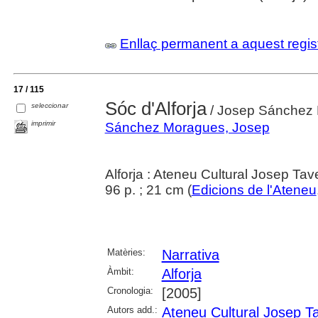
Enllaç permanent a aquest regis
17 / 115
Sóc d'Alforja
seleccionar
/ Josep Sánchez
imprimir
Sánchez Moragues, Josep
Alforja : Ateneu Cultural Josep Ta
96 p. ; 21 cm (
Edicions de l'Ateneu
Matèries:
Narrativa
Àmbit:
Alforja
Cronologia:
[2005]
Autors add.:
Ateneu Cultural Josep Ta