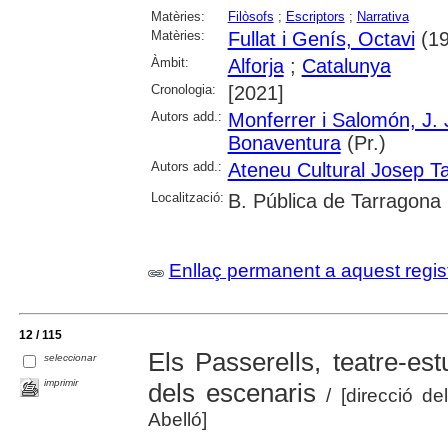
Matèries:
Filòsofs
;
Escriptors
;
Narrativa
Matèries:
Fullat i Genís, Octavi
(19
Àmbit:
Alforja
;
Catalunya
Cronologia:
[2021]
Autors add.:
Monferrer i Salomón, J.
Bonaventura
(Pr.)
Autors add.:
Ateneu Cultural Josep Ta
Localització:
B. Pública de Tarragona
Enllaç permanent a aquest regis
12 / 115
Els Passerells, teatre-es
seleccionar
imprimir
dels escenaris
/ [direcció del
Abelló]