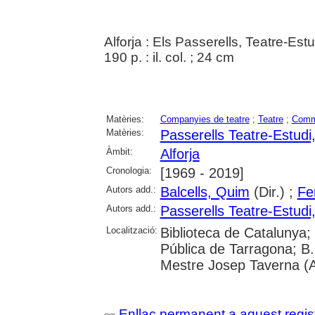
Alforja : Els Passerells, Teatre-Est
190 p. : il. col. ; 24 cm
Matèries:
Companyies de teatre
;
Teatre
;
Comm
Matèries:
Passerells Teatre-Estudi,
Àmbit:
Alforja
Cronologia:
[1969 - 2019]
Autors add.:
Balcells, Quim
(Dir.) ;
Fe
Autors add.:
Passerells Teatre-Estudi,
Localització:
Biblioteca de Catalunya;
Pública de Tarragona; B.
Mestre Josep Taverna (Al
Enllaç permanent a aquest regis