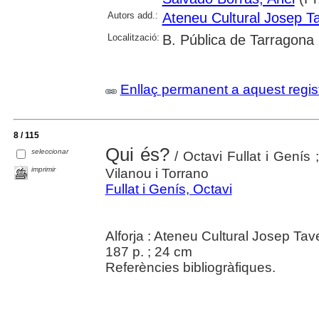
Autors add.:
Ateneu Cultural Josep Ta
Localització:
B. Pública de Tarragona
Enllaç permanent a aquest regis
8 / 115
Qui és?
seleccionar
/ Octavi Fullat i Genís
imprimir
Vilanou i Torrano
Fullat i Genís, Octavi
Alforja : Ateneu Cultural Josep Ta
187 p. ; 24 cm
Referències bibliogràfiques.