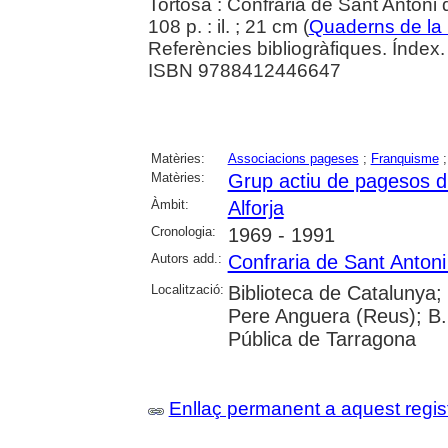
Tortosa : Confraria de Sant Antoni
108 p. : il. ; 21 cm (
Quaderns de la 
Referències bibliogràfiques. Índex.
ISBN 9788412446647
Matèries:
Associacions pageses
;
Franquisme
Matèries:
Grup actiu de pagesos d'
Àmbit:
Alforja
Cronologia:
1969 - 1991
Autors add.:
Confraria de Sant Anton
Localització:
Biblioteca de Catalunya;
Pere Anguera (Reus); B.
Pública de Tarragona
Enllaç permanent a aquest regis