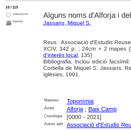
10 / 115
Alguns noms d'Alforja i d
seleccionar
imprimir
Jassans, Miquel S.
Reus : Associació d'Estudis Reus
XCIV, 342 p. ; 24cm + 2 mapes (
d'interès local
, 135)
Bibliografia. Inclou edició facsími
Cortiella de Miquel S. Jassans. 
Iglésies, 1991.
Matèries:
Toponímia
Àmbit:
Alforja
;
Baix Camp
Cronologia:
[0000 - 2021]
Autors add.:
Associació d'Estudis Re