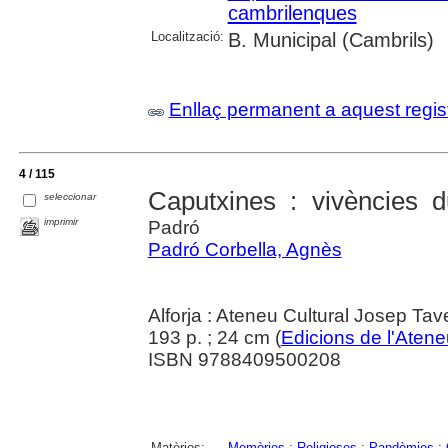
cambrilenques
Localització:
B. Municipal (Cambrils)
Enllaç permanent a aquest regis
4 / 115
Caputxines : vivències d
seleccionar
imprimir
Padró
Padró Corbella, Agnès
Alforja : Ateneu Cultural Josep Ta
193 p. ; 24 cm (
Edicions de l'Atene
ISBN 9788409500208
Matèries:
Memòries
;
Religioses
;
Pandèmies
;