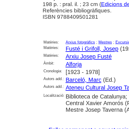
198 p. : pral. il. ; 23 cm (
Edicions de
Referències bibliogràfiques.
ISBN 9788409501281
Matèries:
Arxius fotogràfics
;
Mestres
;
Excursi
Matèries:
Fusté i Grifoll, Josep
(19
Matèries:
Arxiu Josep Fusté
Àmbit:
Alforja
Cronologia:
[1923 - 1978]
Autors add.:
Barceló, Marc
(Ed.)
Autors add.:
Ateneu Cultural Josep Ta
Localització:
Biblioteca de Catalunya;
Central Xavier Amorós (R
Mestre Josep Taverna (Al