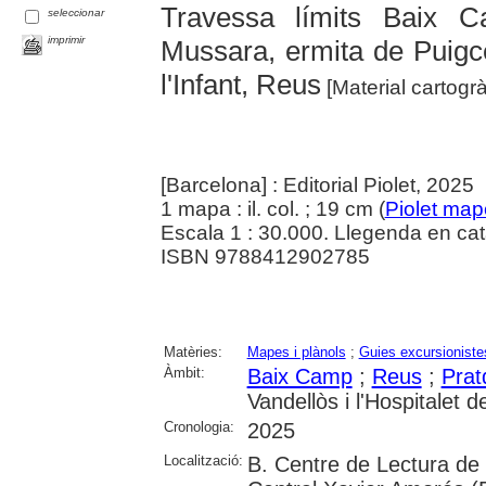
Travessa límits Baix 
seleccionar
imprimir
Mussara, ermita de Puigcer
l'Infant, Reus
[Material cartogrà
[Barcelona] : Editorial Piolet, 2025
1 mapa : il. col. ; 19 cm (
Piolet map
Escala 1 : 30.000. Llegenda en cata
ISBN 9788412902785
Matèries:
Mapes i plànols
;
Guies excursioniste
Àmbit:
Baix Camp
;
Reus
;
Prat
Vandellòs i l'Hospitalet de
Cronologia:
2025
Localització:
B. Centre de Lectura de