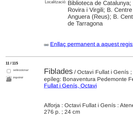
Localització:
Biblioteca de Catalunya;
Rovira i Virgili; B. Cent
Anguera (Reus); B. Cent
de Tarragona
Enllaç permanent a aquest regis
11 / 115
Fiblades
seleccionar
/ Octavi Fullat i Genís 
imprimir
epíleg: Bonaventura Pedemonte F
Fullat i Genís, Octavi
Alforja : Octavi Fullat i Genís : A
276 p. ; 24 cm