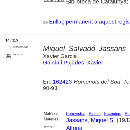
Localització:
Biblioteca de Catalunya;
Enllaç permanent a aquest regis
14 / 115
Miquel Salvadó Jassans :
seleccionar
imprimir
Xavier Garcia
Garcia i Pujades, Xavier
En:
162423
Homenots del Sud. Ter
90-93
Matèries:
Entrevistes
;
Pintors
;
Escriptors
;
Pr
Matèries:
Jassans, Miquel S.
(1937-
Àmbit:
Alforja