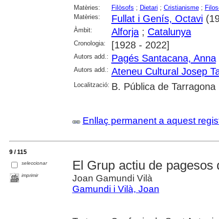
Matèries:
Filòsofs
;
Dietari
;
Cristianisme
;
Filos
Matèries:
Fullat i Genís, Octavi
(19
Àmbit:
Alforja
;
Catalunya
Cronologia:
[1928 - 2022]
Autors add.:
Pagés Santacana, Anna
Autors add.:
Ateneu Cultural Josep Ta
Localització:
B. Pública de Tarragona
Enllaç permanent a aquest regis
9 / 115
El Grup actiu de pagesos 
seleccionar
imprimir
Joan Gamundi Vilà
Gamundi i Vilà, Joan