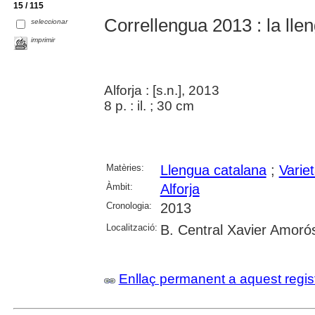
15 / 115
Correllengua 2013 : la lleng
seleccionar
imprimir
Alforja : [s.n.], 2013
8 p. : il. ; 30 cm
Matèries:
Llengua catalana
;
Variet
Àmbit:
Alforja
Cronologia:
2013
Localització:
B. Central Xavier Amoró
Enllaç permanent a aquest regis