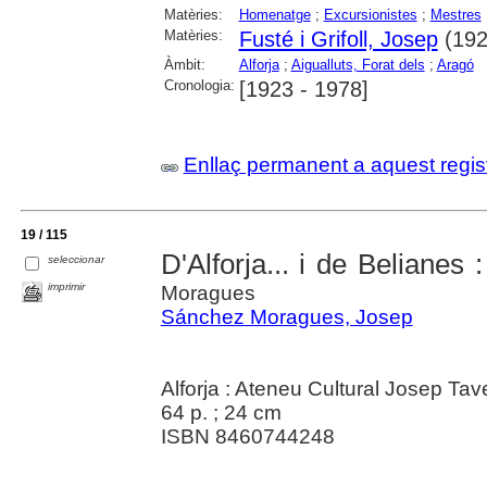
Matèries:
Homenatge
;
Excursionistes
;
Mestres
Matèries:
Fusté i Grifoll, Josep
(192
Àmbit:
Alforja
;
Aigualluts, Forat dels
;
Aragó
Cronologia:
[1923 - 1978]
Enllaç permanent a aquest regis
19 / 115
D'Alforja... i de Belianes 
seleccionar
imprimir
Moragues
Sánchez Moragues, Josep
Alforja : Ateneu Cultural Josep Ta
64 p. ; 24 cm
ISBN 8460744248