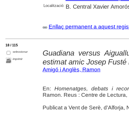
Localització:
B. Central Xavier Amoró
Enllaç permanent a aquest regis
18 / 115
Guadiana versus Aiguall
seleccionar
imprimir
estimat amic Josep Fusté i
Amigó i Anglès, Ramon
En:
Homenatges, debats i reco
Ramon. Reus : Centre de Lectura, 
Publicat a Vent de Serè, d'Alforja, 