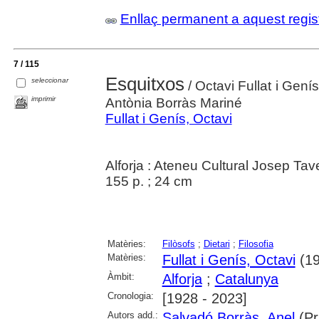
Enllaç permanent a aquest regis
7 / 115
Esquitxos
seleccionar
/ Octavi Fullat i Gení
imprimir
Antònia Borràs Mariné
Fullat i Genís, Octavi
Alforja : Ateneu Cultural Josep Ta
155 p. ; 24 cm
Matèries:
Filòsofs
;
Dietari
;
Filosofia
Matèries:
Fullat i Genís, Octavi
(19
Àmbit:
Alforja
;
Catalunya
Cronologia:
[1928 - 2023]
Autors add.:
Salvadó Borràs, Anel
(Pr