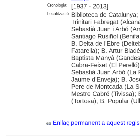
Cronologia:
[1937 - 2013]
Localització:
Biblioteca de Catalunya;
Trinitari Fabregat (Alcana
Sebastià Juan i Arbó (Am
Santiago Rusiñol (Benifal
B. Delta de l'Ebre (Delte
Fatarella); B. Artur Blad
Baptista Manyà (Gandesa
Cabra-Feixet (El Perelló
Sebastià Juan Arbó (La 
Jaume d'Enveja); B. Jos
Pere de Montcada (La Sè
Mestre Cabré (Tivissa); 
(Tortosa); B. Popular (U
Enllaç permanent a aquest regis