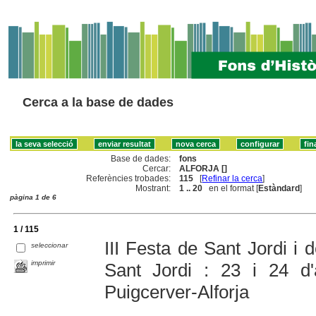
Cerca a la base de dades
Base de dades:
fons
Cercar:
ALFORJA []
Referències trobades:
115
[
Refinar la cerca
]
Mostrant:
1 .. 20
en el format [
Estàndard
]
pàgina 1 de 6
1 / 115
III Festa de Sant Jordi 
seleccionar
imprimir
Sant Jordi : 23 i 24 d'
Puigcerver-Alforja