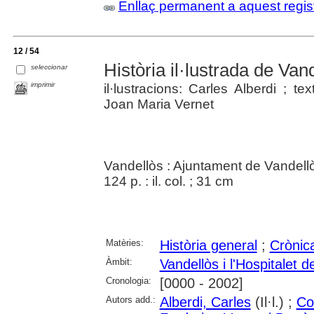
Enllaç permanent a aquest regis
12 / 54
Història il·lustrada de Vande
seleccionar
imprimir
il·lustracions: Carles Alberdi ; t
Joan Maria Vernet
Vandellòs : Ajuntament de Vandellòs 
124 p. : il. col. ; 31 cm
Matèries:
Història general
;
Crònica
Àmbit:
Vandellòs i l'Hospitalet de
Cronologia:
[0000 - 2002]
Autors add.:
Alberdi, Carles
(Il·l.) ;
Co