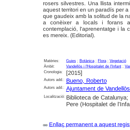
rosers silvestres. Una llista inte
aquest territori en un paradís per a
que gaudeix amb la solitud de la 
a conèixer a locals i forans a
contemplació, l'aprenentatge i la
es mereix. (Editorial).
Matèries:
Guies
;
Botànica
;
Flora
;
Vegetació
Àmbit:
Vandellòs i l'Hospitalet de l'Infant
;
Van
Cronologia:
[2015]
Autors add.:
Bueno, Roberto
Autors add.:
Ajuntament de Vandellòs i
Localització:
Biblioteca de Catalunya;
Pere (Hospitalet de l'Inf
Enllaç permanent a aquest regis