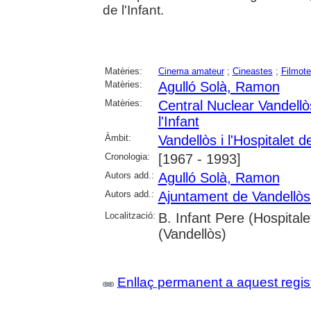
de l'Infant.
Matèries:
Cinema amateur
;
Cineastes
;
Filmot
Matèries:
Agulló Solà, Ramon
Matèries:
Central Nuclear Vandellò
l'Infant
Àmbit:
Vandellòs i l'Hospitalet de
Cronologia:
[1967 - 1993]
Autors add.:
Agulló Solà, Ramon
Autors add.:
Ajuntament de Vandellòs i
Localització:
B. Infant Pere (Hospitalet
(Vandellòs)
Enllaç permanent a aquest regis