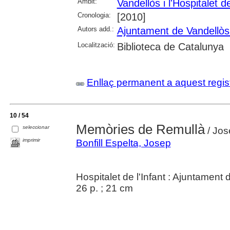
Àmbit:
Vandellòs i l'Hospitalet de
Cronologia:
[2010]
Autors add.:
Ajuntament de Vandellòs i
Localització:
Biblioteca de Catalunya
Enllaç permanent a aquest regis
10 / 54
Memòries de Remullà
seleccionar
/ Jos
imprimir
Bonfill Espelta, Josep
Hospitalet de l'Infant : Ajuntament d
26 p. ; 21 cm