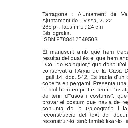
Tarragona : Ajuntament de Vand
Ajuntament de Tivissa, 2022
288 p. : facsímils ; 24 cm
Bibliografia.
ISBN 9788412549508
El manuscrit amb què hem treball
resultat del qual és el que hem a
i Coll de Balaguer," que dona títo
conservat a l'Arxiu de la Casa 
lligall 14, doc. 542. Es tracta d'un
coberta en pergamí. Presenta una l
el títol hem emprat el terme "usat
de tenir d'"usos i costums", que
provar el costum que havia de regir 
conjunta de la Paleografia i la
reconstrucció del text del doc
reconstruir-lo, sinó també fixar-lo i i