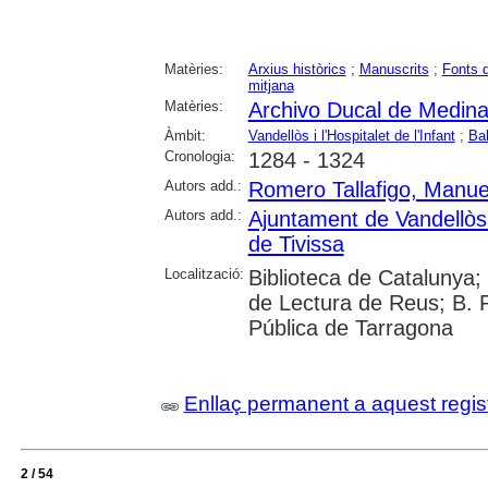
Matèries:
Arxius històrics
;
Manuscrits
;
Fonts 
mitjana
Matèries:
Archivo Ducal de Medina
Àmbit:
Vandellòs i l'Hospitalet de l'Infant
;
Bal
Cronologia:
1284 - 1324
Autors add.:
Romero Tallafigo, Manue
Autors add.:
Ajuntament de Vandellòs i
de Tivissa
Localització:
Biblioteca de Catalunya; U
de Lectura de Reus; B. 
Pública de Tarragona
Enllaç permanent a aquest regis
2 / 54