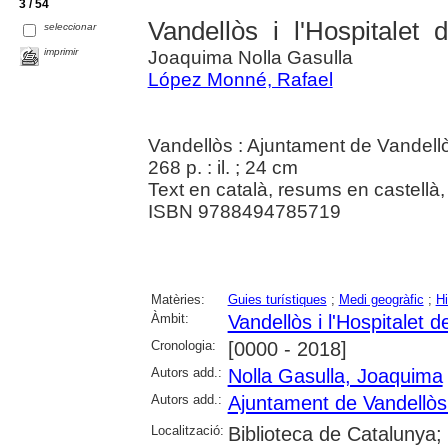
3 / 54
Vandellòs i l'Hospitalet d
seleccionar
imprimir
Joaquima Nolla Gasulla
López Monné, Rafael
Vandellòs : Ajuntament de Vandellòs 
268 p. : il. ; 24 cm
Text en català, resums en castellà,
ISBN 9788494785719
Matèries:
Guies turístiques
;
Medi geogràfic
;
Hi
Àmbit:
Vandellòs i l'Hospitalet de
Cronologia:
[0000 - 2018]
Autors add.:
Nolla Gasulla, Joaquima
Autors add.:
Ajuntament de Vandellòs i
Localització:
Biblioteca de Catalunya;