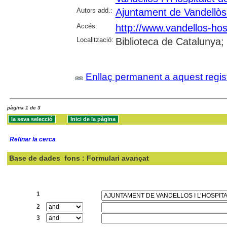
Autors add.:
Ajuntament de Vandellòs i
Accés:
http://www.vandellos-hospi
Localització:
Biblioteca de Catalunya;
Enllaç permanent a aquest regis
pàgina 1 de 3
Refinar la cerca
Base de dades
fons : Formulari avançat
Cercar:
1
2
3