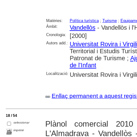
Matèries:
Política turística
;
Turisme
;
Equipame
Àmbit:
Vandellòs
- Vandellòs i l'
Cronologia:
[2000]
Autors add.:
Universitat Rovira i Virgili
Territorial i Estudis Turís
Patronat de Turisme ;
Aj
de l'Infant
Localització:
Universitat Rovira i Virgili
Enllaç permanent a aquest regis
18 / 54
Plànol comercial 2010 
seleccionar
imprimir
L'Almadrava - Vandellòs