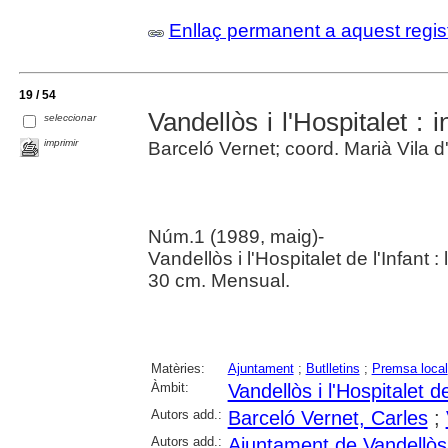
Enllaç permanent a aquest regis
19 / 54
Vandellòs i l'Hospitalet : 
seleccionar
imprimir
Barceló Vernet; coord. Marià Vila 
Núm.1 (1989, maig)-
Vandellòs i l'Hospitalet de l'Infant 
30 cm. Mensual.
Matèries:
Ajuntament
;
Butlletins
;
Premsa local
Àmbit:
Vandellòs i l'Hospitalet de
Autors add.:
Barceló Vernet, Carles
;
Autors add.:
Ajuntament de Vandellòs i