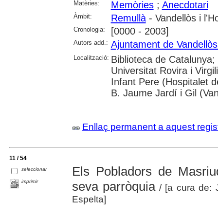
Matèries:
Memòries
;
Anecdotari
Àmbit:
Remullà
- Vandellòs i l'Ho
Cronologia:
[0000 - 2003]
Autors add.:
Ajuntament de Vandellòs i
Localització:
Biblioteca de Catalunya;
Universitat Rovira i Virg
Infant Pere (Hospitalet d
B. Jaume Jardí i Gil (Van
Enllaç permanent a aquest regis
11 / 54
Els Pobladors de Masriu
seleccionar
imprimir
seva parròquia
/ [a cura de: 
Espelta]