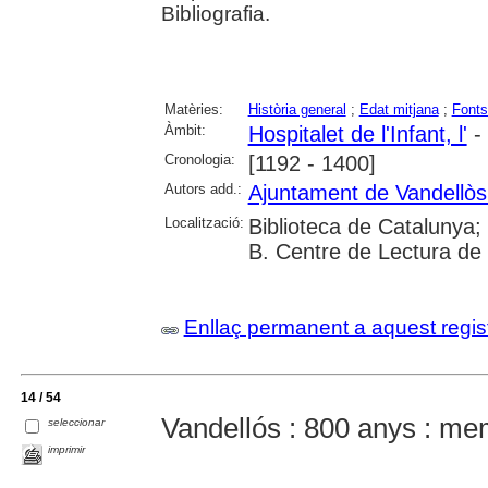
Bibliografia.
Matèries:
Història general
;
Edat mitjana
;
Fonts
Àmbit:
Hospitalet de l'Infant, l'
- 
Cronologia:
[1192 - 1400]
Autors add.:
Ajuntament de Vandellòs i
Localització:
Biblioteca de Catalunya;
B. Centre de Lectura de
Enllaç permanent a aquest regis
14 / 54
Vandellós : 800 anys : me
seleccionar
imprimir