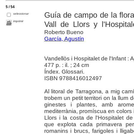
5 / 54
Guía de campo de la flora
seleccionar
imprimir
Vall de Llors y l'Hospital
Roberto Bueno
García, Agustín
Vandellòs i Hospitalet de l'Infant :
477 p. : il. ; 24 cm
Índex. Glossari.
ISBN 9788416012497
Al litoral de Tarragona, a mig camí 
trobem un petit territori on la llum 
ginestes i plantes, amb arome
mediterrània, promíscua en colors i 
Llors i la costa de l'Hospitalet de
que explota cada primavera per
romanins i brucs, farigoles i lliga