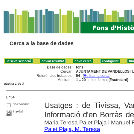
Cerca a la base de dades
Base de dades:
fons
Cercar:
AJUNTAMENT DE VANDELLOS I L'
Referències trobades:
54
[
Refinar la cerca
]
Mostrant:
1 .. 20
en el format [
Estàndard
]
pàgina 1 de 3
1 / 54
Usatges : de Tivissa, Va
seleccionar
imprimir
Informació d'en Borràs d
Maria Teresa Palet Plaja i Manuel 
Palet Plaja, M. Teresa