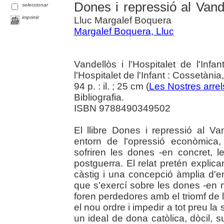
Dones i repressió al Vand
seleccionar
imprimir
Lluc Margalef Boquera
Margalef Boquera, Lluc
Vandellòs i l'Hospitalet de l'Infa
l'Hospitalet de l'Infant : Cossetània
94 p. : il. ; 25 cm (
Les Nostres arrel
Bibliografia.
ISBN 9788490349502
El llibre Dones i repressió al V
entorn de l'opressió econòmica, 
sofriren les dones -en concret, 
postguerra. El relat pretén explic
càstig i una concepció àmplia d'e
que s'exercí sobre les dones -en
foren perdedores amb el triomf de la
el nou ordre i impedir a tot preu la
un ideal de dona catòlica, dòcil, s