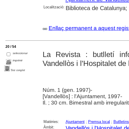
Localització:
Biblioteca de Catalunya;
Enllaç permanent a aquest regis
20 / 54
La Revista : butlletí in
seleccionar
imprimir
Vandellòs i l'Hospitalet de l
Text complet
Núm. 1 (gen. 1997)-
[Vandellòs] : l'Ajuntament, 1997-
Il. ; 30 cm. Bimestral amb irregularit
Matèries:
Ajuntament
;
Premsa local
;
Butlletins
Àmbit:
Vandellòs i l'Hospitalet de