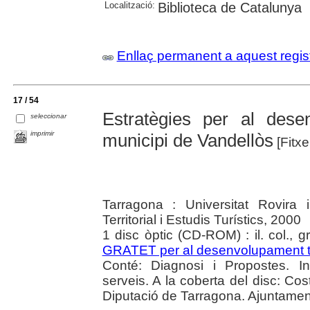
Localització:
Biblioteca de Catalunya
Enllaç permanent a aquest regis
17 / 54
Estratègies per al dese
seleccionar
imprimir
municipi de Vandellòs
[Fitxe
Tarragona : Universitat Rovira 
Territorial i Estudis Turístics, 2000
1 disc òptic (CD-ROM) : il. col., g
GRATET per al desenvolupament tu
Conté: Diagnosi i Propostes. I
serveis. A la coberta del disc: C
Diputació de Tarragona. Ajuntamen