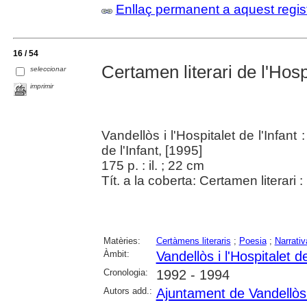
Enllaç permanent a aquest regis
16 / 54
Certamen literari de l'Hospi
seleccionar
imprimir
Vandellòs i l'Hospitalet de l'Infant
de l'Infant, [1995]
175 p. : il. ; 22 cm
Tít. a la coberta: Certamen literari 
Matèries:
Certàmens literaris
;
Poesia
;
Narrativ
Àmbit:
Vandellòs i l'Hospitalet de
Cronologia:
1992 - 1994
Autors add.:
Ajuntament de Vandellòs i