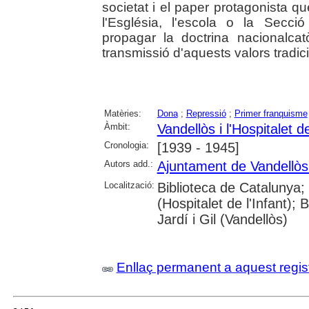
societat i el paper protagonista q
l'Església, l'escola o la Secc
propagar la doctrina nacionalcat
transmissió d'aquests valors tradicio
Matèries:
Dona
;
Repressió
;
Primer franquisme
Àmbit:
Vandellòs i l'Hospitalet de
Cronologia:
[1939 - 1945]
Autors add.:
Ajuntament de Vandellòs i
Localització:
Biblioteca de Catalunya;
(Hospitalet de l'Infant);
Jardí i Gil (Vandellòs)
Enllaç permanent a aquest regis