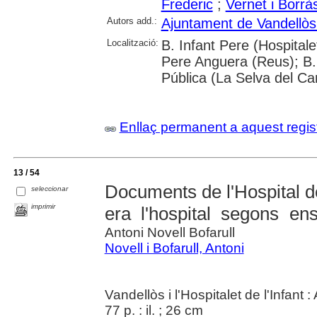
Frederic
;
Vernet i Borrà
Autors add.:
Ajuntament de Vandellòs i
Localització:
B. Infant Pere (Hospitalet
Pere Anguera (Reus); B.
Pública (La Selva del Ca
Enllaç permanent a aquest regis
13 / 54
Documents de l'Hospital de
seleccionar
imprimir
era l'hospital segons en
Antoni Novell Bofarull
Novell i Bofarull, Antoni
Vandellòs i l'Hospitalet de l'Infant
77 p. : il. ; 26 cm