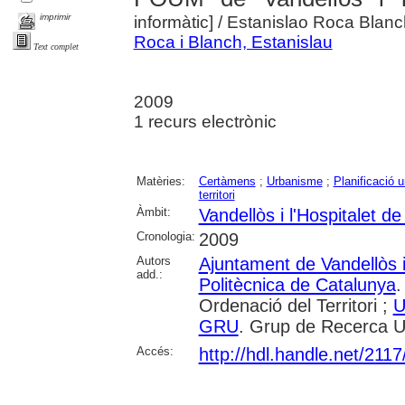
imprimir
informàtic]
/ Estanislao Roca Blanc
Roca i Blanch, Estanislau
Text complet
2009
1 recurs electrònic
Matèries:
Certàmens
;
Urbanisme
;
Planificació u
territori
Àmbit:
Vandellòs i l'Hospitalet de 
Cronologia:
2009
Autors
Ajuntament de Vandellòs i 
add.:
Politècnica de Catalunya
.
Ordenació del Territori ;
U
GRU
. Grup de Recerca 
Accés:
http://hdl.handle.net/211