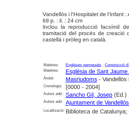
Vandellòs i l'Hospitalet de l'Infant
69 p. : il. ; 24 cm
Inclou la reproducció facsímil d
tramitació del procés de creació
castellà i pròleg en català.
Matèries:
Esglésies parroquials
;
Construcció d'e
Matèries:
Església de Sant Jaume
Àmbit:
Masriudoms
- Vandellòs i
Cronologia:
[0000 - 2004]
Autors add.:
Sancho Gil, Josep
(Ed.) 
Autors add.:
Ajuntament de Vandellòs i
Localització:
Biblioteca de Catalunya;