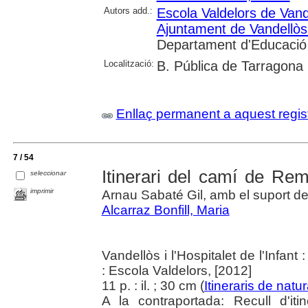
Autors add.:
Escola Valdelors de Vandel
Ajuntament de Vandellòs i
Departament d'Educació
Localització:
B. Pública de Tarragona
Enllaç permanent a aquest regis
7 / 54
Itinerari del camí de Rem
seleccionar
imprimir
Arnau Sabaté Gil, amb el suport de
Alcarraz Bonfill, Maria
Vandellòs i l'Hospitalet de l'Infan
: Escola Valdelors, [2012]
11 p. : il. ; 30 cm (
Itineraris de natu
A la contraportada: Recull d'it