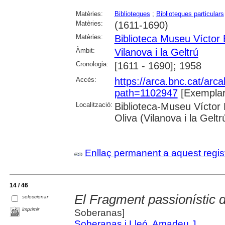
Matèries:
Biblioteques
;
Biblioteques particulars
Matèries:
(1611-1690)
Matèries:
Biblioteca Museu Víctor
Àmbit:
Vilanova i la Geltrú
Cronologia:
[1611 - 1690]; 1958
Accés:
https://arca.bnc.cat/ar
path=1102947
[Exemplar
Localització:
Biblioteca-Museu Víctor B
Oliva (Vilanova i la Geltr
Enllaç permanent a aquest regis
14 / 46
El Fragment passionístic d
seleccionar
imprimir
Soberanas]
Soberanas i Lleó, Amadeu J.