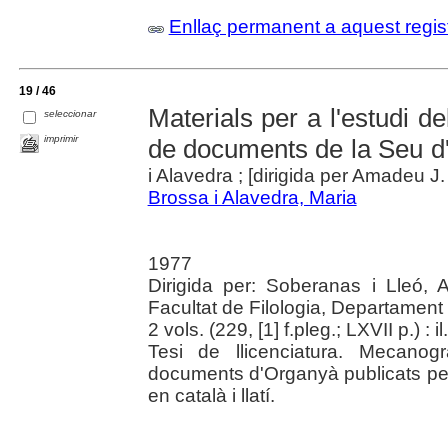
Enllaç permanent a aquest regis
19 / 46
Materials per a l'estudi del
seleccionar
imprimir
de documents de la Seu d'U
i Alavedra ; [dirigida per Amadeu J
Brossa i Alavedra, Maria
1977
Dirigida per: Soberanas i Lleó, 
Facultat de Filologia, Departament
2 vols. (229, [1] f.pleg.; LXVII p.) : i
Tesi de llicenciatura. Mecanograf
documents d'Organyà publicats per
en català i llatí.