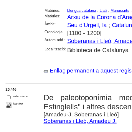
Matèries:
Llengua catalana
;
Llatí
;
Manuscrits
Matèries:
Arxiu de la Corona d'Ar
Àmbit:
Seu d'Urgell, la
;
Catalu
Cronologia:
[1100 - 1200]
Autors add.:
Soberanas i Lleó, Amade
Localització:
Biblioteca de Catalunya
Enllaç permanent a aquest regis
20 / 46
De paleotoponímia medie
seleccionar
imprimir
Estinglells" i altres desce
[Amadeu-J. Soberanas i Lleó]
Soberanas i Lleó, Amadeu J.