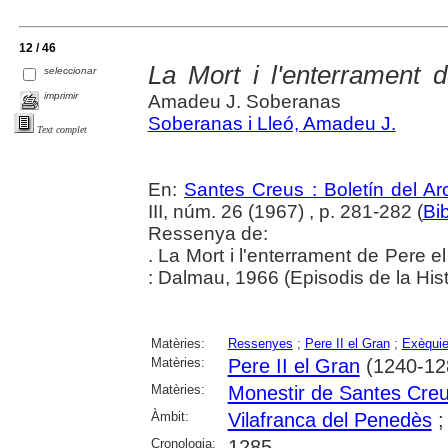
12 / 46
La Mort i l'enterrament 
seleccionar
imprimir
Amadeu J. Soberanas
Soberanas i Lleó, Amadeu J.
Text complet
En:
Santes Creus : Boletín del Arc
III, núm. 26 (1967) , p. 281-282 (
Bi
Ressenya de:
. La Mort i l'enterrament de Pere 
: Dalmau, 1966 (Episodis de la Hist
Matèries:
Ressenyes
;
Pere II el Gran
;
Exèqui
Matèries:
Pere II el Gran
(1240-12
Matèries:
Monestir de Santes Cre
Àmbit:
Vilafranca del Penedès
Cronologia:
1285