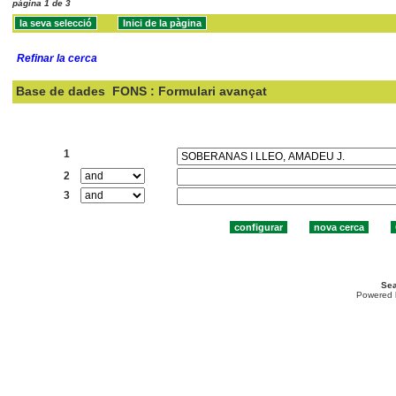
pàgina 1 de 3
Refinar la cerca
Base de dades
FONS : Formulari avançat
Cercar:
1
2
3
Sea
Powered