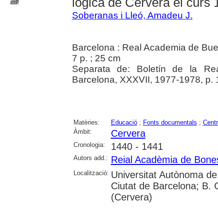
lògica de Cervera el curs
Soberanas i Lleó, Amadeu J.
Barcelona : Real Academia de Bue
7 p. ; 25 cm
Separata de: Boletín de la R
Barcelona, XXXVII, 1977-1978, p. 
Matèries:
Educació
;
Fonts documentals
;
Cent
Àmbit:
Cervera
Cronologia:
1440 - 1441
Autors add.:
Reial Acadèmia de Bones
Localització:
Universitat Autònoma de 
Ciutat de Barcelona; B.
(Cervera)