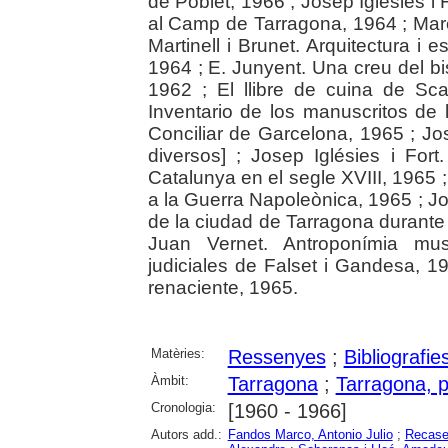
de Poblet, 1966 ; Josep Iglésies i F
al Camp de Tarragona, 1964 ; Marce
Martinell i Brunet. Arquitectura i
1964 ; E. Junyent. Una creu del bi
1962 ; El llibre de cuina de Sc
Inventario de los manuscritos de 
Conciliar de Garcelona, 1965 ; J
diversos] ; Josep Iglésies i For
Catalunya en el segle XVIII, 1965 
a la Guerra Napoleònica, 1965 ; 
de la ciudad de Tarragona durante
Juan Vernet. Antroponímia mus
judiciales de Falset i Gandesa, 
renaciente, 1965.
Matèries:
Ressenyes
;
Bibliografie
Àmbit:
Tarragona
;
Tarragona, p
Cronologia:
[1960 - 1966]
Autors add.:
Fandos Marco, Antonio Julio
;
Recase