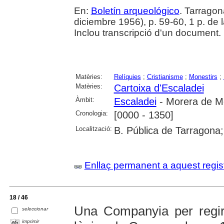
En:
Boletín arqueológico
. Tarragon
diciembre 1956), p. 59-60, 1 p. de 
Inclou transcripció d'un document.
Matèries:
Relíquies
;
Cristianisme
;
Monestirs
;
Matèries:
Cartoixa d'Escaladei
Àmbit:
Escaladei
- Morera de Mo
Cronologia:
[0000 - 1350]
Localització:
B. Pública de Tarragona
Enllaç permanent a aquest regis
18 / 46
Una Companyia per regir
seleccionar
imprimir