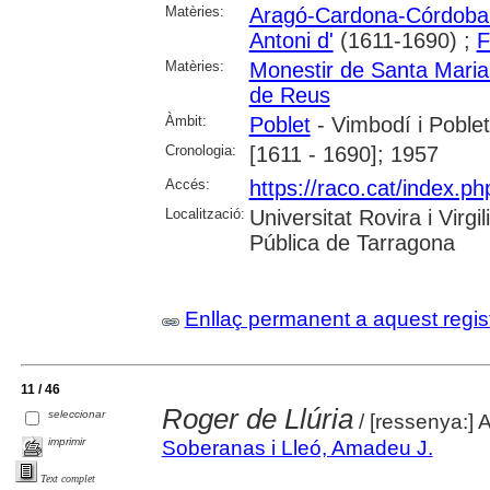
Matèries:
Aragó-Cardona-Córdoba 
Antoni d'
(1611-1690) ;
F
Matèries:
Monestir de Santa Maria
de Reus
Àmbit:
Poblet
- Vimbodí i Poblet
Cronologia:
[1611 - 1690]; 1957
Accés:
https://raco.cat/index.ph
Localització:
Universitat Rovira i Virg
Pública de Tarragona
Enllaç permanent a aquest regis
11 / 46
Roger de Llúria
seleccionar
/ [ressenya:]
imprimir
Soberanas i Lleó, Amadeu J.
Text complet