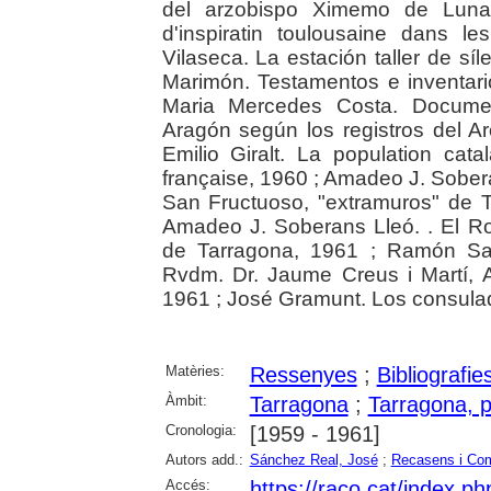
del arzobispo Ximemo de Luna,
d'inspiratin toulousaine dans le
Vilaseca. La estación taller de sí
Marimón. Testamentos e inventari
Maria Mercedes Costa. Documen
Aragón según los registros del A
Emilio Giralt. La population cat
française, 1960 ; Amadeo J. Sobera
San Fructuoso, "extramuros" de 
Amadeo J. Soberans Lleó. . El Ro
de Tarragona, 1961 ; Ramón Sala
Rvdm. Dr. Jaume Creus i Martí, 
1961 ; José Gramunt. Los consulad
Matèries:
Ressenyes
;
Bibliografie
Àmbit:
Tarragona
;
Tarragona, p
Cronologia:
[1959 - 1961]
Autors add.:
Sánchez Real, José
;
Recasens i Com
Accés:
https://raco.cat/index.ph