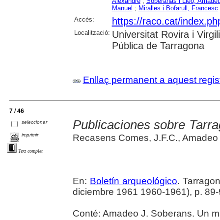
Alexandre
;
Soberanas i Lleó, Amadeu
Manuel
;
Miralles i Bofarull, Francesc
Accés:
https://raco.cat/index.ph
Localització:
Universitat Rovira i Virg
Pública de Tarragona
Enllaç permanent a aquest regis
7 / 46
Publicaciones sobre Tarr
seleccionar
imprimir
Recasens Comes, J.F.C., Amadeo 
Text complet
En:
Boletín arqueológico
. Tarrago
diciembre 1961 1960-1961), p. 89-97
Conté: Amadeo J. Soberans. Un ma