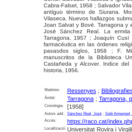
Cabra-Falset, 1958 ; Salvador Vila
antíguo término de Siurana. Mo
Vilaseca. Nuevos hallazgos subma
Joan Salvat y Bové. Tarragona y 
José Sánchez Real. La ermita
Tarragona, 1957 ; Joaquín Cusí F
farmacéutica en las órdenes reli
pasasdos siglos, 1958 ; F. Miq
manuscritos de la Biblioteca Un
Castañeda y Alcover. Indice del
historia, 1956.
Matèries:
Ressenyes
;
Bibliografie
Àmbit:
Tarragona
;
Tarragona, p
Cronologia:
[1958]
Autors add.:
Sánchez Real, José
;
Solé Armengol, 
Accés:
https://raco.cat/index.ph
Localització:
Universitat Rovira i Virg