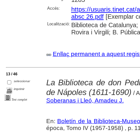
Accés:
https://usuaris.tinet.cat/
absc 26.pdf
[Exemplar c
Localització:
Biblioteca de Catalunya; 
Rovira i Virgili; B. Públi
Enllaç permanent a aquest regis
13 / 46
La Biblioteca de don Ped
seleccionar
imprimir
de Nápoles (1611-1690)
/ 
Soberanas i Lleó, Amadeu J.
Text complet
En:
Boletín de la Biblioteca-Muse
época, Tomo IV (1957-1958) , p. 1