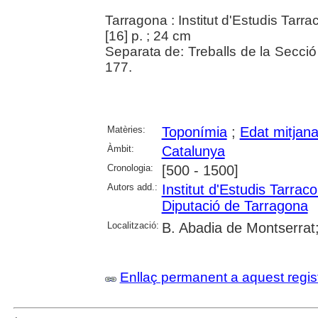
Tarragona : Institut d'Estudis Ta
[16] p. ; 24 cm
Separata de: Treballs de la Secció d
177.
Matèries:
Toponímia
;
Edat mitjan
Àmbit:
Catalunya
Cronologia:
[500 - 1500]
Autors add.:
Institut d'Estudis Tarr
Diputació de Tarragona
Localització:
B. Abadia de Montserrat;
Enllaç permanent a aquest regis