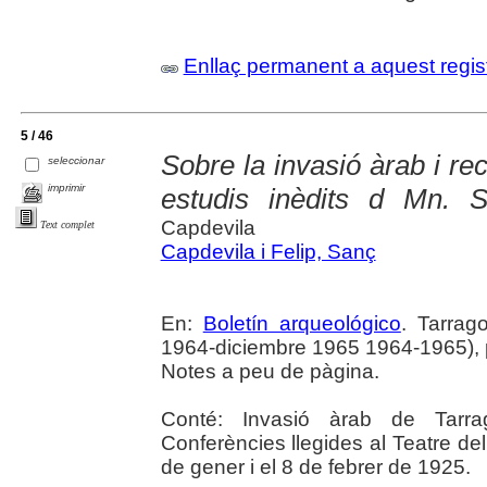
Enllaç permanent a aquest regis
5 / 46
Sobre la invasió àrab i r
seleccionar
imprimir
estudis inèdits d Mn. 
Capdevila
Text complet
Capdevila i Felip, Sanç
En:
Boletín arqueológico
. Tarrag
1964-diciembre 1965 1964-1965), 
Notes a peu de pàgina.
Conté: Invasió àrab de Tarra
Conferències llegides al Teatre de
de gener i el 8 de febrer de 1925.