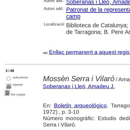
Autors add.:
Soberanas i Lleó, Amade
Autors add.:
Patronat de la represent
camp
Localització:
Biblioteca de Catalunya; U
de Tarragona; B. Pere A
Enllaç permanent a aquest regis
3 / 46
Mossèn Serra i Vilaró
seleccionar
/ Ama
imprimir
Soberanas i Lleó, Amadeu J.
Text complet
En:
Boletín arqueológico
. Tarrag
1972) , p. 3-10
Número monogràfic: Estudis ded
Serra i Vilaró.