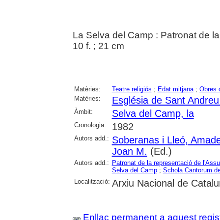
La Selva del Camp : Patronat de la
10 f. ; 21 cm
Matèries:
Teatre religiós
;
Edat mitjana
;
Obres d
Matèries:
Església de Sant Andreu
Àmbit:
Selva del Camp, la
Cronologia:
1982
Autors add.:
Soberanas i Lleó, Amade
Joan M.
(Ed.)
Autors add.:
Patronat de la representació de l'Ass
Selva del Camp
;
Schola Cantorum de
Localització:
Arxiu Nacional de Catalu
Enllaç permanent a aquest regis