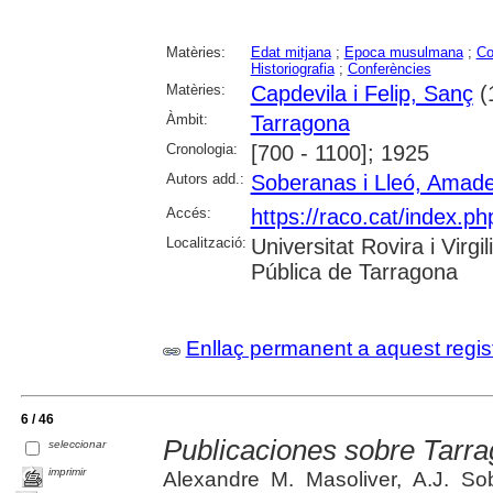
Matèries:
Edat mitjana
;
Epoca musulmana
;
Co
Historiografia
;
Conferències
Matèries:
Capdevila i Felip, Sanç
(
Àmbit:
Tarragona
Cronologia:
[700 - 1100]; 1925
Autors add.:
Soberanas i Lleó, Amade
Accés:
https://raco.cat/index.ph
Localització:
Universitat Rovira i Virg
Pública de Tarragona
Enllaç permanent a aquest regis
6 / 46
Publicaciones sobre Tarr
seleccionar
imprimir
Alexandre M. Masoliver, A.J. S