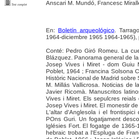
Anscari M. Mundó, Francesc Mirall
Text complet
En:
Boletín arqueológico
. Tarrag
1964-diciembre 1965 1964-1965), 
Conté: Pedro Giró Romeu. La cue
Blázquez. Panorama general de la
Josep Vives i Miret - dom Guiu 
Poblet, 1964 ; Francina Solsona Cl
Històric Nacional de Madrid sobre
M. Millás Vallicrosa. Noticias de l
Javier Ricomà. Manuscritos latin
Vives i Miret. Els sepulcres reial
Josep Vives i Miret. El monestir de
L'altar d'Anglesola i el frontispi
POns Guri. Un fogatjament desco
Iglésies Fort. El fogatge de 1365-
hebraic trobat a l'Espluga de Fran