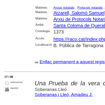
Matèries:
Arxius notarials
;
Protocols notarials
Matèries:
Atzarell, Salomó Samuel
Matèries:
Arxiu de Protocols Notar
Àmbit:
Santa Coloma de Queral
Cronologia:
1373
Accés:
https://raco.cat/index.ph
Localització:
B. Pública de Tarragona
Enllaç permanent a aquest regis
17 / 46
Una Prueba de la vera 
seleccionar
imprimir
Soberanas Lleó
Soberanas i Lleó, Amadeu J.