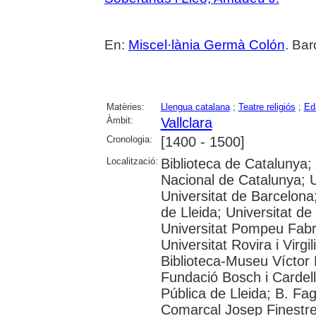
En:
Miscel·lània Germà Colón
. Bar
Matèries:
Llengua catalana
;
Teatre religiós
;
Ed
Àmbit:
Vallclara
Cronologia:
[1400 - 1500]
Localització:
Biblioteca de Catalunya;
Nacional de Catalunya; 
Universitat de Barcelona;
de Lleida; Universitat de
Universitat Pompeu Fabra
Universitat Rovira i Virg
Biblioteca-Museu Víctor B
Fundació Bosch i Cardell
Pública de Lleida; B. Fa
Comarcal Josep Finestre