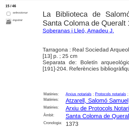
15 / 46
La Biblioteca de Salom
seleccionar
imprimir
Santa Coloma de Queralt
Soberanas i Lleó, Amadeu J.
Tarragona : Real Sociedad Arqueo
[13] p. ; 25 cm
Separata de: Boletín arqueológi
[191]-204. Referències bibliogràfi
Matèries:
Arxius notarials
;
Protocols notarials
Matèries:
Atzarell, Salomó Samuel
Matèries:
Arxiu de Protocols Notar
Àmbit:
Santa Coloma de Queral
Cronologia:
1373