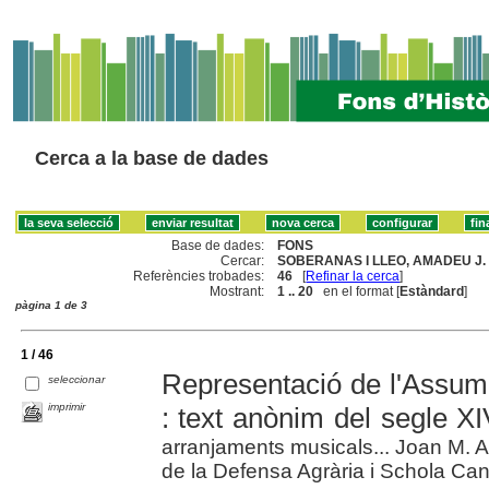
Cerca a la base de dades
Base de dades:
FONS
Cercar:
SOBERANAS I LLEO, AMADEU J. 
Referències trobades:
46
[
Refinar la cerca
]
Mostrant:
1 .. 20
en el format [
Estàndard
]
pàgina 1 de 3
1 / 46
Representació de l'Assu
seleccionar
imprimir
: text anònim del segle X
arranjaments musicals... Joan M. 
de la Defensa Agrària i Schola Ca