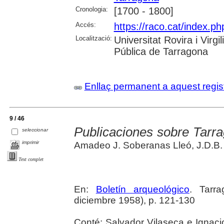
Cronologia:
[1700 - 1800]
Accés:
https://raco.cat/index.ph
Localització:
Universitat Rovira i Virg
Pública de Tarragona
Enllaç permanent a aquest regis
9 / 46
Publicaciones sobre Tarr
seleccionar
imprimir
Amadeo J. Soberanas Lleó, J.D.B.
Text complet
En:
Boletín arqueológico
. Tarr
diciembre 1958), p. 121-130
Conté: Salvador Vilaseca e Ignaci