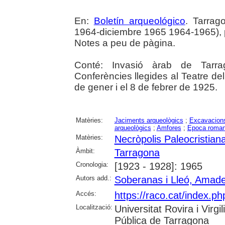
En:
Boletín arqueológico
. Tarrag
1964-diciembre 1965 1964-1965), p. 
Notes a peu de pàgina.
Conté: Invasió àrab de Tarra
Conferències llegides al Teatre de
de gener i el 8 de febrer de 1925.
Matèries:
Jaciments arqueològics
;
Excavacions
arqueològics
;
Amfores
;
Epoca roma
Matèries:
Necròpolis Paleocristian
Àmbit:
Tarragona
Cronologia:
[1923 - 1928]: 1965
Autors add.:
Soberanas i Lleó, Amade
Accés:
https://raco.cat/index.ph
Localització:
Universitat Rovira i Virg
Pública de Tarragona