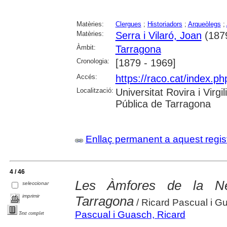
Matèries:
Clergues
;
Historiadors
;
Arqueòlegs
;
Matèries:
Serra i Vilaró, Joan
(187
Àmbit:
Tarragona
Cronologia:
[1879 - 1969]
Accés:
https://raco.cat/index.ph
Localització:
Universitat Rovira i Virg
Pública de Tarragona
Enllaç permanent a aquest regis
4 / 46
Les Àmfores de la Nec
seleccionar
imprimir
Tarragona
/ Ricard Pascual i G
Pascual i Guasch, Ricard
Text complet