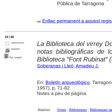
Pública de Tarragona
Enllaç permanent a aquest regis
10 / 46
La Biblioteca del virrey 
seleccionar
imprimir
notas bibliográficas de 
Biblioteca "Font Rubinat" 
Text complet
Soberanas i Lleó, Amadeu J.
En:
Boletín arqueológico
. Tarragon
1957), p. 71-82
Notes a peu de pàgina.
Matèries:
Virreis
;
Biblioteques
;
Biblioteques pa