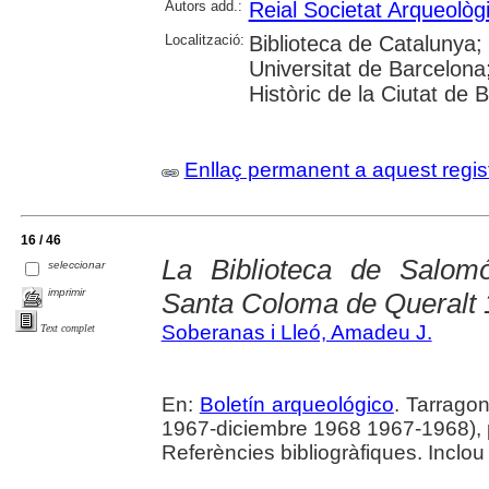
Autors add.:
Reial Societat Arqueolò
Localització:
Biblioteca de Catalunya;
Universitat de Barcelona; 
Històric de la Ciutat de 
Enllaç permanent a aquest regis
16 / 46
La Biblioteca de Salom
seleccionar
imprimir
Santa Coloma de Queralt
Soberanas i Lleó, Amadeu J.
Text complet
En:
Boletín arqueológico
. Tarrago
1967-diciembre 1968 1967-1968), 
Referències bibliogràfiques. Inclo