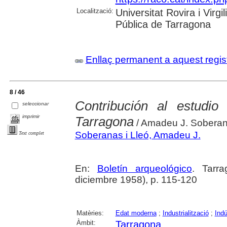
Localització:
Universitat Rovira i Virg
Pública de Tarragona
Enllaç permanent a aquest regis
8 / 46
Contribución al estudio
seleccionar
imprimir
Tarragona
/ Amadeu J. Soberana
Soberanas i Lleó, Amadeu J.
Text complet
En:
Boletín arqueológico
. Tarr
diciembre 1958), p. 115-120
Matèries:
Edat moderna
;
Industrialització
;
Indú
Àmbit:
Tarragona