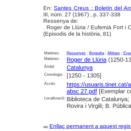
En:
Santes Creus : Boletín del Arc
III, núm. 27 (1967) , p. 337-338
Ressenya de:
. Roger de Llúria / Eufemià Fort i
(Episodis de la història, 81)
Matèries:
Ressenyes
;
Biografia
;
Militars
;
Expa
Matèries:
Roger de Llúria
(1250-13
Àmbit:
Catalunya
Cronologia:
[1250 - 1305]
Accés:
https://usuaris.tinet.cat/
absc 27.pdf
[Exemplar c
Localització:
Biblioteca de Catalunya; 
Rovira i Virgili; B. Públi
Enllaç permanent a aquest regis