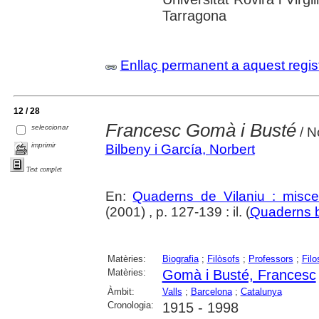
Tarragona
Enllaç permanent a aquest regis
12 / 28
Francesc Gomà i Busté
seleccionar
/ N
imprimir
Bilbeny i García, Norbert
Text complet
En:
Quaderns de Vilaniu : miscel
(2001) , p. 127-139 : il. (
Quaderns b
Matèries:
Biografia
;
Filòsofs
;
Professors
;
Filo
Matèries:
Gomà i Busté, Francesc
Àmbit:
Valls
;
Barcelona
;
Catalunya
Cronologia:
1915 - 1998