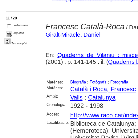
11 / 28
Francesc Català-Roca
seleccionar
/ Dan
imprimir
Giralt-Miracle, Daniel
Text complet
En:
Quaderns de Vilaniu : miscel
(2001) , p. 141-145 : il. (
Quaderns b
Matèries:
Biografia
;
Fotògrafs
;
Fotografia
Matèries:
Català i Roca, Francesc
Àmbit:
Valls
;
Catalunya
Cronologia:
1922 - 1998
Accés:
http://www.raco.cat/ind
Localització:
Biblioteca de Catalunya;
(Hemeroteca); Universita
Universitat Rovira i Virg