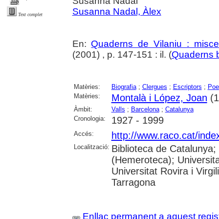
Susanna Nadal
Susanna Nadal, Àlex
Text complet
En:
Quaderns de Vilaniu : miscel
(2001) , p. 147-151 : il. (
Quaderns b
Matèries:
Biografia
;
Clergues
;
Escriptors
;
Poe
Matèries:
Montalà i López, Joan
(1
Àmbit:
Valls
;
Barcelona
;
Catalunya
Cronologia:
1927 - 1999
Accés:
http://www.raco.cat/ind
Localització:
Biblioteca de Catalunya;
(Hemeroteca); Universita
Universitat Rovira i Virg
Tarragona
Enllaç permanent a aquest regis