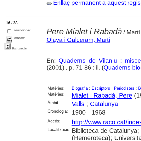
Enllaç permanent a aquest regis
16 / 28
Pere Mialet i Rabadà
seleccionar
/ Mart
imprimir
Olaya i Galceram, Martí
Text complet
En:
Quaderns de Vilaniu : miscel
(2001) , p. 71-86 : il. (
Quaderns biog
Matèries:
Biografia
;
Escriptors
;
Periodistes
;
B
Matèries:
Mialet i Rabadà, Pere
(1
Àmbit:
Valls
;
Catalunya
Cronologia:
1900 - 1968
Accés:
http://www.raco.cat/ind
Localització:
Biblioteca de Catalunya;
(Hemeroteca); Universita