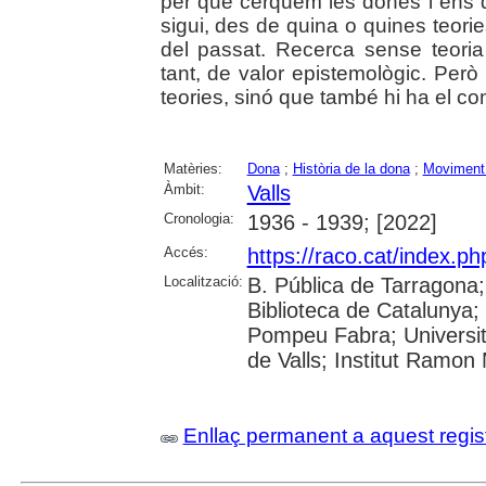
per què cerquem les dones i ens d
sigui, des de quina o quines teor
del passat. Recerca sense teori
tant, de valor epistemològic. Però
teories, sinó que també hi ha el co
Matèries:
Dona
;
Història de la dona
;
Moviment 
Àmbit:
Valls
Cronologia:
1936 - 1939; [2022]
Accés:
https://raco.cat/index.p
Localització:
B. Pública de Tarragona
Biblioteca de Catalunya; 
Pompeu Fabra; Universitat
de Valls; Institut Ramon
Enllaç permanent a aquest regis