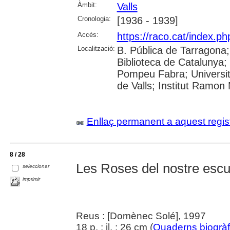
Àmbit:
Valls
Cronologia:
[1936 - 1939]
Accés:
https://raco.cat/index.p
Localització:
B. Pública de Tarragona
Biblioteca de Catalunya; 
Pompeu Fabra; Universitat
de Valls; Institut Ramon
Enllaç permanent a aquest regis
8 / 28
Les Roses del nostre escu
seleccionar
imprimir
Reus : [Domènec Solé], 1997
18 p. : il. ; 26 cm (
Quaderns biogràf