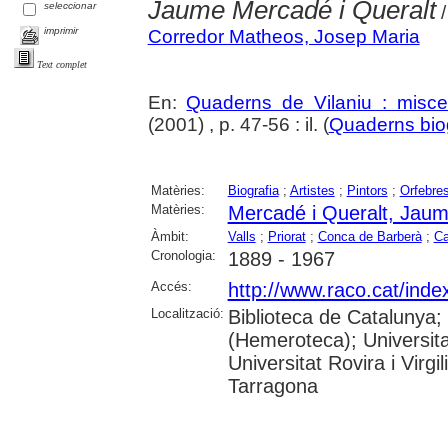
Jaume Mercadé i Queralt
seleccionar
/
imprimir
Corredor Matheos, Josep Maria
Text complet
En:
Quaderns de Vilaniu : miscel
(2001) , p. 47-56 : il. (
Quaderns biog
Matèries:
Biografia
;
Artistes
;
Pintors
;
Orfebre
Matèries:
Mercadé i Queralt, Jau
Àmbit:
Valls
;
Priorat
;
Conca de Barberà
;
Ca
Cronologia:
1889 - 1967
Accés:
http://www.raco.cat/ind
Localització:
Biblioteca de Catalunya;
(Hemeroteca); Universita
Universitat Rovira i Virg
Tarragona