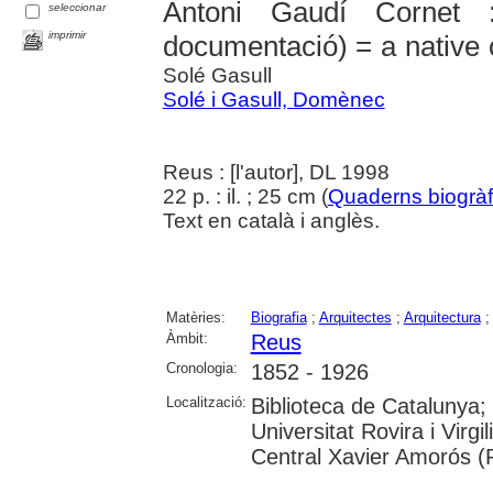
Antoni Gaudí Cornet 
seleccionar
imprimir
documentació) = a native 
Solé Gasull
Solé i Gasull, Domènec
Reus : [l'autor], DL 1998
22 p. : il. ; 25 cm (
Quaderns biogràf
Text en català i anglès.
Matèries:
Biografia
;
Arquitectes
;
Arquitectura
Àmbit:
Reus
Cronologia:
1852 - 1926
Localització:
Biblioteca de Catalunya; 
Universitat Rovira i Virg
Central Xavier Amorós (