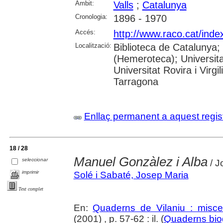
Àmbit:
Valls
;
Catalunya
Cronologia:
1896 - 1970
Accés:
http://www.raco.cat/ind
Localització:
Biblioteca de Catalunya;
(Hemeroteca); Universita
Universitat Rovira i Virg
Tarragona
Enllaç permanent a aquest regis
18 / 28
Manuel Gonzàlez i Alba
seleccionar
/ J
imprimir
Solé i Sabaté, Josep Maria
Text complet
En:
Quaderns de Vilaniu : miscel
(2001) , p. 57-62 : il. (
Quaderns biog