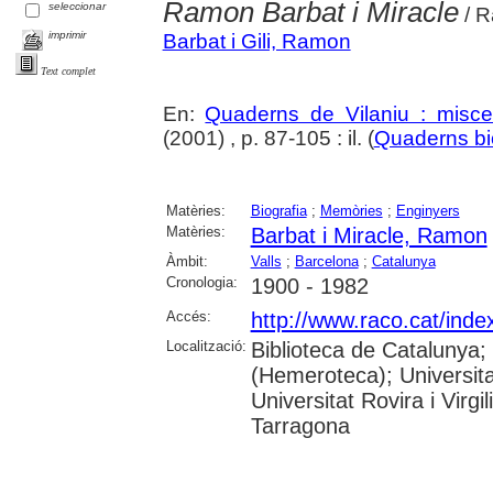
Ramon Barbat i Miracle
seleccionar
/ R
imprimir
Barbat i Gili, Ramon
Text complet
En:
Quaderns de Vilaniu : miscel
(2001) , p. 87-105 : il. (
Quaderns bi
Matèries:
Biografia
;
Memòries
;
Enginyers
Matèries:
Barbat i Miracle, Ramon
Àmbit:
Valls
;
Barcelona
;
Catalunya
Cronologia:
1900 - 1982
Accés:
http://www.raco.cat/ind
Localització:
Biblioteca de Catalunya;
(Hemeroteca); Universita
Universitat Rovira i Virg
Tarragona