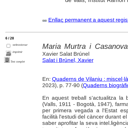
de Valls; Institut Ramon
Enllaç permanent a aquest regis
6 / 28
Maria Murtra i Casanova
seleccionar
imprimir
Xavier Salat Brúnel
Salat i Brúnel, Xavier
Text complet
En:
Quaderns de Vilaniu : miscel·là
2023), p. 77-90 (
Quaderns biogràfi
En aquest treball s'actualitza l
(Valls, 1911 - Bogotà, 1947), far
per primera vegada a l'Estat esp
facilità l'estudi del càncer durant 
saber aprofitar la seva intel.ligènci