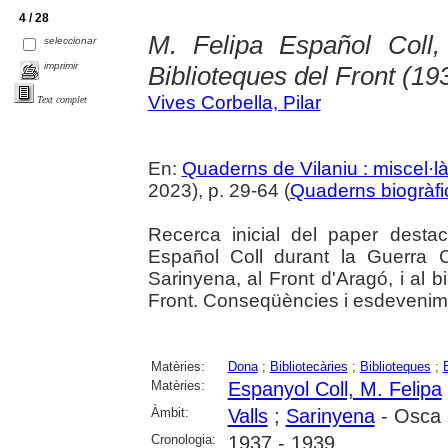
4 / 28
M. Felipa Español Coll, 
seleccionar
imprimir
Biblioteques del Front (1
Vives Corbella, Pilar
Text complet
En:
Quaderns de Vilaniu : miscel·là
2023), p. 29-64 (
Quaderns biogràfi
Recerca inicial del paper desta
Español Coll durant la Guerra Ci
Sarinyena, al Front d'Aragó, i al b
Front. Conseqüències i esdevenime
Matèries:
Dona
;
Bibliotecàries
;
Biblioteques
;
Matèries:
Espanyol Coll, M. Felipa
Àmbit:
Valls
;
Sarinyena
- Osca
Cronologia:
1937 - 1939