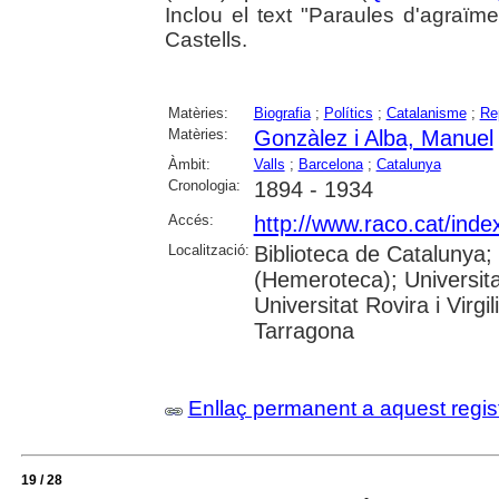
Inclou el text "Paraules d'agraïm
Castells.
Matèries:
Biografia
;
Polítics
;
Catalanisme
;
Re
Matèries:
Gonzàlez i Alba, Manuel
Àmbit:
Valls
;
Barcelona
;
Catalunya
Cronologia:
1894 - 1934
Accés:
http://www.raco.cat/ind
Localització:
Biblioteca de Catalunya;
(Hemeroteca); Universita
Universitat Rovira i Virg
Tarragona
Enllaç permanent a aquest regis
19 / 28