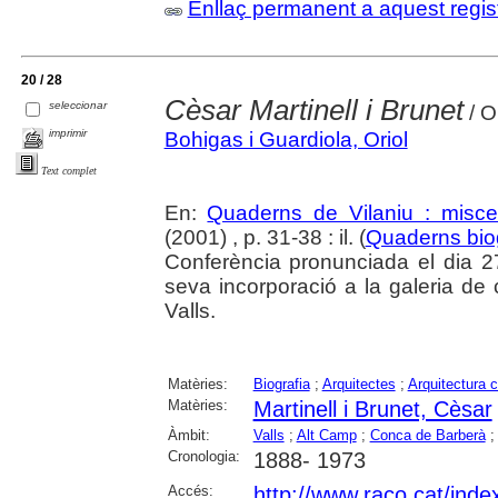
Enllaç permanent a aquest regis
20 / 28
Cèsar Martinell i Brunet
seleccionar
/ O
imprimir
Bohigas i Guardiola, Oriol
Text complet
En:
Quaderns de Vilaniu : miscel
(2001) , p. 31-38 : il. (
Quaderns biog
Conferència pronunciada el dia 
seva incorporació a la galeria de 
Valls.
Matèries:
Biografia
;
Arquitectes
;
Arquitectura ci
Matèries:
Martinell i Brunet, Cèsar
Àmbit:
Valls
;
Alt Camp
;
Conca de Barberà
Cronologia:
1888- 1973
Accés:
http://www.raco.cat/ind