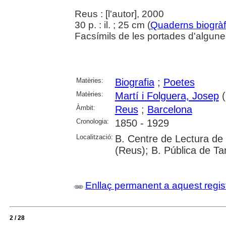
Reus : [l'autor], 2000
30 p. : il. ; 25 cm (
Quaderns biogràf
Facsímils de les portades d'algune
Matèries:
Biografia
;
Poetes
Matèries:
Martí i Folguera, Josep
(
Àmbit:
Reus
;
Barcelona
Cronologia:
1850 - 1929
Localització:
B. Centre de Lectura de
(Reus); B. Pública de T
Enllaç permanent a aquest regis
2 / 28