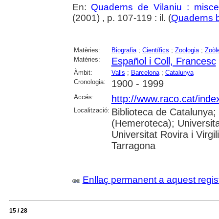
En:
Quaderns de Vilaniu : miscel
(2001) , p. 107-119 : il. (
Quaderns b
Matèries:
Biografia
;
Científics
;
Zoologia
;
Zoòl
Matèries:
Español i Coll, Francesc
Àmbit:
Valls
;
Barcelona
;
Catalunya
Cronologia:
1900 - 1999
Accés:
http://www.raco.cat/ind
Localització:
Biblioteca de Catalunya;
(Hemeroteca); Universita
Universitat Rovira i Virg
Tarragona
Enllaç permanent a aquest regis
15 / 28