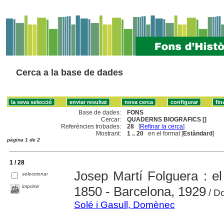
Cerca a la base de dades
Base de dades:
FONS
Cercar:
QUADERNS BIOGRAFICS []
Referències trobades:
28
[
Refinar la cerca
]
Mostrant:
1 .. 20
en el format [
Estàndard
]
pàgina 1 de 2
1 / 28
Josep Martí Folguera : el
seleccionar
imprimir
1850 - Barcelona, 1929
/ D
Solé i Gasull, Domènec