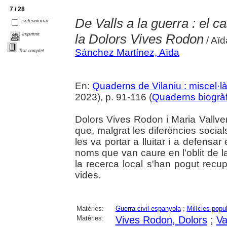
7 / 28
De Valls a la guerra : el c
seleccionar
imprimir
la Dolors Vives Rodon
/ Aï
Sánchez Martínez, Aïda
Text complet
En:
Quaderns de Vilaniu : miscel·là
2023), p. 91-116 (
Quaderns biogràf
Dolors Vives Rodon i Maria Vallv
que, malgrat les diferències social
les va portar a lluitar i a defens
noms que van caure en l'oblit de la
la recerca local s'han pogut recu
vides.
Matèries:
Guerra civil espanyola
;
Milícies popu
Matèries:
Vives Rodon, Dolors
;
Va