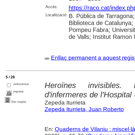
Accés:
https://raco.cat/index.p
Localització:
B. Pública de Tarragona
Biblioteca de Catalunya; 
Pompeu Fabra; Universitat
de Valls; Institut Ramon
Enllaç permanent a aquest regis
5 / 28
Heroïnes invisibles.
seleccionar
imprimir
d'infermeres de l'Hospital
Zepeda Iturrieta
Text complet
Zepeda Iturrieta, Juan Roberto
En:
Quaderns de Vilaniu : miscel·là