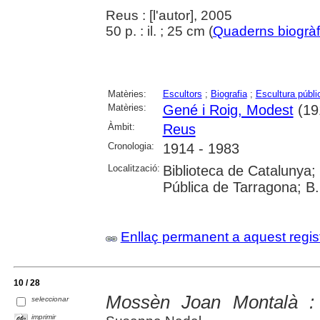
Reus : [l'autor], 2005
50 p. : il. ; 25 cm (
Quaderns biogràf
Matèries:
Escultors
;
Biografia
;
Escultura públi
Matèries:
Gené i Roig, Modest
(19
Àmbit:
Reus
Cronologia:
1914 - 1983
Localització:
Biblioteca de Catalunya;
Pública de Tarragona; B
Enllaç permanent a aquest regis
10 / 28
Mossèn Joan Montalà : 
seleccionar
imprimir