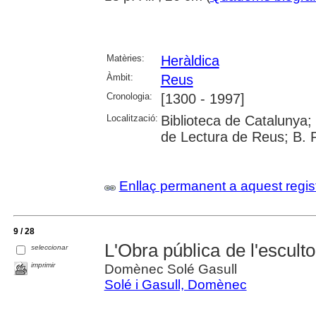
Matèries:
Heràldica
Àmbit:
Reus
Cronologia:
[1300 - 1997]
Localització:
Biblioteca de Catalunya; U
de Lectura de Reus; B. 
Enllaç permanent a aquest regis
9 / 28
L'Obra pública de l'escul
seleccionar
imprimir
Domènec Solé Gasull
Solé i Gasull, Domènec