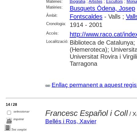
Matèries:
Biografia
;
Artistes
;
Escultors
;
Monu
Matèries:
Busquets Òdena, Josep
Àmbit:
Fontscaldes
- Valls ;
Vall
Cronologia:
1914 - 2001
Accés:
http://www.raco.cat/ind
Localització:
Biblioteca de Catalunya;
(Hemeroteca); Universita
Universitat Rovira i Virg
Tarragona
Enllaç permanent a aquest regis
14 / 28
Francesc Español i Coll
seleccionar
/ X
imprimir
Bellés i Ros, Xavier
Text complet