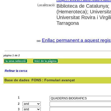
Localització:
Biblioteca de Catalunya;
(Hemeroteca); Universita
Universitat Rovira i Virg
Tarragona
Enllaç permanent a aquest regis
pàgina 1 de 2
Refinar la cerca
Base de dades
FONS : Formulari avançat
Cercar:
1
2
3