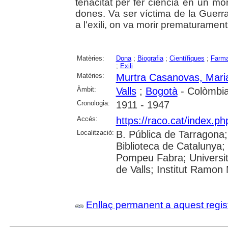
tenacitat per fer ciència en un m
dones. Va ser víctima de la Guerr
a l'exili, on va morir prematurament
Matèries:
Dona
;
Biografia
;
Científiques
;
Farma
;
Exili
Matèries:
Murtra Casanovas, Mari
Àmbit:
Valls
;
Bogotà
- Colòmbi
Cronologia:
1911 - 1947
Accés:
https://raco.cat/index.p
Localització:
B. Pública de Tarragona
Biblioteca de Catalunya; 
Pompeu Fabra; Universitat
de Valls; Institut Ramon
Enllaç permanent a aquest regis