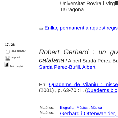
Universitat Rovira i Virg
Tarragona
Enllaç permanent a aquest regis
17 / 28
Robert Gerhard : un gr
seleccionar
imprimir
catalana
/ Albert Sardà Pérez-Buf
Sardà Pérez-Bufill, Albert
Text complet
En:
Quaderns de Vilaniu : miscel
(2001) , p. 63-70 : il. (
Quaderns biog
Matèries:
Biografia
;
Músics
;
Música
Matèries:
Gerhard i Ottenwaelder,