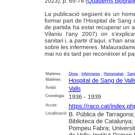
2023), p. 65-76 (
Quaderns biogràfi
La publicació següent és un home
formar part de l'Hospital de Sang d
de partida ha estat recuperar un a
Vilaniu l'any 2007) on s'explic
sanitari i, a partir d'aquí, s'han an
sobre les infermeres. Malauradament
mai no és tard per reconèixer el pap
Matèries:
Dona
;
Infermeres
;
Homenatge
;
Sani
Matèries:
Hospital de Sang de Vall
Àmbit:
Valls
Cronologia:
1936 - 1939
Accés:
https://raco.cat/index.p
Localització:
B. Pública de Tarragona
Biblioteca de Catalunya; 
Pompeu Fabra; Universitat