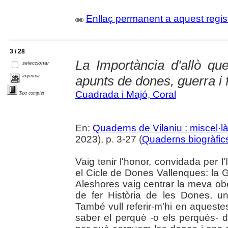
Enllaç permanent a aquest regis
3 / 28
La Importància d'allò que
seleccionar
imprimir
apunts de dones, guerra i
Cuadrada i Majó, Coral
Text complet
En:
Quaderns de Vilaniu : miscel·là
2023), p. 3-27 (
Quaderns biogràfic
Vaig tenir l'honor, convidada per l'I
el Cicle de Dones Vallenques: la Gu
Aleshores vaig centrar la meva ob
de fer Història de les Dones, u
També vull referir-m'hi en aqueste
saber el perquè -o els perquès- de