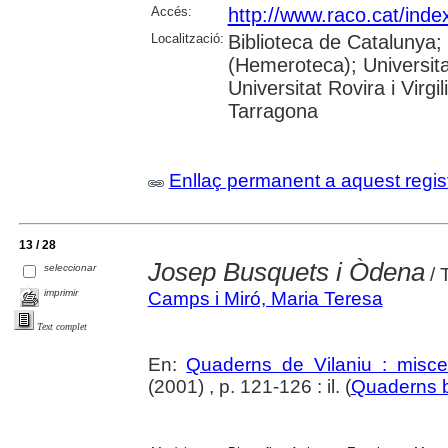
Accés:
http://www.raco.cat/ind
Localització:
Biblioteca de Catalunya;
(Hemeroteca); Universita
Universitat Rovira i Virg
Tarragona
Enllaç permanent a aquest regis
13 / 28
Josep Busquets i Òdena
seleccionar
/ 
imprimir
Camps i Miró, Maria Teresa
Text complet
En:
Quaderns de Vilaniu : miscel
(2001) , p. 121-126 : il. (
Quaderns b