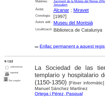
Matèries:
Jaciment de la Moleta del Remei d'Al
Jerusalem
Àmbit:
Alcanar
;
Miravet
Cronologia:
[1997]
Autors add.:
Museu del Montsià
Localització:
Biblioteca de Catalunya
Enllaç permanent a aquest regis
9 / 122
La Sociedad de las tie
seleccionar
imprimir
templario y hospitalario 
(1150-1350)
Text complet
[Fitxer informàtic
Manuel Sánchez Martínez
Ortega i Pérez, Pasqual