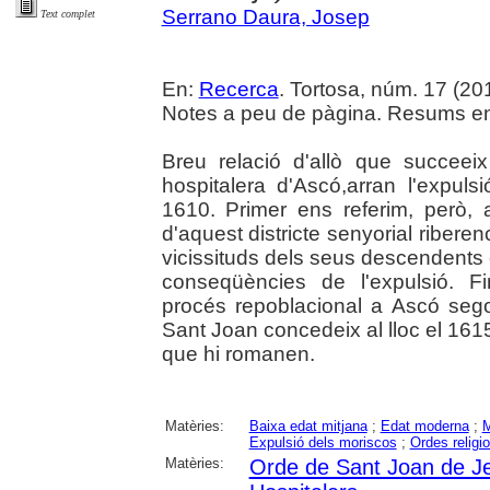
Serrano Daura, Josep
Text complet
En:
Recerca
. Tortosa, núm. 17 (2017
Notes a peu de pàgina. Resums en c
Breu relació d'allò que succee
hospitalera d'Ascó,arran l'expul
1610. Primer ens referim, però, 
d'aquest districte senyorial ribere
vicissituds dels seus descendents c
conseqüències de l'expulsió. F
procés repoblacional a Ascó sego
Sant Joan concedeix al lloc el 161
que hi romanen.
Matèries:
Baixa edat mitjana
;
Edat moderna
;
Expulsió dels moriscos
;
Ordes religi
Matèries:
Orde de Sant Joan de J