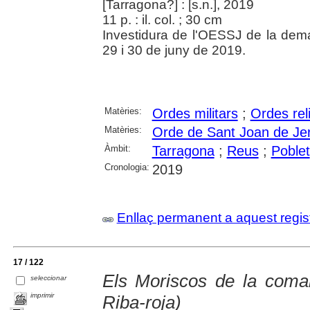
[Tarragona?] : [s.n.], 2019
11 p. : il. col. ; 30 cm
Investidura de l'OESSJ de la dem
29 i 30 de juny de 2019.
Matèries:
Ordes militars
;
Ordes rel
Matèries:
Orde de Sant Joan de Je
Àmbit:
Tarragona
;
Reus
;
Poblet
Cronologia:
2019
Enllaç permanent a aquest regis
17 / 122
Els Moriscos de la coma
seleccionar
imprimir
Riba-roja)