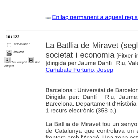
Enllaç permanent a aquest regis
10 / 122
La Batllia de Miravet (segl
seleccionar
imprimir
societat i economia
[Fitxer 
[dirigida per Jaume Dantí i Riu, Vale
Text complet
Text
complet
Cañabate Fortuño, Josep
Barcelona : Universitat de Barcelo
Dirigida per: Dantí i Riu, Jaume;
Barcelona. Departament d'Història 
1 recurs electrònic (358 p.)
La Batllia de Miravet fou un senyor
de Catalunya que controlava un a
frontera amb l'Aragó. Una zona est