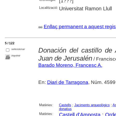
[1???]
Localització:
Universitat Ramon Llull
Enllaç permanent a aquest regis
5 / 122
Donación del castillo d
seleccionar
imprimir
Juan de Jerusalén
/ Francis
Barado Moreno, Francesc A.
En:
Diari de Tarragona
, Núm. 4599 
Matèries:
Castells
;
Jaciments arqueològics
;
Ar
donatius
Matèries:
Castell d'Amposta
;
Orde