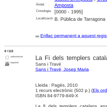
Àmbit:
Amposta
Cronologia:
[0000 - 1995]
Localització:
B. Pública de Tarragona
Enllaç permanent a aquest regis
6 / 122
La Fi dels templers catal
seleccionar
imprimir
Sans i Travé
Sans i Travé, Josep Maria
Lleida : Pagès, 2010
1 recurs electrònic (502 p.) (
Els ord
ISBN 84-9779-849-X
La fi dels templers catalans an