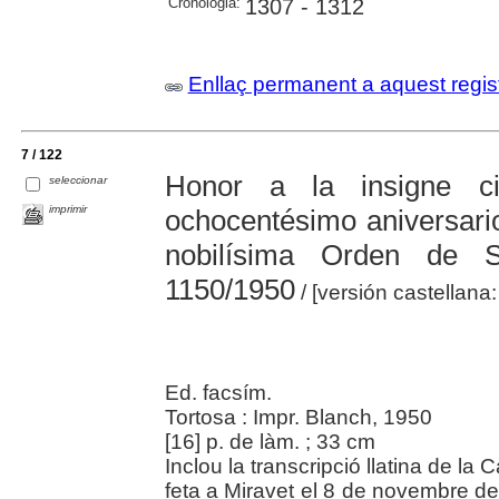
Cronologia:
1307 - 1312
Enllaç permanent a aquest regis
7 / 122
Honor a la insigne c
seleccionar
imprimir
ochocentésimo aniversario
nobilísima Orden de 
1150/1950
/ [versión castellana:
Ed. facsím.
Tortosa : Impr. Blanch, 1950
[16] p. de làm. ; 33 cm
Inclou la transcripció llatina de la
feta a Miravet el 8 de novembre de 