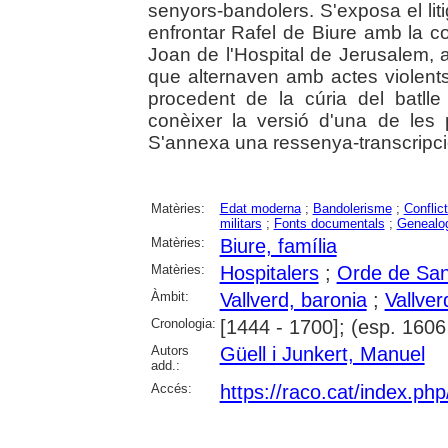
senyors-bandolers. S'exposa el liti
enfrontar Rafel de Biure amb la 
Joan de l'Hospital de Jerusalem, a
que alternaven amb actes violents
procedent de la cúria del batlle
conèixer la versió d'una de les p
S'annexa una ressenya-transcripci
Matèries:
Edat moderna
;
Bandolerisme
;
Conflict
militars
;
Fonts documentals
;
Genealo
Matèries:
Biure, família
Matèries:
Hospitalers
;
Orde de San
Àmbit:
Vallverd, baronia
;
Vallver
Cronologia:
[1444 - 1700]; (esp. 1606
Autors
Güell i Junkert, Manuel
add.:
Accés:
https://raco.cat/index.php