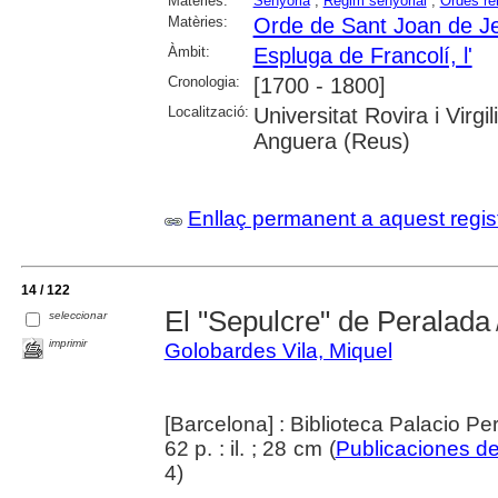
Matèries:
Senyoria
;
Règim senyorial
;
Ordes re
Matèries:
Orde de Sant Joan de J
Àmbit:
Espluga de Francolí, l'
Cronologia:
[1700 - 1800]
Localització:
Universitat Rovira i Virgi
Anguera (Reus)
Enllaç permanent a aquest regis
14 / 122
El "Sepulcre" de Peralada
seleccionar
imprimir
Golobardes Vila, Miquel
[Barcelona] : Biblioteca Palacio Pe
62 p. : il. ; 28 cm (
Publicaciones de
4)