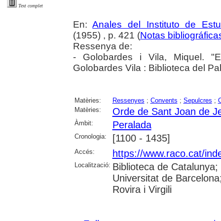
Text complet
En:
Anales del Instituto de Es
(1955) , p. 421 (
Notas bibliográfica
Ressenya de:
- Golobardes i Vila, Miquel. "
Golobardes Vila : Biblioteca del P
Matèries:
Ressenyes
;
Convents
;
Sepulcres
;
O
Matèries:
Orde de Sant Joan de J
Àmbit:
Peralada
Cronologia:
[1100 - 1435]
Accés:
https://www.raco.cat/ind
Localització:
Biblioteca de Catalunya;
Universitat de Barcelona;
Rovira i Virgili