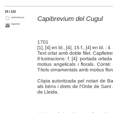
15 / 122
Capibrevium del Cugul
seleccionar
imprimir
1701
[1], [4] en bl., [4], 15 f., [4] en bl. : il
Text orlat amb doble filet. Caplletr
Il·lustracions: f. [4]: portada or
motius angelicals i florals. Conté:
Títols ornamentats amb motius flora
Còpia autoritzada pel notari de B
als béns i drets de l'Orde de San
de Lleida.