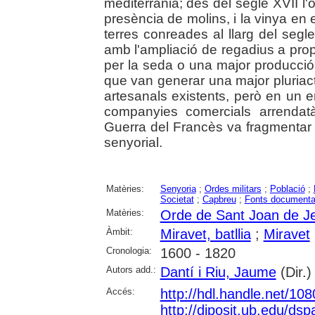
mediterrània; des del segle XVII l'o
presència de molins, i la vinya en e
terres conreades al llarg del segl
amb l'ampliació de regadius a prop
per la seda o una major producció 
que van generar una major pluriacti
artesanals existents, però en un
companyies comercials arrendatà
Guerra del Francès va fragmentar j
senyorial.
Matèries:
Senyoria
;
Ordes militars
;
Població
;
Societat
;
Capbreu
;
Fonts documenta
Matèries:
Orde de Sant Joan de J
Àmbit:
Miravet, batllia
;
Miravet
Cronologia:
1600 - 1820
Autors add.:
Dantí i Riu, Jaume
(Dir.)
Accés:
http://hdl.handle.net/10
http://diposit.ub.edu/d