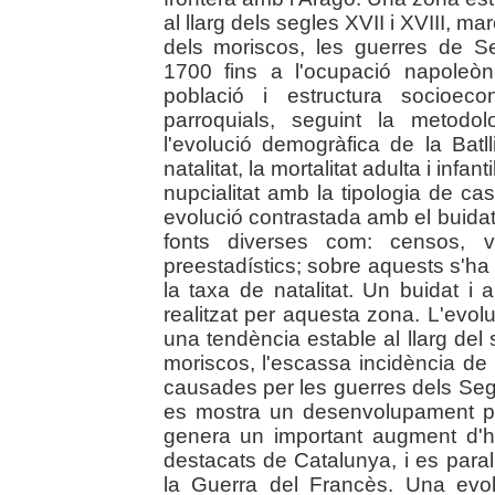
al llarg dels segles XVII i XVIII, m
dels moriscos, les guerres de Se
1700 fins a l'ocupació napoleòn
població i estructura socioec
parroquials, seguint la metodo
l'evolució demogràfica de la Batl
natalitat, la mortalitat adulta i infant
nupcialitat amb la tipologia de c
evolució contrastada amb el buidat 
fonts diverses com: censos, vi
preestadístics; sobre aquests s'ha
la taxa de natalitat. Un buidat i 
realitzat per aquesta zona. L'evolu
una tendència estable al llarg del
moriscos, l'escassa incidència de 
causades per les guerres dels Seg
es mostra un desenvolupament po
genera un important augment d'h
destacats de Catalunya, i es parali
la Guerra del Francès. Una evol