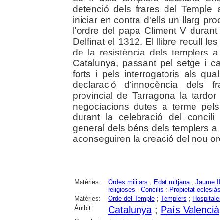
detenció dels frares del Temple a
iniciar en contra d'ells un llarg 
l'ordre del papa Climent V durant 
Delfinat el 1312. El llibre recull 
de la resistència dels templers a 
Catalunya, passant pel setge i cap
forts i pels interrogatoris als qu
declaració d'innocència dels f
provincial de Tarragona la tardor
negociacions dutes a terme pels
durant la celebració del concili
general dels béns dels templers a
aconseguiren la creació del nou or
Matèries:
Ordes militars
;
Edat mitjana
;
Jaume II
religioses
;
Concilis
;
Propietat eclesiàs
Matèries:
Orde del Temple
;
Templers
;
Hospitale
Àmbit:
Catalunya
;
País Valencià