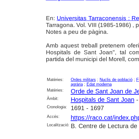
En:
Universitas Tarraconensis : Rev
Tarragona. Vol. VIII (1985-1986) , 
Notes a peu de pàgina.
Amb aquest treball pretenem ofer
Hospitals de Sant Joan", tal co
partida del municipi del Morell, co
Matèries:
Ordes militars
;
Nuclis de població
;
F
agrària
;
Edat moderna
Matèries:
Orde de Sant Joan de J
Àmbit:
Hospitals de Sant Joan
-
Cronologia:
1691 - 1697
Accés:
https://raco.cat/index.p
Localització:
B. Centre de Lectura de