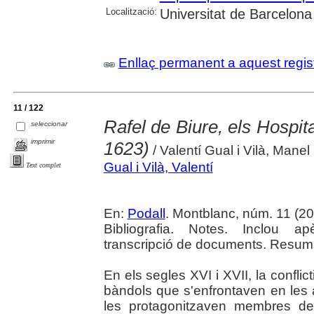
Localització:
Universitat de Barcelona
Enllaç permanent a aquest regis
11 / 122
Rafel de Biure, els Hospital
seleccionar
imprimir
1623)
/ Valentí Gual i Vilà, Manel
Gual i Vilà, Valentí
Text complet
En:
Podall
. Montblanc, núm. 11 (2022
Bibliografia. Notes. Inclou 
transcripció de documents. Resums 
En els segles XVI i XVII, la conflict
bàndols que s'enfrontaven en les
les protagonitzaven membres de 