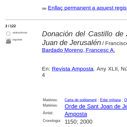
Enllaç permanent a aquest regis
2 / 122
Donación del Castillo d
seleccionar
imprimir
Juan de Jerusalén
/ Francis
Bardado Moreno, Francesc A.
En:
Revista Amposta
. Any XLII, N
4
Matèries:
Carta de poblament
;
Edat mitjana
;
O
Matèries:
Orde de Sant Joan de J
Àmbit:
Amposta
Cronologia:
1150; 2000