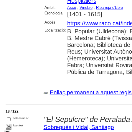
Hospitalers
Àmbit:
Ascó
;
Vinebre
;
Riba-roja d'Ebre
Cronologia:
[1401 - 1615]
Accés:
https://www.raco.cat/ind
Localització:
B. Popular (Ulldecona); 
B. Mestre Cabré (Tivissa)
Barcelona; Biblioteca de
Reus; Universitat Autòn
(Hemeroteca); Universit
Fabra; Universitat Rovira 
Pública de Tarragona; Bi
Enllaç permanent a aquest regis
18 / 122
"El Sepulcre" de Peralada
seleccionar
imprimir
Sobrequés i Vidal, Santiago