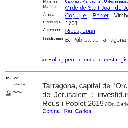
Matèries:
Capbreu
;
Manuscrits
;
Ordes religios
Matèries:
Orde de Sant Joan de J
Àmbit:
Cogul, el
;
Poblet
- Vimbo
Cronologia:
1701
Autors add.:
Ribes, Joan
Localització:
B. Pública de Tarragona
Enllaç permanent a aquest regis
16 / 122
Tarragona, capital de l'Or
seleccionar
imprimir
de Jerusalem : investid
Reus i Poblet 2019
/ Dr. Carl
Cortina i Riu, Carles