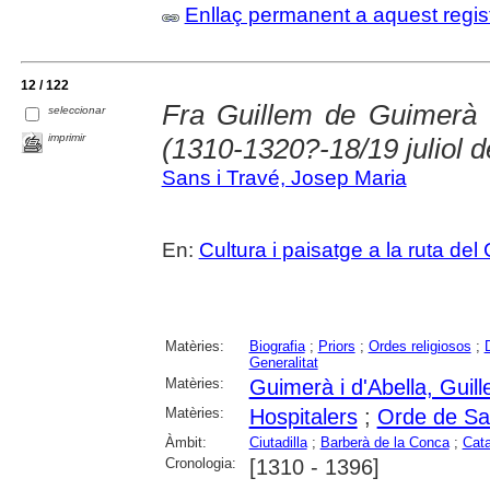
Enllaç permanent a aquest regis
12 / 122
Fra Guillem de Guimerà :
seleccionar
imprimir
(1310-1320?-18/19 juliol 
Sans i Travé, Josep Maria
En:
Cultura i paisatge a la ruta del 
Matèries:
Biografia
;
Priors
;
Ordes religiosos
;
Generalitat
Matèries:
Guimerà i d'Abella, Guil
Matèries:
Hospitalers
;
Orde de Sa
Àmbit:
Ciutadilla
;
Barberà de la Conca
;
Cat
Cronologia:
[1310 - 1396]