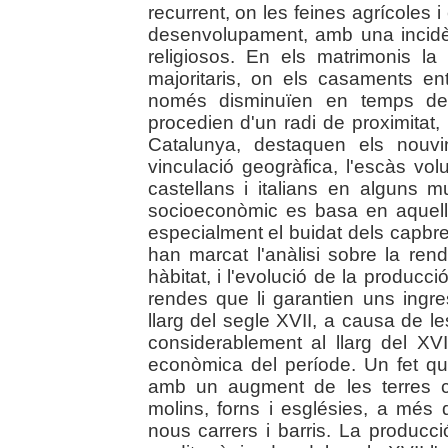
recurrent, on les feines agrícoles i
desenvolupament, amb una incid
religiosos. En els matrimonis l
majoritaris, on els casaments en
només disminuïen en temps de 
procedien d'un radi de proximitat
Catalunya, destaquen els nouvi
vinculació geogràfica, l'escàs vol
castellans i italians en alguns mu
socioeconòmic es basa en aquelle
especialment el buidat dels capbre
han marcat l'anàlisi sobre la rend
hàbitat, i l'evolució de la producci
rendes que li garantien uns ingr
llarg del segle XVII, a causa de l
considerablement al llarg del XVI
econòmica del període. Un fet qu
amb un augment de les terres c
molins, forns i esglésies, a més
nous carrers i barris. La producc