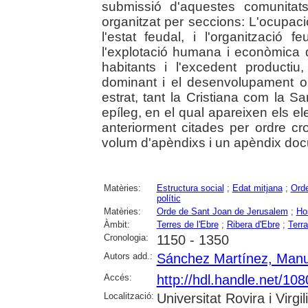
submissió d'aquestes comunitat
organitzat per seccions: L'ocupació 
l'estat feudal, i l'organització
l'explotació humana i econòmica de
habitants i l'excedent productiu
dominant i el desenvolupament or
estrat, tant la Cristiana com la S
epíleg, en el qual apareixen els e
anteriorment citades per ordre c
volum d'apèndixs i un apèndix doc
Matèries:
Estructura social
;
Edat mitjana
;
Orde
polític
Matèries:
Orde de Sant Joan de Jerusalem
;
Ho
Àmbit:
Terres de l'Ebre
;
Ribera d'Ebre
;
Terra
Cronologia:
1150 - 1350
Autors add.:
Sánchez Martínez, Manu
Accés:
http://hdl.handle.net/10
Localització:
Universitat Rovira i Virgili