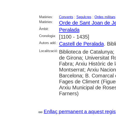
Matèries:
Convents
;
Sepulcres
;
Ordes militars
Matèries:
Orde de Sant Joan de J
Àmbit:
Peralada
Cronologia:
[1100 - 1435]
Autors add.:
Castell de Peralada
. Bib
Localització:
Biblioteca de Catalunya; 
de Girona; Universitat Ro
Fabra; Arxiu Històric de 
Montserrat; Arxiu Nacion
Barcelona; B. Comarcal d
Fages de Climent (Figuer
Arxiu Municipal de Rose
Farners)
Enllaç permanent a aquest regis