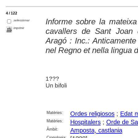
4 / 122
Informe sobre la mateixa
seleccionar
imprimir
cavallers de Sant Joan
Aragó : Inc.: Anticamente
nel Regno et nella lingua 
1???
Un bifoli
Matèries:
Ordes religiosos
;
Edat m
Matèries:
Hospitalers
;
Orde de Sa
Àmbit:
Amposta, castlania
Cronologia: