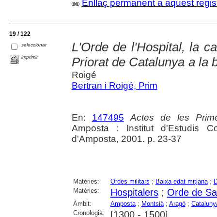
Enllaç permanent a aquest regis
19 / 122
L'Orde de l'Hospital, la c
seleccionar
imprimir
Priorat de Catalunya a la 
Roigé
Bertran i Roigé, Prim
En:
147495
Actes de les Prime
Amposta : Institut d'Estudis C
d'Amposta, 2001. p. 23-37
Matèries:
Ordes militars
;
Baixa edat mitjana
;
D
Matèries:
Hospitalers
;
Orde de Sa
Àmbit:
Amposta
;
Montsià
;
Aragó
;
Cataluny
Cronologia:
[1300 - 1500]