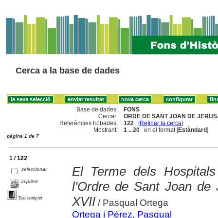
Cerca a la base de dades
Base de dades:
FONS
Cercar:
ORDE DE SANT JOAN DE JERUS
Referències trobades:
122
[
Refinar la cerca
]
Mostrant:
1 .. 20
en el format [
Estàndard
]
pàgina 1 de 7
1 / 122
El Terme dels Hospitals
seleccionar
imprimir
l'Ordre de Sant Joan de 
XVII
Text complet
/ Pasqual Ortega
Ortega i Pérez, Pasqual