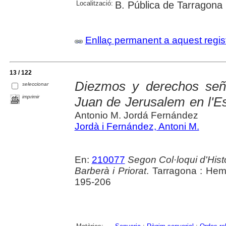
Localització:
B. Pública de Tarragona
Enllaç permanent a aquest regis
13 / 122
Diezmos y derechos señ
seleccionar
imprimir
Juan de Jerusalem en l'Es
Antonio M. Jordá Fernández
Jordà i Fernández, Antoni M.
En:
210077
Segon Col·loqui d'His
Barberà i Priorat
. Tarragona : Hem
195-206