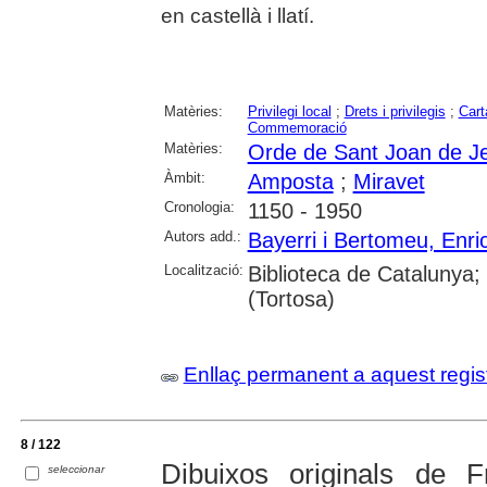
en castellà i llatí.
Matèries:
Privilegi local
;
Drets i privilegis
;
Cart
Commemoració
Matèries:
Orde de Sant Joan de J
Àmbit:
Amposta
;
Miravet
Cronologia:
1150 - 1950
Autors add.:
Bayerri i Bertomeu, Enri
Localització:
Biblioteca de Catalunya;
(Tortosa)
Enllaç permanent a aquest regis
8 / 122
Dibuixos originals de F
seleccionar