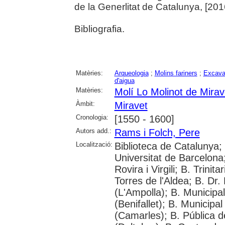
de la Generlitat de Catalunya, [2016
Bibliografia.
Matèries:
Arqueologia
;
Molins fariners
;
Excava
d'aigua
Matèries:
Molí Lo Molinot de Mirav
Àmbit:
Miravet
Cronologia:
[1550 - 1600]
Autors add.:
Rams i Folch, Pere
Localització:
Biblioteca de Catalunya;
Universitat de Barcelona;
Rovira i Virgili; B. Trinit
Torres de l'Aldea; B. Dr.
(L'Ampolla); B. Municipa
(Benifallet); B. Municipa
(Camarles); B. Pública d