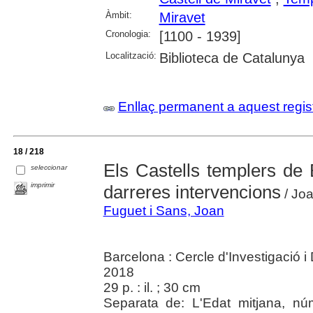
Àmbit:
Miravet
Cronologia:
[1100 - 1939]
Localització:
Biblioteca de Catalunya
Enllaç permanent a aquest regis
18 / 218
Els Castells templers de 
seleccionar
imprimir
darreres intervencions
/ Joa
Fuguet i Sans, Joan
Barcelona : Cercle d'Investigació
2018
29 p. : il. ; 30 cm
Separata de: L'Edat mitjana, núm