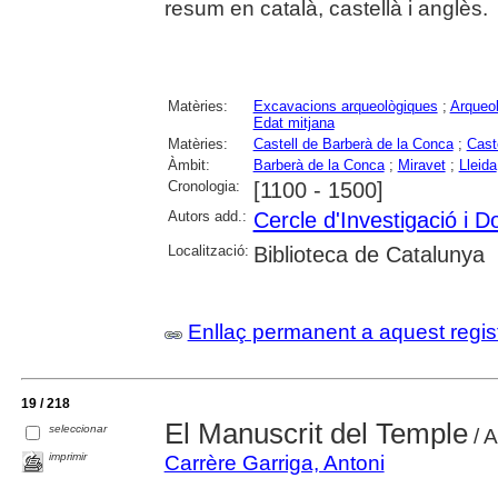
resum en català, castellà i anglès.
Matèries:
Excavacions arqueològiques
;
Arqueol
Edat mitjana
Matèries:
Castell de Barberà de la Conca
;
Cast
Àmbit:
Barberà de la Conca
;
Miravet
;
Lleida
Cronologia:
[1100 - 1500]
Autors add.:
Cercle d'Investigació i
Localització:
Biblioteca de Catalunya
Enllaç permanent a aquest regis
19 / 218
El Manuscrit del Temple
seleccionar
/ A
imprimir
Carrère Garriga, Antoni