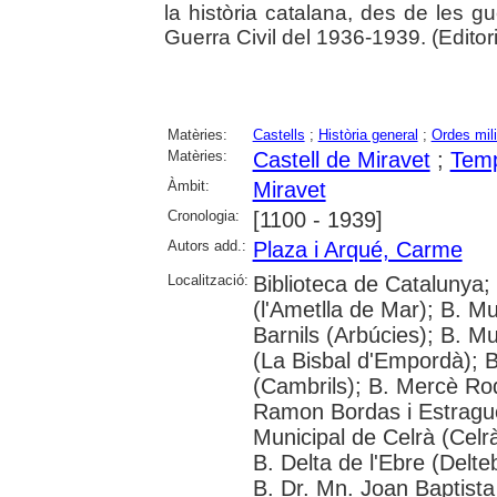
la història catalana, des de les gu
Guerra Civil del 1936-1939. (Editori
Matèries:
Castells
;
Història general
;
Ordes mili
Matèries:
Castell de Miravet
;
Temp
Àmbit:
Miravet
Cronologia:
[1100 - 1939]
Autors add.:
Plaza i Arqué, Carme
Localització:
Biblioteca de Catalunya; 
(l'Ametlla de Mar); B. Mu
Barnils (Arbúcies); B. Mu
(La Bisbal d'Empordà); B
(Cambrils); B. Mercè Rod
Ramon Bordas i Estragué
Municipal de Celrà (Celrà
B. Delta de l'Ebre (Delte
B. Dr. Mn. Joan Baptist