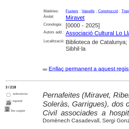
Matèries:
Fusters
;
Vaixells
;
Construcció
;
Tran
Àmbit:
Miravet
Cronologia:
[0000 - 2025]
Autors add.:
Associació Cultural Lo Ll
Localització:
Biblioteca de Catalunya
Sibhil·la
Enllaç permanent a aquest regis
3 / 218
Pernafeites (Miravet, Riber
seleccionar
imprimir
Soleràs, Garrigues), dos 
Civil associades a hospit
Text complet
Domènech Casadevall, Sergi Gonzá