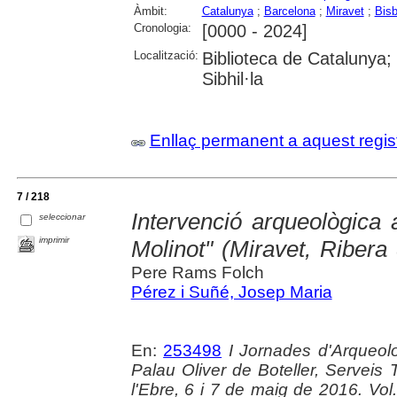
Àmbit:
Catalunya
;
Barcelona
;
Miravet
;
Bisb
Cronologia:
[0000 - 2024]
Localització:
Biblioteca de Catalunya
Sibhil·la
Enllaç permanent a aquest regis
7 / 218
Intervenció arqueològica 
seleccionar
imprimir
Molinot" (Miravet, Ribera
Pere Rams Folch
Pérez i Suñé, Josep Maria
En:
253498
I Jornades d'Arqueolo
Palau Oliver de Boteller, Serveis T
l'Ebre, 6 i 7 de maig de 2016. Vol. 