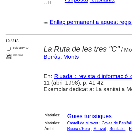
add.:
Enllaç permanent a aquest regis
10 / 218
La Ruta de les tres "C"
seleccionar
/ Mo
imprimir
Borràs, Monts
En:
Riuada : revista d'informació c
11 (abril 1998), p. 41-42
Exemplar dedicat a: La sanitat a M
Matèries:
Guies turístiques
Matèries:
Castell de Miravet
;
Coves de Benifall
Àmbit:
Ribera d'Ebre
;
Miravet
;
Benifallet
;
P