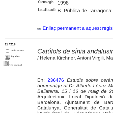
Cronologia:
1998
Localització:
B. Pública de Tarragona
Enllaç permanent a aquest regis
11 / 218
Catúfols de sínia andalusin
seleccionar
imprimir
/ Helena Kirchner, Antoni Virgili, M
Text complet
En:
236476
Estudis sobre ceràmi
homenatge al Dr. Alberto López Mu
Bellaterra, 15 i 16 de maig de 
Arquitectònic Local Diputació 
Barcelona, Ajuntament de Bar
Catalunya, Generalitat de Cata