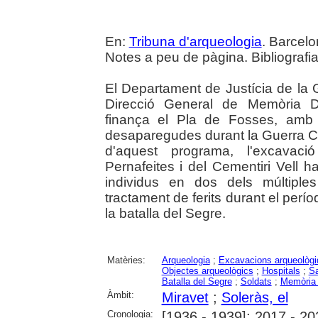
En:
Tribuna d'arqueologia
. Barcelo
Notes a peu de pàgina. Bibliografia
El Departament de Justícia de la G
Direcció General de Memòria De
finança el Pla de Fosses, amb l
desaparegudes durant la Guerra Civi
d'aquest programa, l'excavac
Pernafeites i del Cementiri Vell 
individus en dos dels múltiple
tractament de ferits durant el períod
la batalla del Segre.
Matèries:
Arqueologia
;
Excavacions arqueològ
Objectes arqueològics
;
Hospitals
;
Sa
Batalla del Segre
;
Soldats
;
Memòria 
Àmbit:
Miravet
;
Soleràs, el
Cronologia:
[1936 - 1939]; 2017 - 20