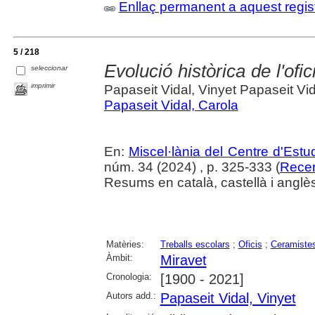
Enllaç permanent a aquest regis
5 / 218
Evolució històrica de l'ofi
seleccionar
imprimir
Papaseit Vidal, Vinyet Papaseit Vid
Papaseit Vidal, Carola
En:
Miscel·lània del Centre d'Est
núm. 34 (2024) , p. 325-333 (
Recer
Resums en català, castellà i anglè
Matèries:
Treballs escolars
;
Oficis
;
Ceramiste
Àmbit:
Miravet
Cronologia:
[1900 - 2021]
Autors add.:
Papaseit Vidal, Vinyet