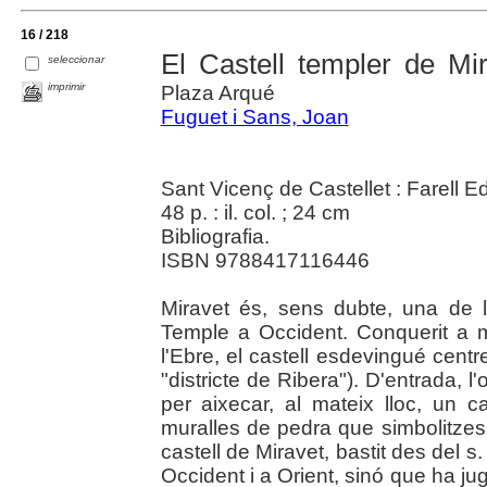
16 / 218
El Castell templer de Mi
seleccionar
imprimir
Plaza Arqué
Fuguet i Sans, Joan
Sant Vicenç de Castellet : Farell E
48 p. : il. col. ; 24 cm
Bibliografia.
ISBN 9788417116446
Miravet és, sens dubte, una de le
Temple a Occident. Conquerit a mit
l'Ebre, el castell esdevingué centre
"districte de Ribera"). D'entrada, l
per aixecar, al mateix lloc, un c
muralles de pedra que simbolitzes
castell de Miravet, bastit des del 
Occident i a Orient, sinó que ha jug