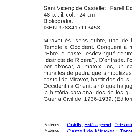
Sant Vicenç de Castellet : Farell E
48 p. : il. col. ; 24 cm
Bibliografia.
ISBN 9788417116453
Miravet és, sens dubte, una de le
Temple a Occident. Conquerit a mit
l'Ebre, el castell esdevingué centre
"districte de Ribera"). D'entrada, l
per aixecar, al mateix lloc, un c
muralles de pedra que simbolitzes
castell de Miravet, bastit des del 
Occident i a Orient, sinó que ha jug
la història catalana, des de les gu
Guerra Civil del 1936-1939. (Editori
Matèries:
Castells
;
Història general
;
Ordes mili
Matèries:
Castell de Miravet
;
Temp