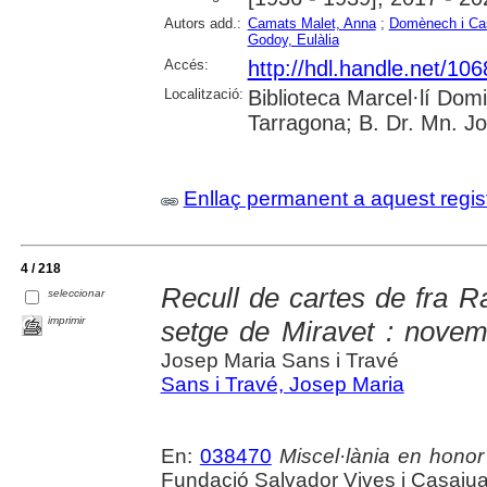
Autors add.:
Camats Malet, Anna
;
Domènech i Ca
Godoy, Eulàlia
Accés:
http://hdl.handle.net/10
Localització:
Biblioteca Marcel·lí Dom
Tarragona; B. Dr. Mn. J
Enllaç permanent a aquest regis
4 / 218
Recull de cartes de fra 
seleccionar
imprimir
setge de Miravet : nove
Josep Maria Sans i Travé
Sans i Travé, Josep Maria
En:
038470
Miscel·lània en honor
Fundació Salvador Vives i Casajua