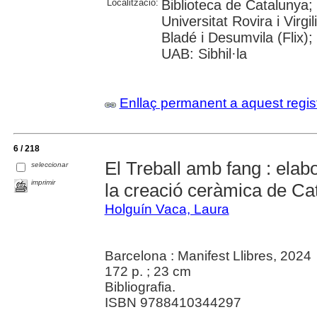
Localització:
Biblioteca de Catalunya;
Universitat Rovira i Virgi
Bladé i Desumvila (Flix)
UAB: Sibhil·la
Enllaç permanent a aquest regis
6 / 218
El Treball amb fang : elabo
seleccionar
imprimir
la creació ceràmica de Ca
Holguín Vaca, Laura
Barcelona : Manifest Llibres, 2024
172 p. ; 23 cm
Bibliografia.
ISBN 9788410344297