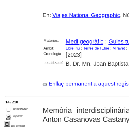
En:
Viajes National Geographic
, N
Matèries:
Medi geogràfic
;
Guies tu
Àmbit:
Ebre, riu
;
Terres de l'Ebre
;
Miravet
;
Cronologia:
[2023]
Localització:
B. Dr. Mn. Joan Baptis
Enllaç permanent a aquest regis
14 / 218
Memòria interdisciplinàri
seleccionar
imprimir
Anton Casanovas Castan
Text complet