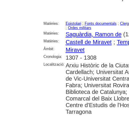
Matèries:
Epistolari
;
Fonts documentals
;
Cler
;
Ordes militars
Matèries:
Saguàrdia, Ramon de
(1
Matèries:
Castell de Miravet
;
Temp
Àmbit:
Miravet
Cronologia:
1307 - 1308
Localització:
Arxiu Històric de la Ciut
Cardellach; Universitat 
de Vic-Universitat Centr
Fabra; Universitat Rovira 
Biblioteca de Catalunya;
Comarcal del Baix Llobre
Centre d'Estudis de l'Hos
Tarragona