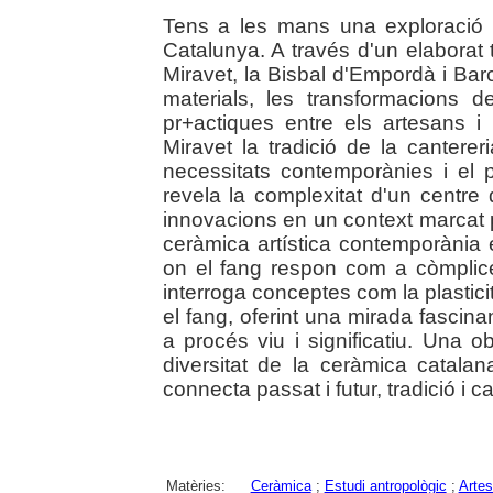
Tens a les mans una exploració 
Catalunya. A través d'un elaborat t
Miravet, la Bisbal d'Empordà i Bar
materials, les transformacions d
pr+actiques entre els artesans i
Miravet la tradició de la cantere
necessitats contemporànies i el pa
revela la complexitat d'un centre
innovacions en un context marcat pe
ceràmica artística contemporània 
on el fang respon com a còmplice 
interroga conceptes com la plasticita
el fang, oferint una mirada fascina
a procés viu i significatiu. Una o
diversitat de la ceràmica catala
connecta passat i futur, tradició i can
Matèries:
Ceràmica
;
Estudi antropològic
;
Artes