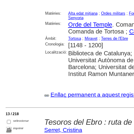
Matèries:
Alta edat mitjana
;
Ordes militars
;
Fo
Senyoria
Matèries:
Orde del Temple
. Coman
Comanda de Tortosa ;
C
Àmbit:
Tortosa
;
Miravet
;
Terres de l'Ebre
Cronologia:
[1148 - 1200]
Localització:
Biblioteca de Catalunya;
Universitat Autònoma de 
Barcelona; Universitat d
Institut Ramon Muntane
Enllaç permanent a aquest regis
13 / 218
Tesoros del Ebro : ruta de
seleccionar
imprimir
Serret, Cristina