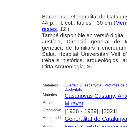
Barcelona : Generalitat de Catalun
44 p. : il. col., taules ; 30 cm (
Memò
restes
, 12 )
També disponible en versió digital.
Justícia, Direcció general de 
genètica de familiars i encreua
Salut, Hospital Universitari Vall
treballs històrics, arqueològics, a
Iltirta Arqueologia, SL.
Matèries:
Guerra civil espanyola
;
Víctimes de 
d'activitats
Matèries:
Casanovas Castany, Ant
Àmbit:
Miravet
Cronologia:
[1936 - 1939]; [2021]
Autors add.:
Generalitat de Cataluny
Accés: