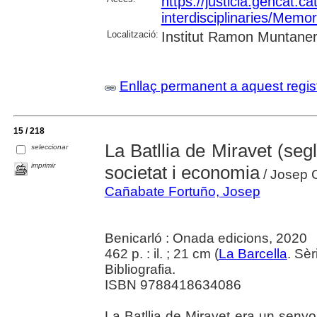
https://justicia.gencat
interdisciplinaries/Me
Localització:
Institut Ramon Muntane
Enllaç permanent a aquest regis
15 / 218
La Batllia de Miravet (segl
seleccionar
imprimir
societat i economia
/ Josep 
Cañabate Fortuño, Josep
Benicarló : Onada edicions, 2020
462 p. : il. ; 21 cm (
La Barcella
. Sèr
Bibliografia.
ISBN 9788418634086
La Batllia de Miravet era un senyor