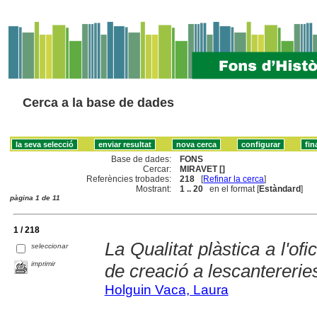
Cerca a la base de dades
Base de dades:
FONS
Cercar:
MIRAVET []
Referències trobades:
218
[
Refinar la cerca
]
Mostrant:
1 .. 20
en el format [
Estàndard
]
pàgina 1 de 11
1 / 218
La Qualitat plàstica a l'ofi
seleccionar
imprimir
de creació a lescantererie
Holguin Vaca, Laura