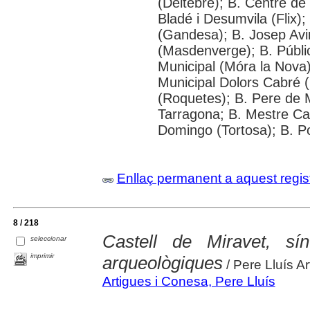
(Deltebre); B. Centre de 
Bladé i Desumvila (Flix)
(Gandesa); B. Josep Avin
(Masdenverge); B. Públi
Municipal (Móra la Nova);
Municipal Dolors Cabré (
(Roquetes); B. Pere de 
Tarragona; B. Mestre Cabr
Domingo (Tortosa); B. P
Enllaç permanent a aquest regis
8 / 218
Castell de Miravet, sín
seleccionar
imprimir
arqueològiques
/ Pere Lluís A
Artigues i Conesa, Pere Lluís