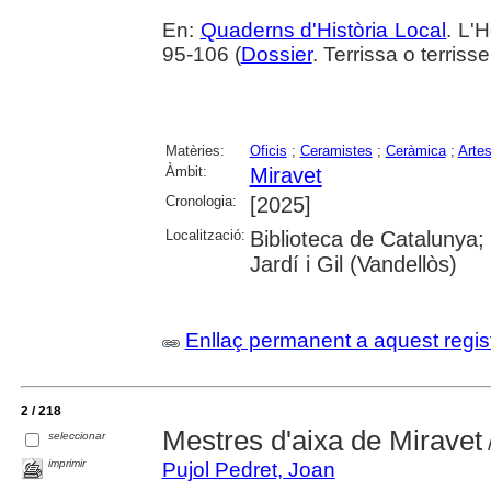
En:
Quaderns d'Història Local
. L'H
95-106 (
Dossier
. Terrissa o terris
Matèries:
Oficis
;
Ceramistes
;
Ceràmica
;
Arte
Àmbit:
Miravet
Cronologia:
[2025]
Localització:
Biblioteca de Catalunya;
Jardí i Gil (Vandellòs)
Enllaç permanent a aquest regis
2 / 218
Mestres d'aixa de Miravet
seleccionar
imprimir
Pujol Pedret, Joan