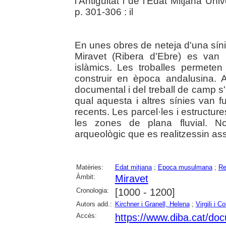
l'Antiguitat i de l'Edat Mitjana U
p. 301-306 : il
En unes obres de neteja d'una sínia
Miravet (Ribera d'Ebre) es van 
islàmics. Les troballes permete
construir en època andalusina. 
documental i del treball de camp s'h
qual aquesta i altres sínies van 
recents. Les parcel·les i estructu
les zones de plana fluvial. N
arqueològic que es realitzessin ass
Matèries:
Edat mitjana
;
Epoca musulmana
;
Re
Àmbit:
Miravet
Cronologia:
[1000 - 1200]
Autors add.:
Kirchner i Granell, Helena
;
Virgili i C
Accés:
https://www.diba.cat