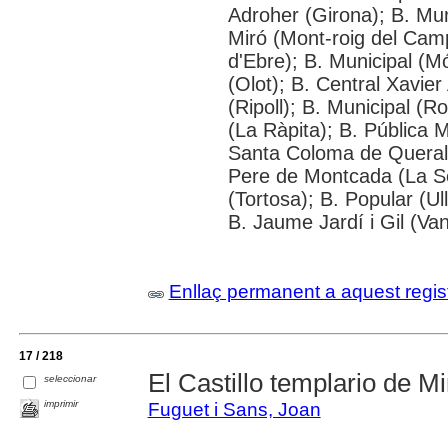
Adroher (Girona); B. Mun
Miró (Mont-roig del Cam
d'Ebre); B. Municipal (M
(Olot); B. Central Xavi
(Ripoll); B. Municipal (
(La Ràpita); B. Pública 
Santa Coloma de Queralt
Pere de Montcada (La Sè
(Tortosa); B. Popular (Ul
B. Jaume Jardí i Gil (Van
Enllaç permanent a aquest regis
17 / 218
El Castillo templario de Mi
seleccionar
imprimir
Fuguet i Sans, Joan