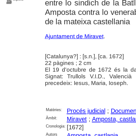
entre lo sindich de la Bat
Amposta contra lo venera
de la mateixa castellania
Ajuntament de Miravet
.
[Catalunya?] : [s.n.], [ca. 1672]
22 pàgines ; 2 cm
El 19 d'octubre de 1672 és la d
Signat: Trullols V.I.D., Valencià
precedeix: Iesus, Maria, Ioseph.
Matèries:
Procés judicial
;
Document
Àmbit:
Miravet
;
Amposta, castla
Cronologia:
[1672]
Autors
Amposta, castlania