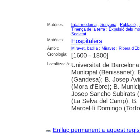
Matèries:
Edat moderna
;
Senyoria
;
Població
;
Tinença de la terra
;
Expulsió dels mo
Societat
Matèries:
Hospitalers
Àmbit:
Miravet, batllia
;
Miravet
;
Ribera d'Eb
Cronologia:
[1600 - 1800]
Localització:
Universitat de Barcelona; 
Municipal (Benissanet);
(Gandesa); B. Josep Avi
(Mora d'Ebre); B. Munici
Josep Sancho Subirats (
(La Selva del Camp); B. 
Marcel·lí Domingo (Tortos
Enllaç permanent a aquest regis