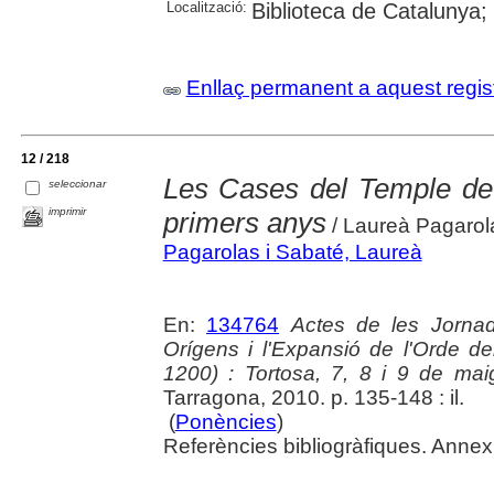
Localització:
Biblioteca de Catalunya; 
Enllaç permanent a aquest regis
12 / 218
Les Cases del Temple de T
seleccionar
imprimir
primers anys
/ Laureà Pagarol
Pagarolas i Sabaté, Laureà
En:
134764
Actes de les Jornad
Orígens i l'Expansió de l'Orde d
1200) : Tortosa, 7, 8 i 9 de ma
Tarragona, 2010. p. 135-148 : il.
(
Ponències
)
Referències bibliogràfiques. Annex