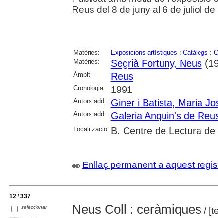
Reus del 8 de juny al 6 de juliol de
Matèries:
Exposicions artístiques
;
Catàlegs
;
C
Matèries:
Segrià Fortuny, Neus
(19
Àmbit:
Reus
Cronologia:
1991
Autors add.:
Giner i Batista, Maria J
Autors add.:
Galeria Anquin's de Reu
Localització:
B. Centre de Lectura de
Enllaç permanent a aquest regis
12 / 337
Neus Coll : ceràmiques
seleccionar
/ [