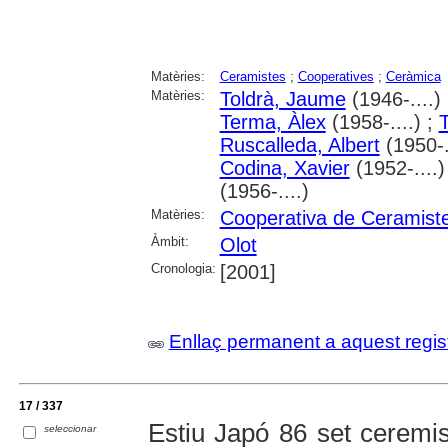
Matèries:
Ceramistes
;
Cooperatives
;
Ceràmica
Matèries:
Toldrà, Jaume
(1946-....)
Terma, Àlex
(1958-....) ;
Ruscalleda, Albert
(1950-.
Codina, Xavier
(1952-....)
(1956-....)
Matèries:
Cooperativa de Ceramiste
Àmbit:
Olot
Cronologia:
[2001]
Enllaç permanent a aquest regis
17 / 337
Estiu Japó 86 set ceremi
seleccionar