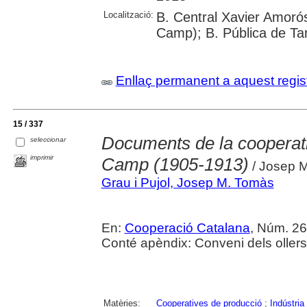
Localització:
B. Central Xavier Amorós
Camp); B. Pública de Ta
Enllaç permanent a aquest regis
15 / 337
Documents de la cooperativ
seleccionar
imprimir
Camp (1905-1913)
/ Josep M
Grau i Pujol, Josep M. Tomàs
En:
Cooperació Catalana
, Núm. 26
Conté apèndix: Conveni dels ollers
Matèries:
Cooperatives de producció
;
Indústria