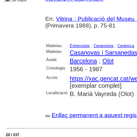
Text complet
En:
Vitrina : Publicació del Museu
(Primavera 1988), p. 75-81
Matèries:
Entrevistes
;
Ceramistes
;
Ceràmica
Matèries:
Casanovas i Sarsanedas
Àmbit:
Barcelona
;
Olot
Cronologia:
1956 - 1987
Accés:
https://xac.gencat.cat/
[exemplar complet]
Localització:
B. Marià Vayreda (Olot)
Enllaç permanent a aquest regis
20 / 337