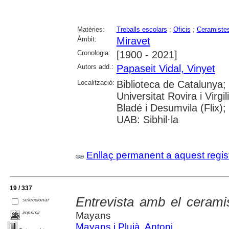
Matèries:
Treballs escolars
;
Oficis
;
Ceramiste
Àmbit:
Miravet
Cronologia:
[1900 - 2021]
Autors add.:
Papaseit Vidal, Vinyet
Localització:
Biblioteca de Catalunya;
Universitat Rovira i Virgi
Bladé i Desumvila (Flix)
UAB: Sibhil·la
Enllaç permanent a aquest regis
19 / 337
Entrevista amb el ceram
seleccionar
imprimir
Mayans
Mayans i Plujà, Antoni