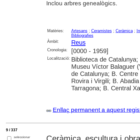
Inclou arbres genealògics.
Matèries:
Artesans
;
Ceramistes
;
Ceràmica
;
I
Bibliografies
Àmbit:
Reus
Cronologia:
[0000 - 1959]
Localització:
Biblioteca de Catalunya;
Museu Víctor Balaguer (V
de Catalunya; B. Centre 
Rovira i Virgili; B. Abad
Tarragona; B. Central X
Enllaç permanent a aquest regis
9 / 337
Ceràmica, escultura i obra 
seleccionar