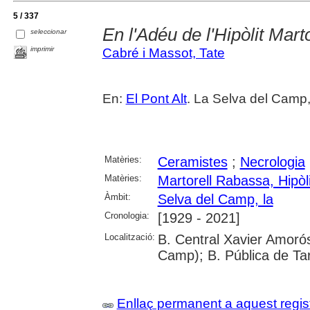
5 / 337
En l'Adéu de l'Hipòlit Mart
seleccionar
imprimir
Cabré i Massot, Tate
En:
El Pont Alt
. La Selva del Camp,
Matèries:
Ceramistes
;
Necrologia
Matèries:
Martorell Rabassa, Hipòli
Àmbit:
Selva del Camp, la
Cronologia:
[1929 - 2021]
Localització:
B. Central Xavier Amorós
Camp); B. Pública de Ta
Enllaç permanent a aquest regis