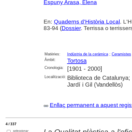
Espuny Arasa, Elena
En:
Quaderns d'Història Local
. L'H
83-94 (
Dossier
. Terrissa o terriss
Matèries:
Indústria de la ceràmica
;
Ceramistes
Àmbit:
Tortosa
Cronologia:
[1901 - 2000]
Localització:
Biblioteca de Catalunya;
Jardí i Gil (Vandellòs)
Enllaç permanent a aquest regis
4 / 337
seleccionar