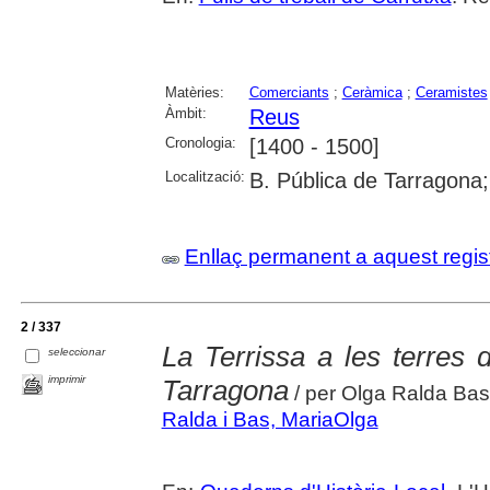
Matèries:
Comerciants
;
Ceràmica
;
Ceramistes
Àmbit:
Reus
Cronologia:
[1400 - 1500]
Localització:
B. Pública de Tarragona
Enllaç permanent a aquest regis
2 / 337
La Terrissa a les terres 
seleccionar
imprimir
Tarragona
/ per Olga Ralda Bas
Ralda i Bas, MariaOlga