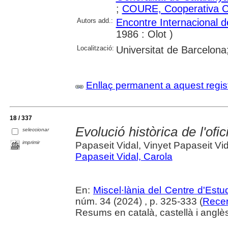
;
COURE, Cooperativa Ce
Autors add.:
Encontre Internacional
1986 : Olot )
Localització:
Universitat de Barcelona; 
Enllaç permanent a aquest regis
18 / 337
Evolució històrica de l'ofi
seleccionar
imprimir
Papaseit Vidal, Vinyet Papaseit Vid
Papaseit Vidal, Carola
En:
Miscel·lània del Centre d'Est
núm. 34 (2024) , p. 325-333 (
Recer
Resums en català, castellà i anglè