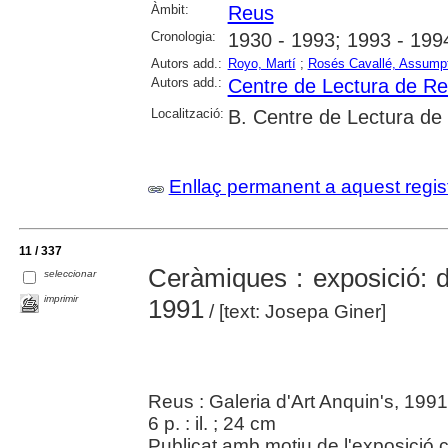
Àmbit:
Reus
Cronologia:
1930 - 1993; 1993 - 199
Autors add.:
Royo, Martí
;
Rosés Cavallé, Assump
Autors add.:
Centre de Lectura de R
Localització:
B. Centre de Lectura de
Enllaç permanent a aquest regis
11 / 337
Ceràmiques : exposició: de
seleccionar
imprimir
1991
/ [text: Josepa Giner]
Reus : Galeria d'Art Anquin's, 1991
6 p. : il. ; 24 cm
Publicat amb motiu de l'exposició c