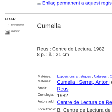
Enllaç permanent a aquest regis
13 / 337
Cumella
seleccionar
imprimir
Reus : Centre de Lectura, 1982
8 p. : il. ; 21 cm
Matèries:
Exposicions artístiques
;
Catàlegs
;
C
Matèries:
Cumella i Serret, Antoni
Àmbit:
Reus
Cronologia:
1982
Autors add.:
Centre de Lectura de R
Localització:
B. Centre de Lectura de