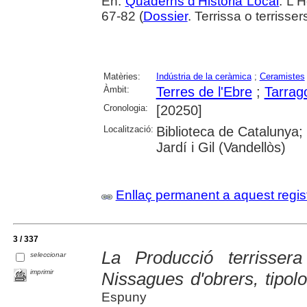
En:
Quaderns d'Història Local
. L'H
67-82 (
Dossier
. Terrissa o terriss
Matèries:
Indústria de la ceràmica
;
Ceramistes
Àmbit:
Terres de l'Ebre
;
Tarrag
Cronologia:
[20250]
Localització:
Biblioteca de Catalunya;
Jardí i Gil (Vandellòs)
Enllaç permanent a aquest regis
3 / 337
La Producció terrisser
seleccionar
imprimir
Nissagues d'obrers, tipolo
Espuny