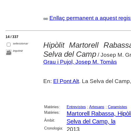
Enllaç permanent a aquest regis
14 / 337
Hipòlit Martorell Rabass
seleccionar
imprimir
Selva del Camp
/ Josep M. Gr
Grau i Pujol, Josep M. Tomàs
En:
El Pont Alt
. La Selva del Camp,
Matèries:
Entrevistes
;
Artesans
;
Ceramistes
Matèries:
Martorell Rabassa, Hipòli
Àmbit:
Selva del Camp, la
Cronologia:
2013