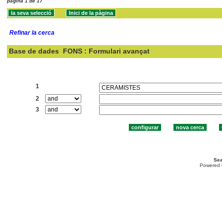
pàgina 1 de 17
Refinar la cerca
Base de dades
FONS : Formulari avançat
Cercar:
1
2
3
Sea
Powered