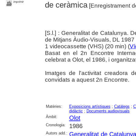
imprimir
de ceràmica
[Enregistrament d
[S.l.] : Generalitat de Catalunya
de Mitjans Àudio-Visuals, DL 1987
1 videocassette (VHS) (20 min) (
Ví
Basat en el 2n Encontre Intern
celebrat a Olot, el 1986, i organit
Imatges de l'activitat creadora 
convidats a aquest 2n Encontre.
Matèries:
Exposicions artístiques
;
Catàlegs
;
C
didàctic
;
Documents audiovisuals
Àmbit:
Olot
Cronologia:
1986
Autors add.:
Generalitat de Cataluny