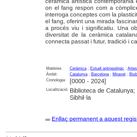
ceràmica artística contemporània 
on el fang respon com a còmplice 
interroga conceptes com la plasticita
el fang, oferint una mirada fascina
a procés viu i significatiu. Una o
diversitat de la ceràmica catala
connecta passat i futur, tradició i can
Matèries:
Ceràmica
;
Estudi antropològic
;
Artes
Àmbit:
Catalunya
;
Barcelona
;
Miravet
;
Bisb
Cronologia:
[0000 - 2024]
Localització:
Biblioteca de Catalunya
Sibhil·la
Enllaç permanent a aquest regis