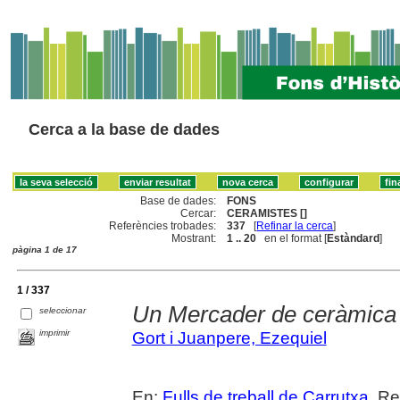
Cerca a la base de dades
Base de dades:
FONS
Cercar:
CERAMISTES []
Referències trobades:
337
[
Refinar la cerca
]
Mostrant:
1 .. 20
en el format [
Estàndard
]
pàgina 1 de 17
1 / 337
Un Mercader de ceràmica 
seleccionar
imprimir
Gort i Juanpere, Ezequiel
En:
Fulls de treball de Carrutxa
. Re