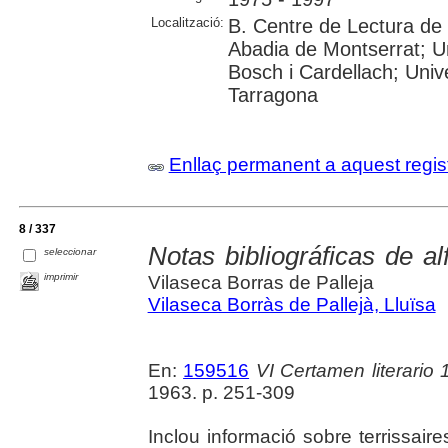
Localització:
B. Centre de Lectura de 
Abadia de Montserrat; U
Bosch i Cardellach; Univer
Tarragona
Enllaç permanent a aquest regis
8 / 337
Notas bibliográficas de a
seleccionar
imprimir
Vilaseca Borras de Palleja
Vilaseca Borràs de Pallejà, Lluïsa
En:
159516
VI Certamen literario 1
1963. p. 251-309
Inclou informació sobre terrissaires,