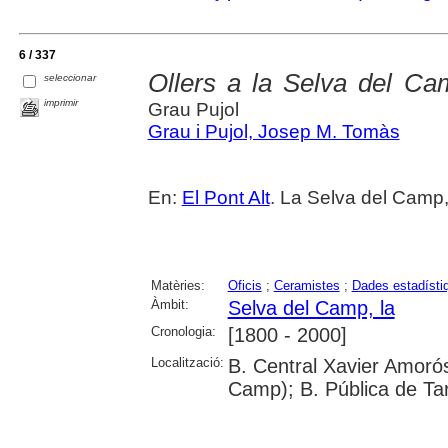
6 / 337
Ollers a la Selva del Ca
seleccionar
imprimir
Grau Pujol
Grau i Pujol, Josep M. Tomàs
En:
El Pont Alt
. La Selva del Camp,
Matèries:
Oficis
;
Ceramistes
;
Dades estadísti
Àmbit:
Selva del Camp, la
Cronologia:
[1800 - 2000]
Localització:
B. Central Xavier Amorós
Camp); B. Pública de Ta