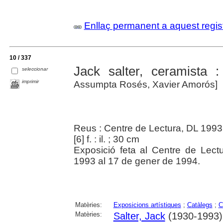
Enllaç permanent a aquest regis
10 / 337
Jack salter, ceramista 
seleccionar
imprimir
Assumpta Rosés, Xavier Amorós]
Reus : Centre de Lectura, DL 1993
[6] f. : il. ; 30 cm
Exposició feta al Centre de Le
1993 al 17 de gener de 1994.
Matèries:
Exposicions artístiques
;
Catàlegs
;
C
Matèries:
Salter, Jack
(1930-1993)