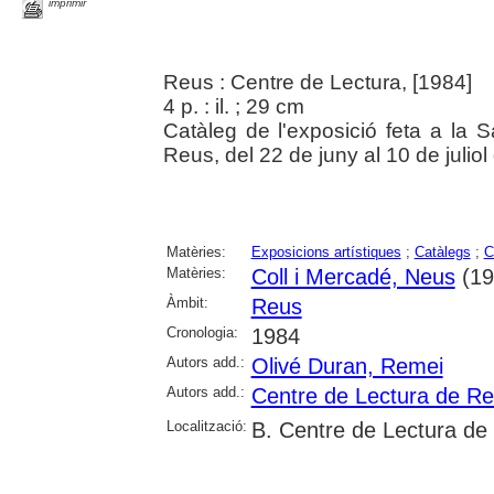
imprimir
Reus : Centre de Lectura, [1984]
4 p. : il. ; 29 cm
Catàleg de l'exposició feta a la 
Reus, del 22 de juny al 10 de juliol
Matèries:
Exposicions artístiques
;
Catàlegs
;
C
Matèries:
Coll i Mercadé, Neus
(195
Àmbit:
Reus
Cronologia:
1984
Autors add.:
Olivé Duran, Remei
Autors add.:
Centre de Lectura de R
Localització:
B. Centre de Lectura de