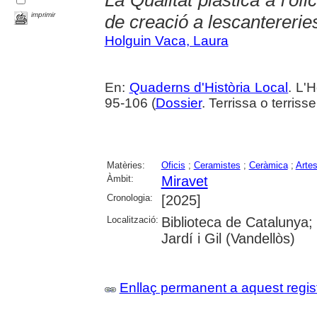
La Qualitat plàstica a l'ofi
imprimir
de creació a lescantererie
Holguin Vaca, Laura
En:
Quaderns d'Història Local
. L'H
95-106 (
Dossier
. Terrissa o terris
Matèries:
Oficis
;
Ceramistes
;
Ceràmica
;
Arte
Àmbit:
Miravet
Cronologia:
[2025]
Localització:
Biblioteca de Catalunya;
Jardí i Gil (Vandellòs)
Enllaç permanent a aquest regis