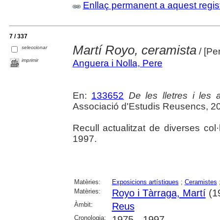
Enllaç permanent a aquest regis
7 / 337
Martí Royo, ceramista
seleccionar
/ [Pe
imprimir
Anguera i Nolla, Pere
En:
133652
De les lletres i les a
Associació d'Estudis Reusencs, 2
Recull actualitzat de diverses col
1997.
Matèries:
Exposicions artístiques
;
Ceramistes
Matèries:
Royo i Tàrraga, Martí
(1
Àmbit:
Reus
Cronologia:
1975 - 1997