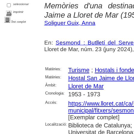
Memòries d'una destinac
seleccionar
imprimir
Jaime a Lloret de Mar (19
Soliguer Guix, Anna
Text complet
En:
Sesmond : Butlletí del Serve
Lloret de Mar, núm. 23 (juny 2024), p
Matèries:
Turisme
;
Hostals i fond
Matèries:
Hostal San Jaime de Llo
Àmbit:
Lloret de Mar
Cronologia:
1953 - 1973
Accés:
https://www.lloret.cat/ca
municipal/fitxers/sesmon
[Exemplar complet]
Localització:
Biblioteca de Catalunya;
Universitat de Barcelona;