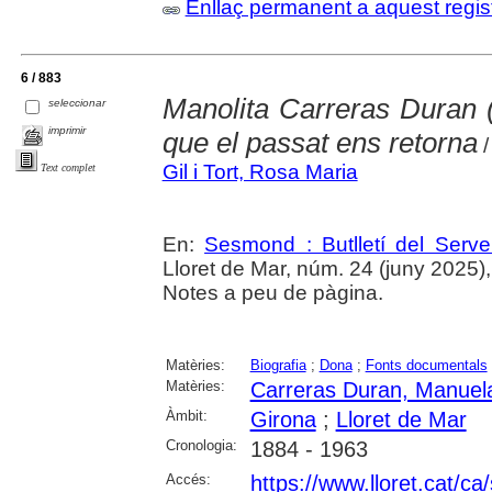
Enllaç permanent a aquest regis
6 / 883
Manolita Carreras Duran 
seleccionar
imprimir
que el passat ens retorna
/
Gil i Tort, Rosa Maria
Text complet
En:
Sesmond : Butlletí del Serve
Lloret de Mar, núm. 24 (juny 2025), p
Notes a peu de pàgina.
Matèries:
Biografia
;
Dona
;
Fonts documentals
Matèries:
Carreras Duran, Manuel
Àmbit:
Girona
;
Lloret de Mar
Cronologia:
1884 - 1963
Accés:
https://www.lloret.cat/ca