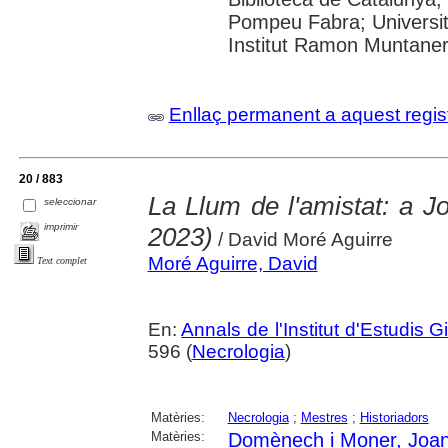
Pompeu Fabra; Universita
Institut Ramon Muntane
Enllaç permanent a aquest regis
20 / 883
La Llum de l'amistat: a
seleccionar
imprimir
2023)
/ David Moré Aguirre
Moré Aguirre, David
Text complet
En:
Annals de l'Institut d'Estudis G
596 (
Necrologia
)
Matèries:
Necrologia
;
Mestres
;
Historiadors
Matèries:
Domènech i Moner, Joa