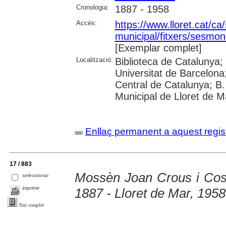
Cronologia:
1887 - 1958
Accés:
https://www.lloret.cat/ca
municipal/fitxers/sesmon
[Exemplar complet]
Localització:
Biblioteca de Catalunya;
Universitat de Barcelona;
Central de Catalunya; B.
Municipal de Lloret de M
Enllaç permanent a aquest regis
17 / 883
Mossèn Joan Crous i Cost
seleccionar
imprimir
1887 - Lloret de Mar, 1958
Text complet