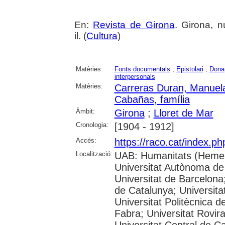
En:
Revista de Girona
. Girona, n
il. (
Cultura
)
Matèries:
Fonts documentals
;
Epistolari
;
Dona
interpersonals
Matèries:
Carreras Duran, Manuel
Cabañas, família
Àmbit:
Girona
;
Lloret de Mar
Cronologia:
[1904 - 1912]
Accés:
https://raco.cat/index.p
Localització:
UAB: Humanitats (Hemer
Universitat Autònoma de
Universitat de Barcelona;
de Catalunya; Universitat
Universitat Politècnica 
Fabra; Universitat Rovira 
Universitat Central de C