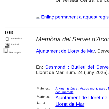
Enllaç permanent a aquest regis
2 / 883
Memòria del Servei d'Arxi
seleccionar
imprimir
Ajuntament de Lloret de Mar
. Serve
Text complet
En:
Sesmond : Butlletí del Serve
Lloret de Mar, núm. 24 (juny 2025), p
Matèries:
Arxius històrics
;
Arxius municipals
;
documentals
Matèries:
Ajuntament de Lloret de
Àmbit:
Lloret de Mar