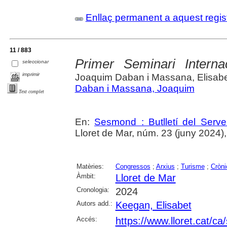
Enllaç permanent a aquest regis
11 / 883
Primer Seminari Interna
seleccionar
imprimir
Joaquim Daban i Massana, Elisab
Daban i Massana, Joaquim
Text complet
En:
Sesmond : Butlletí del Serve
Lloret de Mar, núm. 23 (juny 2024), p
Matèries:
Congressos
;
Arxius
;
Turisme
;
Cròni
Àmbit:
Lloret de Mar
Cronologia:
2024
Autors add.:
Keegan, Elisabet
Accés:
https://www.lloret.cat/ca