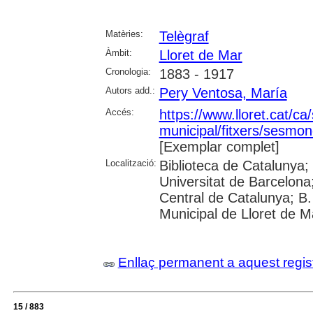
Matèries:
Telègraf
Àmbit:
Lloret de Mar
Cronologia:
1883 - 1917
Autors add.:
Pery Ventosa, María
Accés:
https://www.lloret.cat/ca
municipal/fitxers/sesmon
[Exemplar complet]
Localització:
Biblioteca de Catalunya;
Universitat de Barcelona;
Central de Catalunya; B.
Municipal de Lloret de M
Enllaç permanent a aquest regis
15 / 883