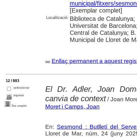
municipal/fitxers/sesmon
[Exemplar complet]
Localització:
Biblioteca de Catalunya;
Universitat de Barcelona;
Central de Catalunya; B.
Municipal de Lloret de M
Enllaç permanent a aquest regis
12 / 883
El Dr. Adler, Joan Dom
seleccionar
imprimir
canvia de context
/ Joan Mor
Moret i Camps, Joan
Text complet
En:
Sesmond : Butlletí del Serve
Lloret de Mar, núm. 24 (juny 2025)