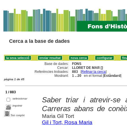
Cerca a la base de dades
Base de dades:
FONS
Cercar:
LLORET DE MAR []
Referències trobades:
883
[
Refinar la cerca
]
Mostrant:
1 .. 20
en el format [
Estàndard
]
pàgina 1 de 45
1 / 883
Saber triar i atrevir-se
seleccionar
imprimir
Carreras abans de conèi
Maria Gil Tort
Text complet
Gil i Tort, Rosa Maria