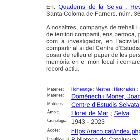
En:
Quaderns de la Selva : Revi
Santa Coloma de Farners, núm. 36 (2
A nosaltres, companys de treball i 
de territori compartit, ens pertoca,
com a investigador, en l'activi
compartir al si del Centre d'Estudis 
posar de relleu el paper de les pe
memòria en el món local i comarc
record actiu.
Matèries:
Homenatge
;
Mestres
;
Historiadors
;
Matèries:
Domènech i Moner, Joa
Matèries:
Centre d'Estudis Selvat
Àmbit:
Lloret de Mar
;
Selva
Cronologia:
1943 - 2023
Accés:
https://raco.cat/index.
Localització:
Biblioteca de Catalunya; U