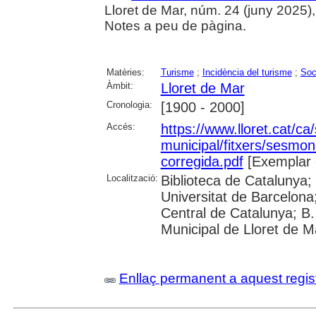
Lloret de Mar, núm. 24 (juny 2025), p
Notes a peu de pàgina.
Matèries:
Turisme
;
Incidència del turisme
;
Soc
Àmbit:
Lloret de Mar
Cronologia:
[1900 - 2000]
Accés:
https://www.lloret.cat/ca
municipal/fitxers/sesmo
corregida.pdf
[Exemplar 
Localització:
Biblioteca de Catalunya;
Universitat de Barcelona;
Central de Catalunya; B.
Municipal de Lloret de M
Enllaç permanent a aquest regis