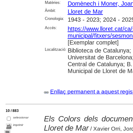
Matèries:
Domènech i Moner, Joa
Àmbit:
Lloret de Mar
Cronologia:
1943 - 2023; 2024 - 202
Accés:
https://www.lloret.cat/ca
municipal/fitxers/sesmon
[Exemplar complet]
Localització:
Biblioteca de Catalunya;
Universitat de Barcelona;
Central de Catalunya; B.
Municipal de Lloret de M
Enllaç permanent a aquest regis
10 / 883
Els Colors dels docume
seleccionar
imprimir
Lloret de Mar
/ Xavier Orri, Jor