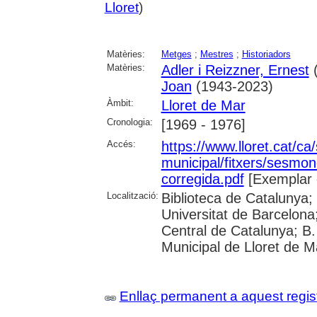
Lloret
)
Matèries:
Metges
;
Mestres
;
Historiadors
Matèries:
Adler i Reizzner, Ernest
(
Joan
(1943-2023)
Àmbit:
Lloret de Mar
Cronologia:
[1969 - 1976]
Accés:
https://www.lloret.cat/ca
municipal/fitxers/sesmo
corregida.pdf
[Exemplar 
Localització:
Biblioteca de Catalunya;
Universitat de Barcelona;
Central de Catalunya; B.
Municipal de Lloret de M
Enllaç permanent a aquest regis