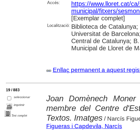
Accés:
https://www.lloret.cat/ca
municipal/fitxers/sesmon
[Exemplar complet]
Localització:
Biblioteca de Catalunya;
Universitat de Barcelona;
Central de Catalunya; B.
Municipal de Lloret de M
Enllaç permanent a aquest regis
19 / 883
Joan Domènech Moner (1
seleccionar
imprimir
membre del Centre d'Estu
Textos. Imatges
Text complet
/ Narcís Figu
Figueras i Capdevila, Narcís