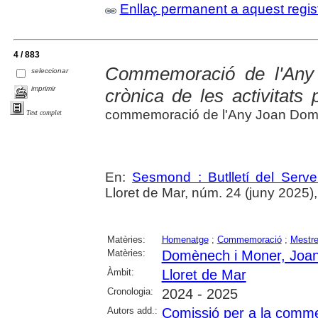
Enllaç permanent a aquest regis
4 / 883
Commemoració de l'Any
seleccionar
imprimir
crònica de les activitats
commemoració de l'Any Joan Dom
Text complet
En:
Sesmond : Butlletí del Serve
Lloret de Mar, núm. 24 (juny 2025), p
Matèries:
Homenatge
;
Commemoració
;
Mestr
Matèries:
Domènech i Moner, Joa
Àmbit:
Lloret de Mar
Cronologia:
2024 - 2025
Autors add.:
Comissió per a la comm