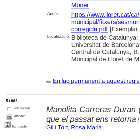
Moner
Accés:
https://www.lloret.cat/ca
municipal/fitxers/sesmo
corregida.pdf
[Exemplar 
Localització:
Biblioteca de Catalunya;
Universitat de Barcelona;
Central de Catalunya; B.
Municipal de Lloret de M
Enllaç permanent a aquest regis
5 / 883
Manolita Carreras Duran 
seleccionar
imprimir
que el passat ens retorna
/
Gil i Tort, Rosa Maria
Text complet