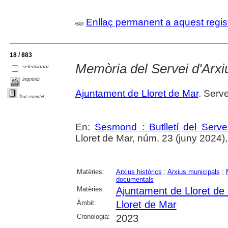
Enllaç permanent a aquest regis
18 / 883
Memòria del Servei d'Arxi
seleccionar
imprimir
Ajuntament de Lloret de Mar
. Serve
Text complet
En:
Sesmond : Butlletí del Serve
Lloret de Mar, núm. 23 (juny 2024), p
Matèries:
Arxius històrics
;
Arxius municipals
;
documentals
Matèries:
Ajuntament de Lloret de
Àmbit:
Lloret de Mar
Cronologia:
2023