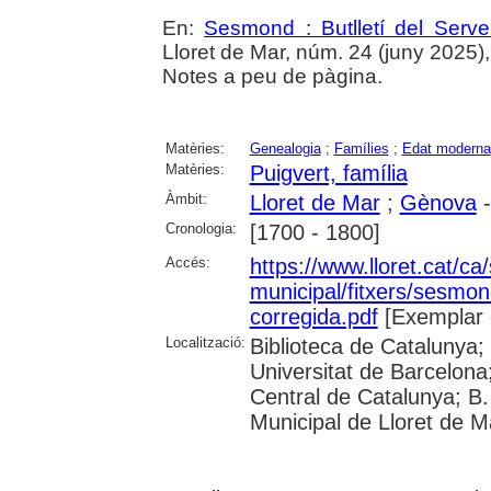
En:
Sesmond : Butlletí del Serve
Lloret de Mar, núm. 24 (juny 2025), p
Notes a peu de pàgina.
Matèries:
Genealogia
;
Famílies
;
Edat moderna
Matèries:
Puigvert, família
Àmbit:
Lloret de Mar
;
Gènova
-
Cronologia:
[1700 - 1800]
Accés:
https://www.lloret.cat/ca
municipal/fitxers/sesmo
corregida.pdf
[Exemplar 
Localització:
Biblioteca de Catalunya;
Universitat de Barcelona;
Central de Catalunya; B.
Municipal de Lloret de M