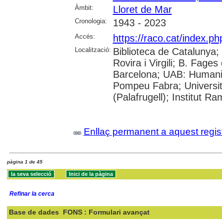
Àmbit:
Lloret de Mar
Cronologia:
1943 - 2023
Accés:
https://raco.cat/index.p
Localització:
Biblioteca de Catalunya; 
Rovira i Virgili; B. Fage
Barcelona; UAB: Humanit
Pompeu Fabra; Universita
(Palafrugell); Institut 
Enllaç permanent a aquest regis
pàgina 1 de 45
Refinar la cerca
Base de dades
FONS : Formulari avançat