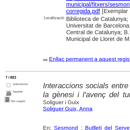
municipal/fitxers/sesmo
corregida.pdf
[Exemplar 
Localització:
Biblioteca de Catalunya;
Universitat de Barcelona;
Central de Catalunya; B.
Municipal de Lloret de M
Enllaç permanent a aquest regis
7 / 883
Interaccions socials entre
seleccionar
imprimir
la gènesi i l'avenç del t
Soliguer i Guix
Text complet
Soliguer Guix, Anna
En:
Sesmond : Butlletí del Serve