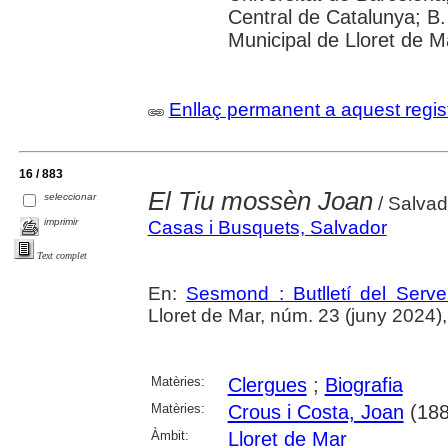
Central de Catalunya; B.
Municipal de Lloret de M
Enllaç permanent a aquest regis
16 / 883
El Tiu mossèn Joan
seleccionar
/ Salvad
imprimir
Casas i Busquets, Salvador
Text complet
En:
Sesmond : Butlletí del Serve
Lloret de Mar, núm. 23 (juny 2024), p
Matèries:
Clergues
;
Biografia
Matèries:
Crous i Costa, Joan
(188
Àmbit:
Lloret de Mar