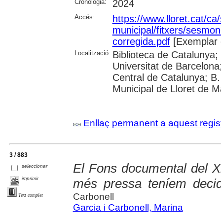
Cronologia:
2024
Accés:
https://www.lloret.cat/ca
municipal/fitxers/sesmo
corregida.pdf
[Exemplar 
Localització:
Biblioteca de Catalunya;
Universitat de Barcelona;
Central de Catalunya; B.
Municipal de Lloret de M
Enllaç permanent a aquest regis
3 / 883
El Fons documental del 
seleccionar
imprimir
més pressa teníem deci
Carbonell
Text complet
Garcia i Carbonell, Marina