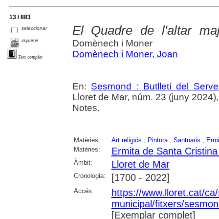
13 / 883
El Quadre de l'altar ma
seleccionar
imprimir
Domènech i Moner
Domènech i Moner, Joan
Text complet
En:
Sesmond : Butlletí del Serve
Lloret de Mar, núm. 23 (juny 2024), p
Notes.
Matèries:
Art religiós
;
Pintura
;
Santuaris
;
Ermi
Matèries:
Ermita de Santa Cristina
Àmbit:
Lloret de Mar
Cronologia:
[1700 - 2022]
Accés:
https://www.lloret.cat/ca
municipal/fitxers/sesmon
[Exemplar complet]