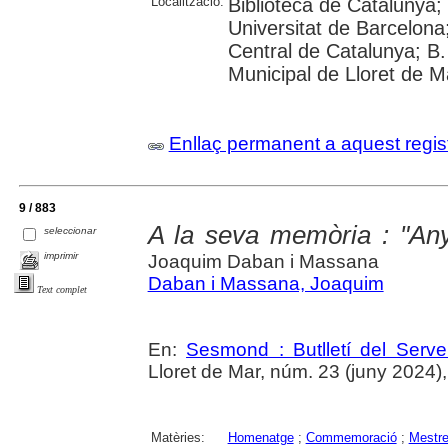
Localització:
Biblioteca de Catalunya;
Universitat de Barcelona;
Central de Catalunya; B.
Municipal de Lloret de M
Enllaç permanent a aquest regis
9 / 883
A la seva memòria : "A
seleccionar
imprimir
Joaquim Daban i Massana
Daban i Massana, Joaquim
Text complet
En:
Sesmond : Butlletí del Serve
Lloret de Mar, núm. 23 (juny 2024), p.
Matèries:
Homenatge
;
Commemoració
;
Mestr