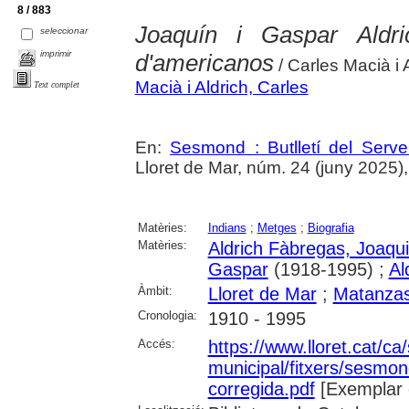
8 / 883
Joaquín i Gaspar Aldr
seleccionar
imprimir
d'americanos
/ Carles Macià i 
Macià i Aldrich, Carles
Text complet
En:
Sesmond : Butlletí del Serve
Lloret de Mar, núm. 24 (juny 2025), p
Matèries:
Indians
;
Metges
;
Biografia
Matèries:
Aldrich Fàbregas, Joaqu
Gaspar
(1918-1995) ;
Al
Àmbit:
Lloret de Mar
;
Matanza
Cronologia:
1910 - 1995
Accés:
https://www.lloret.cat/ca
municipal/fitxers/sesmo
corregida.pdf
[Exemplar 