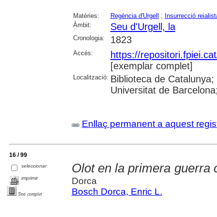
Matèries:
Regència d'Urgell
;
Insurrecció reialist
Àmbit:
Seu d'Urgell, la
Cronologia:
1823
Accés:
https://repositori.fpiei.c
[exemplar complet]
Localització:
Biblioteca de Catalunya
Universitat de Barcelona;
Enllaç permanent a aquest regis
16 / 99
Olot en la primera guerra 
seleccionar
imprimir
Dorca
Bosch Dorca, Enric L.
Text complet