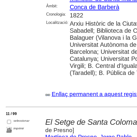
Àmbit:
Conca de Barberà
Cronologia:
1822
Localització:
Arxiu Històric de la Ciut
Sabadell; Biblioteca de 
Balaguer (Vilanova i la G
Universitat Autònoma de 
Barcelona; Universitat de
Catalunya; Universitat P
Virgili; B. Central d'Igua
(Taradell); B. Pública de
Enllaç permanent a aquest regis
11 / 99
El Setge de Santa Coloma
seleccionar
imprimir
de Presno]
Martínez de Presno, Jorge Pablo