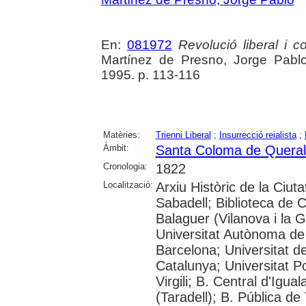
En:
081972
Revolució liberal i c
Martínez de Presno, Jorge Pablo
1995. p. 113-116
Matèries:
Trienni Liberal
;
Insurrecció reialista
;
Àmbit:
Santa Coloma de Queral
Cronologia:
1822
Localització:
Arxiu Històric de la Ciut
Sabadell; Biblioteca de 
Balaguer (Vilanova i la G
Universitat Autònoma de 
Barcelona; Universitat de
Catalunya; Universitat P
Virgili; B. Central d'Igua
(Taradell); B. Pública de