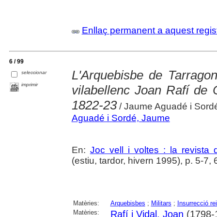
Enllaç permanent a aquest regis
6 / 99
L'Arquebisbe de Tarrago
seleccionar
imprimir
vilabellenc Joan Rafí de C
1822-23
/ Jaume Aguadé i Sord
Aguadé i Sordé, Jaume
En:
Joc vell i voltes : la revista 
(estiu, tardor, hivern 1995), p. 5-7, 
Matèries:
Arquebisbes
;
Militars
;
Insurrecció rei
Matèries:
Rafí i Vidal, Joan
(1798-