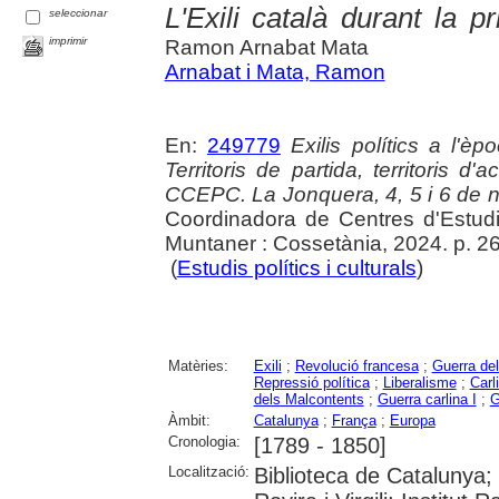
L'Exili català durant la 
seleccionar
imprimir
Ramon Arnabat Mata
Arnabat i Mata, Ramon
En:
249779
Exilis polítics a l'
Territoris de partida, territoris d
CCEPC. La Jonquera, 4, 5 i 6 de
Coordinadora de Centres d'Estudi
Muntaner : Cossetània, 2024. p. 2
(
Estudis polítics i culturals
)
Matèries:
Exili
;
Revolució francesa
;
Guerra de
Repressió política
;
Liberalisme
;
Carl
dels Malcontents
;
Guerra carlina I
;
G
Àmbit:
Catalunya
;
França
;
Europa
Cronologia:
[1789 - 1850]
Localització:
Biblioteca de Catalunya; 