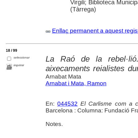
Virgili; Biblioteca Munic
(Tàrrega)
Enllaç permanent a aquest regis
18 / 99
La Raó de la rebel·lió
seleccionar
imprimir
aixecaments reialistes dur
Arnabat Mata
Arnabat i Mata, Ramon
En:
044532
El Carlisme com a co
Barcelona : Columna: Fundació Fra
Notes.