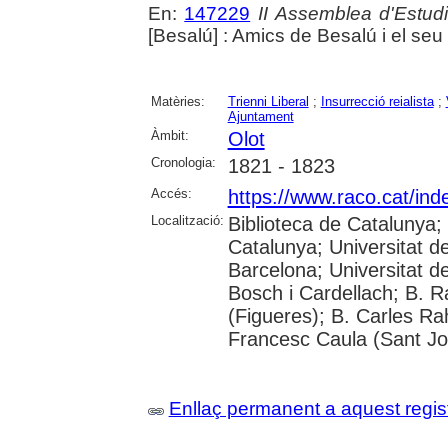
En:
147229
II Assemblea d'Estud
[Besalú] : Amics de Besalú i el se
Matèries:
Trienni Liberal
;
Insurrecció reialista
;
Ajuntament
Àmbit:
Olot
Cronologia:
1821 - 1823
Accés:
https://www.raco.cat/in
Localització:
Biblioteca de Catalunya;
Catalunya; Universitat d
Barcelona; Universitat 
Bosch i Cardellach; B. 
(Figueres); B. Carles Ra
Francesc Caula (Sant Jo
Enllaç permanent a aquest regis