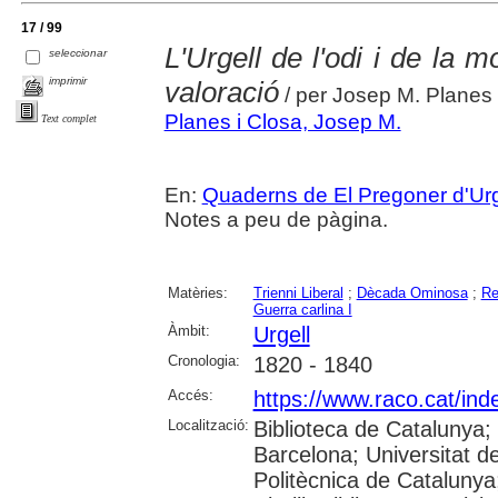
17 / 99
L'Urgell de l'odi i de la 
seleccionar
imprimir
valoració
/ per Josep M. Planes 
Planes i Closa, Josep M.
Text complet
En:
Quaderns de El Pregoner d'Urg
Notes a peu de pàgina.
Matèries:
Trienni Liberal
;
Dècada Ominosa
;
Re
Guerra carlina I
Àmbit:
Urgell
Cronologia:
1820 - 1840
Accés:
https://www.raco.cat/in
Localització:
Biblioteca de Catalunya;
Barcelona; Universitat de
Politècnica de Catalunya