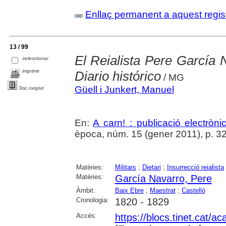
Enllaç permanent a aquest regis
13 / 99
El Reialista Pere García 
seleccionar
imprimir
Diario histórico
/ MG
Güell i Junkert, Manuel
Text complet
En:
A carn! : publicació electrònic
època, núm. 15 (gener 2011), p. 32
Matèries:
Militars
;
Dietari
;
Insurrecció reialista
Matèries:
García Navarro, Pere
Àmbit:
Baix Ebre
;
Maestrat
;
Castelló
Cronologia:
1820 - 1829
Accés:
https://blocs.tinet.cat/