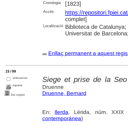
Cronologia:
[1823]
Accés:
https://repositori.fpiei.c
complet]
Localització:
Biblioteca de Catalunya;
Universitat de Barcelona;
Enllaç permanent a aquest regis
15 / 99
Siege et prise de la Seo
seleccionar
imprimir
Druenne
Druenne, Bernard
Text complet
En:
Ilerda
. Lérida, núm. XXIX 
contemporánea
)