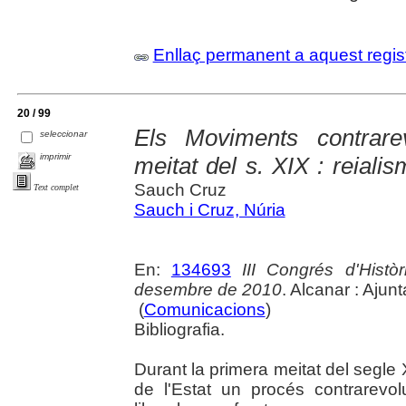
Enllaç permanent a aquest regis
20 / 99
Els Moviments contrare
seleccionar
imprimir
meitat del s. XIX : reiali
Sauch Cruz
Text complet
Sauch i Cruz, Núria
En:
134693
III Congrés d'Histò
desembre de 2010
. Alcanar : Ajun
(
Comunicacions
)
Bibliografia.
Durant la primera meitat del segle 
de l'Estat un procés contrarevol