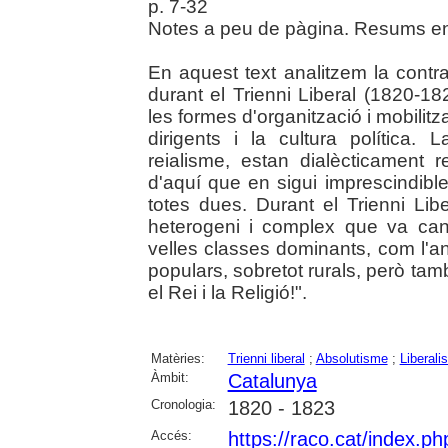
p. 7-32
Notes a peu de pàgina. Resums en 
En aquest text analitzem la contra
durant el Trienni Liberal (1820-1
les formes d'organització i mobilitz
dirigents i la cultura política. L
reialisme, estan dialècticament r
d'aquí que en sigui imprescindible
totes dues. Durant el Trienni Lib
heterogeni i complex que va canal
velles classes dominants, com l'an
populars, sobretot rurals, però tamb
el Rei i la Religió!".
Matèries:
Trienni liberal
;
Absolutisme
;
Liberali
Àmbit:
Catalunya
Cronologia:
1820 - 1823
Accés:
https://raco.cat/index.p