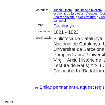
Matèries:
Trienni Liberal
;
Insurrecció reialista
;
econòmica
;
Església
;
Clergues
;
Des
Règim senyorial
;
Societat rural
;
Cult
camperol
Àmbit:
Catalunya
Cronologia:
1821 - 1823
Localització:
Biblioteca de Catalunya;
Nacional de Catalunya; 
Universitat de Barcelona;
Pompeu Fabra; Universita
Virgili; Arxiu Històric de
Lectura de Reus; Arxiu 
Casacuberta (Badalona)
Enllaç permanent a aquest regis
19 / 99