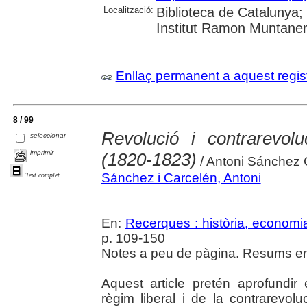
Localització:
Biblioteca de Catalunya
Institut Ramon Muntaner;
Enllaç permanent a aquest regis
8 / 99
Revolució i contrarevol
seleccionar
imprimir
(1820-1823)
/ Antoni Sánchez 
Sánchez i Carcelén, Antoni
Text complet
En:
Recerques : història, economia
p. 109-150
Notes a peu de pàgina. Resums en 
Aquest article pretén aprofundir
règim liberal i de la contrarevol