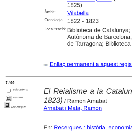
1825)
Àmbit:
Vilabella
Cronologia:
1822 - 1823
Localització:
Biblioteca de Catalunya; U
Autònoma de Barcelona; U
de Tarragona; Biblioteca
Enllaç permanent a aquest regis
7 / 99
El Reialisme a la Catalun
seleccionar
imprimir
1823)
/ Ramon Arnabat
Arnabat i Mata, Ramon
Text complet
En:
Recerques : història, economia