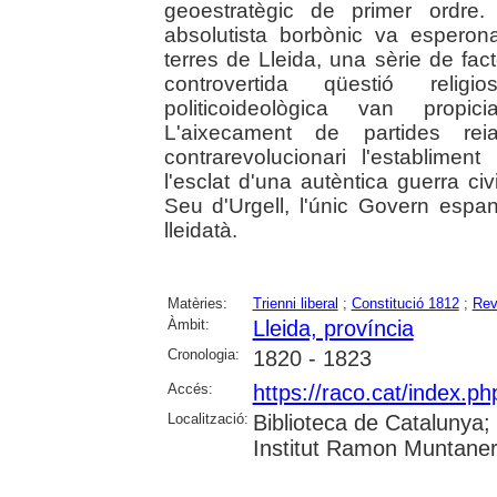
geoestratègic de primer ordre
absolutista borbònic va esperona
terres de Lleida, una sèrie de fac
controvertida qüestió religio
politicoideològica van propici
L'aixecament de partides rei
contrarevolucionari l'establime
l'esclat d'una autèntica guerra civ
Seu d'Urgell, l'únic Govern espany
lleidatà.
Matèries:
Trienni liberal
;
Constitució 1812
;
Revo
Àmbit:
Lleida, província
Cronologia:
1820 - 1823
Accés:
https://raco.cat/index.p
Localització:
Biblioteca de Catalunya
Institut Ramon Muntaner;