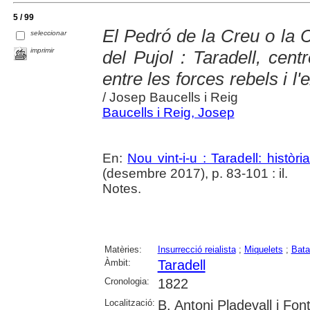
5 / 99
El Pedró de la Creu o la 
seleccionar
imprimir
del Pujol : Taradell, cent
entre les forces rebels i l
/ Josep Baucells i Reig
Baucells i Reig, Josep
En:
Nou vint-i-u : Taradell: històr
(desembre 2017), p. 83-101 : il.
Notes.
Matèries:
Insurrecció reialista
;
Miquelets
;
Bata
Àmbit:
Taradell
Cronologia:
1822
Localització:
B. Antoni Pladevall i Font