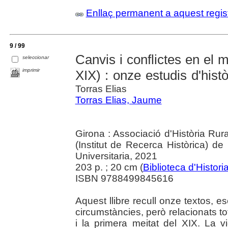
Enllaç permanent a aquest regis
9 / 99
Canvis i conflictes en el m
seleccionar
imprimir
XIX) : onze estudis d'hist
Torras Elias
Torras Elias, Jaume
Girona : Associació d'Història Rur
(Institut de Recerca Històrica) d
Universitaria, 2021
203 p. ; 20 cm (
Biblioteca d'Histori
ISBN 9788499845616
Aquest llibre recull onze textos, es
circumstàncies, però relacionats to
i la primera meitat del XIX. La 