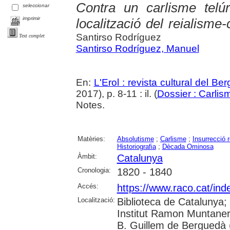
Contra un carlisme telú
seleccionar
imprimir
localització del reialism
Santirso Rodríguez
Text complet
Santirso Rodríguez, Manuel
En:
L'Erol : revista cultural del Be
2017), p. 8-11 : il. (
Dossier : Carlis
Notes.
Matèries:
Absolutisme
;
Carlisme
;
Insurrecció r
Historiografia
;
Dècada Ominosa
Àmbit:
Catalunya
Cronologia:
1820 - 1840
Accés:
https://www.raco.cat/ind
Localització:
Biblioteca de Catalunya;
Institut Ramon Muntaner
B. Guillem de Berguedà (