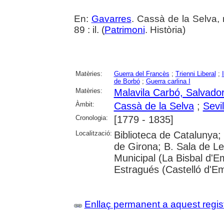
En:
Gavarres
. Cassà de la Selva, 
89 : il. (
Patrimoni
. Història)
Matèries:
Guerra del Francès
;
Trienni Liberal
;
de Borbó
;
Guerra carlina I
Matèries:
Malavila Carbó, Salvado
Àmbit:
Cassà de la Selva
;
Sevil
Cronologia:
[1779 - 1835]
Localització:
Biblioteca de Catalunya; 
de Girona; B. Sala de Le
Municipal (La Bisbal d'
Estragués (Castelló d'E
Enllaç permanent a aquest regis