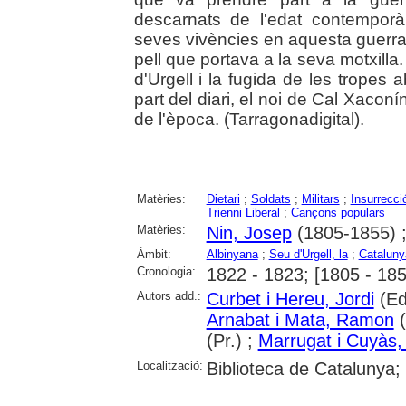
descarnats de l'edat contemporà
seves vivències en aquesta guerra 
pell que portava a la seva motxilla. 
d'Urgell i la fugida de les tropes
part del diari, el noi de Cal Xacon
de l'època. (Tarragonadigital).
Matèries:
Dietari
;
Soldats
;
Militars
;
Insurrecció
Trienni Liberal
;
Cançons populars
Matèries:
Nin, Josep
(1805-1855) 
Àmbit:
Albinyana
;
Seu d'Urgell, la
;
Cataluny
Cronologia:
1822 - 1823; [1805 - 185
Autors add.:
Curbet i Hereu, Jordi
(Ed
Arnabat i Mata, Ramon
(
(Pr.) ;
Marrugat i Cuyàs
Localització:
Biblioteca de Catalunya;