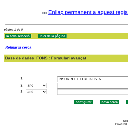
Enllaç permanent a aquest regis
pàgina 1 de 5
Refinar la cerca
Base de dades
FONS : Formulari avançat
Cercar:
1
2
3
Sea
Powered