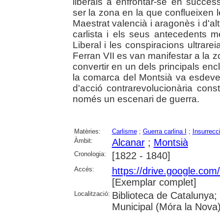
liberals a enfrontar-se en succes
ser la zona en la que conflueixen 
Maestrat valencià i aragonès i d'al
carlista i els seus antecedents m
Liberal i les conspiracions ultrare
Ferran VII es van manifestar a la z
convertir en un dels principals en
la comarca del Montsià va esdeven
d'acció contrarevolucionària cons
només un escenari de guerra.
Matèries:
Carlisme
;
Guerra carlina I
;
Insurrecci
Àmbit:
Alcanar
;
Montsià
Cronologia:
[1822 - 1840]
Accés:
https://drive.google
[Exemplar complet]
Localització:
Biblioteca de Catalunya; 
Municipal (Móra la Nova