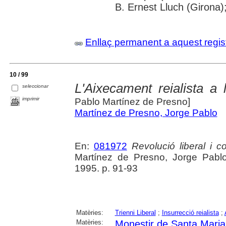
B. Ernest Lluch (Girona)
Enllaç permanent a aquest regis
10 / 99
L'Aixecament reialista a
seleccionar
imprimir
Pablo Martínez de Presno]
Martínez de Presno, Jorge Pablo
En:
081972
Revolució liberal i c
Martínez de Presno, Jorge Pablo
1995. p. 91-93
Matèries:
Trienni Liberal
;
Insurrecció reialista
;
Matèries:
Monestir de Santa Maria