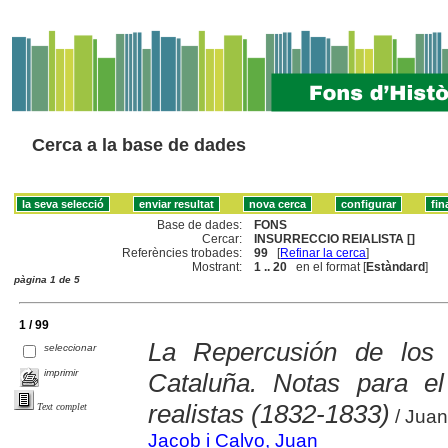
Cerca a la base de dades
Base de dades:
FONS
Cercar:
INSURRECCIO REIALISTA []
Referències trobades:
99
[
Refinar la cerca
]
Mostrant:
1 .. 20
en el format [
Estàndard
]
pàgina 1 de 5
1 / 99
La Repercusión de los
seleccionar
imprimir
Cataluña. Notas para el
realistas (1832-1833)
Text complet
/ Juan
Jacob i Calvo, Juan