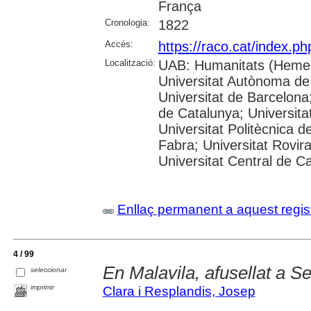
França
Cronologia:
1822
Accés:
https://raco.cat/index.p
Localització:
UAB: Humanitats (Hemer
Universitat Autònoma de
Universitat de Barcelona;
de Catalunya; Universitat
Universitat Politècnica 
Fabra; Universitat Rovira 
Universitat Central de C
Enllaç permanent a aquest regis
4 / 99
En Malavila, afusellat a Se
seleccionar
imprimir
Clara i Resplandis, Josep