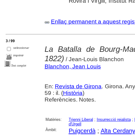
Rovira i Virgili; Institu
Enllaç permanent a aquest regis
3 / 99
La Batalla de Bourg-M
seleccionar
imprimir
1822)
/ Jean-Louis Blanchon
Blanchon, Jean Louis
Text complet
En:
Revista de Girona
. Girona. An
59 : il. (
Història
)
Referències. Notes.
Matèries:
Trienni Liberal
;
Insurrecció reialista
;
d'Urgell
Àmbit:
Puigcerdà
;
Alta Cerdan