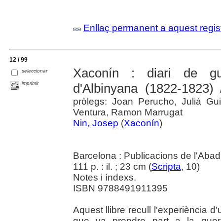
Enllaç permanent a aquest regis
12 / 99
Xaconín : diari de gue
seleccionar
imprimir
d'Albinyana (1822-1823)
/
pròlegs: Joan Perucho, Julià G
Ventura, Ramon Marrugat
Nin, Josep
(
Xaconín
)
Barcelona : Publicacions de l'Abad
111 p. : il. ; 23 cm (
Scripta
, 10)
Notes i índexs.
ISBN 9788491911395
Aquest llibre recull l'experiència 
que va prendre part a la guerr