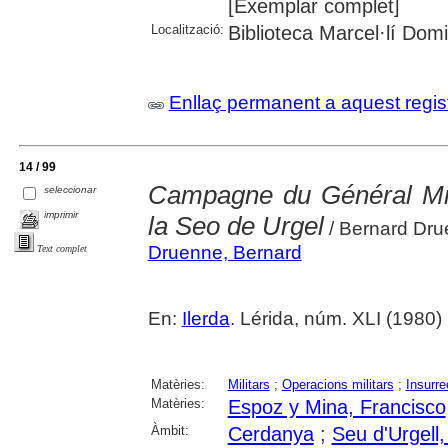
[Exemplar complet]
Localització:
Biblioteca Marcel·lí Dom
Enllaç permanent a aquest regis
14 / 99
Campagne du Général Mi
seleccionar
imprimir
la Seo de Urgel
/ Bernard Dr
Druenne, Bernard
Text complet
En:
Ilerda
. Lérida, núm. XLI (1980) 
Matèries:
Militars
;
Operacions militars
;
Insurre
Matèries:
Espoz y Mina, Francisco
Àmbit:
Cerdanya
;
Seu d'Urgell,