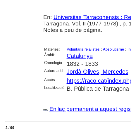
En:
Universitas Tarraconensis : Rev
Tarragona. Vol. II (1977-1978) , p.
Notes a peu de pàgina.
Matèries:
Voluntaris reialistes
;
Absolutisme
;
In
Àmbit:
Catalunya
Cronologia:
1832 - 1833
Autors add.:
Jordà Olives, Mercedes
Accés:
https://raco.cat/index.p
Localització:
B. Pública de Tarragona
Enllaç permanent a aquest regis
2 / 99