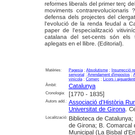
reformes liberals del primer terç de
moviments contrarevolucionaris 
defensa dels projectes del clergat
l'evolució de la renda feudal a Ca
paper de l'especialització vitivi
catalana del set-cents són els t
aplegats en el llibre. (Editorial).
Matèries:
Pagesia
;
Absolutisme
;
Insurrecció re
senyorial
;
Arrendament d'impostos
;
A
vinícola
;
Comerç
;
Licors i aiguarden
Àmbit:
Catalunya
Cronologia:
[1770 - 1835]
Autors add.:
Associació d'Història Ru
Universitat de Girona
. C
Localització:
Biblioteca de Catalunya; 
de Girona; B. Comarcal d
Municipal (La Bisbal d'E