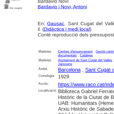
Bardavio Novi
Bardavio i Novi, Antoni
Text complet
En:
Gausac
. Sant Cugat del Vall
il. (
Didàctica i medi local
)
Conté reproducció dels pressupostos
Matèries:
Centres d'ensenyament
;
Gestió cent
documentals
;
Catàlegs
Matèries:
Ajuntament de Sant Cugat del Vallès
Janssens
Àmbit:
Barcelona
;
Sant Cugat d
Cronologia:
1929
Accés:
https://www.raco.cat/in
Localització:
Biblioteca Gabriel Ferrat
Històric de la Ciutat de 
UAB: Humanitats (Hemero
Arxiu Històric de Sabade