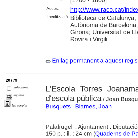
[1700 - 1800]
Accés:
http://www.raco.cat/ind
Localització:
Biblioteca de Catalunya
Autònoma de Barcelona; U
Girona; Universitat de L
Rovira i Virgili
Enllaç permanent a aquest regis
20 / 79
L'Escola Torres Joanam
seleccionar
imprimir
d'escola pública
/ Joan Busqu
Busquets i Biarnes, Joan
Text complet
Palafrugell : Ajuntament : Diputaci
150 p. : il. ; 24 cm (
Quaderns de Pal