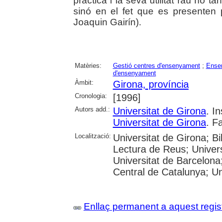
pràctica i la seva utilitat rau no 
sinó en el fet que es presenten 
Joaquin Gairín).
Matèries:
Gestió centres d'ensenyament
;
Ense
d'ensenyament
Àmbit:
Girona, província
Cronologia:
[1996]
Autors add.:
Universitat de Girona
. I
Universitat de Girona
. F
Localització:
Universitat de Girona; B
Lectura de Reus; Univer
Universitat de Barcelona;
Central de Catalunya; Univ
Enllaç permanent a aquest regis