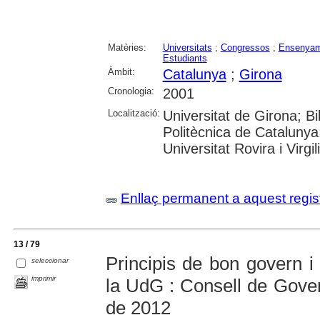
Matèries:
Universitats
;
Congressos
;
Ensenyam
Estudiants
Àmbit:
Catalunya
;
Girona
Cronologia:
2001
Localització:
Universitat de Girona; Bi
Politècnica de Catalunya
Universitat Rovira i Virg
Enllaç permanent a aquest regis
13 / 79
Principis de bon govern i
seleccionar
imprimir
la UdG : Consell de Gove
de 2012