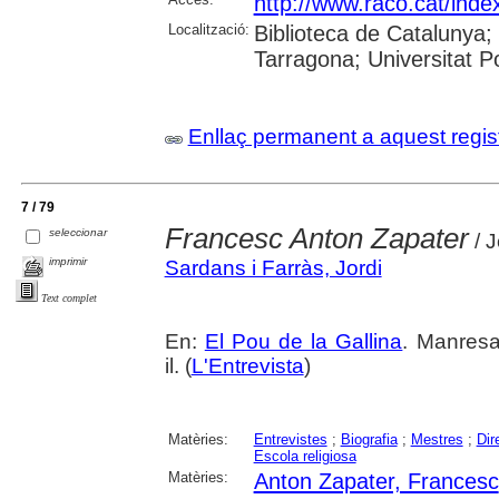
http://www.raco.cat/inde
Localització:
Biblioteca de Catalunya;
Tarragona; Universitat Po
Enllaç permanent a aquest regis
7 / 79
Francesc Anton Zapater
seleccionar
/ J
imprimir
Sardans i Farràs, Jordi
Text complet
En:
El Pou de la Gallina
. Manresa
il. (
L'Entrevista
)
Matèries:
Entrevistes
;
Biografia
;
Mestres
;
Dir
Escola religiosa
Matèries:
Anton Zapater, Francesc