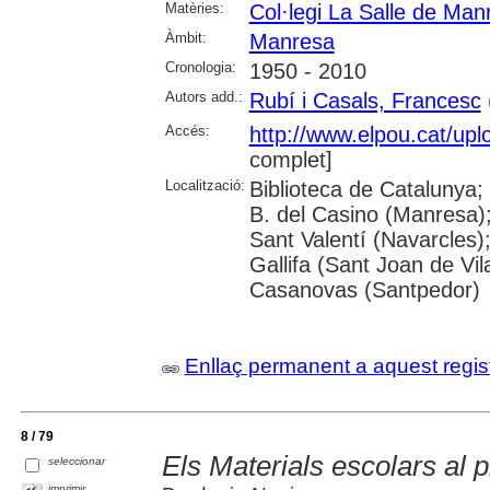
Matèries:
Col·legi La Salle de Man
Àmbit:
Manresa
Cronologia:
1950 - 2010
Autors add.:
Rubí i Casals, Francesc
(
Accés:
http://www.elpou.cat/upl
complet]
Localització:
Biblioteca de Catalunya;
B. del Casino (Manresa)
Sant Valentí (Navarcles)
Gallifa (Sant Joan de Vil
Casanovas (Santpedor)
Enllaç permanent a aquest regis
8 / 79
Els Materials escolars al 
seleccionar
imprimir