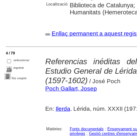
Localització:
Biblioteca de Catalunya;
Humanitats (Hemeroteca);
Enllaç permanent a aquest regis
4 / 79
Referencias inéditas de
seleccionar
imprimir
Estudio General de Lérida
(1597-1602)
Text complet
/ José Poch
Poch Gallart, Josep
En:
Ilerda
. Lérida, núm. XXXII (1971
Matèries:
Fonts documentals
;
Ensenyament su
privilegis
;
Gestió centres d'ensenyam