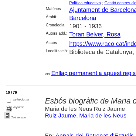
Política educativa
;
Gestió centres d
Matèries:
Ajuntament de Barcelon
Àmbit:
Barcelona
Cronologia:
1901 - 1936
Autors add.:
Toran Belver, Rosa
Accés:
https://www.raco.cat/ind
Localització:
Biblioteca de Catalunya
Enllaç permanent a aquest regis
10 / 79
Esbós biogràfic de Maria
seleccionar
imprimir
Maria de les Neus Ruiz Jaume
Ruiz Jaume, Maria de les Neus
Text complet
En:
Annals del Patronat d'Estudis 