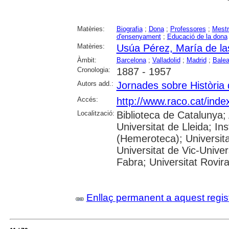
Matèries:
Biografia
;
Dona
;
Professores
;
Mest
d'ensenyament
;
Educació de la dona
Matèries:
Usúa Pérez, María de l
Àmbit:
Barcelona
;
Valladolid
;
Madrid
;
Balear
Cronologia:
1887 - 1957
Autors add.:
Jornades sobre Història 
Accés:
http://www.raco.cat/ind
Localització:
Biblioteca de Catalunya; 
Universitat de Lleida; I
(Hemeroteca); Universita
Universitat de Vic-Unive
Fabra; Universitat Rovira i
Enllaç permanent a aquest regis