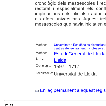
cronològic dels mestrescoles i re
rectoral i especialment els confl
implicacions dels oficials i autori
els afers universitaris. Aquest t
mestrescoles que havia iniciat en
Matèries:
Universitats
;
Residències d'estudiant
centres d'ensenyament
;
Professors
Matèries:
Estudi General de Lleida
Àmbit:
Lleida
Cronologia:
1597 - 1717
Localització:
Universitat de Lleida
Enllaç permanent a aquest regis
17 / 79