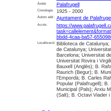
Àmbit:
Palafrugell
Cronologia:
1925 - 2000
Autors add.:
Ajuntament de Palafrugel
Accés:
https://www.palafrugell.c
task=callelement&form
bbdd-4caa-ba57-65509
Localització:
Biblioteca de Catalunya;
de Catalunya; Universita
Barcelona; Universitat d
Universitat Rovira i Virgi
Bauxell (Anglès); B. Rafa
Raurich (Begur); B. Mun
l'Empordà; B. Carles Rah
Popular (Palafrugell); B.
Municipal (Pals); Arxiu 
(Salt); B. Octavi Viader 