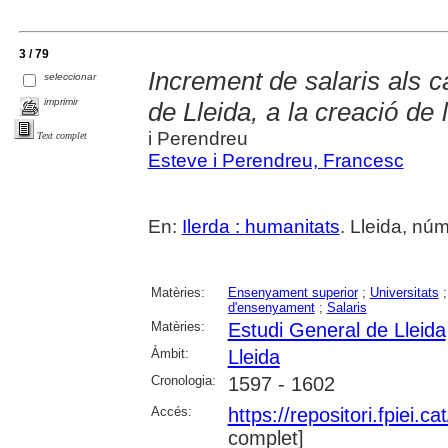
3 / 79
Increment de salaris als c
seleccionar
imprimir
de Lleida, a la creació de 
i Perendreu
Text complet
Esteve i Perendreu, Francesc
En:
Ilerda : humanitats
. Lleida, núm
Matèries:
Ensenyament superior
;
Universitats
d'ensenyament
;
Salaris
Matèries:
Estudi General de Lleida
Àmbit:
Lleida
Cronologia:
1597 - 1602
Accés:
https://repositori.fpiei.c
complet]