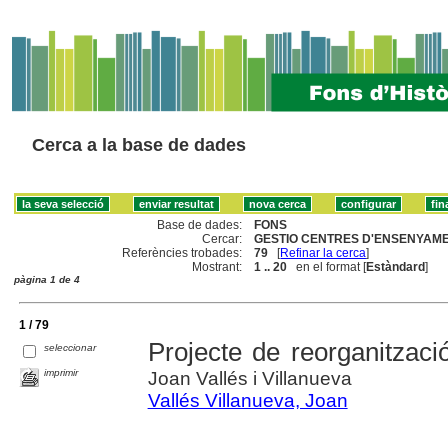
Cerca a la base de dades
Base de dades:
FONS
Cercar:
GESTIO CENTRES D'ENSENYAME
Referències trobades:
79
[
Refinar la cerca
]
Mostrant:
1 .. 20
en el format [
Estàndard
]
pàgina 1 de 4
1 / 79
Projecte de reorganitzaci
seleccionar
imprimir
Joan Vallés i Villanueva
Vallés Villanueva, Joan