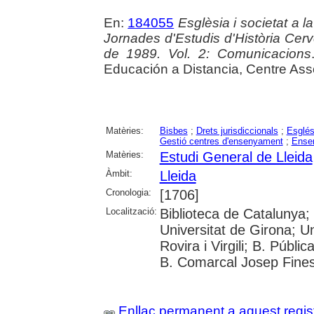
En:
184055
Esglèsia i societat a la
Jornades d'Estudis d'Història Cerv
de 1989. Vol. 2: Comunicacions
Educación a Distancia, Centre Ass
Matèries:
Bisbes
;
Drets jurisdiccionals
;
Esglés
Gestió centres d'ensenyament
;
Ense
Matèries:
Estudi General de Lleida
Àmbit:
Lleida
Cronologia:
[1706]
Localització:
Biblioteca de Catalunya;
Universitat de Girona; Un
Rovira i Virgili; B. Públi
B. Comarcal Josep Fines
Enllaç permanent a aquest regis