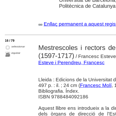
Politècnica de Catalunya; 
Enllaç permanent a aquest regis
16 / 79
Mestrescoles i rectors de
seleccionar
imprimir
(1597-1717)
/ Francesc Esteve
Esteve i Perendreu, Francesc
Lleida : Edicions de la Universitat 
497 p. : il. ; 24 cm (
Francesc Molí
, 
Bibliografia. Índex.
ISBN 9788484092186
Aquest llibre ens introdueix a la 
dels òrgans de direcció de l'Es