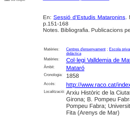
En:
Sessió d'Estudis Mataronins
.
p.151-168
Notes. Bibliografia. Publicacions 
Matèries:
Centres d'ensenyament
;
Escola priv
didàctica
Matèries:
Col·legi Valldemia de Ma
Àmbit:
Mataró
Cronologia:
1858
Accés:
http://www.raco.cat/ind
Localització:
Arxiu Històric de la Ciut
Girona; B. Pompeu Fabra
Pompeu Fabra; Universitat
Fita (Arenys de Mar)