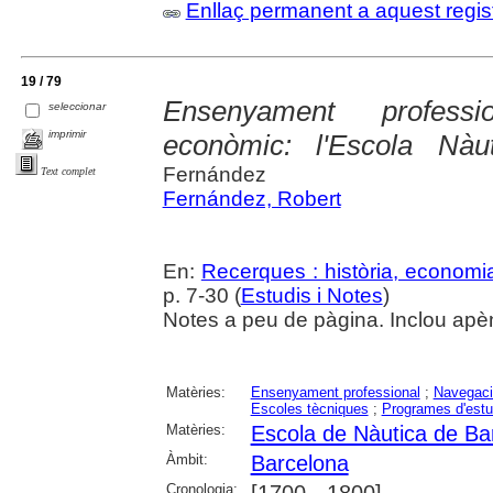
Enllaç permanent a aquest regis
19 / 79
Ensenyament professi
seleccionar
imprimir
econòmic: l'Escola Nàu
Fernández
Text complet
Fernández, Robert
En:
Recerques : història, economia
p. 7-30 (
Estudis i Notes
)
Notes a peu de pàgina. Inclou apè
Matèries:
Ensenyament professional
;
Navegaci
Escoles tècniques
;
Programes d'estu
Matèries:
Escola de Nàutica de Ba
Àmbit:
Barcelona
Cronologia: