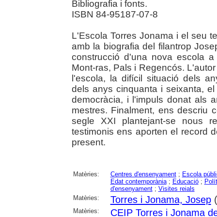
Bibliografia i fonts.
ISBN 84-95187-07-8
L'Escola Torres Jonama i el seu te
amb la biografia del filantrop Jos
construcció d'una nova escola a 
Mont-ras, Pals i Regencós. L'autor 
l'escola, la difícil situació dels 
dels anys cinquanta i seixanta, el
democràcia, i l'impuls donat als 
mestres. Finalment, ens descriu 
segle XXI plantejant-se nous re
testimonis ens aporten el record 
present.
Matèries:
Centres d'ensenyament
;
Escola públ
Edat contemporània
;
Educació
;
Polí
d'ensenyament
;
Visites reials
Matèries:
Torres i Jonama, Josep
(
Matèries:
CEIP Torres i Jonama de