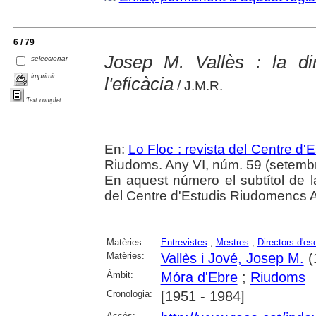
6 / 79
Josep M. Vallès : la di
seleccionar
imprimir
l'eficàcia
/ J.M.R.
Text complet
En:
Lo Floc : revista del Centre 
Riudoms. Any VI, núm. 59 (setembr
En aquest número el subtítol de la
del Centre d'Estudis Riudomencs 
Matèries:
Entrevistes
;
Mestres
;
Directors d'es
Matèries:
Vallès i Jové, Josep M.
(1
Àmbit:
Móra d'Ebre
;
Riudoms
Cronologia:
[1951 - 1984]
Accés: