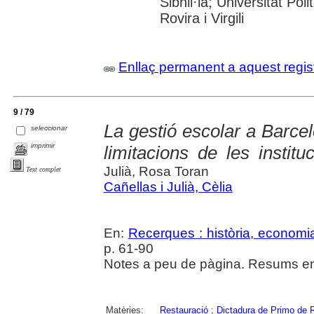
Sibhil·la; Universitat Pol
Rovira i Virgili
Enllaç permanent a aquest regis
9 / 79
La gestió escolar a Barcel
seleccionar
imprimir
limitacions de les institu
Julià, Rosa Toran
Text complet
Cañellas i Julià, Cèlia
En:
Recerques : història, economia
p. 61-90
Notes a peu de pàgina. Resums en 
Matèries:
Restauració
;
Dictadura de Primo de 