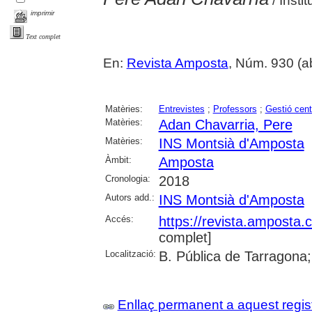
/ Insti
imprimir
Text complet
En:
Revista Amposta
, Núm. 930 (abr
Matèries:
Entrevistes
;
Professors
;
Gestió cen
Matèries:
Adan Chavarria, Pere
Matèries:
INS Montsià d'Amposta
Àmbit:
Amposta
Cronologia:
2018
Autors add.:
INS Montsià d'Amposta
Accés:
https://revista.amposta.
complet]
Localització:
B. Pública de Tarragona;
Enllaç permanent a aquest regis