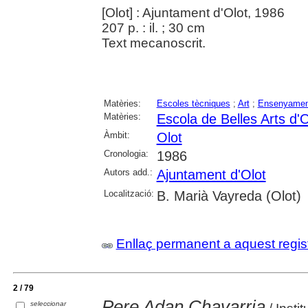
[Olot] : Ajuntament d'Olot, 1986
207 p. : il. ; 30 cm
Text mecanoscrit.
Matèries:
Escoles tècniques
;
Art
;
Ensenyament
Matèries:
Escola de Belles Arts d'O
Àmbit:
Olot
Cronologia:
1986
Autors add.:
Ajuntament d'Olot
Localització:
B. Marià Vayreda (Olot)
Enllaç permanent a aquest regis
2 / 79
Pere Adan Chavarria
seleccionar