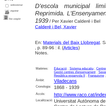
D'escola municipal lim
seleccionar
imprimir
Reprimida. L'Ensenyament
1939
Text complet
/ Per Xavier Calderé i Bel
Calderé i Bel, Xavier
En:
Materials del Baix Llobregat
. 
, p. 89-96 : il. (
Articles
)
Notes.
Matèries:
Educació
;
Sistema educatiu
;
Centre
Gestió centres d'ensenyament
;
Sexen
República espanyola II
;
Franquisme
Àmbit:
Viladecans
Cronologia:
1868 - 1939
Accés:
http://www.raco.cat/inde
Localització:
Universitat Autònoma de 