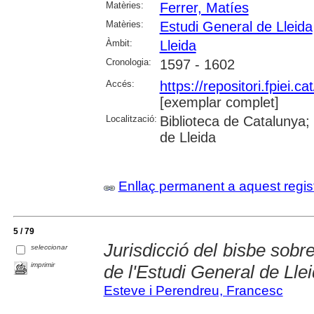
Matèries:
Ferrer, Matíes
Matèries:
Estudi General de Lleida
Àmbit:
Lleida
Cronologia:
1597 - 1602
Accés:
https://repositori.fpiei.c
[exemplar complet]
Localització:
Biblioteca de Catalunya; 
de Lleida
Enllaç permanent a aquest regis
5 / 79
Jurisdicció del bisbe sobre
seleccionar
imprimir
de l'Estudi General de Lle
Esteve i Perendreu, Francesc