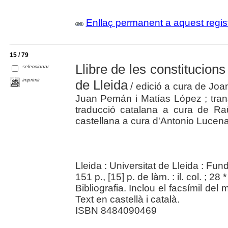
Enllaç permanent a aquest regis
15 / 79
Llibre de les constitucions
seleccionar
imprimir
de Lleida
/ edició a cura de Joan
Juan Pemán i Matías López ; tran
traducció catalana a cura de Raü
castellana a cura d'Antonio Lucen
Lleida : Universitat de Lleida : Fu
151 p., [15] p. de làm. : il. col. ; 28
Bibliografia. Inclou el facsímil del 
Text en castellà i català.
ISBN 8484090469