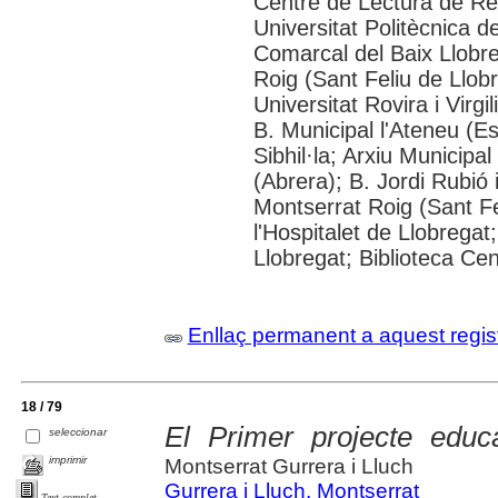
Centre de Lectura de R
Universitat Politècnica d
Comarcal del Baix Llobre
Roig (Sant Feliu de Llob
Universitat Rovira i Virgi
B. Municipal l'Ateneu (E
Sibhil·la; Arxiu Municipa
(Abrera); B. Jordi Rubió 
Montserrat Roig (Sant Fe
l'Hospitalet de Llobregat
Llobregat; Biblioteca Cen
Enllaç permanent a aquest regis
18 / 79
El Primer projecte educa
seleccionar
imprimir
Montserrat Gurrera i Lluch
Gurrera i Lluch, Montserrat
Text complet