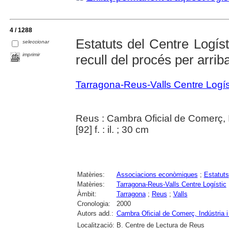
4 / 1288
Estatuts del Centre Logíst
seleccionar
imprimir
recull del procés per arribar
Tarragona-Reus-Valls Centre Logís
Reus : Cambra Oficial de Comerç, 
[92] f. : il. ; 30 cm
Matèries:
Associacions econòmiques
;
Estatuts
Matèries:
Tarragona-Reus-Valls Centre Logístic
Àmbit:
Tarragona
;
Reus
;
Valls
Cronologia:
2000
Autors add.:
Cambra Oficial de Comerç, Indústria 
Localització:
B. Centre de Lectura de Reus