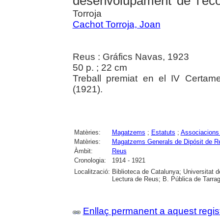
desenvolupament de l'ec
Torroja
Cachot Torroja, Joan
Reus : Gráfics Navas, 1923
50 p. ; 22 cm
Treball premiat en el IV Certa
(1921).
Matèries:
Magatzems
;
Estatuts
;
Associacions
Matèries:
Magatzems Generals de Dipósit de R
Àmbit:
Reus
Cronologia:
1914 - 1921
Localització:
Biblioteca de Catalunya; Universitat 
Lectura de Reus; B. Pública de Tarra
Enllaç permanent a aquest regis