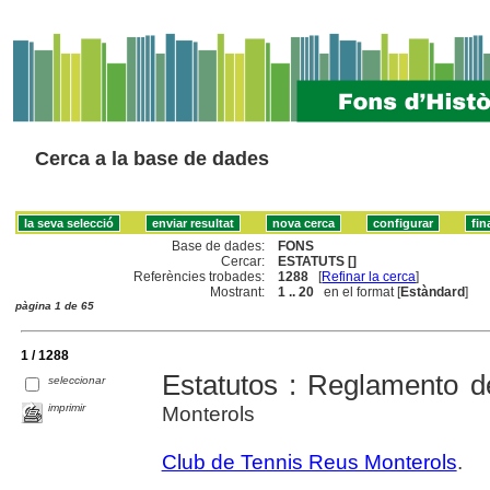
Cerca a la base de dades
Base de dades:
FONS
Cercar:
ESTATUTS []
Referències trobades:
1288
[
Refinar la cerca
]
Mostrant:
1 .. 20
en el format [
Estàndard
]
pàgina 1 de 65
1 / 1288
Estatutos : Reglamento d
seleccionar
imprimir
Monterols
Club de Tennis Reus Monterols
.