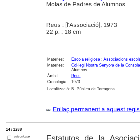
Molas de Padres de Alumnos
Reus : [l'Associació], 1973
22 p. ; 18 cm
Matèries:
Escola religiosa
;
Associacions escol
Matèries:
Col·legi Nostra Senyora de la Consol
Alumnos
Àmbit:
Reus
Cronologia:
1973
Localització:
B. Pública de Tarragona
Enllaç permanent a aquest regis
14 / 1288
Estatutos de la Asocia
seleccionar