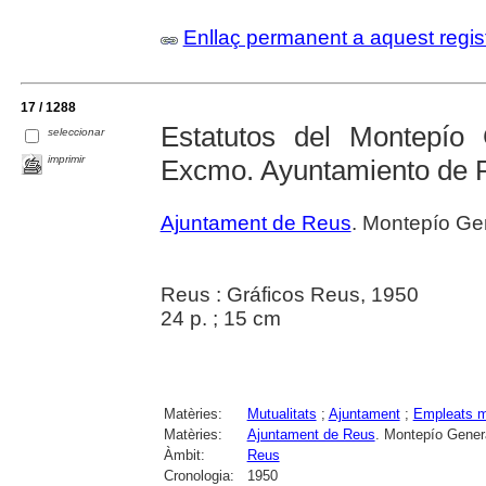
Enllaç permanent a aquest regis
17 / 1288
Estatutos del Montepío
seleccionar
imprimir
Excmo. Ayuntamiento de 
Ajuntament de Reus
. Montepío Ge
Reus : Gráficos Reus, 1950
24 p. ; 15 cm
Matèries:
Mutualitats
;
Ajuntament
;
Empleats m
Matèries:
Ajuntament de Reus
. Montepío Gener
Àmbit:
Reus
Cronologia:
1950