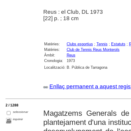
Reus : el Club, DL 1973
[22] p. ; 18 cm
Matèries:
Clubs esportius
;
Tennis
;
Estatuts
;
R
Matèries:
Club de Tennis Reus Monterols
Àmbit:
Reus
Cronologia:
1973
Localització:
B. Pública de Tarragona
Enllaç permanent a aquest regis
2 / 1288
Magatzems Generals de 
seleccionar
imprimir
plantejament d'una instituc