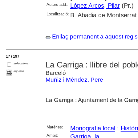
Autors add.:
López Arcos, Pilar
(Pr.)
Localització:
B. Abadia de Montserrat
Enllaç permanent a aquest regis
17 / 197
La Garriga : llibre del pob
seleccionar
imprimir
Barceló
Muñiz i Méndez, Pere
La Garriga : Ajuntament de la Garr
Matèries:
Monografia local
;
Històr
Àmbit:
Garriga, la