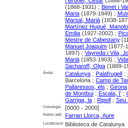
i Brunet, Cèsar
(1888-19
(1868-1931) ;
Benet i Va
Maria
(1879-1949) ;
Mut
Marsal, Marià
(1838-187
Martínez Hugué, Manolo
Emilia
(1927-2002) ;
Pic
Mestre de Cabestany
(1
Manuel Joaquim
(1877-1
1897) ;
Vayreda i Vila, 
Marià
(1853-1903) ;
Vida
Sacharoff, Olga
(1889-1
Àmbit:
Catalunya
;
Palafrugell
;
Barcelona ;
Camp de Ta
Pallaressos, els
;
Girona
de Montbui
;
Escala, l'
;
Garriga, la
;
Ripoll
;
Seu d
Cronologia:
[0000 - 2000]
Autors add.:
Farran Llorca, Aure
Localització:
Biblioteca de Catalunya