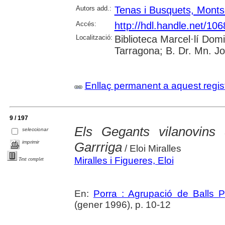
Autors add.:
Tenas i Busquets, Monts
Accés:
http://hdl.handle.net/10
Localització:
Biblioteca Marcel·lí Dom
Tarragona; B. Dr. Mn. J
Enllaç permanent a aquest regis
9 / 197
Els Gegants vilanovin
seleccionar
imprimir
Garrriga
/ Eloi Miralles
Miralles i Figueres, Eloi
Text complet
En:
Porra : Agrupació de Balls P
(gener 1996), p. 10-12