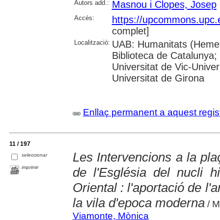
Autors add.:
Masnou i Clopes, Josep
Accés:
https://upcommons.upc.
complet]
Localització:
UAB: Humanitats (Hemero
Biblioteca de Catalunya;
Universitat de Vic-Univer
Universitat de Girona
Enllaç permanent a aquest regis
11 / 197
Les Intervencions a la pl
seleccionar
imprimir
de l'Església del nucli h
Oriental : l'aportació de l
la vila d'epoca moderna
/ M
Viamonte, Mònica