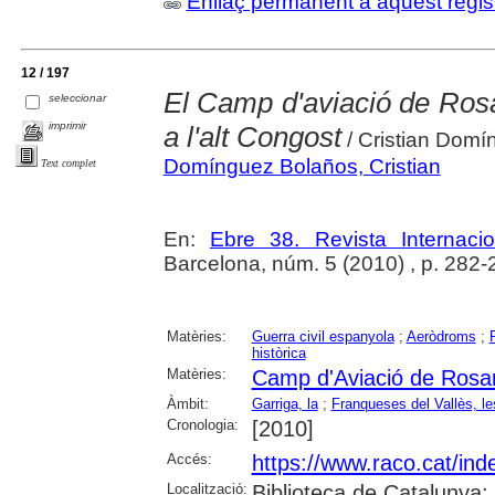
Enllaç permanent a aquest regis
12 / 197
El Camp d'aviació de Ros
seleccionar
imprimir
a l'alt Congost
/ Cristian Dom
Domínguez Bolaños, Cristian
Text complet
En:
Ebre 38. Revista Internaci
Barcelona, núm. 5 (2010) , p. 282-
Matèries:
Guerra civil espanyola
;
Aeròdroms
;
històrica
Matèries:
Camp d'Aviació de Rosa
Àmbit:
Garriga, la
;
Franqueses del Vallès, le
Cronologia:
[2010]
Accés:
https://www.raco.cat/ind
Localització:
Biblioteca de Catalunya;