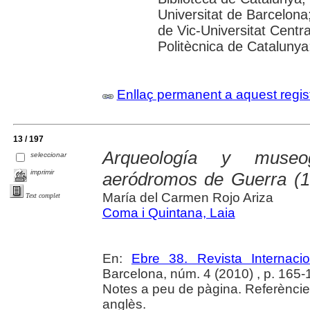
Universitat de Barcelona;
de Vic-Universitat Centra
Politècnica de Catalunya; 
Enllaç permanent a aquest regis
13 / 197
Arqueología y museog
seleccionar
imprimir
aeródromos de Guerra (1
María del Carmen Rojo Ariza
Text complet
Coma i Quintana, Laia
En:
Ebre 38. Revista Internaci
Barcelona, núm. 4 (2010) , p. 165-177
Notes a peu de pàgina. Referències
anglès.