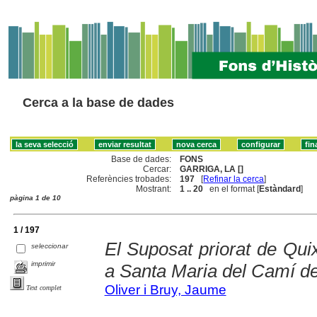
Cerca a la base de dades
Base de dades:
FONS
Cercar:
GARRIGA, LA []
Referències trobades:
197
[
Refinar la cerca
]
Mostrant:
1 .. 20
en el format [
Estàndard
]
pàgina 1 de 10
1 / 197
El Suposat priorat de Quixi
seleccionar
imprimir
a Santa Maria del Camí de
Oliver i Bruy, Jaume
Text complet