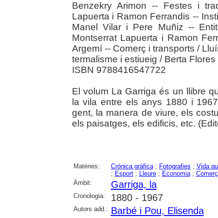
Benzekry Arimon -- Festes i trad
Lapuerta i Ramon Ferrandis -- Inst
Manel Vilar i Pere Muñiz -- Entit
Montserrat Lapuerta i Ramon Ferra
Argemí -- Comerç i transports / Llu
termalisme i estiueig / Berta Flores
ISBN 9788416547722
El volum La Garriga és un llibre qu
la vila entre els anys 1880 i 196
gent, la manera de viure, els costu
els paisatges, els edificis, etc. (Edito
Matèries:
Crònica gràfica
;
Fotografies
;
Vida qu
;
Esport
;
Lleure
;
Economia
;
Comerç
Àmbit:
Garriga, la
Cronologia:
1880 - 1967
Autors add.:
Barbé i Pou, Elisenda