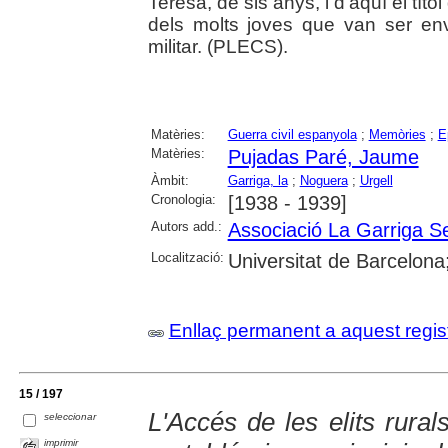
Teresa, de sis anys, i d'aquí el títo
dels molts joves que van ser en
militar. (PLECS).
Matèries:
Guerra civil espanyola
;
Memòries
;
E
Matèries:
Pujadas Paré, Jaume
Àmbit:
Garriga, la
;
Noguera
;
Urgell
Cronologia:
[1938 - 1939]
Autors add.:
Associació La Garriga S
Localització:
Universitat de Barcelon
Enllaç permanent a aquest regis
15 / 197
L'Accés de les elits rural
seleccionar
imprimir