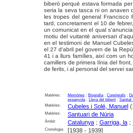
biberó perquè estava formada per
seria la seva tasca ni on anaven 
les tropes del general Francisco
tard, concretament el 10 de febre
un comunicat en el qual s'anuncia
motiu del vuitantè aniversari d'aq
en el testimoni de Manuel Cubeles 
el 27 d'abril pel govern de la Repúb
41 i a llurs famílies, així com un 
camillers de primera línia del front
de ferits, i al personal del servei san
Matèries:
Memòries
;
Biografia
;
Coreògrafs
;
Da
espanyola
;
Lleva del biberó
;
Sanitat 
Matèries:
Cubeles i Solé, Manuel
(
Matèries:
Santuari de Núria
Àmbit:
Catalunya
;
Garriga, la
;
Cronologia:
[1938 - 1939]