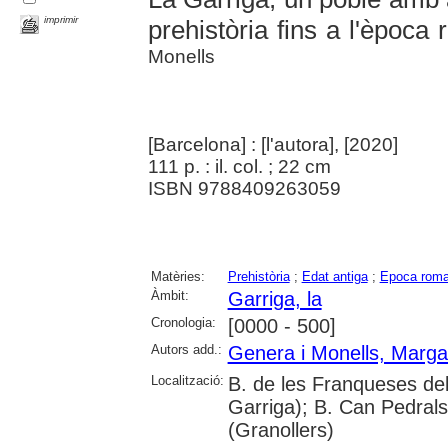
imprimir
prehistòria fins a l'època
Monells
[Barcelona] : [l'autora], [2020]
111 p. : il. col. ; 22 cm
ISBN 9788409263059
Matèries:
Prehistòria
;
Edat antiga
;
Epoca rom
Àmbit:
Garriga, la
Cronologia:
[0000 - 500]
Autors add.:
Genera i Monells, Marga
Localització:
B. de les Franqueses del 
Garriga); B. Can Pedral
(Granollers)