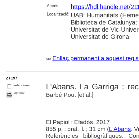
Accés:
https://hdl.handle.net/2
Localització:
UAB: Humanitats (Hemero
Biblioteca de Catalunya;
Universitat de Vic-Univer
Universitat de Girona
Enllaç permanent a aquest regis
2 / 197
L'Abans. La Garriga : rec
seleccionar
imprimir
Barbé Pou, [et al.]
El Papiol : Efadós, 2017
855 p. : pral. il. ; 31 cm (
L'Abans
. V
Referències bibliogràfiques. C