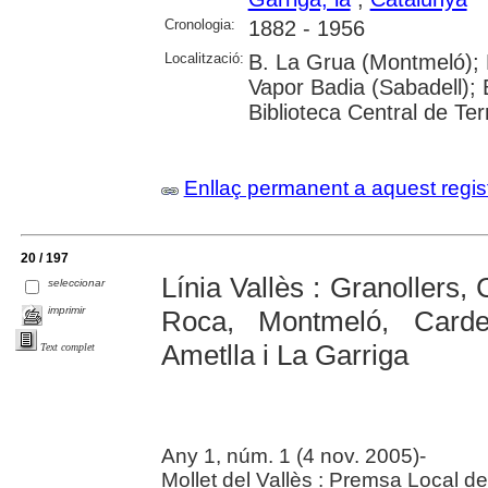
Cronologia:
1882 - 1956
Localització:
B. La Grua (Montmeló); B
Vapor Badia (Sabadell); 
Biblioteca Central de Te
Enllaç permanent a aquest regis
20 / 197
Línia Vallès : Granollers,
seleccionar
imprimir
Roca, Montmeló, Card
Ametlla i La Garriga
Text complet
Any 1, núm. 1 (4 nov. 2005)-
Mollet del Vallès : Premsa Local d