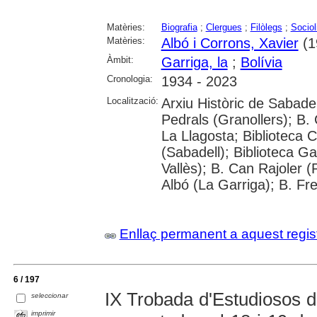
Matèries:
Biografia
;
Clergues
;
Filòlegs
;
Sociol
Matèries:
Albó i Corrons, Xavier
(1
Àmbit:
Garriga, la
;
Bolívia
Cronologia:
1934 - 2023
Localització:
Arxiu Històric de Sabadel
Pedrals (Granollers); B. 
La Llagosta; Biblioteca 
(Sabadell); Biblioteca Ga
Vallès); B. Can Rajoler (P
Albó (La Garriga); B. Fr
Enllaç permanent a aquest regis
6 / 197
IX Trobada d'Estudiosos 
seleccionar
imprimir