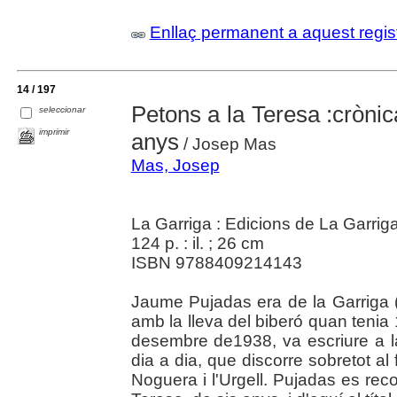
Enllaç permanent a aquest regis
14 / 197
Petons a la Teresa :crònic
seleccionar
imprimir
anys
/ Josep Mas
Mas, Josep
La Garriga : Edicions de La Garrig
124 p. : il. ; 26 cm
ISBN 9788409214143
Jaume Pujadas era de la Garriga (Va
amb la lleva del biberó quan tenia
desembre de1938, va escriure a la
dia a dia, que discorre sobretot al
Noguera i l'Urgell. Pujadas es re