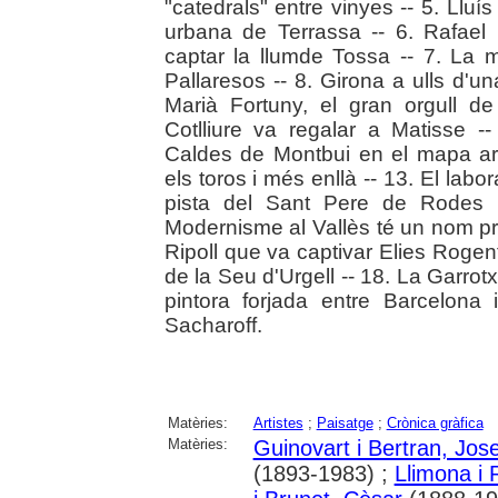
"catedrals" entre vinyes -- 5. Lluís
urbana de Terrassa -- 6. Rafael 
captar la llumde Tossa -- 7. La m
Pallaresos -- 8. Girona a ulls d'un
Marià Fortuny, el gran orgull d
Cotlliure va regalar a Matisse --
Caldes de Montbui en el mapa artí
els toros i més enllà -- 13. El labo
pista del Sant Pere de Rodes 
Modernisme al Vallès té un nom pro
Ripoll que va captivar Elies Rogent
de la Seu d'Urgell -- 18. La Garrot
pintora forjada entre Barcelona
Sacharoff.
Matèries:
Artistes
;
Paisatge
;
Crònica gràfica
Matèries:
Guinovart i Bertran, Jos
(1893-1983) ;
Llimona i 