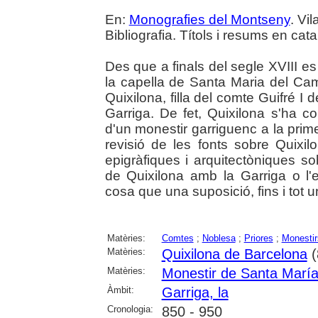
En:
Monografies del Montseny
. Vi
Bibliografia. Títols i resums en cata
Des que a finals del segle XVIII es
la capella de Santa Maria del C
Quixilona, filla del comte Guifré I
Garriga. De fet, Quixilona s'ha con
d'un monestir garriguenc a la prime
revisió de les fonts sobre Quixil
epigràfiques i arquitectòniques so
de Quixilona amb la Garriga o l'ex
cosa que una suposició, fins i tot un
Matèries:
Comtes
;
Noblesa
;
Priores
;
Monestir
Matèries:
Quixilona de Barcelona
(
Matèries:
Monestir de Santa Marí
Àmbit:
Garriga, la
Cronologia:
850 - 950