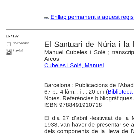
Enllaç permanent a aquest regis
16 / 197
El Santuari de Núria i la
seleccionar
imprimir
Manuel Cubeles i Solé ; transcri
Arcos
Cubeles i Solé, Manuel
Barcelona : Publicacions de l'Abad
67 p., 4 làm. : il. ; 20 cm (
Biblioteca
Notes. Referències bibliogràfiques.
ISBN 9788491910718
El dia 27 d'abril -festivitat de 
1938, van haver de presentar-se a
dels components de la lleva de l