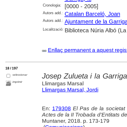
Cronologia:
[0000 - 2005]
Autors add.:
Catalan Barceló, Joan
Autors add.:
Ajuntament de la Garrig
Localització:
Biblioteca Núria Albó (La
Enllaç permanent a aquest regis
18 / 197
Josep Zulueta i la Garriga
seleccionar
imprimir
Llimargas Marsal
Llimargas Marsal, Jordi
En:
179308
El Pas de la societat a
Actes de la II Trobada d'Entitats de
Muntaner, 2018. p. 173-179