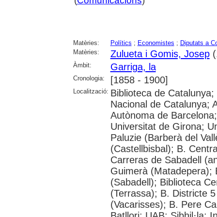
(
Comunicacions
)
Matèries:
Polítics
;
Economistes
;
Diputats a Co
Matèries:
Zulueta i Gomis, Josep
(
Àmbit:
Garriga, la
Cronologia:
[1858 - 1900]
Localització:
Biblioteca de Catalunya;
Nacional de Catalunya; Ar
Autònoma de Barcelona; 
Universitat de Girona; Un
Paluzie (Barberà del Vall
(Castellbisbal); B. Centr
Carreras de Sabadell (a
Guimerà (Matadepera); Bi
(Sabadell); Biblioteca Ce
(Terrassa); B. Districte 5
(Vacarisses); B. Pere Cal
Batllori; UAB: Sibhil·la;