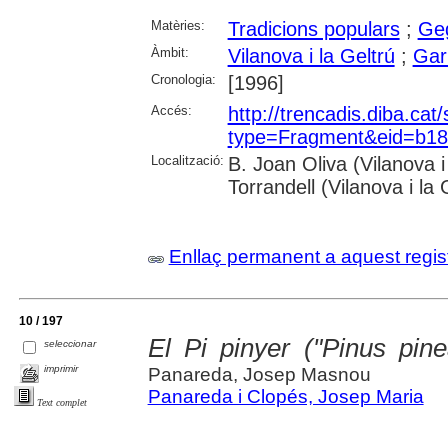
Matèries:
Tradicions populars
;
Geg
Àmbit:
Vilanova i la Geltrú
;
Garr
Cronologia:
[1996]
Accés:
http://trencadis.diba.cat
type=Fragment&eid=b1
Localització:
B. Joan Oliva (Vilanova 
Torrandell (Vilanova i la 
Enllaç permanent a aquest regis
10 / 197
El Pi pinyer ("Pinus pin
seleccionar
imprimir
Panareda, Josep Masnou
Panareda i Clopés, Josep Maria
Text complet