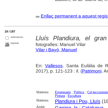
Enllaç permanent a aquest regis
19 / 197
Lluís Plandiura, el gran 
seleccionar
imprimir
fotografies: Manuel Vilar
Vilar i Bayó, Manuel
En:
Vallesos
. Santa Eulàlia de 
2017), p. 121-123 : il. (
Patrimoni
. A
Matèries:
Empresaris
;
Polítics
;
Col·leccioniste
Pintura
;
Escultura
Matèries:
Plandiura i Pou, Lluís
(18
Àmbit:
Garriga, la
;
Catalunya