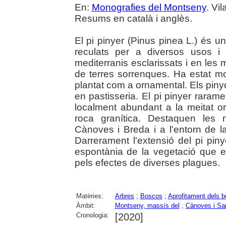
En:
Monografies del Montseny
. Vi
Resums en català i anglès.
El pi pinyer (Pinus pinea L.) és u
reculats per a diversos usos i
mediterranis esclarissats i en les
de terres sorrenques. Ha estat molt
plantat com a ornamental. Els pinyo
en pastisseria. El pi pinyer rarame
localment abundant a la meitat o
roca granítica. Destaquen les
Cànoves i Breda i a l'entorn de l
Darrerament l'extensió del pi pi
espontània de la vegetació que ev
pels efectes de diverses plagues.
Matèries:
Arbres
;
Boscos
;
Aprofitament dels 
Àmbit:
Montseny, massís del
;
Cànoves i Sa
Cronologia:
[2020]