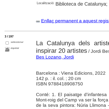
Localització:
Biblioteca de Catalunya; 
Enllaç permanent a aquest regis
3 / 197
La Catalunya dels artis
seleccionar
imprimir
inspirar 20 artistes
/ Jordi Be
Bes Lozano, Jordi
Barcelona : Viena Edicions, 2022
142 p. : il. col. ; 20 cm
ISBN 9788418908750
Conté: 1. El paisatge d'infantes
Mont-roig del Camp va ser la força 
de la seva pintora: Núria Llimona --