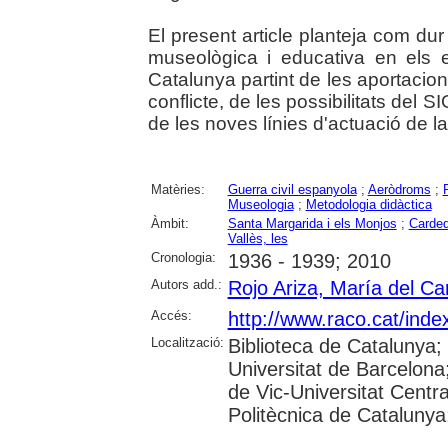
El present article planteja com du
museològica i educativa en els 
Catalunya partint de les aportacio
conflicte, de les possibilitats del 
de les noves línies d'actuació de la
Matèries:
Guerra civil espanyola
;
Aeròdroms
;
Museologia
;
Metodologia didàctica
Àmbit:
Santa Margarida i els Monjos
;
Carde
Vallès, les
Cronologia:
1936 - 1939; 2010
Autors add.:
Rojo Ariza, María del C
Accés:
http://www.raco.cat/inde
Localització:
Biblioteca de Catalunya;
Universitat de Barcelona;
de Vic-Universitat Centra
Politècnica de Catalunya; 