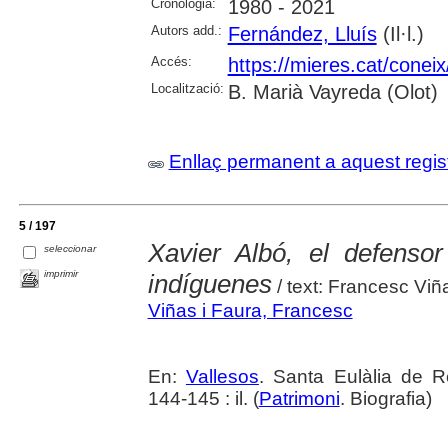
Cronologia:
1980 - 2021
Autors add.:
Fernández, Lluís
(Il·l.)
Accés:
https://mieres.cat/conei
Localització:
B. Marià Vayreda (Olot)
Enllaç permanent a aquest regis
5 / 197
Xavier Albó, el defensor
seleccionar
imprimir
indíguenes
/ text: Francesc Vi
Viñas i Faura, Francesc
En:
Vallesos
. Santa Eulàlia de R
144-145 : il. (
Patrimoni
. Biografia)