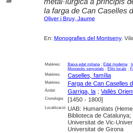
metal·lúrgica a principis 
la farga de Can Caselles d
Oliver i Bruy, Jaume
En:
Monografies del Montseny
. Vi
Matèries:
Baixa edat mitjana
;
Edat moderna
;
I
Monopolis senyorials
;
Elits locals
;
F
Matèries:
Caselles, família
Matèries:
Farga de Can Caselles d
Àmbit:
Garriga, la
;
Vallès Orien
Cronologia:
[1450 - 1800]
Localització:
UAB: Humanitats (Hemero
Biblioteca de Catalunya;
Universitat de Vic-Univer
Universitat de Girona