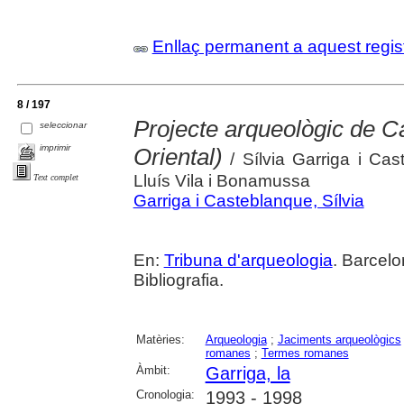
Enllaç permanent a aquest regis
8 / 197
Projecte arqueològic de Ca
seleccionar
imprimir
Oriental)
/ Sílvia Garriga i Ca
Lluís Vila i Bonamussa
Text complet
Garriga i Casteblanque, Sílvia
En:
Tribuna d'arqueologia
. Barcelo
Bibliografia.
Matèries:
Arqueologia
;
Jaciments arqueològics
romanes
;
Termes romanes
Àmbit:
Garriga, la
Cronologia:
1993 - 1998