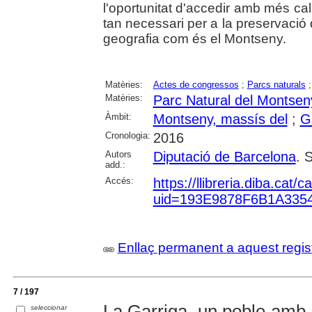
l'oportunitat d'accedir amb més ca
tan necessari per a la preservació
geografia com és el Montseny.
Matèries:
Actes de congressos
;
Parcs naturals
Matèries:
Parc Natural del Montsen
Àmbit:
Montseny, massís del
;
Ga
Cronologia:
2016
Autors
Diputació de Barcelona
. 
add.:
Accés:
https://llibreria.diba.cat
uid=193E9878F6B1A33
Enllaç permanent a aquest regis
7 / 197
La Garriga, un poble amb a
seleccionar