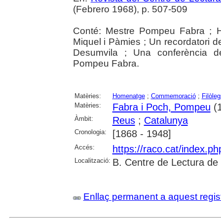
(Febrero 1968), p. 507-509
Conté: Mestre Pompeu Fabra ; 
Miquel i Pàmies ; Un recordatori de
Desumvila ; Una conferència 
Pompeu Fabra.
Matèries:
Homenatge
;
Commemoració
;
Filòleg
Matèries:
Fabra i Poch, Pompeu
(1
Àmbit:
Reus
;
Catalunya
Cronologia:
[1868 - 1948]
Accés:
https://raco.cat/index.p
Localització:
B. Centre de Lectura de
Enllaç permanent a aquest regis