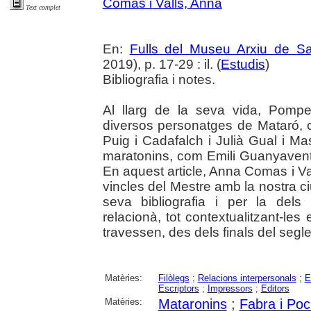
Comas i Valls, Anna
Text complet
En:
Fulls del Museu Arxiu de S
2019), p. 17-29 : il. (
Estudis
)
Bibliografia i notes.
Al llarg de la seva vida, Pomp
diversos personatges de Mataró, 
Puig i Cadafalch i Julià Gual i Ma
maratonins, com Emili Guanyavents
En aquest article, Anna Comas i Va
vincles del Mestre amb la nostra ci
seva bibliografia i per la del
relacionà, tot contextualitzant-les
travessen, des dels finals del segle
Matèries:
Filòlegs
;
Relacions interpersonals
;
E
Escriptors
;
Impressors
;
Editors
Matèries:
Mataronins
;
Fabra i Po