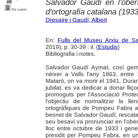
Salvador Gaudí en l'obert
d'ortografia catalana (193
Text complet
Dresaire i Gaudí, Albert
En:
Fulls del Museu Arxiu de S
2019), p. 30-39 : il. (
Estudis
)
Bibliografia i notes.
Salvador Gaudí Aymat, cosí germà
nèixer a Valls l'any 1863, entr
Mataró, on va morir el 1941. Dura
jubilat, es va dedicar a donar lliço
promoguts per l'Associació Prot
l'objectiu de normalitzar la l
ortogràfiques de Pompeu Fabra ap
besnet de Salvador Gaudí, rescata d
seu besavi va pronunciar en l'obert
lloc entre octubre de 1933 i gen
presidit per Pompeu Fabra, en u