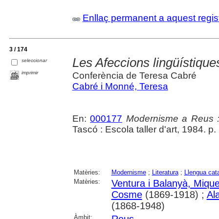
Enllaç permanent a aquest regis
3 / 174
Les Afeccions lingüístiqu
seleccionar
imprimir
Conferència de Teresa Cabré
Cabré i Monné, Teresa
En:
000177
Modernisme a Reus :
Tascó : Escola taller d'art, 1984. p.
Matèries:
Modernisme
;
Literatura
;
Llengua cat
Matèries:
Ventura i Balanyà, Mique
Cosme
(1869-1918) ;
Al
(1868-1948)
Àmbit: