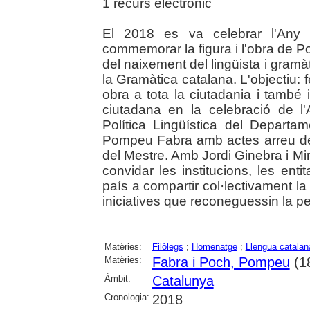
1 recurs electrònic
El 2018 es va celebrar l'Any
commemorar la figura i l'obra de
del naixement del lingüista i gramàt
la Gramàtica catalana. L'objectiu: f
obra a tota la ciutadania i també in
ciutadana en la celebració de l
Política Lingüística del Departa
Pompeu Fabra amb actes arreu del
del Mestre. Amb Jordi Ginebra i Mi
convidar les institucions, les entit
país a compartir col·lectivament l
iniciatives que reconeguessin la per
Matèries:
Filòlegs
;
Homenatge
;
Llengua catalan
Matèries:
Fabra i Poch, Pompeu
(1
Àmbit:
Catalunya
Cronologia:
2018