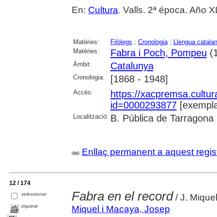
En:
Cultura
. Valls. 2ª época. Año X
Matèries:
Filòlegs
;
Cronologia
;
Llengua catala
Matèries:
Fabra i Poch, Pompeu
(1
Àmbit:
Catalunya
Cronologia:
[1868 - 1948]
Accés:
https://xacpremsa.cultu
id=0000293877
[exempla
Localització:
B. Pública de Tarragona
Enllaç permanent a aquest regis
12 / 174
Fabra en el record
seleccionar
/ J. Mique
imprimir
Miquel i Macaya, Josep