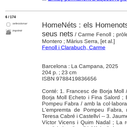
6 / 174
HomeNéts : els Homenots 
seleccionar
imprimir
seus nets
/ Carme Fenoll ; pròl
Montero ; Màrius Serra, [et al.]
Fenoll i Clarabuch, Carme
Barcelona : La Campana, 2025
204 p. ; 23 cm
ISBN 9788419836656
Conté: 1. Francesc de Borja Moll 
Borja Moll Echeto i Fina Salord ; E
Pompeu Fabra / amb la col·laborac
L'empremta de Pompeu Fabra, mé
Teresa Cabré i Castellví -- 3. Jau
Víctor Vicens i Quim Nadal ; La r