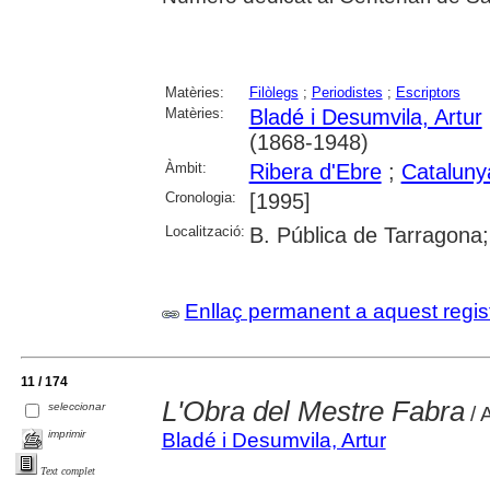
Matèries:
Filòlegs
;
Periodistes
;
Escriptors
Matèries:
Bladé i Desumvila, Artur
(1868-1948)
Àmbit:
Ribera d'Ebre
;
Cataluny
Cronologia:
[1995]
Localització:
B. Pública de Tarragona
Enllaç permanent a aquest regis
11 / 174
L'Obra del Mestre Fabra
seleccionar
/ 
imprimir
Bladé i Desumvila, Artur
Text complet