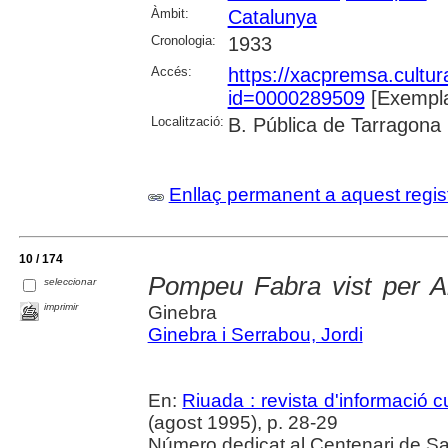
Àmbit:
Catalunya
Cronologia:
1933
Accés:
https://xacpremsa.cultu
id=0000289509
[Exempla
Localització:
B. Pública de Tarragona
Enllaç permanent a aquest regis
10 / 174
Pompeu Fabra vist per A
seleccionar
imprimir
Ginebra
Ginebra i Serrabou, Jordi
En:
Riuada : revista d'informació cu
(agost 1995), p. 28-29
Número dedicat al Centenari de Sa