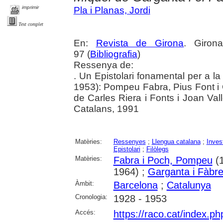
imprimir
Pla i Planas, Jordi
Text complet
En:
Revista de Girona
. Giron
97 (
Bibliografia
)
Ressenya de:
. Un Epistolari fonamental per a la 
1953): Pompeu Fabra, Pius Font i 
de Carles Riera i Fonts i Joan Vall
Catalans, 1991
Matèries:
Ressenyes
;
Llengua catalana
;
Invest
Epistolari
;
Filòlegs
Matèries:
Fabra i Poch, Pompeu
(1
1964) ;
Garganta i Fàbre
Àmbit:
Barcelona
;
Catalunya
Cronologia:
1928 - 1953
Accés:
https://raco.cat/index.p