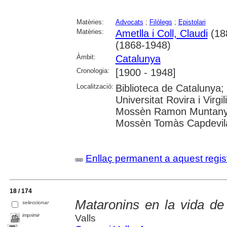
Matèries:
Advocats
;
Filòlegs
;
Epistolari
Matèries:
Ametlla i Coll, Claudi
(18
(1868-1948)
Àmbit:
Catalunya
Cronologia:
[1900 - 1948]
Localització:
Biblioteca de Catalunya;
Universitat Rovira i Virgi
Mossèn Ramon Muntanyola
Mossèn Tomàs Capdevila
Enllaç permanent a aquest regis
18 / 174
Mataronins en la vida d
seleccionar
imprimir
Valls