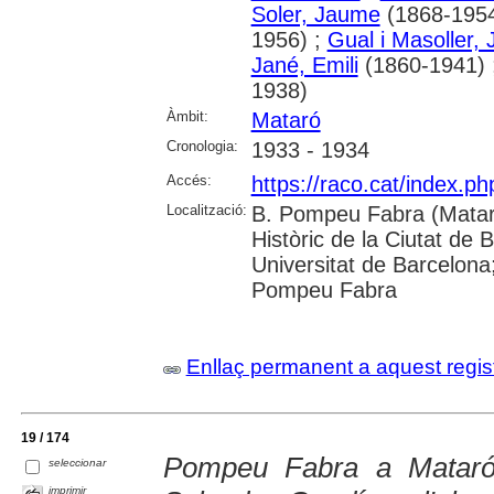
Soler, Jaume
(1868-1954
1956) ;
Gual i Masoller, J
Jané, Emili
(1860-1941) 
1938)
Àmbit:
Mataró
Cronologia:
1933 - 1934
Accés:
https://raco.cat/index.
Localització:
B. Pompeu Fabra (Mataró
Històric de la Ciutat de 
Universitat de Barcelona;
Pompeu Fabra
Enllaç permanent a aquest regis
19 / 174
Pompeu Fabra a Mataró.
seleccionar
imprimir