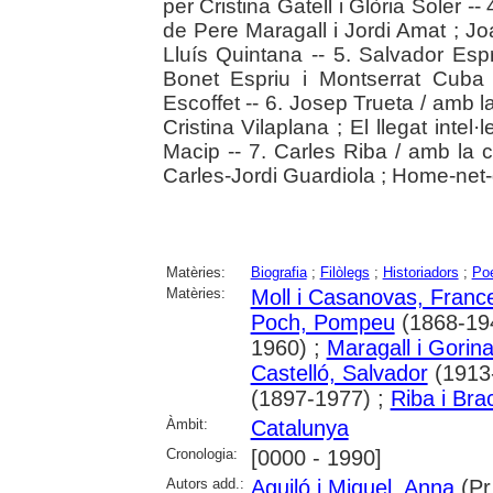
per Cristina Gatell i Glòria Soler -
de Pere Maragall i Jordi Amat ; Jo
Lluís Quintana -- 5. Salvador Esp
Bonet Espriu i Montserrat Cuba
Escoffet -- 6. Josep Trueta / amb la
Cristina Vilaplana ; El llegat intel
Macip -- 7. Carles Riba / amb la 
Carles-Jordi Guardiola ; Home-net-
Matèries:
Biografia
;
Filòlegs
;
Historiadors
;
Po
Matèries:
Moll i Casanovas, Franc
Poch, Pompeu
(1868-19
1960) ;
Maragall i Gorin
Castelló, Salvador
(1913
(1897-1977) ;
Riba i Bra
Àmbit:
Catalunya
Cronologia:
[0000 - 1990]
Autors add.:
Aguiló i Miquel, Anna
(Pr