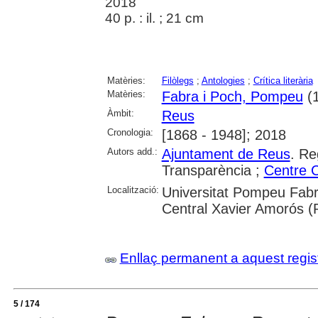
2018
40 p. : il. ; 21 cm
Matèries:
Filòlegs
;
Antologies
;
Crítica literària
Matèries:
Fabra i Poch, Pompeu
(1
Àmbit:
Reus
Cronologia:
[1868 - 1948]; 2018
Autors add.:
Ajuntament de Reus
. Re
Transparència ;
Centre C
Localització:
Universitat Pompeu Fabr
Central Xavier Amorós (
Enllaç permanent a aquest regis
5 / 174