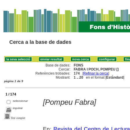
Cerca a la base de dades
Base de dades:
FONS
Cercar:
FABRA I POCH, POMPEU []
Referències trobades:
174
[
Refinar la cerca
]
Mostrant:
1 .. 20
en el format [
Estàndard
]
pàgina 1 de 9
1 / 174
[Pompeu Fabra]
seleccionar
imprimir
Text complet
En:
Revista del Centro de Lectur