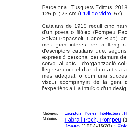
Barcelona : Tusquets Editors, 201
126 p. ; 23 cm (
L'Ull de vidre
, 67)
Catalans de 1918 recull cinc nar
d'un poeta o filòleg (Pompeu Fa
Salvat-Papasseit, Carles Riba), a
més gran interès per la llengua
d'escriptors catalans que, segons 
expressió personal per damunt de,
servei al país i d'organització col
llegir-se com el diari d'un artista
més adequat, o com una successi
viscut acompanyat de la gent 
l'experiència i la intuïció d'un desig 
Matèries:
Escriptors
;
Poetes
;
Intel·lectuals
;
N
Matèries:
Fabra i Poch, Pompeu
(1
Josep
(1884-1970) ;
Fol