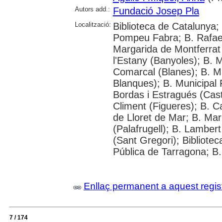
Autors add.:
Fundació Josep Pla
Localització:
Biblioteca de Catalunya; 
Pompeu Fabra; B. Rafael 
Margarida de Montferrat 
l'Estany (Banyoles); B. 
Comarcal (Blanes); B. M
Blanques); B. Municipal
Bordas i Estragués (Cast
Climent (Figueres); B. C
de Lloret de Mar; B. Mar
(Palafrugell); B. Lambert
(Sant Gregori); Bibliotec
Pública de Tarragona; B.
Enllaç permanent a aquest regis
7 / 174