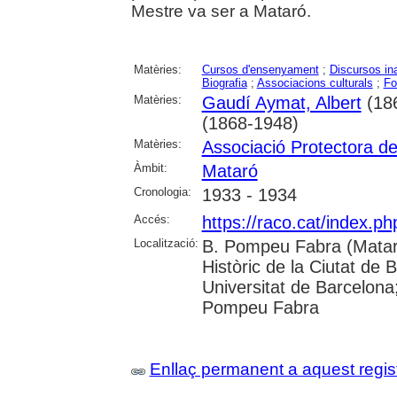
Mestre va ser a Mataró.
Matèries:
Cursos d'ensenyament
;
Discursos in
Biografia
;
Associacions culturals
;
Fo
Matèries:
Gaudí Aymat, Albert
(18
(1868-1948)
Matèries:
Associació Protectora d
Àmbit:
Mataró
Cronologia:
1933 - 1934
Accés:
https://raco.cat/index.
Localització:
B. Pompeu Fabra (Mataró
Històric de la Ciutat de 
Universitat de Barcelona;
Pompeu Fabra
Enllaç permanent a aquest regis