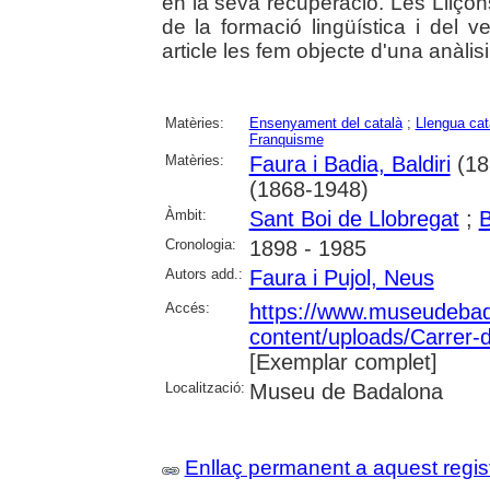
en la seva recuperació. Les Lliço
de la formació lingüística i del v
article les fem objecte d'una anàlisi
Matèries:
Ensenyament del català
;
Llengua cat
Franquisme
Matèries:
Faura i Badia, Baldiri
(18
(1868-1948)
Àmbit:
Sant Boi de Llobregat
;
B
Cronologia:
1898 - 1985
Autors add.:
Faura i Pujol, Neus
Accés:
https://www.museudebad
content/uploads/Carrer-
[Exemplar complet]
Localització:
Museu de Badalona
Enllaç permanent a aquest regis