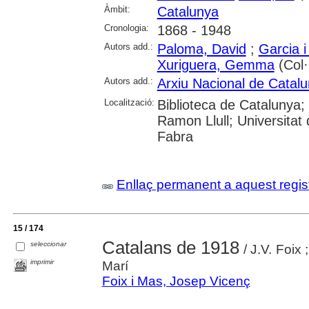
Àmbit:
Catalunya
Cronologia:
1868 - 1948
Autors add.:
Paloma, David
;
Garcia i
Xuriguera, Gemma
(Col·l
Autors add.:
Arxiu Nacional de Catal
Localització:
Biblioteca de Catalunya; U
Ramon Llull; Universitat
Fabra
Enllaç permanent a aquest regis
15 / 174
Catalans de 1918
seleccionar
/ J.V. Foix 
imprimir
Marí
Foix i Mas, Josep Vicenç