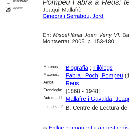
Pompeu Fabra a Reus: tex
seleccionar
imprimir
Joaquil Mallafrè
Ginebra i Serrabou, Jordi
En:
Miscel·lània Joan Veny VI
. B
Montserrat, 2005. p. 153-180
Matèries:
Biografia
;
Filòlegs
Matèries:
Fabra i Poch, Pompeu
(1
Àmbit:
Reus
Cronologia:
[1868 - 1948]
Autors add.:
Mallafré i Gavaldà, Joa
Localització:
B. Centre de Lectura de
Enllaç permanent a aquest regis