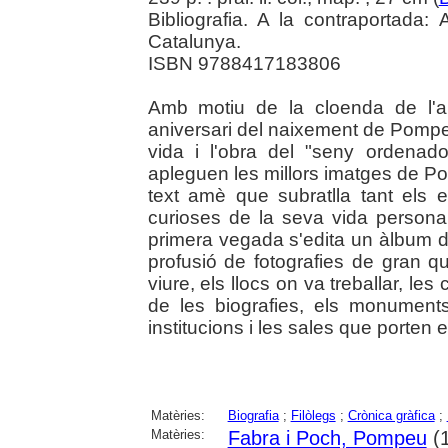
Bibliografia. A la contraportada
Catalunya.
ISBN 9788417183806
Amb motiu de la cloenda de l'
aniversari del naixement de Pompeu 
vida i l'obra del "seny ordenado
apleguen les millors imatges de P
text amè que subratlla tant els
curioses de la seva vida personal,p
primera vegada s'edita un àlbum d
profusió de fotografies de gran qua
viure, els llocs on va treballar, les
de les biografies, els monument
institucions i les sales que porten el
Matèries:
Biografia
;
Filòlegs
;
Crònica gràfica
;
Matèries:
Fabra i Poch, Pompeu
(1