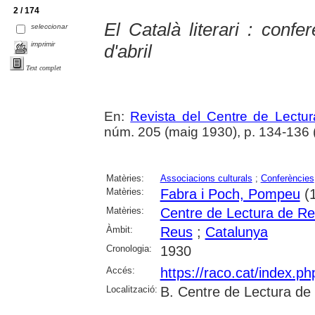
2 / 174
El Català literari : con
seleccionar
imprimir
d'abril
Text complet
En:
Revista del Centre de Lectu
núm. 205 (maig 1930), p. 134-136 
Matèries:
Associacions culturals
;
Conferències
Matèries:
Fabra i Poch, Pompeu
(1
Matèries:
Centre de Lectura de R
Àmbit:
Reus
;
Catalunya
Cronologia:
1930
Accés:
https://raco.cat/index.p
Localització:
B. Centre de Lectura de