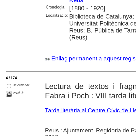
Reus
Cronologia:
[1880 - 1920]
Localització:
Biblioteca de Catalunya;
Universitat Politècnica 
Reus; B. Pública de Tar
(Reus)
Enllaç permanent a aquest regis
4 / 174
Lectura de textos i fra
seleccionar
imprimir
Fabra i Poch : VIII tarda li
Tarda literària al Centre Cívic de L
Reus : Ajuntament. Regidoria de Pa