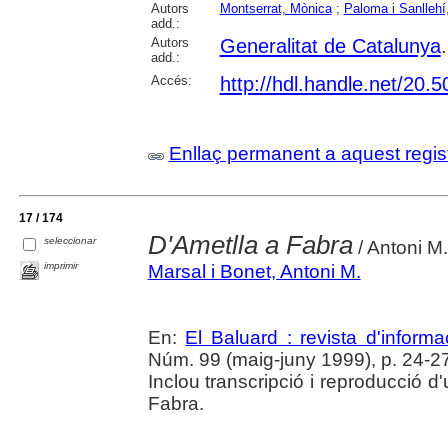
Autors
Montserrat, Mònica
;
Paloma i Sanllehí
add.:
Autors
Generalitat de Catalunya
add.:
Accés:
http://hdl.handle.net/20
Enllaç permanent a aquest regis
17 / 174
D'Ametlla a Fabra
seleccionar
/ Antoni M
imprimir
Marsal i Bonet, Antoni M.
En:
El Baluard : revista d'informa
Núm. 99 (maig-juny 1999), p. 24-2
Inclou transcripció i reproducció 
Fabra.