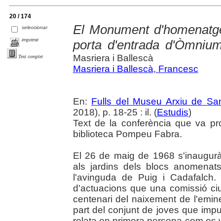
20 / 174
El Monument d'homenatg
seleccionar
imprimir
porta d'entrada d'Òmnium
Masriera i Ballescà
Text complet
Masriera i Ballescà, Francesc
En:
Fulls del Museu Arxiu de Sa
2018), p. 18-25 : il. (
Estudis
)
Text de la conferència que va p
biblioteca Pompeu Fabra.
El 26 de maig de 1968 s'inaugur
als jardins dels blocs anomenats
l'avinguda de Puig i Cadafalch.
d'actuacions que una comissió ci
centenari del naixement de l'emin
part del conjunt de joves que imp
relata en primera persona com es