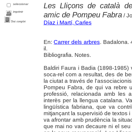
Les Lliçons de català de
seleccionar
imprimir
amic de Pompeu Fabra
/ Jo
Díaz i Martí, Carles
Text complet
En:
Carrer dels arbres
. Badalona. 
il.
Bibliografia. Notes.
Baldiri Faura i Badia (1898-1985)
soca-rel com a resultat, des de b
la ciutat a través de l'associacion
Pompeu Fabra, de qui va rebre un
professió, relacionada amb les 
interès per la llengua catalana. V
lingüística fabriana, que va cont
mitjançant la supervisió de textos i
va afrontar amb prudència la situa
que mai no van decaure ni el seu 