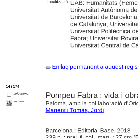
Localització:
UAB: Humanitats (Hemer
Universitat Autònoma de
Universitat de Barcelona;
de Catalunya; Universitat
Universitat Politècnica 
Fabra; Universitat Rovira 
Universitat Central de C
Enllaç permanent a aquest regis
14 / 174
Pompeu Fabra : vida i obr
seleccionar
imprimir
Paloma, amb la col·laboració d'O
Manent i Tomàs, Jordi
Barcelona : Editorial Base, 2018
239 p. : pral. il. col., map. ; 27 cm (