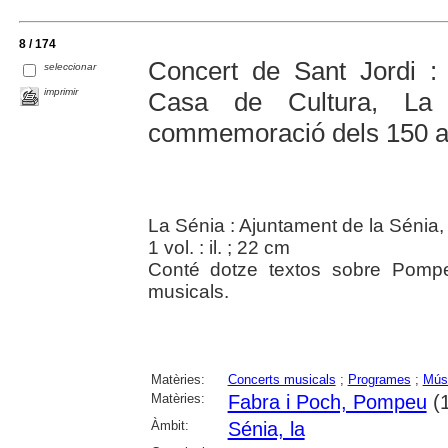
8 / 174
Concert de Sant Jordi : 
seleccionar
imprimir
Casa de Cultura, La
commemoració dels 150 a
La Sénia : Ajuntament de la Sénia,
1 vol. : il. ; 22 cm
Conté dotze textos sobre Pompe
musicals.
Matèries:
Concerts musicals
;
Programes
;
Músi
Matèries:
Fabra i Poch, Pompeu
(1
Àmbit:
Sénia, la