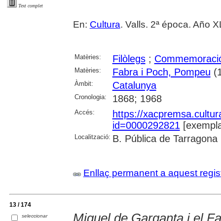
Text complet
En:
Cultura
. Valls. 2ª época. Año X
Matèries:
Filòlegs
;
Commemoraci
Matèries:
Fabra i Poch, Pompeu
(1
Àmbit:
Catalunya
Cronologia:
1868; 1968
Accés:
https://xacpremsa.cultu
id=0000292821
[exempla
Localització:
B. Pública de Tarragona
Enllaç permanent a aquest regis
13 / 174
Miquel de Garganta i el F
seleccionar