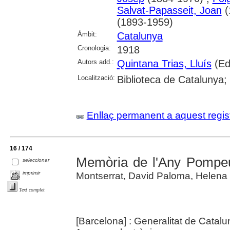
Salvat-Papasseit, Joan
(
(1893-1959)
Àmbit:
Catalunya
Cronologia:
1918
Autors add.:
Quintana Trias, Lluís
(Ed
Localització:
Biblioteca de Catalunya;
Enllaç permanent a aquest regis
16 / 174
Memòria de l'Any Pompe
seleccionar
imprimir
Montserrat, David Paloma, Helena 
Text complet
[Barcelona] : Generalitat de Catal