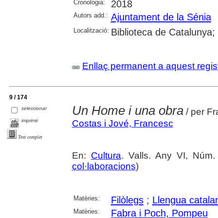
Cronologia:
2018
Autors add.:
Ajuntament de la Sénia
Localització:
Biblioteca de Catalunya
Enllaç permanent a aquest regis
9 / 174
Un Home i una obra
seleccionar
/ per F
imprimir
Costas i Jové, Francesc
Text complet
En:
Cultura
. Valls. Any VI, Núm.
col·laboracions
)
Matèries:
Filòlegs
;
Llengua catala
Matèries:
Fabra i Poch, Pompeu