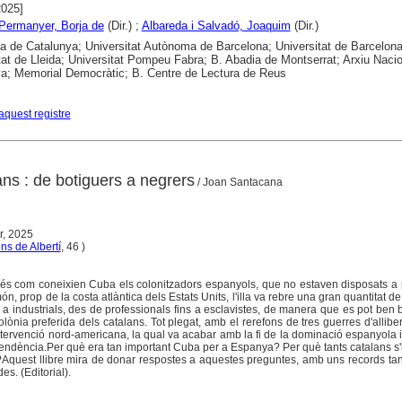
2025]
 Permanyer, Borja de
(Dir.) ;
Albareda i Salvadó, Joaquim
(Dir.)
ca de Catalunya; Universitat Autònoma de Barcelona; Universitat de Barcelona
tat de Lleida; Universitat Pompeu Fabra; B. Abadia de Montserrat; Arxiu Naci
a; Memorial Democràtic; B. Centre de Lectura de Reus
aquest registre
ans : de botiguers a negrers
/ Joan Santacana
or, 2025
ns de Albertí
, 46 )
í és com coneixien Cuba els colonitzadors espanyols, que no estaven disposats a 
ón, prop de la costa atlàntica dels Estats Units, l'illa va rebre una gran quantitat de
 a industrials, des de professionals fins a esclavistes, de manera que es pot ben 
ònia preferida dels catalans. Tot plegat, amb el rerefons de tres guerres d'allibe
ntervenció nord-americana, la qual va acabar amb la fi de la dominació espanyola i
ependència.Per què era tan important Cuba per a Espanya? Per què tants catalans s'
?Aquest llibre mira de donar respostes a aquestes preguntes, amb uns records ta
s. (Editorial).