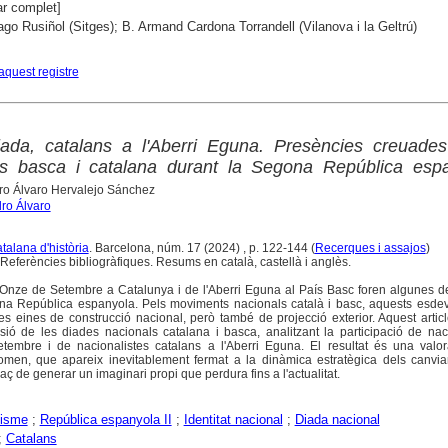
r complet]
ago Rusiñol (Sitges); B. Armand Cardona Torrandell (Vilanova i la Geltrú)
aquest registre
ada, catalans a l'Aberri Eguna. Presències creuades
ls basca i catalana durant la Segona República espa
ro Álvaro Hervalejo Sánchez
ro Álvaro
atalana d'història
. Barcelona, núm. 17 (2024) , p. 122-144 (
Recerques i assajos
)
Referències bibliogràfiques. Resums en català, castellà i anglès.
l'Onze de Setembre a Catalunya i de l'Aberri Eguna al País Basc foren algunes 
na República espanyola. Pels moviments nacionals català i basc, aquests esde
s eines de construcció nacional, però també de projecció exterior. Aquest artic
ó de les diades nacionals catalana i basca, analitzant la participació de naci
tembre i de nacionalistes catalans a l'Aberri Eguna. El resultat és una valo
men, que apareix inevitablement fermat a la dinàmica estratègica dels canvian
apaç de generar un imaginari propi que perdura fins a l'actualitat.
lisme
;
República espanyola II
;
Identitat nacional
;
Diada nacional
;
Catalans