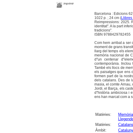
imprimir
Barcelona : Edicions 62
1022 p. ; 24 cm (
Llibres 
Reimpressions: 2025. Re
identitat". A la part inf
tradicions".
ISBN 9788429782455
Com hem arribat a ser q
moment de grans transfor
llarg del temps els elem
memòria nacional de Ca
d''un centenar d''ele
contemporània. Inclou t
També els llocs de memòr
els paisatges que ens de
formen part de la nostra
dels catalans. Des de l
masia, el comte Arnau, o
Jordi, el Barça, els caste
d''història ambiciosa i
ens han marcat com a soc
Matèries:
Memòria 
Llegend
Matèries:
Catalan
Àmbit:
Catalun