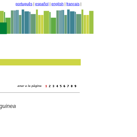
português
|
español
|
english
|
français
|
anar a la pàgina
guinea