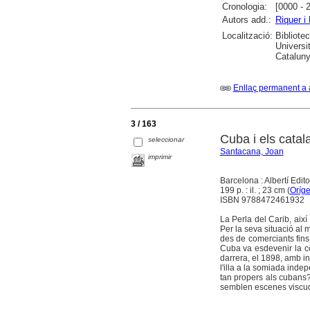
Cronologia:
[0000 - 
Autors add.:
Riquer i
Localització:
Bibliote
Universi
Cataluny
Enllaç permanent a 
3 / 163
Cuba i els catal
seleccionar
Santacana, Joan
imprimir
Barcelona : Albertí Edit
199 p. : il. ; 23 cm (
Oríge
ISBN 9788472461932
La Perla del Carib, aix
Per la seva situació al m
des de comerciants fins
Cuba va esdevenir la col
darrera, el 1898, amb i
l'illa a la somiada ind
tan propers als cubans
semblen escenes viscude