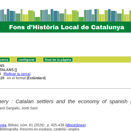
NS
TALANS []
3
[
Refinar la cerca
]
. 20
en el format [
Estàndard
]
phery : Catalan settlers and the economy of spanish 
ard Gargallo, Jordi Sant
ánea
. Bilbao, núm. 81 (2026) , p. 405-438 (
Miscelánea
)
Bibliografia. Resums en euskara, castellà i anglès.