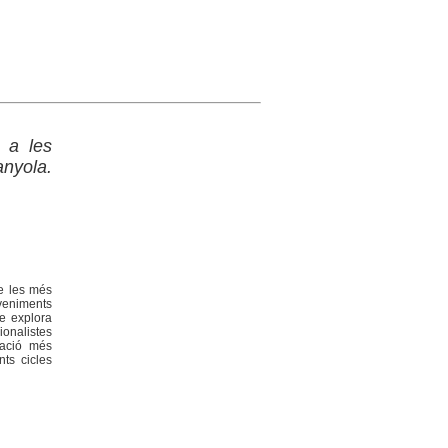
 a les
nyola.
de les més
veniments
le explora
onalistes
ració més
ts cicles