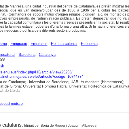
iutat de Manresa, una ciutat industrial del centre de Catalunya, es pretén mostrar le
ó social que es van desenvolupar des de 1850 a 1936 per a cobrir les baixes 
nitat. (Germanors de socors mutus d'origen religiós, d'origen laic, de montepíos p
ciatives empresarials, de l'administració pública.). Es pretén demostrar que no va 
per la capacitat comunitària i les diferents creences presents en la societat. El result
es la famílies estaven cobertes d'una forma o una altra. Si hi havia diferències era
 de negociació política dels diferents sectors productius.
isme
;
Emigració
;
Empreses
;
Política colonial
;
Economia
s
quatorial
;
Barcelona
;
Catalunya
968
rdi
ojs.ehu.eus/index.php/HC/article/view/25253/
dialnet.unirioja.es/servlet/articulo?codigo=10744774
ca de Catalunya; Universitat de Barcelona; UAB: Humanitats (Hemeroteca);
tat de Girona; Universitat Pompeu Fabra; Universitat Politècnica de Catalunya
tat de Lleida
aquest registre
 catalans
/ [dirigit per Borja de Riquer i Joaquim Albareda]