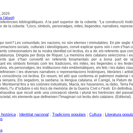
, 2025
a l'abast
)
ferències bibliogràfiques. A la part superior de la coberta: "La construcció histò
erior de la coberta: "Llocs, símbols, personatges, mites, llegendes, narratives, repres
ui som? Les comunitats, les nacions, no són eternes i immutables. En ple segle 
macions socials, culturals i ideològiques, convé explicar quins són i com s''han co
ents cohesionadors de la nostra identitat col·lectiva, és a dir, els referents que con
talunya. Dirigida per Borja de Riquer, La memòria dels catalans selecciona i e
ments que s''han convertit en referents fonamentals per a bona part de la
ant els símbols formals com les tradicions, els mites, les llegendes o les festes 
ia, els personatges, les institucions més emblemàtiques, els fets i les dates clau
fineixen i les diverses narratives o representacions històriques, literàries i artís
 consciència col·lectiva. En resum, tot allò que conforma el patrimoni material i 
a senyera, Els segadors, la sardana, la llengua catalana, el Canigó, la Patum de
 Montserrat fins a les colònies industrials, Macià, les havaneres, la ràdio, Terra F
llers, l''u d''octubre o els llocs de memòria de la Guerra Civil o l''exili. En definitiv
 exhaustiva que recull amb una concepció oberta i plural les herències del pass
ietat, els elements que defineixen l''imaginari col·lectiu dels catalans. (Editorial).
històrica
;
Identitat nacional
;
Tradicions populars
;
Cultura
;
Literatura popul
es
s
ya