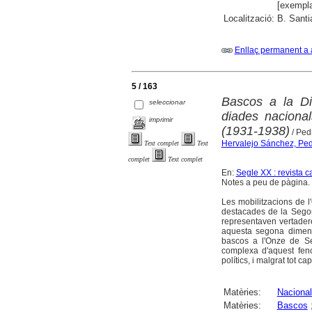
[exempla
Localització:
B. Santi
Enllaç permanent a 
5 / 163
Bascos a la Di
seleccionar
diades naciona
imprimir
(1931-1938)
/ Ped
Hervalejo Sánchez, Ped
Text complet
Text
complet
Text complet
En:
Segle XX : revista c
Notes a peu de pàgina. 
Les mobilitzacions de 
destacades de la Sego
representaven vertadere
aquesta segona dimensi
bascos a l'Onze de Se
complexa d'aquest feno
polítics, i malgrat tot c
Matèries:
Naciona
Matèries:
Bascos