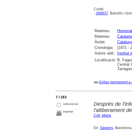
Conté:
-
268837
Balcells i Gon
Matèries:
Homena
Matèries:
Catalan
Àmbit:
Catalun
Cronologia:
[1871 - 
Autors add.:
Institut
Localització:
B. Fages
Central 
Tarragon
Enllaç permanent a 
7 / 163
Després de l'inf
seleccionar
l'alliberament d
imprimir
Coll, Maria
En:
Sàpiens
. Barcelona,