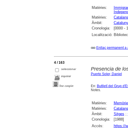
Matèries:
Immigra
Indepen
Matèries:
Catalan
Àmbit:
Catalun
Cronologia:
[0000 - 
Localització:
Bibliote
Enllaç permanent a 
4 / 163
Presencia de l
seleccionar
Puerto Soler, Daniel
imprimir
En:
Butlletí del Grup d'
Text complet
Notes.
Matèries:
Memòrie
Matèries:
Catalan
Àmbit:
Sitges
;
Cronologia:
[1988]
Accés:
https:/