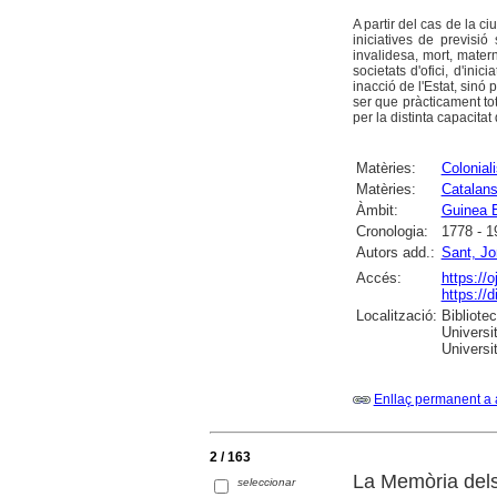
A partir del cas de la c
iniciatives de previsi
invalidesa, mort, mater
societats d'ofici, d'ini
inacció de l'Estat, sinó 
ser que pràcticament tot
per la distinta capacitat
Matèries:
Colonial
Matèries:
Catalan
Àmbit:
Guinea E
Cronologia:
1778 - 1
Autors add.:
Sant, Jo
Accés:
https://
https://
Localització:
Bibliote
Universi
Universi
Enllaç permanent a 
2 / 163
La Memòria dels
seleccionar