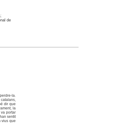
;
onal de
perdre-la.
 catalans,
bé dir que
rament, la
 va portar
han sentit
n vius que