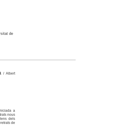
sitat de
a
/ Albert
niciada a
trats nous
lens dels
retrats de