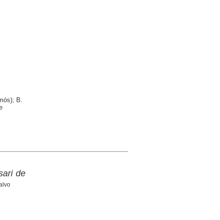
mós); B.
e
sari de
alvo