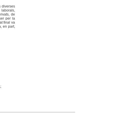
s diverses
laborals,
rivats, de
ser per la
at final va
, en part,
;