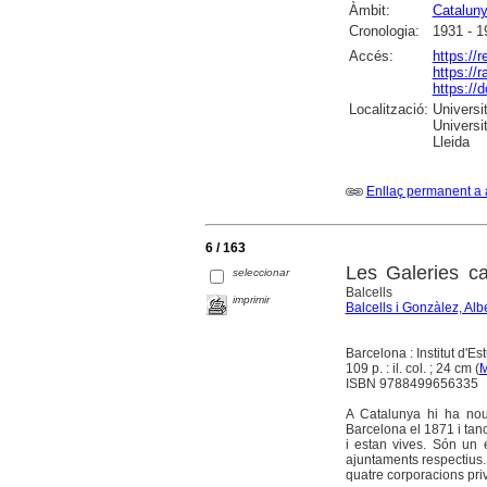
Àmbit:
Catalun
Cronologia:
1931 - 1
Accés:
https://
https://
https://
Localització:
Universi
Universi
Lleida
Enllaç permanent a 
6 / 163
Les Galeries ca
seleccionar
Balcells
imprimir
Balcells i Gonzàlez, Alb
Barcelona : Institut d'E
109 p. : il. col. ; 24 cm (
M
ISBN 9788499656335
A Catalunya hi ha nou 
Barcelona el 1871 i tanc
i estan vives. Són un 
ajuntaments respectius. 
quatre corporacions priv