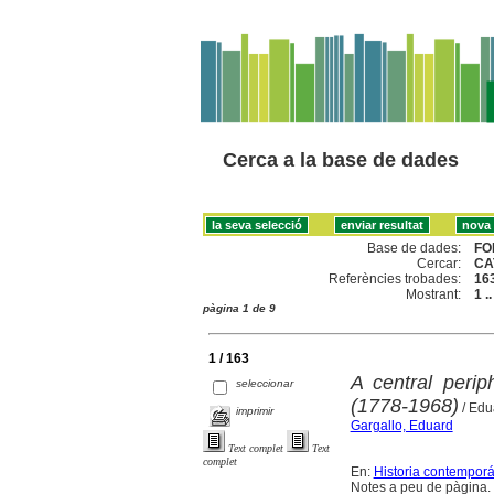
Cerca a la base de dades
Base de dades:
FO
Cercar:
CA
Referències trobades:
16
Mostrant:
1 .
pàgina 1 de 9
1 / 163
A central peri
seleccionar
(1778-1968)
/ Edu
imprimir
Gargallo, Eduard
Text complet
Text
complet
En:
Historia contempor
Notes a peu de pàgina. 