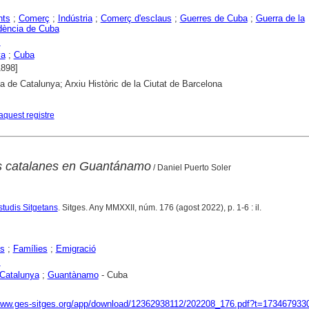
nts
;
Comerç
;
Indústria
;
Comerç d'esclaus
;
Guerres de Cuba
;
Guerra de la
dència de Cuba
s
ya
;
Cuba
1898]
ca de Catalunya; Arxiu Històric de la Ciutat de Barcelona
aquest registre
os catalanes en Guantánamo
/ Daniel Puerto Soler
Estudis Sitgetans
. Sitges. Any MMXXII, núm. 176 (agost 2022), p. 1-6 : il.
s
;
Famílies
;
Emigració
s
Catalunya
;
Guantànamo
- Cuba
/www.ges-sitges.org/app/download/12362938112/202208_176.pdf?t=173467933