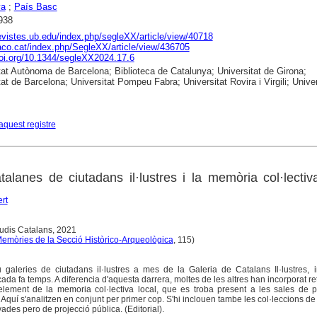
ya
;
País Basc
938
revistes.ub.edu/index.php/segleXX/article/view/40718
raco.cat/index.php/SegleXX/article/view/436705
doi.org/10.1344/segleXX2024.17.6
tat Autònoma de Barcelona; Biblioteca de Catalunya; Universitat de Girona;
tat de Barcelona; Universitat Pompeu Fabra; Universitat Rovira i Virgili; Univer
aquest registre
talanes de ciutadans il·lustres i la memòria col·lectiv
ert
studis Catalans, 2021
emòries de la Secció Històrico-Arqueològica
, 115)
galeries de ciutadans il·lustres a mes de la Galeria de Catalans Il·lustres, i
ada fa temps. A diferencia d'aquesta darrera, moltes de les altres han incorporat re
element de la memoria col·lectiva local, que es troba present a les sales de p
Aquí s'analitzen en conjunt per primer cop. S'hi inclouen tambe les col·leccions de 
ades pero de projecció pública. (Editorial).