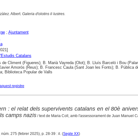
zàlez. Albert.
Galeria d'olotins il·lustres.
tge
;
Ajuntament
s
ya
2021]
 d'Estudis Catalans
 de Climent (Figueres); B. Marià Vayreda (Olot); B. Lluís Barceló i Bou (Pala
Xavier Amorós (Reus); B. Francesc Caula (Sant Joan les Fonts); B. Pública d
a; Biblioteca Popular de Valls
aquest registre
ern : el relat dels supervivents catalans en el 80è aniver
els camps nazis
/ text de Maria Coll, amb l'assessorament de Juan Manuel C
 núm. 275 (febrer 2025), p. 28-39 : il. (
Segle XX
)