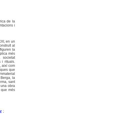
rica de la
entacions i
XXI, en un
nstruït al
figuren la
xplica més
 societat
i rituals.
, així com
tiques que
immaterial
 Berga, la
erma, sant
a, una obra
at que més
ar
;