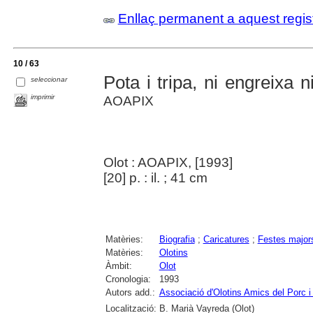
Enllaç permanent a aquest regis
10 / 63
Pota i tripa, ni engreixa 
seleccionar
imprimir
AOAPIX
Olot : AOAPIX, [1993]
[20] p. : il. ; 41 cm
Matèries:
Biografia
;
Caricatures
;
Festes major
Matèries:
Olotins
Àmbit:
Olot
Cronologia:
1993
Autors add.:
Associació d'Olotins Amics del Porc i 
Localització:
B. Marià Vayreda (Olot)