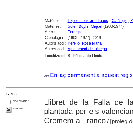
Matèries:
Exposicions artístiques
;
Catàlegs
;
P
Matèries:
Solé i Boÿls, Miquel
(1903-1977)
Àmbit:
Tàrrega
Cronologia:
[1903 - 1977]; 2019
Autors add.:
Perelló, Rosa Maria
Autors add.:
Ajuntament de Tàrrega
Localització:
B. Pública de Lleida
Enllaç permanent a aquest regis
17 / 63
Llibret de la Falla de l
seleccionar
imprimir
plantada per els valencia
Cremem a Franco
/ [pròleg 