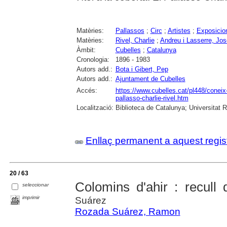
Matèries:
Pallassos
;
Circ
;
Artistes
;
Exposicion
Matèries:
Rivel, Charlie
;
Andreu i Lasserre, Jo
Àmbit:
Cubelles
;
Catalunya
Cronologia:
1896 - 1983
Autors add.:
Bota i Gibert, Pep
Autors add.:
Ajuntament de Cubelles
Accés:
https://www.cubelles.cat/pl448/coneix-c
pallasso-charlie-rivel.htm
Localització:
Biblioteca de Catalunya; Universitat 
Enllaç permanent a aquest regis
20 / 63
Colomins d'ahir : recull 
seleccionar
imprimir
Suárez
Rozada Suárez, Ramon