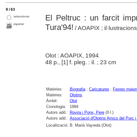
9 / 63
El Peltruc : un farcit im
seleccionar
imprimir
Tura'94!
/ AOAPIX ; il·lustracions
Olot : AOAPIX, 1994
48 p., [1] f. pleg. : il. ; 23 cm
Matèries:
Biografia
;
Caricatures
;
Festes major
Matèries:
Olotins
Àmbit:
Olot
Cronologia:
1994
Autors add.:
Rovira i Pons, Pere
(Il·l.)
Autors add.:
Associació d'Olotins Amics del Porc i 
Localització:
B. Marià Vayreda (Olot)