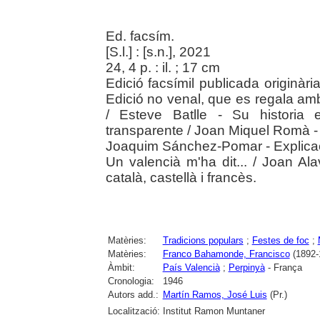
Ed. facsím.
[S.l.] : [s.n.], 2021
24, 4 p. : il. ; 17 cm
Edició facsímil publicada originàr
Edició no venal, que es regala amb
/ Esteve Batlle - Su historia 
transparente / Joan Miquel Romà -
Joaquim Sánchez-Pomar - Explicació 
Un valencià m'ha dit... / Joan A
català, castellà i francès.
Matèries:
Tradicions populars
;
Festes de foc
;
Matèries:
Franco Bahamonde, Francisco
(1892-
Àmbit:
País Valencià
;
Perpinyà
- França
Cronologia:
1946
Autors add.:
Martín Ramos, José Luis
(Pr.)
Localització:
Institut Ramon Muntaner