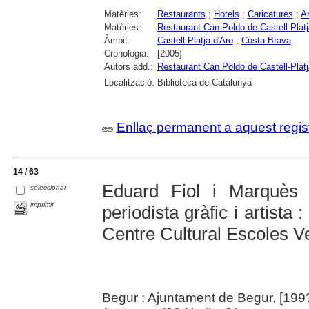
Matèries:
Restaurants
;
Hotels
;
Caricatures
;
An
Matèries:
Restaurant Can Poldo de Castell-Platj
Àmbit:
Castell-Platja d'Aro
;
Costa Brava
Cronologia:
[2005]
Autors add.:
Restaurant Can Poldo de Castell-Platj
Localització:
Biblioteca de Catalunya
Enllaç permanent a aquest regis
14 / 63
Eduard Fiol i Marquès :
seleccionar
imprimir
periodista gràfic i artista 
Centre Cultural Escoles V
Begur : Ajuntament de Begur, [199