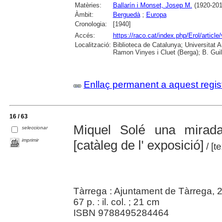
Matèries:
Ballarín i Monset, Josep M.
(1920-201
Àmbit:
Berguedà
;
Europa
Cronologia:
[1940]
Accés:
https://raco.cat/index.php/Erol/articl
Localització:
Biblioteca de Catalunya; Universitat
Ramon Vinyes i Cluet (Berga); B. Guil
Enllaç permanent a aquest regis
16 / 63
Miquel Solé una mirad
seleccionar
imprimir
[catàleg de l' exposició]
/ [t
Tàrrega : Ajuntament de Tàrrega, 
67 p. : il. col. ; 21 cm
ISBN 9788495284464