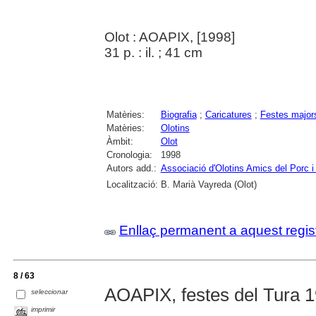
Olot : AOAPIX, [1998]
31 p. : il. ; 41 cm
Matèries:
Biografia
;
Caricatures
;
Festes major
Matèries:
Olotins
Àmbit:
Olot
Cronologia:
1998
Autors add.:
Associació d'Olotins Amics del Porc i 
Localització:
B. Marià Vayreda (Olot)
Enllaç permanent a aquest regis
8 / 63
AOAPIX, festes del Tura 
seleccionar
imprimir