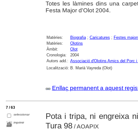
Totes les làmines dins una carpe
Festa Major d'Olot 2004.
Matèries:
Biografia
;
Caricatures
;
Festes major
Matèries:
Olotins
Àmbit:
Olot
Cronologia:
2004
Autors add.:
Associació d'Olotins Amics del Porc i 
Localització:
B. Marià Vayreda (Olot)
Enllaç permanent a aquest regis
7 / 63
Pota i tripa, ni engreixa n
seleccionar
imprimir
Tura 98
/ AOAPIX