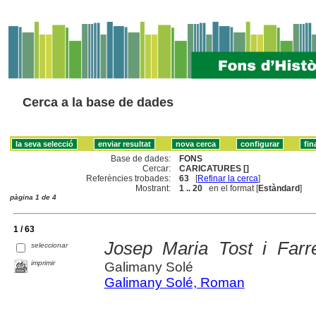
Cerca a la base de dades
Base de dades:
FONS
Cercar:
CARICATURES []
Referències trobades:
63
[
Refinar la cerca
]
Mostrant:
1 .. 20
en el format [
Estàndard
]
pàgina 1 de 4
1 / 63
Josep Maria Tost i Farré
seleccionar
imprimir
Galimany Solé
Galimany Solé, Roman