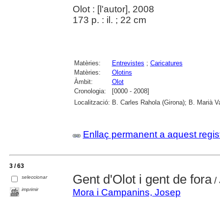
Olot : [l'autor], 2008
173 p. : il. ; 22 cm
Matèries:
Entrevistes
;
Caricatures
Matèries:
Olotins
Àmbit:
Olot
Cronologia:
[0000 - 2008]
Localització:
B. Carles Rahola (Girona); B. Marià V
Enllaç permanent a aquest regis
3 / 63
Gent d'Olot i gent de fora
seleccionar
/
imprimir
Mora i Campanins, Josep