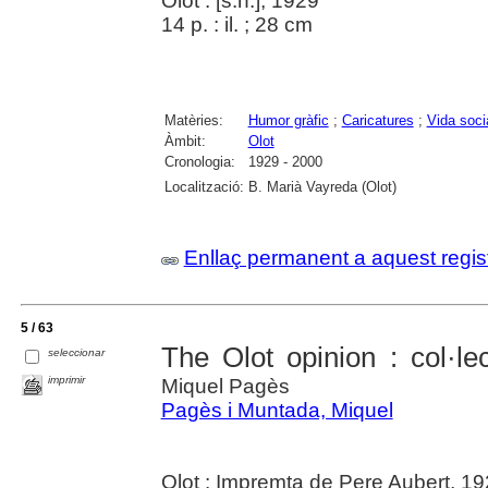
Olot : [s.n.], 1929
14 p. : il. ; 28 cm
Matèries:
Humor gràfic
;
Caricatures
;
Vida soci
Àmbit:
Olot
Cronologia:
1929 - 2000
Localització:
B. Marià Vayreda (Olot)
Enllaç permanent a aquest regis
5 / 63
The Olot opinion : col·le
seleccionar
imprimir
Miquel Pagès
Pagès i Muntada, Miquel
Olot : Impremta de Pere Aubert, 1