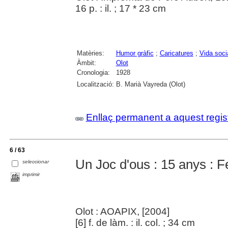
16 p. : il. ; 17 * 23 cm
Matèries:
Humor gràfic
;
Caricatures
;
Vida soci
Àmbit:
Olot
Cronologia:
1928
Localització:
B. Marià Vayreda (Olot)
Enllaç permanent a aquest regis
6 / 63
Un Joc d'ous : 15 anys : F
seleccionar
imprimir
Olot : AOAPIX, [2004]
[6] f. de làm. : il. col. ; 34 cm