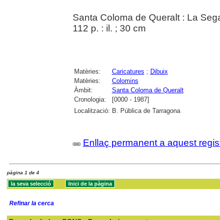
Santa Coloma de Queralt : La Sega
112 p. : il. ; 30 cm
Matèries:
Caricatures
;
Dibuix
Matèries:
Colomins
Àmbit:
Santa Coloma de Queralt
Cronologia:
[0000 - 1987]
Localització:
B. Pública de Tarragona
Enllaç permanent a aquest regis
pàgina 1 de 4
Refinar la cerca