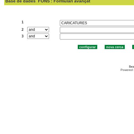
Base de dades
FONS : Formulari avançat
Cercar:
1
2
3
Sea
Powered