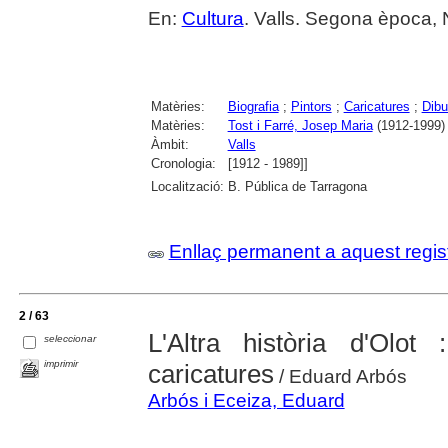
En:
Cultura
. Valls. Segona època,
Matèries:
Biografia
;
Pintors
;
Caricatures
;
Dibu
Matèries:
Tost i Farré, Josep Maria
(1912-1999)
Àmbit:
Valls
Cronologia:
[1912 - 1989]]
Localització:
B. Pública de Tarragona
Enllaç permanent a aquest regis
2 / 63
L'Altra història d'Olo
seleccionar
imprimir
caricatures
/ Eduard Arbós
Arbós i Eceiza, Eduard