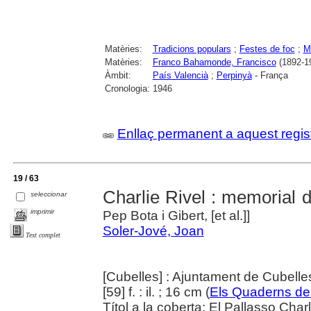
Matèries:
Tradicions populars
;
Festes de foc
;
M
Matèries:
Franco Bahamonde, Francisco
(1892-1
Àmbit:
País Valencià
;
Perpinyà
- França
Cronologia:
1946
Enllaç permanent a aquest regis
19 / 63
Charlie Rivel : memorial 
seleccionar
imprimir
Pep Bota i Gibert, [et al.]]
Soler-Jové, Joan
Text complet
[Cubelles] : Ajuntament de Cubell
[59] f. : il. ; 16 cm (
Els Quaderns de 
Títol a la coberta: El Pallasso Charl