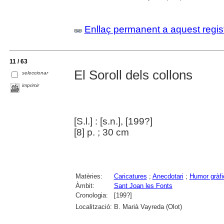
Enllaç permanent a aquest regis
11 / 63
El Soroll dels collons
seleccionar
imprimir
[S.l.] : [s.n.], [199?]
[8] p. ; 30 cm
Matèries:
Caricatures
;
Anecdotari
;
Humor gràfi
Àmbit:
Sant Joan les Fonts
Cronologia:
[199?]
Localització:
B. Marià Vayreda (Olot)