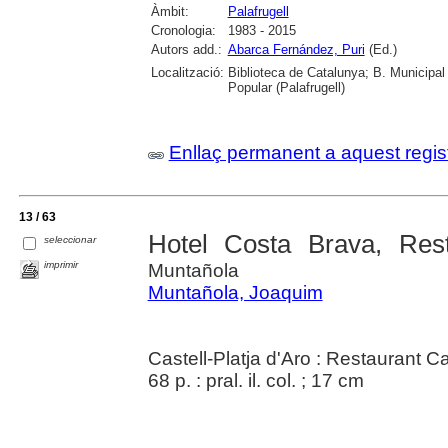
Àmbit:
Palafrugell
Cronologia:
1983 - 2015
Autors add.:
Abarca Fernández, Puri
(Ed.)
Localització:
Biblioteca de Catalunya; B. Municipal
Popular (Palafrugell)
Enllaç permanent a aquest regis
13 / 63
Hotel Costa Brava, Res
seleccionar
imprimir
Muntañola
Muntañola, Joaquim
Castell-Platja d'Aro : Restaurant 
68 p. : pral. il. col. ; 17 cm