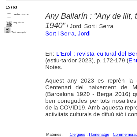
15 / 63
Any Ballarín : "Any de lli
seleccionar
imprimir
1940"
/ Jordi Sort i Serra
Sort i Serra, Jordi
Text complet
En:
L'Erol : revista cultural del B
(estiu-tardor 2023), p. 172-179 (
Ent
Notes.
Aquest any 2023 es reprèn la 
Centenari del naixement de M
(Barcelona 1920 - Berga 2016) 
ben conegudes per tots nosaltres
de la COVID19. Amb aquesta repres
activitats culturals de difuú sió i c
Matèries:
Clergues
;
Homenatge
;
Commemorac