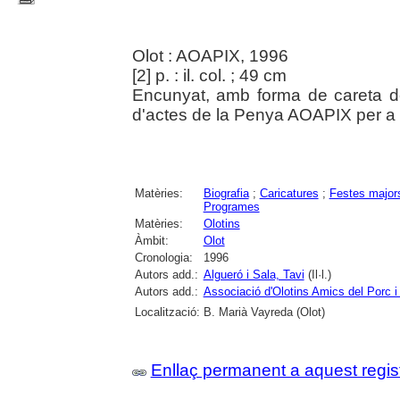
Olot : AOAPIX, 1996
[2] p. : il. col. ; 49 cm
Encunyat, amb forma de careta de
d'actes de la Penya AOAPIX per a 
Matèries:
Biografia
;
Caricatures
;
Festes major
Programes
Matèries:
Olotins
Àmbit:
Olot
Cronologia:
1996
Autors add.:
Algueró i Sala, Tavi
(Il·l.)
Autors add.:
Associació d'Olotins Amics del Porc i 
Localització:
B. Marià Vayreda (Olot)
Enllaç permanent a aquest regis