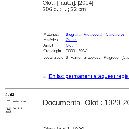
Olot : [l'autor], [2004]
206 p. : il. ; 22 cm
Matèries:
Biografia
;
Vida social
;
Caricatures
Matèries:
Olotins
Àmbit:
Olot
Cronologia:
[0000 - 2004]
Localització:
B. Ramon Grabolosa i Puigrodon (Caste
Enllaç permanent a aquest regis
4 / 63
Documental-Olot : 1929-2
seleccionar
imprimir