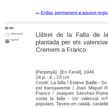
Enllaç permanent a aquest regis
18 / 63
Llibret de la Falla de l
seleccionar
imprimir
plantada per els valencia
Cremem a Franco
[Perpinyà] : [En Farail], 1946
24 p. : il. ; 23 cm
Conté: La falla / Esteve Batlle - Su
est transparente / Joan Miquel
Franco / Joaquim Sánchez-Pomar 
conta la falla - Un valencià m'
populars. Textos en català, castellà