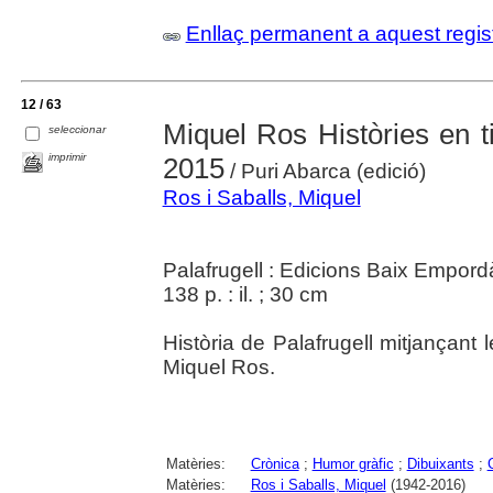
Enllaç permanent a aquest regis
12 / 63
Miquel Ros Històries en t
seleccionar
imprimir
2015
/ Puri Abarca (edició)
Ros i Saballs, Miquel
Palafrugell : Edicions Baix Empord
138 p. : il. ; 30 cm
Història de Palafrugell mitjançant l
Miquel Ros.
Matèries:
Crònica
;
Humor gràfic
;
Dibuixants
;
Matèries:
Ros i Saballs, Miquel
(1942-2016)