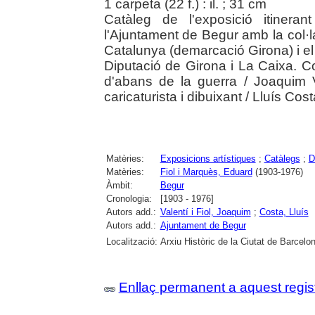
1 carpeta (22 f.) : il. ; 31 cm
Catàleg de l'exposició itinera
l'Ajuntament de Begur amb la col·l
Catalunya (demarcació Girona) i el
Diputació de Girona i La Caixa. Co
d'abans de la guerra / Joaquim V
caricaturista i dibuixant / Lluís Cost
Matèries:
Exposicions artístiques
;
Catàlegs
;
D
Matèries:
Fiol i Marquès, Eduard
(1903-1976)
Àmbit:
Begur
Cronologia:
[1903 - 1976]
Autors add.:
Valentí i Fiol, Joaquim
;
Costa, Lluís
Autors add.:
Ajuntament de Begur
Localització:
Arxiu Històric de la Ciutat de Barcelon
Enllaç permanent a aquest regis