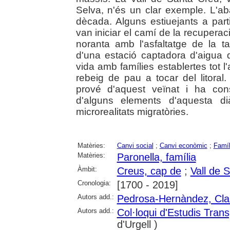
Selva, n'és un clar exemple. L'
dècada. Alguns estiuejants a parti
van iniciar el camí de la recuperac
noranta amb l'asfaltatge de la ta
d'una estació captadora d'aigua
vida amb famílies establertes tot l
rebeig de pau a tocar del litoral.
prové d'aquest veïnat i ha con
d'alguns elements d'aquesta d
microrealitats migratòries.
Matèries:
Canvi social
;
Canvi econòmic
;
Famíl
Matèries:
Paronella, família
Àmbit:
Creus, cap de
;
Vall de 
Cronologia:
[1700 - 2019]
Autors add.:
Pedrosa-Hernàndez, Cla
Autors add.:
Col·loqui d'Estudis Trans
d'Urgell )