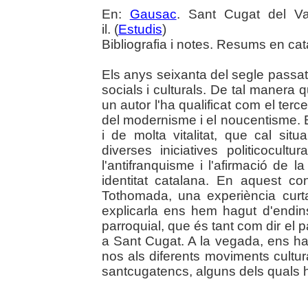
En:
Gausac
. Sant Cugat del Va
il. (
Estudis
)
Bibliografia i notes. Resums en cata
Els anys seixanta del segle passa
socials i culturals. De tal manera q
un autor l'ha qualificat com el ter
del modernisme i el noucentisme. E
i de molta vitalitat, que cal si
diverses iniciatives politicocult
l'antifranquisme i l'afirmació de 
identitat catalana. En aquest co
Tothomada, una experiència curt
explicarla ens hem hagut d'endin
parroquial, que és tant com dir el
a Sant Cugat. A la vegada, ens ha o
nos als diferents moviments cultur
santcugatencs, alguns dels quals h