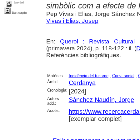
imprimir
simbòlic com a efecte de l
Pep Vivas i Elias, Jorge Sánchez 
Text complet
Vivas i Elias, Josep
En:
Querol : Revista Cultural
(primavera 2024), p. 118-122 : il. (
D
Referències bibliogràfiques.
Matèries:
Incidència del turisme
;
Canvi social
;
C
Àmbit:
Cerdanya
Cronologia:
[2024]
Autors
Sànchez Naudín, Jorge
add.:
Accés:
https://www.recercacerdan
[exemplar complet]