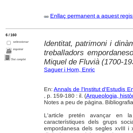
Enllaç permanent a aquest regis
6 / 160
Identitat, patrimoni i din
seleccionar
imprimir
treballadors empordanes
Miquel de Fluvià (1700-19
Text complet
Saguer i Hom, Enric
En:
Annals de l'Institut d'Estudis
, p. 159-180 : il. (
Arqueologia, histò
Notes a peu de pàgina. Bibliografi
L'article pretén avançar en l
característiques dels grups soc
empordanesa dels segles xvIII i x