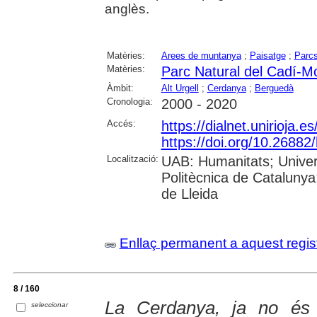
anglès.
Matèries:
Arees de muntanya
;
Paisatge
;
Parcs
Matèries:
Parc Natural del Cadí-M
Àmbit:
Alt Urgell
;
Cerdanya
;
Berguedà
Cronologia:
2000 - 2020
Accés:
https://dialnet.unirioja.
https://doi.org/10.26882
Localització:
UAB: Humanitats; Univers
Politècnica de Catalunya;
de Lleida
Enllaç permanent a aquest regis
8 / 160
La Cerdanya, ja no és 
seleccionar