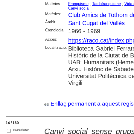
Matèries:
Franquisme
;
Tardofranquisme
;
Vida 
Canvi social
Matèries:
Club Amics de Tothom de
Àmbit:
Sant Cugat del Vallès
Cronologia:
1966 - 1969
Accés:
https://raco.cat/index.
Localització:
Biblioteca Gabriel Ferrat
Històric de la Ciutat de 
UAB: Humanitats (Hemero
Arxiu Històric de Sabade
Universitat Politècnica d
Virgili
Enllaç permanent a aquest regis
14 / 160
Canvi social sense grups
seleccionar