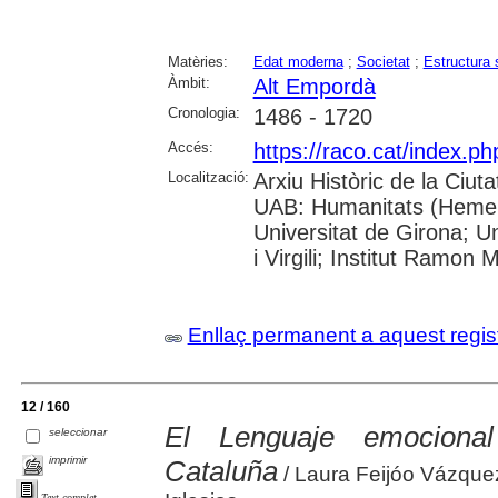
Matèries:
Edat moderna
;
Societat
;
Estructura 
Àmbit:
Alt Empordà
Cronologia:
1486 - 1720
Accés:
https://raco.cat/index.
Localització:
Arxiu Històric de la Ciut
UAB: Humanitats (Hemero
Universitat de Girona; U
i Virgili; Institut Ramon
Enllaç permanent a aquest regis
12 / 160
El Lenguaje emociona
seleccionar
imprimir
Cataluña
/ Laura Feijóo Vázque
Text complet