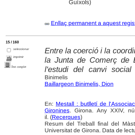
Guíxols)
Enllaç permanent a aquest regis
15 / 160
Entre la coerció i la coord
seleccionar
imprimir
la Junta de Comerç de 
l'estudi del canvi social
Text complet
Binimelis
Baillargeon Binimelis, Dion
En:
Mestall : butlletí de l'Associ
Gironines
. Girona. Any XXIV, n
il. (
Recerques
)
Resum del Treball final del Mà
Universitat de Girona. Data de lec