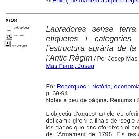
Enllaç permanent a aquest regis
9 / 160
Labradores sense terra 
seleccionar
imprimir
etiquetes i categories 
l'estructura agrària de l
Text complet
l'Antic Règim
/ Per Josep Mas 
Mas Ferrer, Josep
En:
Recerques : història, economia
p. 69-94
Notes a peu de pàgina. Resums i tít
L'objectiu d'aquest article és ofer
del camp gironí a finals del segle 
les dades que ens ofereixen el cen
de l'Armament de 1795. Els resu