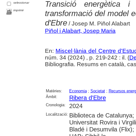
Transició energètica 
seleccionar
imprimir
transformació del model e
d'Ebre
/ Josep M. Piñol Alabart
Piñol i Alabart, Josep Maria
En:
Miscel·lània del Centre d'Est
núm. 34 (2024) , p. 219-242 : il. (
De
Bibliografia. Resums en català, cast
Matèries:
Economia
;
Societat
;
Recursos energ
Àmbit:
Ribera d'Ebre
Cronologia:
2024
Localització:
Biblioteca de Catalunya;
Universitat Rovira i Virgi
Bladé i Desumvila (Flix)