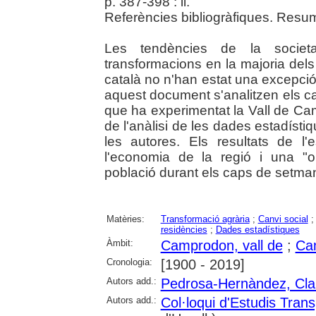
p. 387-398 : il.
Referències bibliogràfiques. Resum
Les tendències de la societa
transformacions en la majoria dels t
català no n'han estat una excepció
aquest document s'analitzen els c
que ha experimentat la Vall de Cam
de l'anàlisi de les dades estadístiq
les autores. Els resultats de l'e
l'economia de la regió i una "o
població durant els caps de setman
Matèries:
Transformació agrària
;
Canvi social
residències
;
Dades estadístiques
Àmbit:
Camprodon, vall de
;
Ca
Cronologia:
[1900 - 2019]
Autors add.:
Pedrosa-Hernàndez, Cla
Autors add.:
Col·loqui d'Estudis Trans