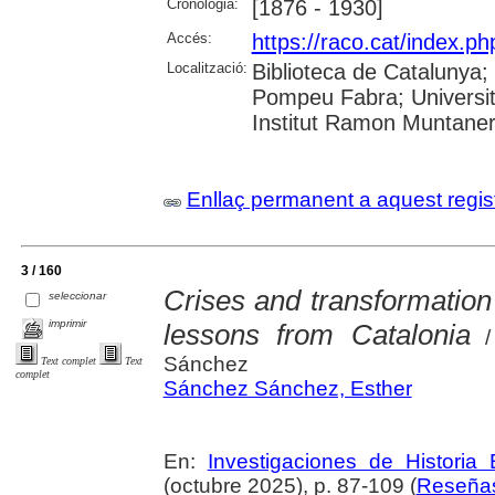
Cronologia:
[1876 - 1930]
Accés:
https://raco.cat/index.
Localització:
Biblioteca de Catalunya; U
Pompeu Fabra; Universita
Institut Ramon Muntane
Enllaç permanent a aquest regis
3 / 160
Crises and transformation
seleccionar
imprimir
lessons from Catalonia
/ 
Sánchez
Text complet
Text
complet
Sánchez Sánchez, Esther
En:
Investigaciones de Historia
(octubre 2025), p. 87-109 (
Reseña