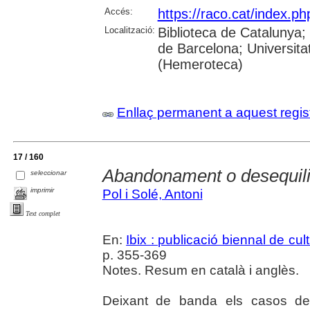
Accés:
https://raco.cat/index.p
Localització:
Biblioteca de Catalunya;
de Barcelona; Universit
(Hemeroteca)
Enllaç permanent a aquest regis
17 / 160
Abandonament o desequilibr
seleccionar
imprimir
Pol i Solé, Antoni
Text complet
En:
Ibix : publicació biennal de cul
p. 355-369
Notes. Resum en català i anglès.
Deixant de banda els casos de 