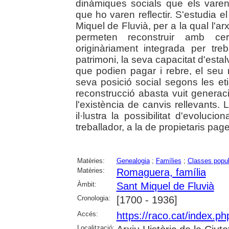
dinàmiques socials que els varen a
que ho varen reflectir. S'estudia 
Miquel de Fluvià, per a la qual l'ar
permeten reconstruir amb cert
originàriament integrada per treb
patrimoni, la seva capacitat d'esta
que podien pagar i rebre, el seu n
seva posició social segons les et
reconstrucció abasta vuit generaci
l'existència de canvis rellevants.
il·lustra la possibilitat d'evoluci
treballador, a la de propietaris pa
Matèries:
Genealogia
;
Famílies
;
Classes popul
Matèries:
Romaguera, família
Àmbit:
Sant Miquel de Fluvià
Cronologia:
[1700 - 1936]
Accés:
https://raco.cat/index.
Localització: