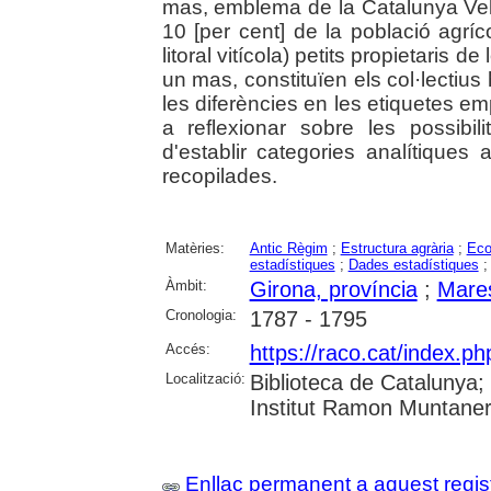
mas, emblema de la Catalunya Vell
10 [per cent] de la població agríc
litoral vitícola) petits propietaris d
un mas, constituïen els col·lectiu
les diferències en les etiquetes em
a reflexionar sobre les possibil
d'establir categories analítiques
recopilades.
Matèries:
Antic Règim
;
Estructura agrària
;
Eco
estadístiques
;
Dades estadístiques
Àmbit:
Girona, província
;
Mare
Cronologia:
1787 - 1795
Accés:
https://raco.cat/index.p
Localització:
Biblioteca de Catalunya
Institut Ramon Muntaner;
Enllaç permanent a aquest regis