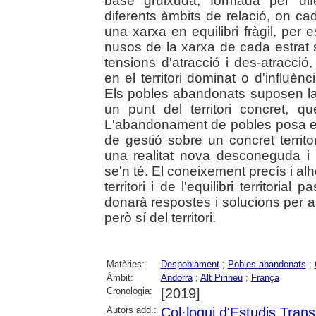
base gruixuda, formada per dif
diferents àmbits de relació, on ca
una xarxa en equilibri fràgil, per 
nusos de la xarxa de cada estrat s
tensions d'atracció i des-atracci
en el territori dominat o d'influèn
Els pobles abandonats suposen la
un punt del territori concret, 
L'abandonament de pobles posa en
de gestió sobre un concret territo
una realitat nova desconeguda i
se'n té. El coneixement precís i al
territori i de l'equilibri territori
donarà respostes i solucions per a
però sí del territori.
Matèries:
Despoblament
;
Pobles abandonats
;
Àmbit:
Andorra
;
Alt Pirineu
;
França
Cronologia:
[2019]
Autors add.:
Col·loqui d'Estudis Trans