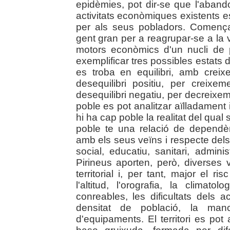
epidèmies, pot dir-se que l'aband
activitats econòmiques existents 
per als seus pobladors. Comença
gent gran per a reagrupar-se a la vo
motors econòmics d'un nucli de 
exemplificar tres possibles estats 
es troba en equilibri, amb crei
desequilibri positiu, per creixe
desequilibri negatiu, per decreixem
poble es pot analitzar aïlladament 
hi ha cap poble la realitat del qua
poble te una relació de dependèn
amb els seus veïns i respecte del
social, educatiu, sanitari, administr
Pirineus aporten, però, diverses va
territorial i, per tant, major el 
l'altitud, l'orografia, la climato
conreables, les dificultats dels a
densitat de població, la manca
d'equipaments. El territori es po