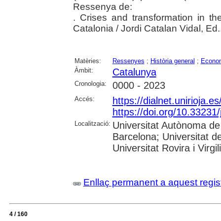
Ressenya de:
. Crises and transformation in t
Catalonia / Jordi Catalan Vidal, E
Matèries:
Ressenyes
;
Història general
;
Econo
Àmbit:
Catalunya
Cronologia:
0000 - 2023
Accés:
https://dialnet.unirioja.
https://doi.org/10.33231/
Localització:
Universitat Autònoma de 
Barcelona; Universitat d
Universitat Rovira i Virgil
Enllaç permanent a aquest regis
4 / 160