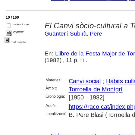
10 / 160
El Canvi sòcio-cultural a T
seleccionar
imprimir
Guanter i Subirà, Pere
Text complet
En:
Llibre de la Festa Major de To
(1982) , 11 p. : il.
Matèries:
Canvi social
;
Hàbits cult
Àmbit:
Torroella de Montgrí
Cronologia:
[1950 - 1982]
Accés:
https://raco.cat/index.p
Localització:
B. Pere Blasi (Torroella