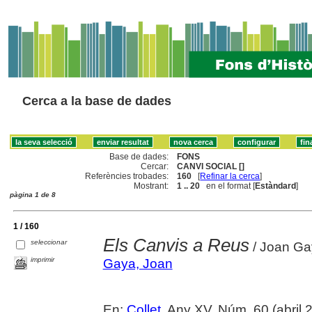
Cerca a la base de dades
Base de dades:
FONS
Cercar:
CANVI SOCIAL []
Referències trobades:
160
[
Refinar la cerca
]
Mostrant:
1 .. 20
en el format [
Estàndard
]
pàgina 1 de 8
1 / 160
Els Canvis a Reus
seleccionar
/ Joan Ga
imprimir
Gaya, Joan
En:
Collet
. Any XV, Núm. 60 (abril 