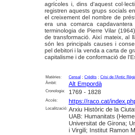
agrícoles i, dins d'aquest col·le
registren aquests grups socials en
el creixement del nombre de prést
era una comarca capdavantera 
terminologia de Pierre Vilar (1964
de transformació. Així mateix, al 
són les principals causes i conse
pel debitori i la venda a carta de 
capitalisme i de conformació de l'Est
Matèries:
Censal
;
Crèdits
;
Crisi de l'Antic Règ
Àmbit:
Alt Empordà
Cronologia:
1769 - 1828
Accés:
https://raco.cat/index.
Localització:
Arxiu Històric de la Ciut
UAB: Humanitats (Hemero
Universitat de Girona; U
i Virgili; Institut Ramon 