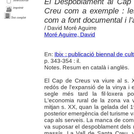
El Despoblament al Cap 
seleccionar
imprimir
Creu com a exemple : les 
com a font documental i l'a
Text complet
/ David Moré Aguirre
Moré Aguirre, David
En:
Ibix : publicació biennal de cul
p. 343-354 : il.
Notes. Resum en català i anglès.
El Cap de Creus va viure al s. 
redós de l'expansió de la vinya i 
segle més tard la fil·loxera p
L'economia rural de la zona va
mitjan s. XX, quan la gelada del 19
posterior emergència del turisme va
cap als serveis. La manca de comu
va suposar el despoblament dels mas
massís. La Vall de Santa Creu, ve