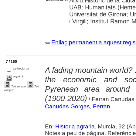
Arxiu Històric de la Ciut
UAB: Humanitats (Hemero
Universitat de Girona; U
i Virgili; Institut Ramon 
Enllaç permanent a aquest regis
7 / 160
A fading mountain world? 
seleccionar
imprimir
the economic and soci
Pyrenean area around 
Text complet
Text
complet
(1900-2020)
/ Ferran Canudas
Canudas Gorgas, Ferran
En:
Historia agraria
. Murcia, 92 (Ab
Notes a peu de pàgina. Referències