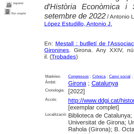
imprimir
d'Història Econòmica i
setembre de 2022
Text complet
/ Antonio 
López Estudillo, Antonio J.
En:
Mestall : butlletí de l'Associ
Gironines
. Girona. Any XXIV, n
il. (
Trobades
)
Matèries:
Congressos
;
Crònica
;
Canvi social
;
Àmbit:
Girona
;
Catalunya
Cronologia:
[2022]
Accés:
http://www.ddgi.cat/histo
[exemplar complet]
Localització:
Biblioteca de Catalunya;
Universitat de Girona; U
Rahola (Girona); B. Octav