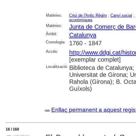
Matèries:
Crisi de l'Antic Règim
;
Canvi social
;
econòmiques
Matèries:
Junta de Comerç de Bar
Àmbit:
Catalunya
Cronologia:
1760 - 1847
Accés:
http://www.ddgi.cat/histo
[exemplar complet]
Localització:
Biblioteca de Catalunya;
Universitat de Girona; U
Rahola (Girona); B. Octav
Guíxols)
Enllaç permanent a aquest regis
16 / 160