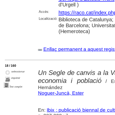
d'Urgell )
Accés:
https://raco.cat/index.p
Localització:
Biblioteca de Catalunya;
de Barcelona; Universit
(Hemeroteca)
Enllaç permanent a aquest regis
18 / 160
Un Segle de canvis a la V
seleccionar
imprimir
economia i població
/ Es
Hernández
Text complet
Noguer-Juncà, Ester
En:
Ibix : publicació biennal de cul