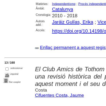
Matèries:
Independentisme
;
Procés independent
Àmbit:
Catalunya
Cronologia:
2010 - 2018
Autors
Jaráiz Gulías, Erika
;
Vic
add.:
Accés:
https://doi.org/10.14198/
Enllaç permanent a aquest regis
13 / 160
El Club Amics de Tothom 
seleccionar
imprimir
una revisió històrica del
aquest moment i el seu de
Text complet
Costa
Cifuentes Costa, Jaume