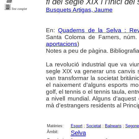
fi del segle XIX i l'inici de
Busquets Artigas, Jaume
Text complet
En:
Quaderns de la Selva : Revi
Santa Coloma de Farners, núm. 3
aportacions
)
Notes a peu de pàgina. Bibliografia
La revolució industrial que va vi
segle XIX va generar uns canvis s
van transformar la societat brità
el naixement d'alguns esports mod
golf, el tennis o el tennis taula, en
a nivell mundial. Alguns d'aquest
mà d'estrangers residents al Princi
Matèries:
Esport
;
Societat
;
Balnearis
;
Segone
Àmbit:
Selva