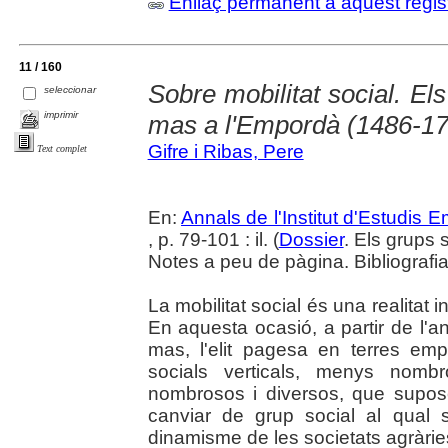
Enllaç permanent a aquest regis
11 / 160
Sobre mobilitat social. Els
seleccionar
imprimir
mas a l'Empordà (1486-1
Gifre i Ribas, Pere
Text complet
En:
Annals de l'Institut d'Estudis
, p. 79-101 : il. (
Dossier
. Els grups s
Notes a peu de pàgina. Bibliografi
La mobilitat social és una realitat i
En aquesta ocasió, a partir de l'anà
mas, l'elit pagesa en terres em
socials verticals, menys nombr
nombrosos i diversos, que supose
canviar de grup social al qual 
dinamisme de les societats agràrie