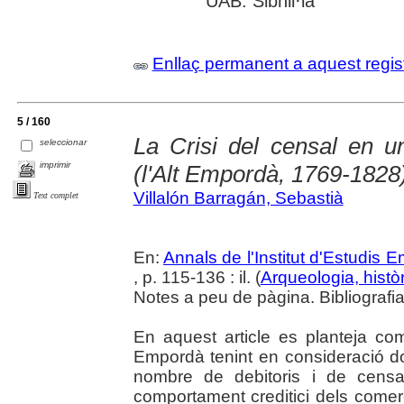
UAB: Sibhil·la
Enllaç permanent a aquest regis
5 / 160
La Crisi del censal en u
seleccionar
imprimir
(l'Alt Empordà, 1769-1828
Villalón Barragán, Sebastià
Text complet
En:
Annals de l'Institut d'Estudis
, p. 115-136 : il. (
Arqueologia, històr
Notes a peu de pàgina. Bibliografi
En aquest article es planteja com 
Empordà tenint en consideració do
nombre de debitoris i de censal
comportament creditici dels comerc