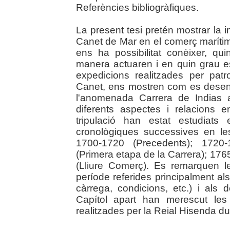
Referències bibliogràfiques.
La present tesi pretén mostrar la 
Canet de Mar en el comerç marítim
ens ha possibilitat conèixer, qu
manera actuaren i en quin grau es 
expedicions realitzades per patr
Canet, ens mostren com es desenvo
l'anomenada Carrera de Indias al
diferents aspectes i relacions e
tripulació han estat estudiat
cronològiques successives en les
1700-1720 (Precedents); 1720-
(Primera etapa de la Carrera); 176
(Lliure Comerç). Es remarquen le
període referides principalment als
càrrega, condicions, etc.) i als de
Capítol apart han merescut les 
realitzades per la Reial Hisenda du