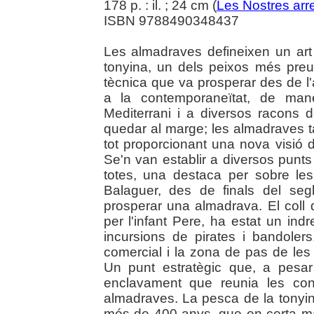
178 p. : il. ; 24 cm (
Les Nostres arr
ISBN 9788490348437
Les almadraves defineixen un art
tonyina, un dels peixos més preua
tècnica que va prosperar des de l'a
a la contemporaneïtat, de man
Mediterrani i a diversos racons
quedar al marge; les almadraves ta
tot proporcionant una nova visió 
Se'n van establir a diversos punts 
totes, una destaca per sobre les 
Balaguer, des de finals del seg
prosperar una almadrava. El coll d
per l'infant Pere, ha estat un indre
incursions de pirates i bandolers,
comercial i la zona de pas de les
Un punt estratègic que, a pesar 
enclavament que reunia les con
almadraves. La pesca de la tonyina
més de 400 anys, que en certa ma