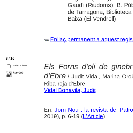
Gaudí (Riudoms); B. Púb
de Tarragona; Biblioteca 
Baixa (El Vendrell)
Enllaç permanent a aquest regis
8 / 16
Els Forns d'oli de ginebr
seleccionar
imprimir
d'Ebre
/ Judit Vidal, Marina Oro
Riba-roja d'Ebre
Vidal Bonavila, Judit
En:
Jorn Nou : la revista del Patr
2019), p. 6-19 (
L'Article
)