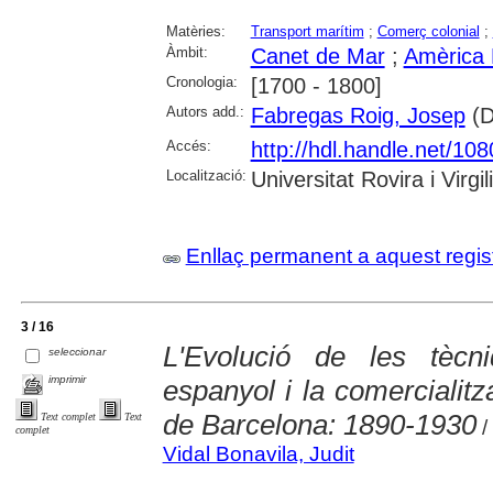
Matèries:
Transport marítim
;
Comerç colonial
;
Àmbit:
Canet de Mar
;
Amèrica 
Cronologia:
[1700 - 1800]
Autors add.:
Fabregas Roig, Josep
(D
Accés:
http://hdl.handle.net/10
Localització:
Universitat Rovira i Virgili
Enllaç permanent a aquest regis
3 / 16
L'Evolució de les tècn
seleccionar
imprimir
espanyol i la comercialitza
de Barcelona: 1890-1930
Text complet
Text
/
complet
Vidal Bonavila, Judit