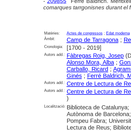
-
209855
Ferré Baldrich. Meritxel
comarques tarrgonisnes durant el 
Matèries:
Actes de congressos
;
Edat moderna
Àmbit:
Camp de Tarragona
;
Re
Cronologia:
[1700 - 2019]
Autors add.:
Fàbregas Roig, Josep
(D
Alonso Mora, Alba
;
Gonz
Carballo, Ricard
;
Agramu
Ginés
;
Ferré Baldrich, M
Autors add.:
Centre de Lectura de R
Autors add.:
Centre de Lectura de Re
)
Localització:
Biblioteca de Catalunya;
Autònoma de Barcelona; U
Pompeu Fabra; Universitat
Lectura de Reus; Biblio