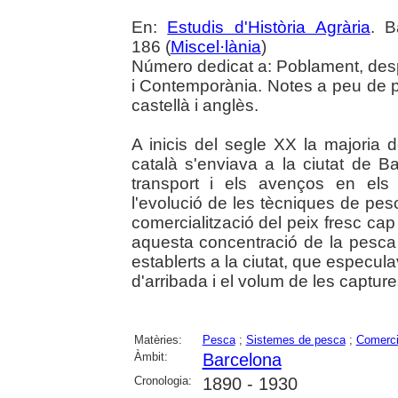
En:
Estudis d'Història Agrària
. B
186 (
Miscel·lània
)
Número dedicat a: Poblament, des
i Contemporània. Notes a peu de p
castellà i anglès.
A inicis del segle XX la majoria d
català s'enviava a la ciutat de B
transport i els avenços en els
l'evolució de les tècniques de pesc
comercialització del peix fresc cap
aquesta concentració de la pesca 
establerts a la ciutat, que especul
d'arribada i el volum de les capture
Matèries:
Pesca
;
Sistemes de pesca
;
Comerci
Àmbit:
Barcelona
Cronologia:
1890 - 1930