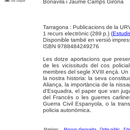
Bonavila i Jaume Camps Girona
Text complet
Tarragona : Publicacions de la U
1 recurs electrònic (289 p.) (
Estudis
Disponible també en versió impres
ISBN 9788484249276
Les dotze aportacions que presen
de les vicissituds del cos polic
membres del segle XVIII ençà. Un 
la nostra historia: la seva constit
Aliança, la importància de la nis
d'Esquadra, el paper que van juga
del Francès o les guerres carlines
Guerra Civil Espanyola, o la tran
policia autonòmica.
Matèries:
Mossos d'esquadra
;
Ordre públic
;
Eda