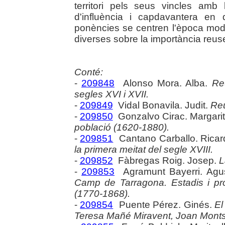
territori pels seus vincles amb
d'influència i capdavantera en 
ponències se centren l'època mod
diverses sobre la importància reus
Conté:
-
209848
Alonso Mora. Alba.
Re
segles XVI i XVII.
-
209849
Vidal Bonavila. Judit.
Reu
-
209850
Gonzalvo Cirac. Margari
població (1620-1880).
-
209851
Cantano Carballo. Ricar
la primera meitat del segle XVIII.
-
209852
Fàbregas Roig. Josep.
L
-
209853
Agramunt Bayerri. Agu
Camp de Tarragona. Estadis i pr
(1770-1868).
-
209854
Puente Pérez. Ginés.
El
Teresa Mañé Miravent, Joan Montsen