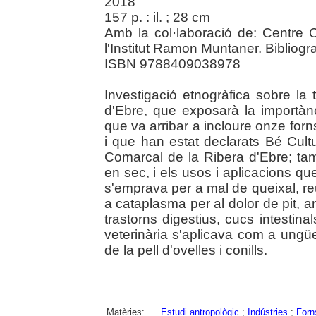
2018
157 p. : il. ; 28 cm
Amb la col·laboració de: Centre C
l'Institut Ramon Muntaner. Bibliograf
ISBN 9788409038978
Investigació etnogràfica sobre la t
d'Ebre, que exposarà la importànci
que va arribar a incloure onze for
i que han estat declarats Bé Cultu
Comarcal de la Ribera d'Ebre; t
en sec, i els usos i aplicacions qu
s'emprava per a mal de queixal, re
a cataplasma per al dolor de pit, an
trastorns digestius, cucs intestina
veterinària s'aplicava com a ungüen
de la pell d'ovelles i conills.
Matèries:
Estudi antropològic
;
Indústries
;
Forn