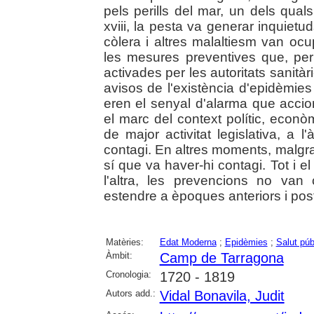
pels perills del mar, un dels qual
xviii, la pesta va generar inquietud
còlera i altres malaltiesm van ocu
les mesures preventives que, per 
activades per les autoritats sanità
avisos de l'existència d'epidèmies
eren el senyal d'alarma que accion
el marc del context polític, econò
de major activitat legislativa, a 
contagi. En altres moments, malgrat
sí que va haver-hi contagi. Tot i 
l'altra, les prevencions no van
estendre a èpoques anteriors i post
Matèries:
Edat Moderna
;
Epidèmies
;
Salut púb
Àmbit:
Camp de Tarragona
Cronologia:
1720 - 1819
Autors add.:
Vidal Bonavila, Judit