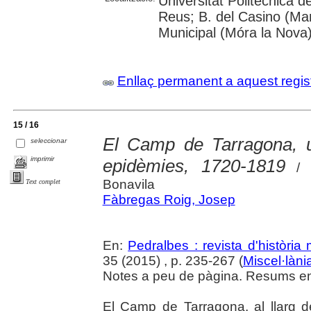
Universitat Politècnica 
Reus; B. del Casino (Man
Municipal (Móra la Nova); 
Enllaç permanent a aquest regis
15 / 16
El Camp de Tarragona, un
seleccionar
imprimir
epidèmies, 1720-1819
/ J
Bonavila
Text complet
Fàbregas Roig, Josep
En:
Pedralbes : revista d'històri
35 (2015) , p. 235-267 (
Miscel·làni
Notes a peu de pàgina. Resums en c
El Camp de Tarragona, al llarg 