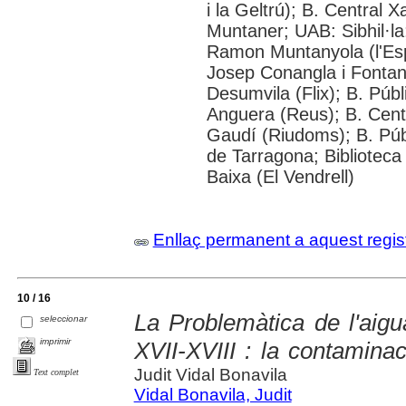
i la Geltrú); B. Central
Muntaner; UAB: Sibhil·la
Ramon Muntanyola (l'Esp
Josep Conangla i Fontani
Desumvila (Flix); B. Púb
Anguera (Reus); B. Cent
Gaudí (Riudoms); B. Púb
de Tarragona; Biblioteca 
Baixa (El Vendrell)
Enllaç permanent a aquest regis
10 / 16
La Problemàtica de l'aig
seleccionar
imprimir
XVII-XVIII : la contaminac
Judit Vidal Bonavila
Text complet
Vidal Bonavila, Judit