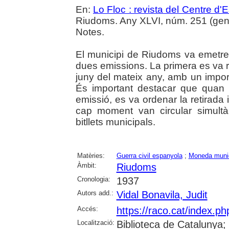
En:
Lo Floc : revista del Centre 
Riudoms. Any XLVI, núm. 251 (gener
Notes.
El municipi de Riudoms va emetre 
dues emissions. La primera es va re
juny del mateix any, amb un impor
És important destacar que quan 
emissió, es va ordenar la retirada i
cap moment van circular simult
bitllets municipals.
Matèries:
Guerra civil espanyola
;
Moneda munic
Àmbit:
Riudoms
Cronologia:
1937
Autors add.:
Vidal Bonavila, Judit
Accés:
https://raco.cat/index.p
Localització:
Biblioteca de Catalunya