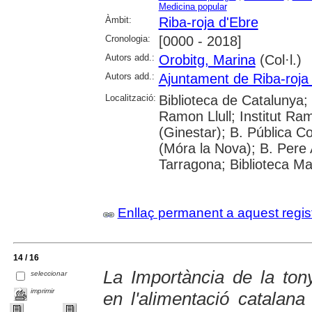
Medicina popular
Àmbit:
Riba-roja d'Ebre
Cronologia:
[0000 - 2018]
Autors add.:
Orobitg, Marina
(Col·l.)
Autors add.:
Ajuntament de Riba-roja
Localització:
Biblioteca de Catalunya; 
Ramon Llull; Institut R
(Ginestar); B. Pública C
(Móra la Nova); B. Pere
Tarragona; Biblioteca Ma
Enllaç permanent a aquest regis
14 / 16
La Importància de la ton
seleccionar
imprimir
en l'alimentació catalana