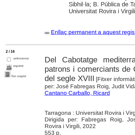
Sibhil·la; B. Pública de
Universitat Rovira i Virgili
Enllaç permanent a aquest regis
2 / 16
Del Cabotatge mediterra
seleccionar
imprimir
patrons i comerciants de
del segle XVIII
Text complet
[Fitxer informàt
per: José Fabregas Roig, Judit Vid
Cantano Carballo, Ricard
Tarragona : Universitat Rovira i Virg
Dirigida per: Fabregas Roig, Jos
Rovira i Virgili, 2022
553 p.