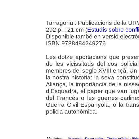
Tarragona : Publicacions de la U
292 p. ; 21 cm (
Estudis sobre confl
Disponible també en versió electrò
ISBN 9788484249276
Les dotze aportacions que presen
de les vicissituds del cos polic
membres del segle XVIII ençà. Un 
la nostra historia: la seva constit
Aliança, la importància de la nis
d'Esquadra, el paper que van juga
del Francès o les guerres carlines
Guerra Civil Espanyola, o la tran
policia autonòmica.
Matèries:
Mossos d'esquadra
;
Ordre públic
;
Eda