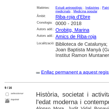
Matèries:
Estudi antropològic
;
Indústries
;
Patri
medicinals
;
Medicina popular
Àmbit:
Riba-roja d'Ebre
Cronologia:
0000 - 2018
Autors add.:
Orobitg, Marina
Autors add.:
Amics de Riba-roja
Localització:
Biblioteca de Catalunya;
Joan Baptista Manyà (Ga
Institut Ramon Muntane
Enllaç permanent a aquest regis
9 / 16
Història, societat i acti
seleccionar
imprimir
l'edat moderna i contemp
Alonso Mora, Judit Vidal Bonavi