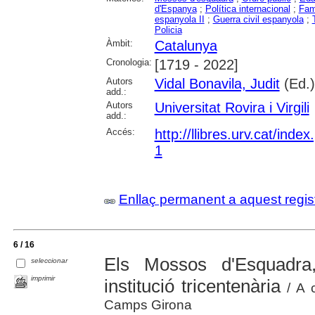
d'Espanya
;
Política internacional
;
Fam
espanyola II
;
Guerra civil espanyola
;
Policia
Àmbit:
Catalunya
Cronologia:
[1719 - 2022]
Autors
Vidal Bonavila, Judit
(Ed.)
add.:
Autors
Universitat Rovira i Virgili
add.:
Accés:
http://llibres.urv.cat/ind
1
Enllaç permanent a aquest regis
6 / 16
Els Mossos d'Esquadra,
seleccionar
imprimir
institució tricentenària
/ A c
Camps Girona