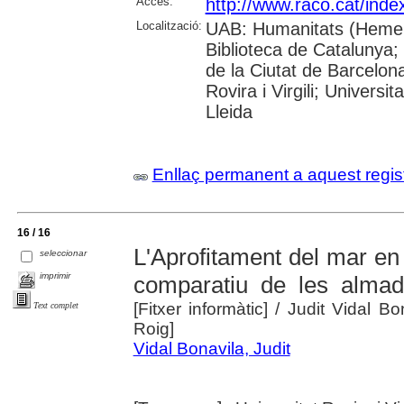
Accés:
http://www.raco.cat/inde
Localització:
UAB: Humanitats (Hemero
Biblioteca de Catalunya; 
de la Ciutat de Barcelona
Rovira i Virgili; Univers
Lleida
Enllaç permanent a aquest regis
16 / 16
L'Aprofitament del mar en 
seleccionar
imprimir
comparatiu de les almad
[Fitxer informàtic]
/ Judit Vidal Bo
Text complet
Roig]
Vidal Bonavila, Judit