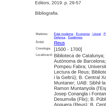
Editors, 2019. p. 29-57
Bibliografia.
Matèries:
Edat moderna
;
Economia
;
Litoral
;
P
Defensa
;
Epidèmies
Àmbit:
Reus
Cronologia:
[1500 - 1700]
Localització:
Biblioteca de Catalunya;
Autònoma de Barcelona; U
Pompeu Fabra; Universitat
Lectura de Reus; Biblio
i la Geltrú); B. Central
Muntaner; UAB: Sibhil·la
Ramon Muntanyola (l'Esp
Josep Conangla i Fontani
Desumvila (Flix); B. Púb
Anguera (Reus); B. Cent