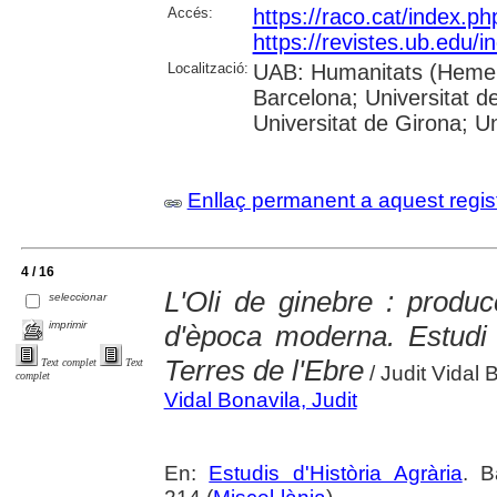
Accés:
https://raco.cat/index.p
https://revistes.ub.edu/i
Localització:
UAB: Humanitats (Hemero
Barcelona; Universitat d
Universitat de Girona; Un
Enllaç permanent a aquest regis
4 / 16
L'Oli de ginebre : produ
seleccionar
imprimir
d'època moderna. Estudi 
Terres de l'Ebre
Text complet
Text
/ Judit Vidal 
complet
Vidal Bonavila, Judit
En:
Estudis d'Història Agrària
. B