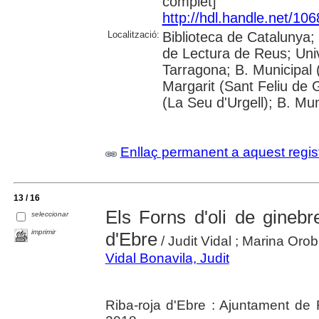
complet]
http://hdl.handle.net/10
Localització:
Biblioteca de Catalunya;
de Lectura de Reus; Unive
Tarragona; B. Municipal 
Margarit (Sant Feliu de 
(La Seu d'Urgell); B. Mun
Enllaç permanent a aquest regis
13 / 16
Els Forns d'oli de ginebr
seleccionar
imprimir
d'Ebre
/ Judit Vidal ; Marina Orobi
Vidal Bonavila, Judit
Riba-roja d'Ebre : Ajuntament de 