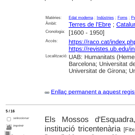
Matèries:
Edat moderna
;
Indústries
;
Forns
;
Pe
Àmbit:
Terres de l'Ebre
;
Catalu
Cronologia:
[1600 - 1950]
Accés:
https://raco.cat/index.p
https://revistes.ub.edu/i
Localització:
UAB: Humanitats (Hemero
Barcelona; Universitat d
Universitat de Girona; Un
Enllaç permanent a aquest regis
5 / 16
Els Mossos d'Esquadra,
seleccionar
imprimir
institució tricentenària
[Fitx