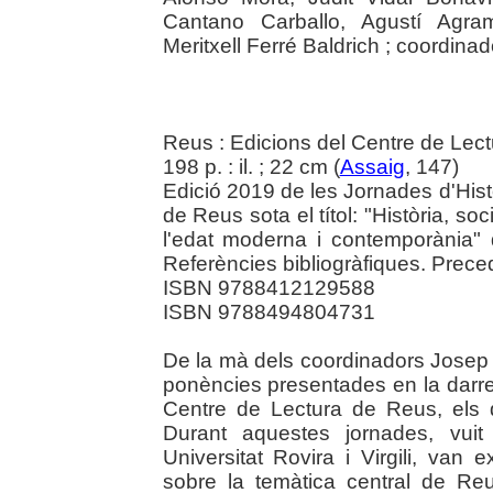
Cantano Carballo, Agustí Agra
Meritxell Ferré Baldrich ; coordina
Reus : Edicions del Centre de Lectu
198 p. : il. ; 22 cm (
Assaig
, 147)
Edició 2019 de les Jornades d'Hist
de Reus sota el títol: "Història, so
l'edat moderna i contemporània" 
Referències bibliogràfiques. Precede
ISBN 9788412129588
ISBN 9788494804731
De la mà dels coordinadors Josep F
ponències presentades en la darrer
Centre de Lectura de Reus, els 
Durant aquestes jornades, vuit
Universitat Rovira i Virgili, van 
sobre la temàtica central de Re