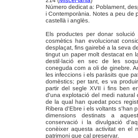
214 (
Miscel·lània
)
Número dedicat a: Poblament, des
i Contemporània. Notes a peu de p
castellà i anglès.
Els productes per donar solució 
cosmètics han evolucionat consid
desplaçat, fins gairebé a la seva d
tingut un paper molt destacat en la
destil·lació en sec de les soq
coneguda com a oli de ginebre. Aqu
les infeccions i els paràsits que p
domèstics; per tant, es va produi
partir del segle XVII i fins ben e
d'una explotació del medi natural c
de la qual han quedat pocs regist
Ribera d'Ebre i els voltants s'han
dimensions destinats a aques
conservació i la divulgació d'
conèixer aquesta activitat en el no
patrimoni que cal preservar.