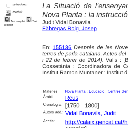
La Situació de l'enseny
seleccionar
imprimir
Nova Planta : la instrucci
Judit Vidal Bonavila
Text complet
Text
complet
Fàbregas Roig, Josep
En:
155136
Després de les Noves 
terres de parla catalana. Actes d
i 22 de febrer de 2014)
. Valls ; [
Cossetània : Coordinadora de Ce
Institut Ramon Muntaner : Institut 
Matèries:
Nova Planta
;
Educació
;
Centres d'e
Àmbit:
Reus
Cronologia:
[1750 - 1800]
Autors add.:
Vidal Bonavila, Judit
Accés:
http://calaix.gencat.cat