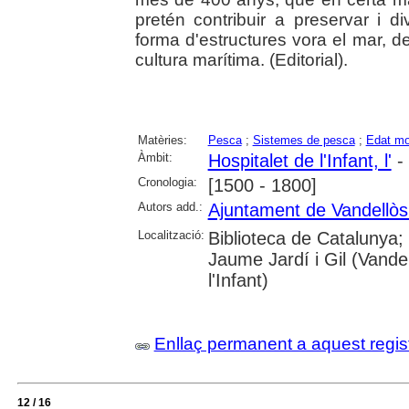
pretén contribuir a preservar i d
forma d'estructures vora el mar, de 
cultura marítima. (Editorial).
Matèries:
Pesca
;
Sistemes de pesca
;
Edat mo
Àmbit:
Hospitalet de l'Infant, l'
- 
Cronologia:
[1500 - 1800]
Autors add.:
Ajuntament de Vandellòs i
Localització:
Biblioteca de Catalunya;
Jaume Jardí i Gil (Vandel
l'Infant)
Enllaç permanent a aquest regis
12 / 16