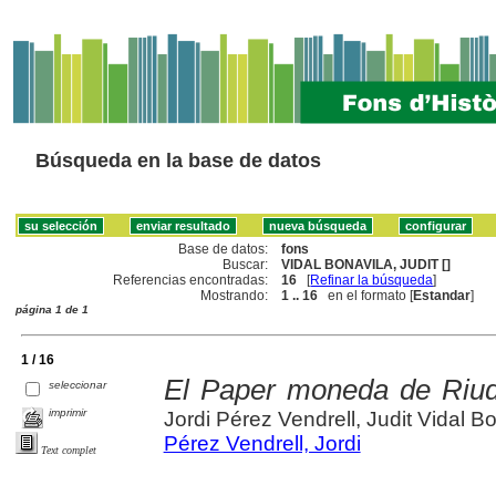
Búsqueda en la base de datos
Base de datos:
fons
Buscar:
VIDAL BONAVILA, JUDIT []
Referencias encontradas:
16
[
Refinar la búsqueda
]
Mostrando:
1 .. 16
en el formato [
Estandar
]
página 1 de 1
1 / 16
El Paper moneda de Riud
seleccionar
imprimir
Jordi Pérez Vendrell, Judit Vidal B
Pérez Vendrell, Jordi
Text complet