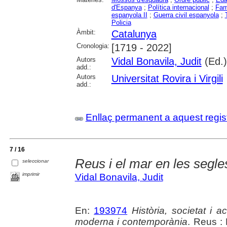
d'Espanya
;
Política internacional
;
Fam
espanyola II
;
Guerra civil espanyola
;
Policia
Àmbit:
Catalunya
Cronologia:
[1719 - 2022]
Autors
Vidal Bonavila, Judit
(Ed.)
add.:
Autors
Universitat Rovira i Virgili
add.:
Enllaç permanent a aquest regis
7 / 16
Reus i el mar en les segle
seleccionar
imprimir
Vidal Bonavila, Judit
En:
193974
Història, societat i 
moderna i contemporània
. Reus :