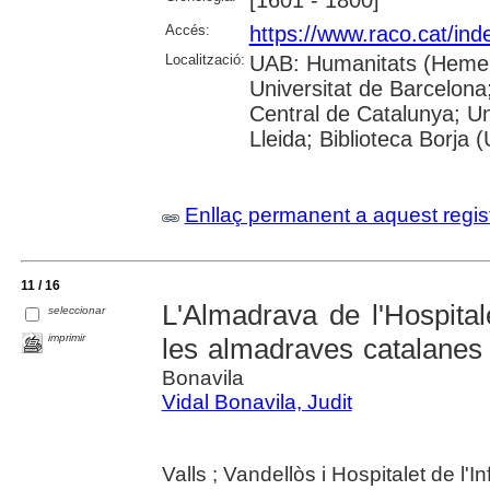
[1601 - 1800]
Accés:
https://www.raco.cat/ind
Localització:
UAB: Humanitats (Hemero
Universitat de Barcelona;
Central de Catalunya; Un
Lleida; Biblioteca Borja 
Enllaç permanent a aquest regis
11 / 16
L'Almadrava de l'Hospital
seleccionar
imprimir
les almadraves catalane
Bonavila
Vidal Bonavila, Judit
Valls ; Vandellòs i Hospitalet de l'I