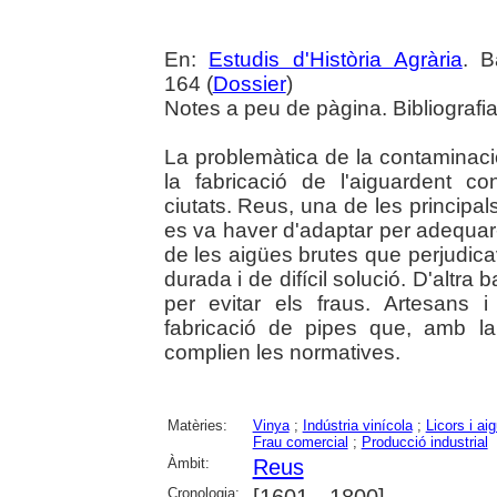
En:
Estudis d'Història Agrària
. B
164 (
Dossier
)
Notes a peu de pàgina. Bibliografia
La problemàtica de la contaminació
la fabricació de l'aiguardent c
ciutats. Reus, una de les principal
es va haver d'adaptar per adequar-s
de les aigües brutes que perjudica
durada i de difícil solució. D'altra 
per evitar els fraus. Artesans 
fabricació de pipes que, amb la 
complien les normatives.
Matèries:
Vinya
;
Indústria vinícola
;
Licors i ai
Frau comercial
;
Producció industrial
Àmbit:
Reus
Cronologia: