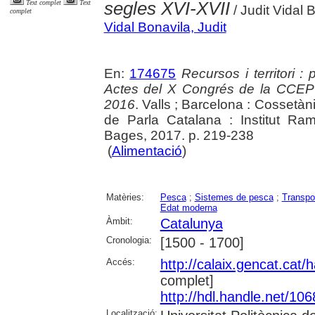
segles XVI-XVII
Text complet
Text
/ Judit Vidal 
complet
Vidal Bonavila, Judit
En:
174675
Recursos i territori : 
Actes del X Congrés de la CCEPC
2016
. Valls ; Barcelona : Cossetà
de Parla Catalana : Institut Ra
Bages, 2017. p. 219-238
(
Alimentació
)
Matèries:
Pesca
;
Sistemes de pesca
;
Transpo
Edat moderna
Àmbit:
Catalunya
Cronologia:
[1500 - 1700]
Accés:
http://calaix.gencat.cat
complet]
http://hdl.handle.net/10
Localització: