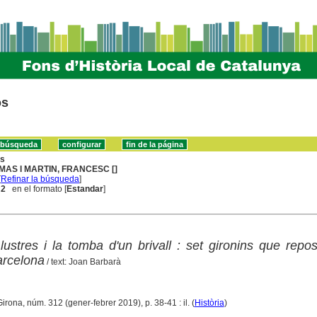
os
ns
MAS I MARTIN, FRANCESC []
[
Refinar la búsqueda
]
 2
en el formato [
Estandar
]
·lustres i la tomba d'un brivall : set gironins que repo
arcelona
/ text: Joan Barbarà
Girona, núm. 312 (gener-febrer 2019), p. 38-41 : il. (
Història
)