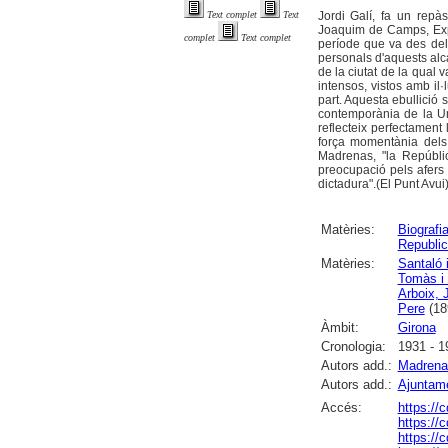
Text complet
Text
Jordi Galí, fa un rep
Joaquim de Camps, Expèd
complet
Text complet
període que va des del f
personals d'aquests alcal
de la ciutat de la qual 
intensos, vistos amb il·
part. Aquesta ebullició 
contemporània de la Uni
reflecteix perfectament 
força momentània dels 
Madrenas, "la Repúblic
preocupació pels afers c
dictadura".(El Punt Avui)
Matèries:
Biografi
Republi
Matèries:
Santaló 
Tomàs i 
Arboix, 
Pere
(18
Àmbit:
Girona
Cronologia:
1931 - 1
Autors add.:
Madrena
Autors add.:
Ajuntame
Accés:
https://
https:/
https://