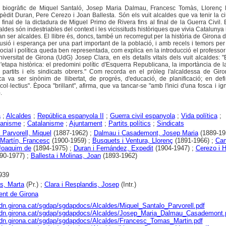
às biogràfic de Miquel Santaló, Josep Maria Dalmau, Francesc Tomàs, Llorenç 
it Duran, Pere Cerezo i Joan Ballesta. Són els vuit alcaldes que va tenir la ci
inal de la dictadura de Miguel Primo de Rivera fins al final de la Guerra Civil. E
des són indestriables del context i les vicissituds històriques que vivia Catalunya i,
van ser alcaldes. El llibre és, doncs, també un recorregut per la història de Girona 
lusió i esperança per una part important de la població, i amb recels i temors per
social i política queda ben representada, com explica en la introducció el professor 
versitat de Girona (UdG) Josep Clara, en els detalls vitals dels vuit alcaldes: "
l'etapa històrica: el predomini polític d'Esquerra Republicana, la importància de la
partits i els sindicats obrers." Com recorda en el pròleg l'alcaldessa de Giro
a va ser sinònim de llibertat, de progrés, d'educació, de planificació; en defi
ol·lectius". Època "brillant", afirma, que va tancar-se "amb l'inici d'una fosca i i
.
a
;
Alcaldes
;
República espanyola II
;
Guerra civil espanyola
;
Vida política
;
canisme
;
Catalanisme
;
Ajuntament
;
Partits polítics
;
Sindicats
i Parvorell, Miquel
(1887-1962) ;
Dalmau i Casademont, Josep Maria
(1889-195
Martín, Francesc
(1900-1959) ;
Busquets i Ventura, Llorenç
(1891-1966) ;
Cam
Joaquim de
(1894-1975) ;
Duran i Fernández, Expedit
(1904-1947) ;
Cerezo i 
90-1977) ;
Ballesta i Molinas, Joan
(1893-1962)
939
s, Marta
(Pr.) ;
Clara i Resplandis, Josep
(Intr.)
nt de Girona
cdn.girona.cat/sgdap/sgdapdocs/Alcaldes/Miquel_Santalo_Parvorell.pdf
/cdn.girona.cat/sgdap/sgdapdocs/Alcaldes/Josep_Maria_Dalmau_Casademont.
cdn.girona.cat/sgdap/sgdapdocs/Alcaldes/Francesc_Tomas_Martin.pdf