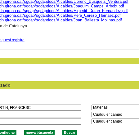
cdn.girona.cat/sgdap/sgdapdocs/Alcaldes/Llorenc_Busquets_Ventura.pdf
cdn.girona.cat/sgdap/sgdapdocs/Alcaldes/Joaquim_Camps_Arboix.pdf
cdn.girona.cat/sgdap/sgdapdocs/Alcaldes/Expedit_Duran_Fernandez.pdf
cdn.girona.cat/sgdap/sgdapdocs/Alcaldes/Pere_Cerezo_Hernaez.pdf
cdn.girona.cat/sgdap/sgdapdocs/Alcaldes/Joan_Ballesta_Molinas.pdf
ca de Catalunya
aquest registre
nzado
en el campo: