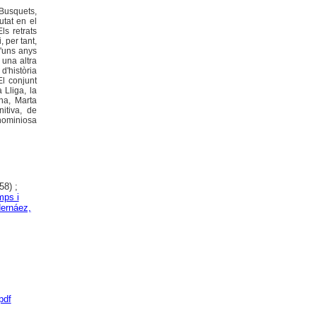
Busquets,
utat en el
ls retrats
 per tant,
d'uns anys
 una altra
d'història
El conjunt
 Lliga, la
na, Marta
nitiva, de
gnominiosa
8) ;
ps i
Hernáez,
pdf