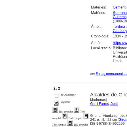
Matèries:
Cementir
Matèries:
Bertrana
Guiteras
(1900-19
Àmbit:
Tordera
Catalun
Cronologia:
1834 - 1
Accés:
https://
Localització:
Bibliote
Universi
Politècn
Lleida
Enllaç permanent a 
2 / 2
Alcaldes de Gir
seleccionar
Madrenas]
imprimir
Galí i Farrés, Jordi
Text complet
Text
Girona : Ajuntament de
complet
Text complet
241 p. : il. ; 22 cm (
Giron
ISBN 9788484962199
Text complet
Text complet