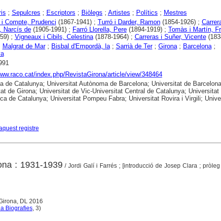
is
;
Sepulcres
;
Escriptors
;
Biòlegs
;
Artistes
;
Polítics
;
Mestres
 i Compte, Prudenci
(1867-1941) ;
Turró i Darder, Ramon
(1854-1926) ;
Carrera
, Narcís de
(1905-1991) ;
Farró Llorella, Pere
(1894-1919) ;
Tomàs i Martín, F
59) ;
Vigneaux i Cibils, Celestina
(1878-1964) ;
Carreras i Suñer, Vicente
(183
;
Malgrat de Mar
;
Bisbal d'Empordà, la
;
Sarrià de Ter
;
Girona
;
Barcelona
;
ya
991
www.raco.cat/index.php/RevistaGirona/article/view/348464
ca de Catalunya; Universitat Autònoma de Barcelona; Universitat de Barcelona
tat de Girona; Universitat de Vic-Universitat Central de Catalunya; Universitat
ica de Catalunya; Universitat Pompeu Fabra; Universitat Rovira i Virgili; Unive
aquest registre
ona : 1931-1939
/ Jordi Galí i Farrés ; [introducció de Josep Clara ; pròle
 Girona, DL 2016
a Biografies
, 3)