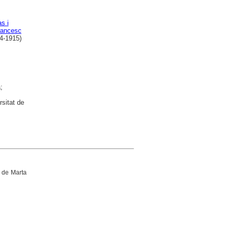
s i
rancesc
4-1915)
;
rsitat de
g de Marta