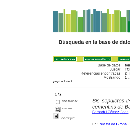
Búsqueda en la base de dat
Base de datos:
fo
Buscar:
TO
Referencias encontradas:
2
Mostrando:
1 ..
página 1 de 1
1 / 2
Sis sepulcres il
seleccionar
cementiris de B
imprimir
Barbarà i Gómez, Joan
Text complet
En:
Revista de Girona
. 