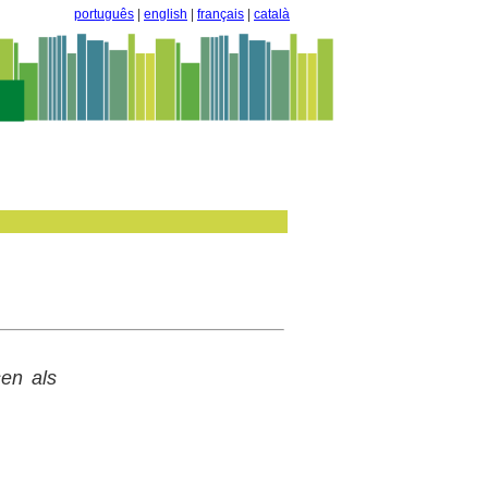
português
|
english
|
français
|
català
sen als