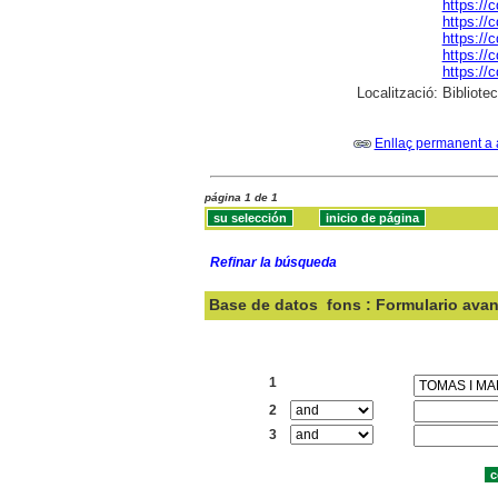
https://
https://
https://
https://
https://
Localització:
Bibliote
Enllaç permanent a 
página 1 de 1
Refinar la búsqueda
Base de datos
fons : Formulario ava
Buscar:
1
2
3