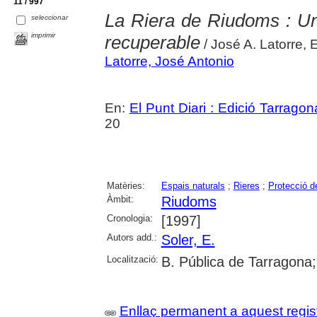
11 / 997
La Riera de Riudoms : Un
seleccionar
imprimir
recuperable
/ José A. Latorre, E
Latorre, José Antonio
En:
El Punt Diari : Edició Tarragon
20
Matèries:
Espais naturals
;
Rieres
;
Protecció d
Àmbit:
Riudoms
Cronologia:
[1997]
Autors add.:
Soler, E.
Localització:
B. Pública de Tarragona;
Enllaç permanent a aquest regis