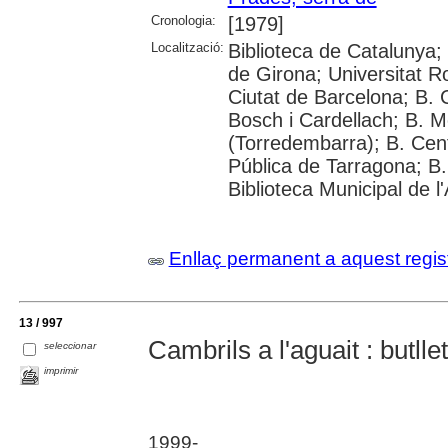
Cronologia:
[1979]
Localització:
Biblioteca de Catalunya;
de Girona; Universitat Rovi
Ciutat de Barcelona; B.
Bosch i Cardellach; B. M
(Torredembarra); B. Cen
Pública de Tarragona; B.
Biblioteca Municipal de l
Enllaç permanent a aquest regis
13 / 997
Cambrils a l'aguait : butll
seleccionar
imprimir
1999-