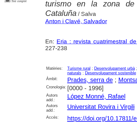
turismo en la zona de
Text complet
Cataluña
/ Salva
Anton i Clavé, Salvador
En:
Eria : revista cuatrimestral d
227-238
Matèries:
Turisme rural
;
Desenvolupament urbà
naturals
;
Desenvolupament sostenible
Àmbit:
Prades, serra de
;
Montsa
Cronologia:
[0000 - 1996]
Autors
López Monné, Rafael
add.:
Autors
Universitat Rovira i Virgili
add.:
Accés:
https://doi.org/10.17811/