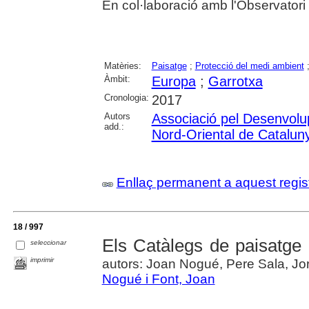
En col·laboració amb l'Observatori
Matèries:
Paisatge
;
Protecció del medi ambient
Àmbit:
Europa
;
Garrotxa
Cronologia:
2017
Autors
Associació pel Desenvolu
add.:
Nord-Oriental de Catalun
Enllaç permanent a aquest regis
18 / 997
Els Catàlegs de paisatge
seleccionar
imprimir
autors: Joan Nogué, Pere Sala, Jo
Nogué i Font, Joan