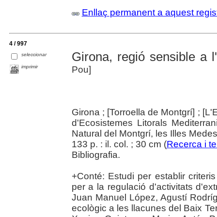
Enllaç permanent a aquest regis
4 / 997
Girona, regió sensible a l
seleccionar
imprimir
Pou]
Girona ; [Torroella de Montgrí] ; [L'
d'Ecosistemes Litorals Mediterra
Natural del Montgrí, les Illes Medes
133 p. : il. col. ; 30 cm (
Recerca i ter
Bibliografia.
+Conté: Estudi per establir criter
per a la regulació d'activitats d'ex
Juan Manuel López, Agustí Rodrígu
ecològic a les llacunes del Baix Te