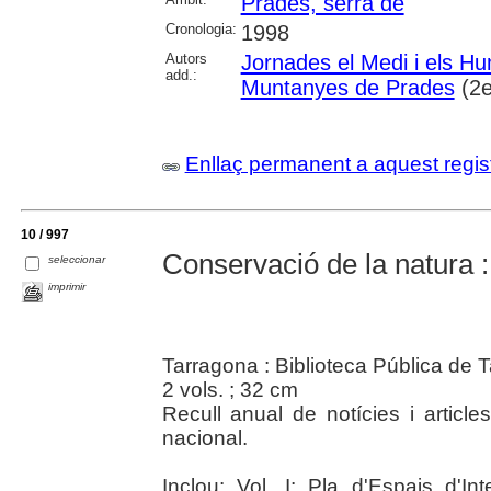
Prades, serra de
Cronologia:
1998
Autors
Jornades el Medi i els Hu
add.:
Muntanyes de Prades
(2e
Enllaç permanent a aquest regis
10 / 997
Conservació de la natura :
seleccionar
imprimir
Tarragona : Biblioteca Pública de 
2 vols. ; 32 cm
Recull anual de notícies i articl
nacional.
Inclou: Vol. I: Pla d'Espais d'In