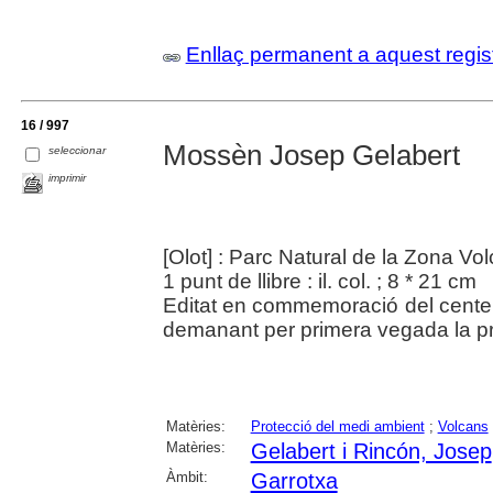
Enllaç permanent a aquest regis
16 / 997
Mossèn Josep Gelabert
seleccionar
imprimir
[Olot] : Parc Natural de la Zona Vo
1 punt de llibre : il. col. ; 8 * 21 cm
Editat en commemoració del centen
demanant per primera vegada la pr
Matèries:
Protecció del medi ambient
;
Volcans
Matèries:
Gelabert i Rincón, Josep
Àmbit:
Garrotxa