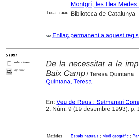
Montgrí, les Illes Medes i
Localització:
Biblioteca de Catalunya
Enllaç permanent a aquest regis
5 / 997
De la necessitat a la imp
seleccionar
imprimir
Baix Camp
/ Teresa Quintana
Quintana, Teresa
En:
Veu de Reus : Setmanari Com
2, Núm. 9 (19 desembre 1993), p. 
Matèries:
Espais naturals
;
Medi geogràfic
;
Par