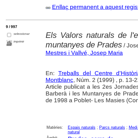
Enllaç permanent a aquest regis
9 / 997
Els Valors naturals de l'e
seleccionar
imprimir
muntanyes de Prades
/ Jos
Mestres i Vallvé, Josep Maria
En:
Treballs del Centre d'Hist
Montblanc
, Núm. 2 (1999) , p. 13-
Article publicat a les 2es Jornad
Barberà i les Muntanyes de Prade
de 1998 a Poblet- Les Masies (Co
Matèries:
Espais naturals
;
Parcs naturals
;
Medi 
natural
Àmbit: