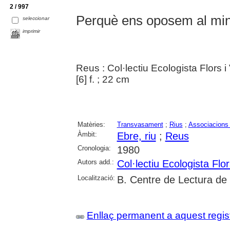
2 / 997
Perquè ens oposem al mi
seleccionar
imprimir
Reus : Col·lectiu Ecologista Flors i
[6] f. ; 22 cm
Matèries:
Transvasament
;
Rius
;
Associacions 
Àmbit:
Ebre, riu
;
Reus
Cronologia:
1980
Autors add.:
Col·lectiu Ecologista Flo
Localització:
B. Centre de Lectura de
Enllaç permanent a aquest regis