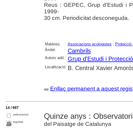
Reus : GEPEC, Grup d'Estudi i P
1999-
30 cm. Periodicitat desconeguda.
Matèries:
Associacions ecologistes
;
Protecció
Àmbit:
Cambrils
Autors add.:
Grup d'Estudi i Protecc
Localització:
B. Central Xavier Amoró
Enllaç permanent a aquest regis
14 / 997
Quinze anys : Observatori
seleccionar
imprimir
del Paisatge de Catalunya