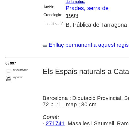
de la natura
Àmbit:
Prades, serra de
Cronologia:
1993
Localització:
B. Pública de Tarragona
Enllaç permanent a aquest regis
6 / 997
Els Espais naturals a Cat
seleccionar
imprimir
Barcelona : Diputació Provincial, 
72 p. : il., map.; 30 cm
Conté:
-
271741
Masalles i Saumell. Ra