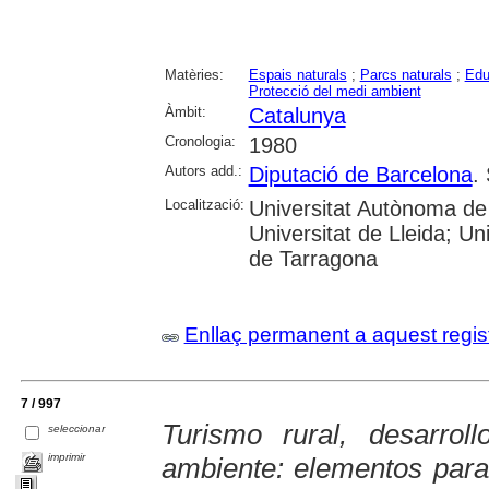
Matèries:
Espais naturals
;
Parcs naturals
;
Edu
Protecció del medi ambient
Àmbit:
Catalunya
Cronologia:
1980
Autors add.:
Diputació de Barcelona
.
Localització:
Universitat Autònoma de 
Universitat de Lleida; U
de Tarragona
Enllaç permanent a aquest regis
7 / 997
Turismo rural, desarrol
seleccionar
imprimir
ambiente: elementos para 