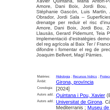
Xavier Quintana, Maria Antón-Pa
Amore, Dani Boix, Jordi Bou, 
Stéphanie Gascón, Luis Martín,
Obrador, Jordi Sala -- Superfíci
drenatge per reduir el risc d'in
Amore, Dani Boix, Jordi Bou, Z
Llausàs, Gerard Pidemunt, Teia P
Implementació d'estratègies demostr
del reg agrícola al Baix Ter / Fra
difondre i fomentar el reg de pr
Joaquim Bellvert, Magí Pàmies.
Matèries:
Hidrologia
;
Recursos hídrics
;
Protec
Àmbit:
Girona, província
Cronologia:
[2024]
Autors add.:
Quintana i Pou, Xavier
(E
Autors add.:
Universitat de Girona
. C
Mediterranis ;
Museu de 