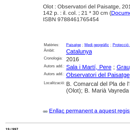
Olot : Observatori del Paisatge, 20
142 p. : il. col. ; 21 * 30 cm (
Docum
ISBN 9788461765454
Matèries:
Paisatge
;
Medi geogràfic
;
Protecció
Àmbit:
Catalunya
Cronologia:
2016
Autors add.:
Sala i Martí, Pere
;
Grau
Autors add.:
Observatori del Paisatge
Localització:
B. Comarcal del Pla de l
(Olot); B. Marià Vayreda 
Enllaç permanent a aquest regis
19 / 997