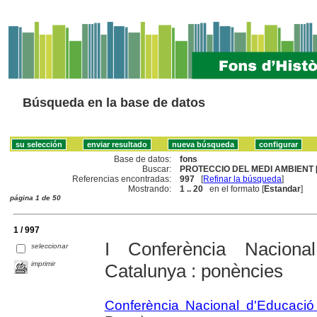
Búsqueda en la base de datos
Base de datos:
fons
Buscar:
PROTECCIO DEL MEDI AMBIENT [
Referencias encontradas:
997
[
Refinar la búsqueda
]
Mostrando:
1 .. 20
en el formato [
Estandar
]
página 1 de 50
1 / 997
I Conferència Naciona
seleccionar
imprimir
Catalunya : ponències
Conferència Nacional d'Educació