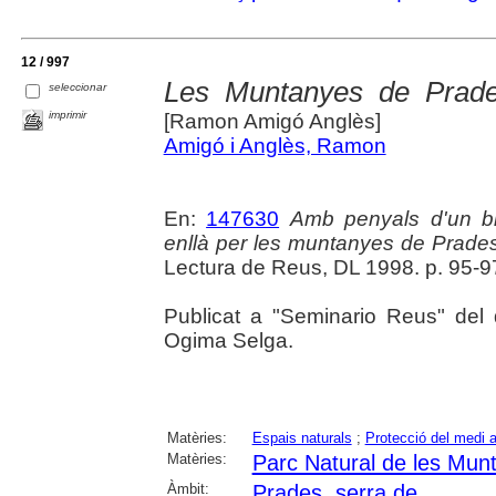
12 / 997
Les Muntanyes de Prades
seleccionar
imprimir
[Ramon Amigó Anglès]
Amigó i Anglès, Ramon
En:
147630
Amb penyals d'un bl
enllà per les muntanyes de Prade
Lectura de Reus, DL 1998. p. 95-9
Publicat a "Seminario Reus" del 
Ogima Selga.
Matèries:
Espais naturals
;
Protecció del medi 
Matèries:
Parc Natural de les Mun
Àmbit:
Prades, serra de