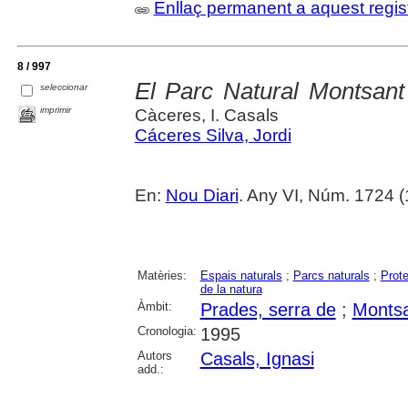
Enllaç permanent a aquest regis
8 / 997
El Parc Natural Montsant
seleccionar
imprimir
Càceres, I. Casals
Cáceres Silva, Jordi
En:
Nou Diari
. Any VI, Núm. 1724 
Matèries:
Espais naturals
;
Parcs naturals
;
Prote
de la natura
Àmbit:
Prades, serra de
;
Montsa
Cronologia:
1995
Autors
Casals, Ignasi
add.: