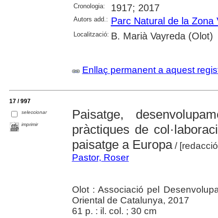
Cronologia:
1917; 2017
Autors add.:
Parc Natural de la Zona 
Localització:
B. Marià Vayreda (Olot)
Enllaç permanent a aquest regis
17 / 997
Paisatge, desenvolupa
seleccionar
imprimir
pràctiques de col·laborac
paisatge a Europa
/ [redacci
Pastor, Roser
Olot : Associació pel Desenvolup
Oriental de Catalunya, 2017
61 p. : il. col. ; 30 cm