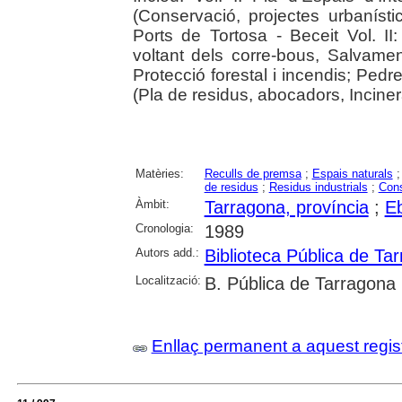
(Conservació, projectes urbaníst
Ports de Tortosa - Beceit Vol. II
voltant dels corre-bous, Salvame
Protecció forestal i incendis; Pedre
(Pla de residus, abocadors, Incine
Matèries:
Reculls de premsa
;
Espais naturals
de residus
;
Residus industrials
;
Cons
Àmbit:
Tarragona, província
;
Eb
Cronologia:
1989
Autors add.:
Biblioteca Pública de Ta
Localització:
B. Pública de Tarragona
Enllaç permanent a aquest regis