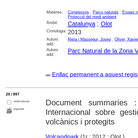
Matèries:
Congressos
;
Parcs naturals
;
Espais n
Protecció del medi ambient
Àmbit:
Catalunya
;
Olot
Cronologia:
2013
Autors
Riera i Massegur, Josep
;
Oliver, Xavie
add.:
Autors
Parc Natural de la Zona V
add.:
Enllaç permanent a aquest regis
20 / 997
Document summaries :
seleccionar
imprimir
Internacional sobre gest
volcànics i protegits
Volcandpark
(1r : 2012 : Olot )