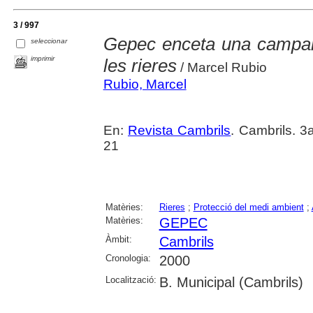
3 / 997
Gepec enceta una campany
seleccionar
imprimir
les rieres
/ Marcel Rubio
Rubio, Marcel
En:
Revista Cambrils
. Cambrils. 3
21
Matèries:
Rieres
;
Protecció del medi ambient
;
Matèries:
GEPEC
Àmbit:
Cambrils
Cronologia:
2000
Localització:
B. Municipal (Cambrils)