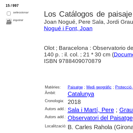
15 / 997
Los Catálogos de paisaje
seleccionar
imprimir
Joan Nogué, Pere Sala, Jordi Gra
Nogué i Font, Joan
Olot ; Baracelona : Observatorio d
140 p. : il. col. ; 21 * 30 cm (
Docum
ISBN 9788409070879
Matèries:
Paisatge
;
Medi geogràfic
;
Protecció
Àmbit:
Catalunya
Cronologia:
2018
Autors add.:
Sala i Martí, Pere
;
Grau 
Autors add.:
Observatori del Paisatge
Localització:
B. Carles Rahola (Giron