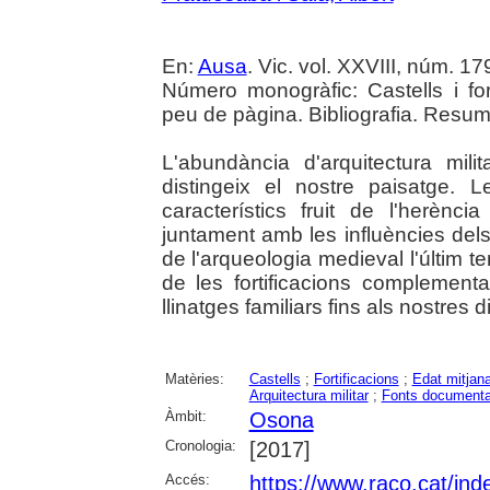
En:
Ausa
. Vic. vol. XXVIII, núm. 179 
Número monogràfic: Castells i f
peu de pàgina. Bibliografia. Resums
L'abundància d'arquitectura mi
distingeix el nostre paisatge. L
característics fruit de l'herènc
juntament amb les influències dels
de l'arqueologia medieval l'últim t
de les fortificacions complementa
llinatges familiars fins als nostres d
Matèries:
Castells
;
Fortificacions
;
Edat mitjan
Arquitectura militar
;
Fonts documenta
Àmbit:
Osona
Cronologia:
[2017]
Accés:
https://www.raco.cat/ind