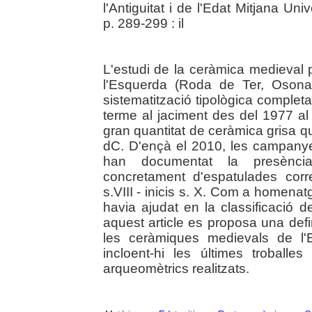
l'Antiguitat i de l'Edat Mitjana U
p. 289-299 : il
L'estudi de la ceràmica medieval 
l'Esquerda (Roda de Ter, Osona
sistematització tipològica comple
terme al jaciment des del 1977 a
gran quantitat de ceràmica grisa qu
dC. D'ençà el 2010, les campanye
han documentat la presènci
concretament d'espatulades corr
s.VIII - inicis s. X. Com a homenat
havia ajudat en la classificació 
aquest article es proposa una defin
les ceràmiques medievals de l'
incloent-hi les últimes troballes
arqueomètrics realitzats.