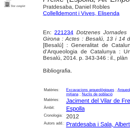
Pratdesaba, Daniel Robles
Text complet
Collelldemont i Vives, Elisenda
En:
221234
Dotzenes Jornades 
Girona : Actes : Besalú, 13 i 14
[Besalú] : Generalitat de Cata
d'Arqueologia de Catalunya : Un
Besalú, 2014. p. 343-346 : il., plàn
Bibliografia.
Matèries:
Excavacions arqueològiques
;
Arqueol
mitjana
;
Nuclis de població
Matèries:
Jaciment del Vilar de Fre
Àmbit:
Espolla
Cronologia:
2012
Autors add.:
Pratdesaba i Sala, Albert