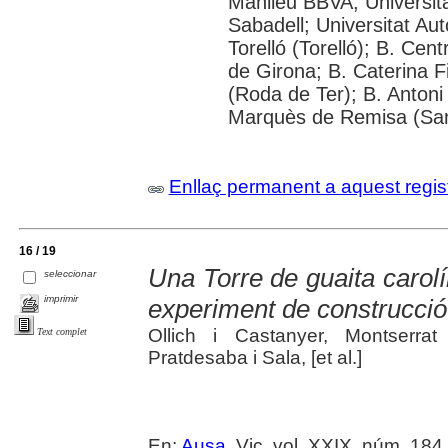
Manlleu BBVA; Universitat 
Sabadell; Universitat Au
Torelló (Torelló); B. Cen
de Girona; B. Caterina 
(Roda de Ter); B. Antoni 
Marquès de Remisa (Sant
Enllaç permanent a aquest regis
16 / 19
Una Torre de guaita carolín
seleccionar
imprimir
experiment de construcció
Ollich i Castanyer, Montserra
Text complet
Pratdesaba i Sala, [et al.]
En:
Ausa
. Vic. vol. XXIX, núm. 184 