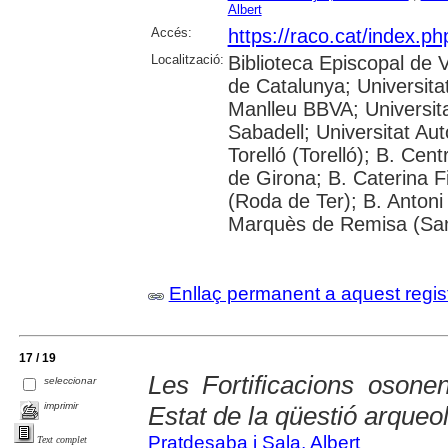
Albert
Accés:
https://raco.cat/index.p
Localització:
Biblioteca Episcopal de V
de Catalunya; Universita
Manlleu BBVA; Universitat 
Sabadell; Universitat Au
Torelló (Torelló); B. Cen
de Girona; B. Caterina 
(Roda de Ter); B. Antoni 
Marquès de Remisa (Sant
Enllaç permanent a aquest regis
17 / 19
Les Fortificacions osone
seleccionar
imprimir
Estat de la qüestió arqueo
Pratdesaba i Sala, Albert
Text complet