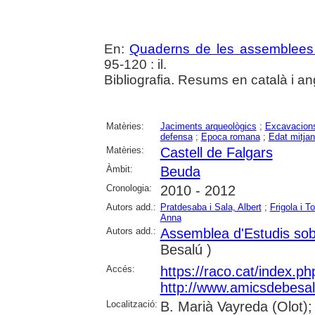
En:
Quaderns de les assemblees 
95-120 : il.
Bibliografia. Resums en català i an
Matèries:
Jaciments arqueològics
;
Excavacions
defensa
;
Epoca romana
;
Edat mitja
Matèries:
Castell de Falgars
Àmbit:
Beuda
Cronologia:
2010 - 2012
Autors add.:
Pratdesaba i Sala, Albert
;
Frigola i T
Anna
Autors add.:
Assemblea d'Estudis sob
Besalú )
Accés:
https://raco.cat/index.p
http://www.amicsdebesal
Localització:
B. Marià Vayreda (Olot); 