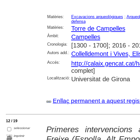
Matèries:
Excavacions arqueològiques
;
Arqueol
defensa
Matèries:
Torre de Campelles
Àmbit:
Campelles
Cronologia:
[1300 - 1700]; 2016 - 20
Autors add.:
Collelldemont i Vives, El
Accés:
http://calaix.gencat.cat
complet]
Localització:
Universitat de Girona
Enllaç permanent a aquest regis
12 / 19
Primeres intervencions 
seleccionar
imprimir
Freixe (Espolla, Alt Empo