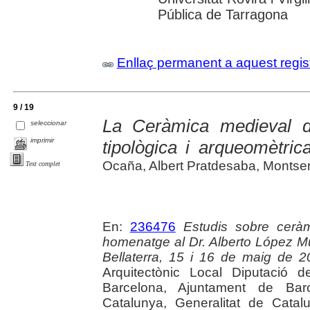
Pública de Tarragona
Enllaç permanent a aquest regis
9 / 19
La Ceràmica medieval d
seleccionar
imprimir
tipològica i arqueomètric
Ocaña, Albert Pratdesaba, Montser
Text complet
En:
236476
Estudis sobre ceràmi
homenatge al Dr. Alberto López Mu
Bellaterra, 15 i 16 de maig de 
Arquitectònic Local Diputació 
Barcelona, Ajuntament de Bar
Catalunya, Generalitat de Cata