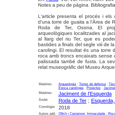
Notes a peu de pàgina. Bibliografi
L'article presenta el procés i els
d'una torre de guaita a l'Àrea de
Roda de Ter, Osona. El proj
arqueològiques localitzades al jac
al llarg del riu Ter, que es pod
bastides a finals del segle viii de l
carolingi. El resultat és una torre
roca amb troncs encaixats sense c
palissada també de fusta. La sev
relat museogràfic del Museu Arque
Matèries:
Arqueologia
;
Torres de defensa
;
Tèc
Epoca carolíngia
;
Projectes
;
Jacimen
Matèries:
Jaciment de l'Esquerda
Àmbit:
Roda de Ter
;
Esquerda, 
Cronologia:
2018
Autors add.:
Ollich i Castanyer, Immaculada
;
Roca