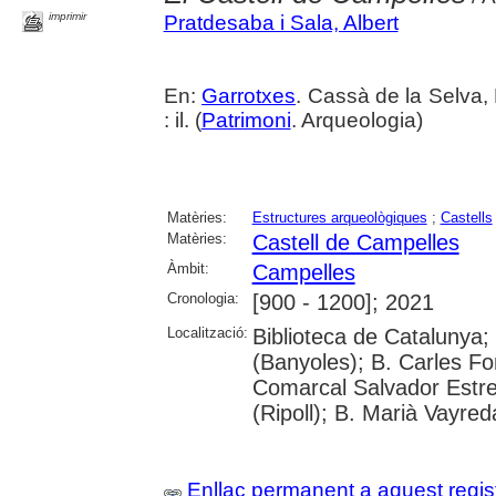
imprimir
Pratdesaba i Sala, Albert
En:
Garrotxes
. Cassà de la Selva,
: il. (
Patrimoni
. Arqueologia)
Matèries:
Estructures arqueològiques
;
Castells
Matèries:
Castell de Campelles
Àmbit:
Campelles
Cronologia:
[900 - 1200]; 2021
Localització:
Biblioteca de Catalunya;
(Banyoles); B. Carles Fo
Comarcal Salvador Estre
(Ripoll); B. Marià Vayred
Enllaç permanent a aquest regis