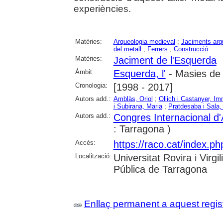
experiències.
Matèries:
Arqueologia medieval
;
Jaciments arq
del metall
;
Ferrers
;
Construcció
Matèries:
Jaciment de l'Esquerda
Àmbit:
Esquerda, l'
- Masies de 
Cronologia:
[1998 - 2017]
Autors add.:
Amblàs, Oriol
;
Ollich i Castanyer, I
i Subirana, Maria
;
Pratdesaba i Sala, 
Autors add.:
Congres Internacional d
: Tarragona )
Accés:
https://raco.cat/index.ph
Localització:
Universitat Rovira i Virg
Pública de Tarragona
Enllaç permanent a aquest regis