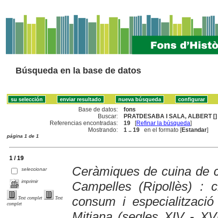
Búsqueda en la base de datos
Base de datos:
fons
Buscar:
PRATDESABA I SALA, ALBERT []
Referencias encontradas:
19
[
Refinar la búsqueda
]
Mostrando:
1 .. 19
en el formato [
Estandar
]
página 1 de 1
1 / 19
Ceràmiques de cuina de cu
seleccionar
imprimir
Campelles (Ripollès) : c
consum i especialització
Text complet
Text
complet
Mitjana (segles XIV - XV