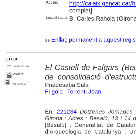
Accés:
http://calaix.gencat.cat
complet]
Localització:
B. Carles Rahola (Giron
Enllaç permanent a aquest regis
13 / 19
El Castell de Falgars (B
seleccionar
imprimir
de consolidació d'estruct
Pratdesaba Sala
Text complet
Frigola i Torrent, Joan
En:
221234
Dotzenes Jornades 
Girona : Actes : Besalú, 13 i 14
[Besalú] : Generalitat de Cata
d'Arqueologia de Catalunya : Un