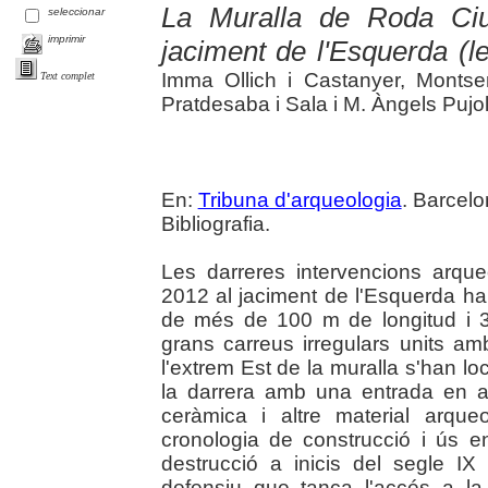
La Muralla de Roda Ciuta
seleccionar
imprimir
jaciment de l'Esquerda (
Imma Ollich i Castanyer, Montse
Text complet
Pratdesaba i Sala i M. Àngels Pujo
En:
Tribuna d'arqueologia
. Barcelo
Bibliografia.
Les darreres intervencions arque
2012 al jaciment de l'Esquerda h
de més de 100 m de longitud i 
grans carreus irregulars units am
l'extrem Est de la muralla s'han lo
la darrera amb una entrada en an
ceràmica i altre material arqu
cronologia de construcció i ús e
destrucció a inicis del segle I
defensiu que tanca l'accés a l