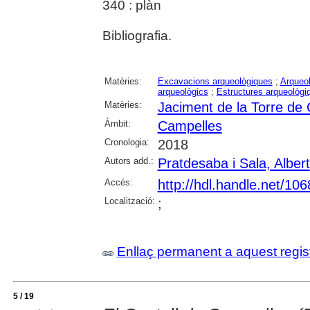
340 : plàn
Bibliografia.
Matèries:
Excavacions arqueològiques
;
Arqueol
arqueològics
;
Estructures arqueològi
Matèries:
Jaciment de la Torre de
Àmbit:
Campelles
Cronologia:
2018
Autors add.:
Pratdesaba i Sala, Albert
Accés:
http://hdl.handle.net/10
Localització:
;
Enllaç permanent a aquest regis
5 / 19