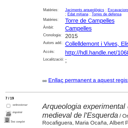
Matèries:
Jaciments arqueològics
;
Excavacions
;
Edat mitjana
;
Torres de defensa
Matèries:
Torre de Campelles
Àmbit:
Campelles
Cronologia:
2015
Autors add.:
Collelldemont i Vives, El
Accés:
http://hdl.handle.net/10
Localització:
;
Enllaç permanent a aquest regis
7 / 19
Arqueologia experimental de
seleccionar
imprimir
medieval de l'Esquerda
/ Or
Rocafiguera, Maria Ocaña, Albert 
Text complet