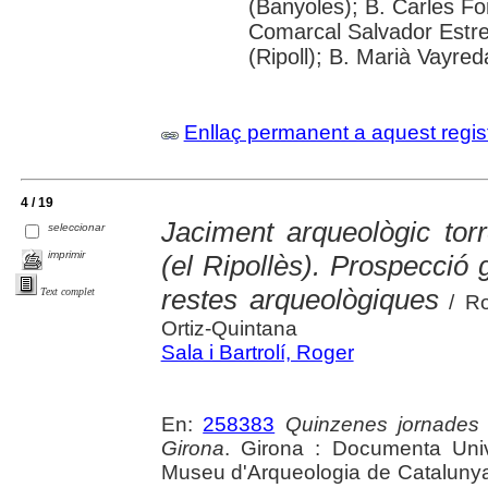
(Banyoles); B. Carles Fo
Comarcal Salvador Estre
(Ripoll); B. Marià Vayred
Enllaç permanent a aquest regis
4 / 19
Jaciment arqueològic to
seleccionar
imprimir
(el Ripollès). Prospecció 
restes arqueològiques
Text complet
/ Ro
Ortiz-Quintana
Sala i Bartrolí, Roger
En:
258383
Quinzenes jornades
Girona
. Girona : Documenta Unive
Museu d'Arqueologia de Catalunya 