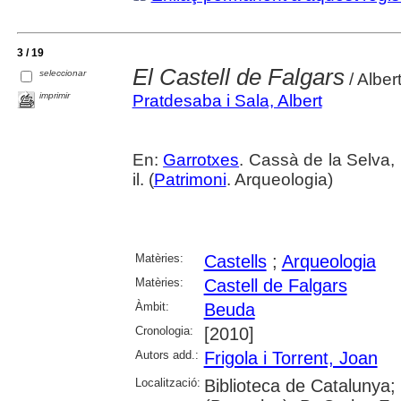
3 / 19
El Castell de Falgars
seleccionar
/ Alber
imprimir
Pratdesaba i Sala, Albert
En:
Garrotxes
. Cassà de la Selva, 
il. (
Patrimoni
. Arqueologia)
Matèries:
Castells
;
Arqueologia
Matèries:
Castell de Falgars
Àmbit:
Beuda
Cronologia:
[2010]
Autors add.:
Frigola i Torrent, Joan
Localització:
Biblioteca de Catalunya;