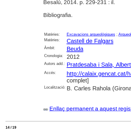
Besalú, 2014. p. 229-231 : il.
Bibliografia.
Matèries:
Excavacions arqueològiques
;
Arqueol
Matèries:
Castell de Falgars
Àmbit:
Beuda
Cronologia:
2012
Autors add.:
Pratdesaba i Sala, Albert
Accés:
http://calaix.gencat.cat
complet]
Localització:
B. Carles Rahola (Giron
Enllaç permanent a aquest regis
14 / 19