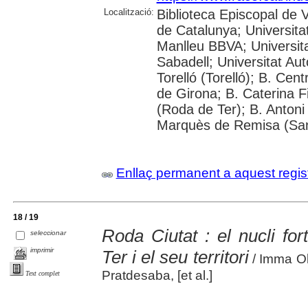
Localització:
Biblioteca Episcopal de V
de Catalunya; Universita
Manlleu BBVA; Universitat 
Sabadell; Universitat Au
Torelló (Torelló); B. Cen
de Girona; B. Caterina 
(Roda de Ter); B. Antoni 
Marquès de Remisa (Sant
Enllaç permanent a aquest regis
18 / 19
Roda Ciutat : el nucli for
seleccionar
imprimir
Ter i el seu territori
/ Imma Ol
Pratdesaba, [et al.]
Text complet