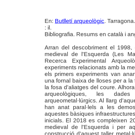
En:
Butlletí arqueològic
. Tarragona
: il.
Bibliografia. Resums en català i an
Arran del descobriment el 1998, d
medieval de l'Esquerda (Les Ma
Recerca Experimental Arqueo
experiments relacionats amb la meta
els primers experiments van anar 
una fornal baixa de lloses per a la 
la fosa d'aliatges del coure. Alhor
arqueològiques, les dades
arqueometal·lúrgics. Al llarg d'aq
han anat paral·lels a les demo
aquestes bàsiques infraestructures
inicials. El 2018 es compleixen 2
medieval de l'Esquerda i per aq
construcció d'aquest taller metal·