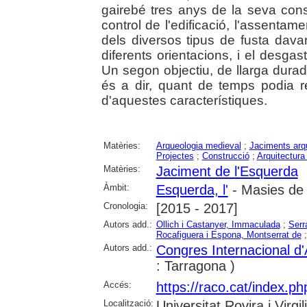
gairebé tres anys de la seva con
control de l'edificació, l'assentame
dels diversos tipus de fusta davan
diferents orientacions, i el desgast
Un segon objectiu, de llarga durada,
és a dir, quant de temps podia re
d'aquestes característiques.
Matèries:
Arqueologia medieval
;
Jaciments arq
Projectes
;
Construcció
;
Arquitectura 
Matèries:
Jaciment de l'Esquerda
Àmbit:
Esquerda, l'
- Masies de 
Cronologia:
[2015 - 2017]
Autors add.:
Ollich i Castanyer, Immaculada
;
Serr
Rocafiguera i Espona, Montserrat de
Autors add.:
Congres Internacional d
: Tarragona )
Accés:
https://raco.cat/index.ph
Localització:
Universitat Rovira i Virg