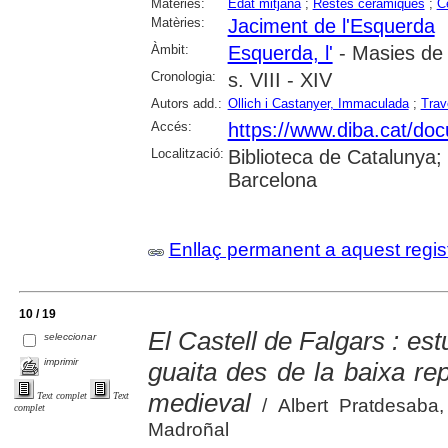
Matèries:
Edat mitjana
;
Restes ceràmiques
;
C
Matèries:
Jaciment de l'Esquerda
Àmbit:
Esquerda, l'
- Masies de 
Cronologia:
s. VIII - XIV
Autors add.:
Ollich i Castanyer, Immaculada
;
Trav
Accés:
https://www.diba.cat
Localització:
Biblioteca de Catalunya; 
Barcelona
Enllaç permanent a aquest regis
10 / 19
El Castell de Falgars : est
seleccionar
imprimir
guaita des de la baixa re
medieval
Text complet
Text
/ Albert Pratdesaba,
complet
Madroñal