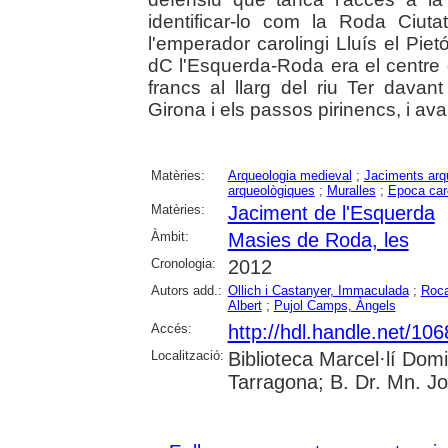
identificar-lo com la Roda Ciu
l'emperador carolingi Lluís el Pietós
dC l'Esquerda-Roda era el centre 
francs al llarg del riu Ter davan
Girona i els passos pirinencs, i av
Matèries:
Arqueologia medieval
;
Jaciments arq
arqueològiques
;
Muralles
;
Epoca car
Matèries:
Jaciment de l'Esquerda
Àmbit:
Masies de Roda, les
Cronologia:
2012
Autors add.:
Ollich i Castanyer, Immaculada
;
Roca
Albert
;
Pujol Camps, Àngels
Accés:
http://hdl.handle.net/10
Localització:
Biblioteca Marcel·lí Dom
Tarragona; B. Dr. Mn. J