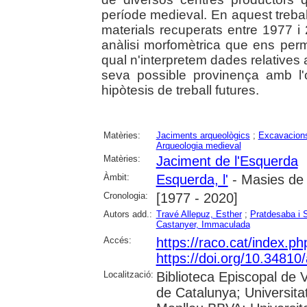
període medieval. En aquest trebal
materials recuperats entre 1977 i 
anàlisi morfomètrica que ens perm
qual n'interpretem dades relatives a
seva possible provinença amb l'ob
hipòtesis de treball futures.
Matèries:
Jaciments arqueològics
;
Excavacions
Arqueologia medieval
Matèries:
Jaciment de l'Esquerda
Àmbit:
Esquerda, l'
- Masies de 
Cronologia:
[1977 - 2020]
Autors add.:
Travé Allepuz, Esther
;
Pratdesaba i S
Castanyer, Immaculada
Accés:
https://raco.cat/index.p
https://doi.org/10.3481
Localització:
Biblioteca Episcopal de V
de Catalunya; Universita