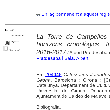
Enllaç permanent a aquest regis
11 / 19
La Torre de Campelles 
seleccionar
imprimir
horitzons cronològics. I
2016-2017
Text complet
/ Albert Pratdesaba i
Pratdesaba i Sala, Albert
En:
204046
Catorzenes Jornades
Girona
. Barcelona ; Girona ; [C
Catalunya, Departament de Cultur
Universitat de Girona, Departam
Ajuntament de Caldes de Malavella, 
Bibliografia.