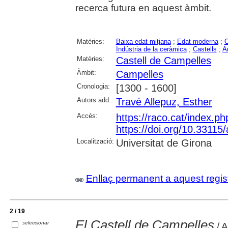
recerca futura en aquest àmbit.
Matèries:
Baixa edat mitjana
;
Edat moderna
;
O
Indústria de la ceràmica
;
Castells
;
A
Matèries:
Castell de Campelles
Àmbit:
Campelles
Cronologia:
[1300 - 1600]
Autors add.:
Travé Allepuz, Esther
Accés:
https://raco.cat/index.p
https://doi.org/10.3311
Localització:
Universitat de Girona
Enllaç permanent a aquest regis
2 / 19
El Castell de Campelles
seleccionar
/ A