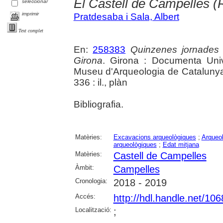
El Castell de Campelles (R
seleccionar
imprimir
Pratdesaba i Sala, Albert
Text complet
En:
258383
Quinzenes jornades
Girona
. Girona : Documenta Unive
Museu d'Arqueologia de Catalunya 
336 : il., plàn
Bibliografia.
Matèries:
Excavacions arqueològiques
;
Arqueol
arqueològiques
;
Edat mitjana
Matèries:
Castell de Campelles
Àmbit:
Campelles
Cronologia:
2018 - 2019
Accés:
http://hdl.handle.net/10
Localització:
;