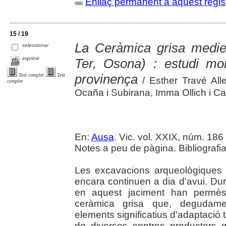
Enllaç permanent a aquest regis
15 / 19
La Ceràmica grisa medie
seleccionar
imprimir
Ter, Osona) : estudi morf
provinença
Text complet
Text
/ Esther Travé Alle
complet
Ocaña i Subirana, Imma Ollich i C
En:
Ausa
. Vic. vol. XXIX, núm. 186 
Notes a peu de pàgina. Bibliografi
Les excavacions arqueològiques a
encara continuen a dia d'avui. Du
en aquest jaciment han permès 
ceràmica grisa que, degudame
elements significatius d'adaptació t
de diversos centres productors q