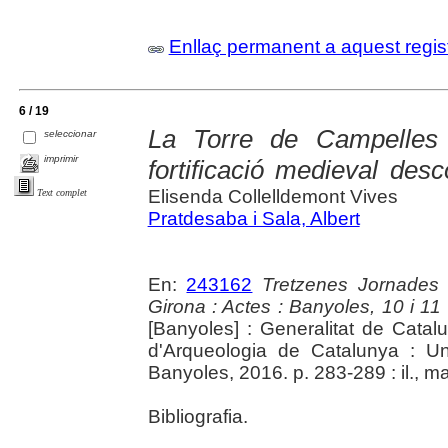
Enllaç permanent a aquest regis
6 / 19
La Torre de Campelles 
seleccionar
imprimir
fortificació medieval des
Elisenda Collelldemont Vives
Text complet
Pratdesaba i Sala, Albert
En:
243162
Tretzenes Jornades
Girona : Actes : Banyoles, 10 i 1
[Banyoles] : Generalitat de Cata
d'Arqueologia de Catalunya : Un
Banyoles, 2016. p. 283-289 : il., m
Bibliografia.